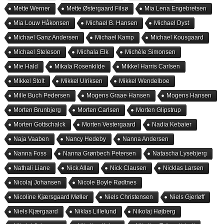
Mette Werner
Mette Østergaard Filsø
Mia Lena Engebretsen
Mia Louw Håkonsen
Michael B. Hansen
Michael Dyst
Michael Ganz Andersen
Michael Kamp
Michael Kousgaard
Michael Steleson
Michala Elk
Michèle Simonsen
Mie Hald
Mikala Rosenkilde
Mikkel Harris Carlsen
Mikkel Stolt
Mikkel Ulriksen
Mikkel Wendelboe
Mille Buch Pedersen
Mogens Graae Hansen
Mogens Hansen
Morten Brunbjerg
Morten Carlsen
Morten Glipstrup
Morten Gottschalck
Morten Vestergaard
Nadia Kebaier
Naja Vaaben
Nancy Hedeby
Nanna Andersen
Nanna Foss
Nanna Grønbech Petersen
Natascha Lysebjerg
Nathali Liane
Nick Allan
Nick Clausen
Nicklas Larsen
Nicolaj Johansen
Nicole Boyle Rødtnes
Nicoline Kjærsgaard Møller
Niels Christensen
Niels Gjerløff
Niels Kjærgaard
Niklas Lillelund
Nikolaj Højberg