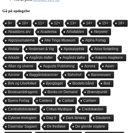
Gå på opdagelse
9+
10+
11+
12+
13+
14+
15+
18+
Abaddons arv
Academia
Aiñafablen
Akrysmir
Algizjournalerne
Alle Tings Museum
Alpha Forlag
Alvilda
Andersen & Vig
Apokalyptisk
Arias fortælling
Arkade
Asgårds datter
Asgårds døtre
Askens magikere
Atlan og ulvene
Augusta Publishing
Aurora
Awen
Azrone
Baggårdsbaroner
Bahnhof
Baronessen
Birk og Ulvefolket
Bjergtaget
Blodets bånd
Bod
Booksanddragons
Books on Demand
Brændpunkt
Byens Forlag
Caldera
Calibat
Carlsen
Centralbiblioteket
Cirkus Mystique
Credokæden
Cykose-triologien
Dag 0
Dark fantasy
Dautanis
Dawnstar Sagaen
De fredløse
De glemte vogtere