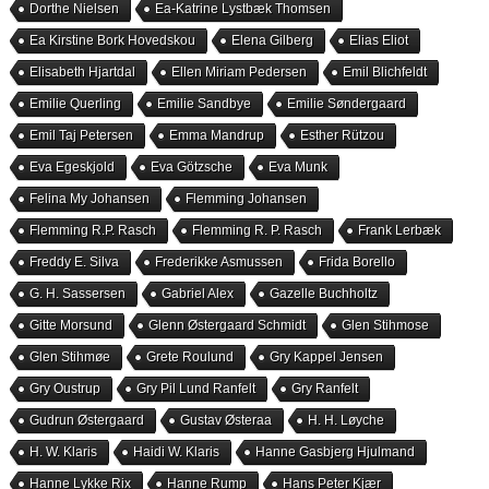
Dorthe Nielsen
Ea-Katrine Lystbæk Thomsen
Ea Kirstine Bork Hovedskou
Elena Gilberg
Elias Eliot
Elisabeth Hjartdal
Ellen Miriam Pedersen
Emil Blichfeldt
Emilie Querling
Emilie Sandbye
Emilie Søndergaard
Emil Taj Petersen
Emma Mandrup
Esther Rützou
Eva Egeskjold
Eva Götzsche
Eva Munk
Felina My Johansen
Flemming Johansen
Flemming R.P. Rasch
Flemming R. P. Rasch
Frank Lerbæk
Freddy E. Silva
Frederikke Asmussen
Frida Borello
G. H. Sassersen
Gabriel Alex
Gazelle Buchholtz
Gitte Morsund
Glenn Østergaard Schmidt
Glen Stihmose
Glen Stihmøe
Grete Roulund
Gry Kappel Jensen
Gry Oustrup
Gry Pil Lund Ranfelt
Gry Ranfelt
Gudrun Østergaard
Gustav Østeraa
H. H. Løyche
H. W. Klaris
Haidi W. Klaris
Hanne Gasbjerg Hjulmand
Hanne Lykke Rix
Hanne Rump
Hans Peter Kjær