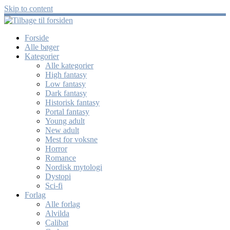
Skip to content
Forside
Alle bøger
Kategorier
Alle kategorier
High fantasy
Low fantasy
Dark fantasy
Historisk fantasy
Portal fantasy
Young adult
New adult
Mest for voksne
Horror
Romance
Nordisk mytologi
Dystopi
Sci-fi
Forlag
Alle forlag
Alvilda
Calibat