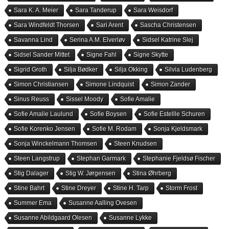
Sara K. A. Meier
Sara Tanderup
Sara Weisdorf
Sara Windfeldt Thorsen
Sari Arent
Sascha Christensen
Savanna Lind
Serina A.M. Elverløv
Sidsel Katrine Slej
Sidsel Sander Mittet
Signe Fahl
Signe Skytte
Sigrid Groth
Silja Bødker
Silja Okking
Silvia Ludenberg
Simon Christiansen
Simone Lindquist
Simon Zander
Sinus Reuss
Sissel Moody
Sofie Amalie
Sofie Amalie Laulund
Sofie Boysen
Sofie Estellle Schuren
Sofie Korenko Jensen
Sofie M. Rodam
Sonja Kjeldsmark
Sonja Winckelmann Thomsen
Steen Knudsen
Steen Langstrup
Stephan Garmark
Stephanie Fjeldsø Fischer
Stig Dalager
Stig W. Jørgensen
Stina Øhrberg
Stine Bahrt
Stine Dreyer
Stine H. Tarp
Storm Frost
Summer Ema
Susanne Aalling Ovesen
Susanne Abildgaard Olesen
Susanne Lykke