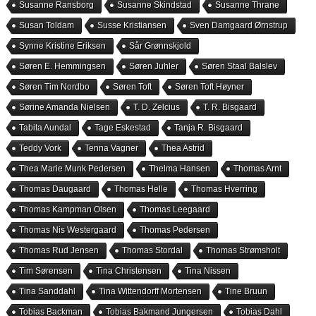
Susanne Ransborg
Susanne Skindstad
Susanne Thrane
Susan Toldam
Susse Kristiansen
Sven Damgaard Ørnstrup
Synne Kristine Eriksen
Sår Grønnskjold
Søren E. Hemmingsen
Søren Juhler
Søren Staal Balslev
Søren Tim Nordbo
Søren Toft
Søren Toft Høyner
Sørine Amanda Nielsen
T. D. Zelcius
T. R. Bisgaard
Tabita Aundal
Tage Eskestad
Tanja R. Bisgaard
Teddy Vork
Tenna Vagner
Thea Astrid
Thea Marie Munk Pedersen
Thelma Hansen
Thomas Arnt
Thomas Daugaard
Thomas Helle
Thomas Hverring
Thomas Kampman Olsen
Thomas Leegaard
Thomas Nis Westergaard
Thomas Pedersen
Thomas Rud Jensen
Thomas Stordal
Thomas Strømsholt
Tim Sørensen
Tina Christensen
Tina Nissen
Tina Sanddahl
Tina Wittendorff Mortensen
Tine Bruun
Tobias Backman
Tobias Bakmand Jungersen
Tobias Dahl