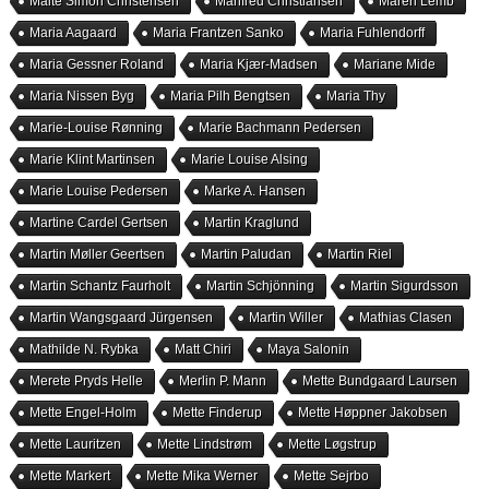
Malte Simon Christensen
Manfred Christiansen
Maren Lemb
Maria Aagaard
Maria Frantzen Sanko
Maria Fuhlendorff
Maria Gessner Roland
Maria Kjær-Madsen
Mariane Mide
Maria Nissen Byg
Maria Pilh Bengtsen
Maria Thy
Marie-Louise Rønning
Marie Bachmann Pedersen
Marie Klint Martinsen
Marie Louise Alsing
Marie Louise Pedersen
Marke A. Hansen
Martine Cardel Gertsen
Martin Kraglund
Martin Møller Geertsen
Martin Paludan
Martin Riel
Martin Schantz Faurholt
Martin Schjönning
Martin Sigurdsson
Martin Wangsgaard Jürgensen
Martin Willer
Mathias Clasen
Mathilde N. Rybka
Matt Chiri
Maya Salonin
Merete Pryds Helle
Merlin P. Mann
Mette Bundgaard Laursen
Mette Engel-Holm
Mette Finderup
Mette Høppner Jakobsen
Mette Lauritzen
Mette Lindstrøm
Mette Løgstrup
Mette Markert
Mette Mika Werner
Mette Sejrbo