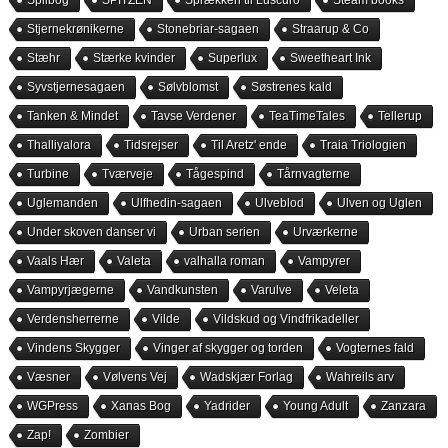
Stjernekrønikerne
Stonebriar-sagaen
Straarup & Co
Stæhr
Stærke kvinder
Superlux
Sweetheart Ink
Syvstjernesagaen
Sølvblomst
Søstrenes kald
Tanken & Mindet
Tavse Verdener
TeaTimeTales
Tellerup
Thalliyalora
Tidsrejser
Til Aretz' ende
Traia Triologien
Turbine
Tværveje
Tågespind
Tårnvagterne
Uglemanden
Ulfhedin-sagaen
Ulveblod
Ulven og Uglen
Under skoven danser vi
Urban serien
Urværkerne
Vaals Hær
Valeta
valhalla roman
Vampyrer
Vampyrjægerne
Vandkunsten
Varulve
Veleta
Verdensherrerne
Vilde
Vildskud og Vindfrikadeller
Vindens Skygger
Vinger af skygger og torden
Vogternes fald
Væsner
Vølvens Vej
Wadskjær Forlag
Wahreils arv
WGPress
Xanas Bog
Yadrider
Young Adult
Zanzara
Zap!
Zombier