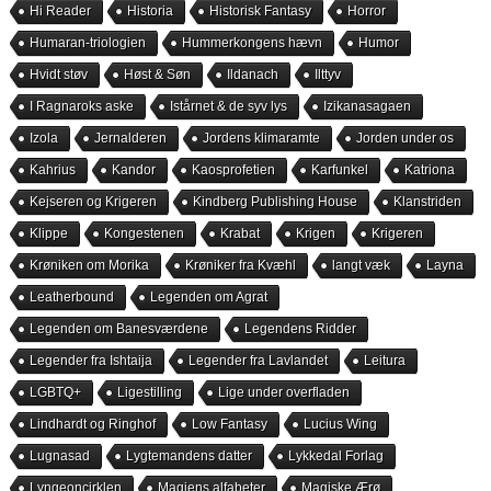
Hi Reader
Historia
Historisk Fantasy
Horror
Humaran-triologien
Hummerkongens hævn
Humor
Hvidt støv
Høst & Søn
Ildanach
Ilttyv
I Ragnaroks aske
Istårnet & de syv lys
Izikanasagaen
Izola
Jernalderen
Jordens klimaramte
Jorden under os
Kahrius
Kandor
Kaosprofetien
Karfunkel
Katriona
Kejseren og Krigeren
Kindberg Publishing House
Klanstriden
Klippe
Kongestenen
Krabat
Krigen
Krigeren
Krøniken om Morika
Krøniker fra Kvæhl
langt væk
Layna
Leatherbound
Legenden om Agrat
Legenden om Banesværdene
Legendens Ridder
Legender fra Ishtaija
Legender fra Lavlandet
Leitura
LGBTQ+
Ligestilling
Lige under overfladen
Lindhardt og Ringhof
Low Fantasy
Lucius Wing
Lugnasad
Lygtemandens datter
Lykkedal Forlag
Lyngeoncirklen
Magiens alfabeter
Magiske Ærø