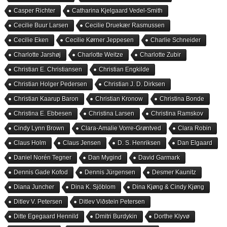
Casper Richter
Catharina Kjelgaard Vedel-Smith
Cecilie Buur Larsen
Cecilie Druekær Rasmussen
Cecilie Eken
Cecilie Kørner Jeppesen
Charlie Schneider
Charlotte Jarshøj
Charlotte Weitze
Charlotte Zubir
Christian E. Christiansen
Christian Engkilde
Christian Holger Pedersen
Christian J. D. Dirksen
Christian Kaarup Baron
Christian Kronow
Christina Bonde
Christina E. Ebbesen
Christina Larsen
Christina Ramskov
Cindy Lynn Brown
Clara-Amalie Vorre-Grøntved
Clara Robin
Claus Holm
Claus Jensen
D. S. Henriksen
Dan Elgaard
Daniel Norén Tegner
Dan Mygind
David Garmark
Dennis Gade Kofod
Dennis Jürgensen
Desmer Kaunitz
Diana Juncher
Dina K. Sjöblom
Dina Kjøng & Cindy Kjøng
Ditlev V. Petersen
Ditlev Viðstein Petersen
Ditte Egegaard Hennild
Dmitri Burdykin
Dorthe Klyvø