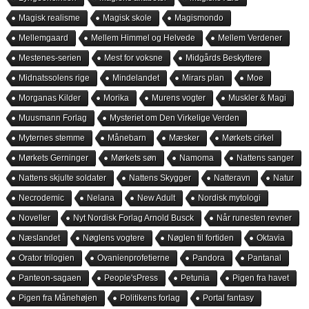
Magisk realisme
Magisk skole
Magismondo
Mellemgaard
Mellem Himmel og Helvede
Mellem Verdener
Mestenes-serien
Mest for voksne
Midgårds Beskyttere
Midnatssolens rige
Mindelandet
Mirars plan
Moe
Morganas Kilder
Morika
Murens vogter
Muskler & Magi
Muusmann Forlag
Mysteriet om Den Virkelige Verden
Myternes stemme
Månebarn
Mæsker
Mørkets cirkel
Mørkets Gerninger
Mørkets søn
Namoma
Nattens sanger
Nattens skjulte soldater
Nattens Skygger
Natteravn
Natur
Necrodemic
Nelana
New Adult
Nordisk mytologi
Noveller
Nyt Nordisk Forlag Arnold Busck
Når runesten revner
Næslandet
Nøglens vogtere
Nøglen til fortiden
Oktavia
Orator trilogien
Ovanienprofetierne
Pandora
Pantanal
Panteon-sagaen
People'sPress
Petunia
Pigen fra havet
Pigen fra Månehøjen
Politikens forlag
Portal fantasy