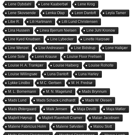
Lene Dybdahl
Lene Kaaberbøl
Lene Krog
Lene Skovsende
Lenka Otap
Leon Dantoft
Leyla Tamer
Libe R.
Lili Hartmann
Lilli Lund Christensen
Lina Hussein
Linea Bjerrum Nielsen
Line Juhl Kronow
Line Kyed Knudsen
Line Lybecker
Linette Harpsøe
Line Wenzel
Lise Andreasen
Lise Bidstrup
Lone Halkjær
Lone Sole
Lonni Krause
Louise Floor Frellsen
Louise H. A. Trankjær
Louise Haiberg
Louise Roholte
Louise Willingsøe
Luna Dantoft
Luna Harley
Lykke Lindbo
M.C. Gertsen
M. H. Fredsø
M. L. Bornemann
M. N. Magelund
Mads Brynnum
Mads Lund
Mads Schack-Lindhardt
Mads W. Olesen
Mads Østergaard
Maik Jensen
Maja Devilli
Maja Møller
Majbrit Høyrup
Majbrit Ravnholt Cramer
Malan Jacobsen
Malene Fabricius Holm
Malene Sølvsten
Malou Slott