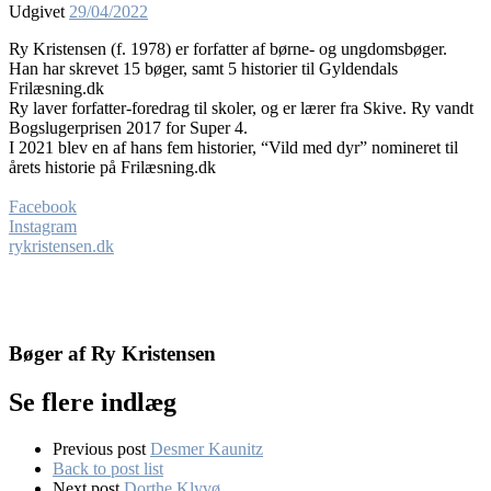
Udgivet
29/04/2022
Ry Kristensen (f. 1978) er forfatter af børne- og ungdomsbøger.
Han har skrevet 15 bøger, samt 5 historier til Gyldendals
Frilæsning.dk
Ry laver forfatter-foredrag til skoler, og er lærer fra Skive. Ry vandt
Bogslugerprisen 2017 for Super 4.
I 2021 blev en af hans fem historier, “Vild med dyr” nomineret til
årets historie på Frilæsning.dk
Facebook
Instagram
rykristensen.dk
Bøger af Ry Kristensen
Se flere indlæg
Previous post
Desmer Kaunitz
Back to post list
Next post
Dorthe Klyvø