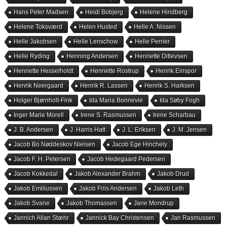
Hans Peter Madsen
Heidi Bobjerg
Helene Hindberg
Helene Toksværd
Helen Husted
Helle A. Nissen
Helle Jakobsen
Helle Lenschow
Helle Perrier
Helle Ryding
Henning Andersen
Henriette Ditlevsen
Henriette Hesselholdt
Henriette Rostrup
Henrik Einspor
Henrik Neergaard
Henrik R. Lassen
Henrik S. Harksen
Holger Bjørnholt-Fink
Ida Maria Bonnevie
Ida Søby Fogh
Inger Marie Morell
Irene S. Rasmussen
Irene Scharbau
J. B. Andersen
J. Harris Hatt
J. L. Eriksen
J. M. Jensen
Jacob Bo Nøddeskov Nielsen
Jacob Ege Hinchely
Jacob F. H. Petersen
Jacob Hedegaard Pedersen
Jacob Kokkedal
Jakob Alexander Brahm
Jakob Drud
Jakob Emiliussen
Jakob Friis Andersen
Jakob Leth
Jakob Svane
Jakob Thomassen
Jane Mondrup
Jannich Allan Stæhr
Jannick Bay Christensen
Jan Rasmussen