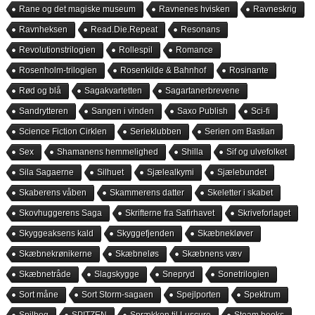
Rane og det magiske museum
Ravnenes hvisken
Ravneskrig
Ravnheksen
Read.Die.Repeat
Resonans
Revolutionstrilogien
Rollespil
Romance
Rosenholm-trilogien
Rosenkilde & Bahnhof
Rosinante
Rød og blå
Sagakvartetten
Sagartanerbrevene
Sandrytteren
Sangen i vinden
Saxo Publish
Sci-fi
Science Fiction Cirklen
Serieklubben
Serien om Bastian
Sex
Shamanens hemmelighed
Shilla
Sif og ulvefolket
Sila Sagaerne
Silhuet
Sjælealkymi
Sjælebundet
Skaberens våben
Skammerens datter
Skeletter i skabet
Skovhuggerens Saga
Skrifterne fra Safirhavet
Skriveforlaget
Skyggeaksens kald
Skyggefjenden
Skæbnekløver
Skæbnekrønikerne
Skæbneløs
Skæbnens væv
Skæbnetråde
Slagskygge
Snepryd
Sonetrilogien
Sort måne
Sort Storm-sagaen
Spejlporten
Spektrum
Spilbog
SPITZEN
Sprækken til Luscuro
Steam books