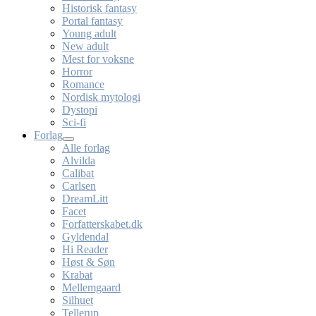
Historisk fantasy
Portal fantasy
Young adult
New adult
Mest for voksne
Horror
Romance
Nordisk mytologi
Dystopi
Sci-fi
Forlag
Alle forlag
Alvilda
Calibat
Carlsen
DreamLitt
Facet
Forfatterskabet.dk
Gyldendal
Hi Reader
Høst & Søn
Krabat
Mellemgaard
Silhuet
Tellerup