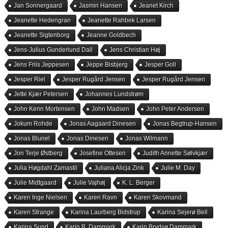
Jan Sonnergaard
Jasmin Hansen
Jeanet Kirch
Jeanette Hedengran
Jeanette Rahbek Larsen
Jeanette Sigtenborg
Jeanne Goldbech
Jens-Julius Gunderlund Dall
Jens Christian Høj
Jens Friis Jeppesen
Jeppe Bisbjerg
Jesper Goll
Jesper Riel
Jesper Rugård Jensen
Jesper Rugård Jensen
Jette Kjær Petersen
Johannes Lundstrøm
John Kenn Mortensen
John Madsen
John Peter Andersen
Jokum Rohde
Jonas Aagaard Dinesen
Jonas Begtrup-Hansen
Jonas Blunel
Jonas Dinesen
Jonas Wilmann
Jon Terje Østberg
Josefine Ottesen
Judith Annette Sølvkjær
Julia Høgdahl Zamastil
Juliana Alicja Zink
Julie M. Day
Julie Midtgaard
Julie Vajhøj
K. L. Berger
Karen Inge Nielsen
Karen Ravn
Karen Skovmand
Karen Strange
Karina Laurberg Bidstrup
Karina Sejerø Bell
Karina Sund
Karin B. Dammark
Karin Brydsø Dammark