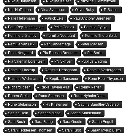
Nikolaj Johansen
Nikoline Kaiser
Nikoline T. Ammitzbøll
Nils Hoffmann
Nina Svensson
Oliver Ruby
P. Schulz
Palle Hellemann
Patrick Leis
Paul Anthony Sørensen
Paul Rey Henningsen
Pelle Gedtek
Pernille Eybye
Pernille L. Stenby
Pernille Neergård
Pernille Thorenfeldt
Pernille van Dijk
Per Sanderhage
Peter Madsen
Peter Nørgaard
Pia Reesen Brønnum
Pia Smith
Pia Valentin Lorentzen
PN Skriver
Publius Enigma
Rasmus Hastrup
Rasmus Hebsgaard
Rasmus Vestergaard
Rasmus Wichmann
Regitze Sancoeur
Rene Roer Thygesen
Richard Ipsen
Rikke Havner Alrø
Ronny Reffelt
Ruben Greis
Runa Sørensen
Rune Nyholm Nøhr
Rune Stefansson
Ry Kristensen
Sabine Baudtler-Vedersø
Sabine Hein
Sabrina Mose
Sacha Smidemann
Sara Buch
Sara Farag
Sara Grodin
Sarah Engell
Sarah Feddersen Thomsen
Sarah Fürst
Sarah Myrup Bjørn