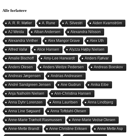
Alle forfattere
A. R. R. Møller
A. Rune
A. Silvestri
Aiden Kvarnström
AJ Weida
Alban Andersen
Alexandra Nilsson
Alexandra Vinther
Alex Mangor Grave
Alex Uth
Alfred Vallø
Alice Hansen
Alyzza Højby Nielsen
Amalie Bischoff
Amy-Lee Harwardt
Anders Fjølvar
Anders Olesen
Anders Weitze Pedersen
Andreas Boeskov
Andreas Jørgensen
Andrias Andreasen
André Sandgreen Jensen
Ane Gudrun
Anika Eibe
Anja Nalholm Nielsen
Ann-Christina Hansen
Anna Dyhr Lorenzen
Anna Lauritsen
Anna Lindbjerg
Anna Line Søgaard
Anna Toftdahl-Olesen
Anne-Marie Træholt Rasmussen
Anne-Marie Vedsø Olesen
Anne-Mette Brandt
Anne Christine Eriksen
Anne Mette Asp