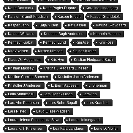
Karin Dammark
Karin Pagter Duparc
Karoline Lindebjerg
Karsten Brandt-Knudsen
Kasper Endelt
Kasper Grandetoft
Kasper Lapp
Katja Nilsen
Kat Lassen
Katrine Skovgaard
Katrine Williams
Kenneth Bøgh Andersen
Kenneth Hansen
Kenneth Krabat
Kenneth Lund
Kim Ace
Kim Foss
Kira Axelsen
Kirsten Nielsen
Kit Inez Køhler
Klaus Æ. Mogensen
Kris Hye
Kristian Flodgaard Bach
Kristian Massey
Kristina L. Aagaard Dinesen
Kristine Camille Sommer
Kristoffer Jacob Andersen
Kristoffer J Andersen
L. Bjørn Aagesen
L. Sherman
Laila Ammitsbøl
Lars-Henrik Olsen
Lars Ahn
Lars Ahn Pedersen
Lars Behn-Segall
Lars Kramhøft
Lars Nisted
Laug Eilsøe-Madsen
Laura Helena Pimentel da Silva
Laura Holmegaard
Laura K. T. Kristensen
Lea Kala Landgren
Lene D. Møller