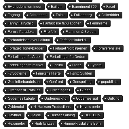
Evighedens terninger
Exilium
Experiment 369
Facet
Fagbog
Fahrenheit
Falco
Falkenborg
Falkeridder
Fanny Fairychild
Fantastiske fabulationer
Feminisme
Fermis Paradoks
Fire folk
Flammen & Bølgen
Forbandelsen over Laitana
Forfatterskabet.dk
Forlaget HoneyBadger
Forlaget Nordstjernen
Fornyerens øje
Fortællinger fra Aretz
Fortællinger fra Døden
Fortællinger fra mørket
Forum
Franz
Fyrtårn
Fyrvogterne
Fønixens Hjerte
Fønix Guilden
Geminiforbandelsen
Genfærd
Genspejling
gopubli.sh
Grænsen til Trafallas
Grønningen1
Guder
Gudernes kabale
Gudernes krig
Gudernes spil
Gutkind
Gyldendal
H. Harksen Productions
Havets perle
Havfruer
Hekse
Heksens arving
HELTELIV
Hexameter
High fantasy
Himmelkrystallens Børn