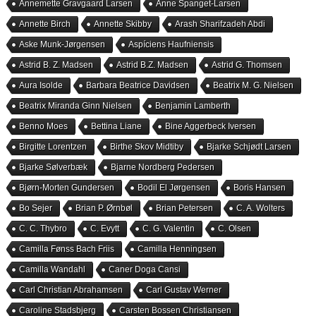
Annemette Gravgaard Larsen
Anne Spanget-Larsen
Annette Birch
Annette Skibby
Arash Sharifzadeh Abdi
Aske Munk-Jørgensen
Aspíciens Haufniensis
Astrid B. Z. Madsen
Astrid B.Z. Madsen
Astrid G. Thomsen
Aura Isolde
Barbara Beatrice Davidsen
Beatrix M. G. Nielsen
Beatrix Miranda Ginn Nielsen
Benjamin Lamberth
Benno Moes
Bettina Liane
Bine Aggerbeck Iversen
Birgitte Lorentzen
Birthe Skov Midtiby
Bjarke Schjødt Larsen
Bjarke Sølverbæk
Bjarne Nordberg Pedersen
Bjørn-Morten Gundersen
Bodil El Jørgensen
Boris Hansen
Bo Sejer
Brian P. Ørnbøl
Brian Petersen
C. A. Wolters
C. C. Thybro
C. Evytt
C. G. Valentin
C. Olsen
Camilla Fønss Bach Friis
Camilla Henningsen
Camilla Wandahl
Caner Doga Cansi
Carl Christian Abrahamsen
Carl Gustav Werner
Caroline Stadsbjerg
Carsten Bossen Christiansen