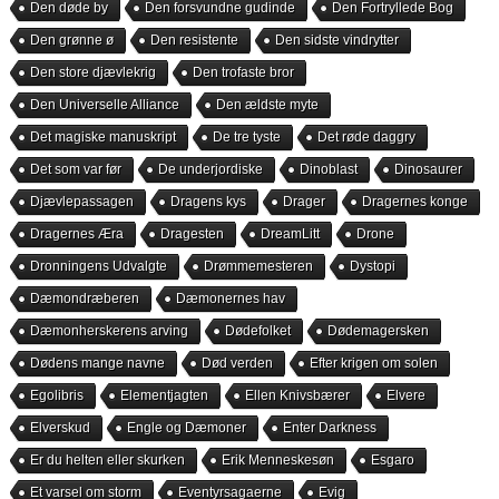
Den døde by
Den forsvundne gudinde
Den Fortryllede Bog
Den grønne ø
Den resistente
Den sidste vindrytter
Den store djævlekrig
Den trofaste bror
Den Universelle Alliance
Den ældste myte
Det magiske manuskript
De tre tyste
Det røde daggry
Det som var før
De underjordiske
Dinoblast
Dinosaurer
Djævlepassagen
Dragens kys
Drager
Dragernes konge
Dragernes Æra
Dragesten
DreamLitt
Drone
Dronningens Udvalgte
Drømmemesteren
Dystopi
Dæmondræberen
Dæmonernes hav
Dæmonherskerens arving
Dødefolket
Dødemagersken
Dødens mange navne
Død verden
Efter krigen om solen
Egolibris
Elementjagten
Ellen Knivsbærer
Elvere
Elverskud
Engle og Dæmoner
Enter Darkness
Er du helten eller skurken
Erik Menneskesøn
Esgaro
Et varsel om storm
Eventyrsagaerne
Evig