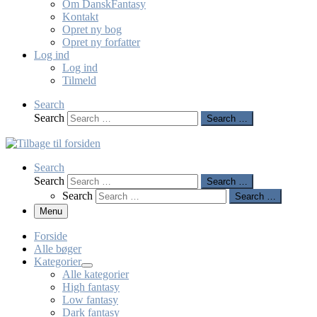
Om DanskFantasy
Kontakt
Opret ny bog
Opret ny forfatter
Log ind
Log ind
Tilmeld
Search
Search
Search …
Search
Search
Search …
Search
Search …
Menu
Forside
Alle bøger
Kategorier
Alle kategorier
High fantasy
Low fantasy
Dark fantasy