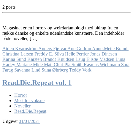
2 posts
Magasinet er en horror- og weirdartantologi med bidrag fra en
række danske og enkelte udenlandske kunstnere. Den indeholder
både noveller, […]
Aiden Kvarnström
Anders Fjølvar
Ane Gudrun
Anne-Mette Brandt
Christina Larsen
Freddy E. Silva
Helle Perrier
Jonas Dinesen
Karina Sund
Karsten Brandt-Knudsen
Laug Eilsøe-Madsen
Luna
Harley
Mariane Mide
Matt Chiri
Pia Smith
Rasmus Wichmann
Sara
Farag
Savanna Lind
Stina Øhrberg
Teddy Vork
Read.Die.Repeat vol. 1
Horror
Mest for voksne
Noveller
Read.Die.Repeat
Udgivet
01/01/2021