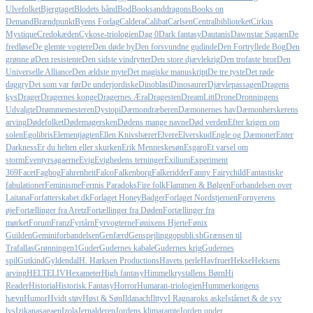
Ulvefolket
Bjergtaget
Blodets bånd
Bod
Booksanddragons
Books on
Demand
Brændpunkt
Byens Forlag
Caldera
Calibat
Carlsen
Centralbiblioteket
Cirkus
Mystique
Credokæden
Cykose-triologien
Dag 0
Dark fantasy
Dautanis
Dawnstar Sagaen
De
fredløse
De glemte vogtere
Den døde by
Den forsvundne gudinde
Den Fortryllede Bog
Den
grønne ø
Den resistente
Den sidste vindrytter
Den store djævlekrig
Den trofaste bror
Den
Universelle Alliance
Den ældste myte
Det magiske manuskript
De tre tyste
Det røde
daggry
Det som var før
De underjordiske
Dinoblast
Dinosaurer
Djævlepassagen
Dragens
kys
Drager
Dragernes konge
Dragernes Æra
Dragesten
DreamLitt
Drone
Dronningens
Udvalgte
Drømmemesteren
Dystopi
Dæmondræberen
Dæmonernes hav
Dæmonherskerens
arving
Dødefolket
Dødemagersken
Dødens mange navne
Død verden
Efter krigen om
solen
Egolibris
Elementjagten
Ellen Knivsbærer
Elvere
Elverskud
Engle og Dæmoner
Enter
Darkness
Er du helten eller skurken
Erik Menneskesøn
Esgaro
Et varsel om
storm
Eventyrsagaerne
Evig
Evighedens terninger
Exilium
Experiment
369
Facet
Fagbog
Fahrenheit
Falco
Falkenborg
Falkeridder
Fanny Fairychild
Fantastiske
fabulationer
Feminisme
Fermis Paradoks
Fire folk
Flammen & Bølgen
Forbandelsen over
Laitana
Forfatterskabet.dk
Forlaget HoneyBadger
Forlaget Nordstjernen
Fornyerens
øje
Fortællinger fra Aretz
Fortællinger fra Døden
Fortællinger fra
mørket
Forum
Franz
Fyrtårn
Fyrvogterne
Fønixens Hjerte
Fønix
Guilden
Geminiforbandelsen
Genfærd
Genspejling
gopubli.sh
Grænsen til
Trafallas
Grønningen1
Guder
Gudernes kabale
Gudernes krig
Gudernes
spil
Gutkind
Gyldendal
H. Harksen Productions
Havets perle
Havfruer
Hekse
Heksens
arving
HELTELIV
Hexameter
High fantasy
Himmelkrystallens Børn
Hi
Reader
Historia
Historisk Fantasy
Horror
Humaran-triologien
Hummerkongens
hævn
Humor
Hvidt støv
Høst & Søn
Ildanach
Ilttyv
I Ragnaroks aske
Istårnet & de syv
lys
Izikanasagaen
Izola
Jernalderen
Jordens klimaramte
Jorden under