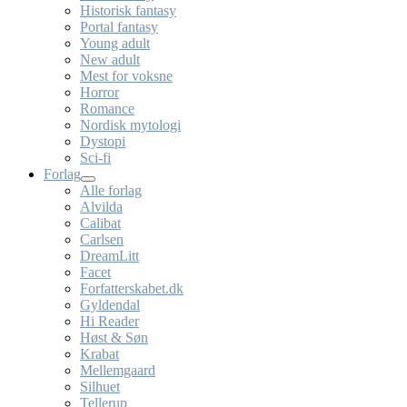
Historisk fantasy
Portal fantasy
Young adult
New adult
Mest for voksne
Horror
Romance
Nordisk mytologi
Dystopi
Sci-fi
Forlag
Alle forlag
Alvilda
Calibat
Carlsen
DreamLitt
Facet
Forfatterskabet.dk
Gyldendal
Hi Reader
Høst & Søn
Krabat
Mellemgaard
Silhuet
Tellerup