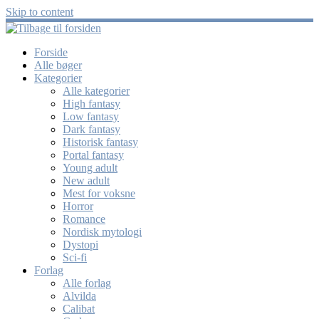
Skip to content
Forside
Alle bøger
Kategorier
Alle kategorier
High fantasy
Low fantasy
Dark fantasy
Historisk fantasy
Portal fantasy
Young adult
New adult
Mest for voksne
Horror
Romance
Nordisk mytologi
Dystopi
Sci-fi
Forlag
Alle forlag
Alvilda
Calibat