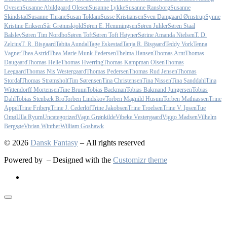
Ovesen
Susanne Abildgaard Olesen
Susanne Lykke
Susanne Ransborg
Susanne
Skindstad
Susanne Thrane
Susan Toldam
Susse Kristiansen
Sven Damgaard Ørnstrup
Synne
Kristine Eriksen
Sår Grønnskjold
Søren E. Hemmingsen
Søren Juhler
Søren Staal
Balslev
Søren Tim Nordbo
Søren Toft
Søren Toft Høyner
Sørine Amanda Nielsen
T. D.
Zelcius
T. R. Bisgaard
Tabita Aundal
Tage Eskestad
Tanja R. Bisgaard
Teddy Vork
Tenna
Vagner
Thea Astrid
Thea Marie Munk Pedersen
Thelma Hansen
Thomas Arnt
Thomas
Daugaard
Thomas Helle
Thomas Hverring
Thomas Kampman Olsen
Thomas
Leegaard
Thomas Nis Westergaard
Thomas Pedersen
Thomas Rud Jensen
Thomas
Stordal
Thomas Strømsholt
Tim Sørensen
Tina Christensen
Tina Nissen
Tina Sanddahl
Tina
Wittendorff Mortensen
Tine Bruun
Tobias Backman
Tobias Bakmand Jungersen
Tobias
Dahl
Tobias Stenbæk Bro
Torben Lindskov
Torben Magnild Husum
Torben Mathiassen
Trine
Appel
Trine Friberg
Trine J. Cederlöf
Trine Jakobsen
Trine Troelsen
Trine V. Ipsen
Tue
Omø
Ulla Ryum
Uncategorized
Vagn Grønkilde
Vibeke Vestergaard
Viggo Madsen
Vilhelm
Bergsøe
Vivian Winther
William Goshawk
© 2026
Dansk Fantasy
– All rights reserved
Powered by
– Designed with the
Customizr theme