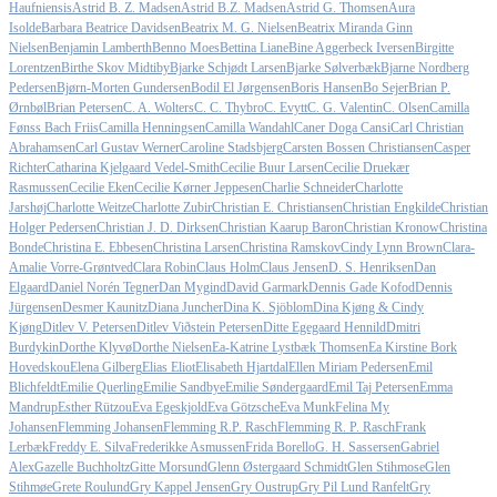
Haufniensis
Astrid B. Z. Madsen
Astrid B.Z. Madsen
Astrid G. Thomsen
Aura
Isolde
Barbara Beatrice Davidsen
Beatrix M. G. Nielsen
Beatrix Miranda Ginn
Nielsen
Benjamin Lamberth
Benno Moes
Bettina Liane
Bine Aggerbeck Iversen
Birgitte
Lorentzen
Birthe Skov Midtiby
Bjarke Schjødt Larsen
Bjarke Sølverbæk
Bjarne Nordberg
Pedersen
Bjørn-Morten Gundersen
Bodil El Jørgensen
Boris Hansen
Bo Sejer
Brian P.
Ørnbøl
Brian Petersen
C. A. Wolters
C. C. Thybro
C. Evytt
C. G. Valentin
C. Olsen
Camilla
Fønss Bach Friis
Camilla Henningsen
Camilla Wandahl
Caner Doga Cansi
Carl Christian
Abrahamsen
Carl Gustav Werner
Caroline Stadsbjerg
Carsten Bossen Christiansen
Casper
Richter
Catharina Kjelgaard Vedel-Smith
Cecilie Buur Larsen
Cecilie Druekær
Rasmussen
Cecilie Eken
Cecilie Kørner Jeppesen
Charlie Schneider
Charlotte
Jarshøj
Charlotte Weitze
Charlotte Zubir
Christian E. Christiansen
Christian Engkilde
Christian
Holger Pedersen
Christian J. D. Dirksen
Christian Kaarup Baron
Christian Kronow
Christina
Bonde
Christina E. Ebbesen
Christina Larsen
Christina Ramskov
Cindy Lynn Brown
Clara-
Amalie Vorre-Grøntved
Clara Robin
Claus Holm
Claus Jensen
D. S. Henriksen
Dan
Elgaard
Daniel Norén Tegner
Dan Mygind
David Garmark
Dennis Gade Kofod
Dennis
Jürgensen
Desmer Kaunitz
Diana Juncher
Dina K. Sjöblom
Dina Kjøng & Cindy
Kjøng
Ditlev V. Petersen
Ditlev Viðstein Petersen
Ditte Egegaard Hennild
Dmitri
Burdykin
Dorthe Klyvø
Dorthe Nielsen
Ea-Katrine Lystbæk Thomsen
Ea Kirstine Bork
Hovedskou
Elena Gilberg
Elias Eliot
Elisabeth Hjartdal
Ellen Miriam Pedersen
Emil
Blichfeldt
Emilie Querling
Emilie Sandbye
Emilie Søndergaard
Emil Taj Petersen
Emma
Mandrup
Esther Rützou
Eva Egeskjold
Eva Götzsche
Eva Munk
Felina My
Johansen
Flemming Johansen
Flemming R.P. Rasch
Flemming R. P. Rasch
Frank
Lerbæk
Freddy E. Silva
Frederikke Asmussen
Frida Borello
G. H. Sassersen
Gabriel
Alex
Gazelle Buchholtz
Gitte Morsund
Glenn Østergaard Schmidt
Glen Stihmose
Glen
Stihmøe
Grete Roulund
Gry Kappel Jensen
Gry Oustrup
Gry Pil Lund Ranfelt
Gry