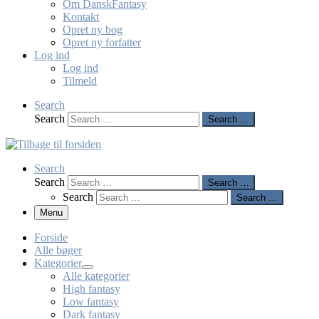
Om DanskFantasy
Kontakt
Opret ny bog
Opret ny forfatter
Log ind
Log ind
Tilmeld
Search
Search
Search …
Search
Search
Search …
Search
Search …
Menu
Forside
Alle bøger
Kategorier
Alle kategorier
High fantasy
Low fantasy
Dark fantasy