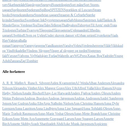
væv
Skæbnetråde
Slagskygge
Snepryd
Sonetrilogien
Sort måne
Sort Storm-
sagaen
Spejlporten
Spektrum
Spilbog
SPITZEN
Sprækken til Luscuro
Steam
books
Stjernekrønikerne
Stonebriar-sagaen
Straarup & Co
Stæhr
Stærke
kvinder
Superlux
Sweetheart Ink
Syvstjernesagaen
Sølvblomst
Søstrenes kald
Tanken &
Mindet
Tavse Verdener
TeaTimeTales
Tellerup
Thalliyalora
Tidsrejser
Til Aretz' ende
Traia
Triologien
Turbine
Tværveje
Tågespind
Tårnvagterne
Uglemanden
Ulfhedin-
sagaen
Ulveblod
Ulven og Uglen
Under skoven danser vi
Urban serien
Urværkerne
Vaals
Hær
Valeta
valhalla
roman
Vampyrer
Vampyrjægerne
Vandkunsten
Varulve
Veleta
Verdensherrerne
Vilde
Vildskud
og Vindfrikadeller
Vindens Skygger
Vinger af skygger og torden
Vogternes
fald
Væsner
Vølvens Vej
Wadskjær Forlag
Wahreils arv
WGPress
Xanas Bog
Yadrider
Young
Adult
Zanzara
Zap!
Zombier
Alle forfattere
A. R. R. Møller
A. Rune
A. Silvestri
Aiden Kvarnström
AJ Weida
Alban Andersen
Alexandra
Nilsson
Alexandra Vinther
Alex Mangor Grave
Alex Uth
Alfred Vallø
Alice Hansen
Alyzza
Højby Nielsen
Amalie Bischoff
Amy-Lee Harwardt
Anders Fjølvar
Anders Olesen
Anders
Weitze Pedersen
Andreas Boeskov
Andreas Jørgensen
Andrias Andreasen
André Sandgreen
Jensen
Ane Gudrun
Anika Eibe
Anja Nalholm Nielsen
Ann-Christina Hansen
Anna Dyhr
Lorenzen
Anna Lauritsen
Anna Lindbjerg
Anna Line Søgaard
Anna Toftdahl-Olesen
Anne-
Marie Træholt Rasmussen
Anne-Marie Vedsø Olesen
Anne-Mette Brandt
Anne Christine
Eriksen
Anne Mette Asp
Annemette Gravgaard Larsen
Anne Spanget-Larsen
Annette
Birch
Annette Skibby
Arash Sharifzadeh Abdi
Aske Munk-Jørgensen
Aspíciens