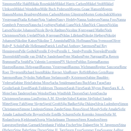
Simonsen
Mie Hald
Mikala Rosenkilde
Mikkel Harris Carlsen
Mikkel Stolt
Mikkel
Ulriksen
Mikkel Wendelboe
Mille Buch Pedersen
Mogens Graae Hansen
Mogens
Hansen
Morten Brunbjerg
Morten Carlsen
Morten Glipstrup
Morten Gottschalck
Morten
Vestergaard
Nadia Kebaier
Naja Vaaben
Nancy Hedeby
Nanna Andersen
Nanna Foss
Nanna
Grønbech Petersen
Natascha Lysebjerg
Nathali Liane
Nick Allan
Nick Clausen
Nicklas
Larsen
Nicolaj Johansen
Nicole Boyle Rødtnes
Nicoline Kjærsgaard Møller
Niels
Christensen
Niels Gjerløff
Niels Kjærgaard
Niklas Lillelund
Nikolaj Højberg
Nikolaj
Johansen
Nikoline Kaiser
Nikoline T. Ammitzbøll
Nils Hoffmann
Nina Svensson
Oliver
Ruby
P. Schulz
Palle Hellemann
Patrick Leis
Paul Anthony Sørensen
Paul Rey
Henningsen
Pelle Gedtek
Pernille Eybye
Pernille L. Stenby
Pernille Neergård
Pernille
Thorenfeldt
Pernille van Dijk
Per Sanderhage
Peter Madsen
Peter Nørgaard
Pia Reesen
Brønnum
Pia Smith
Pia Valentin Lorentzen
PN Skriver
Publius Enigma
Rasmus
Hastrup
Rasmus Hebsgaard
Rasmus Vestergaard
Rasmus Wichmann
Regitze Sancoeur
Rene
Roer Thygesen
Richard Ipsen
Rikke Havner Alrø
Ronny Reffelt
Ruben Greis
Runa
Sørensen
Rune Nyholm Nøhr
Rune Stefansson
Ry Kristensen
Sabine Baudtler-
Vedersø
Sabine Hein
Sabrina Mose
Sacha Smidemann
Sara Buch
Sara Farag
Sara
Grodin
Sarah Engell
Sarah Feddersen Thomsen
Sarah Fürst
Sarah Myrup Bjørn
Sara K. A.
Meier
Sara Tanderup
Sara Weisdorf
Sara Windfeldt Thorsen
Sari Arent
Sascha
Christensen
Savanna Lind
Serina A.M. Elverløv
Sidsel Katrine Slej
Sidsel Sander
Mittet
Signe Fahl
Signe Skytte
Sigrid Groth
Silja Bødker
Silja Okking
Silvia Ludenberg
Simon
Christiansen
Simone Lindquist
Simon Zander
Sinus Reuss
Sissel Moody
Sofie Amalie
Sofie
Amalie Laulund
Sofie Boysen
Sofie Estellle Schuren
Sofie Korenko Jensen
Sofie M.
Rodam
Sonja Kjeldsmark
Sonja Winckelmann Thomsen
Steen Knudsen
Steen
Langstrup
Stephan Garmark
Stephanie Fjeldsø Fischer
Stig Dalager
Stig W. Jørgensen
Stina
Øhrberg
Stine Bahrt
Stine Dreyer
Stine H. Tarp
Storm Frost
Summer Ema
Susanne Aalling