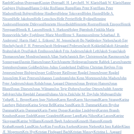
Ranfelt
Gudrun Østergaard
Gustav Østeraa
H. H. Løyche
H. W. Klaris
Haidi W. Klaris
Hanne
Gasbjerg Hjulmand
Hanne Lykke Rix
Hanne Rump
Hans Peter Kjær
Hans Peter
Madsen
Heidi Bobjerg
Helene Hindberg
Helene Toksværd
Helen Husted
Helle A.
Nissen
Helle Jakobsen
Helle Lenschow
Helle Perrier
Helle Ryding
Henning
Andersen
Henriette Ditlevsen
Henriette Hesselholdt
Henriette Rostrup
Henrik Einspor
Henrik
Neergaard
Henrik R. Lassen
Henrik S. Harksen
Holger Bjørnholt-Fink
Ida Maria
Bonnevie
Ida Søby Fogh
Inger Marie Morell
Irene S. Rasmussen
Irene Scharbau
J. B.
Andersen
J. Harris Hatt
J. L. Eriksen
J. M. Jensen
Jacob Bo Nøddeskov Nielsen
Jacob Ege
Hinchely
Jacob F. H. Petersen
Jacob Hedegaard Pedersen
Jacob Kokkedal
Jakob Alexander
Brahm
Jakob Drud
Jakob Emiliussen
Jakob Friis Andersen
Jakob Leth
Jakob Svane
Jakob
Thomassen
Jane Mondrup
Jannich Allan Stæhr
Jannick Bay Christensen
Jan Rasmussen
Jan
Sonnergaard
Jasmin Hansen
Jeanet Kirch
Jeanette Hedengran
Jeanette Rahbek Larsen
Jeanette
Sigtenborg
Jeanne Goldbech
Jens-Julius Gunderlund Dall
Jens Christian Høj
Jens Friis
Jeppesen
Jeppe Bisbjerg
Jesper Goll
Jesper Riel
Jesper Rugård Jensen
Jesper Rugård
Jensen
Jette Kjær Petersen
Johannes Lundstrøm
John Kenn Mortensen
John Madsen
John
Peter Andersen
Jokum Rohde
Jonas Aagaard Dinesen
Jonas Begtrup-Hansen
Jonas
Blunel
Jonas Dinesen
Jonas Wilmann
Jon Terje Østberg
Josefine Ottesen
Judith Annette
Sølvkjær
Julia Høgdahl Zamastil
Juliana Alicja Zink
Julie M. Day
Julie Midtgaard
Julie
Vajhøj
K. L. Berger
Karen Inge Nielsen
Karen Ravn
Karen Skovmand
Karen Strange
Karina
Laurberg Bidstrup
Karina Sejerø Bell
Karina Sund
Karin B. Dammark
Karin Brydsø
Dammark
Karin Dammark
Karin Pagter Duparc
Karoline Lindebjerg
Karsten Brandt-
Knudsen
Kasper Endelt
Kasper Grandetoft
Kasper Lapp
Katja Nilsen
Kat Lassen
Katrine
Skovgaard
Katrine Williams
Kenneth Bøgh Andersen
Kenneth Hansen
Kenneth
Krabat
Kenneth Lund
Kim Ace
Kim Foss
Kira Axelsen
Kirsten Nielsen
Kit Inez Køhler
Klaus
Æ. Mogensen
Kris Hye
Kristian Flodgaard Bach
Kristian Massey
Kristina L. Aagaard