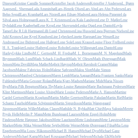
Dinesen
Kristine Camille Sommer
Kristoffer Jacob Andersen
Kristoffer J Andersen
L. Bjørn
Aagesen
L. Sherman
Laila Ammitsbøl
Lars-Henrik Olsen
Lars Ahn
Lars Ahn Pedersen
Lars
Behn-Segall
Lars Kramhøft
Lars Nisted
Laug Eilsøe-Madsen
Laura Helena Pimentel da
Silva
Laura Holmegaard
Laura K. T. Kristensen
Lea Kala Landgren
Lene D. Møller
Lene
Dybdahl
Lene Kaaberbøl
Lene Krog
Lene Skovsende
Lenka Otap
Leon Dantoft
Leyla
Tamer
Libe R.
Lili Hartmann
Lilli Lund Christensen
Lina Hussein
Linea Bjerrum Nielsen
Line
Juhl Kronow
Line Kyed Knudsen
Line Lybecker
Linette Harpsøe
Line Wenzel
Lise
Andreasen
Lise Bidstrup
Lone Halkjær
Lone Sole
Lonni Krause
Louise Floor Frellsen
Louise
H. A. Trankjær
Louise Haiberg
Louise Roholte
Louise Willingsøe
Luna Dantoft
Luna
Harley
Lykke Lindbo
M.C. Gertsen
M. H. Fredsø
M. L. Bornemann
M. N. Magelund
Mads
Brynnum
Mads Lund
Mads Schack-Lindhardt
Mads W. Olesen
Mads Østergaard
Maik
Jensen
Maja Devilli
Maja Møller
Majbrit Høyrup
Majbrit Ravnholt Cramer
Malan
Jacobsen
Malene Fabricius Holm
Malene Sølvsten
Malou Slott
Malte Simon
Christensen
Manfred Christiansen
Maren Lemb
Maria Aagaard
Maria Frantzen Sanko
Maria
Fuhlendorff
Maria Gessner Roland
Maria Kjær-Madsen
Mariane Mide
Maria Nissen
Byg
Maria Pilh Bengtsen
Maria Thy
Marie-Louise Rønning
Marie Bachmann Pedersen
Marie
Klint Martinsen
Marie Louise Alsing
Marie Louise Pedersen
Marke A. Hansen
Martine
Cardel Gertsen
Martin Kraglund
Martin Møller Geertsen
Martin Paludan
Martin Riel
Martin
Schantz Faurholt
Martin Schjönning
Martin Sigurdsson
Martin Wangsgaard
Jürgensen
Martin Willer
Mathias Clasen
Mathilde N. Rybka
Matt Chiri
Maya Salonin
Merete
Pryds Helle
Merlin P. Mann
Mette Bundgaard Laursen
Mette Engel-Holm
Mette
Finderup
Mette Høppner Jakobsen
Mette Lauritzen
Mette Lindstrøm
Mette Løgstrup
Mette
Markert
Mette Mika Werner
Mette Sejrbo
Mette Werner
Mette Østergaard Filsø
Mia Lena
Engebretsen
Mia Louw Håkonsen
Michael B. Hansen
Michael Dyst
Michael Ganz
Andersen
Michael Kamp
Michael Kousgaard
Michael Steleson
Michala Elk
Michèle