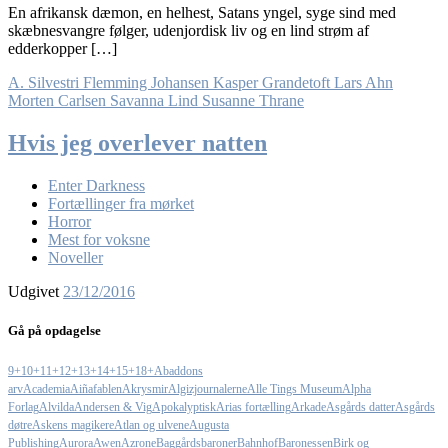
En afrikansk dæmon, en helhest, Satans yngel, syge sind med
skæbnesvangre følger, udenjordisk liv og en lind strøm af
edderkopper […]
A. Silvestri
Flemming Johansen
Kasper Grandetoft
Lars Ahn
Morten Carlsen
Savanna Lind
Susanne Thrane
Hvis jeg overlever natten
Enter Darkness
Fortællinger fra mørket
Horror
Mest for voksne
Noveller
Udgivet
23/12/2016
Gå på opdagelse
9+
10+
11+
12+
13+
14+
15+
18+
Abaddons
arv
Academia
Aiñafablen
Akrysmir
Algizjournalerne
Alle Tings Museum
Alpha
Forlag
Alvilda
Andersen & Vig
Apokalyptisk
Arias fortælling
Arkade
Asgårds datter
Asgårds
døtre
Askens magikere
Atlan og ulvene
Augusta
Publishing
Aurora
Awen
Azrone
Baggårdsbaroner
Bahnhof
Baronessen
Birk og