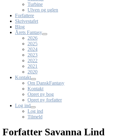
Turbine
Ulven og uglen
Forfattere
Skrivestafet
Blog
Årets Fantasy
2026
2025
2024
2023
2022
2021
2020
Kontakt
Om DanskFantasy
Kontakt
Opret ny bog
Opret ny forfatter
Log ind
Log ind
Tilmeld
Forfatter Savanna Lind