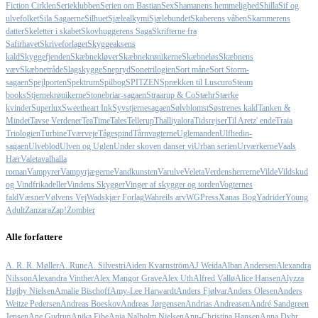
Fiction Cirklen
Serieklubben
Serien om Bastian
Sex
Shamanens hemmelighed
Shilla
Sif og
ulvefolket
Sila Sagaerne
Silhuet
Sjælealkymi
Sjælebundet
Skaberens våben
Skammerens
datter
Skeletter i skabet
Skovhuggerens Saga
Skrifterne fra
Safirhavet
Skriveforlaget
Skyggeaksens
kald
Skyggefjenden
Skæbnekløver
Skæbnekrønikerne
Skæbneløs
Skæbnens
væv
Skæbnetråde
Slagskygge
Snepryd
Sonetrilogien
Sort måne
Sort Storm-
sagaen
Spejlporten
Spektrum
Spilbog
SPITZEN
Sprækken til Luscuro
Steam
books
Stjernekrønikerne
Stonebriar-sagaen
Straarup & Co
Stæhr
Stærke
kvinder
Superlux
Sweetheart Ink
Syvstjernesagaen
Sølvblomst
Søstrenes kald
Tanken &
Mindet
Tavse Verdener
TeaTimeTales
Tellerup
Thalliyalora
Tidsrejser
Til Aretz' ende
Traia
Triologien
Turbine
Tværveje
Tågespind
Tårnvagterne
Uglemanden
Ulfhedin-
sagaen
Ulveblod
Ulven og Uglen
Under skoven danser vi
Urban serien
Urværkerne
Vaals
Hær
Valeta
valhalla
roman
Vampyrer
Vampyrjægerne
Vandkunsten
Varulve
Veleta
Verdensherrerne
Vilde
Vildskud
og Vindfrikadeller
Vindens Skygger
Vinger af skygger og torden
Vogternes
fald
Væsner
Vølvens Vej
Wadskjær Forlag
Wahreils arv
WGPress
Xanas Bog
Yadrider
Young
Adult
Zanzara
Zap!
Zombier
Alle forfattere
A. R. R. Møller
A. Rune
A. Silvestri
Aiden Kvarnström
AJ Weida
Alban Andersen
Alexandra
Nilsson
Alexandra Vinther
Alex Mangor Grave
Alex Uth
Alfred Vallø
Alice Hansen
Alyzza
Højby Nielsen
Amalie Bischoff
Amy-Lee Harwardt
Anders Fjølvar
Anders Olesen
Anders
Weitze Pedersen
Andreas Boeskov
Andreas Jørgensen
Andrias Andreasen
André Sandgreen
Jensen
Ane Gudrun
Anika Eibe
Anja Nalholm Nielsen
Ann-Christina Hansen
Anna Dyhr