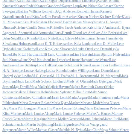
Dammark
Karin Dammark
Karin Pagter Duparc
Karoline Lindebjerg
Karsten Brandt-
Knudsen
Kasper Endelt
Kasper Grandetoft
Kasper Lapp
Katja Nilsen
Kat Lassen
Katrine
Skovgaard
Katrine Williams
Kenneth Bøgh Andersen
Kenneth Hansen
Kenneth
Krabat
Kenneth Lund
Kim Ace
Kim Foss
Kira Axelsen
Kirsten Nielsen
Kit Inez Køhler
Klaus
Æ. Mogensen
Kris Hye
Kristian Flodgaard Bach
Kristian Massey
Kristina L. Aagaard
Dinesen
Kristine Camille Sommer
Kristoffer Jacob Andersen
Kristoffer J Andersen
L. Bjørn
Aagesen
L. Sherman
Laila Ammitsbøl
Lars-Henrik Olsen
Lars Ahn
Lars Ahn Pedersen
Lars
Behn-Segall
Lars Kramhøft
Lars Nisted
Laug Eilsøe-Madsen
Laura Helena Pimentel da
Silva
Laura Holmegaard
Laura K. T. Kristensen
Lea Kala Landgren
Lene D. Møller
Lene
Dybdahl
Lene Kaaberbøl
Lene Krog
Lene Skovsende
Lenka Otap
Leon Dantoft
Leyla
Tamer
Libe R.
Lili Hartmann
Lilli Lund Christensen
Lina Hussein
Linea Bjerrum Nielsen
Line
Juhl Kronow
Line Kyed Knudsen
Line Lybecker
Linette Harpsøe
Line Wenzel
Lise
Andreasen
Lise Bidstrup
Lone Halkjær
Lone Sole
Lonni Krause
Louise Floor Frellsen
Louise
H. A. Trankjær
Louise Haiberg
Louise Roholte
Louise Willingsøe
Luna Dantoft
Luna
Harley
Lykke Lindbo
M.C. Gertsen
M. H. Fredsø
M. L. Bornemann
M. N. Magelund
Mads
Brynnum
Mads Lund
Mads Schack-Lindhardt
Mads W. Olesen
Mads Østergaard
Maik
Jensen
Maja Devilli
Maja Møller
Majbrit Høyrup
Majbrit Ravnholt Cramer
Malan
Jacobsen
Malene Fabricius Holm
Malene Sølvsten
Malou Slott
Malte Simon
Christensen
Manfred Christiansen
Maren Lemb
Maria Aagaard
Maria Frantzen Sanko
Maria
Fuhlendorff
Maria Gessner Roland
Maria Kjær-Madsen
Mariane Mide
Maria Nissen
Byg
Maria Pilh Bengtsen
Maria Thy
Marie-Louise Rønning
Marie Bachmann Pedersen
Marie
Klint Martinsen
Marie Louise Alsing
Marie Louise Pedersen
Marke A. Hansen
Martine
Cardel Gertsen
Martin Kraglund
Martin Møller Geertsen
Martin Paludan
Martin Riel
Martin
Schantz Faurholt
Martin Schjönning
Martin Sigurdsson
Martin Wangsgaard
Jürgensen
Martin Willer
Mathias Clasen
Mathilde N. Rybka
Matt Chiri
Maya Salonin
Merete