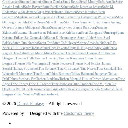
Christiansen
Simone Lindquist
Simon Zander
Sinus Reuss
Sissel Moody
Sofie Amalie
Sofie
Amalie Laulund
Sofie Boysen
Sofie Estellle Schuren
Sofie Korenko Jensen
Sofie M.
Rodam
Sonja Kjeldsmark
Sonja Winckelmann Thomsen
Steen Knudsen
Steen
Langstrup
Stephan Garmark
Stephanie Fjeldsø Fischer
Stig Dalager
Stig W. Jørgensen
Stina
Øhrberg
Stine Bahrt
Stine Dreyer
Stine H. Tarp
Storm Frost
Summer Ema
Susanne Aalling
Ovesen
Susanne Abildgaard Olesen
Susanne Lykke
Susanne Ransborg
Susanne
Skindstad
Susanne Thrane
Susan Toldam
Susse Kristiansen
Sven Damgaard Ørnstrup
Synne
Kristine Eriksen
Sår Grønnskjold
Søren E. Hemmingsen
Søren Juhler
Søren Staal
Balslev
Søren Tim Nordbo
Søren Toft
Søren Toft Høyner
Sørine Amanda Nielsen
T. D.
Zelcius
T. R. Bisgaard
Tabita Aundal
Tage Eskestad
Tanja R. Bisgaard
Teddy Vork
Tenna
Vagner
Thea Astrid
Thea Marie Munk Pedersen
Thelma Hansen
Thomas Arnt
Thomas
Daugaard
Thomas Helle
Thomas Hverring
Thomas Kampman Olsen
Thomas
Leegaard
Thomas Nis Westergaard
Thomas Pedersen
Thomas Rud Jensen
Thomas
Stordal
Thomas Strømsholt
Tim Sørensen
Tina Christensen
Tina Nissen
Tina Sanddahl
Tina
Wittendorff Mortensen
Tine Bruun
Tobias Backman
Tobias Bakmand Jungersen
Tobias
Dahl
Tobias Stenbæk Bro
Torben Lindskov
Torben Magnild Husum
Torben Mathiassen
Trine
Appel
Trine Friberg
Trine J. Cederlöf
Trine Jakobsen
Trine Troelsen
Trine V. Ipsen
Tue
Omø
Ulla Ryum
Uncategorized
Vagn Grønkilde
Vibeke Vestergaard
Viggo Madsen
Vilhelm
Bergsøe
Vivian Winther
William Goshawk
© 2026
Dansk Fantasy
– All rights reserved
Powered by
– Designed with the
Customizr theme