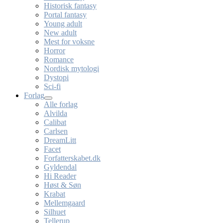
Historisk fantasy
Portal fantasy
Young adult
New adult
Mest for voksne
Horror
Romance
Nordisk mytologi
Dystopi
Sci-fi
Forlag
Alle forlag
Alvilda
Calibat
Carlsen
DreamLitt
Facet
Forfatterskabet.dk
Gyldendal
Hi Reader
Høst & Søn
Krabat
Mellemgaard
Silhuet
Tellerup