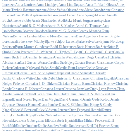
Lorenzen
Anna Lauritsen
Anna Lindbjerg
Anna Line Søgaard
Anna Toftdahl-Olesen
Anne-
Marie Træholt Rasmussen
Anne-Marie Vedsø Olesen
Anne-Mette Brandt
Anne Christine
Eriksen
Anne Mette Asp
Annemette Gravgaard Larsen
Anne Spanget-Larsen
Annette
Birch
Annette Skibby
Arash Sharifzadeh Abdi
Aske Munk-Jørgensen
Aspíciens
Haufniensis
Astrid B. Z. Madsen
Astrid B.Z. Madsen
Astrid G. Thomsen
Aura
Isolde
Barbara Beatrice Davidsen
Beatrix M. G. Nielsen
Beatrix Miranda Ginn
Nielsen
Benjamin Lamberth
Benno Moes
Bettina Liane
Bine Aggerbeck Iversen
Birgitte
Lorentzen
Birthe Skov Midtiby
Bjarke Schjødt Larsen
Bjarke Sølverbæk
Bjarne Nordberg
Pedersen
Bjørn-Morten Gundersen
Bodil El Jørgensen
Boris Hansen
Bo Sejer
Brian P.
Ørnbøl
Brian Petersen
C. A. Wolters
C. C. Thybro
C. Evytt
C. G. Valentin
C. Olsen
Camilla
Fønss Bach Friis
Camilla Henningsen
Camilla Wandahl
Caner Doga Cansi
Carl Christian
Abrahamsen
Carl Gustav Werner
Caroline Stadsbjerg
Carsten Bossen Christiansen
Casper
Richter
Catharina Kjelgaard Vedel-Smith
Cecilie Buur Larsen
Cecilie Druekær
Rasmussen
Cecilie Eken
Cecilie Kørner Jeppesen
Charlie Schneider
Charlotte
Jarshøj
Charlotte Weitze
Charlotte Zubir
Christian E. Christiansen
Christian Engkilde
Christian
Holger Pedersen
Christian J. D. Dirksen
Christian Kaarup Baron
Christian Kronow
Christina
Bonde
Christina E. Ebbesen
Christina Larsen
Christina Ramskov
Cindy Lynn Brown
Clara-
Amalie Vorre-Grøntved
Clara Robin
Claus Holm
Claus Jensen
D. S. Henriksen
Dan
Elgaard
Daniel Norén Tegner
Dan Mygind
David Garmark
Dennis Gade Kofod
Dennis
Jürgensen
Desmer Kaunitz
Diana Juncher
Dina K. Sjöblom
Dina Kjøng & Cindy
Kjøng
Ditlev V. Petersen
Ditlev Viðstein Petersen
Ditte Egegaard Hennild
Dmitri
Burdykin
Dorthe Klyvø
Dorthe Nielsen
Ea-Katrine Lystbæk Thomsen
Ea Kirstine Bork
Hovedskou
Elena Gilberg
Elias Eliot
Elisabeth Hjartdal
Ellen Miriam Pedersen
Emil
Blichfeldt
Emilie Querling
Emilie Sandbye
Emilie Søndergaard
Emil Taj Petersen
Emma