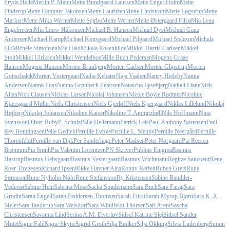
Pryds Helle
Merlin P. Mann
Mette Bundgaard Laursen
Mette Engel-Holm
Mette
Finderup
Mette Høppner Jakobsen
Mette Lauritzen
Mette Lindstrøm
Mette Løgstrup
Mette
Markert
Mette Mika Werner
Mette Sejrbo
Mette Werner
Mette Østergaard Filsø
Mia Lena
Engebretsen
Mia Louw Håkonsen
Michael B. Hansen
Michael Dyst
Michael Ganz
Andersen
Michael Kamp
Michael Kousgaard
Michael Pilgaard
Michael Steleson
Michala
Elk
Michèle Simonsen
Mie Hald
Mikala Rosenkilde
Mikkel Harris Carlsen
Mikkel
Stolt
Mikkel Ulriksen
Mikkel Wendelboe
Mille Buch Pedersen
Mogens Graae
Hansen
Mogens Hansen
Morten Brunbjerg
Morten Carlsen
Morten Glipstrup
Morten
Gottschalck
Morten Vestergaard
Nadia Kebaier
Naja Vaaben
Nancy Hedeby
Nanna
Andersen
Nanna Foss
Nanna Grønbech Petersen
Natascha Lysebjerg
Nathali Liane
Nick
Allan
Nick Clausen
Nicklas Larsen
Nicolaj Johansen
Nicole Boyle Rødtnes
Nicoline
Kjærsgaard Møller
Niels Christensen
Niels Gjerløff
Niels Kjærgaard
Niklas Lillelund
Nikolaj
Højberg
Nikolaj Johansen
Nikoline Kaiser
Nikoline T. Ammitzbøll
Nils Hoffmann
Nina
Svensson
Oliver Ruby
P. Schulz
Palle Hellemann
Patrick Leis
Paul Anthony Sørensen
Paul
Rey Henningsen
Pelle Gedtek
Pernille Eybye
Pernille L. Stenby
Pernille Neergård
Pernille
Thorenfeldt
Pernille van Dijk
Per Sanderhage
Peter Madsen
Peter Nørgaard
Pia Reesen
Brønnum
Pia Smith
Pia Valentin Lorentzen
PN Skriver
Publius Enigma
Rasmus
Hastrup
Rasmus Hebsgaard
Rasmus Vestergaard
Rasmus Wichmann
Regitze Sancoeur
Rene
Roer Thygesen
Richard Ipsen
Rikke Havner Alrø
Ronny Reffelt
Ruben Greis
Runa
Sørensen
Rune Nyholm Nøhr
Rune Stefansson
Ry Kristensen
Sabine Baudtler-
Vedersø
Sabine Hein
Sabrina Mose
Sacha Smidemann
Sara Buch
Sara Farag
Sara
Grodin
Sarah Engell
Sarah Feddersen Thomsen
Sarah Fürst
Sarah Myrup Bjørn
Sara K. A.
Meier
Sara Tanderup
Sara Weisdorf
Sara Windfeldt Thorsen
Sari Arent
Sascha
Christensen
Savanna Lind
Serina A.M. Elverløv
Sidsel Katrine Slej
Sidsel Sander
Mittet
Signe Fahl
Signe Skytte
Sigrid Groth
Silja Bødker
Silja Okking
Silvia Ludenberg
Simon