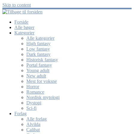
Skip to content
Forside
Alle bøger
Kategorier
Alle kategorier
High fantasy
Low fantasy
Dark fantasy
Historisk fantasy
Portal fantasy
Young adult
New adult
Mest for voksne
Horror
Romance
Nordisk mytologi
Dystopi
Sci-fi
Forlag
Alle forlag
Alvilda
Calibat