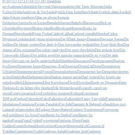
9+
10+
11+
12+
13+
14+
15+
18+
Abaddons
arv
Academia
Aiñafablen
Akrysmir
Algizjournalerne
Alle Tings Museum
Alpha
Forlag
Alvilda
Andersen & Vig
Apokalyptisk
Arias fortælling
Arkade
Asgårds datter
Asgårds
døtre
Askens magikere
Atlan og ulvene
Augusta
Publishing
Aurora
Awen
Azrone
Baggårdsbaroner
Bahnhof
Baronessen
Birk og
Ulvefolket
Bjergtaget
Blodets bånd
Bod
Booksanddragons
Books on
Demand
Brændpunkt
Byens Forlag
Caldera
Calibat
Carlsen
Centralbiblioteket
Cirkus
Mystique
Credokæden
Cykose-triologien
Dag 0
Dark fantasy
Dautanis
Dawnstar Sagaen
De
fredløse
De glemte vogtere
Den døde by
Den forsvundne gudinde
Den Fortryllede Bog
Den
grønne ø
Den resistente
Den sidste vindrytter
Den store djævlekrig
Den trofaste bror
Den
Universelle Alliance
Den ældste myte
Det magiske manuskript
De tre tyste
Det røde
daggry
Det som var før
De underjordiske
Dinoblast
Dinosaurer
Djævlepassagen
Dragens
kys
Drager
Dragernes konge
Dragernes Æra
Dragesten
DreamLitt
Drone
Dronningens
Udvalgte
Drømmemesteren
Dystopi
Dæmondræberen
Dæmonernes hav
Dæmonherskerens
arving
Dødefolket
Dødemagersken
Dødens mange navne
Død verden
Efter krigen om
solen
Egolibris
Elementjagten
Ellen Knivsbærer
Elvere
Elverskud
Engle og Dæmoner
Enter
Darkness
Er du helten eller skurken
Erik Menneskesøn
Esgaro
Et varsel om
storm
Eventyrsagaerne
Evig
Evighedens terninger
Exilium
Experiment
369
Facet
Fagbog
Fahrenheit
Falco
Falkenborg
Falkeridder
Fanny Fairychild
Fantastiske
fabulationer
Feminisme
Fermis Paradoks
Fire folk
Flammen & Bølgen
Forbandelsen over
Laitana
Forfatterskabet.dk
Forlaget HoneyBadger
Forlaget Nordstjernen
Fornyerens
øje
Fortællinger fra Aretz
Fortællinger fra Døden
Fortællinger fra
mørket
Forum
Franz
Fyrtårn
Fyrvogterne
Fønixens Hjerte
Fønix
Guilden
Geminiforbandelsen
Genfærd
Genspejling
gopubli.sh
Grænsen til
Trafallas
Grønningen1
Guder
Gudernes kabale
Gudernes krig
Gudernes