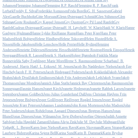
Mandrup
Esther Rützou
Eva Egeskjold
Eva Götzsche
Eva Munk
Felina My
Johansen
Flemming Johansen
Flemming R.P. Rasch
Flemming R. P. Rasch
Frank
Lerbæk
Freddy E. Silva
Frederikke Asmussen
Frida Borello
G. H. Sassersen
Gabriel
Alex
Gazelle Buchholtz
Gitte Morsund
Glenn Østergaard Schmidt
Glen Stihmose
Glen
Stihmøe
Grete Roulund
Gry Kappel Jensen
Gry Oustrup
Gry Pil Lund Ranfelt
Gry
Ranfelt
Gudrun Østergaard
Gustav Østeraa
H. H. Løyche
H. W. Klaris
Haidi W. Klaris
Hanne
Gasbjerg Hjulmand
Hanne Lykke Rix
Hanne Rump
Hans Peter Kjær
Hans Peter
Madsen
Heidi Bobjerg
Helene Hindberg
Helene Toksværd
Helen Husted
Helle A.
Nissen
Helle Jakobsen
Helle Lenschow
Helle Perrier
Helle Ryding
Henning
Andersen
Henriette Ditlevsen
Henriette Hesselholdt
Henriette Rostrup
Henrik Einspor
Henrik
Neergaard
Henrik R. Lassen
Henrik S. Harksen
Holger Bjørnholt-Fink
Ida Maria
Bonnevie
Ida Søby Fogh
Inger Marie Morell
Irene S. Rasmussen
Irene Scharbau
J. B.
Andersen
J. Harris Hatt
J. L. Eriksen
J. M. Jensen
Jacob Bo Nøddeskov Nielsen
Jacob Ege
Hinchely
Jacob F. H. Petersen
Jacob Hedegaard Pedersen
Jacob Kokkedal
Jakob Alexander
Brahm
Jakob Drud
Jakob Emiliussen
Jakob Friis Andersen
Jakob Leth
Jakob Svane
Jakob
Thomassen
Jane Mondrup
Jannich Allan Stæhr
Jannick Bay Christensen
Jan Rasmussen
Jan
Sonnergaard
Jasmin Hansen
Jeanet Kirch
Jeanette Hedengran
Jeanette Rahbek Larsen
Jeanette
Sigtenborg
Jeanne Goldbech
Jens-Julius Gunderlund Dall
Jens Christian Høj
Jens Friis
Jeppesen
Jeppe Bisbjerg
Jesper Goll
Jesper Riel
Jesper Rugård Jensen
Jesper Rugård
Jensen
Jette Kjær Petersen
Johannes Lundstrøm
John Kenn Mortensen
John Madsen
John
Peter Andersen
Jokum Rohde
Jonas Aagaard Dinesen
Jonas Begtrup-Hansen
Jonas
Blunel
Jonas Dinesen
Jonas Wilmann
Jon Terje Østberg
Josefine Ottesen
Judith Annette
Sølvkjær
Julia Høgdahl Zamastil
Juliana Alicja Zink
Julie M. Day
Julie Midtgaard
Julie
Vajhøj
K. L. Berger
Karen Inge Nielsen
Karen Ravn
Karen Skovmand
Karen Strange
Karina
Laurberg Bidstrup
Karina Sejerø Bell
Karina Sund
Karin B. Dammark
Karin Brydsø