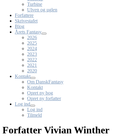
Turbine
Ulven og uglen
Forfattere
Skrivestafet
Blog
Årets Fantasy
2026
2025
2024
2023
2022
2021
2020
Kontakt
Om DanskFantasy
Kontakt
Opret ny bog
Opret ny forfatter
Log ind
Log ind
Tilmeld
Forfatter Vivian Winther