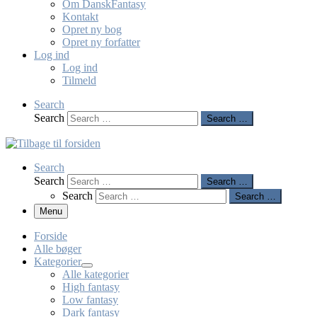
Om DanskFantasy
Kontakt
Opret ny bog
Opret ny forfatter
Log ind
Log ind
Tilmeld
Search
Search
Search …
Search
Search
Search …
Search
Search …
Menu
Forside
Alle bøger
Kategorier
Alle kategorier
High fantasy
Low fantasy
Dark fantasy