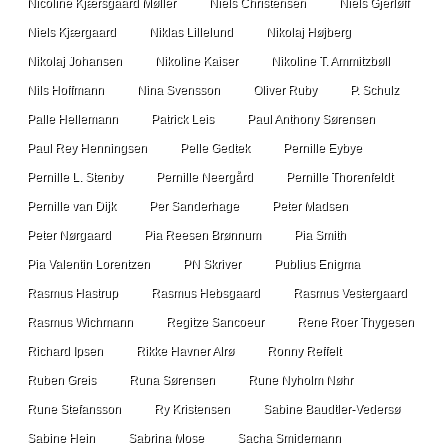
Nicoline Kjærsgaard Møller
Niels Christensen
Niels Gjerløff
Niels Kjærgaard
Niklas Lillelund
Nikolaj Højberg
Nikolaj Johansen
Nikoline Kaiser
Nikoline T. Ammitzbøll
Nils Hoffmann
Nina Svensson
Oliver Ruby
P. Schulz
Palle Hellemann
Patrick Leis
Paul Anthony Sørensen
Paul Rey Henningsen
Pelle Gedtek
Pernille Eybye
Pernille L. Stenby
Pernille Neergård
Pernille Thorenfeldt
Pernille van Dijk
Per Sanderhage
Peter Madsen
Peter Nørgaard
Pia Reesen Brønnum
Pia Smith
Pia Valentin Lorentzen
PN Skriver
Publius Enigma
Rasmus Hastrup
Rasmus Hebsgaard
Rasmus Vestergaard
Rasmus Wichmann
Regitze Sancoeur
Rene Roer Thygesen
Richard Ipsen
Rikke Havner Alrø
Ronny Reffelt
Ruben Greis
Runa Sørensen
Rune Nyholm Nøhr
Rune Stefansson
Ry Kristensen
Sabine Baudtler-Vedersø
Sabine Hein
Sabrina Mose
Sacha Smidemann