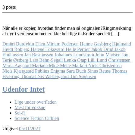
3 posts
Når alle er kopier, hvordan finder man så originalen?Ringmærkning
af dyr i verdensrummet er ikke helt lige til.Er der specielt […]
Dmitri Burdykin
Ellen Miriam Pedersen
Hanne Gasbjerg Hjulmand
Heidi Bobjerg
Helene Toksværd
Helle Perrier
Jakob Drud
Jakob
Emiliussen
Jan Rasmussen
Johannes Lundstrøm
John Madsen
Jon
Terje Østberg
Lars Behn-Segall
Lenka Otap
Lilli Lund Christensen
Maria Aagaard
Mariane Mide
Mette Markert
Niels Christensen
Niels Kjærgaard
Publius Enigma
Sara Buch
Sinus Reuss
Thomas
Hverring
Thomas Nis Westergaard
Tim Sørensen
Udenfor Intet
Lige under overfladen
Mest for voksne
Sci-fi
Science Fiction Cirklen
Udgivet
05/11/2021