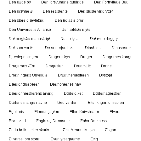
Den døde by
Den forsvundne gudinde
Den Fortryllede Bog
Den grønne ø
Den resistente
Den sidste vindrytter
Den store djævlekrig
Den trofaste bror
Den Universelle Alliance
Den ældste myte
Det magiske manuskript
De tre tyste
Det røde daggry
Det som var før
De underjordiske
Dinoblast
Dinosaurer
Djævlepassagen
Dragens kys
Drager
Dragernes konge
Dragernes Æra
Dragesten
DreamLitt
Drone
Dronningens Udvalgte
Drømmemesteren
Dystopi
Dæmondræberen
Dæmonernes hav
Dæmonherskerens arving
Dødefolket
Dødemagersken
Dødens mange navne
Død verden
Efter krigen om solen
Egolibris
Elementjagten
Ellen Knivsbærer
Elvere
Elverskud
Engle og Dæmoner
Enter Darkness
Er du helten eller skurken
Erik Menneskesøn
Esgaro
Et varsel om storm
Eventyrsagaerne
Evig