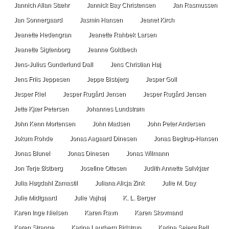
Jannich Allan Stæhr
Jannick Bay Christensen
Jan Rasmussen
Jan Sonnergaard
Jasmin Hansen
Jeanet Kirch
Jeanette Hedengran
Jeanette Rahbek Larsen
Jeanette Sigtenborg
Jeanne Goldbech
Jens-Julius Gunderlund Dall
Jens Christian Høj
Jens Friis Jeppesen
Jeppe Bisbjerg
Jesper Goll
Jesper Riel
Jesper Rugård Jensen
Jesper Rugård Jensen
Jette Kjær Petersen
Johannes Lundstrøm
John Kenn Mortensen
John Madsen
John Peter Andersen
Jokum Rohde
Jonas Aagaard Dinesen
Jonas Begtrup-Hansen
Jonas Blunel
Jonas Dinesen
Jonas Wilmann
Jon Terje Østberg
Josefine Ottesen
Judith Annette Sølvkjær
Julia Høgdahl Zamastil
Juliana Alicja Zink
Julie M. Day
Julie Midtgaard
Julie Vajhøj
K. L. Berger
Karen Inge Nielsen
Karen Ravn
Karen Skovmand
Karen Strange
Karina Laurberg Bidstrup
Karina Sejerø Bell