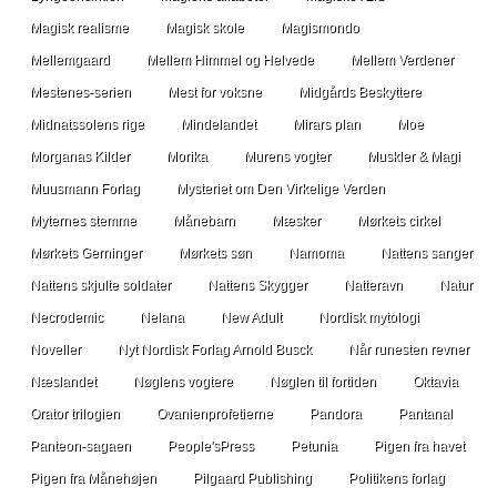
Magisk realisme
Magisk skole
Magismondo
Mellemgaard
Mellem Himmel og Helvede
Mellem Verdener
Mestenes-serien
Mest for voksne
Midgårds Beskyttere
Midnatssolens rige
Mindelandet
Mirars plan
Moe
Morganas Kilder
Morika
Murens vogter
Muskler & Magi
Muusmann Forlag
Mysteriet om Den Virkelige Verden
Myternes stemme
Månebarn
Mæsker
Mørkets cirkel
Mørkets Gerninger
Mørkets søn
Namoma
Nattens sanger
Nattens skjulte soldater
Nattens Skygger
Natteravn
Natur
Necrodemic
Nelana
New Adult
Nordisk mytologi
Noveller
Nyt Nordisk Forlag Arnold Busck
Når runesten revner
Næslandet
Nøglens vogtere
Nøglen til fortiden
Oktavia
Orator trilogien
Ovanienprofetierne
Pandora
Pantanal
Panteon-sagaen
People'sPress
Petunia
Pigen fra havet
Pigen fra Månehøjen
Pilgaard Publishing
Politikens forlag