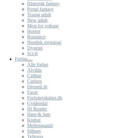
Historisk fantasy
Portal fantasy
Young adult
New adult
Mest for voksne
Horror
Romance
Nordisk mytologi
Dystopi
Sci-fi
Forlag
Alle forlag
Alvilda
Calibat
Carlsen
DreamLitt
Facet
Forfatterskabet.dk
Gyldendal
Hi Reader
Høst & Søn
Krabat
Mellemgaard
Silhuet
Tellerup