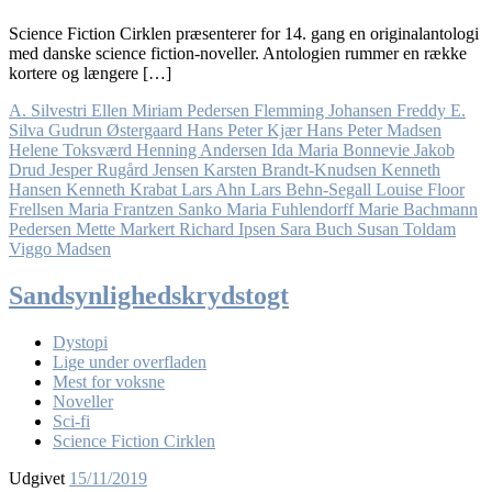
Science Fiction Cirklen præsenterer for 14. gang en originalantologi
med danske science fiction-noveller. Antologien rummer en række
kortere og længere […]
A. Silvestri
Ellen Miriam Pedersen
Flemming Johansen
Freddy E.
Silva
Gudrun Østergaard
Hans Peter Kjær
Hans Peter Madsen
Helene Toksværd
Henning Andersen
Ida Maria Bonnevie
Jakob
Drud
Jesper Rugård Jensen
Karsten Brandt-Knudsen
Kenneth
Hansen
Kenneth Krabat
Lars Ahn
Lars Behn-Segall
Louise Floor
Frellsen
Maria Frantzen Sanko
Maria Fuhlendorff
Marie Bachmann
Pedersen
Mette Markert
Richard Ipsen
Sara Buch
Susan Toldam
Viggo Madsen
Sandsynlighedskrydstogt
Dystopi
Lige under overfladen
Mest for voksne
Noveller
Sci-fi
Science Fiction Cirklen
Udgivet
15/11/2019