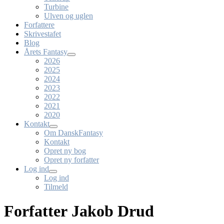
Turbine
Ulven og uglen
Forfattere
Skrivestafet
Blog
Årets Fantasy
2026
2025
2024
2023
2022
2021
2020
Kontakt
Om DanskFantasy
Kontakt
Opret ny bog
Opret ny forfatter
Log ind
Log ind
Tilmeld
Forfatter Jakob Drud