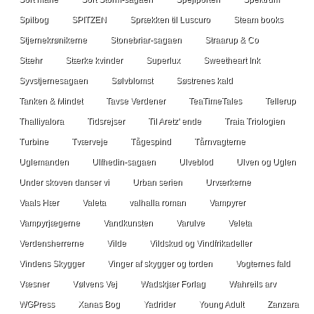
Spilbog
SPITZEN
Sprækken til Luscuro
Steam books
Stjernekrønikerne
Stonebriar-sagaen
Straarup & Co
Stæhr
Stærke kvinder
Superlux
Sweetheart Ink
Syvstjernesagaen
Sølvblomst
Søstrenes kald
Tanken & Mindet
Tavse Verdener
TeaTimeTales
Tellerup
Thalliyalora
Tidsrejser
Til Aretz' ende
Traia Triologien
Turbine
Tværveje
Tågespind
Tårnvagterne
Uglemanden
Ulfhedin-sagaen
Ulveblod
Ulven og Uglen
Under skoven danser vi
Urban serien
Urværkerne
Vaals Hær
Valeta
valhalla roman
Vampyrer
Vampyrjægerne
Vandkunsten
Varulve
Veleta
Verdensherrerne
Vilde
Vildskud og Vindfrikadeller
Vindens Skygger
Vinger af skygger og torden
Vogternes fald
Væsner
Vølvens Vej
Wadskjær Forlag
Wahreils arv
WGPress
Xanas Bog
Yadrider
Young Adult
Zanzara