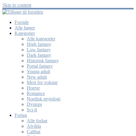
Skip to content
Forside
Alle bøger
Kategorier
Alle kategorier
High fantasy
Low fantasy
Dark fantasy
Historisk fantasy
Portal fantasy
Young adult
New adult
Mest for voksne
Horror
Romance
Nordisk mytologi
Dystopi
Sci-fi
Forlag
Alle forlag
Alvilda
Calibat