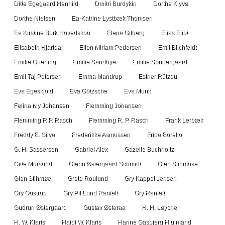
Ditte Egegaard Hennild
Dmitri Burdykin
Dorthe Klyvø
Dorthe Nielsen
Ea-Katrine Lystbæk Thomsen
Ea Kirstine Bork Hovedskou
Elena Gilberg
Elias Eliot
Elisabeth Hjartdal
Ellen Miriam Pedersen
Emil Blichfeldt
Emilie Querling
Emilie Sandbye
Emilie Søndergaard
Emil Taj Petersen
Emma Mandrup
Esther Rützou
Eva Egeskjold
Eva Götzsche
Eva Munk
Felina My Johansen
Flemming Johansen
Flemming R.P. Rasch
Flemming R. P. Rasch
Frank Lerbæk
Freddy E. Silva
Frederikke Asmussen
Frida Borello
G. H. Sassersen
Gabriel Alex
Gazelle Buchholtz
Gitte Morsund
Glenn Østergaard Schmidt
Glen Stihmose
Glen Stihmøe
Grete Roulund
Gry Kappel Jensen
Gry Oustrup
Gry Pil Lund Ranfelt
Gry Ranfelt
Gudrun Østergaard
Gustav Østeraa
H. H. Løyche
H. W. Klaris
Haidi W. Klaris
Hanne Gasbjerg Hjulmand