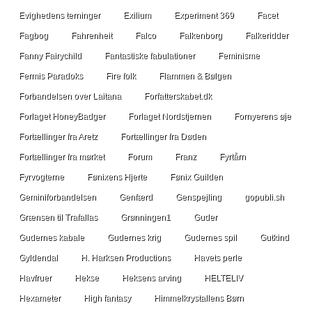
Evighedens terninger
Exilium
Experiment 369
Facet
Fagbog
Fahrenheit
Falco
Falkenborg
Falkeridder
Fanny Fairychild
Fantastiske fabulationer
Feminisme
Fermis Paradoks
Fire folk
Flammen & Bølgen
Forbandelsen over Laitana
Forfatterskabet.dk
Forlaget HoneyBadger
Forlaget Nordstjernen
Fornyerens øje
Fortællinger fra Aretz
Fortællinger fra Døden
Fortællinger fra mørket
Forum
Franz
Fyrtårn
Fyrvogterne
Fønixens Hjerte
Fønix Guilden
Geminiforbandelsen
Genfærd
Genspejling
gopubli.sh
Grænsen til Trafallas
Grønningen1
Guder
Gudernes kabale
Gudernes krig
Gudernes spil
Gutkind
Gyldendal
H. Harksen Productions
Havets perle
Havfruer
Hekse
Heksens arving
HELTELIV
Hexameter
High fantasy
Himmelkrystallens Børn