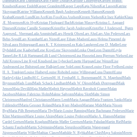
Dammark
Karin Dammark
Karin Pagter Duparc
Karoline Lindebjerg
Karsten Brandt-
Knudsen
Kasper Endelt
Kasper Grandetoft
Kasper Lapp
Katja Nilsen
Kat Lassen
Katrine
Skovgaard
Katrine Williams
Kenneth Bøgh Andersen
Kenneth Hansen
Kenneth
Krabat
Kenneth Lund
Kim Ace
Kim Foss
Kira Axelsen
Kirsten Nielsen
Kit Inez Køhler
Klaus
Æ. Mogensen
Kris Hye
Kristian Flodgaard Bach
Kristian Massey
Kristina L. Aagaard
Dinesen
Kristine Camille Sommer
Kristoffer Jacob Andersen
Kristoffer J Andersen
L. Bjørn
Aagesen
L. Sherman
Laila Ammitsbøl
Lars-Henrik Olsen
Lars Ahn
Lars Ahn Pedersen
Lars
Behn-Segall
Lars Kramhøft
Lars Nisted
Laug Eilsøe-Madsen
Laura Helena Pimentel da
Silva
Laura Holmegaard
Laura K. T. Kristensen
Lea Kala Landgren
Lene D. Møller
Lene
Dybdahl
Lene Kaaberbøl
Lene Krog
Lene Skovsende
Lenka Otap
Leon Dantoft
Leyla
Tamer
Libe R.
Lili Hartmann
Lilli Lund Christensen
Lina Hussein
Linea Bjerrum Nielsen
Line
Juhl Kronow
Line Kyed Knudsen
Line Lybecker
Linette Harpsøe
Line Wenzel
Lise
Andreasen
Lise Bidstrup
Lone Halkjær
Lone Sole
Lonni Krause
Louise Floor Frellsen
Louise
H. A. Trankjær
Louise Haiberg
Louise Roholte
Louise Willingsøe
Luna Dantoft
Luna
Harley
Lykke Lindbo
M.C. Gertsen
M. H. Fredsø
M. L. Bornemann
M. N. Magelund
Mads
Brynnum
Mads Lund
Mads Schack-Lindhardt
Mads W. Olesen
Mads Østergaard
Maik
Jensen
Maja Devilli
Maja Møller
Majbrit Høyrup
Majbrit Ravnholt Cramer
Malan
Jacobsen
Malene Fabricius Holm
Malene Sølvsten
Malou Slott
Malte Simon
Christensen
Manfred Christiansen
Maren Lemb
Maria Aagaard
Maria Frantzen Sanko
Maria
Fuhlendorff
Maria Gessner Roland
Maria Kjær-Madsen
Mariane Mide
Maria Nissen
Byg
Maria Pilh Bengtsen
Maria Thy
Marie-Louise Rønning
Marie Bachmann Pedersen
Marie
Klint Martinsen
Marie Louise Alsing
Marie Louise Pedersen
Marke A. Hansen
Martine
Cardel Gertsen
Martin Kraglund
Martin Møller Geertsen
Martin Paludan
Martin Riel
Martin
Schantz Faurholt
Martin Schjönning
Martin Sigurdsson
Martin Wangsgaard
Jürgensen
Martin Willer
Mathias Clasen
Mathilde N. Rybka
Matt Chiri
Maya Salonin
Merete