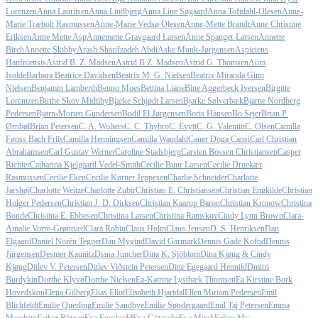
Lorenzen
Anna Lauritsen
Anna Lindbjerg
Anna Line Søgaard
Anna Toftdahl-Olesen
Anne-
Marie Træholt Rasmussen
Anne-Marie Vedsø Olesen
Anne-Mette Brandt
Anne Christine
Eriksen
Anne Mette Asp
Annemette Gravgaard Larsen
Anne Spanget-Larsen
Annette
Birch
Annette Skibby
Arash Sharifzadeh Abdi
Aske Munk-Jørgensen
Aspíciens
Haufniensis
Astrid B. Z. Madsen
Astrid B.Z. Madsen
Astrid G. Thomsen
Aura
Isolde
Barbara Beatrice Davidsen
Beatrix M. G. Nielsen
Beatrix Miranda Ginn
Nielsen
Benjamin Lamberth
Benno Moes
Bettina Liane
Bine Aggerbeck Iversen
Birgitte
Lorentzen
Birthe Skov Midtiby
Bjarke Schjødt Larsen
Bjarke Sølverbæk
Bjarne Nordberg
Pedersen
Bjørn-Morten Gundersen
Bodil El Jørgensen
Boris Hansen
Bo Sejer
Brian P.
Ørnbøl
Brian Petersen
C. A. Wolters
C. C. Thybro
C. Evytt
C. G. Valentin
C. Olsen
Camilla
Fønss Bach Friis
Camilla Henningsen
Camilla Wandahl
Caner Doga Cansi
Carl Christian
Abrahamsen
Carl Gustav Werner
Caroline Stadsbjerg
Carsten Bossen Christiansen
Casper
Richter
Catharina Kjelgaard Vedel-Smith
Cecilie Buur Larsen
Cecilie Druekær
Rasmussen
Cecilie Eken
Cecilie Kørner Jeppesen
Charlie Schneider
Charlotte
Jarshøj
Charlotte Weitze
Charlotte Zubir
Christian E. Christiansen
Christian Engkilde
Christian
Holger Pedersen
Christian J. D. Dirksen
Christian Kaarup Baron
Christian Kronow
Christina
Bonde
Christina E. Ebbesen
Christina Larsen
Christina Ramskov
Cindy Lynn Brown
Clara-
Amalie Vorre-Grøntved
Clara Robin
Claus Holm
Claus Jensen
D. S. Henriksen
Dan
Elgaard
Daniel Norén Tegner
Dan Mygind
David Garmark
Dennis Gade Kofod
Dennis
Jürgensen
Desmer Kaunitz
Diana Juncher
Dina K. Sjöblom
Dina Kjøng & Cindy
Kjøng
Ditlev V. Petersen
Ditlev Viðstein Petersen
Ditte Egegaard Hennild
Dmitri
Burdykin
Dorthe Klyvø
Dorthe Nielsen
Ea-Katrine Lystbæk Thomsen
Ea Kirstine Bork
Hovedskou
Elena Gilberg
Elias Eliot
Elisabeth Hjartdal
Ellen Miriam Pedersen
Emil
Blichfeldt
Emilie Querling
Emilie Sandbye
Emilie Søndergaard
Emil Taj Petersen
Emma