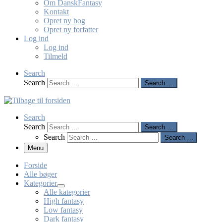
Om DanskFantasy
Kontakt
Opret ny bog
Opret ny forfatter
Log ind
Log ind
Tilmeld
Search
Search
Search …
Search
Search
Search …
Search
Search …
Menu
Forside
Alle bøger
Kategorier
Alle kategorier
High fantasy
Low fantasy
Dark fantasy