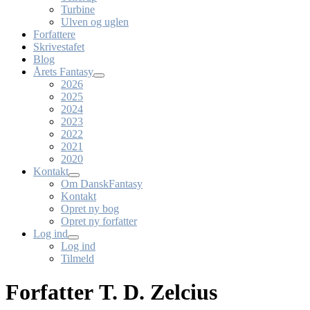
Turbine
Ulven og uglen
Forfattere
Skrivestafet
Blog
Årets Fantasy
2026
2025
2024
2023
2022
2021
2020
Kontakt
Om DanskFantasy
Kontakt
Opret ny bog
Opret ny forfatter
Log ind
Log ind
Tilmeld
Forfatter T. D. Zelcius