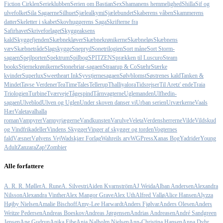
Fiction Cirklen
Serieklubben
Serien om Bastian
Sex
Shamanens hemmelighed
Shilla
Sif og
ulvefolket
Sila Sagaerne
Silhuet
Sjælealkymi
Sjælebundet
Skaberens våben
Skammerens
datter
Skeletter i skabet
Skovhuggerens Saga
Skrifterne fra
Safirhavet
Skriveforlaget
Skyggeaksens
kald
Skyggefjenden
Skæbnekløver
Skæbnekrønikerne
Skæbneløs
Skæbnens
væv
Skæbnetråde
Slagskygge
Snepryd
Sonetrilogien
Sort måne
Sort Storm-
sagaen
Spejlporten
Spektrum
Spilbog
SPITZEN
Sprækken til Luscuro
Steam
books
Stjernekrønikerne
Stonebriar-sagaen
Straarup & Co
Stæhr
Stærke
kvinder
Superlux
Sweetheart Ink
Syvstjernesagaen
Sølvblomst
Søstrenes kald
Tanken &
Mindet
Tavse Verdener
TeaTimeTales
Tellerup
Thalliyalora
Tidsrejser
Til Aretz' ende
Traia
Triologien
Turbine
Tværveje
Tågespind
Tårnvagterne
Uglemanden
Ulfhedin-
sagaen
Ulveblod
Ulven og Uglen
Under skoven danser vi
Urban serien
Urværkerne
Vaals
Hær
Valeta
valhalla
roman
Vampyrer
Vampyrjægerne
Vandkunsten
Varulve
Veleta
Verdensherrerne
Vilde
Vildskud
og Vindfrikadeller
Vindens Skygger
Vinger af skygger og torden
Vogternes
fald
Væsner
Vølvens Vej
Wadskjær Forlag
Wahreils arv
WGPress
Xanas Bog
Yadrider
Young
Adult
Zanzara
Zap!
Zombier
Alle forfattere
A. R. R. Møller
A. Rune
A. Silvestri
Aiden Kvarnström
AJ Weida
Alban Andersen
Alexandra
Nilsson
Alexandra Vinther
Alex Mangor Grave
Alex Uth
Alfred Vallø
Alice Hansen
Alyzza
Højby Nielsen
Amalie Bischoff
Amy-Lee Harwardt
Anders Fjølvar
Anders Olesen
Anders
Weitze Pedersen
Andreas Boeskov
Andreas Jørgensen
Andrias Andreasen
André Sandgreen
Jensen
Ane Gudrun
Anika Eibe
Anja Nalholm Nielsen
Ann-Christina Hansen
Anna Dyhr