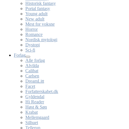
Historisk fantasy
Portal fantasy
Young adult
New adult
Mest for voksne
Horror
Romance
Nordisk mytologi
Dystopi
Sci-fi
Forlag
Alle forlag
Alvilda
Calibat
Carlsen
DreamLitt
Facet
Forfatterskabet.dk
Gyldendal
Hi Reader
Høst & Søn
Krabat
Mellemgaard
Silhuet
Tellerup