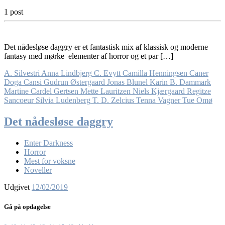
1 post
Det nådesløse daggry er et fantastisk mix af klassisk og moderne
fantasy med mørke elementer af horror og et par […]
A. Silvestri
Anna Lindbjerg
C. Evytt
Camilla Henningsen
Caner
Doga Cansi
Gudrun Østergaard
Jonas Blunel
Karin B. Dammark
Martine Cardel Gertsen
Mette Lauritzen
Niels Kjærgaard
Regitze
Sancoeur
Silvia Ludenberg
T. D. Zelcius
Tenna Vagner
Tue Omø
Det nådesløse daggry
Enter Darkness
Horror
Mest for voksne
Noveller
Udgivet
12/02/2019
Gå på opdagelse