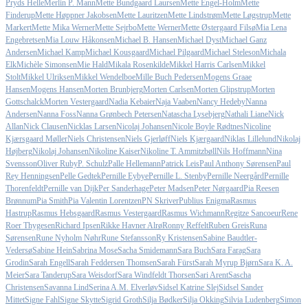
Pryds Helle
Merlin P. Mann
Mette Bundgaard Laursen
Mette Engel-Holm
Mette
Finderup
Mette Høppner Jakobsen
Mette Lauritzen
Mette Lindstrøm
Mette Løgstrup
Mette
Markert
Mette Mika Werner
Mette Sejrbo
Mette Werner
Mette Østergaard Filsø
Mia Lena
Engebretsen
Mia Louw Håkonsen
Michael B. Hansen
Michael Dyst
Michael Ganz
Andersen
Michael Kamp
Michael Kousgaard
Michael Pilgaard
Michael Steleson
Michala
Elk
Michèle Simonsen
Mie Hald
Mikala Rosenkilde
Mikkel Harris Carlsen
Mikkel
Stolt
Mikkel Ulriksen
Mikkel Wendelboe
Mille Buch Pedersen
Mogens Graae
Hansen
Mogens Hansen
Morten Brunbjerg
Morten Carlsen
Morten Glipstrup
Morten
Gottschalck
Morten Vestergaard
Nadia Kebaier
Naja Vaaben
Nancy Hedeby
Nanna
Andersen
Nanna Foss
Nanna Grønbech Petersen
Natascha Lysebjerg
Nathali Liane
Nick
Allan
Nick Clausen
Nicklas Larsen
Nicolaj Johansen
Nicole Boyle Rødtnes
Nicoline
Kjærsgaard Møller
Niels Christensen
Niels Gjerløff
Niels Kjærgaard
Niklas Lillelund
Nikolaj
Højberg
Nikolaj Johansen
Nikoline Kaiser
Nikoline T. Ammitzbøll
Nils Hoffmann
Nina
Svensson
Oliver Ruby
P. Schulz
Palle Hellemann
Patrick Leis
Paul Anthony Sørensen
Paul
Rey Henningsen
Pelle Gedtek
Pernille Eybye
Pernille L. Stenby
Pernille Neergård
Pernille
Thorenfeldt
Pernille van Dijk
Per Sanderhage
Peter Madsen
Peter Nørgaard
Pia Reesen
Brønnum
Pia Smith
Pia Valentin Lorentzen
PN Skriver
Publius Enigma
Rasmus
Hastrup
Rasmus Hebsgaard
Rasmus Vestergaard
Rasmus Wichmann
Regitze Sancoeur
Rene
Roer Thygesen
Richard Ipsen
Rikke Havner Alrø
Ronny Reffelt
Ruben Greis
Runa
Sørensen
Rune Nyholm Nøhr
Rune Stefansson
Ry Kristensen
Sabine Baudtler-
Vedersø
Sabine Hein
Sabrina Mose
Sacha Smidemann
Sara Buch
Sara Farag
Sara
Grodin
Sarah Engell
Sarah Feddersen Thomsen
Sarah Fürst
Sarah Myrup Bjørn
Sara K. A.
Meier
Sara Tanderup
Sara Weisdorf
Sara Windfeldt Thorsen
Sari Arent
Sascha
Christensen
Savanna Lind
Serina A.M. Elverløv
Sidsel Katrine Slej
Sidsel Sander
Mittet
Signe Fahl
Signe Skytte
Sigrid Groth
Silja Bødker
Silja Okking
Silvia Ludenberg
Simon