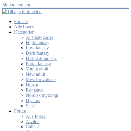
Skip to content
Forside
Alle bøger
Kategorier
Alle kategorier
High fantasy
Low fantasy
Dark fantasy
Historisk fantasy
Portal fantasy
Young adult
New adult
Mest for voksne
Horror
Romance
Nordisk mytologi
Dystopi
Sci-fi
Forlag
Alle forlag
Alvilda
Calibat