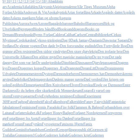
9+
10+
11+
12+
13+
14+
15+
18+
Abaddons
arv
Academia
Aiñafablen
Akrysmir
Algizjournalerne
Alle Tings Museum
Alpha
Forlag
Alvilda
Andersen & Vig
Apokalyptisk
Arias fortælling
Arkade
Asgårds datter
Asgårds
døtre
Askens magikere
Atlan og ulvene
Augusta
Publishing
Aurora
Awen
Azrone
Baggårdsbaroner
Bahnhof
Baronessen
Birk og
Ulvefolket
Bjergtaget
Blodets bånd
Bod
Booksanddragons
Books on
Demand
Brændpunkt
Byens Forlag
Caldera
Calibat
Carlsen
Centralbiblioteket
Cirkus
Mystique
Credokæden
Cykose-triologien
Dag 0
Dark fantasy
Dautanis
Dawnstar Sagaen
De
fredløse
De glemte vogtere
Den døde by
Den forsvundne gudinde
Den Fortryllede Bog
Den
grønne ø
Den resistente
Den sidste vindrytter
Den store djævlekrig
Den trofaste bror
Den
Universelle Alliance
Den ældste myte
Det magiske manuskript
De tre tyste
Det røde
daggry
Det som var før
De underjordiske
Dinoblast
Dinosaurer
Djævlepassagen
Dragens
kys
Drager
Dragernes konge
Dragernes Æra
Dragesten
DreamLitt
Drone
Dronningens
Udvalgte
Drømmemesteren
Dystopi
Dæmondræberen
Dæmonernes hav
Dæmonherskerens
arving
Dødefolket
Dødemagersken
Dødens mange navne
Død verden
Efter krigen om
solen
Egolibris
Elementjagten
Ellen Knivsbærer
Elvere
Elverskud
Engle og Dæmoner
Enter
Darkness
Er du helten eller skurken
Erik Menneskesøn
Esgaro
Et varsel om
storm
Eventyrsagaerne
Evig
Evighedens terninger
Exilium
Experiment
369
Facet
Fagbog
Fahrenheit
Falco
Falkenborg
Falkeridder
Fanny Fairychild
Fantastiske
fabulationer
Feminisme
Fermis Paradoks
Fire folk
Flammen & Bølgen
Forbandelsen over
Laitana
Forfatterskabet.dk
Forlaget HoneyBadger
Forlaget Nordstjernen
Fornyerens
øje
Fortællinger fra Aretz
Fortællinger fra Døden
Fortællinger fra
mørket
Forum
Franz
Fyrtårn
Fyrvogterne
Fønixens Hjerte
Fønix
Guilden
Geminiforbandelsen
Genfærd
Genspejling
gopubli.sh
Grænsen til
Trafallas
Grønningen1
Guder
Gudernes kabale
Gudernes krig
Gudernes