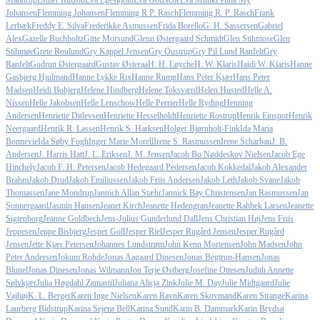
Mandrup
Esther Rützou
Eva Egeskjold
Eva Götzsche
Eva Munk
Felina My
Johansen
Flemming Johansen
Flemming R.P. Rasch
Flemming R. P. Rasch
Frank
Lerbæk
Freddy E. Silva
Frederikke Asmussen
Frida Borello
G. H. Sassersen
Gabriel
Alex
Gazelle Buchholtz
Gitte Morsund
Glenn Østergaard Schmidt
Glen Stihmose
Glen
Stihmøe
Grete Roulund
Gry Kappel Jensen
Gry Oustrup
Gry Pil Lund Ranfelt
Gry
Ranfelt
Gudrun Østergaard
Gustav Østeraa
H. H. Løyche
H. W. Klaris
Haidi W. Klaris
Hanne
Gasbjerg Hjulmand
Hanne Lykke Rix
Hanne Rump
Hans Peter Kjær
Hans Peter
Madsen
Heidi Bobjerg
Helene Hindberg
Helene Toksværd
Helen Husted
Helle A.
Nissen
Helle Jakobsen
Helle Lenschow
Helle Perrier
Helle Ryding
Henning
Andersen
Henriette Ditlevsen
Henriette Hesselholdt
Henriette Rostrup
Henrik Einspor
Henrik
Neergaard
Henrik R. Lassen
Henrik S. Harksen
Holger Bjørnholt-Fink
Ida Maria
Bonnevie
Ida Søby Fogh
Inger Marie Morell
Irene S. Rasmussen
Irene Scharbau
J. B.
Andersen
J. Harris Hatt
J. L. Eriksen
J. M. Jensen
Jacob Bo Nøddeskov Nielsen
Jacob Ege
Hinchely
Jacob F. H. Petersen
Jacob Hedegaard Pedersen
Jacob Kokkedal
Jakob Alexander
Brahm
Jakob Drud
Jakob Emiliussen
Jakob Friis Andersen
Jakob Leth
Jakob Svane
Jakob
Thomassen
Jane Mondrup
Jannich Allan Stæhr
Jannick Bay Christensen
Jan Rasmussen
Jan
Sonnergaard
Jasmin Hansen
Jeanet Kirch
Jeanette Hedengran
Jeanette Rahbek Larsen
Jeanette
Sigtenborg
Jeanne Goldbech
Jens-Julius Gunderlund Dall
Jens Christian Høj
Jens Friis
Jeppesen
Jeppe Bisbjerg
Jesper Goll
Jesper Riel
Jesper Rugård Jensen
Jesper Rugård
Jensen
Jette Kjær Petersen
Johannes Lundstrøm
John Kenn Mortensen
John Madsen
John
Peter Andersen
Jokum Rohde
Jonas Aagaard Dinesen
Jonas Begtrup-Hansen
Jonas
Blunel
Jonas Dinesen
Jonas Wilmann
Jon Terje Østberg
Josefine Ottesen
Judith Annette
Sølvkjær
Julia Høgdahl Zamastil
Juliana Alicja Zink
Julie M. Day
Julie Midtgaard
Julie
Vajhøj
K. L. Berger
Karen Inge Nielsen
Karen Ravn
Karen Skovmand
Karen Strange
Karina
Laurberg Bidstrup
Karina Sejerø Bell
Karina Sund
Karin B. Dammark
Karin Brydsø