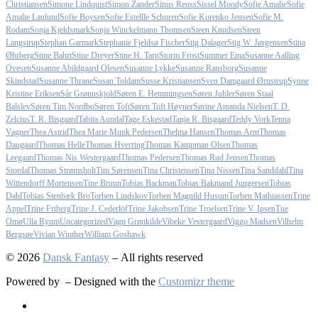
Christiansen
Simone Lindquist
Simon Zander
Sinus Reuss
Sissel Moody
Sofie Amalie
Sofie
Amalie Laulund
Sofie Boysen
Sofie Estellle Schuren
Sofie Korenko Jensen
Sofie M.
Rodam
Sonja Kjeldsmark
Sonja Winckelmann Thomsen
Steen Knudsen
Steen
Langstrup
Stephan Garmark
Stephanie Fjeldsø Fischer
Stig Dalager
Stig W. Jørgensen
Stina
Øhrberg
Stine Bahrt
Stine Dreyer
Stine H. Tarp
Storm Frost
Summer Ema
Susanne Aalling
Ovesen
Susanne Abildgaard Olesen
Susanne Lykke
Susanne Ransborg
Susanne
Skindstad
Susanne Thrane
Susan Toldam
Susse Kristiansen
Sven Damgaard Ørnstrup
Synne
Kristine Eriksen
Sår Grønnskjold
Søren E. Hemmingsen
Søren Juhler
Søren Staal
Balslev
Søren Tim Nordbo
Søren Toft
Søren Toft Høyner
Sørine Amanda Nielsen
T. D.
Zelcius
T. R. Bisgaard
Tabita Aundal
Tage Eskestad
Tanja R. Bisgaard
Teddy Vork
Tenna
Vagner
Thea Astrid
Thea Marie Munk Pedersen
Thelma Hansen
Thomas Arnt
Thomas
Daugaard
Thomas Helle
Thomas Hverring
Thomas Kampman Olsen
Thomas
Leegaard
Thomas Nis Westergaard
Thomas Pedersen
Thomas Rud Jensen
Thomas
Stordal
Thomas Strømsholt
Tim Sørensen
Tina Christensen
Tina Nissen
Tina Sanddahl
Tina
Wittendorff Mortensen
Tine Bruun
Tobias Backman
Tobias Bakmand Jungersen
Tobias
Dahl
Tobias Stenbæk Bro
Torben Lindskov
Torben Magnild Husum
Torben Mathiassen
Trine
Appel
Trine Friberg
Trine J. Cederlöf
Trine Jakobsen
Trine Troelsen
Trine V. Ipsen
Tue
Omø
Ulla Ryum
Uncategorized
Vagn Grønkilde
Vibeke Vestergaard
Viggo Madsen
Vilhelm
Bergsøe
Vivian Winther
William Goshawk
© 2026
Dansk Fantasy
– All rights reserved
Powered by
– Designed with the
Customizr theme