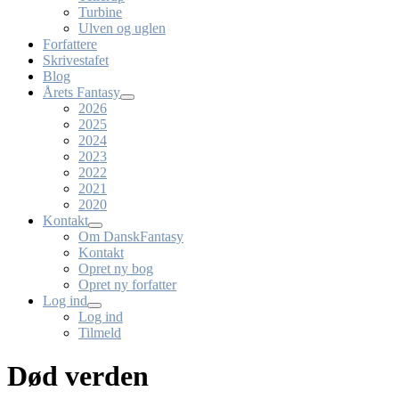
Turbine
Ulven og uglen
Forfattere
Skrivestafet
Blog
Årets Fantasy
2026
2025
2024
2023
2022
2021
2020
Kontakt
Om DanskFantasy
Kontakt
Opret ny bog
Opret ny forfatter
Log ind
Log ind
Tilmeld
Død verden