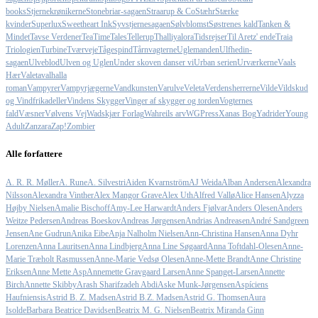
books
Stjernekrønikerne
Stonebriar-sagaen
Straarup & Co
Stæhr
Stærke
kvinder
Superlux
Sweetheart Ink
Syvstjernesagaen
Sølvblomst
Søstrenes kald
Tanken &
Mindet
Tavse Verdener
TeaTimeTales
Tellerup
Thalliyalora
Tidsrejser
Til Aretz' ende
Traia
Triologien
Turbine
Tværveje
Tågespind
Tårnvagterne
Uglemanden
Ulfhedin-
sagaen
Ulveblod
Ulven og Uglen
Under skoven danser vi
Urban serien
Urværkerne
Vaals
Hær
Valeta
valhalla
roman
Vampyrer
Vampyrjægerne
Vandkunsten
Varulve
Veleta
Verdensherrerne
Vilde
Vildskud
og Vindfrikadeller
Vindens Skygger
Vinger af skygger og torden
Vogternes
fald
Væsner
Vølvens Vej
Wadskjær Forlag
Wahreils arv
WGPress
Xanas Bog
Yadrider
Young
Adult
Zanzara
Zap!
Zombier
Alle forfattere
A. R. R. Møller
A. Rune
A. Silvestri
Aiden Kvarnström
AJ Weida
Alban Andersen
Alexandra
Nilsson
Alexandra Vinther
Alex Mangor Grave
Alex Uth
Alfred Vallø
Alice Hansen
Alyzza
Højby Nielsen
Amalie Bischoff
Amy-Lee Harwardt
Anders Fjølvar
Anders Olesen
Anders
Weitze Pedersen
Andreas Boeskov
Andreas Jørgensen
Andrias Andreasen
André Sandgreen
Jensen
Ane Gudrun
Anika Eibe
Anja Nalholm Nielsen
Ann-Christina Hansen
Anna Dyhr
Lorenzen
Anna Lauritsen
Anna Lindbjerg
Anna Line Søgaard
Anna Toftdahl-Olesen
Anne-
Marie Træholt Rasmussen
Anne-Marie Vedsø Olesen
Anne-Mette Brandt
Anne Christine
Eriksen
Anne Mette Asp
Annemette Gravgaard Larsen
Anne Spanget-Larsen
Annette
Birch
Annette Skibby
Arash Sharifzadeh Abdi
Aske Munk-Jørgensen
Aspíciens
Haufniensis
Astrid B. Z. Madsen
Astrid B.Z. Madsen
Astrid G. Thomsen
Aura
Isolde
Barbara Beatrice Davidsen
Beatrix M. G. Nielsen
Beatrix Miranda Ginn