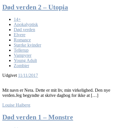
Død verden 2 – Utopia
14+
Apokalyptisk
Død verden
Elvere
Romance
Stærke kvinder
Tellerup
Vampyrer
Young Adult
Zombier
Udgivet
11/11/2017
Mit navn er Nera. Dette er mit liv, min virkelighed. Den nye
verden.Jeg begyndte at skrive dagbog for ikke at […]
Louise Haiberg
Død verden 1 – Monstre