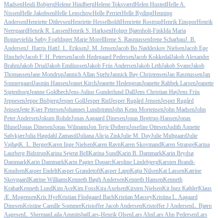
Madsen
Heidi Bobjerg
Helene Hindberg
Helene Toksværd
Helen Husted
Helle A.
Nissen
Helle Jakobsen
Helle Lenschow
Helle Perrier
Helle Ryding
Henning
Andersen
Henriette Ditlevsen
Henriette Hesselholdt
Henriette Rostrup
Henrik Einspor
Henrik
Neergaard
Henrik R. Lassen
Henrik S. Harksen
Holger Bjørnholt-Fink
Ida Maria
Bonnevie
Ida Søby Fogh
Inger Marie Morell
Irene S. Rasmussen
Irene Scharbau
J. B.
Andersen
J. Harris Hatt
J. L. Eriksen
J. M. Jensen
Jacob Bo Nøddeskov Nielsen
Jacob Ege
Hinchely
Jacob F. H. Petersen
Jacob Hedegaard Pedersen
Jacob Kokkedal
Jakob Alexander
Brahm
Jakob Drud
Jakob Emiliussen
Jakob Friis Andersen
Jakob Leth
Jakob Svane
Jakob
Thomassen
Jane Mondrup
Jannich Allan Stæhr
Jannick Bay Christensen
Jan Rasmussen
Jan
Sonnergaard
Jasmin Hansen
Jeanet Kirch
Jeanette Hedengran
Jeanette Rahbek Larsen
Jeanette
Sigtenborg
Jeanne Goldbech
Jens-Julius Gunderlund Dall
Jens Christian Høj
Jens Friis
Jeppesen
Jeppe Bisbjerg
Jesper Goll
Jesper Riel
Jesper Rugård Jensen
Jesper Rugård
Jensen
Jette Kjær Petersen
Johannes Lundstrøm
John Kenn Mortensen
John Madsen
John
Peter Andersen
Jokum Rohde
Jonas Aagaard Dinesen
Jonas Begtrup-Hansen
Jonas
Blunel
Jonas Dinesen
Jonas Wilmann
Jon Terje Østberg
Josefine Ottesen
Judith Annette
Sølvkjær
Julia Høgdahl Zamastil
Juliana Alicja Zink
Julie M. Day
Julie Midtgaard
Julie
Vajhøj
K. L. Berger
Karen Inge Nielsen
Karen Ravn
Karen Skovmand
Karen Strange
Karina
Laurberg Bidstrup
Karina Sejerø Bell
Karina Sund
Karin B. Dammark
Karin Brydsø
Dammark
Karin Dammark
Karin Pagter Duparc
Karoline Lindebjerg
Karsten Brandt-
Knudsen
Kasper Endelt
Kasper Grandetoft
Kasper Lapp
Katja Nilsen
Kat Lassen
Katrine
Skovgaard
Katrine Williams
Kenneth Bøgh Andersen
Kenneth Hansen
Kenneth
Krabat
Kenneth Lund
Kim Ace
Kim Foss
Kira Axelsen
Kirsten Nielsen
Kit Inez Køhler
Klaus
Æ. Mogensen
Kris Hye
Kristian Flodgaard Bach
Kristian Massey
Kristina L. Aagaard
Dinesen
Kristine Camille Sommer
Kristoffer Jacob Andersen
Kristoffer J Andersen
L. Bjørn
Aagesen
L. Sherman
Laila Ammitsbøl
Lars-Henrik Olsen
Lars Ahn
Lars Ahn Pedersen
Lars