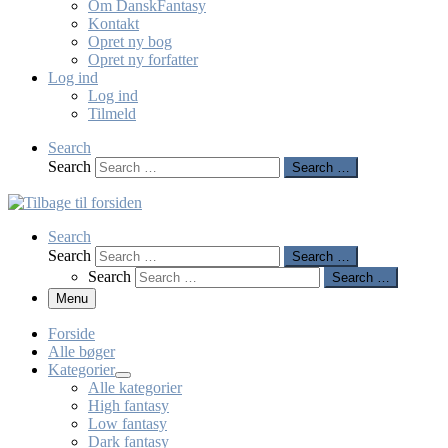
Om DanskFantasy
Kontakt
Opret ny bog
Opret ny forfatter
Log ind
Log ind
Tilmeld
Search
Search
Search …
Search
Search
Search …
Search
Search …
Menu
Forside
Alle bøger
Kategorier
Alle kategorier
High fantasy
Low fantasy
Dark fantasy