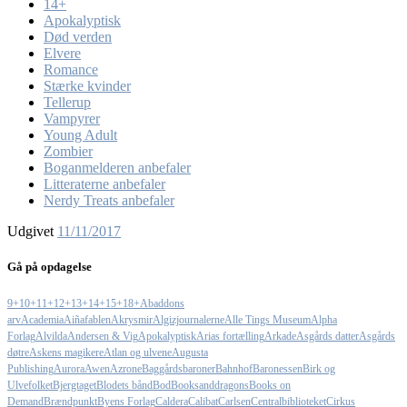
14+
Apokalyptisk
Død verden
Elvere
Romance
Stærke kvinder
Tellerup
Vampyrer
Young Adult
Zombier
Boganmelderen anbefaler
Litteraterne anbefaler
Nerdy Treats anbefaler
Udgivet
11/11/2017
Gå på opdagelse
9+
10+
11+
12+
13+
14+
15+
18+
Abaddons
arv
Academia
Aiñafablen
Akrysmir
Algizjournalerne
Alle Tings Museum
Alpha
Forlag
Alvilda
Andersen & Vig
Apokalyptisk
Arias fortælling
Arkade
Asgårds datter
Asgårds
døtre
Askens magikere
Atlan og ulvene
Augusta
Publishing
Aurora
Awen
Azrone
Baggårdsbaroner
Bahnhof
Baronessen
Birk og
Ulvefolket
Bjergtaget
Blodets bånd
Bod
Booksanddragons
Books on
Demand
Brændpunkt
Byens Forlag
Caldera
Calibat
Carlsen
Centralbiblioteket
Cirkus