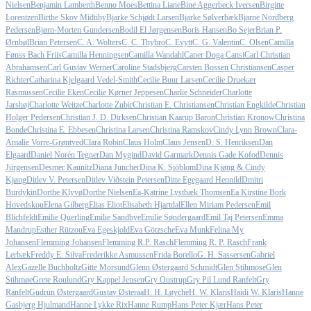
Nielsen
Benjamin Lamberth
Benno Moes
Bettina Liane
Bine Aggerbeck Iversen
Birgitte
Lorentzen
Birthe Skov Midtiby
Bjarke Schjødt Larsen
Bjarke Sølverbæk
Bjarne Nordberg
Pedersen
Bjørn-Morten Gundersen
Bodil El Jørgensen
Boris Hansen
Bo Sejer
Brian P.
Ørnbøl
Brian Petersen
C. A. Wolters
C. C. Thybro
C. Evytt
C. G. Valentin
C. Olsen
Camilla
Fønss Bach Friis
Camilla Henningsen
Camilla Wandahl
Caner Doga Cansi
Carl Christian
Abrahamsen
Carl Gustav Werner
Caroline Stadsbjerg
Carsten Bossen Christiansen
Casper
Richter
Catharina Kjelgaard Vedel-Smith
Cecilie Buur Larsen
Cecilie Druekær
Rasmussen
Cecilie Eken
Cecilie Kørner Jeppesen
Charlie Schneider
Charlotte
Jarshøj
Charlotte Weitze
Charlotte Zubir
Christian E. Christiansen
Christian Engkilde
Christian
Holger Pedersen
Christian J. D. Dirksen
Christian Kaarup Baron
Christian Kronow
Christina
Bonde
Christina E. Ebbesen
Christina Larsen
Christina Ramskov
Cindy Lynn Brown
Clara-
Amalie Vorre-Grøntved
Clara Robin
Claus Holm
Claus Jensen
D. S. Henriksen
Dan
Elgaard
Daniel Norén Tegner
Dan Mygind
David Garmark
Dennis Gade Kofod
Dennis
Jürgensen
Desmer Kaunitz
Diana Juncher
Dina K. Sjöblom
Dina Kjøng & Cindy
Kjøng
Ditlev V. Petersen
Ditlev Viðstein Petersen
Ditte Egegaard Hennild
Dmitri
Burdykin
Dorthe Klyvø
Dorthe Nielsen
Ea-Katrine Lystbæk Thomsen
Ea Kirstine Bork
Hovedskou
Elena Gilberg
Elias Eliot
Elisabeth Hjartdal
Ellen Miriam Pedersen
Emil
Blichfeldt
Emilie Querling
Emilie Sandbye
Emilie Søndergaard
Emil Taj Petersen
Emma
Mandrup
Esther Rützou
Eva Egeskjold
Eva Götzsche
Eva Munk
Felina My
Johansen
Flemming Johansen
Flemming R.P. Rasch
Flemming R. P. Rasch
Frank
Lerbæk
Freddy E. Silva
Frederikke Asmussen
Frida Borello
G. H. Sassersen
Gabriel
Alex
Gazelle Buchholtz
Gitte Morsund
Glenn Østergaard Schmidt
Glen Stihmose
Glen
Stihmøe
Grete Roulund
Gry Kappel Jensen
Gry Oustrup
Gry Pil Lund Ranfelt
Gry
Ranfelt
Gudrun Østergaard
Gustav Østeraa
H. H. Løyche
H. W. Klaris
Haidi W. Klaris
Hanne
Gasbjerg Hjulmand
Hanne Lykke Rix
Hanne Rump
Hans Peter Kjær
Hans Peter