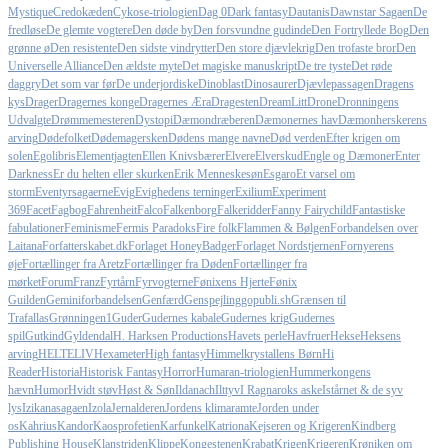
Mystique
Credokæden
Cykose-triologien
Dag 0
Dark fantasy
Dautanis
Dawnstar Sagaen
De
fredløse
De glemte vogtere
Den døde by
Den forsvundne gudinde
Den Fortryllede Bog
Den
grønne ø
Den resistente
Den sidste vindrytter
Den store djævlekrig
Den trofaste bror
Den
Universelle Alliance
Den ældste myte
Det magiske manuskript
De tre tyste
Det røde
daggry
Det som var før
De underjordiske
Dinoblast
Dinosaurer
Djævlepassagen
Dragens
kys
Drager
Dragernes konge
Dragernes Æra
Dragesten
DreamLitt
Drone
Dronningens
Udvalgte
Drømmemesteren
Dystopi
Dæmondræberen
Dæmonernes hav
Dæmonherskerens
arving
Dødefolket
Dødemagersken
Dødens mange navne
Død verden
Efter krigen om
solen
Egolibris
Elementjagten
Ellen Knivsbærer
Elvere
Elverskud
Engle og Dæmoner
Enter
Darkness
Er du helten eller skurken
Erik Menneskesøn
Esgaro
Et varsel om
storm
Eventyrsagaerne
Evig
Evighedens terninger
Exilium
Experiment
369
Facet
Fagbog
Fahrenheit
Falco
Falkenborg
Falkeridder
Fanny Fairychild
Fantastiske
fabulationer
Feminisme
Fermis Paradoks
Fire folk
Flammen & Bølgen
Forbandelsen over
Laitana
Forfatterskabet.dk
Forlaget HoneyBadger
Forlaget Nordstjernen
Fornyerens
øje
Fortællinger fra Aretz
Fortællinger fra Døden
Fortællinger fra
mørket
Forum
Franz
Fyrtårn
Fyrvogterne
Fønixens Hjerte
Fønix
Guilden
Geminiforbandelsen
Genfærd
Genspejling
gopubli.sh
Grænsen til
Trafallas
Grønningen1
Guder
Gudernes kabale
Gudernes krig
Gudernes
spil
Gutkind
Gyldendal
H. Harksen Productions
Havets perle
Havfruer
Hekse
Heksens
arving
HELTELIV
Hexameter
High fantasy
Himmelkrystallens Børn
Hi
Reader
Historia
Historisk Fantasy
Horror
Humaran-triologien
Hummerkongens
hævn
Humor
Hvidt støv
Høst & Søn
Ildanach
Ilttyv
I Ragnaroks aske
Istårnet & de syv
lys
Izikanasagaen
Izola
Jernalderen
Jordens klimaramte
Jorden under
os
Kahrius
Kandor
Kaosprofetien
Karfunkel
Katriona
Kejseren og Krigeren
Kindberg
Publishing House
Klanstriden
Klippe
Kongestenen
Krabat
Krigen
Krigeren
Krøniken om