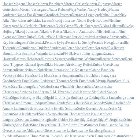
Hansen
Mogens Hansen
Morten Brunbjerg
Morten Carlsen
Morten Glipstrup
Morten
Gottschalck
Morten Vestergaard
Nadia Kebaier
Naja Vaaben
Nancy Hedeby
Nanna
Andersen
Nanna Foss
Nanna Grønbech Petersen
Natascha Lysebjerg
Nathali Liane
Nick
Allan
Nick Clausen
Nicklas Larsen
Nicolaj Johansen
Nicole Boyle Rødtnes
Nicoline
Kjærsgaard Møller
Niels Christensen
Niels Gjerløff
Niels Kjærgaard
Niklas Lillelund
Nikolaj
Højberg
Nikolaj Johansen
Nikoline Kaiser
Nikoline T. Ammitzbøll
Nils Hoffmann
Nina
Svensson
Oliver Ruby
P. Schulz
Palle Hellemann
Patrick Leis
Paul Anthony Sørensen
Paul
Rey Henningsen
Pelle Gedtek
Pernille Eybye
Pernille L. Stenby
Pernille Neergård
Pernille
Thorenfeldt
Pernille van Dijk
Per Sanderhage
Peter Madsen
Peter Nørgaard
Pia Reesen
Brønnum
Pia Smith
Pia Valentin Lorentzen
PN Skriver
Publius Enigma
Rasmus
Hastrup
Rasmus Hebsgaard
Rasmus Vestergaard
Rasmus Wichmann
Regitze Sancoeur
Rene
Roer Thygesen
Richard Ipsen
Rikke Havner Alrø
Ronny Reffelt
Ruben Greis
Runa
Sørensen
Rune Nyholm Nøhr
Rune Stefansson
Ry Kristensen
Sabine Baudtler-
Vedersø
Sabine Hein
Sabrina Mose
Sacha Smidemann
Sara Buch
Sara Farag
Sara
Grodin
Sarah Engell
Sarah Feddersen Thomsen
Sarah Fürst
Sarah Myrup Bjørn
Sara K. A.
Meier
Sara Tanderup
Sara Weisdorf
Sara Windfeldt Thorsen
Sari Arent
Sascha
Christensen
Savanna Lind
Serina A.M. Elverløv
Sidsel Katrine Slej
Sidsel Sander
Mittet
Signe Fahl
Signe Skytte
Sigrid Groth
Silja Bødker
Silja Okking
Silvia Ludenberg
Simon
Christiansen
Simone Lindquist
Simon Zander
Sinus Reuss
Sissel Moody
Sofie Amalie
Sofie
Amalie Laulund
Sofie Boysen
Sofie Estellle Schuren
Sofie Korenko Jensen
Sofie M.
Rodam
Sonja Kjeldsmark
Sonja Winckelmann Thomsen
Steen Knudsen
Steen
Langstrup
Stephan Garmark
Stephanie Fjeldsø Fischer
Stig Dalager
Stig W. Jørgensen
Stina
Øhrberg
Stine Bahrt
Stine Dreyer
Stine H. Tarp
Storm Frost
Summer Ema
Susanne Aalling
Ovesen
Susanne Abildgaard Olesen
Susanne Lykke
Susanne Ransborg
Susanne
Skindstad
Susanne Thrane
Susan Toldam
Susse Kristiansen
Sven Damgaard Ørnstrup
Synne