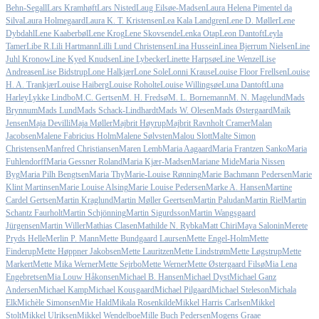
Behn-Segall
Lars Kramhøft
Lars Nisted
Laug Eilsøe-Madsen
Laura Helena Pimentel da
Silva
Laura Holmegaard
Laura K. T. Kristensen
Lea Kala Landgren
Lene D. Møller
Lene
Dybdahl
Lene Kaaberbøl
Lene Krog
Lene Skovsende
Lenka Otap
Leon Dantoft
Leyla
Tamer
Libe R.
Lili Hartmann
Lilli Lund Christensen
Lina Hussein
Linea Bjerrum Nielsen
Line
Juhl Kronow
Line Kyed Knudsen
Line Lybecker
Linette Harpsøe
Line Wenzel
Lise
Andreasen
Lise Bidstrup
Lone Halkjær
Lone Sole
Lonni Krause
Louise Floor Frellsen
Louise
H. A. Trankjær
Louise Haiberg
Louise Roholte
Louise Willingsøe
Luna Dantoft
Luna
Harley
Lykke Lindbo
M.C. Gertsen
M. H. Fredsø
M. L. Bornemann
M. N. Magelund
Mads
Brynnum
Mads Lund
Mads Schack-Lindhardt
Mads W. Olesen
Mads Østergaard
Maik
Jensen
Maja Devilli
Maja Møller
Majbrit Høyrup
Majbrit Ravnholt Cramer
Malan
Jacobsen
Malene Fabricius Holm
Malene Sølvsten
Malou Slott
Malte Simon
Christensen
Manfred Christiansen
Maren Lemb
Maria Aagaard
Maria Frantzen Sanko
Maria
Fuhlendorff
Maria Gessner Roland
Maria Kjær-Madsen
Mariane Mide
Maria Nissen
Byg
Maria Pilh Bengtsen
Maria Thy
Marie-Louise Rønning
Marie Bachmann Pedersen
Marie
Klint Martinsen
Marie Louise Alsing
Marie Louise Pedersen
Marke A. Hansen
Martine
Cardel Gertsen
Martin Kraglund
Martin Møller Geertsen
Martin Paludan
Martin Riel
Martin
Schantz Faurholt
Martin Schjönning
Martin Sigurdsson
Martin Wangsgaard
Jürgensen
Martin Willer
Mathias Clasen
Mathilde N. Rybka
Matt Chiri
Maya Salonin
Merete
Pryds Helle
Merlin P. Mann
Mette Bundgaard Laursen
Mette Engel-Holm
Mette
Finderup
Mette Høppner Jakobsen
Mette Lauritzen
Mette Lindstrøm
Mette Løgstrup
Mette
Markert
Mette Mika Werner
Mette Sejrbo
Mette Werner
Mette Østergaard Filsø
Mia Lena
Engebretsen
Mia Louw Håkonsen
Michael B. Hansen
Michael Dyst
Michael Ganz
Andersen
Michael Kamp
Michael Kousgaard
Michael Pilgaard
Michael Steleson
Michala
Elk
Michèle Simonsen
Mie Hald
Mikala Rosenkilde
Mikkel Harris Carlsen
Mikkel
Stolt
Mikkel Ulriksen
Mikkel Wendelboe
Mille Buch Pedersen
Mogens Graae