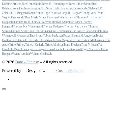
Kristine Eriksen
Sår Grønnskjold
Søren E. Hemmingsen
Søren Juhler
Søren Staal
Balslev
Søren Tim Nordbo
Søren Toft
Søren Toft Høyner
Sørine Amanda Nielsen
T. D.
Zelcius
T. R. Bisgaard
Tabita Aundal
Tage Eskestad
Tanja R. Bisgaard
Teddy Vork
Tenna
Vagner
Thea Astrid
Thea Marie Munk Pedersen
Thelma Hansen
Thomas Arnt
Thomas
Daugaard
Thomas Helle
Thomas Hverring
Thomas Kampman Olsen
Thomas
Leegaard
Thomas Nis Westergaard
Thomas Pedersen
Thomas Rud Jensen
Thomas
Stordal
Thomas Strømsholt
Tim Sørensen
Tina Christensen
Tina Nissen
Tina Sanddahl
Tina
Wittendorff Mortensen
Tine Bruun
Tobias Backman
Tobias Bakmand Jungersen
Tobias
Dahl
Tobias Stenbæk Bro
Torben Lindskov
Torben Magnild Husum
Torben Mathiassen
Trine
Appel
Trine Friberg
Trine J. Cederlöf
Trine Jakobsen
Trine Troelsen
Trine V. Ipsen
Tue
Omø
Ulla Ryum
Uncategorized
Vagn Grønkilde
Vibeke Vestergaard
Viggo Madsen
Vilhelm
Bergsøe
Vivian Winther
William Goshawk
© 2026
Dansk Fantasy
– All rights reserved
Powered by
– Designed with the
Customizr theme