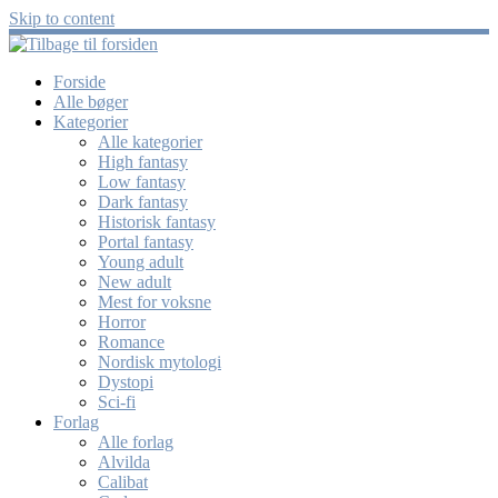
Skip to content
Forside
Alle bøger
Kategorier
Alle kategorier
High fantasy
Low fantasy
Dark fantasy
Historisk fantasy
Portal fantasy
Young adult
New adult
Mest for voksne
Horror
Romance
Nordisk mytologi
Dystopi
Sci-fi
Forlag
Alle forlag
Alvilda
Calibat