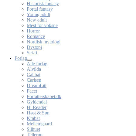
Historisk fantasy
Portal fantasy
Young adult
New adult
Mest for voksne
Horror
Romance
Nordisk mytologi
Dystopi
Sci-fi
Forlag
Alle forlag
Alvilda
Calibat
Carlsen
DreamLitt
Facet
Forfatterskabet.dk
Gyldendal
Hi Reader
Høst & Søn
Krabat
Mellemgaard
Silhuet
Tellerup