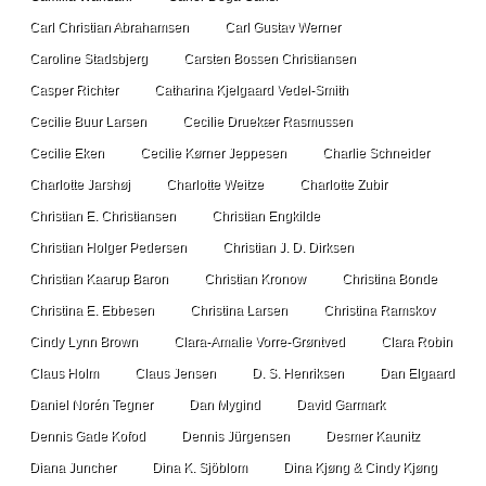
Carl Christian Abrahamsen
Carl Gustav Werner
Caroline Stadsbjerg
Carsten Bossen Christiansen
Casper Richter
Catharina Kjelgaard Vedel-Smith
Cecilie Buur Larsen
Cecilie Druekær Rasmussen
Cecilie Eken
Cecilie Kørner Jeppesen
Charlie Schneider
Charlotte Jarshøj
Charlotte Weitze
Charlotte Zubir
Christian E. Christiansen
Christian Engkilde
Christian Holger Pedersen
Christian J. D. Dirksen
Christian Kaarup Baron
Christian Kronow
Christina Bonde
Christina E. Ebbesen
Christina Larsen
Christina Ramskov
Cindy Lynn Brown
Clara-Amalie Vorre-Grøntved
Clara Robin
Claus Holm
Claus Jensen
D. S. Henriksen
Dan Elgaard
Daniel Norén Tegner
Dan Mygind
David Garmark
Dennis Gade Kofod
Dennis Jürgensen
Desmer Kaunitz
Diana Juncher
Dina K. Sjöblom
Dina Kjøng & Cindy Kjøng