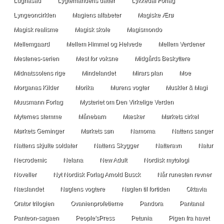
Lugnasad
Lygtemandens datter
Lykkedal Forlag
Lyngeoncirklen
Magiens alfabeter
Magiske Ærø
Magisk realisme
Magisk skole
Magismondo
Mellemgaard
Mellem Himmel og Helvede
Mellem Verdener
Mestenes-serien
Mest for voksne
Midgårds Beskyttere
Midnatssolens rige
Mindelandet
Mirars plan
Moe
Morganas Kilder
Morika
Murens vogter
Muskler & Magi
Muusmann Forlag
Mysteriet om Den Virkelige Verden
Myternes stemme
Månebarn
Mæsker
Mørkets cirkel
Mørkets Gerninger
Mørkets søn
Namoma
Nattens sanger
Nattens skjulte soldater
Nattens Skygger
Natteravn
Natur
Necrodemic
Nelana
New Adult
Nordisk mytologi
Noveller
Nyt Nordisk Forlag Arnold Busck
Når runesten revner
Næslandet
Nøglens vogtere
Nøglen til fortiden
Oktavia
Orator trilogien
Ovanienprofetierne
Pandora
Pantanal
Panteon-sagaen
People'sPress
Petunia
Pigen fra havet