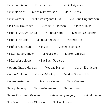
Mette Lauritzen
Mette Lindstrøm
Mette Løgstrup
Mette Markert
Mette Mika Werner
Mette Sejrbo
Mette Werner
Mette Østergaard Filsø
Mia Lena Engebretsen
Mia Louw Håkonsen
Michael B. Hansen
Michael Dyst
Michael Ganz Andersen
Michael Kamp
Michael Kousgaard
Michael Pilgaard
Michael Steleson
Michala Elk
Michèle Simonsen
Mie Hald
Mikala Rosenkilde
Mikkel Harris Carlsen
Mikkel Stolt
Mikkel Ulriksen
Mikkel Wendelboe
Mille Buch Pedersen
Mogens Graae Hansen
Mogens Hansen
Morten Brunbjerg
Morten Carlsen
Morten Glipstrup
Morten Gottschalck
Morten Vestergaard
Nadia Kebaier
Naja Vaaben
Nancy Hedeby
Nanna Andersen
Nanna Foss
Nanna Grønbech Petersen
Natascha Lysebjerg
Nathali Liane
Nick Allan
Nick Clausen
Nicklas Larsen