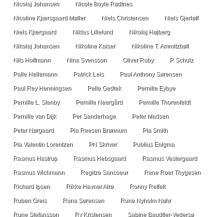
Nicolaj Johansen
Nicole Boyle Rødtnes
Nicoline Kjærsgaard Møller
Niels Christensen
Niels Gjerløff
Niels Kjærgaard
Niklas Lillelund
Nikolaj Højberg
Nikolaj Johansen
Nikoline Kaiser
Nikoline T. Ammitzbøll
Nils Hoffmann
Nina Svensson
Oliver Ruby
P. Schulz
Palle Hellemann
Patrick Leis
Paul Anthony Sørensen
Paul Rey Henningsen
Pelle Gedtek
Pernille Eybye
Pernille L. Stenby
Pernille Neergård
Pernille Thorenfeldt
Pernille van Dijk
Per Sanderhage
Peter Madsen
Peter Nørgaard
Pia Reesen Brønnum
Pia Smith
Pia Valentin Lorentzen
PN Skriver
Publius Enigma
Rasmus Hastrup
Rasmus Hebsgaard
Rasmus Vestergaard
Rasmus Wichmann
Regitze Sancoeur
Rene Roer Thygesen
Richard Ipsen
Rikke Havner Alrø
Ronny Reffelt
Ruben Greis
Runa Sørensen
Rune Nyholm Nøhr
Rune Stefansson
Ry Kristensen
Sabine Baudtler-Vedersø