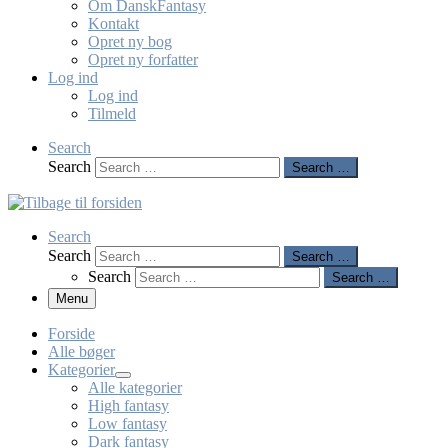
Om DanskFantasy
Kontakt
Opret ny bog
Opret ny forfatter
Log ind
Log ind
Tilmeld
Search
Search
Search …
Search
Search
Search …
Search
Search …
Menu
Forside
Alle bøger
Kategorier
Alle kategorier
High fantasy
Low fantasy
Dark fantasy