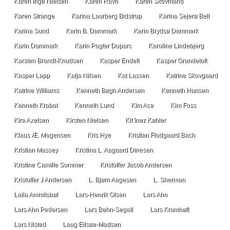
Karen Inge Nielsen
Karen Ravn
Karen Skovmand
Karen Strange
Karina Laurberg Bidstrup
Karina Sejerø Bell
Karina Sund
Karin B. Dammark
Karin Brydsø Dammark
Karin Dammark
Karin Pagter Duparc
Karoline Lindebjerg
Karsten Brandt-Knudsen
Kasper Endelt
Kasper Grandetoft
Kasper Lapp
Katja Nilsen
Kat Lassen
Katrine Skovgaard
Katrine Williams
Kenneth Bøgh Andersen
Kenneth Hansen
Kenneth Krabat
Kenneth Lund
Kim Ace
Kim Foss
Kira Axelsen
Kirsten Nielsen
Kit Inez Køhler
Klaus Æ. Mogensen
Kris Hye
Kristian Flodgaard Bach
Kristian Massey
Kristina L. Aagaard Dinesen
Kristine Camille Sommer
Kristoffer Jacob Andersen
Kristoffer J Andersen
L. Bjørn Aagesen
L. Sherman
Laila Ammitsbøl
Lars-Henrik Olsen
Lars Ahn
Lars Ahn Pedersen
Lars Behn-Segall
Lars Kramhøft
Lars Nisted
Laug Eilsøe-Madsen