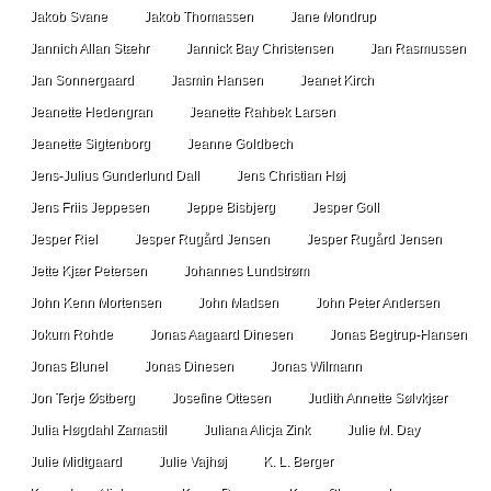
Jakob Svane
Jakob Thomassen
Jane Mondrup
Jannich Allan Stæhr
Jannick Bay Christensen
Jan Rasmussen
Jan Sonnergaard
Jasmin Hansen
Jeanet Kirch
Jeanette Hedengran
Jeanette Rahbek Larsen
Jeanette Sigtenborg
Jeanne Goldbech
Jens-Julius Gunderlund Dall
Jens Christian Høj
Jens Friis Jeppesen
Jeppe Bisbjerg
Jesper Goll
Jesper Riel
Jesper Rugård Jensen
Jesper Rugård Jensen
Jette Kjær Petersen
Johannes Lundstrøm
John Kenn Mortensen
John Madsen
John Peter Andersen
Jokum Rohde
Jonas Aagaard Dinesen
Jonas Begtrup-Hansen
Jonas Blunel
Jonas Dinesen
Jonas Wilmann
Jon Terje Østberg
Josefine Ottesen
Judith Annette Sølvkjær
Julia Høgdahl Zamastil
Juliana Alicja Zink
Julie M. Day
Julie Midtgaard
Julie Vajhøj
K. L. Berger