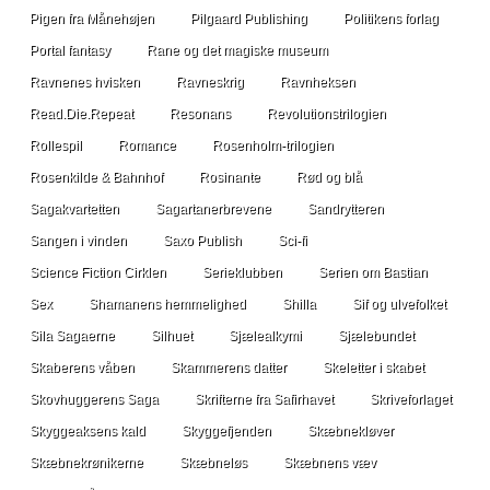
Pigen fra Månehøjen
Pilgaard Publishing
Politikens forlag
Portal fantasy
Rane og det magiske museum
Ravnenes hvisken
Ravneskrig
Ravnheksen
Read.Die.Repeat
Resonans
Revolutionstrilogien
Rollespil
Romance
Rosenholm-trilogien
Rosenkilde & Bahnhof
Rosinante
Rød og blå
Sagakvartetten
Sagartanerbrevene
Sandrytteren
Sangen i vinden
Saxo Publish
Sci-fi
Science Fiction Cirklen
Serieklubben
Serien om Bastian
Sex
Shamanens hemmelighed
Shilla
Sif og ulvefolket
Sila Sagaerne
Silhuet
Sjælealkymi
Sjælebundet
Skaberens våben
Skammerens datter
Skeletter i skabet
Skovhuggerens Saga
Skrifterne fra Safirhavet
Skriveforlaget
Skyggeaksens kald
Skyggefjenden
Skæbnekløver
Skæbnekrønikerne
Skæbneløs
Skæbnens væv