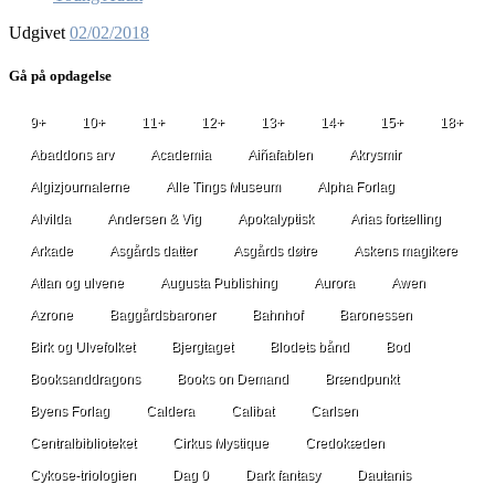
Udgivet
02/02/2018
Gå på opdagelse
9+
10+
11+
12+
13+
14+
15+
18+
Abaddons arv
Academia
Aiñafablen
Akrysmir
Algizjournalerne
Alle Tings Museum
Alpha Forlag
Alvilda
Andersen & Vig
Apokalyptisk
Arias fortælling
Arkade
Asgårds datter
Asgårds døtre
Askens magikere
Atlan og ulvene
Augusta Publishing
Aurora
Awen
Azrone
Baggårdsbaroner
Bahnhof
Baronessen
Birk og Ulvefolket
Bjergtaget
Blodets bånd
Bod
Booksanddragons
Books on Demand
Brændpunkt
Byens Forlag
Caldera
Calibat
Carlsen
Centralbiblioteket
Cirkus Mystique
Credokæden
Cykose-triologien
Dag 0
Dark fantasy
Dautanis