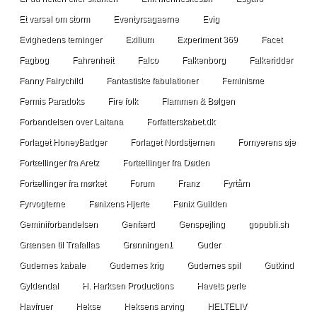
Et varsel om storm
Eventyrsagaerne
Evig
Evighedens terninger
Exilium
Experiment 369
Facet
Fagbog
Fahrenheit
Falco
Falkenborg
Falkeridder
Fanny Fairychild
Fantastiske fabulationer
Feminisme
Fermis Paradoks
Fire folk
Flammen & Bølgen
Forbandelsen over Laitana
Forfatterskabet.dk
Forlaget HoneyBadger
Forlaget Nordstjernen
Fornyerens øje
Fortællinger fra Aretz
Fortællinger fra Døden
Fortællinger fra mørket
Forum
Franz
Fyrtårn
Fyrvogterne
Fønixens Hjerte
Fønix Guilden
Geminiforbandelsen
Genfærd
Genspejling
gopubli.sh
Grænsen til Trafallas
Grønningen1
Guder
Gudernes kabale
Gudernes krig
Gudernes spil
Gutkind
Gyldendal
H. Harksen Productions
Havets perle
Havfruer
Hekse
Heksens arving
HELTELIV