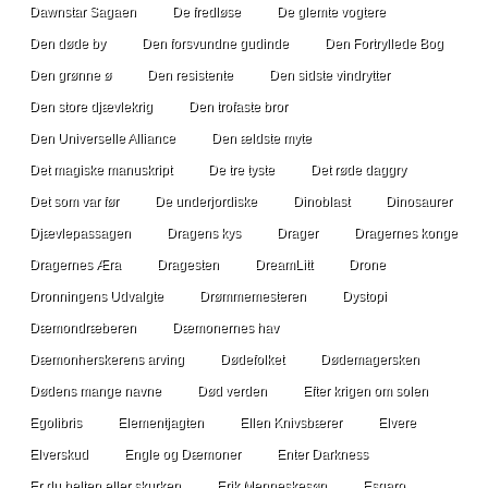
Dawnstar Sagaen
De fredløse
De glemte vogtere
Den døde by
Den forsvundne gudinde
Den Fortryllede Bog
Den grønne ø
Den resistente
Den sidste vindrytter
Den store djævlekrig
Den trofaste bror
Den Universelle Alliance
Den ældste myte
Det magiske manuskript
De tre tyste
Det røde daggry
Det som var før
De underjordiske
Dinoblast
Dinosaurer
Djævlepassagen
Dragens kys
Drager
Dragernes konge
Dragernes Æra
Dragesten
DreamLitt
Drone
Dronningens Udvalgte
Drømmemesteren
Dystopi
Dæmondræberen
Dæmonernes hav
Dæmonherskerens arving
Dødefolket
Dødemagersken
Dødens mange navne
Død verden
Efter krigen om solen
Egolibris
Elementjagten
Ellen Knivsbærer
Elvere
Elverskud
Engle og Dæmoner
Enter Darkness
Er du helten eller skurken
Erik Menneskesøn
Esgaro