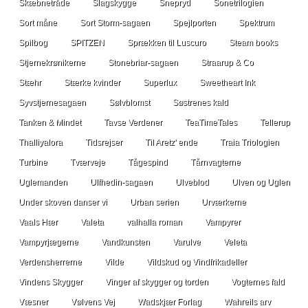
Skæbnetråde
Slagskygge
Snepryd
Sonetrilogien
Sort måne
Sort Storm-sagaen
Spejlporten
Spektrum
Spilbog
SPITZEN
Sprækken til Luscuro
Steam books
Stjernekrønikerne
Stonebriar-sagaen
Straarup & Co
Stæhr
Stærke kvinder
Superlux
Sweetheart Ink
Syvstjernesagaen
Sølvblomst
Søstrenes kald
Tanken & Mindet
Tavse Verdener
TeaTimeTales
Tellerup
Thalliyalora
Tidsrejser
Til Aretz' ende
Traia Triologien
Turbine
Tværveje
Tågespind
Tårnvagterne
Uglemanden
Ulfhedin-sagaen
Ulveblod
Ulven og Uglen
Under skoven danser vi
Urban serien
Urværkerne
Vaals Hær
Valeta
valhalla roman
Vampyrer
Vampyrjægerne
Vandkunsten
Varulve
Veleta
Verdensherrerne
Vilde
Vildskud og Vindfrikadeller
Vindens Skygger
Vinger af skygger og torden
Vogternes fald
Væsner
Vølvens Vej
Wadskjær Forlag
Wahreils arv