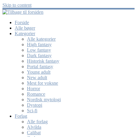
Skip to content
Forside
Alle bøger
Kategorier
Alle kategorier
High fantasy
Low fantasy
Dark fantasy
Historisk fantasy
Portal fantasy
Young adult
New adult
Mest for voksne
Horror
Romance
Nordisk mytologi
Dystopi
Sci-fi
Forlag
Alle forlag
Alvilda
Calibat