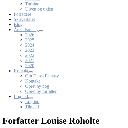
Turbine
Ulven og uglen
Forfattere
Skrivestafet
Blog
Årets Fantasy
2026
2025
2024
2023
2022
2021
2020
Kontakt
Om DanskFantasy
Kontakt
Opret ny bog
Opret ny forfatter
Log ind
Log ind
Tilmeld
Forfatter Louise Roholte