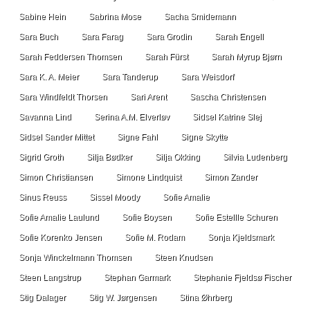
Sabine Hein
Sabrina Mose
Sacha Smidemann
Sara Buch
Sara Farag
Sara Grodin
Sarah Engell
Sarah Feddersen Thomsen
Sarah Fürst
Sarah Myrup Bjørn
Sara K. A. Meier
Sara Tanderup
Sara Weisdorf
Sara Windfeldt Thorsen
Sari Arent
Sascha Christensen
Savanna Lind
Serina A.M. Elverløv
Sidsel Katrine Slej
Sidsel Sander Mittet
Signe Fahl
Signe Skytte
Sigrid Groth
Silja Bødker
Silja Okking
Silvia Ludenberg
Simon Christiansen
Simone Lindquist
Simon Zander
Sinus Reuss
Sissel Moody
Sofie Amalie
Sofie Amalie Laulund
Sofie Boysen
Sofie Estellle Schuren
Sofie Korenko Jensen
Sofie M. Rodam
Sonja Kjeldsmark
Sonja Winckelmann Thomsen
Steen Knudsen
Steen Langstrup
Stephan Garmark
Stephanie Fjeldsø Fischer
Stig Dalager
Stig W. Jørgensen
Stina Øhrberg