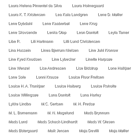
Laura Helena Pimentel da Silva
Laura Holmegaard
Laura K. T. Kristensen
Lea Kala Landgren
Lene D. Møller
Lene Dybdahl
Lene Kaaberbøl
Lene Krog
Lene Skovsende
Lenka Otap
Leon Dantoft
Leyla Tamer
Libe R.
Lili Hartmann
Lilli Lund Christensen
Lina Hussein
Linea Bjerrum Nielsen
Line Juhl Kronow
Line Kyed Knudsen
Line Lybecker
Linette Harpsøe
Line Wenzel
Lise Andreasen
Lise Bidstrup
Lone Halkjær
Lone Sole
Lonni Krause
Louise Floor Frellsen
Louise H. A. Trankjær
Louise Haiberg
Louise Roholte
Louise Willingsøe
Luna Dantoft
Luna Harley
Lykke Lindbo
M.C. Gertsen
M. H. Fredsø
M. L. Bornemann
M. N. Magelund
Mads Brynnum
Mads Lund
Mads Schack-Lindhardt
Mads W. Olesen
Mads Østergaard
Maik Jensen
Maja Devilli
Maja Møller