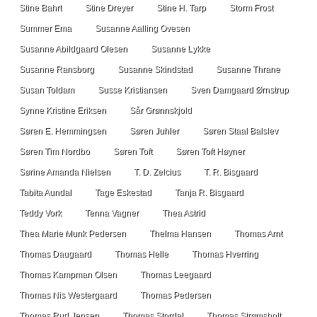
Stine Bahrt
Stine Dreyer
Stine H. Tarp
Storm Frost
Summer Ema
Susanne Aalling Ovesen
Susanne Abildgaard Olesen
Susanne Lykke
Susanne Ransborg
Susanne Skindstad
Susanne Thrane
Susan Toldam
Susse Kristiansen
Sven Damgaard Ørnstrup
Synne Kristine Eriksen
Sår Grønnskjold
Søren E. Hemmingsen
Søren Juhler
Søren Staal Balslev
Søren Tim Nordbo
Søren Toft
Søren Toft Høyner
Sørine Amanda Nielsen
T. D. Zelcius
T. R. Bisgaard
Tabita Aundal
Tage Eskestad
Tanja R. Bisgaard
Teddy Vork
Tenna Vagner
Thea Astrid
Thea Marie Munk Pedersen
Thelma Hansen
Thomas Arnt
Thomas Daugaard
Thomas Helle
Thomas Hverring
Thomas Kampman Olsen
Thomas Leegaard
Thomas Nis Westergaard
Thomas Pedersen
Thomas Rud Jensen
Thomas Stordal
Thomas Strømsholt