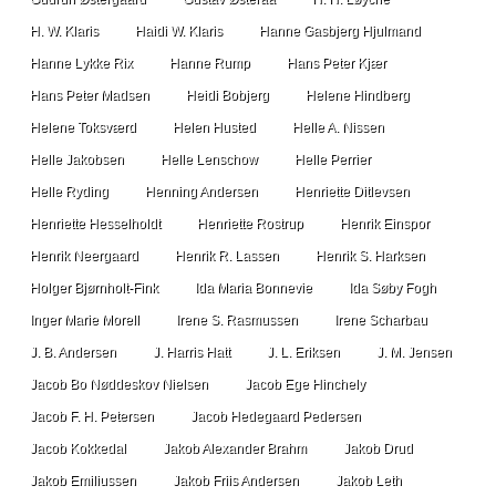
H. W. Klaris
Haidi W. Klaris
Hanne Gasbjerg Hjulmand
Hanne Lykke Rix
Hanne Rump
Hans Peter Kjær
Hans Peter Madsen
Heidi Bobjerg
Helene Hindberg
Helene Toksværd
Helen Husted
Helle A. Nissen
Helle Jakobsen
Helle Lenschow
Helle Perrier
Helle Ryding
Henning Andersen
Henriette Ditlevsen
Henriette Hesselholdt
Henriette Rostrup
Henrik Einspor
Henrik Neergaard
Henrik R. Lassen
Henrik S. Harksen
Holger Bjørnholt-Fink
Ida Maria Bonnevie
Ida Søby Fogh
Inger Marie Morell
Irene S. Rasmussen
Irene Scharbau
J. B. Andersen
J. Harris Hatt
J. L. Eriksen
J. M. Jensen
Jacob Bo Nøddeskov Nielsen
Jacob Ege Hinchely
Jacob F. H. Petersen
Jacob Hedegaard Pedersen
Jacob Kokkedal
Jakob Alexander Brahm
Jakob Drud
Jakob Emiliussen
Jakob Friis Andersen
Jakob Leth