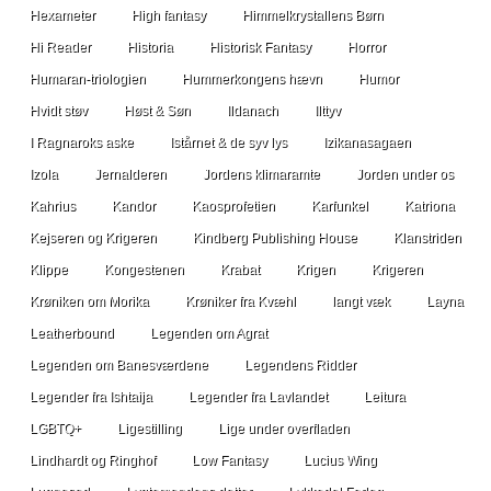
Hexameter
High fantasy
Himmelkrystallens Børn
Hi Reader
Historia
Historisk Fantasy
Horror
Humaran-triologien
Hummerkongens hævn
Humor
Hvidt støv
Høst & Søn
Ildanach
Ilttyv
I Ragnaroks aske
Istårnet & de syv lys
Izikanasagaen
Izola
Jernalderen
Jordens klimaramte
Jorden under os
Kahrius
Kandor
Kaosprofetien
Karfunkel
Katriona
Kejseren og Krigeren
Kindberg Publishing House
Klanstriden
Klippe
Kongestenen
Krabat
Krigen
Krigeren
Krøniken om Morika
Krøniker fra Kvæhl
langt væk
Layna
Leatherbound
Legenden om Agrat
Legenden om Banesværdene
Legendens Ridder
Legender fra Ishtaija
Legender fra Lavlandet
Leitura
LGBTQ+
Ligestilling
Lige under overfladen
Lindhardt og Ringhof
Low Fantasy
Lucius Wing