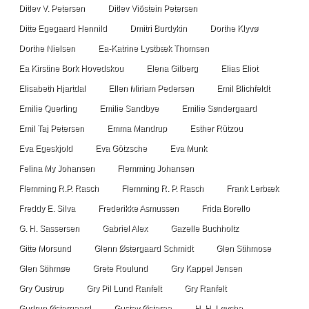
Ditlev V. Petersen
Ditlev Viðstein Petersen
Ditte Egegaard Hennild
Dmitri Burdykin
Dorthe Klyvø
Dorthe Nielsen
Ea-Katrine Lystbæk Thomsen
Ea Kirstine Bork Hovedskou
Elena Gilberg
Elias Eliot
Elisabeth Hjartdal
Ellen Miriam Pedersen
Emil Blichfeldt
Emilie Querling
Emilie Sandbye
Emilie Søndergaard
Emil Taj Petersen
Emma Mandrup
Esther Rützou
Eva Egeskjold
Eva Götzsche
Eva Munk
Felina My Johansen
Flemming Johansen
Flemming R.P. Rasch
Flemming R. P. Rasch
Frank Lerbæk
Freddy E. Silva
Frederikke Asmussen
Frida Borello
G. H. Sassersen
Gabriel Alex
Gazelle Buchholtz
Gitte Morsund
Glenn Østergaard Schmidt
Glen Stihmose
Glen Stihmøe
Grete Roulund
Gry Kappel Jensen
Gry Oustrup
Gry Pil Lund Ranfelt
Gry Ranfelt
Gudrun Østergaard
Gustav Østeraa
H. H. Løyche