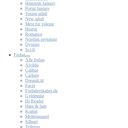
Historisk fantasy
Portal fantasy
Young adult
New adult
Mest for voksne
Horror
Romance
Nordisk mytologi
Dystopi
Sci-fi
Forlag
Alle forlag
Alvilda
Calibat
Carlsen
DreamLitt
Facet
Forfatterskabet.dk
Gyldendal
Hi Reader
Høst & Søn
Krabat
Mellemgaard
Silhuet
Tellerup