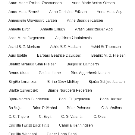
Anne-Marie Træholt Rasmussen
Anne-Marie Vedsø Olesen
Anne-Mette Brandt
Anne Christine Eriksen
Anne Mette Asp
Annemette Gravgaard Larsen
Anne Spanget-Larsen
Annette Birch
Annette Skibby
Arash Sharifzadeh Abdi
Aske Munk-Jørgensen
Aspíciens Haufniensis
Astrid B. Z. Madsen
Astrid B.Z. Madsen
Astrid G. Thomsen
Aura Isolde
Barbara Beatrice Davidsen
Beatrix M. G. Nielsen
Beatrix Miranda Ginn Nielsen
Benjamin Lamberth
Benno Moes
Bettina Liane
Bine Aggerbeck Iversen
Birgitte Lorentzen
Birthe Skov Midtiby
Bjarke Schjødt Larsen
Bjarke Sølverbæk
Bjarne Nordberg Pedersen
Bjørn-Morten Gundersen
Bodil El Jørgensen
Boris Hansen
Bo Sejer
Brian P. Ørnbøl
Brian Petersen
C. A. Wolters
C. C. Thybro
C. Evytt
C. G. Valentin
C. Olsen
Camilla Fønss Bach Friis
Camilla Henningsen
Camilla Wandahl
Caner Doga Cansi