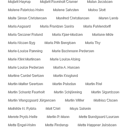
Majbrit Høyrup
Majbrit Ravnholt Cramer
Malan Jacobsen
Malene Fabricius Holm
Malene Sølvsten
Malou Slott
Malte Simon Christensen
Manfred Christiansen
Maren Lemb
Maria Aagaard
Maria Frantzen Sanko
Maria Fuhlendorff
Maria Gessner Roland
Maria Kjær-Madsen
Mariane Mide
Maria Nissen Byg
Maria Pilh Bengtsen
Maria Thy
Marie-Louise Rønning
Marie Bachmann Pedersen
Marie Klint Martinsen
Marie Louise Alsing
Marie Louise Pedersen
Marke A. Hansen
Martine Cardel Gertsen
Martin Kraglund
Martin Møller Geertsen
Martin Paludan
Martin Riel
Martin Schantz Faurholt
Martin Schjönning
Martin Sigurdsson
Martin Wangsgaard Jürgensen
Martin Willer
Mathias Clasen
Mathilde N. Rybka
Matt Chiri
Maya Salonin
Merete Pryds Helle
Merlin P. Mann
Mette Bundgaard Laursen
Mette Engel-Holm
Mette Finderup
Mette Høppner Jakobsen