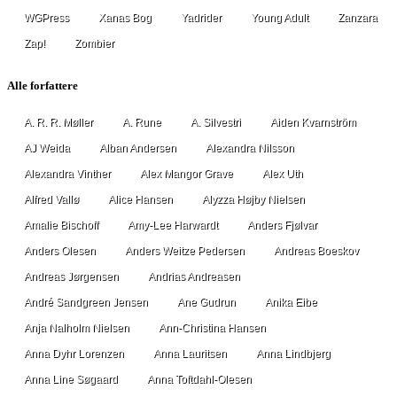
WGPress
Xanas Bog
Yadrider
Young Adult
Zanzara
Zap!
Zombier
Alle forfattere
A. R. R. Møller
A. Rune
A. Silvestri
Aiden Kvarnström
AJ Weida
Alban Andersen
Alexandra Nilsson
Alexandra Vinther
Alex Mangor Grave
Alex Uth
Alfred Vallø
Alice Hansen
Alyzza Højby Nielsen
Amalie Bischoff
Amy-Lee Harwardt
Anders Fjølvar
Anders Olesen
Anders Weitze Pedersen
Andreas Boeskov
Andreas Jørgensen
Andrias Andreasen
André Sandgreen Jensen
Ane Gudrun
Anika Eibe
Anja Nalholm Nielsen
Ann-Christina Hansen
Anna Dyhr Lorenzen
Anna Lauritsen
Anna Lindbjerg
Anna Line Søgaard
Anna Toftdahl-Olesen