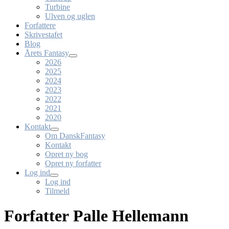
Turbine
Ulven og uglen
Forfattere
Skrivestafet
Blog
Årets Fantasy
2026
2025
2024
2023
2022
2021
2020
Kontakt
Om DanskFantasy
Kontakt
Opret ny bog
Opret ny forfatter
Log ind
Log ind
Tilmeld
Forfatter Palle Hellemann