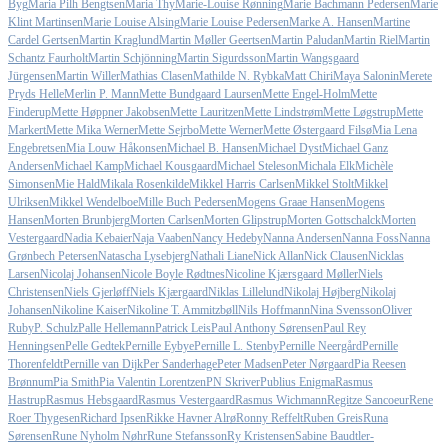
Byg
Maria Pilh Bengtsen
Maria Thy
Marie-Louise Rønning
Marie Bachmann Pedersen
Marie
Klint Martinsen
Marie Louise Alsing
Marie Louise Pedersen
Marke A. Hansen
Martine
Cardel Gertsen
Martin Kraglund
Martin Møller Geertsen
Martin Paludan
Martin Riel
Martin
Schantz Faurholt
Martin Schjönning
Martin Sigurdsson
Martin Wangsgaard
Jürgensen
Martin Willer
Mathias Clasen
Mathilde N. Rybka
Matt Chiri
Maya Salonin
Merete
Pryds Helle
Merlin P. Mann
Mette Bundgaard Laursen
Mette Engel-Holm
Mette
Finderup
Mette Høppner Jakobsen
Mette Lauritzen
Mette Lindstrøm
Mette Løgstrup
Mette
Markert
Mette Mika Werner
Mette Sejrbo
Mette Werner
Mette Østergaard Filsø
Mia Lena
Engebretsen
Mia Louw Håkonsen
Michael B. Hansen
Michael Dyst
Michael Ganz
Andersen
Michael Kamp
Michael Kousgaard
Michael Steleson
Michala Elk
Michèle
Simonsen
Mie Hald
Mikala Rosenkilde
Mikkel Harris Carlsen
Mikkel Stolt
Mikkel
Ulriksen
Mikkel Wendelboe
Mille Buch Pedersen
Mogens Graae Hansen
Mogens
Hansen
Morten Brunbjerg
Morten Carlsen
Morten Glipstrup
Morten Gottschalck
Morten
Vestergaard
Nadia Kebaier
Naja Vaaben
Nancy Hedeby
Nanna Andersen
Nanna Foss
Nanna
Grønbech Petersen
Natascha Lysebjerg
Nathali Liane
Nick Allan
Nick Clausen
Nicklas
Larsen
Nicolaj Johansen
Nicole Boyle Rødtnes
Nicoline Kjærsgaard Møller
Niels
Christensen
Niels Gjerløff
Niels Kjærgaard
Niklas Lillelund
Nikolaj Højberg
Nikolaj
Johansen
Nikoline Kaiser
Nikoline T. Ammitzbøll
Nils Hoffmann
Nina Svensson
Oliver
Ruby
P. Schulz
Palle Hellemann
Patrick Leis
Paul Anthony Sørensen
Paul Rey
Henningsen
Pelle Gedtek
Pernille Eybye
Pernille L. Stenby
Pernille Neergård
Pernille
Thorenfeldt
Pernille van Dijk
Per Sanderhage
Peter Madsen
Peter Nørgaard
Pia Reesen
Brønnum
Pia Smith
Pia Valentin Lorentzen
PN Skriver
Publius Enigma
Rasmus
Hastrup
Rasmus Hebsgaard
Rasmus Vestergaard
Rasmus Wichmann
Regitze Sancoeur
Rene
Roer Thygesen
Richard Ipsen
Rikke Havner Alrø
Ronny Reffelt
Ruben Greis
Runa
Sørensen
Rune Nyholm Nøhr
Rune Stefansson
Ry Kristensen
Sabine Baudtler-