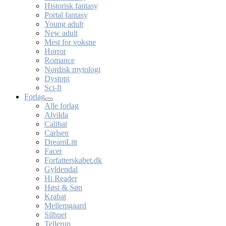
Historisk fantasy
Portal fantasy
Young adult
New adult
Mest for voksne
Horror
Romance
Nordisk mytologi
Dystopi
Sci-fi
Forlag
Alle forlag
Alvilda
Calibat
Carlsen
DreamLitt
Facet
Forfatterskabet.dk
Gyldendal
Hi Reader
Høst & Søn
Krabat
Mellemgaard
Silhuet
Tellerup