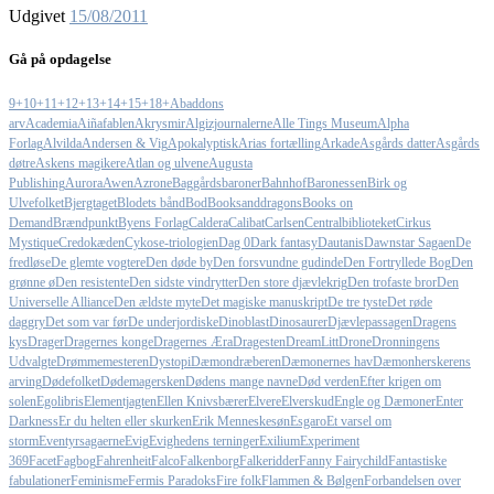
Udgivet
15/08/2011
Gå på opdagelse
9+
10+
11+
12+
13+
14+
15+
18+
Abaddons
arv
Academia
Aiñafablen
Akrysmir
Algizjournalerne
Alle Tings Museum
Alpha
Forlag
Alvilda
Andersen & Vig
Apokalyptisk
Arias fortælling
Arkade
Asgårds datter
Asgårds
døtre
Askens magikere
Atlan og ulvene
Augusta
Publishing
Aurora
Awen
Azrone
Baggårdsbaroner
Bahnhof
Baronessen
Birk og
Ulvefolket
Bjergtaget
Blodets bånd
Bod
Booksanddragons
Books on
Demand
Brændpunkt
Byens Forlag
Caldera
Calibat
Carlsen
Centralbiblioteket
Cirkus
Mystique
Credokæden
Cykose-triologien
Dag 0
Dark fantasy
Dautanis
Dawnstar Sagaen
De
fredløse
De glemte vogtere
Den døde by
Den forsvundne gudinde
Den Fortryllede Bog
Den
grønne ø
Den resistente
Den sidste vindrytter
Den store djævlekrig
Den trofaste bror
Den
Universelle Alliance
Den ældste myte
Det magiske manuskript
De tre tyste
Det røde
daggry
Det som var før
De underjordiske
Dinoblast
Dinosaurer
Djævlepassagen
Dragens
kys
Drager
Dragernes konge
Dragernes Æra
Dragesten
DreamLitt
Drone
Dronningens
Udvalgte
Drømmemesteren
Dystopi
Dæmondræberen
Dæmonernes hav
Dæmonherskerens
arving
Dødefolket
Dødemagersken
Dødens mange navne
Død verden
Efter krigen om
solen
Egolibris
Elementjagten
Ellen Knivsbærer
Elvere
Elverskud
Engle og Dæmoner
Enter
Darkness
Er du helten eller skurken
Erik Menneskesøn
Esgaro
Et varsel om
storm
Eventyrsagaerne
Evig
Evighedens terninger
Exilium
Experiment
369
Facet
Fagbog
Fahrenheit
Falco
Falkenborg
Falkeridder
Fanny Fairychild
Fantastiske
fabulationer
Feminisme
Fermis Paradoks
Fire folk
Flammen & Bølgen
Forbandelsen over