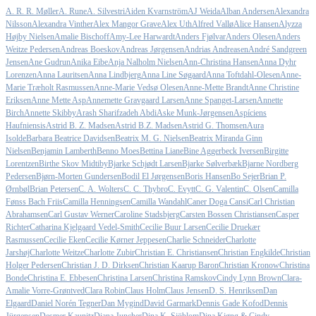
A. R. R. Møller
A. Rune
A. Silvestri
Aiden Kvarnström
AJ Weida
Alban Andersen
Alexandra
Nilsson
Alexandra Vinther
Alex Mangor Grave
Alex Uth
Alfred Vallø
Alice Hansen
Alyzza
Højby Nielsen
Amalie Bischoff
Amy-Lee Harwardt
Anders Fjølvar
Anders Olesen
Anders
Weitze Pedersen
Andreas Boeskov
Andreas Jørgensen
Andrias Andreasen
André Sandgreen
Jensen
Ane Gudrun
Anika Eibe
Anja Nalholm Nielsen
Ann-Christina Hansen
Anna Dyhr
Lorenzen
Anna Lauritsen
Anna Lindbjerg
Anna Line Søgaard
Anna Toftdahl-Olesen
Anne-
Marie Træholt Rasmussen
Anne-Marie Vedsø Olesen
Anne-Mette Brandt
Anne Christine
Eriksen
Anne Mette Asp
Annemette Gravgaard Larsen
Anne Spanget-Larsen
Annette
Birch
Annette Skibby
Arash Sharifzadeh Abdi
Aske Munk-Jørgensen
Aspíciens
Haufniensis
Astrid B. Z. Madsen
Astrid B.Z. Madsen
Astrid G. Thomsen
Aura
Isolde
Barbara Beatrice Davidsen
Beatrix M. G. Nielsen
Beatrix Miranda Ginn
Nielsen
Benjamin Lamberth
Benno Moes
Bettina Liane
Bine Aggerbeck Iversen
Birgitte
Lorentzen
Birthe Skov Midtiby
Bjarke Schjødt Larsen
Bjarke Sølverbæk
Bjarne Nordberg
Pedersen
Bjørn-Morten Gundersen
Bodil El Jørgensen
Boris Hansen
Bo Sejer
Brian P.
Ørnbøl
Brian Petersen
C. A. Wolters
C. C. Thybro
C. Evytt
C. G. Valentin
C. Olsen
Camilla
Fønss Bach Friis
Camilla Henningsen
Camilla Wandahl
Caner Doga Cansi
Carl Christian
Abrahamsen
Carl Gustav Werner
Caroline Stadsbjerg
Carsten Bossen Christiansen
Casper
Richter
Catharina Kjelgaard Vedel-Smith
Cecilie Buur Larsen
Cecilie Druekær
Rasmussen
Cecilie Eken
Cecilie Kørner Jeppesen
Charlie Schneider
Charlotte
Jarshøj
Charlotte Weitze
Charlotte Zubir
Christian E. Christiansen
Christian Engkilde
Christian
Holger Pedersen
Christian J. D. Dirksen
Christian Kaarup Baron
Christian Kronow
Christina
Bonde
Christina E. Ebbesen
Christina Larsen
Christina Ramskov
Cindy Lynn Brown
Clara-
Amalie Vorre-Grøntved
Clara Robin
Claus Holm
Claus Jensen
D. S. Henriksen
Dan
Elgaard
Daniel Norén Tegner
Dan Mygind
David Garmark
Dennis Gade Kofod
Dennis