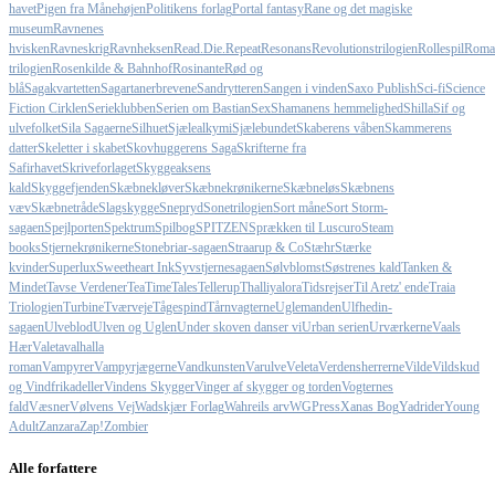
havet
Pigen fra Månehøjen
Politikens forlag
Portal fantasy
Rane og det magiske
museum
Ravnenes
hvisken
Ravneskrig
Ravnheksen
Read.Die.Repeat
Resonans
Revolutionstrilogien
Rollespil
Roma
trilogien
Rosenkilde & Bahnhof
Rosinante
Rød og
blå
Sagakvartetten
Sagartanerbrevene
Sandrytteren
Sangen i vinden
Saxo Publish
Sci-fi
Science
Fiction Cirklen
Serieklubben
Serien om Bastian
Sex
Shamanens hemmelighed
Shilla
Sif og
ulvefolket
Sila Sagaerne
Silhuet
Sjælealkymi
Sjælebundet
Skaberens våben
Skammerens
datter
Skeletter i skabet
Skovhuggerens Saga
Skrifterne fra
Safirhavet
Skriveforlaget
Skyggeaksens
kald
Skyggefjenden
Skæbnekløver
Skæbnekrønikerne
Skæbneløs
Skæbnens
væv
Skæbnetråde
Slagskygge
Snepryd
Sonetrilogien
Sort måne
Sort Storm-
sagaen
Spejlporten
Spektrum
Spilbog
SPITZEN
Sprækken til Luscuro
Steam
books
Stjernekrønikerne
Stonebriar-sagaen
Straarup & Co
Stæhr
Stærke
kvinder
Superlux
Sweetheart Ink
Syvstjernesagaen
Sølvblomst
Søstrenes kald
Tanken &
Mindet
Tavse Verdener
TeaTimeTales
Tellerup
Thalliyalora
Tidsrejser
Til Aretz' ende
Traia
Triologien
Turbine
Tværveje
Tågespind
Tårnvagterne
Uglemanden
Ulfhedin-
sagaen
Ulveblod
Ulven og Uglen
Under skoven danser vi
Urban serien
Urværkerne
Vaals
Hær
Valeta
valhalla
roman
Vampyrer
Vampyrjægerne
Vandkunsten
Varulve
Veleta
Verdensherrerne
Vilde
Vildskud
og Vindfrikadeller
Vindens Skygger
Vinger af skygger og torden
Vogternes
fald
Væsner
Vølvens Vej
Wadskjær Forlag
Wahreils arv
WGPress
Xanas Bog
Yadrider
Young
Adult
Zanzara
Zap!
Zombier
Alle forfattere