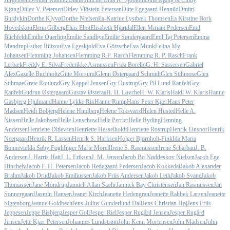
Jürgensen
Desmer Kaunitz
Diana Juncher
Dina K. Sjöblom
Dina Kjøng & Cindy
Kjøng
Ditlev V. Petersen
Ditlev Viðstein Petersen
Ditte Egegaard Hennild
Dmitri
Burdykin
Dorthe Klyvø
Dorthe Nielsen
Ea-Katrine Lystbæk Thomsen
Ea Kirstine Bork
Hovedskou
Elena Gilberg
Elias Eliot
Elisabeth Hjartdal
Ellen Miriam Pedersen
Emil
Blichfeldt
Emilie Querling
Emilie Sandbye
Emilie Søndergaard
Emil Taj Petersen
Emma
Mandrup
Esther Rützou
Eva Egeskjold
Eva Götzsche
Eva Munk
Felina My
Johansen
Flemming Johansen
Flemming R.P. Rasch
Flemming R. P. Rasch
Frank
Lerbæk
Freddy E. Silva
Frederikke Asmussen
Frida Borello
G. H. Sassersen
Gabriel
Alex
Gazelle Buchholtz
Gitte Morsund
Glenn Østergaard Schmidt
Glen Stihmose
Glen
Stihmøe
Grete Roulund
Gry Kappel Jensen
Gry Oustrup
Gry Pil Lund Ranfelt
Gry
Ranfelt
Gudrun Østergaard
Gustav Østeraa
H. H. Løyche
H. W. Klaris
Haidi W. Klaris
Hanne
Gasbjerg Hjulmand
Hanne Lykke Rix
Hanne Rump
Hans Peter Kjær
Hans Peter
Madsen
Heidi Bobjerg
Helene Hindberg
Helene Toksværd
Helen Husted
Helle A.
Nissen
Helle Jakobsen
Helle Lenschow
Helle Perrier
Helle Ryding
Henning
Andersen
Henriette Ditlevsen
Henriette Hesselholdt
Henriette Rostrup
Henrik Einspor
Henrik
Neergaard
Henrik R. Lassen
Henrik S. Harksen
Holger Bjørnholt-Fink
Ida Maria
Bonnevie
Ida Søby Fogh
Inger Marie Morell
Irene S. Rasmussen
Irene Scharbau
J. B.
Andersen
J. Harris Hatt
J. L. Eriksen
J. M. Jensen
Jacob Bo Nøddeskov Nielsen
Jacob Ege
Hinchely
Jacob F. H. Petersen
Jacob Hedegaard Pedersen
Jacob Kokkedal
Jakob Alexander
Brahm
Jakob Drud
Jakob Emiliussen
Jakob Friis Andersen
Jakob Leth
Jakob Svane
Jakob
Thomassen
Jane Mondrup
Jannich Allan Stæhr
Jannick Bay Christensen
Jan Rasmussen
Jan
Sonnergaard
Jasmin Hansen
Jeanet Kirch
Jeanette Hedengran
Jeanette Rahbek Larsen
Jeanette
Sigtenborg
Jeanne Goldbech
Jens-Julius Gunderlund Dall
Jens Christian Høj
Jens Friis
Jeppesen
Jeppe Bisbjerg
Jesper Goll
Jesper Riel
Jesper Rugård Jensen
Jesper Rugård
Jensen
Jette Kjær Petersen
Johannes Lundstrøm
John Kenn Mortensen
John Madsen
John