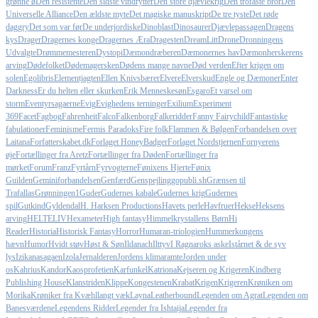
grønne ø
Den resistente
Den sidste vindrytter
Den store djævlekrig
Den trofaste bror
Den
Universelle Alliance
Den ældste myte
Det magiske manuskript
De tre tyste
Det røde
daggry
Det som var før
De underjordiske
Dinoblast
Dinosaurer
Djævlepassagen
Dragens
kys
Drager
Dragernes konge
Dragernes Æra
Dragesten
DreamLitt
Drone
Dronningens
Udvalgte
Drømmemesteren
Dystopi
Dæmondræberen
Dæmonernes hav
Dæmonherskerens
arving
Dødefolket
Dødemagersken
Dødens mange navne
Død verden
Efter krigen om
solen
Egolibris
Elementjagten
Ellen Knivsbærer
Elvere
Elverskud
Engle og Dæmoner
Enter
Darkness
Er du helten eller skurken
Erik Menneskesøn
Esgaro
Et varsel om
storm
Eventyrsagaerne
Evig
Evighedens terninger
Exilium
Experiment
369
Facet
Fagbog
Fahrenheit
Falco
Falkenborg
Falkeridder
Fanny Fairychild
Fantastiske
fabulationer
Feminisme
Fermis Paradoks
Fire folk
Flammen & Bølgen
Forbandelsen over
Laitana
Forfatterskabet.dk
Forlaget HoneyBadger
Forlaget Nordstjernen
Fornyerens
øje
Fortællinger fra Aretz
Fortællinger fra Døden
Fortællinger fra
mørket
Forum
Franz
Fyrtårn
Fyrvogterne
Fønixens Hjerte
Fønix
Guilden
Geminiforbandelsen
Genfærd
Genspejling
gopubli.sh
Grænsen til
Trafallas
Grønningen1
Guder
Gudernes kabale
Gudernes krig
Gudernes
spil
Gutkind
Gyldendal
H. Harksen Productions
Havets perle
Havfruer
Hekse
Heksens
arving
HELTELIV
Hexameter
High fantasy
Himmelkrystallens Børn
Hi
Reader
Historia
Historisk Fantasy
Horror
Humaran-triologien
Hummerkongens
hævn
Humor
Hvidt støv
Høst & Søn
Ildanach
Ilttyv
I Ragnaroks aske
Istårnet & de syv
lys
Izikanasagaen
Izola
Jernalderen
Jordens klimaramte
Jorden under
os
Kahrius
Kandor
Kaosprofetien
Karfunkel
Katriona
Kejseren og Krigeren
Kindberg
Publishing House
Klanstriden
Klippe
Kongestenen
Krabat
Krigen
Krigeren
Krøniken om
Morika
Krøniker fra Kvæhl
langt væk
Layna
Leatherbound
Legenden om Agrat
Legenden om
Banesværdene
Legendens Ridder
Legender fra Ishtaija
Legender fra