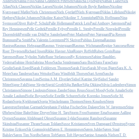
Andersen
Nanna Foss
Nanna Grønbech Petersen
Natascha Lysebjerg
Nathali Liane
Nick
Allan
Nick Clausen
Nicklas Larsen
Nicolaj Johansen
Nicole Boyle Rødtnes
Nicoline
Kjærsgaard Møller
Niels Christensen
Niels Gjerløff
Niels Kjærgaard
Niklas Lillelund
Nikolaj
Højberg
Nikolaj Johansen
Nikoline Kaiser
Nikoline T. Ammitzbøll
Nils Hoffmann
Nina
Svensson
Oliver Ruby
P. Schulz
Palle Hellemann
Patrick Leis
Paul Anthony Sørensen
Paul
Rey Henningsen
Pelle Gedtek
Pernille Eybye
Pernille L. Stenby
Pernille Neergård
Pernille
Thorenfeldt
Pernille van Dijk
Per Sanderhage
Peter Madsen
Peter Nørgaard
Pia Reesen
Brønnum
Pia Smith
Pia Valentin Lorentzen
PN Skriver
Publius Enigma
Rasmus
Hastrup
Rasmus Hebsgaard
Rasmus Vestergaard
Rasmus Wichmann
Regitze Sancoeur
Rene
Roer Thygesen
Richard Ipsen
Rikke Havner Alrø
Ronny Reffelt
Ruben Greis
Runa
Sørensen
Rune Nyholm Nøhr
Rune Stefansson
Ry Kristensen
Sabine Baudtler-
Vedersø
Sabine Hein
Sabrina Mose
Sacha Smidemann
Sara Buch
Sara Farag
Sara
Grodin
Sarah Engell
Sarah Feddersen Thomsen
Sarah Fürst
Sarah Myrup Bjørn
Sara K. A.
Meier
Sara Tanderup
Sara Weisdorf
Sara Windfeldt Thorsen
Sari Arent
Sascha
Christensen
Savanna Lind
Serina A.M. Elverløv
Sidsel Katrine Slej
Sidsel Sander
Mittet
Signe Fahl
Signe Skytte
Sigrid Groth
Silja Bødker
Silja Okking
Silvia Ludenberg
Simon
Christiansen
Simone Lindquist
Simon Zander
Sinus Reuss
Sissel Moody
Sofie Amalie
Sofie
Amalie Laulund
Sofie Boysen
Sofie Estellle Schuren
Sofie Korenko Jensen
Sofie M.
Rodam
Sonja Kjeldsmark
Sonja Winckelmann Thomsen
Steen Knudsen
Steen
Langstrup
Stephan Garmark
Stephanie Fjeldsø Fischer
Stig Dalager
Stig W. Jørgensen
Stina
Øhrberg
Stine Bahrt
Stine Dreyer
Stine H. Tarp
Storm Frost
Summer Ema
Susanne Aalling
Ovesen
Susanne Abildgaard Olesen
Susanne Lykke
Susanne Ransborg
Susanne
Skindstad
Susanne Thrane
Susan Toldam
Susse Kristiansen
Sven Damgaard Ørnstrup
Synne
Kristine Eriksen
Sår Grønnskjold
Søren E. Hemmingsen
Søren Juhler
Søren Staal
Balslev
Søren Tim Nordbo
Søren Toft
Søren Toft Høyner
Sørine Amanda Nielsen
T. D.