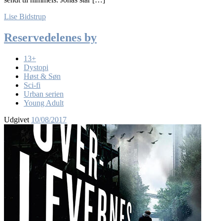
Lise Bidstrup
Reservedelenes by
13+
Dystopi
Høst & Søn
Sci-fi
Urban serien
Young Adult
Udgivet
10/08/2017