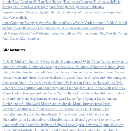
Mindet
Tavse Verdener
TeaTimeTales
Tellerup
Thalliyalora
Tidsrejser
Til Aretz' ende
Traia
Triologien
Turbine
Tværveje
Tågespind
Tårnvagterne
Uglemanden
Ulfhedin-
sagaen
Ulveblod
Ulven og Uglen
Under skoven danser vi
Urban serien
Urværkerne
Vaals
Hær
Valeta
valhalla
roman
Vampyrer
Vampyrjægerne
Vandkunsten
Varulve
Veleta
Verdensherrerne
Vilde
Vildskud
og Vindfrikadeller
Vindens Skygger
Vinger af skygger og torden
Vogternes
fald
Væsner
Vølvens Vej
Wadskjær Forlag
Wahreils arv
WGPress
Xanas Bog
Yadrider
Young
Adult
Zanzara
Zap!
Zombier
Alle forfattere
A. R. R. Møller
A. Rune
A. Silvestri
Aiden Kvarnström
AJ Weida
Alban Andersen
Alexandra
Nilsson
Alexandra Vinther
Alex Mangor Grave
Alex Uth
Alfred Vallø
Alice Hansen
Alyzza
Højby Nielsen
Amalie Bischoff
Amy-Lee Harwardt
Anders Fjølvar
Anders Olesen
Anders
Weitze Pedersen
Andreas Boeskov
Andreas Jørgensen
Andrias Andreasen
André Sandgreen
Jensen
Ane Gudrun
Anika Eibe
Anja Nalholm Nielsen
Ann-Christina Hansen
Anna Dyhr
Lorenzen
Anna Lauritsen
Anna Lindbjerg
Anna Line Søgaard
Anna Toftdahl-Olesen
Anne-
Marie Træholt Rasmussen
Anne-Marie Vedsø Olesen
Anne-Mette Brandt
Anne Christine
Eriksen
Anne Mette Asp
Annemette Gravgaard Larsen
Anne Spanget-Larsen
Annette
Birch
Annette Skibby
Arash Sharifzadeh Abdi
Aske Munk-Jørgensen
Aspíciens
Haufniensis
Astrid B. Z. Madsen
Astrid B.Z. Madsen
Astrid G. Thomsen
Aura
Isolde
Barbara Beatrice Davidsen
Beatrix M. G. Nielsen
Beatrix Miranda Ginn
Nielsen
Benjamin Lamberth
Benno Moes
Bettina Liane
Bine Aggerbeck Iversen
Birgitte
Lorentzen
Birthe Skov Midtiby
Bjarke Schjødt Larsen
Bjarke Sølverbæk
Bjarne Nordberg
Pedersen
Bjørn-Morten Gundersen
Bodil El Jørgensen
Boris Hansen
Bo Sejer
Brian P.