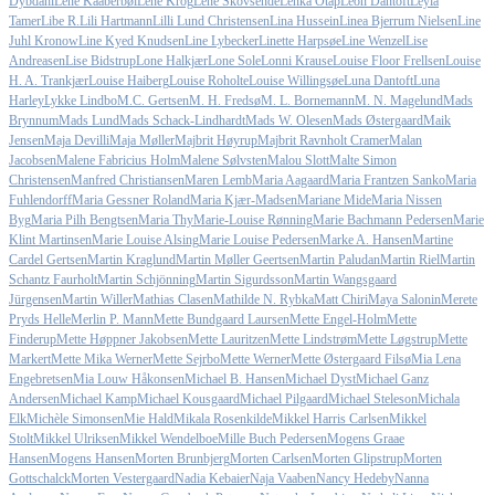
Dybdahl
Lene Kaaberbøl
Lene Krog
Lene Skovsende
Lenka Otap
Leon Dantoft
Leyla
Tamer
Libe R.
Lili Hartmann
Lilli Lund Christensen
Lina Hussein
Linea Bjerrum Nielsen
Line
Juhl Kronow
Line Kyed Knudsen
Line Lybecker
Linette Harpsøe
Line Wenzel
Lise
Andreasen
Lise Bidstrup
Lone Halkjær
Lone Sole
Lonni Krause
Louise Floor Frellsen
Louise
H. A. Trankjær
Louise Haiberg
Louise Roholte
Louise Willingsøe
Luna Dantoft
Luna
Harley
Lykke Lindbo
M.C. Gertsen
M. H. Fredsø
M. L. Bornemann
M. N. Magelund
Mads
Brynnum
Mads Lund
Mads Schack-Lindhardt
Mads W. Olesen
Mads Østergaard
Maik
Jensen
Maja Devilli
Maja Møller
Majbrit Høyrup
Majbrit Ravnholt Cramer
Malan
Jacobsen
Malene Fabricius Holm
Malene Sølvsten
Malou Slott
Malte Simon
Christensen
Manfred Christiansen
Maren Lemb
Maria Aagaard
Maria Frantzen Sanko
Maria
Fuhlendorff
Maria Gessner Roland
Maria Kjær-Madsen
Mariane Mide
Maria Nissen
Byg
Maria Pilh Bengtsen
Maria Thy
Marie-Louise Rønning
Marie Bachmann Pedersen
Marie
Klint Martinsen
Marie Louise Alsing
Marie Louise Pedersen
Marke A. Hansen
Martine
Cardel Gertsen
Martin Kraglund
Martin Møller Geertsen
Martin Paludan
Martin Riel
Martin
Schantz Faurholt
Martin Schjönning
Martin Sigurdsson
Martin Wangsgaard
Jürgensen
Martin Willer
Mathias Clasen
Mathilde N. Rybka
Matt Chiri
Maya Salonin
Merete
Pryds Helle
Merlin P. Mann
Mette Bundgaard Laursen
Mette Engel-Holm
Mette
Finderup
Mette Høppner Jakobsen
Mette Lauritzen
Mette Lindstrøm
Mette Løgstrup
Mette
Markert
Mette Mika Werner
Mette Sejrbo
Mette Werner
Mette Østergaard Filsø
Mia Lena
Engebretsen
Mia Louw Håkonsen
Michael B. Hansen
Michael Dyst
Michael Ganz
Andersen
Michael Kamp
Michael Kousgaard
Michael Pilgaard
Michael Steleson
Michala
Elk
Michèle Simonsen
Mie Hald
Mikala Rosenkilde
Mikkel Harris Carlsen
Mikkel
Stolt
Mikkel Ulriksen
Mikkel Wendelboe
Mille Buch Pedersen
Mogens Graae
Hansen
Mogens Hansen
Morten Brunbjerg
Morten Carlsen
Morten Glipstrup
Morten
Gottschalck
Morten Vestergaard
Nadia Kebaier
Naja Vaaben
Nancy Hedeby
Nanna