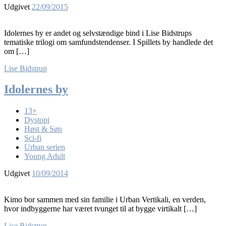
Udgivet
22/09/2015
Idolernes by er andet og selvstændige bind i Lise Bidstrups
tematiske trilogi om samfundstendenser. I Spillets by handlede det
om […]
Lise Bidstrup
Idolernes by
13+
Dystopi
Høst & Søn
Sci-fi
Urban serien
Young Adult
Udgivet
10/09/2014
Kimo bor sammen med sin familie i Urban Vertikali, en verden,
hvor indbyggerne har været tvunget til at bygge virtikalt […]
Lise Bidstrup