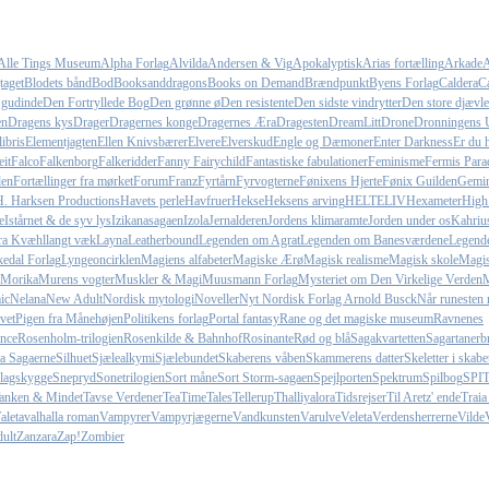
Alle Tings Museum
Alpha Forlag
Alvilda
Andersen & Vig
Apokalyptisk
Arias fortælling
Arkade
A
taget
Blodets bånd
Bod
Booksanddragons
Books on Demand
Brændpunkt
Byens Forlag
Caldera
Ca
 gudinde
Den Fortryllede Bog
Den grønne ø
Den resistente
Den sidste vindrytter
Den store djævle
en
Dragens kys
Drager
Dragernes konge
Dragernes Æra
Dragesten
DreamLitt
Drone
Dronningens 
ibris
Elementjagten
Ellen Knivsbærer
Elvere
Elverskud
Engle og Dæmoner
Enter Darkness
Er du h
it
Falco
Falkenborg
Falkeridder
Fanny Fairychild
Fantastiske fabulationer
Feminisme
Fermis Para
den
Fortællinger fra mørket
Forum
Franz
Fyrtårn
Fyrvogterne
Fønixens Hjerte
Fønix Guilden
Gemin
H. Harksen Productions
Havets perle
Havfruer
Hekse
Heksens arving
HELTELIV
Hexameter
High
e
Istårnet & de syv lys
Izikanasagaen
Izola
Jernalderen
Jordens klimaramte
Jorden under os
Kahriu
fra Kvæhl
langt væk
Layna
Leatherbound
Legenden om Agrat
Legenden om Banesværdene
Legend
edal Forlag
Lyngeoncirklen
Magiens alfabeter
Magiske Ærø
Magisk realisme
Magisk skole
Magi
Morika
Murens vogter
Muskler & Magi
Muusmann Forlag
Mysteriet om Den Virkelige Verden
M
ic
Nelana
New Adult
Nordisk mytologi
Noveller
Nyt Nordisk Forlag Arnold Busck
Når runesten 
vet
Pigen fra Månehøjen
Politikens forlag
Portal fantasy
Rane og det magiske museum
Ravnenes
nce
Rosenholm-trilogien
Rosenkilde & Bahnhof
Rosinante
Rød og blå
Sagakvartetten
Sagartanerb
la Sagaerne
Silhuet
Sjælealkymi
Sjælebundet
Skaberens våben
Skammerens datter
Skeletter i skabe
lagskygge
Snepryd
Sonetrilogien
Sort måne
Sort Storm-sagaen
Spejlporten
Spektrum
Spilbog
SPI
anken & Mindet
Tavse Verdener
TeaTimeTales
Tellerup
Thalliyalora
Tidsrejser
Til Aretz' ende
Traia
aleta
valhalla roman
Vampyrer
Vampyrjægerne
Vandkunsten
Varulve
Veleta
Verdensherrerne
Vilde
ult
Zanzara
Zap!
Zombier