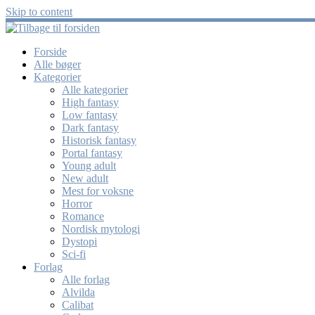
Skip to content
Forside
Alle bøger
Kategorier
Alle kategorier
High fantasy
Low fantasy
Dark fantasy
Historisk fantasy
Portal fantasy
Young adult
New adult
Mest for voksne
Horror
Romance
Nordisk mytologi
Dystopi
Sci-fi
Forlag
Alle forlag
Alvilda
Calibat