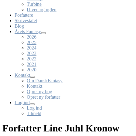
Turbine
Ulven og uglen
Forfattere
Skrivestafet
Blog
Årets Fantasy
2026
2025
2024
2023
2022
2021
2020
Kontakt
Om DanskFantasy
Kontakt
Opret ny bog
Opret ny forfatter
Log ind
Log ind
Tilmeld
Forfatter Line Juhl Kronow