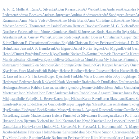
A. R. R. Møller
A. Rune
A. Silvestri
Aiden Kvarnström
AJ Weida
Alban Andersen
Alexandra N
Pedersen
Andreas Boeskov
Andreas Jørgensen
Andrias Andreasen
André Sandgreen Jensen
An
Rasmussen
Anne-Marie Vedsø Olesen
Anne-Mette Brandt
Anne Christine Eriksen
Anne Mette
Madsen
Astrid G. Thomsen
Aura Isolde
Barbara Beatrice Davidsen
Beatrix M. G. Nielsen
Beat
Nordberg Pedersen
Bjørn-Morten Gundersen
Bodil El Jørgensen
Boris Hansen
Bo Sejer
Brian 
Abrahamsen
Carl Gustav Werner
Caroline Stadsbjerg
Carsten Bossen Christiansen
Casper Rich
Zubir
Christian E. Christiansen
Christian Engkilde
Christian Holger Pedersen
Christian J. D. D
Holm
Claus Jensen
D. S. Henriksen
Dan Elgaard
Daniel Norén Tegner
Dan Mygind
David Gar
Hennild
Dmitri Burdykin
Dorthe Klyvø
Dorthe Nielsen
Ea-Katrine Lystbæk Thomsen
Ea Kirst
Mandrup
Esther Rützou
Eva Egeskjold
Eva Götzsche
Eva Munk
Felina My Johansen
Flemming
Østergaard Schmidt
Glen Stihmose
Glen Stihmøe
Grete Roulund
Gry Kappel Jensen
Gry Oustr
Kjær
Hans Peter Madsen
Heidi Bobjerg
Helene Hindberg
Helene Toksværd
Helen Husted
Helle
R. Lassen
Henrik S. Harksen
Holger Bjørnholt-Fink
Ida Maria Bonnevie
Ida Søby Fogh
Inger 
Hedegaard Pedersen
Jacob Kokkedal
Jakob Alexander Brahm
Jakob Drud
Jakob Emiliussen
Ja
Hedengran
Jeanette Rahbek Larsen
Jeanette Sigtenborg
Jeanne Goldbech
Jens-Julius Gunderlu
Mortensen
John Madsen
John Peter Andersen
Jokum Rohde
Jonas Aagaard Dinesen
Jonas Beg
Midtgaard
Julie Vajhøj
K. L. Berger
Karen Inge Nielsen
Karen Ravn
Karen Skovmand
Karen St
Knudsen
Kasper Endelt
Kasper Grandetoft
Kasper Lapp
Katja Nilsen
Kat Lassen
Katrine Skovg
Hye
Kristian Flodgaard Bach
Kristian Massey
Kristina L. Aagaard Dinesen
Kristine Camille 
Nisted
Laug Eilsøe-Madsen
Laura Helena Pimentel da Silva
Laura Holmegaard
Laura K. T. Kri
Hussein
Linea Bjerrum Nielsen
Line Juhl Kronow
Line Kyed Knudsen
Line Lybecker
Linette 
Dantoft
Luna Harley
Lykke Lindbo
M.C. Gertsen
M. H. Fredsø
M. L. Bornemann
M. N. Magel
Jacobsen
Malene Fabricius Holm
Malene Sølvsten
Malou Slott
Malte Simon Christensen
Manfr
Thy
Marie-Louise Rønning
Marie Bachmann Pedersen
Marie Klint Martinsen
Marie Louise Al