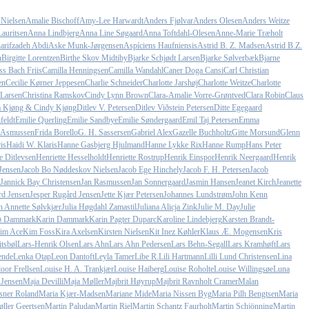
 Nielsen
Amalie Bischoff
Amy-Lee Harwardt
Anders Fjølvar
Anders Olesen
Anders Weitze
auritsen
Anna Lindbjerg
Anna Line Søgaard
Anna Toftdahl-Olesen
Anne-Marie Træholt
arifzadeh Abdi
Aske Munk-Jørgensen
Aspíciens Haufniensis
Astrid B. Z. Madsen
Astrid B.Z.
n
Birgitte Lorentzen
Birthe Skov Midtiby
Bjarke Schjødt Larsen
Bjarke Sølverbæk
Bjarne
ss Bach Friis
Camilla Henningsen
Camilla Wandahl
Caner Doga Cansi
Carl Christian
en
Cecilie Kørner Jeppesen
Charlie Schneider
Charlotte Jarshøj
Charlotte Weitze
Charlotte
 Larsen
Christina Ramskov
Cindy Lynn Brown
Clara-Amalie Vorre-Grøntved
Clara Robin
Claus
a Kjøng & Cindy Kjøng
Ditlev V. Petersen
Ditlev Viðstein Petersen
Ditte Egegaard
feldt
Emilie Querling
Emilie Sandbye
Emilie Søndergaard
Emil Taj Petersen
Emma
e Asmussen
Frida Borello
G. H. Sassersen
Gabriel Alex
Gazelle Buchholtz
Gitte Morsund
Glenn
is
Haidi W. Klaris
Hanne Gasbjerg Hjulmand
Hanne Lykke Rix
Hanne Rump
Hans Peter
e Ditlevsen
Henriette Hesselholdt
Henriette Rostrup
Henrik Einspor
Henrik Neergaard
Henrik
Jensen
Jacob Bo Nøddeskov Nielsen
Jacob Ege Hinchely
Jacob F. H. Petersen
Jacob
Jannick Bay Christensen
Jan Rasmussen
Jan Sonnergaard
Jasmin Hansen
Jeanet Kirch
Jeanette
rd Jensen
Jesper Rugård Jensen
Jette Kjær Petersen
Johannes Lundstrøm
John Kenn
h Annette Sølvkjær
Julia Høgdahl Zamastil
Juliana Alicja Zink
Julie M. Day
Julie
sø Dammark
Karin Dammark
Karin Pagter Duparc
Karoline Lindebjerg
Karsten Brandt-
im Ace
Kim Foss
Kira Axelsen
Kirsten Nielsen
Kit Inez Køhler
Klaus Æ. Mogensen
Kris
tsbøl
Lars-Henrik Olsen
Lars Ahn
Lars Ahn Pedersen
Lars Behn-Segall
Lars Kramhøft
Lars
ende
Lenka Otap
Leon Dantoft
Leyla Tamer
Libe R.
Lili Hartmann
Lilli Lund Christensen
Lina
oor Frellsen
Louise H. A. Trankjær
Louise Haiberg
Louise Roholte
Louise Willingsøe
Luna
 Jensen
Maja Devilli
Maja Møller
Majbrit Høyrup
Majbrit Ravnholt Cramer
Malan
sner Roland
Maria Kjær-Madsen
Mariane Mide
Maria Nissen Byg
Maria Pilh Bengtsen
Maria
ller Geertsen
Martin Paludan
Martin Riel
Martin Schantz Faurholt
Martin Schjönning
Martin