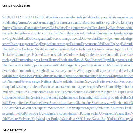
Gå på opdagelse
9+
10+
11+
12+
13+
14+
15+
18+
Abaddons arv
Academia
Aiñafablen
Akrysmir
Algizjournalerne
Publishing
Aurora
Awen
Azrone
Baggårdsbaroner
Bahnhof
Baronessen
Birk og Ulvefolket
Bjerg
fantasy
Dautanis
Dawnstar Sagaen
De fredløse
De glemte vogtere
Den døde by
Den forsvundne
tre tyste
Det røde daggry
Det som var før
De underjordiske
Dinoblast
Dinosaurer
Djævlepassag
arving
Dødefolket
Dødemagersken
Dødens mange navne
Død verden
Efter krigen om solen
Egol
storm
Eventyrsagaerne
Evig
Evighedens terninger
Exilium
Experiment 369
Facet
Fagbog
Fahrenhe
HoneyBadger
Forlaget Nordstjernen
Fornyerens øje
Fortællinger fra Aretz
Fortællinger fra Dø
Trafallas
Grønningen1
Guder
Gudernes kabale
Gudernes krig
Gudernes spil
Gutkind
Gyldendal
triologien
Hummerkongens hævn
Humor
Hvidt støv
Høst & Søn
Ildanach
Ilttyv
I Ragnaroks ask
House
Klanstriden
Klippe
Kongestenen
Krabat
Krigen
Krigeren
Krøniken om Morika
Krøniker 
overfladen
Lindhardt og Ringhof
Low Fantasy
Lucius Wing
Lugnasad
Lygtemandens datter
Lykk
voksne
Midgårds Beskyttere
Midnatssolens rige
Mindelandet
Mirars plan
Moe
Morganas Kilder
søn
Namoma
Nattens sanger
Nattens skjulte soldater
Nattens Skygger
Natteravn
Natur
Necrodem
trilogien
Ovanienprofetierne
Pandora
Pantanal
Panteon-sagaen
People'sPress
Petunia
Pigen fra ha
hvisken
Ravneskrig
Ravnheksen
Read.Die.Repeat
Resonans
Revolutionstrilogien
Rollespil
Roma
Cirklen
Serieklubben
Serien om Bastian
Sex
Shamanens hemmelighed
Shilla
Sif og ulvefolket
Si
kald
Skyggefjenden
Skæbnekløver
Skæbnekrønikerne
Skæbneløs
Skæbnens væv
Skæbnetråde
S
Co
Stæhr
Stærke kvinder
Superlux
Sweetheart Ink
Syvstjernesagaen
Sølvblomst
Søstrenes kald
T
sagaen
Ulveblod
Ulven og Uglen
Under skoven danser vi
Urban serien
Urværkerne
Vaals Hær
V
fald
Væsner
Vølvens Vej
Wadskjær Forlag
Wahreils arv
WGPress
Xanas Bog
Yadrider
Young Ad
Alle forfattere