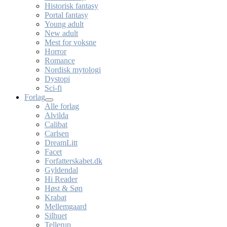
Historisk fantasy
Portal fantasy
Young adult
New adult
Mest for voksne
Horror
Romance
Nordisk mytologi
Dystopi
Sci-fi
Forlag
Alle forlag
Alvilda
Calibat
Carlsen
DreamLitt
Facet
Forfatterskabet.dk
Gyldendal
Hi Reader
Høst & Søn
Krabat
Mellemgaard
Silhuet
Tellerup