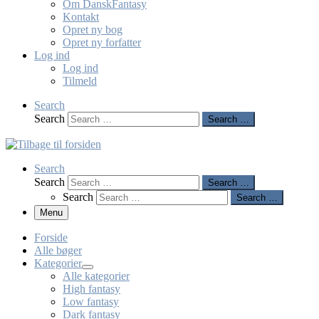
Om DanskFantasy
Kontakt
Opret ny bog
Opret ny forfatter
Log ind
Log ind
Tilmeld
Search
Search
Search …
Search
Search
Search …
Search
Search …
Menu
Forside
Alle bøger
Kategorier
Alle kategorier
High fantasy
Low fantasy
Dark fantasy