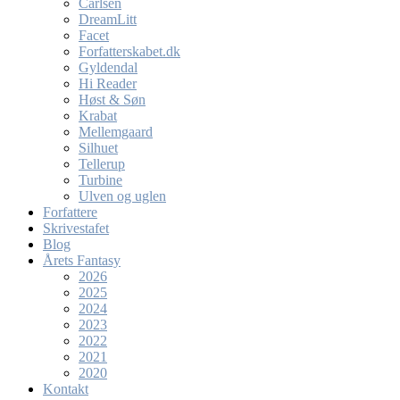
Carlsen
DreamLitt
Facet
Forfatterskabet.dk
Gyldendal
Hi Reader
Høst & Søn
Krabat
Mellemgaard
Silhuet
Tellerup
Turbine
Ulven og uglen
Forfattere
Skrivestafet
Blog
Årets Fantasy
2026
2025
2024
2023
2022
2021
2020
Kontakt