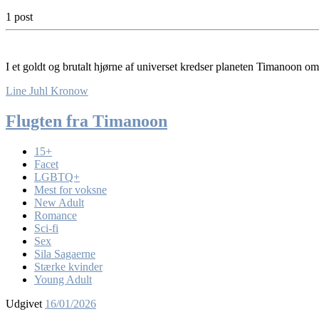
1 post
I et goldt og brutalt hjørne af universet kredser planeten Timanoon om
Line Juhl Kronow
Flugten fra Timanoon
15+
Facet
LGBTQ+
Mest for voksne
New Adult
Romance
Sci-fi
Sex
Sila Sagaerne
Stærke kvinder
Young Adult
Udgivet
16/01/2026