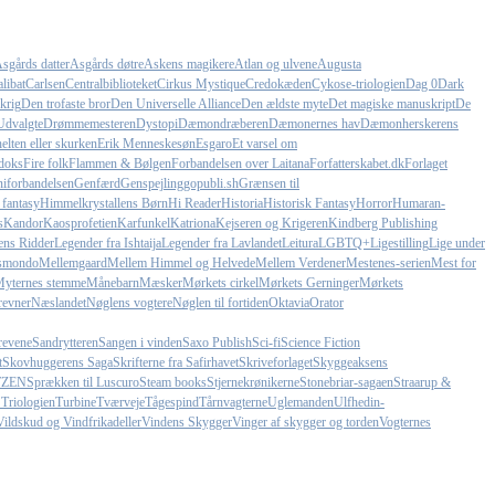
sgårds datter
Asgårds døtre
Askens magikere
Atlan og ulvene
Augusta
libat
Carlsen
Centralbiblioteket
Cirkus Mystique
Credokæden
Cykose-triologien
Dag 0
Dark
krig
Den trofaste bror
Den Universelle Alliance
Den ældste myte
Det magiske manuskript
De
Udvalgte
Drømmemesteren
Dystopi
Dæmondræberen
Dæmonernes hav
Dæmonherskerens
elten eller skurken
Erik Menneskesøn
Esgaro
Et varsel om
doks
Fire folk
Flammen & Bølgen
Forbandelsen over Laitana
Forfatterskabet.dk
Forlaget
iforbandelsen
Genfærd
Genspejling
gopubli.sh
Grænsen til
 fantasy
Himmelkrystallens Børn
Hi Reader
Historia
Historisk Fantasy
Horror
Humaran-
s
Kandor
Kaosprofetien
Karfunkel
Katriona
Kejseren og Krigeren
Kindberg Publishing
ens Ridder
Legender fra Ishtaija
Legender fra Lavlandet
Leitura
LGBTQ+
Ligestilling
Lige under
smondo
Mellemgaard
Mellem Himmel og Helvede
Mellem Verdener
Mestenes-serien
Mest for
yternes stemme
Månebarn
Mæsker
Mørkets cirkel
Mørkets Gerninger
Mørkets
revner
Næslandet
Nøglens vogtere
Nøglen til fortiden
Oktavia
Orator
revene
Sandrytteren
Sangen i vinden
Saxo Publish
Sci-fi
Science Fiction
t
Skovhuggerens Saga
Skrifterne fra Safirhavet
Skriveforlaget
Skyggeaksens
TZEN
Sprækken til Luscuro
Steam books
Stjernekrønikerne
Stonebriar-sagaen
Straarup &
 Triologien
Turbine
Tværveje
Tågespind
Tårnvagterne
Uglemanden
Ulfhedin-
Vildskud og Vindfrikadeller
Vindens Skygger
Vinger af skygger og torden
Vogternes