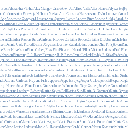
ilsson
Alexandra Vinther
Alex Mangor Grave
Alex Uth
Alfred Vallø
Alice Hansen
Alyzza Højby
e Gudrun
Anika Eibe
Anja Nalholm Nielsen
Ann-Christina Hansen
Anna Dyhr Lorenzen
Anna L
 Asp
Annemette Gravgaard Larsen
Anne Spanget-Larsen
Annette Birch
Annette Skibby
Arash Sh
rix Miranda Ginn Nielsen
Benjamin Lamberth
Benno Moes
Bettina Liane
Bine Aggerbeck Iverse
P. Ørnbøl
Brian Petersen
C. A. Wolters
C. C. Thybro
C. Evytt
C. G. Valentin
C. Olsen
Camilla Føn
ter
Catharina Kjelgaard Vedel-Smith
Cecilie Buur Larsen
Cecilie Druekær Rasmussen
Cecilie Ek
irksen
Christian Kaarup Baron
Christian Kronow
Christina Bonde
Christina E. Ebbesen
Christina
mark
Dennis Gade Kofod
Dennis Jürgensen
Desmer Kaunitz
Diana Juncher
Dina K. Sjöblom
Din
ine Bork Hovedskou
Elena Gilberg
Elias Eliot
Elisabeth Hjartdal
Ellen Miriam Pedersen
Emil Blich
 Johansen
Flemming R.P. Rasch
Flemming R. P. Rasch
Frank Lerbæk
Freddy E. Silva
Frederikk
up
Gry Pil Lund Ranfelt
Gry Ranfelt
Gudrun Østergaard
Gustav Østeraa
H. H. Løyche
H. W. Klar
 A. Nissen
Helle Jakobsen
Helle Lenschow
Helle Perrier
Helle Ryding
Henning Andersen
Henriett
Marie Morell
Irene S. Rasmussen
Irene Scharbau
J. B. Andersen
J. Harris Hatt
J. L. Eriksen
J. M. 
kob Friis Andersen
Jakob Leth
Jakob Svane
Jakob Thomassen
Jane Mondrup
Jannich Allan Stæhr
nd Dall
Jens Christian Høj
Jens Friis Jeppesen
Jeppe Bisbjerg
Jesper Goll
Jesper Riel
Jesper Rugå
trup-Hansen
Jonas Blunel
Jonas Dinesen
Jonas Wilmann
Jon Terje Østberg
Josefine Ottesen
Judit
range
Karina Laurberg Bidstrup
Karina Sejerø Bell
Karina Sund
Karin B. Dammark
Karin Bryd
aard
Katrine Williams
Kenneth Bøgh Andersen
Kenneth Hansen
Kenneth Krabat
Kenneth Lund
K
Sommer
Kristoffer Jacob Andersen
Kristoffer J Andersen
L. Bjørn Aagesen
L. Sherman
Laila Ammi
stensen
Lea Kala Landgren
Lene D. Møller
Lene Dybdahl
Lene Kaaberbøl
Lene Krog
Lene Skovs
Harpsøe
Line Wenzel
Lise Andreasen
Lise Bidstrup
Lone Halkjær
Lone Sole
Lonni Krause
Louise Fl
und
Mads Brynnum
Mads Lund
Mads Schack-Lindhardt
Mads W. Olesen
Mads Østergaard
Maik
ed Christiansen
Maren Lemb
Maria Aagaard
Maria Frantzen Sanko
Maria Fuhlendorff
Maria Ges
sing
Marie Louise Pedersen
Marke A. Hansen
Martine Cardel Gertsen
Martin Kraglund
Martin Mø