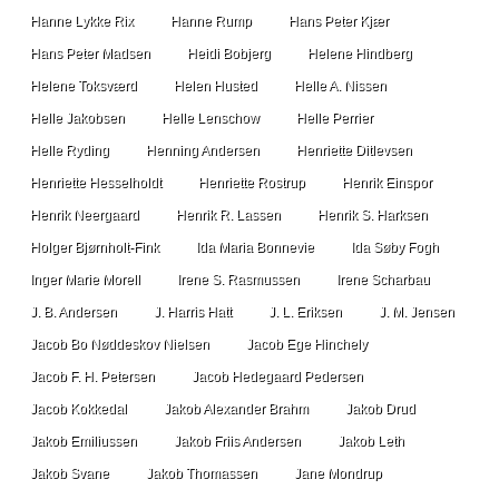
Hanne Lykke Rix
Hanne Rump
Hans Peter Kjær
Hans Peter Madsen
Heidi Bobjerg
Helene Hindberg
Helene Toksværd
Helen Husted
Helle A. Nissen
Helle Jakobsen
Helle Lenschow
Helle Perrier
Helle Ryding
Henning Andersen
Henriette Ditlevsen
Henriette Hesselholdt
Henriette Rostrup
Henrik Einspor
Henrik Neergaard
Henrik R. Lassen
Henrik S. Harksen
Holger Bjørnholt-Fink
Ida Maria Bonnevie
Ida Søby Fogh
Inger Marie Morell
Irene S. Rasmussen
Irene Scharbau
J. B. Andersen
J. Harris Hatt
J. L. Eriksen
J. M. Jensen
Jacob Bo Nøddeskov Nielsen
Jacob Ege Hinchely
Jacob F. H. Petersen
Jacob Hedegaard Pedersen
Jacob Kokkedal
Jakob Alexander Brahm
Jakob Drud
Jakob Emiliussen
Jakob Friis Andersen
Jakob Leth
Jakob Svane
Jakob Thomassen
Jane Mondrup