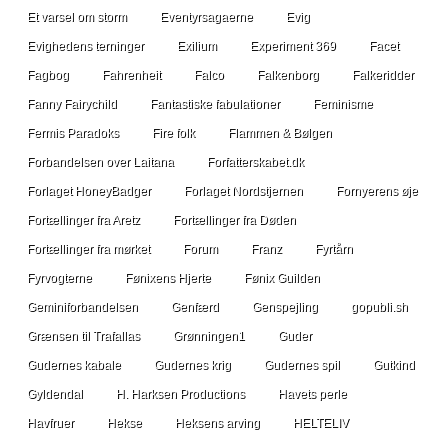
Et varsel om storm
Eventyrsagaerne
Evig
Evighedens terninger
Exilium
Experiment 369
Facet
Fagbog
Fahrenheit
Falco
Falkenborg
Falkeridder
Fanny Fairychild
Fantastiske fabulationer
Feminisme
Fermis Paradoks
Fire folk
Flammen & Bølgen
Forbandelsen over Laitana
Forfatterskabet.dk
Forlaget HoneyBadger
Forlaget Nordstjernen
Fornyerens øje
Fortællinger fra Aretz
Fortællinger fra Døden
Fortællinger fra mørket
Forum
Franz
Fyrtårn
Fyrvogterne
Fønixens Hjerte
Fønix Guilden
Geminiforbandelsen
Genfærd
Genspejling
gopubli.sh
Grænsen til Trafallas
Grønningen1
Guder
Gudernes kabale
Gudernes krig
Gudernes spil
Gutkind
Gyldendal
H. Harksen Productions
Havets perle
Havfruer
Hekse
Heksens arving
HELTELIV