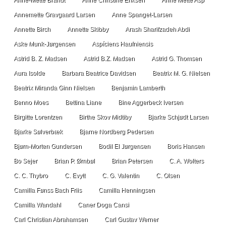
Annemette Gravgaard Larsen
Anne Spanget-Larsen
Annette Birch
Annette Skibby
Arash Sharifzadeh Abdi
Aske Munk-Jørgensen
Aspíciens Haufniensis
Astrid B. Z. Madsen
Astrid B.Z. Madsen
Astrid G. Thomsen
Aura Isolde
Barbara Beatrice Davidsen
Beatrix M. G. Nielsen
Beatrix Miranda Ginn Nielsen
Benjamin Lamberth
Benno Moes
Bettina Liane
Bine Aggerbeck Iversen
Birgitte Lorentzen
Birthe Skov Midtiby
Bjarke Schjødt Larsen
Bjarke Sølverbæk
Bjarne Nordberg Pedersen
Bjørn-Morten Gundersen
Bodil El Jørgensen
Boris Hansen
Bo Sejer
Brian P. Ørnbøl
Brian Petersen
C. A. Wolters
C. C. Thybro
C. Evytt
C. G. Valentin
C. Olsen
Camilla Fønss Bach Friis
Camilla Henningsen
Camilla Wandahl
Caner Doga Cansi
Carl Christian Abrahamsen
Carl Gustav Werner