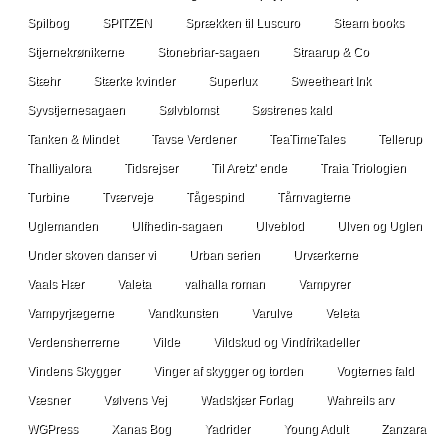
Spilbog
SPITZEN
Sprækken til Luscuro
Steam books
Stjernekrønikerne
Stonebriar-sagaen
Straarup & Co
Stæhr
Stærke kvinder
Superlux
Sweetheart Ink
Syvstjernesagaen
Sølvblomst
Søstrenes kald
Tanken & Mindet
Tavse Verdener
TeaTimeTales
Tellerup
Thalliyalora
Tidsrejser
Til Aretz' ende
Traia Triologien
Turbine
Tværveje
Tågespind
Tårnvagterne
Uglemanden
Ulfhedin-sagaen
Ulveblod
Ulven og Uglen
Under skoven danser vi
Urban serien
Urværkerne
Vaals Hær
Valeta
valhalla roman
Vampyrer
Vampyrjægerne
Vandkunsten
Varulve
Veleta
Verdensherrerne
Vilde
Vildskud og Vindfrikadeller
Vindens Skygger
Vinger af skygger og torden
Vogternes fald
Væsner
Vølvens Vej
Wadskjær Forlag
Wahreils arv
WGPress
Xanas Bog
Yadrider
Young Adult
Zanzara