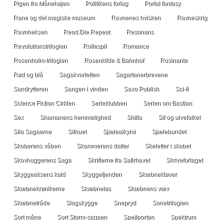
Pigen fra Månehøjen
Politikens forlag
Portal fantasy
Rane og det magiske museum
Ravnenes hvisken
Ravneskrig
Ravnheksen
Read.Die.Repeat
Resonans
Revolutionstrilogien
Rollespil
Romance
Rosenholm-trilogien
Rosenkilde & Bahnhof
Rosinante
Rød og blå
Sagakvartetten
Sagartanerbrevene
Sandrytteren
Sangen i vinden
Saxo Publish
Sci-fi
Science Fiction Cirklen
Serieklubben
Serien om Bastian
Sex
Shamanens hemmelighed
Shilla
Sif og ulvefolket
Sila Sagaerne
Silhuet
Sjælealkymi
Sjælebundet
Skaberens våben
Skammerens datter
Skeletter i skabet
Skovhuggerens Saga
Skrifterne fra Safirhavet
Skriveforlaget
Skyggeaksens kald
Skyggefjenden
Skæbnekløver
Skæbnekrønikerne
Skæbneløs
Skæbnens væv
Skæbnetråde
Slagskygge
Snepryd
Sonetrilogien
Sort måne
Sort Storm-sagaen
Spejlporten
Spektrum