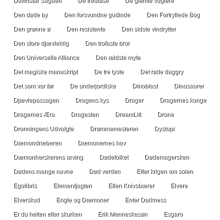
Dawnstar Sagaen
De fredløse
De glemte vogtere
Den døde by
Den forsvundne gudinde
Den Fortryllede Bog
Den grønne ø
Den resistente
Den sidste vindrytter
Den store djævlekrig
Den trofaste bror
Den Universelle Alliance
Den ældste myte
Det magiske manuskript
De tre tyste
Det røde daggry
Det som var før
De underjordiske
Dinoblast
Dinosaurer
Djævlepassagen
Dragens kys
Drager
Dragernes konge
Dragernes Æra
Dragesten
DreamLitt
Drone
Dronningens Udvalgte
Drømmemesteren
Dystopi
Dæmondræberen
Dæmonernes hav
Dæmonherskerens arving
Dødefolket
Dødemagersken
Dødens mange navne
Død verden
Efter krigen om solen
Egolibris
Elementjagten
Ellen Knivsbærer
Elvere
Elverskud
Engle og Dæmoner
Enter Darkness
Er du helten eller skurken
Erik Menneskesøn
Esgaro