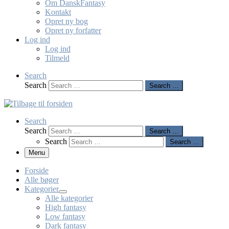
Om DanskFantasy
Kontakt
Opret ny bog
Opret ny forfatter
Log ind
Log ind
Tilmeld
Search
Search
Search …
Search
Search
Search …
Search
Search …
Menu
Forside
Alle bøger
Kategorier
Alle kategorier
High fantasy
Low fantasy
Dark fantasy