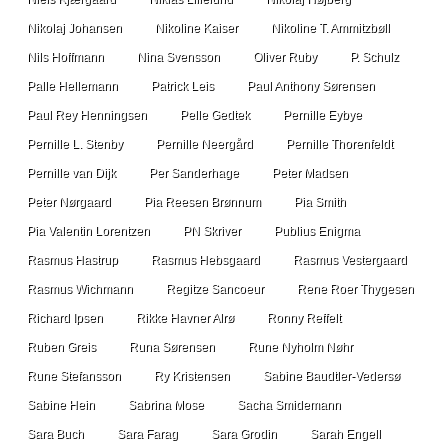
Nikolaj Johansen
Nikoline Kaiser
Nikoline T. Ammitzbøll
Nils Hoffmann
Nina Svensson
Oliver Ruby
P. Schulz
Palle Hellemann
Patrick Leis
Paul Anthony Sørensen
Paul Rey Henningsen
Pelle Gedtek
Pernille Eybye
Pernille L. Stenby
Pernille Neergård
Pernille Thorenfeldt
Pernille van Dijk
Per Sanderhage
Peter Madsen
Peter Nørgaard
Pia Reesen Brønnum
Pia Smith
Pia Valentin Lorentzen
PN Skriver
Publius Enigma
Rasmus Hastrup
Rasmus Hebsgaard
Rasmus Vestergaard
Rasmus Wichmann
Regitze Sancoeur
Rene Roer Thygesen
Richard Ipsen
Rikke Havner Alrø
Ronny Reffelt
Ruben Greis
Runa Sørensen
Rune Nyholm Nøhr
Rune Stefansson
Ry Kristensen
Sabine Baudtler-Vedersø
Sabine Hein
Sabrina Mose
Sacha Smidemann
Sara Buch
Sara Farag
Sara Grodin
Sarah Engell