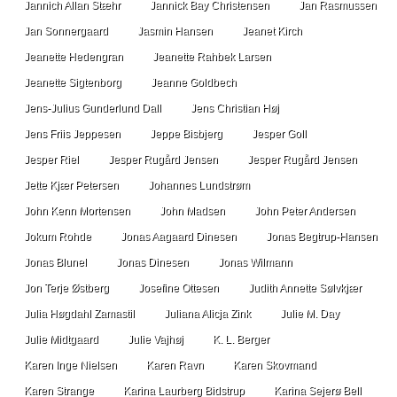
Jannich Allan Stæhr
Jannick Bay Christensen
Jan Rasmussen
Jan Sonnergaard
Jasmin Hansen
Jeanet Kirch
Jeanette Hedengran
Jeanette Rahbek Larsen
Jeanette Sigtenborg
Jeanne Goldbech
Jens-Julius Gunderlund Dall
Jens Christian Høj
Jens Friis Jeppesen
Jeppe Bisbjerg
Jesper Goll
Jesper Riel
Jesper Rugård Jensen
Jesper Rugård Jensen
Jette Kjær Petersen
Johannes Lundstrøm
John Kenn Mortensen
John Madsen
John Peter Andersen
Jokum Rohde
Jonas Aagaard Dinesen
Jonas Begtrup-Hansen
Jonas Blunel
Jonas Dinesen
Jonas Wilmann
Jon Terje Østberg
Josefine Ottesen
Judith Annette Sølvkjær
Julia Høgdahl Zamastil
Juliana Alicja Zink
Julie M. Day
Julie Midtgaard
Julie Vajhøj
K. L. Berger
Karen Inge Nielsen
Karen Ravn
Karen Skovmand
Karen Strange
Karina Laurberg Bidstrup
Karina Sejerø Bell