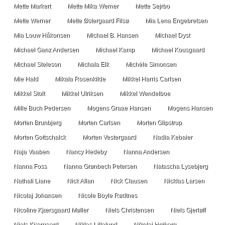
Mette Markert
Mette Mika Werner
Mette Sejrbo
Mette Werner
Mette Østergaard Filsø
Mia Lena Engebretsen
Mia Louw Håkonsen
Michael B. Hansen
Michael Dyst
Michael Ganz Andersen
Michael Kamp
Michael Kousgaard
Michael Steleson
Michala Elk
Michèle Simonsen
Mie Hald
Mikala Rosenkilde
Mikkel Harris Carlsen
Mikkel Stolt
Mikkel Ulriksen
Mikkel Wendelboe
Mille Buch Pedersen
Mogens Graae Hansen
Mogens Hansen
Morten Brunbjerg
Morten Carlsen
Morten Glipstrup
Morten Gottschalck
Morten Vestergaard
Nadia Kebaier
Naja Vaaben
Nancy Hedeby
Nanna Andersen
Nanna Foss
Nanna Grønbech Petersen
Natascha Lysebjerg
Nathali Liane
Nick Allan
Nick Clausen
Nicklas Larsen
Nicolaj Johansen
Nicole Boyle Rødtnes
Nicoline Kjærsgaard Møller
Niels Christensen
Niels Gjerløff
Niels Kjærgaard
Niklas Lillelund
Nikolaj Højberg