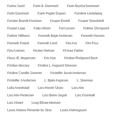
Karina Sund
Karin B. Dammark
Karin Brydsø Dammark
Karin Dammark
Karin Pagter Duparc
Karoline Lindebjerg
Karsten Brandt-Knudsen
Kasper Endelt
Kasper Grandetoft
Kasper Lapp
Katja Nilsen
Kat Lassen
Katrine Skovgaard
Katrine Williams
Kenneth Bøgh Andersen
Kenneth Hansen
Kenneth Krabat
Kenneth Lund
Kim Ace
Kim Foss
Kira Axelsen
Kirsten Nielsen
Kit Inez Køhler
Klaus Æ. Mogensen
Kris Hye
Kristian Flodgaard Bach
Kristian Massey
Kristina L. Aagaard Dinesen
Kristine Camille Sommer
Kristoffer Jacob Andersen
Kristoffer J Andersen
L. Bjørn Aagesen
L. Sherman
Laila Ammitsbøl
Lars-Henrik Olsen
Lars Ahn
Lars Ahn Pedersen
Lars Behn-Segall
Lars Kramhøft
Lars Nisted
Laug Eilsøe-Madsen
Laura Helena Pimentel da Silva
Laura Holmegaard