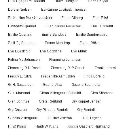
Ditte Egegaard Hennild
Dmitri Burdykin
Dorthe Klyvø
Dorthe Nielsen
Ea-Katrine Lystbæk Thomsen
Ea Kirstine Bork Hovedskou
Elena Gilberg
Elias Eliot
Elisabeth Hjartdal
Ellen Miriam Pedersen
Emil Blichfeldt
Emilie Querling
Emilie Sandbye
Emilie Søndergaard
Emil Taj Petersen
Emma Mandrup
Esther Rützou
Eva Egeskjold
Eva Götzsche
Eva Munk
Felina My Johansen
Flemming Johansen
Flemming R.P. Rasch
Flemming R. P. Rasch
Frank Lerbæk
Freddy E. Silva
Frederikke Asmussen
Frida Borello
G. H. Sassersen
Gabriel Alex
Gazelle Buchholtz
Gitte Morsund
Glenn Østergaard Schmidt
Glen Stihmose
Glen Stihmøe
Grete Roulund
Gry Kappel Jensen
Gry Oustrup
Gry Pil Lund Ranfelt
Gry Ranfelt
Gudrun Østergaard
Gustav Østeraa
H. H. Løyche
H. W. Klaris
Haidi W. Klaris
Hanne Gasbjerg Hjulmand