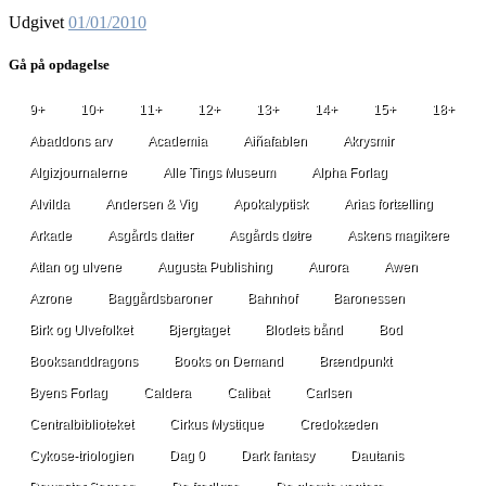
Udgivet
01/01/2010
Gå på opdagelse
9+
10+
11+
12+
13+
14+
15+
18+
Abaddons arv
Academia
Aiñafablen
Akrysmir
Algizjournalerne
Alle Tings Museum
Alpha Forlag
Alvilda
Andersen & Vig
Apokalyptisk
Arias fortælling
Arkade
Asgårds datter
Asgårds døtre
Askens magikere
Atlan og ulvene
Augusta Publishing
Aurora
Awen
Azrone
Baggårdsbaroner
Bahnhof
Baronessen
Birk og Ulvefolket
Bjergtaget
Blodets bånd
Bod
Booksanddragons
Books on Demand
Brændpunkt
Byens Forlag
Caldera
Calibat
Carlsen
Centralbiblioteket
Cirkus Mystique
Credokæden
Cykose-triologien
Dag 0
Dark fantasy
Dautanis