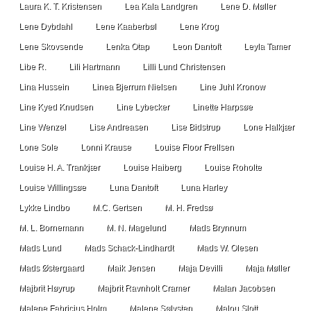
Laura K. T. Kristensen
Lea Kala Landgren
Lene D. Møller
Lene Dybdahl
Lene Kaaberbøl
Lene Krog
Lene Skovsende
Lenka Otap
Leon Dantoft
Leyla Tamer
Libe R.
Lili Hartmann
Lilli Lund Christensen
Lina Hussein
Linea Bjerrum Nielsen
Line Juhl Kronow
Line Kyed Knudsen
Line Lybecker
Linette Harpsøe
Line Wenzel
Lise Andreasen
Lise Bidstrup
Lone Halkjær
Lone Sole
Lonni Krause
Louise Floor Frellsen
Louise H. A. Trankjær
Louise Haiberg
Louise Roholte
Louise Willingsøe
Luna Dantoft
Luna Harley
Lykke Lindbo
M.C. Gertsen
M. H. Fredsø
M. L. Bornemann
M. N. Magelund
Mads Brynnum
Mads Lund
Mads Schack-Lindhardt
Mads W. Olesen
Mads Østergaard
Maik Jensen
Maja Devilli
Maja Møller
Majbrit Høyrup
Majbrit Ravnholt Cramer
Malan Jacobsen
Malene Fabricius Holm
Malene Sølvsten
Malou Slott