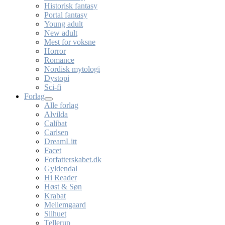
Historisk fantasy
Portal fantasy
Young adult
New adult
Mest for voksne
Horror
Romance
Nordisk mytologi
Dystopi
Sci-fi
Forlag
Alle forlag
Alvilda
Calibat
Carlsen
DreamLitt
Facet
Forfatterskabet.dk
Gyldendal
Hi Reader
Høst & Søn
Krabat
Mellemgaard
Silhuet
Tellerup