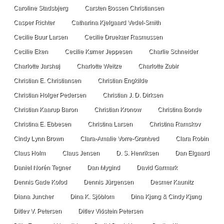
Caroline Stadsbjerg
Carsten Bossen Christiansen
Casper Richter
Catharina Kjelgaard Vedel-Smith
Cecilie Buur Larsen
Cecilie Druekær Rasmussen
Cecilie Eken
Cecilie Kørner Jeppesen
Charlie Schneider
Charlotte Jarshøj
Charlotte Weitze
Charlotte Zubir
Christian E. Christiansen
Christian Engkilde
Christian Holger Pedersen
Christian J. D. Dirksen
Christian Kaarup Baron
Christian Kronow
Christina Bonde
Christina E. Ebbesen
Christina Larsen
Christina Ramskov
Cindy Lynn Brown
Clara-Amalie Vorre-Grøntved
Clara Robin
Claus Holm
Claus Jensen
D. S. Henriksen
Dan Elgaard
Daniel Norén Tegner
Dan Mygind
David Garmark
Dennis Gade Kofod
Dennis Jürgensen
Desmer Kaunitz
Diana Juncher
Dina K. Sjöblom
Dina Kjøng & Cindy Kjøng
Ditlev V. Petersen
Ditlev Viðstein Petersen