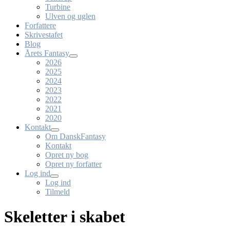
Turbine
Ulven og uglen
Forfattere
Skrivestafet
Blog
Årets Fantasy
2026
2025
2024
2023
2022
2021
2020
Kontakt
Om DanskFantasy
Kontakt
Opret ny bog
Opret ny forfatter
Log ind
Log ind
Tilmeld
Skeletter i skabet