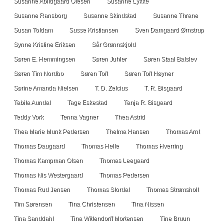
Susanne Abildgaard Olesen
Susanne Lykke
Susanne Ransborg
Susanne Skindstad
Susanne Thrane
Susan Toldam
Susse Kristiansen
Sven Damgaard Ørnstrup
Synne Kristine Eriksen
Sår Grønnskjold
Søren E. Hemmingsen
Søren Juhler
Søren Staal Balslev
Søren Tim Nordbo
Søren Toft
Søren Toft Høyner
Sørine Amanda Nielsen
T. D. Zelcius
T. R. Bisgaard
Tabita Aundal
Tage Eskestad
Tanja R. Bisgaard
Teddy Vork
Tenna Vagner
Thea Astrid
Thea Marie Munk Pedersen
Thelma Hansen
Thomas Arnt
Thomas Daugaard
Thomas Helle
Thomas Hverring
Thomas Kampman Olsen
Thomas Leegaard
Thomas Nis Westergaard
Thomas Pedersen
Thomas Rud Jensen
Thomas Stordal
Thomas Strømsholt
Tim Sørensen
Tina Christensen
Tina Nissen
Tina Sanddahl
Tina Wittendorff Mortensen
Tine Bruun