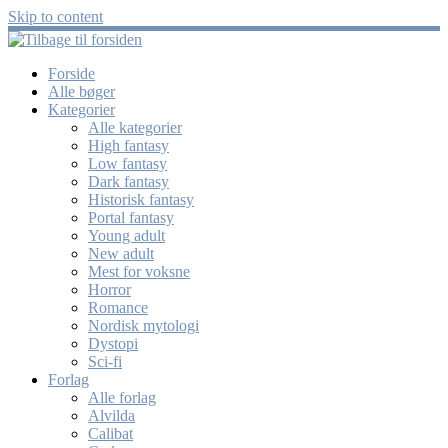
Skip to content
Forside
Alle bøger
Kategorier
Alle kategorier
High fantasy
Low fantasy
Dark fantasy
Historisk fantasy
Portal fantasy
Young adult
New adult
Mest for voksne
Horror
Romance
Nordisk mytologi
Dystopi
Sci-fi
Forlag
Alle forlag
Alvilda
Calibat