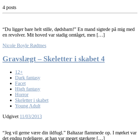
4 posts
“Du ligger bare helt stille, dødsbarn!” En mand sigtede på mig med
en revolver. Mit hoved var stadig omtåget, men […]
Nicole Boyle Rødtnes
Gravslægt – Skeletter i skabet 4
12+
Dark fantasy
Facet
High fantasy
Horror
Skeletter i skabet
Young Adult
Udgivet
11/03/2013
“Jeg vil gerne være din ildfugl.” Baltazar flammede op. I mørket var
det endnu tydeligere, at han var meget stærkere […]