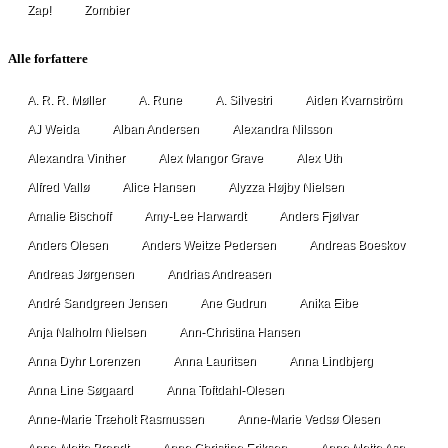
Zap!
Zombier
Alle forfattere
A. R. R. Møller
A. Rune
A. Silvestri
Aiden Kvarnström
AJ Weida
Alban Andersen
Alexandra Nilsson
Alexandra Vinther
Alex Mangor Grave
Alex Uth
Alfred Vallø
Alice Hansen
Alyzza Højby Nielsen
Amalie Bischoff
Amy-Lee Harwardt
Anders Fjølvar
Anders Olesen
Anders Weitze Pedersen
Andreas Boeskov
Andreas Jørgensen
Andrias Andreasen
André Sandgreen Jensen
Ane Gudrun
Anika Eibe
Anja Nalholm Nielsen
Ann-Christina Hansen
Anna Dyhr Lorenzen
Anna Lauritsen
Anna Lindbjerg
Anna Line Søgaard
Anna Toftdahl-Olesen
Anne-Marie Træholt Rasmussen
Anne-Marie Vedsø Olesen
Anne-Mette Brandt
Anne Christine Eriksen
Anne Mette Asp