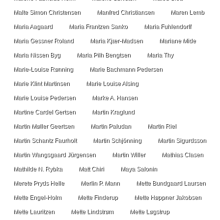
Malte Simon Christensen
Manfred Christiansen
Maren Lemb
Maria Aagaard
Maria Frantzen Sanko
Maria Fuhlendorff
Maria Gessner Roland
Maria Kjær-Madsen
Mariane Mide
Maria Nissen Byg
Maria Pilh Bengtsen
Maria Thy
Marie-Louise Rønning
Marie Bachmann Pedersen
Marie Klint Martinsen
Marie Louise Alsing
Marie Louise Pedersen
Marke A. Hansen
Martine Cardel Gertsen
Martin Kraglund
Martin Møller Geertsen
Martin Paludan
Martin Riel
Martin Schantz Faurholt
Martin Schjönning
Martin Sigurdsson
Martin Wangsgaard Jürgensen
Martin Willer
Mathias Clasen
Mathilde N. Rybka
Matt Chiri
Maya Salonin
Merete Pryds Helle
Merlin P. Mann
Mette Bundgaard Laursen
Mette Engel-Holm
Mette Finderup
Mette Høppner Jakobsen
Mette Lauritzen
Mette Lindstrøm
Mette Løgstrup