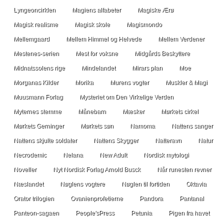
Lyngeoncirklen
Magiens alfabeter
Magiske Ærø
Magisk realisme
Magisk skole
Magismondo
Mellemgaard
Mellem Himmel og Helvede
Mellem Verdener
Mestenes-serien
Mest for voksne
Midgårds Beskyttere
Midnatssolens rige
Mindelandet
Mirars plan
Moe
Morganas Kilder
Morika
Murens vogter
Muskler & Magi
Muusmann Forlag
Mysteriet om Den Virkelige Verden
Myternes stemme
Månebarn
Mæsker
Mørkets cirkel
Mørkets Gerninger
Mørkets søn
Namoma
Nattens sanger
Nattens skjulte soldater
Nattens Skygger
Natteravn
Natur
Necrodemic
Nelana
New Adult
Nordisk mytologi
Noveller
Nyt Nordisk Forlag Arnold Busck
Når runesten revner
Næslandet
Nøglens vogtere
Nøglen til fortiden
Oktavia
Orator trilogien
Ovanienprofetierne
Pandora
Pantanal
Panteon-sagaen
People'sPress
Petunia
Pigen fra havet