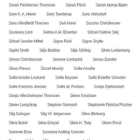
Sarah Feddersen Thomsen
Sarah Fürst
Sarah Myrup Bjørn
Sara K. A. Meier
Sara Tanderup
Sara Weisdorf
Sara Windfeldt Thorsen
Sari Arent
Sascha Christensen
Savanna Lind
Serina A.M. Elverløv
Sidsel Katrine Slej
Sidsel Sander Mittet
Signe Fahl
Signe Skytte
Sigrid Groth
Silja Bødker
Silja Okking
Silvia Ludenberg
Simon Christiansen
Simone Lindquist
Simon Zander
Sinus Reuss
Sissel Moody
Sofie Amalie
Sofie Amalie Laulund
Sofie Boysen
Sofie Estellle Schuren
Sofie Korenko Jensen
Sofie M. Rodam
Sonja Kjeldsmark
Sonja Winckelmann Thomsen
Steen Knudsen
Steen Langstrup
Stephan Garmark
Stephanie Fjeldsø Fischer
Stig Dalager
Stig W. Jørgensen
Stina Øhrberg
Stine Bahrt
Stine Dreyer
Stine H. Tarp
Storm Frost
Summer Ema
Susanne Aalling Ovesen