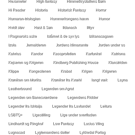
Hexameter
High fantasy
Himmelkrystallens Børn
Hi Reader
Historia
Historisk Fantasy
Horror
Humaran-triologien
Hummerkongens hævn
Humor
Hvidt støv
Høst & Søn
Ildanach
Ilttyv
I Ragnaroks aske
Istårnet & de syv lys
Izikanasagaen
Izola
Jernalderen
Jordens klimaramte
Jorden under os
Kahrius
Kandor
Kaosprofetien
Karfunkel
Katriona
Kejseren og Krigeren
Kindberg Publishing House
Klanstriden
Klippe
Kongestenen
Krabat
Krigen
Krigeren
Krøniken om Morika
Krøniker fra Kvæhl
langt væk
Layna
Leatherbound
Legenden om Agrat
Legenden om Banesværdene
Legendens Ridder
Legender fra Ishtaija
Legender fra Lavlandet
Leitura
LGBTQ+
Ligestilling
Lige under overfladen
Lindhardt og Ringhof
Low Fantasy
Lucius Wing
Lugnasad
Lygtemandens datter
Lykkedal Forlag