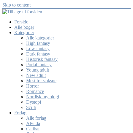
Skip to content
Forside
Alle bøger
Kategorier
Alle kategorier
High fantasy
Low fantasy
Dark fantasy
Historisk fantasy
Portal fantasy
Young adult
New adult
Mest for voksne
Horror
Romance
Nordisk mytologi
Dystopi
Sci-fi
Forlag
Alle forlag
Alvilda
Calibat