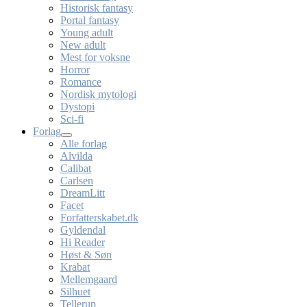
Historisk fantasy
Portal fantasy
Young adult
New adult
Mest for voksne
Horror
Romance
Nordisk mytologi
Dystopi
Sci-fi
Forlag
Alle forlag
Alvilda
Calibat
Carlsen
DreamLitt
Facet
Forfatterskabet.dk
Gyldendal
Hi Reader
Høst & Søn
Krabat
Mellemgaard
Silhuet
Tellerup