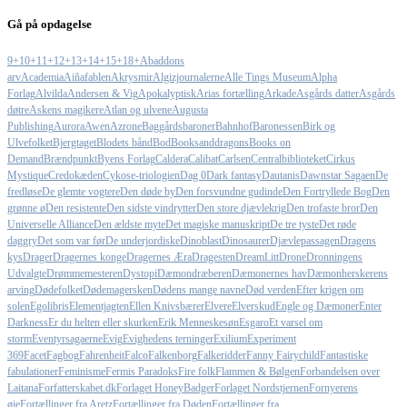
Gå på opdagelse
9+
10+
11+
12+
13+
14+
15+
18+
Abaddons
arv
Academia
Aiñafablen
Akrysmir
Algizjournalerne
Alle Tings Museum
Alpha
Forlag
Alvilda
Andersen & Vig
Apokalyptisk
Arias fortælling
Arkade
Asgårds datter
Asgårds
døtre
Askens magikere
Atlan og ulvene
Augusta
Publishing
Aurora
Awen
Azrone
Baggårdsbaroner
Bahnhof
Baronessen
Birk og
Ulvefolket
Bjergtaget
Blodets bånd
Bod
Booksanddragons
Books on
Demand
Brændpunkt
Byens Forlag
Caldera
Calibat
Carlsen
Centralbiblioteket
Cirkus
Mystique
Credokæden
Cykose-triologien
Dag 0
Dark fantasy
Dautanis
Dawnstar Sagaen
De
fredløse
De glemte vogtere
Den døde by
Den forsvundne gudinde
Den Fortryllede Bog
Den
grønne ø
Den resistente
Den sidste vindrytter
Den store djævlekrig
Den trofaste bror
Den
Universelle Alliance
Den ældste myte
Det magiske manuskript
De tre tyste
Det røde
daggry
Det som var før
De underjordiske
Dinoblast
Dinosaurer
Djævlepassagen
Dragens
kys
Drager
Dragernes konge
Dragernes Æra
Dragesten
DreamLitt
Drone
Dronningens
Udvalgte
Drømmemesteren
Dystopi
Dæmondræberen
Dæmonernes hav
Dæmonherskerens
arving
Dødefolket
Dødemagersken
Dødens mange navne
Død verden
Efter krigen om
solen
Egolibris
Elementjagten
Ellen Knivsbærer
Elvere
Elverskud
Engle og Dæmoner
Enter
Darkness
Er du helten eller skurken
Erik Menneskesøn
Esgaro
Et varsel om
storm
Eventyrsagaerne
Evig
Evighedens terninger
Exilium
Experiment
369
Facet
Fagbog
Fahrenheit
Falco
Falkenborg
Falkeridder
Fanny Fairychild
Fantastiske
fabulationer
Feminisme
Fermis Paradoks
Fire folk
Flammen & Bølgen
Forbandelsen over
Laitana
Forfatterskabet.dk
Forlaget HoneyBadger
Forlaget Nordstjernen
Fornyerens
øje
Fortællinger fra Aretz
Fortællinger fra Døden
Fortællinger fra