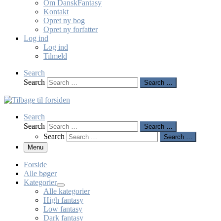
Om DanskFantasy
Kontakt
Opret ny bog
Opret ny forfatter
Log ind
Log ind
Tilmeld
Search
Search
Search …
Search
Search
Search …
Search
Search …
Menu
Forside
Alle bøger
Kategorier
Alle kategorier
High fantasy
Low fantasy
Dark fantasy