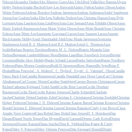
Nilsson
Alexandra Vinther
Alex Mangor Grave
Alex Uth
Alfred Vallø
Alice Hansen
Alyzza
Højby Nielsen
Amalie Bischoff
Amy-Lee Harwardt
Anders Fjølvar
Anders Olesen
Anders
Weitze Pedersen
Andreas Boeskov
Andreas Jørgensen
Andrias Andreasen
André Sandgreen
Jensen
Ane Gudrun
Anika Eibe
Anja Nalholm Nielsen
Ann-Christina Hansen
Anna Dyhr
Lorenzen
Anna Lauritsen
Anna Lindbjerg
Anna Line Søgaard
Anna Toftdahl-Olesen
Anne-
Marie Træholt Rasmussen
Anne-Marie Vedsø Olesen
Anne-Mette Brandt
Anne Christine
Eriksen
Anne Mette Asp
Annemette Gravgaard Larsen
Anne Spanget-Larsen
Annette
Birch
Annette Skibby
Arash Sharifzadeh Abdi
Aske Munk-Jørgensen
Aspíciens
Haufniensis
Astrid B. Z. Madsen
Astrid B.Z. Madsen
Astrid G. Thomsen
Aura
Isolde
Barbara Beatrice Davidsen
Beatrix M. G. Nielsen
Beatrix Miranda Ginn
Nielsen
Benjamin Lamberth
Benno Moes
Bettina Liane
Bine Aggerbeck Iversen
Birgitte
Lorentzen
Birthe Skov Midtiby
Bjarke Schjødt Larsen
Bjarke Sølverbæk
Bjarne Nordberg
Pedersen
Bjørn-Morten Gundersen
Bodil El Jørgensen
Boris Hansen
Bo Sejer
Brian P.
Ørnbøl
Brian Petersen
C. A. Wolters
C. C. Thybro
C. Evytt
C. G. Valentin
C. Olsen
Camilla
Fønss Bach Friis
Camilla Henningsen
Camilla Wandahl
Caner Doga Cansi
Carl Christian
Abrahamsen
Carl Gustav Werner
Caroline Stadsbjerg
Carsten Bossen Christiansen
Casper
Richter
Catharina Kjelgaard Vedel-Smith
Cecilie Buur Larsen
Cecilie Druekær
Rasmussen
Cecilie Eken
Cecilie Kørner Jeppesen
Charlie Schneider
Charlotte
Jarshøj
Charlotte Weitze
Charlotte Zubir
Christian E. Christiansen
Christian Engkilde
Christian
Holger Pedersen
Christian J. D. Dirksen
Christian Kaarup Baron
Christian Kronow
Christina
Bonde
Christina E. Ebbesen
Christina Larsen
Christina Ramskov
Cindy Lynn Brown
Clara-
Amalie Vorre-Grøntved
Clara Robin
Claus Holm
Claus Jensen
D. S. Henriksen
Dan
Elgaard
Daniel Norén Tegner
Dan Mygind
David Garmark
Dennis Gade Kofod
Dennis
Jürgensen
Desmer Kaunitz
Diana Juncher
Dina K. Sjöblom
Dina Kjøng & Cindy
Kjøng
Ditlev V. Petersen
Ditlev Viðstein Petersen
Ditte Egegaard Hennild
Dmitri