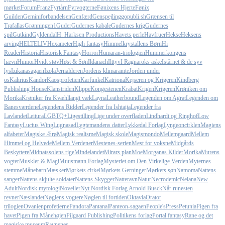
mørket
Forum
Franz
Fyrtårn
Fyrvogterne
Fønixens Hjerte
Fønix
Guilden
Geminiforbandelsen
Genfærd
Genspejling
gopubli.sh
Grænsen til
Trafallas
Grønningen1
Guder
Gudernes kabale
Gudernes krig
Gudernes
spil
Gutkind
Gyldendal
H. Harksen Productions
Havets perle
Havfruer
Hekse
Heksens
arving
HELTELIV
Hexameter
High fantasy
Himmelkrystallens Børn
Hi
Reader
Historia
Historisk Fantasy
Horror
Humaran-triologien
Hummerkongens
hævn
Humor
Hvidt støv
Høst & Søn
Ildanach
Ilttyv
I Ragnaroks aske
Istårnet & de syv
lys
Izikanasagaen
Izola
Jernalderen
Jordens klimaramte
Jorden under
os
Kahrius
Kandor
Kaosprofetien
Karfunkel
Katriona
Kejseren og Krigeren
Kindberg
Publishing House
Klanstriden
Klippe
Kongestenen
Krabat
Krigen
Krigeren
Krøniken om
Morika
Krøniker fra Kvæhl
langt væk
Layna
Leatherbound
Legenden om Agrat
Legenden om
Banesværdene
Legendens Ridder
Legender fra Ishtaija
Legender fra
Lavlandet
Leitura
LGBTQ+
Ligestilling
Lige under overfladen
Lindhardt og Ringhof
Low
Fantasy
Lucius Wing
Lugnasad
Lygtemandens datter
Lykkedal Forlag
Lyngeoncirklen
Magiens
alfabeter
Magiske Ærø
Magisk realisme
Magisk skole
Magismondo
Mellemgaard
Mellem
Himmel og Helvede
Mellem Verdener
Mestenes-serien
Mest for voksne
Midgårds
Beskyttere
Midnatssolens rige
Mindelandet
Mirars plan
Moe
Morganas Kilder
Morika
Murens
vogter
Muskler & Magi
Muusmann Forlag
Mysteriet om Den Virkelige Verden
Myternes
stemme
Månebarn
Mæsker
Mørkets cirkel
Mørkets Gerninger
Mørkets søn
Namoma
Nattens
sanger
Nattens skjulte soldater
Nattens Skygger
Natteravn
Natur
Necrodemic
Nelana
New
Adult
Nordisk mytologi
Noveller
Nyt Nordisk Forlag Arnold Busck
Når runesten
revner
Næslandet
Nøglens vogtere
Nøglen til fortiden
Oktavia
Orator
trilogien
Ovanienprofetierne
Pandora
Pantanal
Panteon-sagaen
People'sPress
Petunia
Pigen fra
havet
Pigen fra Månehøjen
Pilgaard Publishing
Politikens forlag
Portal fantasy
Rane og det
magiske museum
Ravnenes