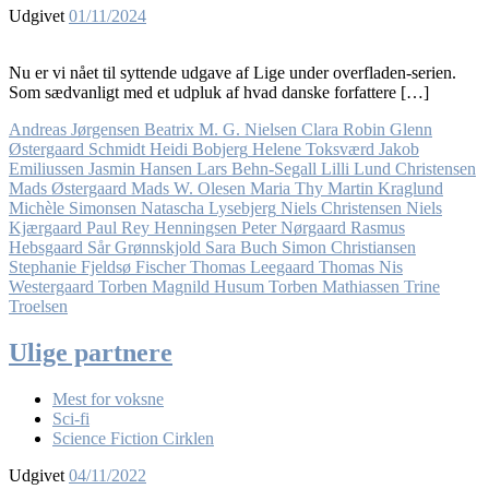
Udgivet
01/11/2024
Nu er vi nået til syttende udgave af Lige under overfladen-serien.
Som sædvanligt med et udpluk af hvad danske forfattere […]
Andreas Jørgensen
Beatrix M. G. Nielsen
Clara Robin
Glenn
Østergaard Schmidt
Heidi Bobjerg
Helene Toksværd
Jakob
Emiliussen
Jasmin Hansen
Lars Behn-Segall
Lilli Lund Christensen
Mads Østergaard
Mads W. Olesen
Maria Thy
Martin Kraglund
Michèle Simonsen
Natascha Lysebjerg
Niels Christensen
Niels
Kjærgaard
Paul Rey Henningsen
Peter Nørgaard
Rasmus
Hebsgaard
Sår Grønnskjold
Sara Buch
Simon Christiansen
Stephanie Fjeldsø Fischer
Thomas Leegaard
Thomas Nis
Westergaard
Torben Magnild Husum
Torben Mathiassen
Trine
Troelsen
Ulige partnere
Mest for voksne
Sci-fi
Science Fiction Cirklen
Udgivet
04/11/2022