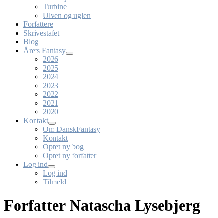
Turbine
Ulven og uglen
Forfattere
Skrivestafet
Blog
Årets Fantasy
2026
2025
2024
2023
2022
2021
2020
Kontakt
Om DanskFantasy
Kontakt
Opret ny bog
Opret ny forfatter
Log ind
Log ind
Tilmeld
Forfatter Natascha Lysebjerg