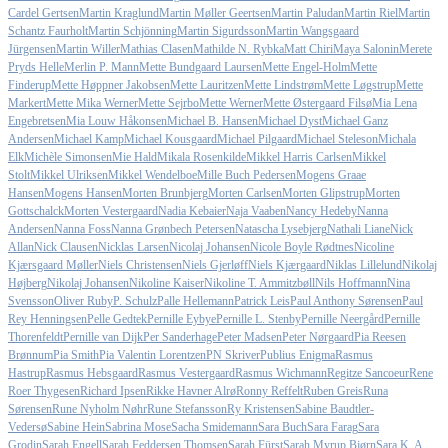
Cardel Gertsen
Martin Kraglund
Martin Møller Geertsen
Martin Paludan
Martin Riel
Martin
Schantz Faurholt
Martin Schjönning
Martin Sigurdsson
Martin Wangsgaard
Jürgensen
Martin Willer
Mathias Clasen
Mathilde N. Rybka
Matt Chiri
Maya Salonin
Merete
Pryds Helle
Merlin P. Mann
Mette Bundgaard Laursen
Mette Engel-Holm
Mette
Finderup
Mette Høppner Jakobsen
Mette Lauritzen
Mette Lindstrøm
Mette Løgstrup
Mette
Markert
Mette Mika Werner
Mette Sejrbo
Mette Werner
Mette Østergaard Filsø
Mia Lena
Engebretsen
Mia Louw Håkonsen
Michael B. Hansen
Michael Dyst
Michael Ganz
Andersen
Michael Kamp
Michael Kousgaard
Michael Pilgaard
Michael Steleson
Michala
Elk
Michèle Simonsen
Mie Hald
Mikala Rosenkilde
Mikkel Harris Carlsen
Mikkel
Stolt
Mikkel Ulriksen
Mikkel Wendelboe
Mille Buch Pedersen
Mogens Graae
Hansen
Mogens Hansen
Morten Brunbjerg
Morten Carlsen
Morten Glipstrup
Morten
Gottschalck
Morten Vestergaard
Nadia Kebaier
Naja Vaaben
Nancy Hedeby
Nanna
Andersen
Nanna Foss
Nanna Grønbech Petersen
Natascha Lysebjerg
Nathali Liane
Nick
Allan
Nick Clausen
Nicklas Larsen
Nicolaj Johansen
Nicole Boyle Rødtnes
Nicoline
Kjærsgaard Møller
Niels Christensen
Niels Gjerløff
Niels Kjærgaard
Niklas Lillelund
Nikolaj
Højberg
Nikolaj Johansen
Nikoline Kaiser
Nikoline T. Ammitzbøll
Nils Hoffmann
Nina
Svensson
Oliver Ruby
P. Schulz
Palle Hellemann
Patrick Leis
Paul Anthony Sørensen
Paul
Rey Henningsen
Pelle Gedtek
Pernille Eybye
Pernille L. Stenby
Pernille Neergård
Pernille
Thorenfeldt
Pernille van Dijk
Per Sanderhage
Peter Madsen
Peter Nørgaard
Pia Reesen
Brønnum
Pia Smith
Pia Valentin Lorentzen
PN Skriver
Publius Enigma
Rasmus
Hastrup
Rasmus Hebsgaard
Rasmus Vestergaard
Rasmus Wichmann
Regitze Sancoeur
Rene
Roer Thygesen
Richard Ipsen
Rikke Havner Alrø
Ronny Reffelt
Ruben Greis
Runa
Sørensen
Rune Nyholm Nøhr
Rune Stefansson
Ry Kristensen
Sabine Baudtler-
Vedersø
Sabine Hein
Sabrina Mose
Sacha Smidemann
Sara Buch
Sara Farag
Sara
Grodin
Sarah Engell
Sarah Feddersen Thomsen
Sarah Fürst
Sarah Myrup Bjørn
Sara K. A.