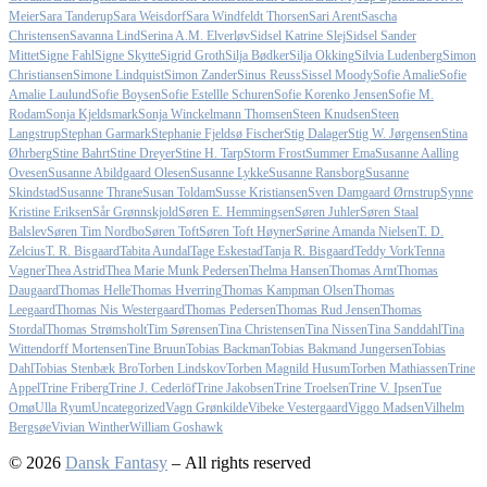
Meier
Sara Tanderup
Sara Weisdorf
Sara Windfeldt Thorsen
Sari Arent
Sascha
Christensen
Savanna Lind
Serina A.M. Elverløv
Sidsel Katrine Slej
Sidsel Sander
Mittet
Signe Fahl
Signe Skytte
Sigrid Groth
Silja Bødker
Silja Okking
Silvia Ludenberg
Simon
Christiansen
Simone Lindquist
Simon Zander
Sinus Reuss
Sissel Moody
Sofie Amalie
Sofie
Amalie Laulund
Sofie Boysen
Sofie Estellle Schuren
Sofie Korenko Jensen
Sofie M.
Rodam
Sonja Kjeldsmark
Sonja Winckelmann Thomsen
Steen Knudsen
Steen
Langstrup
Stephan Garmark
Stephanie Fjeldsø Fischer
Stig Dalager
Stig W. Jørgensen
Stina
Øhrberg
Stine Bahrt
Stine Dreyer
Stine H. Tarp
Storm Frost
Summer Ema
Susanne Aalling
Ovesen
Susanne Abildgaard Olesen
Susanne Lykke
Susanne Ransborg
Susanne
Skindstad
Susanne Thrane
Susan Toldam
Susse Kristiansen
Sven Damgaard Ørnstrup
Synne
Kristine Eriksen
Sår Grønnskjold
Søren E. Hemmingsen
Søren Juhler
Søren Staal
Balslev
Søren Tim Nordbo
Søren Toft
Søren Toft Høyner
Sørine Amanda Nielsen
T. D.
Zelcius
T. R. Bisgaard
Tabita Aundal
Tage Eskestad
Tanja R. Bisgaard
Teddy Vork
Tenna
Vagner
Thea Astrid
Thea Marie Munk Pedersen
Thelma Hansen
Thomas Arnt
Thomas
Daugaard
Thomas Helle
Thomas Hverring
Thomas Kampman Olsen
Thomas
Leegaard
Thomas Nis Westergaard
Thomas Pedersen
Thomas Rud Jensen
Thomas
Stordal
Thomas Strømsholt
Tim Sørensen
Tina Christensen
Tina Nissen
Tina Sanddahl
Tina
Wittendorff Mortensen
Tine Bruun
Tobias Backman
Tobias Bakmand Jungersen
Tobias
Dahl
Tobias Stenbæk Bro
Torben Lindskov
Torben Magnild Husum
Torben Mathiassen
Trine
Appel
Trine Friberg
Trine J. Cederlöf
Trine Jakobsen
Trine Troelsen
Trine V. Ipsen
Tue
Omø
Ulla Ryum
Uncategorized
Vagn Grønkilde
Vibeke Vestergaard
Viggo Madsen
Vilhelm
Bergsøe
Vivian Winther
William Goshawk
© 2026
Dansk Fantasy
– All rights reserved