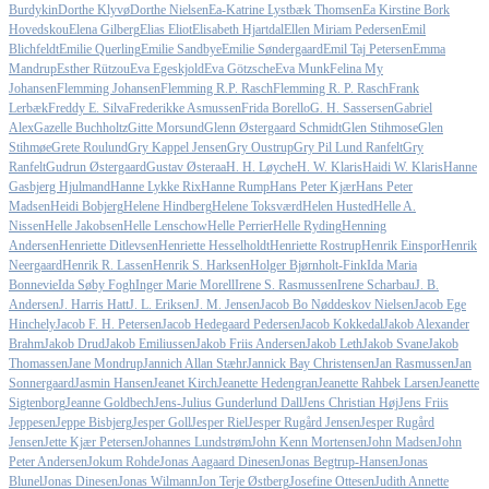
Burdykin
Dorthe Klyvø
Dorthe Nielsen
Ea-Katrine Lystbæk Thomsen
Ea Kirstine Bork
Hovedskou
Elena Gilberg
Elias Eliot
Elisabeth Hjartdal
Ellen Miriam Pedersen
Emil
Blichfeldt
Emilie Querling
Emilie Sandbye
Emilie Søndergaard
Emil Taj Petersen
Emma
Mandrup
Esther Rützou
Eva Egeskjold
Eva Götzsche
Eva Munk
Felina My
Johansen
Flemming Johansen
Flemming R.P. Rasch
Flemming R. P. Rasch
Frank
Lerbæk
Freddy E. Silva
Frederikke Asmussen
Frida Borello
G. H. Sassersen
Gabriel
Alex
Gazelle Buchholtz
Gitte Morsund
Glenn Østergaard Schmidt
Glen Stihmose
Glen
Stihmøe
Grete Roulund
Gry Kappel Jensen
Gry Oustrup
Gry Pil Lund Ranfelt
Gry
Ranfelt
Gudrun Østergaard
Gustav Østeraa
H. H. Løyche
H. W. Klaris
Haidi W. Klaris
Hanne
Gasbjerg Hjulmand
Hanne Lykke Rix
Hanne Rump
Hans Peter Kjær
Hans Peter
Madsen
Heidi Bobjerg
Helene Hindberg
Helene Toksværd
Helen Husted
Helle A.
Nissen
Helle Jakobsen
Helle Lenschow
Helle Perrier
Helle Ryding
Henning
Andersen
Henriette Ditlevsen
Henriette Hesselholdt
Henriette Rostrup
Henrik Einspor
Henrik
Neergaard
Henrik R. Lassen
Henrik S. Harksen
Holger Bjørnholt-Fink
Ida Maria
Bonnevie
Ida Søby Fogh
Inger Marie Morell
Irene S. Rasmussen
Irene Scharbau
J. B.
Andersen
J. Harris Hatt
J. L. Eriksen
J. M. Jensen
Jacob Bo Nøddeskov Nielsen
Jacob Ege
Hinchely
Jacob F. H. Petersen
Jacob Hedegaard Pedersen
Jacob Kokkedal
Jakob Alexander
Brahm
Jakob Drud
Jakob Emiliussen
Jakob Friis Andersen
Jakob Leth
Jakob Svane
Jakob
Thomassen
Jane Mondrup
Jannich Allan Stæhr
Jannick Bay Christensen
Jan Rasmussen
Jan
Sonnergaard
Jasmin Hansen
Jeanet Kirch
Jeanette Hedengran
Jeanette Rahbek Larsen
Jeanette
Sigtenborg
Jeanne Goldbech
Jens-Julius Gunderlund Dall
Jens Christian Høj
Jens Friis
Jeppesen
Jeppe Bisbjerg
Jesper Goll
Jesper Riel
Jesper Rugård Jensen
Jesper Rugård
Jensen
Jette Kjær Petersen
Johannes Lundstrøm
John Kenn Mortensen
John Madsen
John
Peter Andersen
Jokum Rohde
Jonas Aagaard Dinesen
Jonas Begtrup-Hansen
Jonas
Blunel
Jonas Dinesen
Jonas Wilmann
Jon Terje Østberg
Josefine Ottesen
Judith Annette