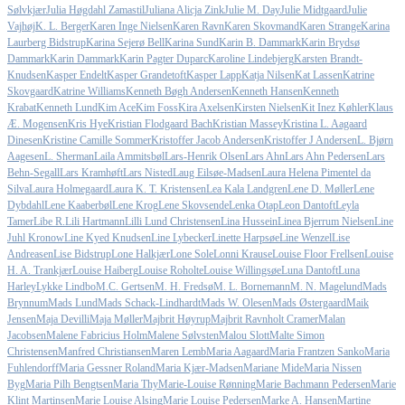
Sølvkjær
Julia Høgdahl Zamastil
Juliana Alicja Zink
Julie M. Day
Julie Midtgaard
Julie
Vajhøj
K. L. Berger
Karen Inge Nielsen
Karen Ravn
Karen Skovmand
Karen Strange
Karina
Laurberg Bidstrup
Karina Sejerø Bell
Karina Sund
Karin B. Dammark
Karin Brydsø
Dammark
Karin Dammark
Karin Pagter Duparc
Karoline Lindebjerg
Karsten Brandt-
Knudsen
Kasper Endelt
Kasper Grandetoft
Kasper Lapp
Katja Nilsen
Kat Lassen
Katrine
Skovgaard
Katrine Williams
Kenneth Bøgh Andersen
Kenneth Hansen
Kenneth
Krabat
Kenneth Lund
Kim Ace
Kim Foss
Kira Axelsen
Kirsten Nielsen
Kit Inez Køhler
Klaus
Æ. Mogensen
Kris Hye
Kristian Flodgaard Bach
Kristian Massey
Kristina L. Aagaard
Dinesen
Kristine Camille Sommer
Kristoffer Jacob Andersen
Kristoffer J Andersen
L. Bjørn
Aagesen
L. Sherman
Laila Ammitsbøl
Lars-Henrik Olsen
Lars Ahn
Lars Ahn Pedersen
Lars
Behn-Segall
Lars Kramhøft
Lars Nisted
Laug Eilsøe-Madsen
Laura Helena Pimentel da
Silva
Laura Holmegaard
Laura K. T. Kristensen
Lea Kala Landgren
Lene D. Møller
Lene
Dybdahl
Lene Kaaberbøl
Lene Krog
Lene Skovsende
Lenka Otap
Leon Dantoft
Leyla
Tamer
Libe R.
Lili Hartmann
Lilli Lund Christensen
Lina Hussein
Linea Bjerrum Nielsen
Line
Juhl Kronow
Line Kyed Knudsen
Line Lybecker
Linette Harpsøe
Line Wenzel
Lise
Andreasen
Lise Bidstrup
Lone Halkjær
Lone Sole
Lonni Krause
Louise Floor Frellsen
Louise
H. A. Trankjær
Louise Haiberg
Louise Roholte
Louise Willingsøe
Luna Dantoft
Luna
Harley
Lykke Lindbo
M.C. Gertsen
M. H. Fredsø
M. L. Bornemann
M. N. Magelund
Mads
Brynnum
Mads Lund
Mads Schack-Lindhardt
Mads W. Olesen
Mads Østergaard
Maik
Jensen
Maja Devilli
Maja Møller
Majbrit Høyrup
Majbrit Ravnholt Cramer
Malan
Jacobsen
Malene Fabricius Holm
Malene Sølvsten
Malou Slott
Malte Simon
Christensen
Manfred Christiansen
Maren Lemb
Maria Aagaard
Maria Frantzen Sanko
Maria
Fuhlendorff
Maria Gessner Roland
Maria Kjær-Madsen
Mariane Mide
Maria Nissen
Byg
Maria Pilh Bengtsen
Maria Thy
Marie-Louise Rønning
Marie Bachmann Pedersen
Marie
Klint Martinsen
Marie Louise Alsing
Marie Louise Pedersen
Marke A. Hansen
Martine