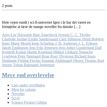
2 posts
Hele vejen rundt i sci-fi-universet Igen i år har det været en
fornøjelse at læse de mange noveller fra danske […]
Amy-Lee Harwardt
Bine Aggerbeck Iversen
C. C. Thybro
Charlotte Jarshøj
Emilie Søndergaard
Glen Stihmose
Heidi Bobjerg
Inger Marie Morell
Irene Scharbau
J. B. Andersen
J. L. Eriksen
Jakob Emiliussen
Jens Friis Jeppesen
Jens-Julius Gunderlund Dall
Kenneth Krabat
Martin Kraglund
Mikkel Ulriksen
Natascha
Lysebjerg
Peter Nørgaard
Rene Roer Thygesen
Richard Ipsen
Stephanie Fjeldsø Fischer
Susanne Abildgaard Olesen
Thomas Rud
Jensen
Tobias Bakmand Jungersen
Mere end overlevelse
Lige under overfladen
Mest for voksne
Noveller
Sci-fi
Science Fiction Cirklen