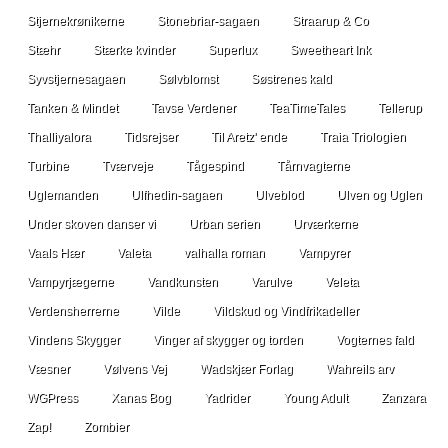
Stjernekrønikerne
Stonebriar-sagaen
Straarup & Co
Stæhr
Stærke kvinder
Superlux
Sweetheart Ink
Syvstjernesagaen
Sølvblomst
Søstrenes kald
Tanken & Mindet
Tavse Verdener
TeaTimeTales
Tellerup
Thalliyalora
Tidsrejser
Til Aretz' ende
Traia Triologien
Turbine
Tværveje
Tågespind
Tårnvagterne
Uglemanden
Ulfhedin-sagaen
Ulveblod
Ulven og Uglen
Under skoven danser vi
Urban serien
Urværkerne
Vaals Hær
Valeta
valhalla roman
Vampyrer
Vampyrjægerne
Vandkunsten
Varulve
Veleta
Verdensherrerne
Vilde
Vildskud og Vindfrikadeller
Vindens Skygger
Vinger af skygger og torden
Vogternes fald
Væsner
Vølvens Vej
Wadskjær Forlag
Wahreils arv
WGPress
Xanas Bog
Yadrider
Young Adult
Zanzara
Zap!
Zombier