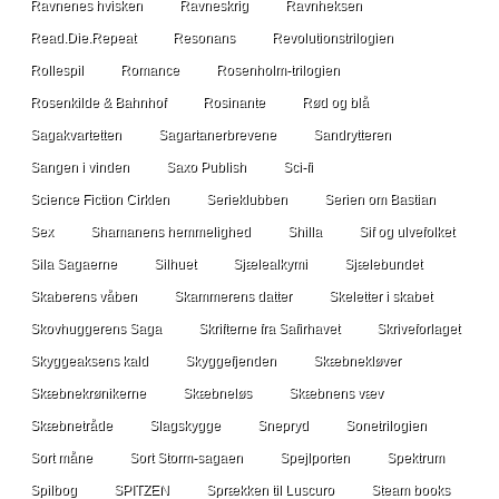
Ravnenes hvisken
Ravneskrig
Ravnheksen
Read.Die.Repeat
Resonans
Revolutionstrilogien
Rollespil
Romance
Rosenholm-trilogien
Rosenkilde & Bahnhof
Rosinante
Rød og blå
Sagakvartetten
Sagartanerbrevene
Sandrytteren
Sangen i vinden
Saxo Publish
Sci-fi
Science Fiction Cirklen
Serieklubben
Serien om Bastian
Sex
Shamanens hemmelighed
Shilla
Sif og ulvefolket
Sila Sagaerne
Silhuet
Sjælealkymi
Sjælebundet
Skaberens våben
Skammerens datter
Skeletter i skabet
Skovhuggerens Saga
Skrifterne fra Safirhavet
Skriveforlaget
Skyggeaksens kald
Skyggefjenden
Skæbnekløver
Skæbnekrønikerne
Skæbneløs
Skæbnens væv
Skæbnetråde
Slagskygge
Snepryd
Sonetrilogien
Sort måne
Sort Storm-sagaen
Spejlporten
Spektrum
Spilbog
SPITZEN
Sprækken til Luscuro
Steam books