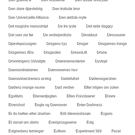
Den store djævlekrig
Den trofaste bror
Den Universelle Alliance
Den ældste myte
Det magiske manuskript
De tre tyste
Det røde daggry
Det som var før
De underjordiske
Dinoblast
Dinosaurer
Djævlepassagen
Dragens kys
Drager
Dragernes konge
Dragernes Æra
Dragesten
DreamLitt
Drone
Dronningens Udvalgte
Drømmemesteren
Dystopi
Dæmondræberen
Dæmonernes hav
Dæmonherskerens arving
Dødefolket
Dødemagersken
Dødens mange navne
Død verden
Efter krigen om solen
Egolibris
Elementjagten
Ellen Knivsbærer
Elvere
Elverskud
Engle og Dæmoner
Enter Darkness
Er du helten eller skurken
Erik Menneskesøn
Esgaro
Et varsel om storm
Eventyrsagaerne
Evig
Evighedens terninger
Exilium
Experiment 369
Facet