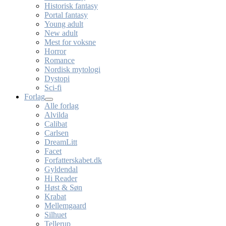
Historisk fantasy
Portal fantasy
Young adult
New adult
Mest for voksne
Horror
Romance
Nordisk mytologi
Dystopi
Sci-fi
Forlag
Alle forlag
Alvilda
Calibat
Carlsen
DreamLitt
Facet
Forfatterskabet.dk
Gyldendal
Hi Reader
Høst & Søn
Krabat
Mellemgaard
Silhuet
Tellerup