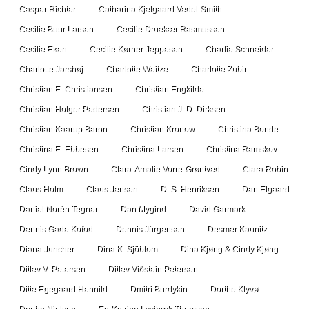
Casper Richter
Catharina Kjelgaard Vedel-Smith
Cecilie Buur Larsen
Cecilie Druekær Rasmussen
Cecilie Eken
Cecilie Kørner Jeppesen
Charlie Schneider
Charlotte Jarshøj
Charlotte Weitze
Charlotte Zubir
Christian E. Christiansen
Christian Engkilde
Christian Holger Pedersen
Christian J. D. Dirksen
Christian Kaarup Baron
Christian Kronow
Christina Bonde
Christina E. Ebbesen
Christina Larsen
Christina Ramskov
Cindy Lynn Brown
Clara-Amalie Vorre-Grøntved
Clara Robin
Claus Holm
Claus Jensen
D. S. Henriksen
Dan Elgaard
Daniel Norén Tegner
Dan Mygind
David Garmark
Dennis Gade Kofod
Dennis Jürgensen
Desmer Kaunitz
Diana Juncher
Dina K. Sjöblom
Dina Kjøng & Cindy Kjøng
Ditlev V. Petersen
Ditlev Viðstein Petersen
Ditte Egegaard Hennild
Dmitri Burdykin
Dorthe Klyvø