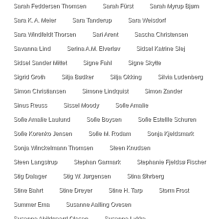
Sarah Feddersen Thomsen
Sarah Fürst
Sarah Myrup Bjørn
Sara K. A. Meier
Sara Tanderup
Sara Weisdorf
Sara Windfeldt Thorsen
Sari Arent
Sascha Christensen
Savanna Lind
Serina A.M. Elverløv
Sidsel Katrine Slej
Sidsel Sander Mittet
Signe Fahl
Signe Skytte
Sigrid Groth
Silja Bødker
Silja Okking
Silvia Ludenberg
Simon Christiansen
Simone Lindquist
Simon Zander
Sinus Reuss
Sissel Moody
Sofie Amalie
Sofie Amalie Laulund
Sofie Boysen
Sofie Estellle Schuren
Sofie Korenko Jensen
Sofie M. Rodam
Sonja Kjeldsmark
Sonja Winckelmann Thomsen
Steen Knudsen
Steen Langstrup
Stephan Garmark
Stephanie Fjeldsø Fischer
Stig Dalager
Stig W. Jørgensen
Stina Øhrberg
Stine Bahrt
Stine Dreyer
Stine H. Tarp
Storm Frost
Summer Ema
Susanne Aalling Ovesen
Susanne Abildgaard Olesen
Susanne Lykke