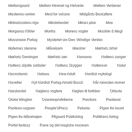
Mellemgaard
Mellem Himmel og Helvede
Mellem Verdener
Mestenes-serien
Mest for voksne
Midgårds Beskyttere
Midnatssolens rige
Mindelandet
Mirars plan
Moe
Morganas Kilder
Morika
Murens vogter
Muskler & Magi
Muusmann Forlag
Mysteriet om Den Virkelige Verden
Myternes stemme
Månebarn
Mæsker
Mørkets cirkel
Mørkets Gerninger
Mørkets søn
Namoma
Nattens sanger
Nattens skjulte soldater
Nattens Skygger
Natteravn
Natur
Necrodemic
Nelana
New Adult
Nordisk mytologi
Noveller
Nyt Nordisk Forlag Arnold Busck
Når runesten revner
Næslandet
Nøglens vogtere
Nøglen til fortiden
Oktavia
Orator trilogien
Ovanienprofetierne
Pandora
Pantanal
Panteon-sagaen
People'sPress
Petunia
Pigen fra havet
Pigen fra Månehøjen
Pilgaard Publishing
Politikens forlag
Portal fantasy
Rane og det magiske museum