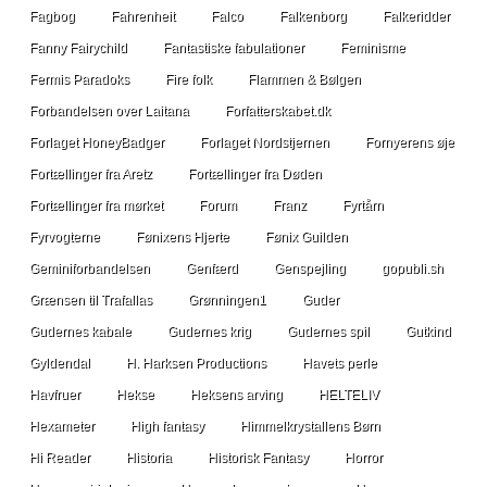
Fagbog
Fahrenheit
Falco
Falkenborg
Falkeridder
Fanny Fairychild
Fantastiske fabulationer
Feminisme
Fermis Paradoks
Fire folk
Flammen & Bølgen
Forbandelsen over Laitana
Forfatterskabet.dk
Forlaget HoneyBadger
Forlaget Nordstjernen
Fornyerens øje
Fortællinger fra Aretz
Fortællinger fra Døden
Fortællinger fra mørket
Forum
Franz
Fyrtårn
Fyrvogterne
Fønixens Hjerte
Fønix Guilden
Geminiforbandelsen
Genfærd
Genspejling
gopubli.sh
Grænsen til Trafallas
Grønningen1
Guder
Gudernes kabale
Gudernes krig
Gudernes spil
Gutkind
Gyldendal
H. Harksen Productions
Havets perle
Havfruer
Hekse
Heksens arving
HELTELIV
Hexameter
High fantasy
Himmelkrystallens Børn
Hi Reader
Historia
Historisk Fantasy
Horror