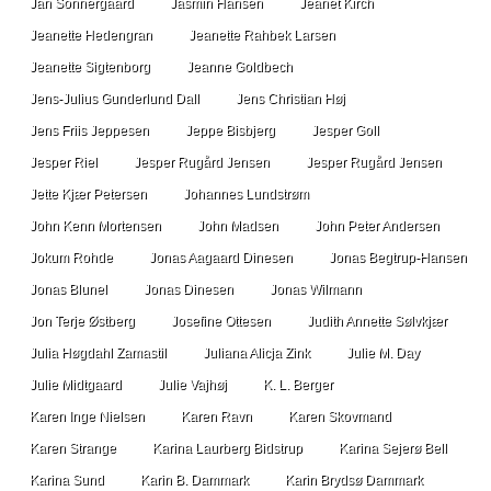
Jan Sonnergaard
Jasmin Hansen
Jeanet Kirch
Jeanette Hedengran
Jeanette Rahbek Larsen
Jeanette Sigtenborg
Jeanne Goldbech
Jens-Julius Gunderlund Dall
Jens Christian Høj
Jens Friis Jeppesen
Jeppe Bisbjerg
Jesper Goll
Jesper Riel
Jesper Rugård Jensen
Jesper Rugård Jensen
Jette Kjær Petersen
Johannes Lundstrøm
John Kenn Mortensen
John Madsen
John Peter Andersen
Jokum Rohde
Jonas Aagaard Dinesen
Jonas Begtrup-Hansen
Jonas Blunel
Jonas Dinesen
Jonas Wilmann
Jon Terje Østberg
Josefine Ottesen
Judith Annette Sølvkjær
Julia Høgdahl Zamastil
Juliana Alicja Zink
Julie M. Day
Julie Midtgaard
Julie Vajhøj
K. L. Berger
Karen Inge Nielsen
Karen Ravn
Karen Skovmand
Karen Strange
Karina Laurberg Bidstrup
Karina Sejerø Bell
Karina Sund
Karin B. Dammark
Karin Brydsø Dammark