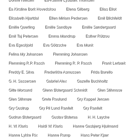
Dorthe Nielsen
Ea-Katrine Lystbæk Thomsen
Ea Kirstine Bork Hovedskou
Elena Gilberg
Elias Eliot
Elisabeth Hjartdal
Ellen Miriam Pedersen
Emil Blichfeldt
Emilie Querling
Emilie Sandbye
Emilie Søndergaard
Emil Taj Petersen
Emma Mandrup
Esther Rützou
Eva Egeskjold
Eva Götzsche
Eva Munk
Felina My Johansen
Flemming Johansen
Flemming R.P. Rasch
Flemming R. P. Rasch
Frank Lerbæk
Freddy E. Silva
Frederikke Asmussen
Frida Borello
G. H. Sassersen
Gabriel Alex
Gazelle Buchholtz
Gitte Morsund
Glenn Østergaard Schmidt
Glen Stihmose
Glen Stihmøe
Grete Roulund
Gry Kappel Jensen
Gry Oustrup
Gry Pil Lund Ranfelt
Gry Ranfelt
Gudrun Østergaard
Gustav Østeraa
H. H. Løyche
H. W. Klaris
Haidi W. Klaris
Hanne Gasbjerg Hjulmand
Hanne Lykke Rix
Hanne Rump
Hans Peter Kjær