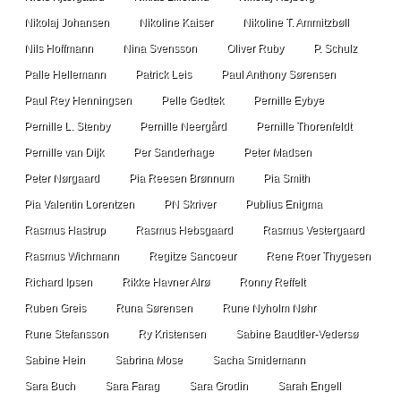
Nikolaj Johansen
Nikoline Kaiser
Nikoline T. Ammitzbøll
Nils Hoffmann
Nina Svensson
Oliver Ruby
P. Schulz
Palle Hellemann
Patrick Leis
Paul Anthony Sørensen
Paul Rey Henningsen
Pelle Gedtek
Pernille Eybye
Pernille L. Stenby
Pernille Neergård
Pernille Thorenfeldt
Pernille van Dijk
Per Sanderhage
Peter Madsen
Peter Nørgaard
Pia Reesen Brønnum
Pia Smith
Pia Valentin Lorentzen
PN Skriver
Publius Enigma
Rasmus Hastrup
Rasmus Hebsgaard
Rasmus Vestergaard
Rasmus Wichmann
Regitze Sancoeur
Rene Roer Thygesen
Richard Ipsen
Rikke Havner Alrø
Ronny Reffelt
Ruben Greis
Runa Sørensen
Rune Nyholm Nøhr
Rune Stefansson
Ry Kristensen
Sabine Baudtler-Vedersø
Sabine Hein
Sabrina Mose
Sacha Smidemann
Sara Buch
Sara Farag
Sara Grodin
Sarah Engell