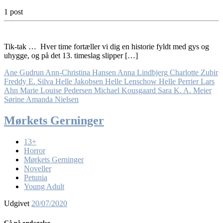
1 post
Tik-tak … Hver time fortæller vi dig en historie fyldt med gys og
uhygge, og på det 13. timeslag slipper […]
Ane Gudrun
Ann-Christina Hansen
Anna Lindbjerg
Charlotte Zubir
Freddy E. Silva
Helle Jakobsen
Helle Lenschow
Helle Perrier
Lars
Ahn
Marie Louise Pedersen
Michael Kousgaard
Sara K. A. Meier
Sørine Amanda Nielsen
Mørkets Gerninger
13+
Horror
Mørkets Gerninger
Noveller
Petunia
Young Adult
Udgivet
20/07/2020
Gå på opdagelse