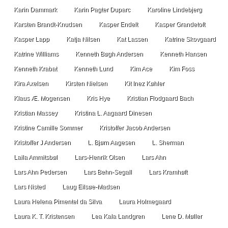
Karin Dammark
Karin Pagter Duparc
Karoline Lindebjerg
Karsten Brandt-Knudsen
Kasper Endelt
Kasper Grandetoft
Kasper Lapp
Katja Nilsen
Kat Lassen
Katrine Skovgaard
Katrine Williams
Kenneth Bøgh Andersen
Kenneth Hansen
Kenneth Krabat
Kenneth Lund
Kim Ace
Kim Foss
Kira Axelsen
Kirsten Nielsen
Kit Inez Køhler
Klaus Æ. Mogensen
Kris Hye
Kristian Flodgaard Bach
Kristian Massey
Kristina L. Aagaard Dinesen
Kristine Camille Sommer
Kristoffer Jacob Andersen
Kristoffer J Andersen
L. Bjørn Aagesen
L. Sherman
Laila Ammitsbøl
Lars-Henrik Olsen
Lars Ahn
Lars Ahn Pedersen
Lars Behn-Segall
Lars Kramhøft
Lars Nisted
Laug Eilsøe-Madsen
Laura Helena Pimentel da Silva
Laura Holmegaard
Laura K. T. Kristensen
Lea Kala Landgren
Lene D. Møller