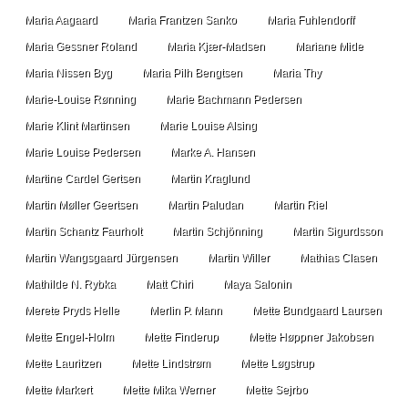
Maria Aagaard
Maria Frantzen Sanko
Maria Fuhlendorff
Maria Gessner Roland
Maria Kjær-Madsen
Mariane Mide
Maria Nissen Byg
Maria Pilh Bengtsen
Maria Thy
Marie-Louise Rønning
Marie Bachmann Pedersen
Marie Klint Martinsen
Marie Louise Alsing
Marie Louise Pedersen
Marke A. Hansen
Martine Cardel Gertsen
Martin Kraglund
Martin Møller Geertsen
Martin Paludan
Martin Riel
Martin Schantz Faurholt
Martin Schjönning
Martin Sigurdsson
Martin Wangsgaard Jürgensen
Martin Willer
Mathias Clasen
Mathilde N. Rybka
Matt Chiri
Maya Salonin
Merete Pryds Helle
Merlin P. Mann
Mette Bundgaard Laursen
Mette Engel-Holm
Mette Finderup
Mette Høppner Jakobsen
Mette Lauritzen
Mette Lindstrøm
Mette Løgstrup
Mette Markert
Mette Mika Werner
Mette Sejrbo