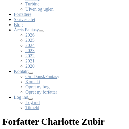
Turbine
Ulven og uglen
Forfattere
Skrivestafet
Blog
Årets Fantasy
2026
2025
2024
2023
2022
2021
2020
Kontakt
Om DanskFantasy
Kontakt
Opret ny bog
Opret ny forfatter
Log ind
Log ind
Tilmeld
Forfatter Charlotte Zubir