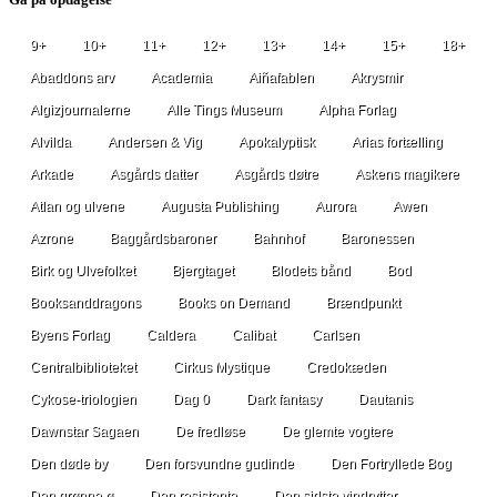
9+
10+
11+
12+
13+
14+
15+
18+
Abaddons arv
Academia
Aiñafablen
Akrysmir
Algizjournalerne
Alle Tings Museum
Alpha Forlag
Alvilda
Andersen & Vig
Apokalyptisk
Arias fortælling
Arkade
Asgårds datter
Asgårds døtre
Askens magikere
Atlan og ulvene
Augusta Publishing
Aurora
Awen
Azrone
Baggårdsbaroner
Bahnhof
Baronessen
Birk og Ulvefolket
Bjergtaget
Blodets bånd
Bod
Booksanddragons
Books on Demand
Brændpunkt
Byens Forlag
Caldera
Calibat
Carlsen
Centralbiblioteket
Cirkus Mystique
Credokæden
Cykose-triologien
Dag 0
Dark fantasy
Dautanis
Dawnstar Sagaen
De fredløse
De glemte vogtere
Den døde by
Den forsvundne gudinde
Den Fortryllede Bog
Den grønne ø
Den resistente
Den sidste vindrytter