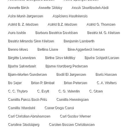
Annette Birch
Annette Skibby
Arash Sharifzadeh Abdi
Aske Munk-Jørgensen
Aspíciens Haufniensis
Astrid B. Z. Madsen
Astrid B.Z. Madsen
Astrid G. Thomsen
Aura Isolde
Barbara Beatrice Davidsen
Beatrix M. G. Nielsen
Beatrix Miranda Ginn Nielsen
Benjamin Lamberth
Benno Moes
Bettina Liane
Bine Aggerbeck Iversen
Birgitte Lorentzen
Birthe Skov Midtiby
Bjarke Schjødt Larsen
Bjarke Sølverbæk
Bjarne Nordberg Pedersen
Bjørn-Morten Gundersen
Bodil El Jørgensen
Boris Hansen
Bo Sejer
Brian P. Ørnbøl
Brian Petersen
C. A. Wolters
C. C. Thybro
C. Evytt
C. G. Valentin
C. Olsen
Camilla Fønss Bach Friis
Camilla Henningsen
Camilla Wandahl
Caner Doga Cansi
Carl Christian Abrahamsen
Carl Gustav Werner
Caroline Stadsbjerg
Carsten Bossen Christiansen