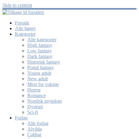
Skip to content
Forside
Alle bøger
Kategorier
Alle kategorier
High fantasy
Low fantasy
Dark fantasy
Historisk fantasy
Portal fantasy
Young adult
New adult
Mest for voksne
Horror
Romance
Nordisk mytologi
Dystopi
Sci-fi
Forlag
Alle forlag
Alvilda
Calibat