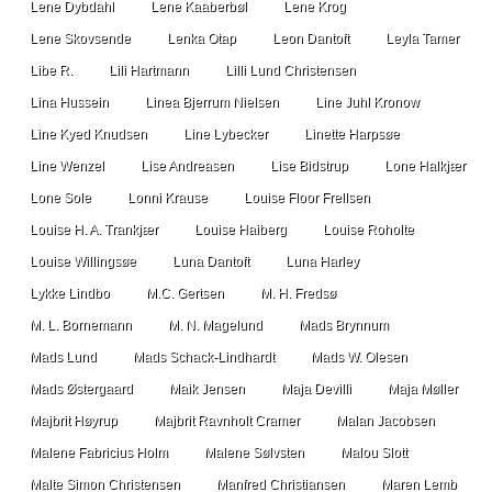
Lene Dybdahl
Lene Kaaberbøl
Lene Krog
Lene Skovsende
Lenka Otap
Leon Dantoft
Leyla Tamer
Libe R.
Lili Hartmann
Lilli Lund Christensen
Lina Hussein
Linea Bjerrum Nielsen
Line Juhl Kronow
Line Kyed Knudsen
Line Lybecker
Linette Harpsøe
Line Wenzel
Lise Andreasen
Lise Bidstrup
Lone Halkjær
Lone Sole
Lonni Krause
Louise Floor Frellsen
Louise H. A. Trankjær
Louise Haiberg
Louise Roholte
Louise Willingsøe
Luna Dantoft
Luna Harley
Lykke Lindbo
M.C. Gertsen
M. H. Fredsø
M. L. Bornemann
M. N. Magelund
Mads Brynnum
Mads Lund
Mads Schack-Lindhardt
Mads W. Olesen
Mads Østergaard
Maik Jensen
Maja Devilli
Maja Møller
Majbrit Høyrup
Majbrit Ravnholt Cramer
Malan Jacobsen
Malene Fabricius Holm
Malene Sølvsten
Malou Slott
Malte Simon Christensen
Manfred Christiansen
Maren Lemb