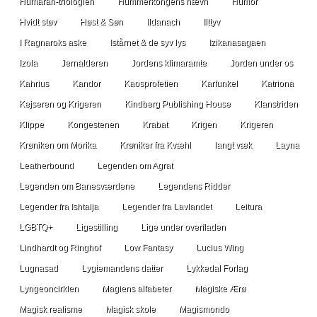
Humaran-triologien
Hummerkongens hævn
Humor
Hvidt støv
Høst & Søn
Ildanach
Ilttyv
I Ragnaroks aske
Istårnet & de syv lys
Izikanasagaen
Izola
Jernalderen
Jordens klimaramte
Jorden under os
Kahrius
Kandor
Kaosprofetien
Karfunkel
Katriona
Kejseren og Krigeren
Kindberg Publishing House
Klanstriden
Klippe
Kongestenen
Krabat
Krigen
Krigeren
Krøniken om Morika
Krøniker fra Kvæhl
langt væk
Layna
Leatherbound
Legenden om Agrat
Legenden om Banesværdene
Legendens Ridder
Legender fra Ishtaija
Legender fra Lavlandet
Leitura
LGBTQ+
Ligestilling
Lige under overfladen
Lindhardt og Ringhof
Low Fantasy
Lucius Wing
Lugnasad
Lygtemandens datter
Lykkedal Forlag
Lyngeoncirklen
Magiens alfabeter
Magiske Ærø
Magisk realisme
Magisk skole
Magismondo