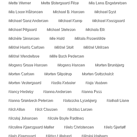
Mette Werner
Mette Østergaard Filsø
Mia Lena Engebretsen
Mia Louw Håkonsen
Michael B. Hansen
Michael Dyst
Michael Ganz Andersen
Michael Kamp
Michael Kousgaard
Michael Pilgaard
Michael Steleson
Michala Elk
Michèle Simonsen
Mie Hald
Mikala Rosenkilde
Mikkel Harris Carlsen
Mikkel Stolt
Mikkel Ulriksen
Mikkel Wendelboe
Mille Buch Pedersen
Mogens Graae Hansen
Mogens Hansen
Morten Brunbjerg
Morten Carlsen
Morten Glipstrup
Morten Gottschalck
Morten Vestergaard
Nadia Kebaier
Naja Vaaben
Nancy Hedeby
Nanna Andersen
Nanna Foss
Nanna Grønbech Petersen
Natascha Lysebjerg
Nathali Liane
Nick Allan
Nick Clausen
Nicklas Larsen
Nicolaj Johansen
Nicole Boyle Rødtnes
Nicoline Kjærsgaard Møller
Niels Christensen
Niels Gjerløff
Niels Kjærgaard
Niklas Lillelund
Nikolaj Højberg