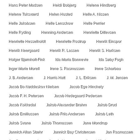
Hans Peter Madsen
Heidi Bobjerg
Helene Hindberg
Helene Toksværd
Helen Husted
Helle A. Nissen
Helle Jakobsen
Helle Lenschow
Helle Perrier
Helle Ryding
Henning Andersen
Henriette Ditlevsen
Henriette Hesselholdt
Henriette Rostrup
Henrik Einspor
Henrik Neergaard
Henrik R. Lassen
Henrik S. Harksen
Holger Bjørnholt-Fink
Ida Maria Bonnevie
Ida Søby Fogh
Inger Marie Morell
Irene S. Rasmussen
Irene Scharbau
J. B. Andersen
J. Harris Hatt
J. L. Eriksen
J. M. Jensen
Jacob Bo Nøddeskov Nielsen
Jacob Ege Hinchely
Jacob F. H. Petersen
Jacob Hedegaard Pedersen
Jacob Kokkedal
Jakob Alexander Brahm
Jakob Drud
Jakob Emiliussen
Jakob Friis Andersen
Jakob Leth
Jakob Svane
Jakob Thomassen
Jane Mondrup
Jannich Allan Stæhr
Jannick Bay Christensen
Jan Rasmussen