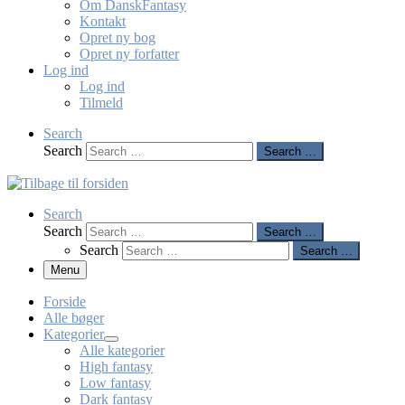
Om DanskFantasy
Kontakt
Opret ny bog
Opret ny forfatter
Log ind
Log ind
Tilmeld
Search
Search
Search …
Search
Search
Search …
Search
Search …
Menu
Forside
Alle bøger
Kategorier
Alle kategorier
High fantasy
Low fantasy
Dark fantasy