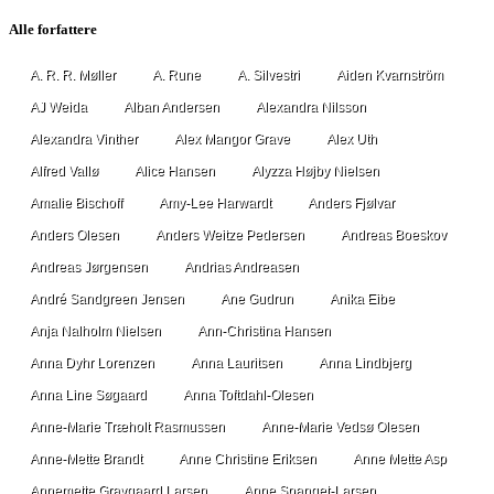
Alle forfattere
A. R. R. Møller
A. Rune
A. Silvestri
Aiden Kvarnström
AJ Weida
Alban Andersen
Alexandra Nilsson
Alexandra Vinther
Alex Mangor Grave
Alex Uth
Alfred Vallø
Alice Hansen
Alyzza Højby Nielsen
Amalie Bischoff
Amy-Lee Harwardt
Anders Fjølvar
Anders Olesen
Anders Weitze Pedersen
Andreas Boeskov
Andreas Jørgensen
Andrias Andreasen
André Sandgreen Jensen
Ane Gudrun
Anika Eibe
Anja Nalholm Nielsen
Ann-Christina Hansen
Anna Dyhr Lorenzen
Anna Lauritsen
Anna Lindbjerg
Anna Line Søgaard
Anna Toftdahl-Olesen
Anne-Marie Træholt Rasmussen
Anne-Marie Vedsø Olesen
Anne-Mette Brandt
Anne Christine Eriksen
Anne Mette Asp
Annemette Gravgaard Larsen
Anne Spanget-Larsen