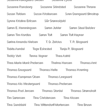
Susanne Ransborg
Susanne Skindstad
Susanne Thrane
Susan Toldam
Susse Kristiansen
Sven Damgaard Ørnstrup
Synne Kristine Eriksen
Sår Grønnskjold
Søren E. Hemmingsen
Søren Juhler
Søren Staal Balslev
Søren Tim Nordbo
Søren Toft
Søren Toft Høyner
Sørine Amanda Nielsen
T. D. Zelcius
T. R. Bisgaard
Tabita Aundal
Tage Eskestad
Tanja R. Bisgaard
Teddy Vork
Tenna Vagner
Thea Astrid
Thea Marie Munk Pedersen
Thelma Hansen
Thomas Arnt
Thomas Daugaard
Thomas Helle
Thomas Hverring
Thomas Kampman Olsen
Thomas Leegaard
Thomas Nis Westergaard
Thomas Pedersen
Thomas Rud Jensen
Thomas Stordal
Thomas Strømsholt
Tim Sørensen
Tina Christensen
Tina Nissen
Tina Sanddahl
Tina Wittendorff Mortensen
Tine Bruun