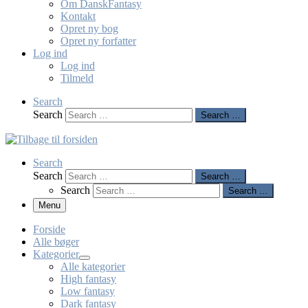
Om DanskFantasy
Kontakt
Opret ny bog
Opret ny forfatter
Log ind
Log ind
Tilmeld
Search
Search
Search …
Search
Search
Search …
Search
Search …
Menu
Forside
Alle bøger
Kategorier
Alle kategorier
High fantasy
Low fantasy
Dark fantasy