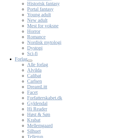
Historisk fantasy
Portal fantasy
Young adult
New adult
Mest for voksne
Horror
Romance
Nordisk mytologi
Dystopi
Sci-fi
Forlag
Alle forlag
Alvilda
Calibat
Carlsen
DreamLitt
Facet
Forfatterskabet.dk
Gyldendal
Hi Reader
Høst & Søn
Krabat
Mellemgaard
Silhuet
Tellerup