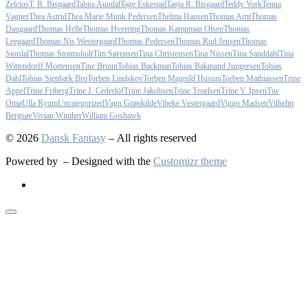
Zelcius
T. R. Bisgaard
Tabita Aundal
Tage Eskestad
Tanja R. Bisgaard
Teddy Vork
Tenna
Vagner
Thea Astrid
Thea Marie Munk Pedersen
Thelma Hansen
Thomas Arnt
Thomas
Daugaard
Thomas Helle
Thomas Hverring
Thomas Kampman Olsen
Thomas
Leegaard
Thomas Nis Westergaard
Thomas Pedersen
Thomas Rud Jensen
Thomas
Stordal
Thomas Strømsholt
Tim Sørensen
Tina Christensen
Tina Nissen
Tina Sanddahl
Tina
Wittendorff Mortensen
Tine Bruun
Tobias Backman
Tobias Bakmand Jungersen
Tobias
Dahl
Tobias Stenbæk Bro
Torben Lindskov
Torben Magnild Husum
Torben Mathiassen
Trine
Appel
Trine Friberg
Trine J. Cederlöf
Trine Jakobsen
Trine Troelsen
Trine V. Ipsen
Tue
Omø
Ulla Ryum
Uncategorized
Vagn Grønkilde
Vibeke Vestergaard
Viggo Madsen
Vilhelm
Bergsøe
Vivian Winther
William Goshawk
© 2026
Dansk Fantasy
– All rights reserved
Powered by
– Designed with the
Customizr theme