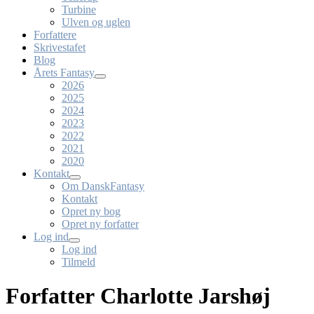
Turbine
Ulven og uglen
Forfattere
Skrivestafet
Blog
Årets Fantasy
2026
2025
2024
2023
2022
2021
2020
Kontakt
Om DanskFantasy
Kontakt
Opret ny bog
Opret ny forfatter
Log ind
Log ind
Tilmeld
Forfatter Charlotte Jarshøj