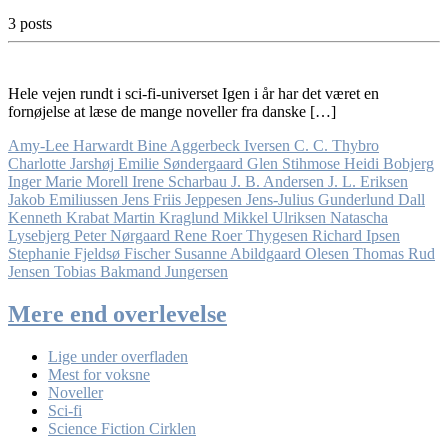
3 posts
Hele vejen rundt i sci-fi-universet Igen i år har det været en
fornøjelse at læse de mange noveller fra danske […]
Amy-Lee Harwardt
Bine Aggerbeck Iversen
C. C. Thybro
Charlotte Jarshøj
Emilie Søndergaard
Glen Stihmose
Heidi Bobjerg
Inger Marie Morell
Irene Scharbau
J. B. Andersen
J. L. Eriksen
Jakob Emiliussen
Jens Friis Jeppesen
Jens-Julius Gunderlund Dall
Kenneth Krabat
Martin Kraglund
Mikkel Ulriksen
Natascha
Lysebjerg
Peter Nørgaard
Rene Roer Thygesen
Richard Ipsen
Stephanie Fjeldsø Fischer
Susanne Abildgaard Olesen
Thomas Rud
Jensen
Tobias Bakmand Jungersen
Mere end overlevelse
Lige under overfladen
Mest for voksne
Noveller
Sci-fi
Science Fiction Cirklen