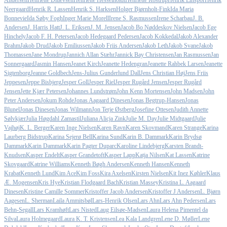
Andersen
Henriette Ditlevsen
Henriette Hesselholdt
Henriette Rostrup
Henrik Einspor
Henrik
Neergaard
Henrik R. Lassen
Henrik S. Harksen
Holger Bjørnholt-Fink
Ida Maria
Bonnevie
Ida Søby Fogh
Inger Marie Morell
Irene S. Rasmussen
Irene Scharbau
J. B.
Andersen
J. Harris Hatt
J. L. Eriksen
J. M. Jensen
Jacob Bo Nøddeskov Nielsen
Jacob Ege
Hinchely
Jacob F. H. Petersen
Jacob Hedegaard Pedersen
Jacob Kokkedal
Jakob Alexander
Brahm
Jakob Drud
Jakob Emiliussen
Jakob Friis Andersen
Jakob Leth
Jakob Svane
Jakob
Thomassen
Jane Mondrup
Jannich Allan Stæhr
Jannick Bay Christensen
Jan Rasmussen
Jan
Sonnergaard
Jasmin Hansen
Jeanet Kirch
Jeanette Hedengran
Jeanette Rahbek Larsen
Jeanette
Sigtenborg
Jeanne Goldbech
Jens-Julius Gunderlund Dall
Jens Christian Høj
Jens Friis
Jeppesen
Jeppe Bisbjerg
Jesper Goll
Jesper Riel
Jesper Rugård Jensen
Jesper Rugård
Jensen
Jette Kjær Petersen
Johannes Lundstrøm
John Kenn Mortensen
John Madsen
John
Peter Andersen
Jokum Rohde
Jonas Aagaard Dinesen
Jonas Begtrup-Hansen
Jonas
Blunel
Jonas Dinesen
Jonas Wilmann
Jon Terje Østberg
Josefine Ottesen
Judith Annette
Sølvkjær
Julia Høgdahl Zamastil
Juliana Alicja Zink
Julie M. Day
Julie Midtgaard
Julie
Vajhøj
K. L. Berger
Karen Inge Nielsen
Karen Ravn
Karen Skovmand
Karen Strange
Karina
Laurberg Bidstrup
Karina Sejerø Bell
Karina Sund
Karin B. Dammark
Karin Brydsø
Dammark
Karin Dammark
Karin Pagter Duparc
Karoline Lindebjerg
Karsten Brandt-
Knudsen
Kasper Endelt
Kasper Grandetoft
Kasper Lapp
Katja Nilsen
Kat Lassen
Katrine
Skovgaard
Katrine Williams
Kenneth Bøgh Andersen
Kenneth Hansen
Kenneth
Krabat
Kenneth Lund
Kim Ace
Kim Foss
Kira Axelsen
Kirsten Nielsen
Kit Inez Køhler
Klaus
Æ. Mogensen
Kris Hye
Kristian Flodgaard Bach
Kristian Massey
Kristina L. Aagaard
Dinesen
Kristine Camille Sommer
Kristoffer Jacob Andersen
Kristoffer J Andersen
L. Bjørn
Aagesen
L. Sherman
Laila Ammitsbøl
Lars-Henrik Olsen
Lars Ahn
Lars Ahn Pedersen
Lars
Behn-Segall
Lars Kramhøft
Lars Nisted
Laug Eilsøe-Madsen
Laura Helena Pimentel da
Silva
Laura Holmegaard
Laura K. T. Kristensen
Lea Kala Landgren
Lene D. Møller
Lene