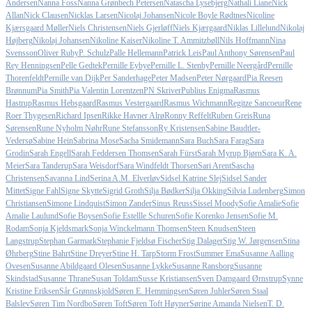
Andersen
Nanna Foss
Nanna Grønbech Petersen
Natascha Lysebjerg
Nathali Liane
Nick
Allan
Nick Clausen
Nicklas Larsen
Nicolaj Johansen
Nicole Boyle Rødtnes
Nicoline
Kjærsgaard Møller
Niels Christensen
Niels Gjerløff
Niels Kjærgaard
Niklas Lillelund
Nikolaj
Højberg
Nikolaj Johansen
Nikoline Kaiser
Nikoline T. Ammitzbøll
Nils Hoffmann
Nina
Svensson
Oliver Ruby
P. Schulz
Palle Hellemann
Patrick Leis
Paul Anthony Sørensen
Paul
Rey Henningsen
Pelle Gedtek
Pernille Eybye
Pernille L. Stenby
Pernille Neergård
Pernille
Thorenfeldt
Pernille van Dijk
Per Sanderhage
Peter Madsen
Peter Nørgaard
Pia Reesen
Brønnum
Pia Smith
Pia Valentin Lorentzen
PN Skriver
Publius Enigma
Rasmus
Hastrup
Rasmus Hebsgaard
Rasmus Vestergaard
Rasmus Wichmann
Regitze Sancoeur
Rene
Roer Thygesen
Richard Ipsen
Rikke Havner Alrø
Ronny Reffelt
Ruben Greis
Runa
Sørensen
Rune Nyholm Nøhr
Rune Stefansson
Ry Kristensen
Sabine Baudtler-
Vedersø
Sabine Hein
Sabrina Mose
Sacha Smidemann
Sara Buch
Sara Farag
Sara
Grodin
Sarah Engell
Sarah Feddersen Thomsen
Sarah Fürst
Sarah Myrup Bjørn
Sara K. A.
Meier
Sara Tanderup
Sara Weisdorf
Sara Windfeldt Thorsen
Sari Arent
Sascha
Christensen
Savanna Lind
Serina A.M. Elverløv
Sidsel Katrine Slej
Sidsel Sander
Mittet
Signe Fahl
Signe Skytte
Sigrid Groth
Silja Bødker
Silja Okking
Silvia Ludenberg
Simon
Christiansen
Simone Lindquist
Simon Zander
Sinus Reuss
Sissel Moody
Sofie Amalie
Sofie
Amalie Laulund
Sofie Boysen
Sofie Estellle Schuren
Sofie Korenko Jensen
Sofie M.
Rodam
Sonja Kjeldsmark
Sonja Winckelmann Thomsen
Steen Knudsen
Steen
Langstrup
Stephan Garmark
Stephanie Fjeldsø Fischer
Stig Dalager
Stig W. Jørgensen
Stina
Øhrberg
Stine Bahrt
Stine Dreyer
Stine H. Tarp
Storm Frost
Summer Ema
Susanne Aalling
Ovesen
Susanne Abildgaard Olesen
Susanne Lykke
Susanne Ransborg
Susanne
Skindstad
Susanne Thrane
Susan Toldam
Susse Kristiansen
Sven Damgaard Ørnstrup
Synne
Kristine Eriksen
Sår Grønnskjold
Søren E. Hemmingsen
Søren Juhler
Søren Staal
Balslev
Søren Tim Nordbo
Søren Toft
Søren Toft Høyner
Sørine Amanda Nielsen
T. D.