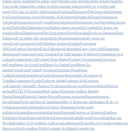
grønne ø
Den resistente
Den sidste vindrytter
Den store djævlekrig
Den trofaste bror
Den
Universelle Alliance
Den ældste myte
Det magiske manuskript
De tre tyste
Det røde
daggry
Det som var før
De underjordiske
Dinoblast
Dinosaurer
Djævlepassagen
Dragens
kys
Drager
Dragernes konge
Dragernes Æra
Dragesten
DreamLitt
Drone
Dronningens
Udvalgte
Drømmemesteren
Dystopi
Dæmondræberen
Dæmonernes hav
Dæmonherskerens
arving
Dødefolket
Dødemagersken
Dødens mange navne
Død verden
Efter krigen om
solen
Egolibris
Elementjagten
Ellen Knivsbærer
Elvere
Elverskud
Engle og Dæmoner
Enter
Darkness
Er du helten eller skurken
Erik Menneskesøn
Esgaro
Et varsel om
storm
Eventyrsagaerne
Evig
Evighedens terninger
Exilium
Experiment
369
Facet
Fagbog
Fahrenheit
Falco
Falkenborg
Falkeridder
Fanny Fairychild
Fantastiske
fabulationer
Feminisme
Fermis Paradoks
Fire folk
Flammen & Bølgen
Forbandelsen over
Laitana
Forfatterskabet.dk
Forlaget HoneyBadger
Forlaget Nordstjernen
Fornyerens
øje
Fortællinger fra Aretz
Fortællinger fra Døden
Fortællinger fra
mørket
Forum
Franz
Fyrtårn
Fyrvogterne
Fønixens Hjerte
Fønix
Guilden
Geminiforbandelsen
Genfærd
Genspejling
gopubli.sh
Grænsen til
Trafallas
Grønningen1
Guder
Gudernes kabale
Gudernes krig
Gudernes
spil
Gutkind
Gyldendal
H. Harksen Productions
Havets perle
Havfruer
Hekse
Heksens
arving
HELTELIV
Hexameter
High fantasy
Himmelkrystallens Børn
Hi
Reader
Historia
Historisk Fantasy
Horror
Humaran-triologien
Hummerkongens
hævn
Humor
Hvidt støv
Høst & Søn
Ildanach
Ilttyv
I Ragnaroks aske
Istårnet & de syv
lys
Izikanasagaen
Izola
Jernalderen
Jordens klimaramte
Jorden under
os
Kahrius
Kandor
Kaosprofetien
Karfunkel
Katriona
Kejseren og Krigeren
Kindberg
Publishing House
Klanstriden
Klippe
Kongestenen
Krabat
Krigen
Krigeren
Krøniken om
Morika
Krøniker fra Kvæhl
langt væk
Layna
Leatherbound
Legenden om Agrat
Legenden om
Banesværdene
Legendens Ridder
Legender fra Ishtaija
Legender fra