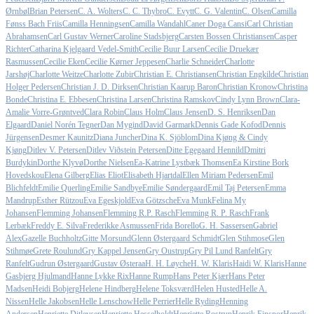
Ørnbøl
Brian Petersen
C. A. Wolters
C. C. Thybro
C. Evytt
C. G. Valentin
C. Olsen
Camilla
Fønss Bach Friis
Camilla Henningsen
Camilla Wandahl
Caner Doga Cansi
Carl Christian
Abrahamsen
Carl Gustav Werner
Caroline Stadsbjerg
Carsten Bossen Christiansen
Casper
Richter
Catharina Kjelgaard Vedel-Smith
Cecilie Buur Larsen
Cecilie Druekær
Rasmussen
Cecilie Eken
Cecilie Kørner Jeppesen
Charlie Schneider
Charlotte
Jarshøj
Charlotte Weitze
Charlotte Zubir
Christian E. Christiansen
Christian Engkilde
Christian
Holger Pedersen
Christian J. D. Dirksen
Christian Kaarup Baron
Christian Kronow
Christina
Bonde
Christina E. Ebbesen
Christina Larsen
Christina Ramskov
Cindy Lynn Brown
Clara-
Amalie Vorre-Grøntved
Clara Robin
Claus Holm
Claus Jensen
D. S. Henriksen
Dan
Elgaard
Daniel Norén Tegner
Dan Mygind
David Garmark
Dennis Gade Kofod
Dennis
Jürgensen
Desmer Kaunitz
Diana Juncher
Dina K. Sjöblom
Dina Kjøng & Cindy
Kjøng
Ditlev V. Petersen
Ditlev Viðstein Petersen
Ditte Egegaard Hennild
Dmitri
Burdykin
Dorthe Klyvø
Dorthe Nielsen
Ea-Katrine Lystbæk Thomsen
Ea Kirstine Bork
Hovedskou
Elena Gilberg
Elias Eliot
Elisabeth Hjartdal
Ellen Miriam Pedersen
Emil
Blichfeldt
Emilie Querling
Emilie Sandbye
Emilie Søndergaard
Emil Taj Petersen
Emma
Mandrup
Esther Rützou
Eva Egeskjold
Eva Götzsche
Eva Munk
Felina My
Johansen
Flemming Johansen
Flemming R.P. Rasch
Flemming R. P. Rasch
Frank
Lerbæk
Freddy E. Silva
Frederikke Asmussen
Frida Borello
G. H. Sassersen
Gabriel
Alex
Gazelle Buchholtz
Gitte Morsund
Glenn Østergaard Schmidt
Glen Stihmose
Glen
Stihmøe
Grete Roulund
Gry Kappel Jensen
Gry Oustrup
Gry Pil Lund Ranfelt
Gry
Ranfelt
Gudrun Østergaard
Gustav Østeraa
H. H. Løyche
H. W. Klaris
Haidi W. Klaris
Hanne
Gasbjerg Hjulmand
Hanne Lykke Rix
Hanne Rump
Hans Peter Kjær
Hans Peter
Madsen
Heidi Bobjerg
Helene Hindberg
Helene Toksværd
Helen Husted
Helle A.
Nissen
Helle Jakobsen
Helle Lenschow
Helle Perrier
Helle Ryding
Henning