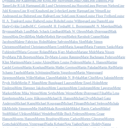
Dybdahl
Lene Kaaberbøl
Lene Krog
Lene Skovsende
Lenka Otap
Leon Dantoft
Leyla
Tamer
Libe R.
Lili Hartmann
Lilli Lund Christensen
Lina Hussein
Linea Bjerrum Nielsen
Line
Juhl Kronow
Line Kyed Knudsen
Line Lybecker
Linette Harpsøe
Line Wenzel
Lise
Andreasen
Lise Bidstrup
Lone Halkjær
Lone Sole
Lonni Krause
Louise Floor Frellsen
Louise
H. A. Trankjær
Louise Haiberg
Louise Roholte
Louise Willingsøe
Luna Dantoft
Luna
Harley
Lykke Lindbo
M.C. Gertsen
M. H. Fredsø
M. L. Bornemann
M. N. Magelund
Mads
Brynnum
Mads Lund
Mads Schack-Lindhardt
Mads W. Olesen
Mads Østergaard
Maik
Jensen
Maja Devilli
Maja Møller
Majbrit Høyrup
Majbrit Ravnholt Cramer
Malan
Jacobsen
Malene Fabricius Holm
Malene Sølvsten
Malou Slott
Malte Simon
Christensen
Manfred Christiansen
Maren Lemb
Maria Aagaard
Maria Frantzen Sanko
Maria
Fuhlendorff
Maria Gessner Roland
Maria Kjær-Madsen
Mariane Mide
Maria Nissen
Byg
Maria Pilh Bengtsen
Maria Thy
Marie-Louise Rønning
Marie Bachmann Pedersen
Marie
Klint Martinsen
Marie Louise Alsing
Marie Louise Pedersen
Marke A. Hansen
Martine
Cardel Gertsen
Martin Kraglund
Martin Møller Geertsen
Martin Paludan
Martin Riel
Martin
Schantz Faurholt
Martin Schjönning
Martin Sigurdsson
Martin Wangsgaard
Jürgensen
Martin Willer
Mathias Clasen
Mathilde N. Rybka
Matt Chiri
Maya Salonin
Merete
Pryds Helle
Merlin P. Mann
Mette Bundgaard Laursen
Mette Engel-Holm
Mette
Finderup
Mette Høppner Jakobsen
Mette Lauritzen
Mette Lindstrøm
Mette Løgstrup
Mette
Markert
Mette Mika Werner
Mette Sejrbo
Mette Werner
Mette Østergaard Filsø
Mia Lena
Engebretsen
Mia Louw Håkonsen
Michael B. Hansen
Michael Dyst
Michael Ganz
Andersen
Michael Kamp
Michael Kousgaard
Michael Pilgaard
Michael Steleson
Michala
Elk
Michèle Simonsen
Mie Hald
Mikala Rosenkilde
Mikkel Harris Carlsen
Mikkel
Stolt
Mikkel Ulriksen
Mikkel Wendelboe
Mille Buch Pedersen
Mogens Graae
Hansen
Mogens Hansen
Morten Brunbjerg
Morten Carlsen
Morten Glipstrup
Morten
Gottschalck
Morten Vestergaard
Nadia Kebaier
Naja Vaaben
Nancy Hedeby
Nanna