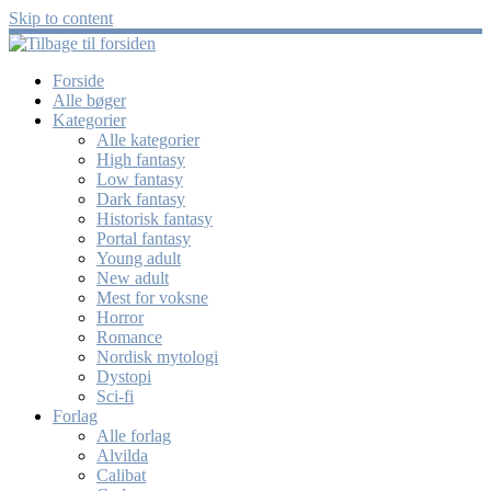
Skip to content
Forside
Alle bøger
Kategorier
Alle kategorier
High fantasy
Low fantasy
Dark fantasy
Historisk fantasy
Portal fantasy
Young adult
New adult
Mest for voksne
Horror
Romance
Nordisk mytologi
Dystopi
Sci-fi
Forlag
Alle forlag
Alvilda
Calibat