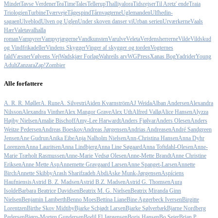
Mindet
Tavse Verdener
TeaTimeTales
Tellerup
Thalliyalora
Tidsrejser
Til Aretz' ende
Traia
Triologien
Turbine
Tværveje
Tågespind
Tårnvagterne
Uglemanden
Ulfhedin-
sagaen
Ulveblod
Ulven og Uglen
Under skoven danser vi
Urban serien
Urværkerne
Vaals
Hær
Valeta
valhalla
roman
Vampyrer
Vampyrjægerne
Vandkunsten
Varulve
Veleta
Verdensherrerne
Vilde
Vildskud
og Vindfrikadeller
Vindens Skygger
Vinger af skygger og torden
Vogternes
fald
Væsner
Vølvens Vej
Wadskjær Forlag
Wahreils arv
WGPress
Xanas Bog
Yadrider
Young
Adult
Zanzara
Zap!
Zombier
Alle forfattere
A. R. R. Møller
A. Rune
A. Silvestri
Aiden Kvarnström
AJ Weida
Alban Andersen
Alexandra
Nilsson
Alexandra Vinther
Alex Mangor Grave
Alex Uth
Alfred Vallø
Alice Hansen
Alyzza
Højby Nielsen
Amalie Bischoff
Amy-Lee Harwardt
Anders Fjølvar
Anders Olesen
Anders
Weitze Pedersen
Andreas Boeskov
Andreas Jørgensen
Andrias Andreasen
André Sandgreen
Jensen
Ane Gudrun
Anika Eibe
Anja Nalholm Nielsen
Ann-Christina Hansen
Anna Dyhr
Lorenzen
Anna Lauritsen
Anna Lindbjerg
Anna Line Søgaard
Anna Toftdahl-Olesen
Anne-
Marie Træholt Rasmussen
Anne-Marie Vedsø Olesen
Anne-Mette Brandt
Anne Christine
Eriksen
Anne Mette Asp
Annemette Gravgaard Larsen
Anne Spanget-Larsen
Annette
Birch
Annette Skibby
Arash Sharifzadeh Abdi
Aske Munk-Jørgensen
Aspíciens
Haufniensis
Astrid B. Z. Madsen
Astrid B.Z. Madsen
Astrid G. Thomsen
Aura
Isolde
Barbara Beatrice Davidsen
Beatrix M. G. Nielsen
Beatrix Miranda Ginn
Nielsen
Benjamin Lamberth
Benno Moes
Bettina Liane
Bine Aggerbeck Iversen
Birgitte
Lorentzen
Birthe Skov Midtiby
Bjarke Schjødt Larsen
Bjarke Sølverbæk
Bjarne Nordberg
Pedersen
Bjørn-Morten Gundersen
Bodil El Jørgensen
Boris Hansen
Bo Sejer
Brian P.