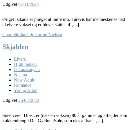
Udgivet
01/11/2024
Øriget Izikana er præget af indre uro. I årevis har menneskenes had
til elvere vokset og er blevet støttet af […]
Charlotte Jarshøj
Dorthe Nielsen
Skjalden
Elvere
High fantasy
Izikanasagaen
Nelana
New Adult
Romance
Young Adult
Udgivet
26/02/2022
Sneelveren Drast, er (næsten voksen) 80 år gammel og arbejder som
køkkendreng i Det Gyldne Æble, som ejes af hans […]