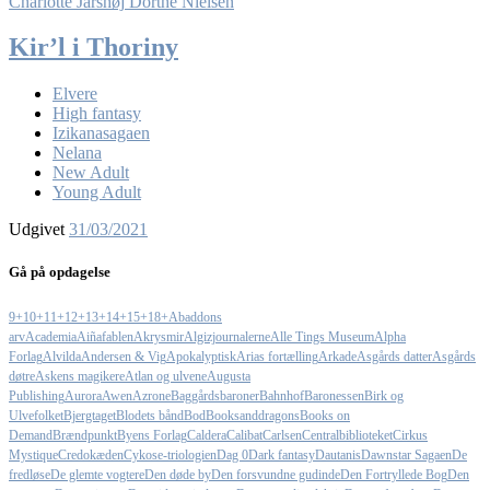
Charlotte Jarshøj
Dorthe Nielsen
Kir’l i Thoriny
Elvere
High fantasy
Izikanasagaen
Nelana
New Adult
Young Adult
Udgivet
31/03/2021
Gå på opdagelse
9+
10+
11+
12+
13+
14+
15+
18+
Abaddons
arv
Academia
Aiñafablen
Akrysmir
Algizjournalerne
Alle Tings Museum
Alpha
Forlag
Alvilda
Andersen & Vig
Apokalyptisk
Arias fortælling
Arkade
Asgårds datter
Asgårds
døtre
Askens magikere
Atlan og ulvene
Augusta
Publishing
Aurora
Awen
Azrone
Baggårdsbaroner
Bahnhof
Baronessen
Birk og
Ulvefolket
Bjergtaget
Blodets bånd
Bod
Booksanddragons
Books on
Demand
Brændpunkt
Byens Forlag
Caldera
Calibat
Carlsen
Centralbiblioteket
Cirkus
Mystique
Credokæden
Cykose-triologien
Dag 0
Dark fantasy
Dautanis
Dawnstar Sagaen
De
fredløse
De glemte vogtere
Den døde by
Den forsvundne gudinde
Den Fortryllede Bog
Den