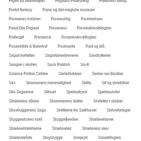
Pigen fra Månehøjen
Pilgaard Publishing
Politikens forlag
Portal fantasy
Rane og det magiske museum
Ravnenes hvisken
Ravneskrig
Ravnheksen
Read.Die.Repeat
Resonans
Revolutionstrilogien
Rollespil
Romance
Rosenholm-trilogien
Rosenkilde & Bahnhof
Rosinante
Rød og blå
Sagakvartetten
Sagartanerbrevene
Sandrytteren
Sangen i vinden
Saxo Publish
Sci-fi
Science Fiction Cirklen
Serieklubben
Serien om Bastian
Sex
Shamanens hemmelighed
Shilla
Sif og ulvefolket
Sila Sagaerne
Silhuet
Sjælealkymi
Sjælebundet
Skaberens våben
Skammerens datter
Skeletter i skabet
Skovhuggerens Saga
Skrifterne fra Safirhavet
Skriveforlaget
Skyggeaksens kald
Skyggefjenden
Skæbnekløver
Skæbnekrønikerne
Skæbneløs
Skæbnens væv
Skæbnetråde
Slagskygge
Snepryd
Sonetrilogien