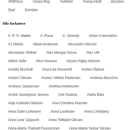
WGPress
Xanas Bog
Yadrider
Young Adult
Zanzara
Zap!
Zombier
Alle forfattere
A. R. R. Møller
A. Rune
A. Silvestri
Aiden Kvarnström
AJ Weida
Alban Andersen
Alexandra Nilsson
Alexandra Vinther
Alex Mangor Grave
Alex Uth
Alfred Vallø
Alice Hansen
Alyzza Højby Nielsen
Amalie Bischoff
Amy-Lee Harwardt
Anders Fjølvar
Anders Olesen
Anders Weitze Pedersen
Andreas Boeskov
Andreas Jørgensen
Andrias Andreasen
André Sandgreen Jensen
Ane Gudrun
Anika Eibe
Anja Nalholm Nielsen
Ann-Christina Hansen
Anna Dyhr Lorenzen
Anna Lauritsen
Anna Lindbjerg
Anna Line Søgaard
Anna Toftdahl-Olesen
Anne-Marie Træholt Rasmussen
Anne-Marie Vedsø Olesen