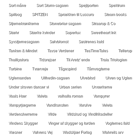
Sort måne
Sort Storm-sagaen
Spejlporten
Spektrum
Spilbog
SPITZEN
Sprækken til Luscuro
Steam books
Stjernekrønikerne
Stonebriar-sagaen
Straarup & Co
Stæhr
Stærke kvinder
Superlux
Sweetheart Ink
Syvstjernesagaen
Sølvblomst
Søstrenes kald
Tanken & Mindet
Tavse Verdener
TeaTimeTales
Tellerup
Thalliyalora
Tidsrejser
Til Aretz' ende
Traia Triologien
Turbine
Tværveje
Tågespind
Tårnvagterne
Uglemanden
Ulfhedin-sagaen
Ulveblod
Ulven og Uglen
Under skoven danser vi
Urban serien
Urværkerne
Vaals Hær
Valeta
valhalla roman
Vampyrer
Vampyrjægerne
Vandkunsten
Varulve
Veleta
Verdensherrerne
Vilde
Vildskud og Vindfrikadeller
Vindens Skygger
Vinger af skygger og torden
Vogternes fald
Væsner
Vølvens Vej
Wadskjær Forlag
Wahreils arv