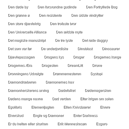
Den døde by
Den forsvundne gudinde
Den Fortryllede Bog
Den grønne ø
Den resistente
Den sidste vindrytter
Den store djævlekrig
Den trofaste bror
Den Universelle Alliance
Den ældste myte
Det magiske manuskript
De tre tyste
Det røde daggry
Det som var før
De underjordiske
Dinoblast
Dinosaurer
Djævlepassagen
Dragens kys
Drager
Dragernes konge
Dragernes Æra
Dragesten
DreamLitt
Drone
Dronningens Udvalgte
Drømmemesteren
Dystopi
Dæmondræberen
Dæmonernes hav
Dæmonherskerens arving
Dødefolket
Dødemagersken
Dødens mange navne
Død verden
Efter krigen om solen
Egolibris
Elementjagten
Ellen Knivsbærer
Elvere
Elverskud
Engle og Dæmoner
Enter Darkness
Er du helten eller skurken
Erik Menneskesøn
Esgaro