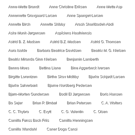
Anne-Mette Brandt
Anne Christine Eriksen
Anne Mette Asp
Annemette Gravgaard Larsen
Anne Spanget-Larsen
Annette Birch
Annette Skibby
Arash Sharifzadeh Abdi
Aske Munk-Jørgensen
Aspíciens Haufniensis
Astrid B. Z. Madsen
Astrid B.Z. Madsen
Astrid G. Thomsen
Aura Isolde
Barbara Beatrice Davidsen
Beatrix M. G. Nielsen
Beatrix Miranda Ginn Nielsen
Benjamin Lamberth
Benno Moes
Bettina Liane
Bine Aggerbeck Iversen
Birgitte Lorentzen
Birthe Skov Midtiby
Bjarke Schjødt Larsen
Bjarke Sølverbæk
Bjarne Nordberg Pedersen
Bjørn-Morten Gundersen
Bodil El Jørgensen
Boris Hansen
Bo Sejer
Brian P. Ørnbøl
Brian Petersen
C. A. Wolters
C. C. Thybro
C. Evytt
C. G. Valentin
C. Olsen
Camilla Fønss Bach Friis
Camilla Henningsen
Camilla Wandahl
Caner Doga Cansi