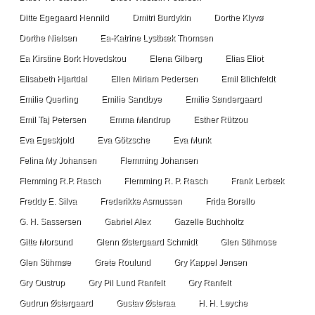
Ditte Egegaard Hennild
Dmitri Burdykin
Dorthe Klyvø
Dorthe Nielsen
Ea-Katrine Lystbæk Thomsen
Ea Kirstine Bork Hovedskou
Elena Gilberg
Elias Eliot
Elisabeth Hjartdal
Ellen Miriam Pedersen
Emil Blichfeldt
Emilie Querling
Emilie Sandbye
Emilie Søndergaard
Emil Taj Petersen
Emma Mandrup
Esther Rützou
Eva Egeskjold
Eva Götzsche
Eva Munk
Felina My Johansen
Flemming Johansen
Flemming R.P. Rasch
Flemming R. P. Rasch
Frank Lerbæk
Freddy E. Silva
Frederikke Asmussen
Frida Borello
G. H. Sassersen
Gabriel Alex
Gazelle Buchholtz
Gitte Morsund
Glenn Østergaard Schmidt
Glen Stihmose
Glen Stihmøe
Grete Roulund
Gry Kappel Jensen
Gry Oustrup
Gry Pil Lund Ranfelt
Gry Ranfelt
Gudrun Østergaard
Gustav Østeraa
H. H. Løyche