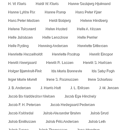
H. W. Klaris
Haidi W. Klaris
Hanne Gasbjerg Hjulmand
Hanne Lykke Rix
Hanne Rump
Hans Peter Kjær
Hans Peter Madsen
Heidi Bobjerg
Helene Hindberg
Helene Toksværd
Helen Husted
Helle A. Nissen
Helle Jakobsen
Helle Lenschow
Helle Perrier
Helle Ryding
Henning Andersen
Henriette Ditlevsen
Henriette Hesselholdt
Henriette Rostrup
Henrik Einspor
Henrik Neergaard
Henrik R. Lassen
Henrik S. Harksen
Holger Bjørnholt-Fink
Ida Maria Bonnevie
Ida Søby Fogh
Inger Marie Morell
Irene S. Rasmussen
Irene Scharbau
J. B. Andersen
J. Harris Hatt
J. L. Eriksen
J. M. Jensen
Jacob Bo Nøddeskov Nielsen
Jacob Ege Hinchely
Jacob F. H. Petersen
Jacob Hedegaard Pedersen
Jacob Kokkedal
Jakob Alexander Brahm
Jakob Drud
Jakob Emiliussen
Jakob Friis Andersen
Jakob Leth
Jakob Svane
Jakob Thomassen
Jane Mondrup