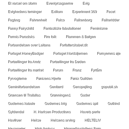
Et varsel om storm
Eventyrsagaerne
Evig
Evighedens terninger
Exilium
Experiment 369
Facet
Fagbog
Fahrenheit
Falco
Falkenborg
Falkeridder
Fanny Fairychild
Fantastiske fabulationer
Feminisme
Fermis Paradoks
Fire folk
Flammen & Bølgen
Forbandelsen over Laitana
Forfatterskabet.dk
Forlaget HoneyBadger
Forlaget Nordstjernen
Fornyerens øje
Fortællinger fra Aretz
Fortællinger fra Døden
Fortællinger fra mørket
Forum
Franz
Fyrtårn
Fyrvogterne
Fønixens Hjerte
Fønix Guilden
Geminiforbandelsen
Genfærd
Genspejling
gopubli.sh
Grænsen til Trafallas
Grønningen1
Guder
Gudernes kabale
Gudernes krig
Gudernes spil
Gutkind
Gyldendal
H. Harksen Productions
Havets perle
Havfruer
Hekse
Heksens arving
HELTELIV
Hexameter
High fantasy
Himmelkrystallens Børn