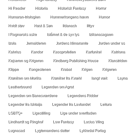
Hi Reader
Historia
Historisk Fantasy
Horror
Humaran-triologien
Hummerkongens hævn
Humor
Hvidt støv
Høst & Søn
Ildanach
Ilttyv
I Ragnaroks aske
Istårnet & de syv lys
Izikanasagaen
Izola
Jernalderen
Jordens klimaramte
Jorden under os
Kahrius
Kandor
Kaosprofetien
Karfunkel
Katriona
Kejseren og Krigeren
Kindberg Publishing House
Klanstriden
Klippe
Kongestenen
Krabat
Krigen
Krigeren
Krøniken om Morika
Krøniker fra Kvæhl
langt væk
Layna
Leatherbound
Legenden om Agrat
Legenden om Banesværdene
Legendens Ridder
Legender fra Ishtaija
Legender fra Lavlandet
Leitura
LGBTQ+
Ligestilling
Lige under overfladen
Lindhardt og Ringhof
Low Fantasy
Lucius Wing
Lugnasad
Lygtemandens datter
Lykkedal Forlag