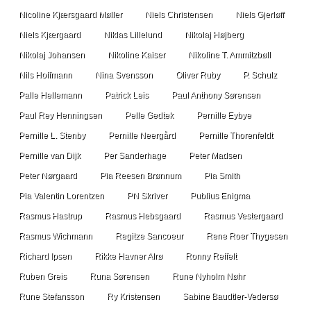
Nicoline Kjærsgaard Møller
Niels Christensen
Niels Gjerløff
Niels Kjærgaard
Niklas Lillelund
Nikolaj Højberg
Nikolaj Johansen
Nikoline Kaiser
Nikoline T. Ammitzbøll
Nils Hoffmann
Nina Svensson
Oliver Ruby
P. Schulz
Palle Hellemann
Patrick Leis
Paul Anthony Sørensen
Paul Rey Henningsen
Pelle Gedtek
Pernille Eybye
Pernille L. Stenby
Pernille Neergård
Pernille Thorenfeldt
Pernille van Dijk
Per Sanderhage
Peter Madsen
Peter Nørgaard
Pia Reesen Brønnum
Pia Smith
Pia Valentin Lorentzen
PN Skriver
Publius Enigma
Rasmus Hastrup
Rasmus Hebsgaard
Rasmus Vestergaard
Rasmus Wichmann
Regitze Sancoeur
Rene Roer Thygesen
Richard Ipsen
Rikke Havner Alrø
Ronny Reffelt
Ruben Greis
Runa Sørensen
Rune Nyholm Nøhr
Rune Stefansson
Ry Kristensen
Sabine Baudtler-Vedersø