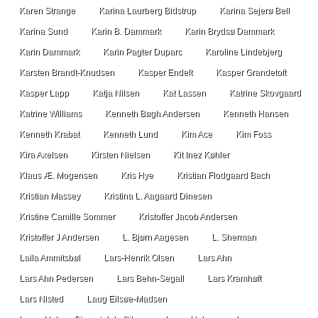
Karen Strange
Karina Laurberg Bidstrup
Karina Sejerø Bell
Karina Sund
Karin B. Dammark
Karin Brydsø Dammark
Karin Dammark
Karin Pagter Duparc
Karoline Lindebjerg
Karsten Brandt-Knudsen
Kasper Endelt
Kasper Grandetoft
Kasper Lapp
Katja Nilsen
Kat Lassen
Katrine Skovgaard
Katrine Williams
Kenneth Bøgh Andersen
Kenneth Hansen
Kenneth Krabat
Kenneth Lund
Kim Ace
Kim Foss
Kira Axelsen
Kirsten Nielsen
Kit Inez Køhler
Klaus Æ. Mogensen
Kris Hye
Kristian Flodgaard Bach
Kristian Massey
Kristina L. Aagaard Dinesen
Kristine Camille Sommer
Kristoffer Jacob Andersen
Kristoffer J Andersen
L. Bjørn Aagesen
L. Sherman
Laila Ammitsbøl
Lars-Henrik Olsen
Lars Ahn
Lars Ahn Pedersen
Lars Behn-Segall
Lars Kramhøft
Lars Nisted
Laug Eilsøe-Madsen