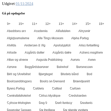
Udgivet
01/11/2024
Gå på opdagelse
9+
10+
11+
12+
13+
14+
15+
18+
Abaddons arv
Academia
Aiñafablen
Akrysmir
Algizjournalerne
Alle Tings Museum
Alpha Forlag
Alvilda
Andersen & Vig
Apokalyptisk
Arias fortælling
Arkade
Asgårds datter
Asgårds døtre
Askens magikere
Atlan og ulvene
Augusta Publishing
Aurora
Awen
Azrone
Baggårdsbaroner
Bahnhof
Baronessen
Birk og Ulvefolket
Bjergtaget
Blodets bånd
Bod
Booksanddragons
Books on Demand
Brændpunkt
Byens Forlag
Caldera
Calibat
Carlsen
Centralbiblioteket
Cirkus Mystique
Credokæden
Cykose-triologien
Dag 0
Dark fantasy
Dautanis
Dawnstar Sagaen
De fredløse
De glemte vogtere