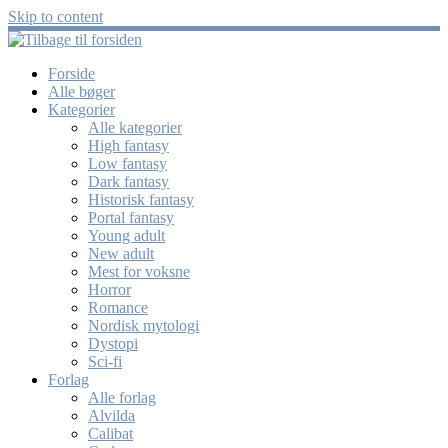
Skip to content
Forside
Alle bøger
Kategorier
Alle kategorier
High fantasy
Low fantasy
Dark fantasy
Historisk fantasy
Portal fantasy
Young adult
New adult
Mest for voksne
Horror
Romance
Nordisk mytologi
Dystopi
Sci-fi
Forlag
Alle forlag
Alvilda
Calibat