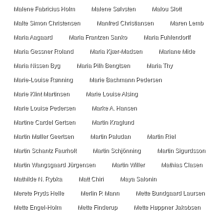
Malene Fabricius Holm
Malene Sølvsten
Malou Slott
Malte Simon Christensen
Manfred Christiansen
Maren Lemb
Maria Aagaard
Maria Frantzen Sanko
Maria Fuhlendorff
Maria Gessner Roland
Maria Kjær-Madsen
Mariane Mide
Maria Nissen Byg
Maria Pilh Bengtsen
Maria Thy
Marie-Louise Rønning
Marie Bachmann Pedersen
Marie Klint Martinsen
Marie Louise Alsing
Marie Louise Pedersen
Marke A. Hansen
Martine Cardel Gertsen
Martin Kraglund
Martin Møller Geertsen
Martin Paludan
Martin Riel
Martin Schantz Faurholt
Martin Schjönning
Martin Sigurdsson
Martin Wangsgaard Jürgensen
Martin Willer
Mathias Clasen
Mathilde N. Rybka
Matt Chiri
Maya Salonin
Merete Pryds Helle
Merlin P. Mann
Mette Bundgaard Laursen
Mette Engel-Holm
Mette Finderup
Mette Høppner Jakobsen