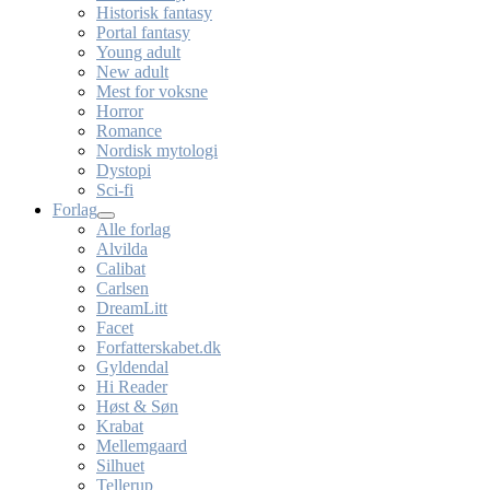
Historisk fantasy
Portal fantasy
Young adult
New adult
Mest for voksne
Horror
Romance
Nordisk mytologi
Dystopi
Sci-fi
Forlag
Alle forlag
Alvilda
Calibat
Carlsen
DreamLitt
Facet
Forfatterskabet.dk
Gyldendal
Hi Reader
Høst & Søn
Krabat
Mellemgaard
Silhuet
Tellerup