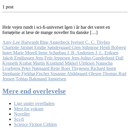
1 post
Hele vejen rundt i sci-fi-universet Igen i år har det været en
fornøjelse at læse de mange noveller fra danske […]
Amy-Lee Harwardt
Bine Aggerbeck Iversen
C. C. Thybro
Charlotte Jarshøj
Emilie Søndergaard
Glen Stihmose
Heidi Bobjerg
Inger Marie Morell
Irene Scharbau
J. B. Andersen
J. L. Eriksen
Jakob Emiliussen
Jens Friis Jeppesen
Jens-Julius Gunderlund Dall
Kenneth Krabat
Martin Kraglund
Mikkel Ulriksen
Natascha
Lysebjerg
Peter Nørgaard
Rene Roer Thygesen
Richard Ipsen
Stephanie Fjeldsø Fischer
Susanne Abildgaard Olesen
Thomas Rud
Jensen
Tobias Bakmand Jungersen
Mere end overlevelse
Lige under overfladen
Mest for voksne
Noveller
Sci-fi
Science Fiction Cirklen