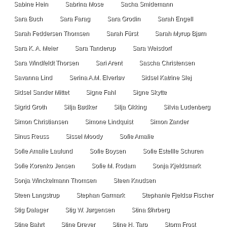
Sabine Hein
Sabrina Mose
Sacha Smidemann
Sara Buch
Sara Farag
Sara Grodin
Sarah Engell
Sarah Feddersen Thomsen
Sarah Fürst
Sarah Myrup Bjørn
Sara K. A. Meier
Sara Tanderup
Sara Weisdorf
Sara Windfeldt Thorsen
Sari Arent
Sascha Christensen
Savanna Lind
Serina A.M. Elverløv
Sidsel Katrine Slej
Sidsel Sander Mittet
Signe Fahl
Signe Skytte
Sigrid Groth
Silja Bødker
Silja Okking
Silvia Ludenberg
Simon Christiansen
Simone Lindquist
Simon Zander
Sinus Reuss
Sissel Moody
Sofie Amalie
Sofie Amalie Laulund
Sofie Boysen
Sofie Estellle Schuren
Sofie Korenko Jensen
Sofie M. Rodam
Sonja Kjeldsmark
Sonja Winckelmann Thomsen
Steen Knudsen
Steen Langstrup
Stephan Garmark
Stephanie Fjeldsø Fischer
Stig Dalager
Stig W. Jørgensen
Stina Øhrberg
Stine Bahrt
Stine Dreyer
Stine H. Tarp
Storm Frost