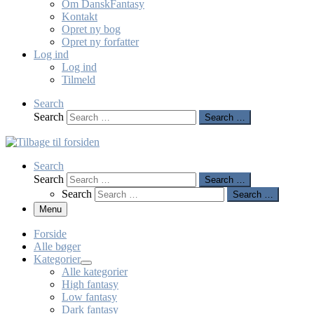
Om DanskFantasy
Kontakt
Opret ny bog
Opret ny forfatter
Log ind
Log ind
Tilmeld
Search
Search
Search …
Search
Search
Search …
Search
Search …
Menu
Forside
Alle bøger
Kategorier
Alle kategorier
High fantasy
Low fantasy
Dark fantasy