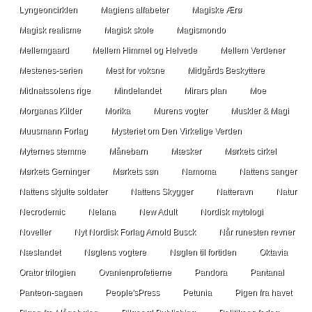
Lyngeoncirklen
Magiens alfabeter
Magiske Ærø
Magisk realisme
Magisk skole
Magismondo
Mellemgaard
Mellem Himmel og Helvede
Mellem Verdener
Mestenes-serien
Mest for voksne
Midgårds Beskyttere
Midnatssolens rige
Mindelandet
Mirars plan
Moe
Morganas Kilder
Morika
Murens vogter
Muskler & Magi
Muusmann Forlag
Mysteriet om Den Virkelige Verden
Myternes stemme
Månebarn
Mæsker
Mørkets cirkel
Mørkets Gerninger
Mørkets søn
Namoma
Nattens sanger
Nattens skjulte soldater
Nattens Skygger
Natteravn
Natur
Necrodemic
Nelana
New Adult
Nordisk mytologi
Noveller
Nyt Nordisk Forlag Arnold Busck
Når runesten revner
Næslandet
Nøglens vogtere
Nøglen til fortiden
Oktavia
Orator trilogien
Ovanienprofetierne
Pandora
Pantanal
Panteon-sagaen
People'sPress
Petunia
Pigen fra havet