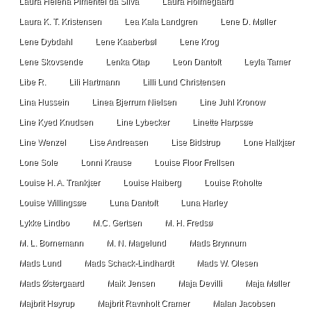
Laura Helena Pimentel da Silva
Laura Holmegaard
Laura K. T. Kristensen
Lea Kala Landgren
Lene D. Møller
Lene Dybdahl
Lene Kaaberbøl
Lene Krog
Lene Skovsende
Lenka Otap
Leon Dantoft
Leyla Tamer
Libe R.
Lili Hartmann
Lilli Lund Christensen
Lina Hussein
Linea Bjerrum Nielsen
Line Juhl Kronow
Line Kyed Knudsen
Line Lybecker
Linette Harpsøe
Line Wenzel
Lise Andreasen
Lise Bidstrup
Lone Halkjær
Lone Sole
Lonni Krause
Louise Floor Frellsen
Louise H. A. Trankjær
Louise Haiberg
Louise Roholte
Louise Willingsøe
Luna Dantoft
Luna Harley
Lykke Lindbo
M.C. Gertsen
M. H. Fredsø
M. L. Bornemann
M. N. Magelund
Mads Brynnum
Mads Lund
Mads Schack-Lindhardt
Mads W. Olesen
Mads Østergaard
Maik Jensen
Maja Devilli
Maja Møller
Majbrit Høyrup
Majbrit Ravnholt Cramer
Malan Jacobsen