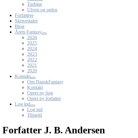
Turbine
Ulven og uglen
Forfattere
Skrivestafet
Blog
Årets Fantasy
2026
2025
2024
2023
2022
2021
2020
Kontakt
Om DanskFantasy
Kontakt
Opret ny bog
Opret ny forfatter
Log ind
Log ind
Tilmeld
Forfatter J. B. Andersen