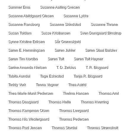
Summer Ema
Susanne Aalling Ovesen
Susanne Abildgaard Olesen
Susanne Lykke
Susanne Ransborg
Susanne Skindstad
Susanne Thrane
Susan Toldam
Susse Kristiansen
Sven Damgaard Ørnstrup
Synne Kristine Eriksen
Sår Grønnskjold
Søren E. Hemmingsen
Søren Juhler
Søren Staal Balslev
Søren Tim Nordbo
Søren Toft
Søren Toft Høyner
Sørine Amanda Nielsen
T. D. Zelcius
T. R. Bisgaard
Tabita Aundal
Tage Eskestad
Tanja R. Bisgaard
Teddy Vork
Tenna Vagner
Thea Astrid
Thea Marie Munk Pedersen
Thelma Hansen
Thomas Arnt
Thomas Daugaard
Thomas Helle
Thomas Hverring
Thomas Kampman Olsen
Thomas Leegaard
Thomas Nis Westergaard
Thomas Pedersen
Thomas Rud Jensen
Thomas Stordal
Thomas Strømsholt