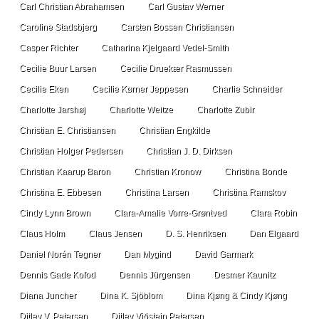
Carl Christian Abrahamsen
Carl Gustav Werner
Caroline Stadsbjerg
Carsten Bossen Christiansen
Casper Richter
Catharina Kjelgaard Vedel-Smith
Cecilie Buur Larsen
Cecilie Druekær Rasmussen
Cecilie Eken
Cecilie Kørner Jeppesen
Charlie Schneider
Charlotte Jarshøj
Charlotte Weitze
Charlotte Zubir
Christian E. Christiansen
Christian Engkilde
Christian Holger Pedersen
Christian J. D. Dirksen
Christian Kaarup Baron
Christian Kronow
Christina Bonde
Christina E. Ebbesen
Christina Larsen
Christina Ramskov
Cindy Lynn Brown
Clara-Amalie Vorre-Grøntved
Clara Robin
Claus Holm
Claus Jensen
D. S. Henriksen
Dan Elgaard
Daniel Norén Tegner
Dan Mygind
David Garmark
Dennis Gade Kofod
Dennis Jürgensen
Desmer Kaunitz
Diana Juncher
Dina K. Sjöblom
Dina Kjøng & Cindy Kjøng
Ditlev V. Petersen
Ditlev Viðstein Petersen