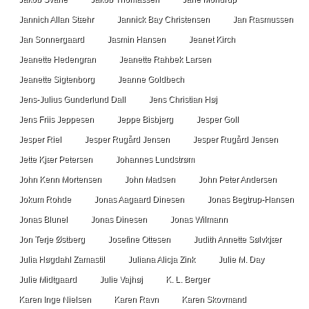
Jannich Allan Stæhr
Jannick Bay Christensen
Jan Rasmussen
Jan Sonnergaard
Jasmin Hansen
Jeanet Kirch
Jeanette Hedengran
Jeanette Rahbek Larsen
Jeanette Sigtenborg
Jeanne Goldbech
Jens-Julius Gunderlund Dall
Jens Christian Høj
Jens Friis Jeppesen
Jeppe Bisbjerg
Jesper Goll
Jesper Riel
Jesper Rugård Jensen
Jesper Rugård Jensen
Jette Kjær Petersen
Johannes Lundstrøm
John Kenn Mortensen
John Madsen
John Peter Andersen
Jokum Rohde
Jonas Aagaard Dinesen
Jonas Begtrup-Hansen
Jonas Blunel
Jonas Dinesen
Jonas Wilmann
Jon Terje Østberg
Josefine Ottesen
Judith Annette Sølvkjær
Julia Høgdahl Zamastil
Juliana Alicja Zink
Julie M. Day
Julie Midtgaard
Julie Vajhøj
K. L. Berger
Karen Inge Nielsen
Karen Ravn
Karen Skovmand