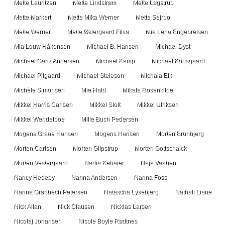
Mette Lauritzen
Mette Lindstrøm
Mette Løgstrup
Mette Markert
Mette Mika Werner
Mette Sejrbo
Mette Werner
Mette Østergaard Filsø
Mia Lena Engebretsen
Mia Louw Håkonsen
Michael B. Hansen
Michael Dyst
Michael Ganz Andersen
Michael Kamp
Michael Kousgaard
Michael Pilgaard
Michael Steleson
Michala Elk
Michèle Simonsen
Mie Hald
Mikala Rosenkilde
Mikkel Harris Carlsen
Mikkel Stolt
Mikkel Ulriksen
Mikkel Wendelboe
Mille Buch Pedersen
Mogens Graae Hansen
Mogens Hansen
Morten Brunbjerg
Morten Carlsen
Morten Glipstrup
Morten Gottschalck
Morten Vestergaard
Nadia Kebaier
Naja Vaaben
Nancy Hedeby
Nanna Andersen
Nanna Foss
Nanna Grønbech Petersen
Natascha Lysebjerg
Nathali Liane
Nick Allan
Nick Clausen
Nicklas Larsen
Nicolaj Johansen
Nicole Boyle Rødtnes