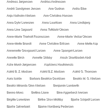
Andreas Jørgensen
Andrias Andreasen
André Sandgreen Jensen
Ane Gudrun
Anika Eibe
Anja Nalholm Nielsen
Ann-Christina Hansen
Anna Dyhr Lorenzen
Anna Lauritsen
Anna Lindbjerg
Anna Line Søgaard
Anna Toftdahl-Olesen
Anne-Marie Træholt Rasmussen
Anne-Marie Vedsø Olesen
Anne-Mette Brandt
Anne Christine Eriksen
Anne Mette Asp
Annemette Gravgaard Larsen
Anne Spanget-Larsen
Annette Birch
Annette Skibby
Arash Sharifzadeh Abdi
Aske Munk-Jørgensen
Aspíciens Haufniensis
Astrid B. Z. Madsen
Astrid B.Z. Madsen
Astrid G. Thomsen
Aura Isolde
Barbara Beatrice Davidsen
Beatrix M. G. Nielsen
Beatrix Miranda Ginn Nielsen
Benjamin Lamberth
Benno Moes
Bettina Liane
Bine Aggerbeck Iversen
Birgitte Lorentzen
Birthe Skov Midtiby
Bjarke Schjødt Larsen
Bjarke Sølverbæk
Bjarne Nordberg Pedersen