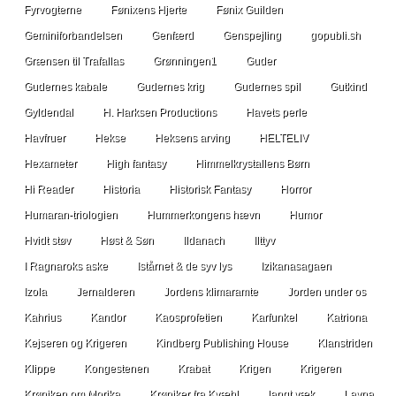
Fyrvogterne
Fønixens Hjerte
Fønix Guilden
Geminiforbandelsen
Genfærd
Genspejling
gopubli.sh
Grænsen til Trafallas
Grønningen1
Guder
Gudernes kabale
Gudernes krig
Gudernes spil
Gutkind
Gyldendal
H. Harksen Productions
Havets perle
Havfruer
Hekse
Heksens arving
HELTELIV
Hexameter
High fantasy
Himmelkrystallens Børn
Hi Reader
Historia
Historisk Fantasy
Horror
Humaran-triologien
Hummerkongens hævn
Humor
Hvidt støv
Høst & Søn
Ildanach
Ilttyv
I Ragnaroks aske
Istårnet & de syv lys
Izikanasagaen
Izola
Jernalderen
Jordens klimaramte
Jorden under os
Kahrius
Kandor
Kaosprofetien
Karfunkel
Katriona
Kejseren og Krigeren
Kindberg Publishing House
Klanstriden
Klippe
Kongestenen
Krabat
Krigen
Krigeren
Krøniken om Morika
Krøniker fra Kvæhl
langt væk
Layna