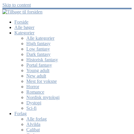
Skip to content
Forside
Alle bøger
Kategorier
Alle kategorier
High fantasy
Low fantasy
Dark fantasy
Historisk fantasy
Portal fantasy
Young adult
New adult
Mest for voksne
Horror
Romance
Nordisk mytologi
Dystopi
Sci-fi
Forlag
Alle forlag
Alvilda
Calibat