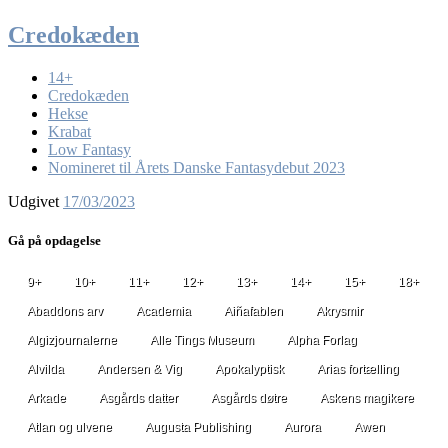
Credokæden
14+
Credokæden
Hekse
Krabat
Low Fantasy
Nomineret til Årets Danske Fantasydebut 2023
Udgivet
17/03/2023
Gå på opdagelse
9+
10+
11+
12+
13+
14+
15+
18+
Abaddons arv
Academia
Aiñafablen
Akrysmir
Algizjournalerne
Alle Tings Museum
Alpha Forlag
Alvilda
Andersen & Vig
Apokalyptisk
Arias fortælling
Arkade
Asgårds datter
Asgårds døtre
Askens magikere
Atlan og ulvene
Augusta Publishing
Aurora
Awen