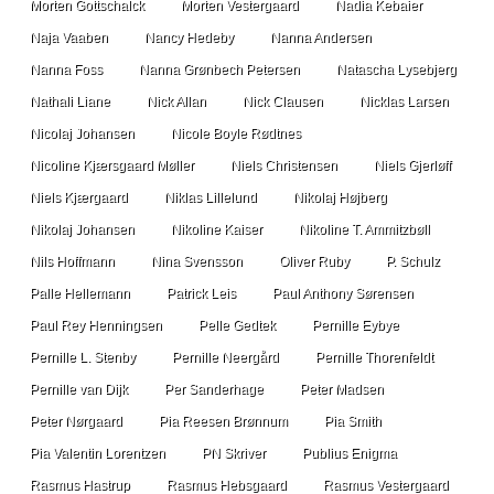
Morten Gottschalck
Morten Vestergaard
Nadia Kebaier
Naja Vaaben
Nancy Hedeby
Nanna Andersen
Nanna Foss
Nanna Grønbech Petersen
Natascha Lysebjerg
Nathali Liane
Nick Allan
Nick Clausen
Nicklas Larsen
Nicolaj Johansen
Nicole Boyle Rødtnes
Nicoline Kjærsgaard Møller
Niels Christensen
Niels Gjerløff
Niels Kjærgaard
Niklas Lillelund
Nikolaj Højberg
Nikolaj Johansen
Nikoline Kaiser
Nikoline T. Ammitzbøll
Nils Hoffmann
Nina Svensson
Oliver Ruby
P. Schulz
Palle Hellemann
Patrick Leis
Paul Anthony Sørensen
Paul Rey Henningsen
Pelle Gedtek
Pernille Eybye
Pernille L. Stenby
Pernille Neergård
Pernille Thorenfeldt
Pernille van Dijk
Per Sanderhage
Peter Madsen
Peter Nørgaard
Pia Reesen Brønnum
Pia Smith
Pia Valentin Lorentzen
PN Skriver
Publius Enigma
Rasmus Hastrup
Rasmus Hebsgaard
Rasmus Vestergaard