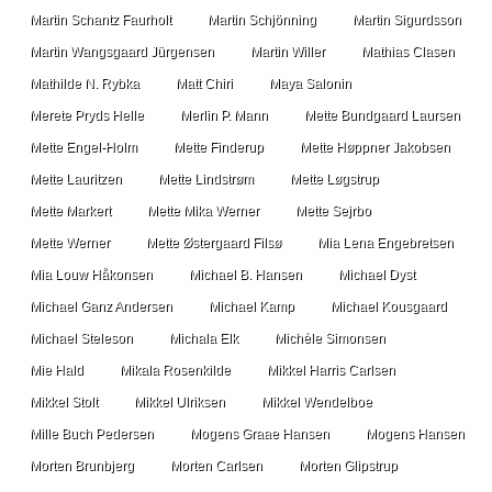
Martin Schantz Faurholt
Martin Schjönning
Martin Sigurdsson
Martin Wangsgaard Jürgensen
Martin Willer
Mathias Clasen
Mathilde N. Rybka
Matt Chiri
Maya Salonin
Merete Pryds Helle
Merlin P. Mann
Mette Bundgaard Laursen
Mette Engel-Holm
Mette Finderup
Mette Høppner Jakobsen
Mette Lauritzen
Mette Lindstrøm
Mette Løgstrup
Mette Markert
Mette Mika Werner
Mette Sejrbo
Mette Werner
Mette Østergaard Filsø
Mia Lena Engebretsen
Mia Louw Håkonsen
Michael B. Hansen
Michael Dyst
Michael Ganz Andersen
Michael Kamp
Michael Kousgaard
Michael Steleson
Michala Elk
Michèle Simonsen
Mie Hald
Mikala Rosenkilde
Mikkel Harris Carlsen
Mikkel Stolt
Mikkel Ulriksen
Mikkel Wendelboe
Mille Buch Pedersen
Mogens Graae Hansen
Mogens Hansen
Morten Brunbjerg
Morten Carlsen
Morten Glipstrup