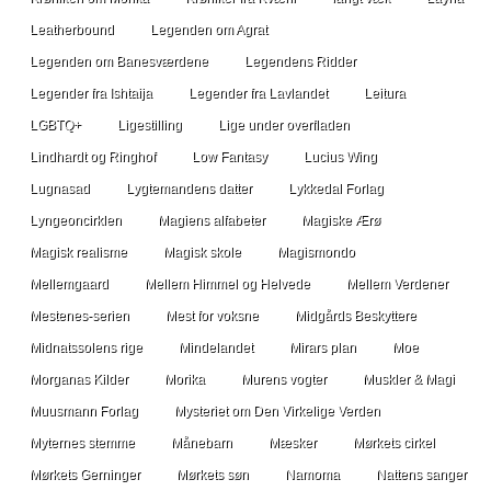
Leatherbound
Legenden om Agrat
Legenden om Banesværdene
Legendens Ridder
Legender fra Ishtaija
Legender fra Lavlandet
Leitura
LGBTQ+
Ligestilling
Lige under overfladen
Lindhardt og Ringhof
Low Fantasy
Lucius Wing
Lugnasad
Lygtemandens datter
Lykkedal Forlag
Lyngeoncirklen
Magiens alfabeter
Magiske Ærø
Magisk realisme
Magisk skole
Magismondo
Mellemgaard
Mellem Himmel og Helvede
Mellem Verdener
Mestenes-serien
Mest for voksne
Midgårds Beskyttere
Midnatssolens rige
Mindelandet
Mirars plan
Moe
Morganas Kilder
Morika
Murens vogter
Muskler & Magi
Muusmann Forlag
Mysteriet om Den Virkelige Verden
Myternes stemme
Månebarn
Mæsker
Mørkets cirkel
Mørkets Gerninger
Mørkets søn
Namoma
Nattens sanger