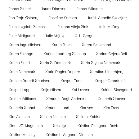
Jonas Blunel
Jonas Dinesen
Jonas Wilmann
Jon Terje Østberg
Josefine Ottesen
Judith Annette Sølvkjær
Julia Høgdahl Zamastil
Juliana Alicja Zink
Julie M. Day
Julie Midtgaard
Julie Vajhøj
K. L. Berger
Karen Inge Nielsen
Karen Ravn
Karen Skovmand
Karen Strange
Karina Laurberg Bidstrup
Karina Sejerø Bell
Karina Sund
Karin B. Dammark
Karin Brydsø Dammark
Karin Dammark
Karin Pagter Duparc
Karoline Lindebjerg
Karsten Brandt-Knudsen
Kasper Endelt
Kasper Grandetoft
Kasper Lapp
Katja Nilsen
Kat Lassen
Katrine Skovgaard
Katrine Williams
Kenneth Bøgh Andersen
Kenneth Hansen
Kenneth Krabat
Kenneth Lund
Kim Ace
Kim Foss
Kira Axelsen
Kirsten Nielsen
Kit Inez Køhler
Klaus Æ. Mogensen
Kris Hye
Kristian Flodgaard Bach
Kristian Massey
Kristina L. Aagaard Dinesen