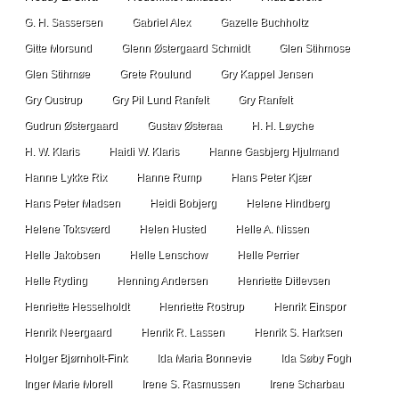
G. H. Sassersen
Gabriel Alex
Gazelle Buchholtz
Gitte Morsund
Glenn Østergaard Schmidt
Glen Stihmose
Glen Stihmøe
Grete Roulund
Gry Kappel Jensen
Gry Oustrup
Gry Pil Lund Ranfelt
Gry Ranfelt
Gudrun Østergaard
Gustav Østeraa
H. H. Løyche
H. W. Klaris
Haidi W. Klaris
Hanne Gasbjerg Hjulmand
Hanne Lykke Rix
Hanne Rump
Hans Peter Kjær
Hans Peter Madsen
Heidi Bobjerg
Helene Hindberg
Helene Toksværd
Helen Husted
Helle A. Nissen
Helle Jakobsen
Helle Lenschow
Helle Perrier
Helle Ryding
Henning Andersen
Henriette Ditlevsen
Henriette Hesselholdt
Henriette Rostrup
Henrik Einspor
Henrik Neergaard
Henrik R. Lassen
Henrik S. Harksen
Holger Bjørnholt-Fink
Ida Maria Bonnevie
Ida Søby Fogh
Inger Marie Morell
Irene S. Rasmussen
Irene Scharbau