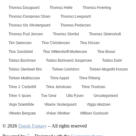
Thomas Daugaard
Thomas Helle
Thomas Hverring
Thomas Kampman Olsen
Thomas Leegaard
Thomas Nis Westergaard
Thomas Pedersen
Thomas Rud Jensen
Thomas Stordal
Thomas Strømsholt
Tim Sørensen
Tina Christensen
Tina Nissen
Tina Sanddahl
Tina Wittendorff Mortensen
Tine Bruun
Tobias Backman
Tobias Bakmand Jungersen
Tobias Dahl
Tobias Stenbæk Bro
Torben Lindskov
Torben Magnild Husum
Torben Mathiassen
Trine Appel
Trine Friberg
Trine J. Cederlöf
Trine Jakobsen
Trine Troelsen
Trine V. Ipsen
Tue Omø
Ulla Ryum
Uncategorized
Vagn Grønkilde
Vibeke Vestergaard
Viggo Madsen
Vilhelm Bergsøe
Vivian Winther
William Goshawk
© 2026
Dansk Fantasy
– All rights reserved