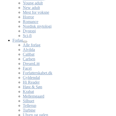
Young adult
New adult
Mest for voksne
Horror
Romance
Nordisk mytologi
Dystopi
Sci-fi
Forlag
Alle forlag
Alvilda
Calibat
Carlsen
DreamLitt
Facet
Forfatterskabet.dk
Gyldendal
Hi Reader
Høst & Søn
Krabat
Mellemgaard
Silhuet
Tellerup
Turbine
Ulven og uglen