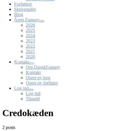
Forfattere
Skrivestafet
Blog
Årets Fantasy
2026
2025
2024
2023
2022
2021
2020
Kontakt
Om DanskFantasy
Kontakt
Opret ny bog
Opret ny forfatter
Log ind
Log ind
Tilmeld
Credokæden
2 posts