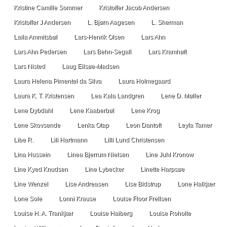
Kristine Camille Sommer
Kristoffer Jacob Andersen
Kristoffer J Andersen
L. Bjørn Aagesen
L. Sherman
Laila Ammitsbøl
Lars-Henrik Olsen
Lars Ahn
Lars Ahn Pedersen
Lars Behn-Segall
Lars Kramhøft
Lars Nisted
Laug Eilsøe-Madsen
Laura Helena Pimentel da Silva
Laura Holmegaard
Laura K. T. Kristensen
Lea Kala Landgren
Lene D. Møller
Lene Dybdahl
Lene Kaaberbøl
Lene Krog
Lene Skovsende
Lenka Otap
Leon Dantoft
Leyla Tamer
Libe R.
Lili Hartmann
Lilli Lund Christensen
Lina Hussein
Linea Bjerrum Nielsen
Line Juhl Kronow
Line Kyed Knudsen
Line Lybecker
Linette Harpsøe
Line Wenzel
Lise Andreasen
Lise Bidstrup
Lone Halkjær
Lone Sole
Lonni Krause
Louise Floor Frellsen
Louise H. A. Trankjær
Louise Haiberg
Louise Roholte