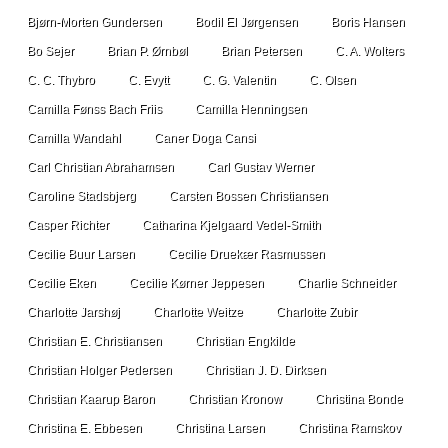
Bjørn-Morten Gundersen
Bodil El Jørgensen
Boris Hansen
Bo Sejer
Brian P. Ørnbøl
Brian Petersen
C. A. Wolters
C. C. Thybro
C. Evytt
C. G. Valentin
C. Olsen
Camilla Fønss Bach Friis
Camilla Henningsen
Camilla Wandahl
Caner Doga Cansi
Carl Christian Abrahamsen
Carl Gustav Werner
Caroline Stadsbjerg
Carsten Bossen Christiansen
Casper Richter
Catharina Kjelgaard Vedel-Smith
Cecilie Buur Larsen
Cecilie Druekær Rasmussen
Cecilie Eken
Cecilie Kørner Jeppesen
Charlie Schneider
Charlotte Jarshøj
Charlotte Weitze
Charlotte Zubir
Christian E. Christiansen
Christian Engkilde
Christian Holger Pedersen
Christian J. D. Dirksen
Christian Kaarup Baron
Christian Kronow
Christina Bonde
Christina E. Ebbesen
Christina Larsen
Christina Ramskov