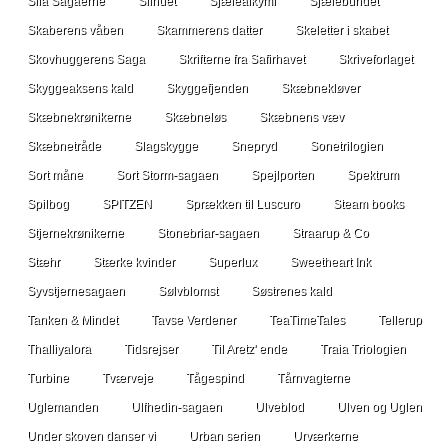
Sila Sagaerne
Silhuet
Sjælealkymi
Sjælebundet
Skaberens våben
Skammerens datter
Skeletter i skabet
Skovhuggerens Saga
Skrifterne fra Safirhavet
Skriveforlaget
Skyggeaksens kald
Skyggefjenden
Skæbnekløver
Skæbnekrønikerne
Skæbneløs
Skæbnens væv
Skæbnetråde
Slagskygge
Snepryd
Sonetrilogien
Sort måne
Sort Storm-sagaen
Spejlporten
Spektrum
Spilbog
SPITZEN
Sprækken til Luscuro
Steam books
Stjernekrønikerne
Stonebriar-sagaen
Straarup & Co
Stæhr
Stærke kvinder
Superlux
Sweetheart Ink
Syvstjernesagaen
Sølvblomst
Søstrenes kald
Tanken & Mindet
Tavse Verdener
TeaTimeTales
Tellerup
Thalliyalora
Tidsrejser
Til Aretz' ende
Traia Triologien
Turbine
Tværveje
Tågespind
Tårnvagterne
Uglemanden
Ulfhedin-sagaen
Ulveblod
Ulven og Uglen
Under skoven danser vi
Urban serien
Urværkerne