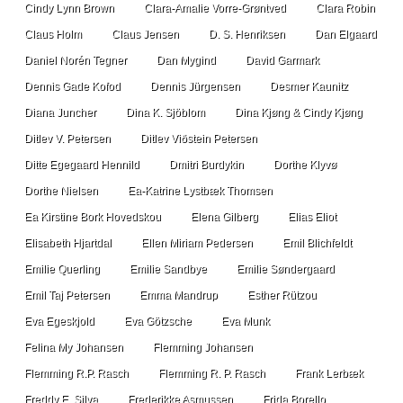
Cindy Lynn Brown
Clara-Amalie Vorre-Grøntved
Clara Robin
Claus Holm
Claus Jensen
D. S. Henriksen
Dan Elgaard
Daniel Norén Tegner
Dan Mygind
David Garmark
Dennis Gade Kofod
Dennis Jürgensen
Desmer Kaunitz
Diana Juncher
Dina K. Sjöblom
Dina Kjøng & Cindy Kjøng
Ditlev V. Petersen
Ditlev Viðstein Petersen
Ditte Egegaard Hennild
Dmitri Burdykin
Dorthe Klyvø
Dorthe Nielsen
Ea-Katrine Lystbæk Thomsen
Ea Kirstine Bork Hovedskou
Elena Gilberg
Elias Eliot
Elisabeth Hjartdal
Ellen Miriam Pedersen
Emil Blichfeldt
Emilie Querling
Emilie Sandbye
Emilie Søndergaard
Emil Taj Petersen
Emma Mandrup
Esther Rützou
Eva Egeskjold
Eva Götzsche
Eva Munk
Felina My Johansen
Flemming Johansen
Flemming R.P. Rasch
Flemming R. P. Rasch
Frank Lerbæk
Freddy E. Silva
Frederikke Asmussen
Frida Borello