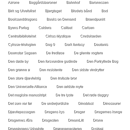
Azrone
Baggårdsbaroner
Bahnhof
Baronessen
Birk og Ulvefolket
Bjergtaget
Blodets bånd
Bod
Booksanddragons
Books on Demand
Brændpunkt
Byens Forlag
Caldera
Calibat
Carlsen
Centralbiblioteket
Cirkus Mystique
Credokæden
Cykose-triologien
Dag 0
Dark fantasy
Dautanis
Dawnstar Sagaen
De fredløse
De glemte vogtere
Den døde by
Den forsvundne gudinde
Den Fortryllede Bog
Den grønne ø
Den resistente
Den sidste vindrytter
Den store djævlekrig
Den trofaste bror
Den Universelle Alliance
Den ældste myte
Det magiske manuskript
De tre tyste
Det røde daggry
Det som var før
De underjordiske
Dinoblast
Dinosaurer
Djævlepassagen
Dragens kys
Drager
Dragernes konge
Dragernes Æra
Dragesten
DreamLitt
Drone
Dronningens Udvalgte
Drømmemesteren
Dystopi