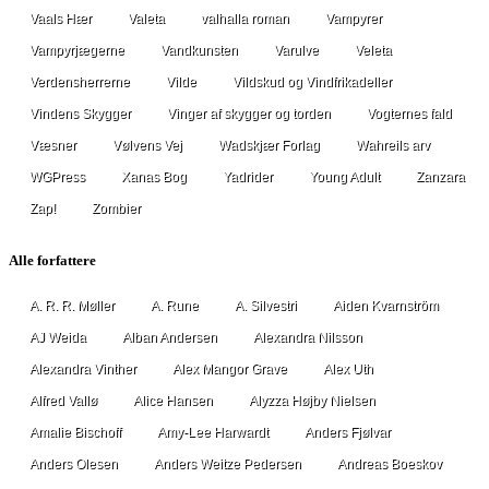
Vaals Hær
Valeta
valhalla roman
Vampyrer
Vampyrjægerne
Vandkunsten
Varulve
Veleta
Verdensherrerne
Vilde
Vildskud og Vindfrikadeller
Vindens Skygger
Vinger af skygger og torden
Vogternes fald
Væsner
Vølvens Vej
Wadskjær Forlag
Wahreils arv
WGPress
Xanas Bog
Yadrider
Young Adult
Zanzara
Zap!
Zombier
Alle forfattere
A. R. R. Møller
A. Rune
A. Silvestri
Aiden Kvarnström
AJ Weida
Alban Andersen
Alexandra Nilsson
Alexandra Vinther
Alex Mangor Grave
Alex Uth
Alfred Vallø
Alice Hansen
Alyzza Højby Nielsen
Amalie Bischoff
Amy-Lee Harwardt
Anders Fjølvar
Anders Olesen
Anders Weitze Pedersen
Andreas Boeskov