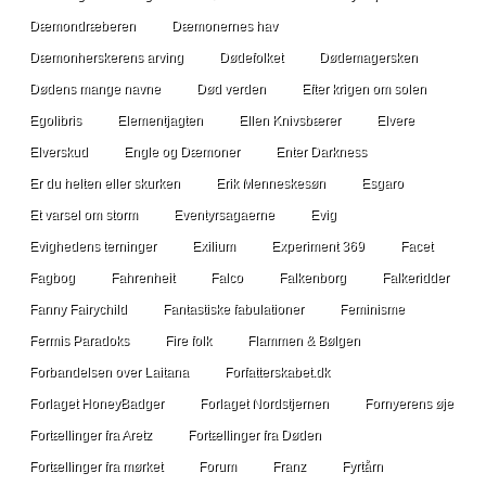
Dæmondræberen
Dæmonernes hav
Dæmonherskerens arving
Dødefolket
Dødemagersken
Dødens mange navne
Død verden
Efter krigen om solen
Egolibris
Elementjagten
Ellen Knivsbærer
Elvere
Elverskud
Engle og Dæmoner
Enter Darkness
Er du helten eller skurken
Erik Menneskesøn
Esgaro
Et varsel om storm
Eventyrsagaerne
Evig
Evighedens terninger
Exilium
Experiment 369
Facet
Fagbog
Fahrenheit
Falco
Falkenborg
Falkeridder
Fanny Fairychild
Fantastiske fabulationer
Feminisme
Fermis Paradoks
Fire folk
Flammen & Bølgen
Forbandelsen over Laitana
Forfatterskabet.dk
Forlaget HoneyBadger
Forlaget Nordstjernen
Fornyerens øje
Fortællinger fra Aretz
Fortællinger fra Døden
Fortællinger fra mørket
Forum
Franz
Fyrtårn