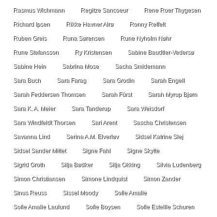
Rasmus Wichmann
Regitze Sancoeur
Rene Roer Thygesen
Richard Ipsen
Rikke Havner Alrø
Ronny Reffelt
Ruben Greis
Runa Sørensen
Rune Nyholm Nøhr
Rune Stefansson
Ry Kristensen
Sabine Baudtler-Vedersø
Sabine Hein
Sabrina Mose
Sacha Smidemann
Sara Buch
Sara Farag
Sara Grodin
Sarah Engell
Sarah Feddersen Thomsen
Sarah Fürst
Sarah Myrup Bjørn
Sara K. A. Meier
Sara Tanderup
Sara Weisdorf
Sara Windfeldt Thorsen
Sari Arent
Sascha Christensen
Savanna Lind
Serina A.M. Elverløv
Sidsel Katrine Slej
Sidsel Sander Mittet
Signe Fahl
Signe Skytte
Sigrid Groth
Silja Bødker
Silja Okking
Silvia Ludenberg
Simon Christiansen
Simone Lindquist
Simon Zander
Sinus Reuss
Sissel Moody
Sofie Amalie
Sofie Amalie Laulund
Sofie Boysen
Sofie Estellle Schuren