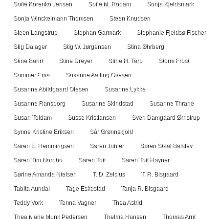
Sofie Korenko Jensen
Sofie M. Rodam
Sonja Kjeldsmark
Sonja Winckelmann Thomsen
Steen Knudsen
Steen Langstrup
Stephan Garmark
Stephanie Fjeldsø Fischer
Stig Dalager
Stig W. Jørgensen
Stina Øhrberg
Stine Bahrt
Stine Dreyer
Stine H. Tarp
Storm Frost
Summer Ema
Susanne Aalling Ovesen
Susanne Abildgaard Olesen
Susanne Lykke
Susanne Ransborg
Susanne Skindstad
Susanne Thrane
Susan Toldam
Susse Kristiansen
Sven Damgaard Ørnstrup
Synne Kristine Eriksen
Sår Grønnskjold
Søren E. Hemmingsen
Søren Juhler
Søren Staal Balslev
Søren Tim Nordbo
Søren Toft
Søren Toft Høyner
Sørine Amanda Nielsen
T. D. Zelcius
T. R. Bisgaard
Tabita Aundal
Tage Eskestad
Tanja R. Bisgaard
Teddy Vork
Tenna Vagner
Thea Astrid
Thea Marie Munk Pedersen
Thelma Hansen
Thomas Arnt