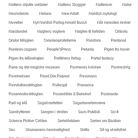
Nattens skjulte soldater
Nattens Skygger
Natteravn
Natur
Necrodemic
Nelana
New Adult
Nordisk mytologi
Noveller
Nyt Nordisk Forlag Arnold Busck
Når runesten revner
Næslandet
Nøglens vogtere
Nøglen til fortiden
Oktavia
Orator trilogien
Ovanienprofetierne
Pandora
Pantanal
Panteon-sagaen
People'sPress
Petunia
Pigen fra havet
Pigen fra Månehøjen
Politikens forlag
Portal fantasy
Rane og det magiske museum
Ravnenes hvisken
Ravneskrig
Ravnheksen
Read.Die.Repeat
Resonans
Revolutionstrilogien
Rollespil
Romance
Rosenholm-trilogien
Rosenkilde & Bahnhof
Rosinante
Rød og blå
Sagakvartetten
Sagartanerbrevene
Sandrytteren
Sangen i vinden
Saxo Publish
Sci-fi
Science Fiction Cirklen
Serieklubben
Serien om Bastian
Sex
Shamanens hemmelighed
Shilla
Sif og ulvefolket