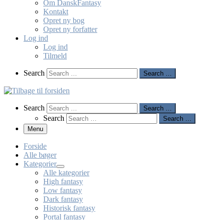
Om DanskFantasy
Kontakt
Opret ny bog
Opret ny forfatter
Log ind
Log ind
Tilmeld
Search
Search
Search …
Search
Search
Search …
Search
Search …
Menu
Forside
Alle bøger
Kategorier
Alle kategorier
High fantasy
Low fantasy
Dark fantasy
Historisk fantasy
Portal fantasy