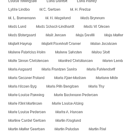
Louise Willingsøe
Luna Dantoft
Luna Harley
Lykke Lindbo
M.C. Gertsen
M. H. Fredsø
M. L. Bornemann
M. N. Magelund
Mads Brynnum
Mads Lund
Mads Schack-Lindhardt
Mads W. Olesen
Mads Østergaard
Maik Jensen
Maja Devilli
Maja Møller
Majbrit Høyrup
Majbrit Ravnholt Cramer
Malan Jacobsen
Malene Fabricius Holm
Malene Sølvsten
Malou Slott
Malte Simon Christensen
Manfred Christiansen
Maren Lemb
Maria Aagaard
Maria Frantzen Sanko
Maria Fuhlendorff
Maria Gessner Roland
Maria Kjær-Madsen
Mariane Mide
Maria Nissen Byg
Maria Pilh Bengtsen
Maria Thy
Marie-Louise Rønning
Marie Bachmann Pedersen
Marie Klint Martinsen
Marie Louise Alsing
Marie Louise Pedersen
Marke A. Hansen
Martine Cardel Gertsen
Martin Kraglund
Martin Møller Geertsen
Martin Paludan
Martin Riel