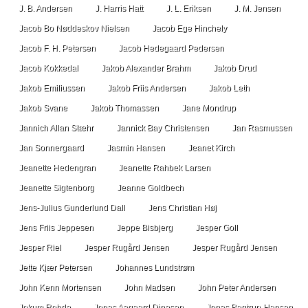
J. B. Andersen
J. Harris Hatt
J. L. Eriksen
J. M. Jensen
Jacob Bo Nøddeskov Nielsen
Jacob Ege Hinchely
Jacob F. H. Petersen
Jacob Hedegaard Pedersen
Jacob Kokkedal
Jakob Alexander Brahm
Jakob Drud
Jakob Emiliussen
Jakob Friis Andersen
Jakob Leth
Jakob Svane
Jakob Thomassen
Jane Mondrup
Jannich Allan Stæhr
Jannick Bay Christensen
Jan Rasmussen
Jan Sonnergaard
Jasmin Hansen
Jeanet Kirch
Jeanette Hedengran
Jeanette Rahbek Larsen
Jeanette Sigtenborg
Jeanne Goldbech
Jens-Julius Gunderlund Dall
Jens Christian Høj
Jens Friis Jeppesen
Jeppe Bisbjerg
Jesper Goll
Jesper Riel
Jesper Rugård Jensen
Jesper Rugård Jensen
Jette Kjær Petersen
Johannes Lundstrøm
John Kenn Mortensen
John Madsen
John Peter Andersen
Jokum Rohde
Jonas Aagaard Dinesen
Jonas Begtrup-Hansen