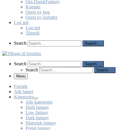
Om DanskFantasy
Kontakt
Opret ny bog
Opret ny forfatter
Log ind
Log ind
Tilmeld
Search
Search
Search …
Search
Search
Search …
Search
Search …
Menu
Forside
Alle bøger
Kategorier
Alle kategorier
High fantasy
Low fantasy
Dark fantasy
Historisk fantasy
Portal fantasy