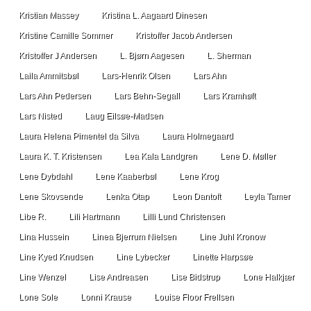
Kristian Massey
Kristina L. Aagaard Dinesen
Kristine Camille Sommer
Kristoffer Jacob Andersen
Kristoffer J Andersen
L. Bjørn Aagesen
L. Sherman
Laila Ammitsbøl
Lars-Henrik Olsen
Lars Ahn
Lars Ahn Pedersen
Lars Behn-Segall
Lars Kramhøft
Lars Nisted
Laug Eilsøe-Madsen
Laura Helena Pimentel da Silva
Laura Holmegaard
Laura K. T. Kristensen
Lea Kala Landgren
Lene D. Møller
Lene Dybdahl
Lene Kaaberbøl
Lene Krog
Lene Skovsende
Lenka Otap
Leon Dantoft
Leyla Tamer
Libe R.
Lili Hartmann
Lilli Lund Christensen
Lina Hussein
Linea Bjerrum Nielsen
Line Juhl Kronow
Line Kyed Knudsen
Line Lybecker
Linette Harpsøe
Line Wenzel
Lise Andreasen
Lise Bidstrup
Lone Halkjær
Lone Sole
Lonni Krause
Louise Floor Frellsen