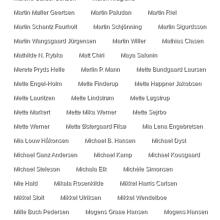
Martin Møller Geertsen
Martin Paludan
Martin Riel
Martin Schantz Faurholt
Martin Schjönning
Martin Sigurdsson
Martin Wangsgaard Jürgensen
Martin Willer
Mathias Clasen
Mathilde N. Rybka
Matt Chiri
Maya Salonin
Merete Pryds Helle
Merlin P. Mann
Mette Bundgaard Laursen
Mette Engel-Holm
Mette Finderup
Mette Høppner Jakobsen
Mette Lauritzen
Mette Lindstrøm
Mette Løgstrup
Mette Markert
Mette Mika Werner
Mette Sejrbo
Mette Werner
Mette Østergaard Filsø
Mia Lena Engebretsen
Mia Louw Håkonsen
Michael B. Hansen
Michael Dyst
Michael Ganz Andersen
Michael Kamp
Michael Kousgaard
Michael Steleson
Michala Elk
Michèle Simonsen
Mie Hald
Mikala Rosenkilde
Mikkel Harris Carlsen
Mikkel Stolt
Mikkel Ulriksen
Mikkel Wendelboe
Mille Buch Pedersen
Mogens Graae Hansen
Mogens Hansen