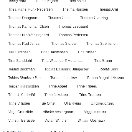
Teddy Vork
Tenna Vagner
Thea Astrid
Thea Marie Munk Pedersen
Thelma Hansen
Thomas Arnt
Thomas Daugaard
Thomas Helle
Thomas Hverring
Thomas Kampman Olsen
Thomas Leegaard
Thomas Nis Westergaard
Thomas Pedersen
Thomas Rud Jensen
Thomas Stordal
Thomas Strømsholt
Tim Sørensen
Tina Christensen
Tina Nissen
Tina Sanddahl
Tina Wittendorff Mortensen
Tine Bruun
Tobias Backman
Tobias Bakmand Jungersen
Tobias Dahl
Tobias Stenbæk Bro
Torben Lindskov
Torben Magnild Husum
Torben Mathiassen
Trine Appel
Trine Friberg
Trine J. Cederlöf
Trine Jakobsen
Trine Troelsen
Trine V. Ipsen
Tue Omø
Ulla Ryum
Uncategorized
Vagn Grønkilde
Vibeke Vestergaard
Viggo Madsen
Vilhelm Bergsøe
Vivian Winther
William Goshawk