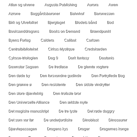
Atlan og ulvene
Augusta Publishing
Aurora
Awen
Azrone
Baggårdsbaroner
Bahnhof
Baronessen
Birk og Ulvefolket
Bjergtaget
Blodets bånd
Bod
Booksanddragons
Books on Demand
Brændpunkt
Byens Forlag
Caldera
Calibat
Carlsen
Centralbiblioteket
Cirkus Mystique
Credokæden
Cykose-triologien
Dag 0
Dark fantasy
Dautanis
Dawnstar Sagaen
De fredløse
De glemte vogtere
Den døde by
Den forsvundne gudinde
Den Fortryllede Bog
Den grønne ø
Den resistente
Den sidste vindrytter
Den store djævlekrig
Den trofaste bror
Den Universelle Alliance
Den ældste myte
Det magiske manuskript
De tre tyste
Det røde daggry
Det som var før
De underjordiske
Dinoblast
Dinosaurer
Djævlepassagen
Dragens kys
Drager
Dragernes konge