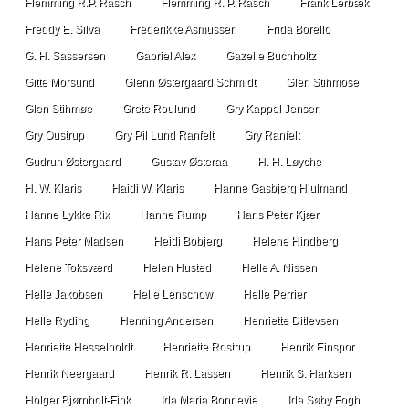
Flemming R.P. Rasch
Flemming R. P. Rasch
Frank Lerbæk
Freddy E. Silva
Frederikke Asmussen
Frida Borello
G. H. Sassersen
Gabriel Alex
Gazelle Buchholtz
Gitte Morsund
Glenn Østergaard Schmidt
Glen Stihmose
Glen Stihmøe
Grete Roulund
Gry Kappel Jensen
Gry Oustrup
Gry Pil Lund Ranfelt
Gry Ranfelt
Gudrun Østergaard
Gustav Østeraa
H. H. Løyche
H. W. Klaris
Haidi W. Klaris
Hanne Gasbjerg Hjulmand
Hanne Lykke Rix
Hanne Rump
Hans Peter Kjær
Hans Peter Madsen
Heidi Bobjerg
Helene Hindberg
Helene Toksværd
Helen Husted
Helle A. Nissen
Helle Jakobsen
Helle Lenschow
Helle Perrier
Helle Ryding
Henning Andersen
Henriette Ditlevsen
Henriette Hesselholdt
Henriette Rostrup
Henrik Einspor
Henrik Neergaard
Henrik R. Lassen
Henrik S. Harksen
Holger Bjørnholt-Fink
Ida Maria Bonnevie
Ida Søby Fogh