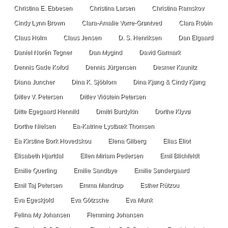
Christina E. Ebbesen
Christina Larsen
Christina Ramskov
Cindy Lynn Brown
Clara-Amalie Vorre-Grøntved
Clara Robin
Claus Holm
Claus Jensen
D. S. Henriksen
Dan Elgaard
Daniel Norén Tegner
Dan Mygind
David Garmark
Dennis Gade Kofod
Dennis Jürgensen
Desmer Kaunitz
Diana Juncher
Dina K. Sjöblom
Dina Kjøng & Cindy Kjøng
Ditlev V. Petersen
Ditlev Viðstein Petersen
Ditte Egegaard Hennild
Dmitri Burdykin
Dorthe Klyvø
Dorthe Nielsen
Ea-Katrine Lystbæk Thomsen
Ea Kirstine Bork Hovedskou
Elena Gilberg
Elias Eliot
Elisabeth Hjartdal
Ellen Miriam Pedersen
Emil Blichfeldt
Emilie Querling
Emilie Sandbye
Emilie Søndergaard
Emil Taj Petersen
Emma Mandrup
Esther Rützou
Eva Egeskjold
Eva Götzsche
Eva Munk
Felina My Johansen
Flemming Johansen