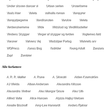
Under skoven danser vi
Urban serien
Urværkerne
Vaals Hær
Valeta
valhalla roman
Vampyrer
Vampyrjægerne
Vandkunsten
Varulve
Veleta
Verdensherrerne
Vilde
Vildskud og Vindfrikadeller
Vindens Skygger
Vinger af skygger og torden
Vogternes fald
Væsner
Vølvens Vej
Wadskjær Forlag
Wahreils arv
WGPress
Xanas Bog
Yadrider
Young Adult
Zanzara
Zap!
Zombier
Alle forfattere
A. R. R. Møller
A. Rune
A. Silvestri
Aiden Kvarnström
AJ Weida
Alban Andersen
Alexandra Nilsson
Alexandra Vinther
Alex Mangor Grave
Alex Uth
Alfred Vallø
Alice Hansen
Alyzza Højby Nielsen
Amalie Bischoff
Amy-Lee Harwardt
Anders Fjølvar