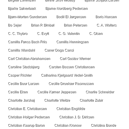
Birgitte Lorentzen
Birthe Skov Midtiby
Bjarke Schjødt Larsen
Bjarke Sølverbæk
Bjarne Nordberg Pedersen
Bjørn-Morten Gundersen
Bodil El Jørgensen
Boris Hansen
Bo Sejer
Brian P. Ørnbøl
Brian Petersen
C. A. Wolters
C. C. Thybro
C. Evytt
C. G. Valentin
C. Olsen
Camilla Fønss Bach Friis
Camilla Henningsen
Camilla Wandahl
Caner Doga Cansi
Carl Christian Abrahamsen
Carl Gustav Werner
Caroline Stadsbjerg
Carsten Bossen Christiansen
Casper Richter
Catharina Kjelgaard Vedel-Smith
Cecilie Buur Larsen
Cecilie Druekær Rasmussen
Cecilie Eken
Cecilie Kørner Jeppesen
Charlie Schneider
Charlotte Jarshøj
Charlotte Weitze
Charlotte Zubir
Christian E. Christiansen
Christian Engkilde
Christian Holger Pedersen
Christian J. D. Dirksen
Christian Kaarup Baron
Christian Kronow
Christina Bonde