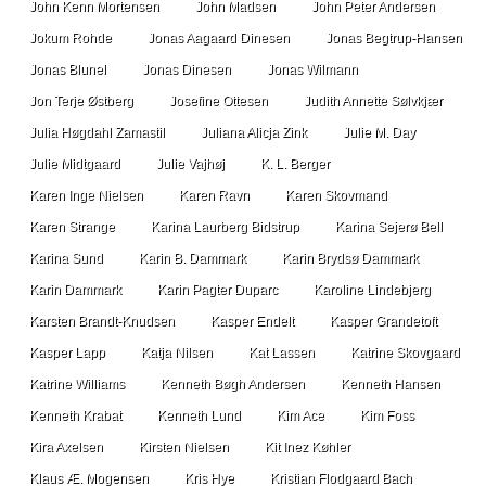
John Kenn Mortensen
John Madsen
John Peter Andersen
Jokum Rohde
Jonas Aagaard Dinesen
Jonas Begtrup-Hansen
Jonas Blunel
Jonas Dinesen
Jonas Wilmann
Jon Terje Østberg
Josefine Ottesen
Judith Annette Sølvkjær
Julia Høgdahl Zamastil
Juliana Alicja Zink
Julie M. Day
Julie Midtgaard
Julie Vajhøj
K. L. Berger
Karen Inge Nielsen
Karen Ravn
Karen Skovmand
Karen Strange
Karina Laurberg Bidstrup
Karina Sejerø Bell
Karina Sund
Karin B. Dammark
Karin Brydsø Dammark
Karin Dammark
Karin Pagter Duparc
Karoline Lindebjerg
Karsten Brandt-Knudsen
Kasper Endelt
Kasper Grandetoft
Kasper Lapp
Katja Nilsen
Kat Lassen
Katrine Skovgaard
Katrine Williams
Kenneth Bøgh Andersen
Kenneth Hansen
Kenneth Krabat
Kenneth Lund
Kim Ace
Kim Foss
Kira Axelsen
Kirsten Nielsen
Kit Inez Køhler
Klaus Æ. Mogensen
Kris Hye
Kristian Flodgaard Bach