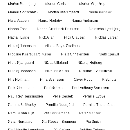
Morten Brunbjerg
Morten Carlsen
Morten Glipstrup
Morten Gottschalck
Morten Vestergaard
Nadia Kebaier
Naja Vaaben
Nancy Hedeby
Nanna Andersen
Nanna Foss
Nanna Grønbech Petersen
Natascha Lysebjerg
Nathali Liane
Nick Allan
Nick Clausen
Nicklas Larsen
Nicolaj Johansen
Nicole Boyle Rødtnes
Nicoline Kjærsgaard Møller
Niels Christensen
Niels Gjerløff
Niels Kjærgaard
Niklas Lillelund
Nikolaj Højberg
Nikolaj Johansen
Nikoline Kaiser
Nikoline T. Ammitzbøll
Nils Hoffmann
Nina Svensson
Oliver Ruby
P. Schulz
Palle Hellemann
Patrick Leis
Paul Anthony Sørensen
Paul Rey Henningsen
Pelle Gedtek
Pernille Eybye
Pernille L. Stenby
Pernille Neergård
Pernille Thorenfeldt
Pernille van Dijk
Per Sanderhage
Peter Madsen
Peter Nørgaard
Pia Reesen Brønnum
Pia Smith
Pia Valentin Lorentzen
PN Skriver
Publius Enigma