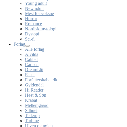
Young adult
New adult
Mest for voksne
Horror
Romance
Nordisk mytologi
Dystopi
Sci-fi
Forlag
Alle forlag
Alvilda
Calibat
Carlsen
DreamLitt
Facet
Forfatterskabet.dk
Gyldendal
Hi Reader
Høst & Søn
Krabat
Mellemgaard
Silhuet
Tellerup
Turbine
Ulven og uglen