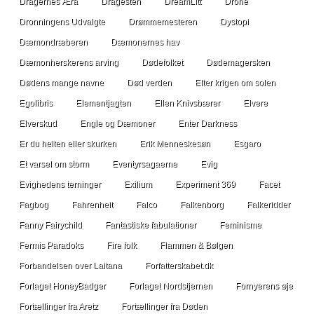
Dragernes Æra
Dragesten
DreamLitt
Drone
Dronningens Udvalgte
Drømmemesteren
Dystopi
Dæmondræberen
Dæmonernes hav
Dæmonherskerens arving
Dødefolket
Dødemagersken
Dødens mange navne
Død verden
Efter krigen om solen
Egolibris
Elementjagten
Ellen Knivsbærer
Elvere
Elverskud
Engle og Dæmoner
Enter Darkness
Er du helten eller skurken
Erik Menneskesøn
Esgaro
Et varsel om storm
Eventyrsagaerne
Evig
Evighedens terninger
Exilium
Experiment 369
Facet
Fagbog
Fahrenheit
Falco
Falkenborg
Falkeridder
Fanny Fairychild
Fantastiske fabulationer
Feminisme
Fermis Paradoks
Fire folk
Flammen & Bølgen
Forbandelsen over Laitana
Forfatterskabet.dk
Forlaget HoneyBadger
Forlaget Nordstjernen
Fornyerens øje
Fortællinger fra Aretz
Fortællinger fra Døden