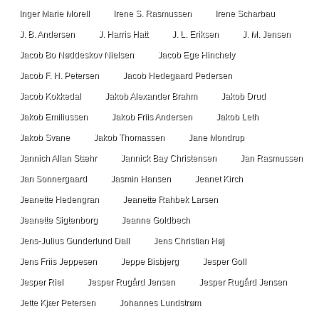
Inger Marie Morell
Irene S. Rasmussen
Irene Scharbau
J. B. Andersen
J. Harris Hatt
J. L. Eriksen
J. M. Jensen
Jacob Bo Nøddeskov Nielsen
Jacob Ege Hinchely
Jacob F. H. Petersen
Jacob Hedegaard Pedersen
Jacob Kokkedal
Jakob Alexander Brahm
Jakob Drud
Jakob Emiliussen
Jakob Friis Andersen
Jakob Leth
Jakob Svane
Jakob Thomassen
Jane Mondrup
Jannich Allan Stæhr
Jannick Bay Christensen
Jan Rasmussen
Jan Sonnergaard
Jasmin Hansen
Jeanet Kirch
Jeanette Hedengran
Jeanette Rahbek Larsen
Jeanette Sigtenborg
Jeanne Goldbech
Jens-Julius Gunderlund Dall
Jens Christian Høj
Jens Friis Jeppesen
Jeppe Bisbjerg
Jesper Goll
Jesper Riel
Jesper Rugård Jensen
Jesper Rugård Jensen
Jette Kjær Petersen
Johannes Lundstrøm