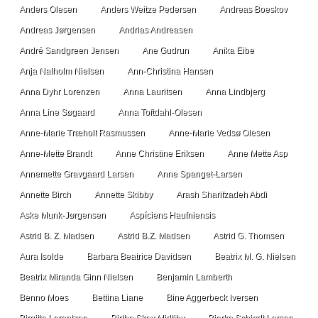
Anders Olesen
Anders Weitze Pedersen
Andreas Boeskov
Andreas Jørgensen
Andrias Andreasen
André Sandgreen Jensen
Ane Gudrun
Anika Eibe
Anja Nalholm Nielsen
Ann-Christina Hansen
Anna Dyhr Lorenzen
Anna Lauritsen
Anna Lindbjerg
Anna Line Søgaard
Anna Toftdahl-Olesen
Anne-Marie Træholt Rasmussen
Anne-Marie Vedsø Olesen
Anne-Mette Brandt
Anne Christine Eriksen
Anne Mette Asp
Annemette Gravgaard Larsen
Anne Spanget-Larsen
Annette Birch
Annette Skibby
Arash Sharifzadeh Abdi
Aske Munk-Jørgensen
Aspíciens Haufniensis
Astrid B. Z. Madsen
Astrid B.Z. Madsen
Astrid G. Thomsen
Aura Isolde
Barbara Beatrice Davidsen
Beatrix M. G. Nielsen
Beatrix Miranda Ginn Nielsen
Benjamin Lamberth
Benno Moes
Bettina Liane
Bine Aggerbeck Iversen