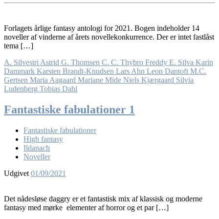
Forlagets årlige fantasy antologi for 2021. Bogen indeholder 14
noveller af vinderne af årets novellekonkurrence. Der er intet fastlåst
tema […]
A. Silvestri
Astrid G. Thomsen
C. C. Thybro
Freddy E. Silva
Karin
Dammark
Karsten Brandt-Knudsen
Lars Ahn
Leon Dantoft
M.C.
Gertsen
Maria Aagaard
Mariane Mide
Niels Kjærgaard
Silvia
Ludenberg
Tobias Dahl
Fantastiske fabulationer 1
Fantastiske fabulationer
High fantasy
Ildanach
Noveller
Udgivet
01/09/2021
Det nådesløse daggry er et fantastisk mix af klassisk og moderne
fantasy med mørke elementer af horror og et par […]