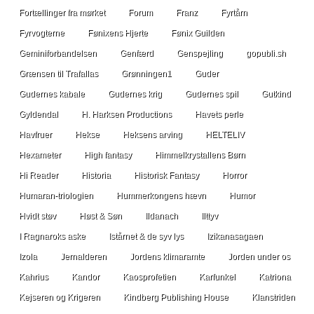
Fortællinger fra mørket
Forum
Franz
Fyrtårn
Fyrvogterne
Fønixens Hjerte
Fønix Guilden
Geminiforbandelsen
Genfærd
Genspejling
gopubli.sh
Grænsen til Trafallas
Grønningen1
Guder
Gudernes kabale
Gudernes krig
Gudernes spil
Gutkind
Gyldendal
H. Harksen Productions
Havets perle
Havfruer
Hekse
Heksens arving
HELTELIV
Hexameter
High fantasy
Himmelkrystallens Børn
Hi Reader
Historia
Historisk Fantasy
Horror
Humaran-triologien
Hummerkongens hævn
Humor
Hvidt støv
Høst & Søn
Ildanach
Ilttyv
I Ragnaroks aske
Istårnet & de syv lys
Izikanasagaen
Izola
Jernalderen
Jordens klimaramte
Jorden under os
Kahrius
Kandor
Kaosprofetien
Karfunkel
Katriona
Kejseren og Krigeren
Kindberg Publishing House
Klanstriden