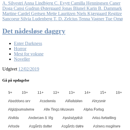
A. Silvestri
Anna Lindbjerg
C. Evytt
Camilla Henningsen
Caner
Doga Cansi
Gudrun Østergaard
Jonas Blunel
Karin B. Dammark
Martine Cardel Gertsen
Mette Lauritzen
Niels Kjærgaard
Regitze
Sancoeur
Silvia Ludenberg
T. D. Zelcius
Tenna Vagner
Tue Omø
Det nådesløse daggry
Enter Darkness
Horror
Mest for voksne
Noveller
Udgivet
12/02/2019
Gå på opdagelse
9+
10+
11+
12+
13+
14+
15+
18+
Abaddons arv
Academia
Aiñafablen
Akrysmir
Algizjournalerne
Alle Tings Museum
Alpha Forlag
Alvilda
Andersen & Vig
Apokalyptisk
Arias fortælling
Arkade
Asgårds datter
Asgårds døtre
Askens magikere