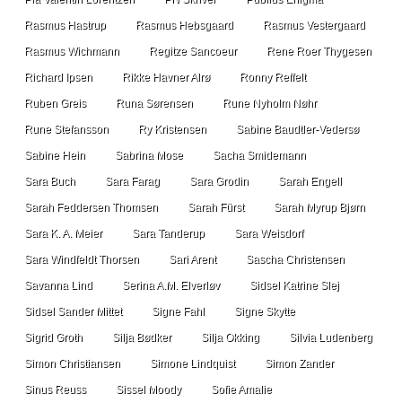
Rasmus Hastrup
Rasmus Hebsgaard
Rasmus Vestergaard
Rasmus Wichmann
Regitze Sancoeur
Rene Roer Thygesen
Richard Ipsen
Rikke Havner Alrø
Ronny Reffelt
Ruben Greis
Runa Sørensen
Rune Nyholm Nøhr
Rune Stefansson
Ry Kristensen
Sabine Baudtler-Vedersø
Sabine Hein
Sabrina Mose
Sacha Smidemann
Sara Buch
Sara Farag
Sara Grodin
Sarah Engell
Sarah Feddersen Thomsen
Sarah Fürst
Sarah Myrup Bjørn
Sara K. A. Meier
Sara Tanderup
Sara Weisdorf
Sara Windfeldt Thorsen
Sari Arent
Sascha Christensen
Savanna Lind
Serina A.M. Elverløv
Sidsel Katrine Slej
Sidsel Sander Mittet
Signe Fahl
Signe Skytte
Sigrid Groth
Silja Bødker
Silja Okking
Silvia Ludenberg
Simon Christiansen
Simone Lindquist
Simon Zander
Sinus Reuss
Sissel Moody
Sofie Amalie