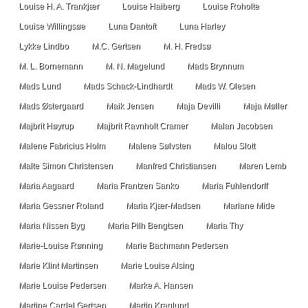
Louise H. A. Trankjær
Louise Haiberg
Louise Roholte
Louise Willingsøe
Luna Dantoft
Luna Harley
Lykke Lindbo
M.C. Gertsen
M. H. Fredsø
M. L. Bornemann
M. N. Magelund
Mads Brynnum
Mads Lund
Mads Schack-Lindhardt
Mads W. Olesen
Mads Østergaard
Maik Jensen
Maja Devilli
Maja Møller
Majbrit Høyrup
Majbrit Ravnholt Cramer
Malan Jacobsen
Malene Fabricius Holm
Malene Sølvsten
Malou Slott
Malte Simon Christensen
Manfred Christiansen
Maren Lemb
Maria Aagaard
Maria Frantzen Sanko
Maria Fuhlendorff
Maria Gessner Roland
Maria Kjær-Madsen
Mariane Mide
Maria Nissen Byg
Maria Pilh Bengtsen
Maria Thy
Marie-Louise Rønning
Marie Bachmann Pedersen
Marie Klint Martinsen
Marie Louise Alsing
Marie Louise Pedersen
Marke A. Hansen
Martine Cardel Gertsen
Martin Kraglund