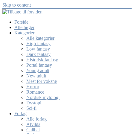
Skip to content
Forside
Alle bøger
Kategorier
Alle kategorier
High fantasy
Low fantasy
Dark fantasy
Historisk fantasy
Portal fantasy
Young adult
New adult
Mest for voksne
Horror
Romance
Nordisk mytologi
Dystopi
Sci-fi
Forlag
Alle forlag
Alvilda
Calibat