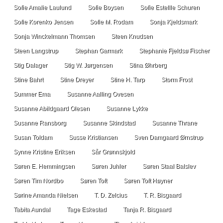
Sofie Amalie Laulund
Sofie Boysen
Sofie Estellle Schuren
Sofie Korenko Jensen
Sofie M. Rodam
Sonja Kjeldsmark
Sonja Winckelmann Thomsen
Steen Knudsen
Steen Langstrup
Stephan Garmark
Stephanie Fjeldsø Fischer
Stig Dalager
Stig W. Jørgensen
Stina Øhrberg
Stine Bahrt
Stine Dreyer
Stine H. Tarp
Storm Frost
Summer Ema
Susanne Aalling Ovesen
Susanne Abildgaard Olesen
Susanne Lykke
Susanne Ransborg
Susanne Skindstad
Susanne Thrane
Susan Toldam
Susse Kristiansen
Sven Damgaard Ørnstrup
Synne Kristine Eriksen
Sår Grønnskjold
Søren E. Hemmingsen
Søren Juhler
Søren Staal Balslev
Søren Tim Nordbo
Søren Toft
Søren Toft Høyner
Sørine Amanda Nielsen
T. D. Zelcius
T. R. Bisgaard
Tabita Aundal
Tage Eskestad
Tanja R. Bisgaard