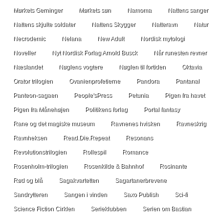
Mørkets Gerninger
Mørkets søn
Namoma
Nattens sanger
Nattens skjulte soldater
Nattens Skygger
Natteravn
Natur
Necrodemic
Nelana
New Adult
Nordisk mytologi
Noveller
Nyt Nordisk Forlag Arnold Busck
Når runesten revner
Næslandet
Nøglens vogtere
Nøglen til fortiden
Oktavia
Orator trilogien
Ovanienprofetierne
Pandora
Pantanal
Panteon-sagaen
People'sPress
Petunia
Pigen fra havet
Pigen fra Månehøjen
Politikens forlag
Portal fantasy
Rane og det magiske museum
Ravnenes hvisken
Ravneskrig
Ravnheksen
Read.Die.Repeat
Resonans
Revolutionstrilogien
Rollespil
Romance
Rosenholm-trilogien
Rosenkilde & Bahnhof
Rosinante
Rød og blå
Sagakvartetten
Sagartanerbrevene
Sandrytteren
Sangen i vinden
Saxo Publish
Sci-fi
Science Fiction Cirklen
Serieklubben
Serien om Bastian