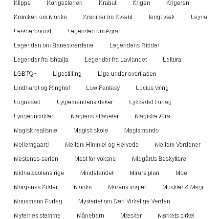
Klippe
Kongestenen
Krabat
Krigen
Krigeren
Krøniken om Morika
Krøniker fra Kvæhl
langt væk
Layna
Leatherbound
Legenden om Agrat
Legenden om Banesværdene
Legendens Ridder
Legender fra Ishtaija
Legender fra Lavlandet
Leitura
LGBTQ+
Ligestilling
Lige under overfladen
Lindhardt og Ringhof
Low Fantasy
Lucius Wing
Lugnasad
Lygtemandens datter
Lykkedal Forlag
Lyngeoncirklen
Magiens alfabeter
Magiske Ærø
Magisk realisme
Magisk skole
Magismondo
Mellemgaard
Mellem Himmel og Helvede
Mellem Verdener
Mestenes-serien
Mest for voksne
Midgårds Beskyttere
Midnatssolens rige
Mindelandet
Mirars plan
Moe
Morganas Kilder
Morika
Murens vogter
Muskler & Magi
Muusmann Forlag
Mysteriet om Den Virkelige Verden
Myternes stemme
Månebarn
Mæsker
Mørkets cirkel