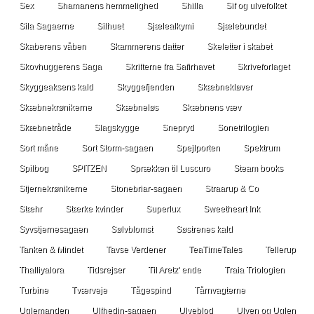
Sex
Shamanens hemmelighed
Shilla
Sif og ulvefolket
Sila Sagaerne
Silhuet
Sjælealkymi
Sjælebundet
Skaberens våben
Skammerens datter
Skeletter i skabet
Skovhuggerens Saga
Skrifterne fra Safirhavet
Skriveforlaget
Skyggeaksens kald
Skyggefjenden
Skæbnekløver
Skæbnekrønikerne
Skæbneløs
Skæbnens væv
Skæbnetråde
Slagskygge
Snepryd
Sonetrilogien
Sort måne
Sort Storm-sagaen
Spejlporten
Spektrum
Spilbog
SPITZEN
Sprækken til Luscuro
Steam books
Stjernekrønikerne
Stonebriar-sagaen
Straarup & Co
Stæhr
Stærke kvinder
Superlux
Sweetheart Ink
Syvstjernesagaen
Sølvblomst
Søstrenes kald
Tanken & Mindet
Tavse Verdener
TeaTimeTales
Tellerup
Thalliyalora
Tidsrejser
Til Aretz' ende
Traia Triologien
Turbine
Tværveje
Tågespind
Tårnvagterne
Uglemanden
Ulfhedin-sagaen
Ulveblod
Ulven og Uglen