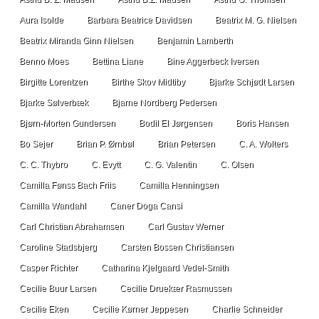
Aura Isolde
Barbara Beatrice Davidsen
Beatrix M. G. Nielsen
Beatrix Miranda Ginn Nielsen
Benjamin Lamberth
Benno Moes
Bettina Liane
Bine Aggerbeck Iversen
Birgitte Lorentzen
Birthe Skov Midtiby
Bjarke Schjødt Larsen
Bjarke Sølverbæk
Bjarne Nordberg Pedersen
Bjørn-Morten Gundersen
Bodil El Jørgensen
Boris Hansen
Bo Sejer
Brian P. Ørnbøl
Brian Petersen
C. A. Wolters
C. C. Thybro
C. Evytt
C. G. Valentin
C. Olsen
Camilla Fønss Bach Friis
Camilla Henningsen
Camilla Wandahl
Caner Doga Cansi
Carl Christian Abrahamsen
Carl Gustav Werner
Caroline Stadsbjerg
Carsten Bossen Christiansen
Casper Richter
Catharina Kjelgaard Vedel-Smith
Cecilie Buur Larsen
Cecilie Druekær Rasmussen
Cecilie Eken
Cecilie Kørner Jeppesen
Charlie Schneider