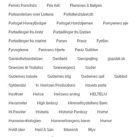
Fermis Paradoks
Fire folk
Flammen & Bølgen
Forbandelsen over Laitana
Forfatterskabet.dk
Forlaget HoneyBadger
Forlaget Nordstjernen
Fornyerens øje
Fortællinger fra Aretz
Fortællinger fra Døden
Fortællinger fra mørket
Forum
Franz
Fyrtårn
Fyrvogterne
Fønixens Hjerte
Fønix Guilden
Geminiforbandelsen
Genfærd
Genspejling
gopubli.sh
Grænsen til Trafallas
Grønningen1
Guder
Gudernes kabale
Gudernes krig
Gudernes spil
Gutkind
Gyldendal
H. Harksen Productions
Havets perle
Havfruer
Hekse
Heksens arving
HELTELIV
Hexameter
High fantasy
Himmelkrystallens Børn
Hi Reader
Historia
Historisk Fantasy
Horror
Humaran-triologien
Hummerkongens hævn
Humor
Hvidt støv
Høst & Søn
Ildanach
Ilttyv