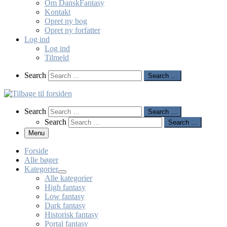
Om DanskFantasy
Kontakt
Opret ny bog
Opret ny forfatter
Log ind
Log ind
Tilmeld
Search
Search
Search …
Search
Search
Search …
Search
Search …
Menu
Forside
Alle bøger
Kategorier
Alle kategorier
High fantasy
Low fantasy
Dark fantasy
Historisk fantasy
Portal fantasy