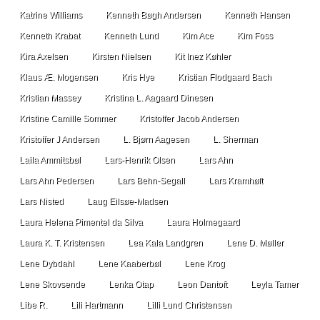
Katrine Williams
Kenneth Bøgh Andersen
Kenneth Hansen
Kenneth Krabat
Kenneth Lund
Kim Ace
Kim Foss
Kira Axelsen
Kirsten Nielsen
Kit Inez Køhler
Klaus Æ. Mogensen
Kris Hye
Kristian Flodgaard Bach
Kristian Massey
Kristina L. Aagaard Dinesen
Kristine Camille Sommer
Kristoffer Jacob Andersen
Kristoffer J Andersen
L. Bjørn Aagesen
L. Sherman
Laila Ammitsbøl
Lars-Henrik Olsen
Lars Ahn
Lars Ahn Pedersen
Lars Behn-Segall
Lars Kramhøft
Lars Nisted
Laug Eilsøe-Madsen
Laura Helena Pimentel da Silva
Laura Holmegaard
Laura K. T. Kristensen
Lea Kala Landgren
Lene D. Møller
Lene Dybdahl
Lene Kaaberbøl
Lene Krog
Lene Skovsende
Lenka Otap
Leon Dantoft
Leyla Tamer
Libe R.
Lili Hartmann
Lilli Lund Christensen