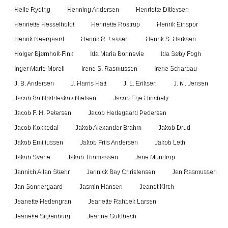
Helle Ryding
Henning Andersen
Henriette Ditlevsen
Henriette Hesselholdt
Henriette Rostrup
Henrik Einspor
Henrik Neergaard
Henrik R. Lassen
Henrik S. Harksen
Holger Bjørnholt-Fink
Ida Maria Bonnevie
Ida Søby Fogh
Inger Marie Morell
Irene S. Rasmussen
Irene Scharbau
J. B. Andersen
J. Harris Hatt
J. L. Eriksen
J. M. Jensen
Jacob Bo Nøddeskov Nielsen
Jacob Ege Hinchely
Jacob F. H. Petersen
Jacob Hedegaard Pedersen
Jacob Kokkedal
Jakob Alexander Brahm
Jakob Drud
Jakob Emiliussen
Jakob Friis Andersen
Jakob Leth
Jakob Svane
Jakob Thomassen
Jane Mondrup
Jannich Allan Stæhr
Jannick Bay Christensen
Jan Rasmussen
Jan Sonnergaard
Jasmin Hansen
Jeanet Kirch
Jeanette Hedengran
Jeanette Rahbek Larsen
Jeanette Sigtenborg
Jeanne Goldbech