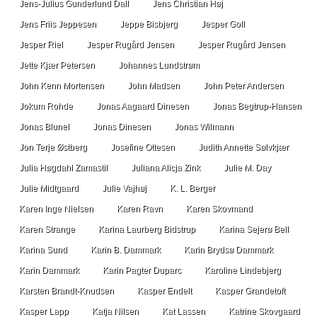
Jens-Julius Gunderlund Dall
Jens Christian Høj
Jens Friis Jeppesen
Jeppe Bisbjerg
Jesper Goll
Jesper Riel
Jesper Rugård Jensen
Jesper Rugård Jensen
Jette Kjær Petersen
Johannes Lundstrøm
John Kenn Mortensen
John Madsen
John Peter Andersen
Jokum Rohde
Jonas Aagaard Dinesen
Jonas Begtrup-Hansen
Jonas Blunel
Jonas Dinesen
Jonas Wilmann
Jon Terje Østberg
Josefine Ottesen
Judith Annette Sølvkjær
Julia Høgdahl Zamastil
Juliana Alicja Zink
Julie M. Day
Julie Midtgaard
Julie Vajhøj
K. L. Berger
Karen Inge Nielsen
Karen Ravn
Karen Skovmand
Karen Strange
Karina Laurberg Bidstrup
Karina Sejerø Bell
Karina Sund
Karin B. Dammark
Karin Brydsø Dammark
Karin Dammark
Karin Pagter Duparc
Karoline Lindebjerg
Karsten Brandt-Knudsen
Kasper Endelt
Kasper Grandetoft
Kasper Lapp
Katja Nilsen
Kat Lassen
Katrine Skovgaard