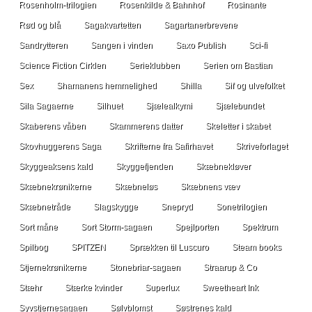
Rosenholm-trilogien
Rosenkilde & Bahnhof
Rosinante
Rød og blå
Sagakvartetten
Sagartanerbrevene
Sandrytteren
Sangen i vinden
Saxo Publish
Sci-fi
Science Fiction Cirklen
Serieklubben
Serien om Bastian
Sex
Shamanens hemmelighed
Shilla
Sif og ulvefolket
Sila Sagaerne
Silhuet
Sjælealkymi
Sjælebundet
Skaberens våben
Skammerens datter
Skeletter i skabet
Skovhuggerens Saga
Skrifterne fra Safirhavet
Skriveforlaget
Skyggeaksens kald
Skyggefjenden
Skæbnekløver
Skæbnekrønikerne
Skæbneløs
Skæbnens væv
Skæbnetråde
Slagskygge
Snepryd
Sonetrilogien
Sort måne
Sort Storm-sagaen
Spejlporten
Spektrum
Spilbog
SPITZEN
Sprækken til Luscuro
Steam books
Stjernekrønikerne
Stonebriar-sagaen
Straarup & Co
Stæhr
Stærke kvinder
Superlux
Sweetheart Ink
Syvstjernesagaen
Sølvblomst
Søstrenes kald