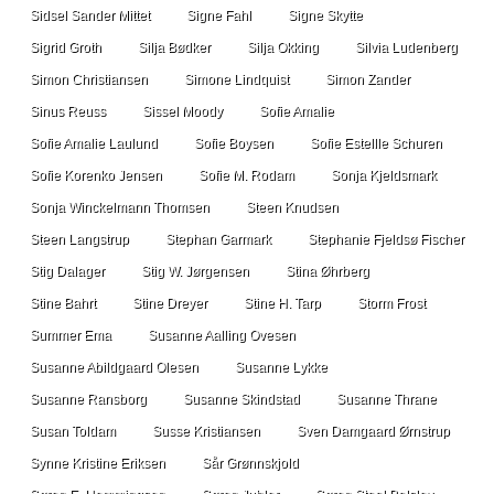
Sidsel Sander Mittet
Signe Fahl
Signe Skytte
Sigrid Groth
Silja Bødker
Silja Okking
Silvia Ludenberg
Simon Christiansen
Simone Lindquist
Simon Zander
Sinus Reuss
Sissel Moody
Sofie Amalie
Sofie Amalie Laulund
Sofie Boysen
Sofie Estellle Schuren
Sofie Korenko Jensen
Sofie M. Rodam
Sonja Kjeldsmark
Sonja Winckelmann Thomsen
Steen Knudsen
Steen Langstrup
Stephan Garmark
Stephanie Fjeldsø Fischer
Stig Dalager
Stig W. Jørgensen
Stina Øhrberg
Stine Bahrt
Stine Dreyer
Stine H. Tarp
Storm Frost
Summer Ema
Susanne Aalling Ovesen
Susanne Abildgaard Olesen
Susanne Lykke
Susanne Ransborg
Susanne Skindstad
Susanne Thrane
Susan Toldam
Susse Kristiansen
Sven Damgaard Ørnstrup
Synne Kristine Eriksen
Sår Grønnskjold