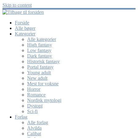
Skip to content
Forside
Alle bøger
Kategorier
Alle kategorier
High fantasy
Low fantasy
Dark fantasy
Historisk fantasy
Portal fantasy
Young adult
New adult
Mest for voksne
Horror
Romance
Nordisk mytologi
Dystopi
Sci-fi
Forlag
Alle forlag
Alvilda
Calibat