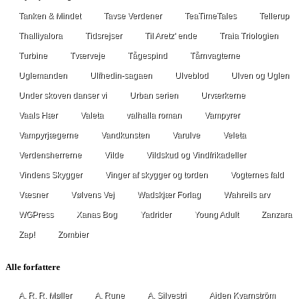
Tanken & Mindet
Tavse Verdener
TeaTimeTales
Tellerup
Thalliyalora
Tidsrejser
Til Aretz' ende
Traia Triologien
Turbine
Tværveje
Tågespind
Tårnvagterne
Uglemanden
Ulfhedin-sagaen
Ulveblod
Ulven og Uglen
Under skoven danser vi
Urban serien
Urværkerne
Vaals Hær
Valeta
valhalla roman
Vampyrer
Vampyrjægerne
Vandkunsten
Varulve
Veleta
Verdensherrerne
Vilde
Vildskud og Vindfrikadeller
Vindens Skygger
Vinger af skygger og torden
Vogternes fald
Væsner
Vølvens Vej
Wadskjær Forlag
Wahreils arv
WGPress
Xanas Bog
Yadrider
Young Adult
Zanzara
Zap!
Zombier
Alle forfattere
A. R. R. Møller
A. Rune
A. Silvestri
Aiden Kvarnström