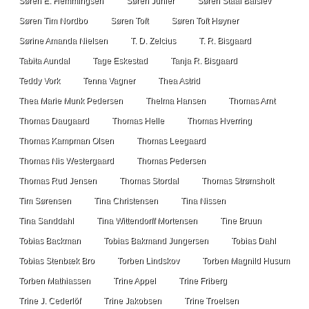
Søren E. Hemmingsen
Søren Juhler
Søren Staal Balslev
Søren Tim Nordbo
Søren Toft
Søren Toft Høyner
Sørine Amanda Nielsen
T. D. Zelcius
T. R. Bisgaard
Tabita Aundal
Tage Eskestad
Tanja R. Bisgaard
Teddy Vork
Tenna Vagner
Thea Astrid
Thea Marie Munk Pedersen
Thelma Hansen
Thomas Arnt
Thomas Daugaard
Thomas Helle
Thomas Hverring
Thomas Kampman Olsen
Thomas Leegaard
Thomas Nis Westergaard
Thomas Pedersen
Thomas Rud Jensen
Thomas Stordal
Thomas Strømsholt
Tim Sørensen
Tina Christensen
Tina Nissen
Tina Sanddahl
Tina Wittendorff Mortensen
Tine Bruun
Tobias Backman
Tobias Bakmand Jungersen
Tobias Dahl
Tobias Stenbæk Bro
Torben Lindskov
Torben Magnild Husum
Torben Mathiassen
Trine Appel
Trine Friberg
Trine J. Cederlöf
Trine Jakobsen
Trine Troelsen