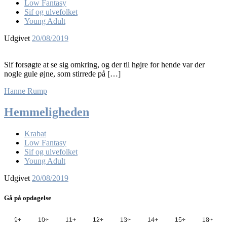
Low Fantasy
Sif og ulvefolket
Young Adult
Udgivet
20/08/2019
Sif forsøgte at se sig omkring, og der til højre for hende var der
nogle gule øjne, som stirrede på […]
Hanne Rump
Hemmeligheden
Krabat
Low Fantasy
Sif og ulvefolket
Young Adult
Udgivet
20/08/2019
Gå på opdagelse
9+
10+
11+
12+
13+
14+
15+
18+