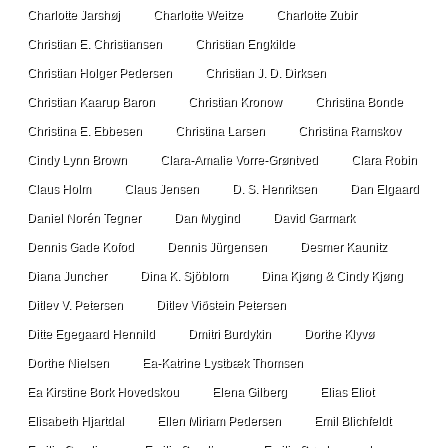
Charlotte Jarshøj
Charlotte Weitze
Charlotte Zubir
Christian E. Christiansen
Christian Engkilde
Christian Holger Pedersen
Christian J. D. Dirksen
Christian Kaarup Baron
Christian Kronow
Christina Bonde
Christina E. Ebbesen
Christina Larsen
Christina Ramskov
Cindy Lynn Brown
Clara-Amalie Vorre-Grøntved
Clara Robin
Claus Holm
Claus Jensen
D. S. Henriksen
Dan Elgaard
Daniel Norén Tegner
Dan Mygind
David Garmark
Dennis Gade Kofod
Dennis Jürgensen
Desmer Kaunitz
Diana Juncher
Dina K. Sjöblom
Dina Kjøng & Cindy Kjøng
Ditlev V. Petersen
Ditlev Viðstein Petersen
Ditte Egegaard Hennild
Dmitri Burdykin
Dorthe Klyvø
Dorthe Nielsen
Ea-Katrine Lystbæk Thomsen
Ea Kirstine Bork Hovedskou
Elena Gilberg
Elias Eliot
Elisabeth Hjartdal
Ellen Miriam Pedersen
Emil Blichfeldt