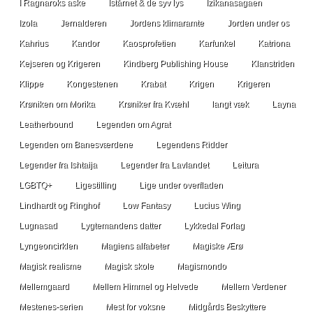
I Ragnaroks aske
Istårnet & de syv lys
Izikanasagaen
Izola
Jernalderen
Jordens klimaramte
Jorden under os
Kahrius
Kandor
Kaosprofetien
Karfunkel
Katriona
Kejseren og Krigeren
Kindberg Publishing House
Klanstriden
Klippe
Kongestenen
Krabat
Krigen
Krigeren
Krøniken om Morika
Krøniker fra Kvæhl
langt væk
Layna
Leatherbound
Legenden om Agrat
Legenden om Banesværdene
Legendens Ridder
Legender fra Ishtaija
Legender fra Lavlandet
Leitura
LGBTQ+
Ligestilling
Lige under overfladen
Lindhardt og Ringhof
Low Fantasy
Lucius Wing
Lugnasad
Lygtemandens datter
Lykkedal Forlag
Lyngeoncirklen
Magiens alfabeter
Magiske Ærø
Magisk realisme
Magisk skole
Magismondo
Mellemgaard
Mellem Himmel og Helvede
Mellem Verdener
Mestenes-serien
Mest for voksne
Midgårds Beskyttere