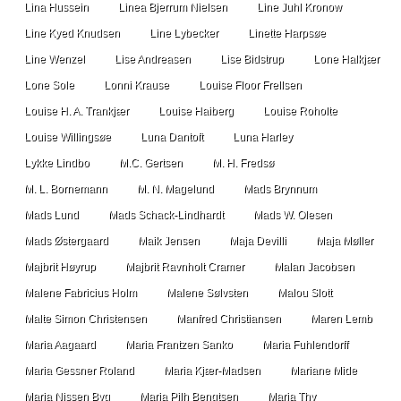
Lina Hussein
Linea Bjerrum Nielsen
Line Juhl Kronow
Line Kyed Knudsen
Line Lybecker
Linette Harpsøe
Line Wenzel
Lise Andreasen
Lise Bidstrup
Lone Halkjær
Lone Sole
Lonni Krause
Louise Floor Frellsen
Louise H. A. Trankjær
Louise Haiberg
Louise Roholte
Louise Willingsøe
Luna Dantoft
Luna Harley
Lykke Lindbo
M.C. Gertsen
M. H. Fredsø
M. L. Bornemann
M. N. Magelund
Mads Brynnum
Mads Lund
Mads Schack-Lindhardt
Mads W. Olesen
Mads Østergaard
Maik Jensen
Maja Devilli
Maja Møller
Majbrit Høyrup
Majbrit Ravnholt Cramer
Malan Jacobsen
Malene Fabricius Holm
Malene Sølvsten
Malou Slott
Malte Simon Christensen
Manfred Christiansen
Maren Lemb
Maria Aagaard
Maria Frantzen Sanko
Maria Fuhlendorff
Maria Gessner Roland
Maria Kjær-Madsen
Mariane Mide
Maria Nissen Byg
Maria Pilh Bengtsen
Maria Thy