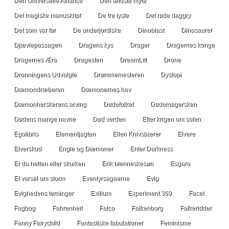
Den Universelle Alliance
Den ældste myte
Det magiske manuskript
De tre tyste
Det røde daggry
Det som var før
De underjordiske
Dinoblast
Dinosaurer
Djævlepassagen
Dragens kys
Drager
Dragernes konge
Dragernes Æra
Dragesten
DreamLitt
Drone
Dronningens Udvalgte
Drømmemesteren
Dystopi
Dæmondræberen
Dæmonernes hav
Dæmonherskerens arving
Dødefolket
Dødemagersken
Dødens mange navne
Død verden
Efter krigen om solen
Egolibris
Elementjagten
Ellen Knivsbærer
Elvere
Elverskud
Engle og Dæmoner
Enter Darkness
Er du helten eller skurken
Erik Menneskesøn
Esgaro
Et varsel om storm
Eventyrsagaerne
Evig
Evighedens terninger
Exilium
Experiment 369
Facet
Fagbog
Fahrenheit
Falco
Falkenborg
Falkeridder
Fanny Fairychild
Fantastiske fabulationer
Feminisme