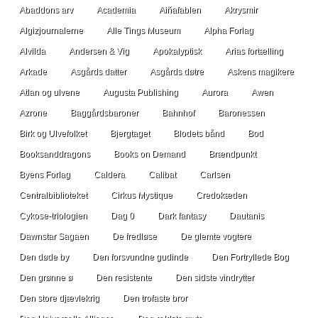
Abaddons arv
Academia
Aiñafablen
Akrysmir
Algizjournalerne
Alle Tings Museum
Alpha Forlag
Alvilda
Andersen & Vig
Apokalyptisk
Arias fortælling
Arkade
Asgårds datter
Asgårds døtre
Askens magikere
Atlan og ulvene
Augusta Publishing
Aurora
Awen
Azrone
Baggårdsbaroner
Bahnhof
Baronessen
Birk og Ulvefolket
Bjergtaget
Blodets bånd
Bod
Booksanddragons
Books on Demand
Brændpunkt
Byens Forlag
Caldera
Calibat
Carlsen
Centralbiblioteket
Cirkus Mystique
Credokæden
Cykose-triologien
Dag 0
Dark fantasy
Dautanis
Dawnstar Sagaen
De fredløse
De glemte vogtere
Den døde by
Den forsvundne gudinde
Den Fortryllede Bog
Den grønne ø
Den resistente
Den sidste vindrytter
Den store djævlekrig
Den trofaste bror