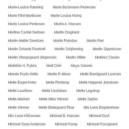
Marie-Louise Rønning
Marie Bachmann Pedersen
Marie Klint Martinsen
Marie Louise Alsing
Marie Louise Pedersen
Marke A. Hansen
Martine Cardel Gertsen
Martin Kraglund
Martin Møller Geertsen
Martin Paludan
Martin Riel
Martin Schantz Faurholt
Martin Schjönning
Martin Sigurdsson
Martin Wangsgaard Jürgensen
Martin Willer
Mathias Clasen
Mathilde N. Rybka
Matt Chiri
Maya Salonin
Merete Pryds Helle
Merlin P. Mann
Mette Bundgaard Laursen
Mette Engel-Holm
Mette Finderup
Mette Høppner Jakobsen
Mette Lauritzen
Mette Lindstrøm
Mette Løgstrup
Mette Markert
Mette Mika Werner
Mette Sejrbo
Mette Werner
Mette Østergaard Filsø
Mia Lena Engebretsen
Mia Louw Håkonsen
Michael B. Hansen
Michael Dyst
Michael Ganz Andersen
Michael Kamp
Michael Kousgaard