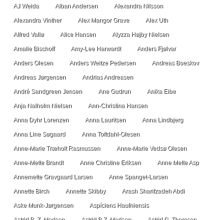
AJ Weida
Alban Andersen
Alexandra Nilsson
Alexandra Vinther
Alex Mangor Grave
Alex Uth
Alfred Vallø
Alice Hansen
Alyzza Højby Nielsen
Amalie Bischoff
Amy-Lee Harwardt
Anders Fjølvar
Anders Olesen
Anders Weitze Pedersen
Andreas Boeskov
Andreas Jørgensen
Andrias Andreasen
André Sandgreen Jensen
Ane Gudrun
Anika Eibe
Anja Nalholm Nielsen
Ann-Christina Hansen
Anna Dyhr Lorenzen
Anna Lauritsen
Anna Lindbjerg
Anna Line Søgaard
Anna Toftdahl-Olesen
Anne-Marie Træholt Rasmussen
Anne-Marie Vedsø Olesen
Anne-Mette Brandt
Anne Christine Eriksen
Anne Mette Asp
Annemette Gravgaard Larsen
Anne Spanget-Larsen
Annette Birch
Annette Skibby
Arash Sharifzadeh Abdi
Aske Munk-Jørgensen
Aspíciens Haufniensis
Astrid B. Z. Madsen
Astrid B.Z. Madsen
Astrid G. Thomsen