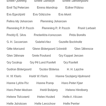
Emilie Querling
Emilie Sandbye
Emilie Søndergaard
Emil Taj Petersen
Emma Mandrup
Esther Rützou
Eva Egeskjold
Eva Götzsche
Eva Munk
Felina My Johansen
Flemming Johansen
Flemming R.P. Rasch
Flemming R. P. Rasch
Frank Lerbæk
Freddy E. Silva
Frederikke Asmussen
Frida Borello
G. H. Sassersen
Gabriel Alex
Gazelle Buchholtz
Gitte Morsund
Glenn Østergaard Schmidt
Glen Stihmose
Glen Stihmøe
Grete Roulund
Gry Kappel Jensen
Gry Oustrup
Gry Pil Lund Ranfelt
Gry Ranfelt
Gudrun Østergaard
Gustav Østeraa
H. H. Løyche
H. W. Klaris
Haidi W. Klaris
Hanne Gasbjerg Hjulmand
Hanne Lykke Rix
Hanne Rump
Hans Peter Kjær
Hans Peter Madsen
Heidi Bobjerg
Helene Hindberg
Helene Toksværd
Helen Husted
Helle A. Nissen
Helle Jakobsen
Helle Lenschow
Helle Perrier