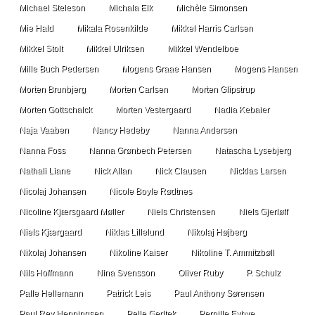
Michael Steleson
Michala Elk
Michèle Simonsen
Mie Hald
Mikala Rosenkilde
Mikkel Harris Carlsen
Mikkel Stolt
Mikkel Ulriksen
Mikkel Wendelboe
Mille Buch Pedersen
Mogens Graae Hansen
Mogens Hansen
Morten Brunbjerg
Morten Carlsen
Morten Glipstrup
Morten Gottschalck
Morten Vestergaard
Nadia Kebaier
Naja Vaaben
Nancy Hedeby
Nanna Andersen
Nanna Foss
Nanna Grønbech Petersen
Natascha Lysebjerg
Nathali Liane
Nick Allan
Nick Clausen
Nicklas Larsen
Nicolaj Johansen
Nicole Boyle Rødtnes
Nicoline Kjærsgaard Møller
Niels Christensen
Niels Gjerløff
Niels Kjærgaard
Niklas Lillelund
Nikolaj Højberg
Nikolaj Johansen
Nikoline Kaiser
Nikoline T. Ammitzbøll
Nils Hoffmann
Nina Svensson
Oliver Ruby
P. Schulz
Palle Hellemann
Patrick Leis
Paul Anthony Sørensen
Paul Rey Henningsen
Pelle Gedtek
Pernille Eybye