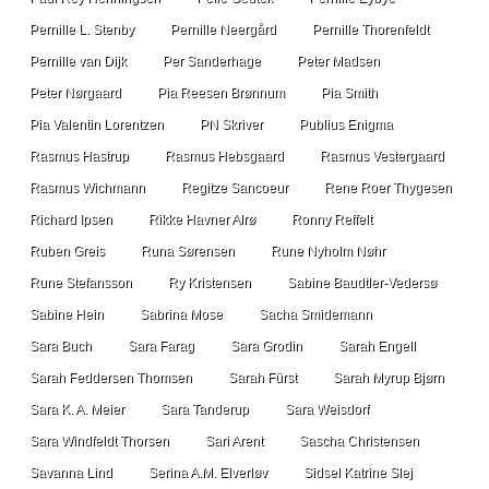
Pernille L. Stenby
Pernille Neergård
Pernille Thorenfeldt
Pernille van Dijk
Per Sanderhage
Peter Madsen
Peter Nørgaard
Pia Reesen Brønnum
Pia Smith
Pia Valentin Lorentzen
PN Skriver
Publius Enigma
Rasmus Hastrup
Rasmus Hebsgaard
Rasmus Vestergaard
Rasmus Wichmann
Regitze Sancoeur
Rene Roer Thygesen
Richard Ipsen
Rikke Havner Alrø
Ronny Reffelt
Ruben Greis
Runa Sørensen
Rune Nyholm Nøhr
Rune Stefansson
Ry Kristensen
Sabine Baudtler-Vedersø
Sabine Hein
Sabrina Mose
Sacha Smidemann
Sara Buch
Sara Farag
Sara Grodin
Sarah Engell
Sarah Feddersen Thomsen
Sarah Fürst
Sarah Myrup Bjørn
Sara K. A. Meier
Sara Tanderup
Sara Weisdorf
Sara Windfeldt Thorsen
Sari Arent
Sascha Christensen
Savanna Lind
Serina A.M. Elverløv
Sidsel Katrine Slej