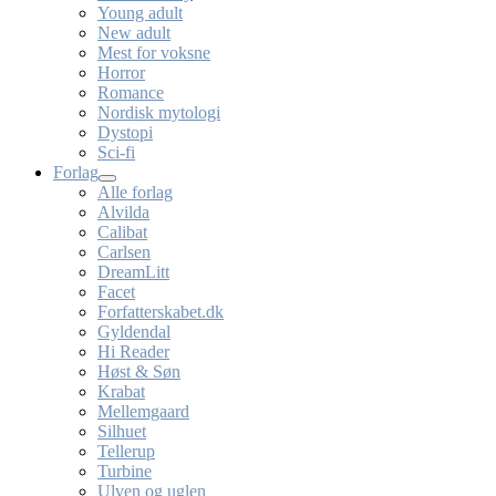
Young adult
New adult
Mest for voksne
Horror
Romance
Nordisk mytologi
Dystopi
Sci-fi
Forlag
Alle forlag
Alvilda
Calibat
Carlsen
DreamLitt
Facet
Forfatterskabet.dk
Gyldendal
Hi Reader
Høst & Søn
Krabat
Mellemgaard
Silhuet
Tellerup
Turbine
Ulven og uglen