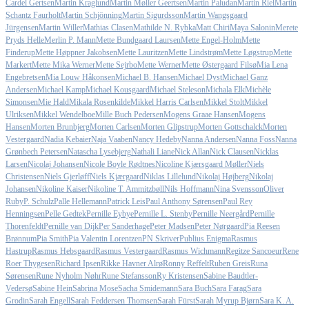
Cardel Gertsen
Martin Kraglund
Martin Møller Geertsen
Martin Paludan
Martin Riel
Martin
Schantz Faurholt
Martin Schjönning
Martin Sigurdsson
Martin Wangsgaard
Jürgensen
Martin Willer
Mathias Clasen
Mathilde N. Rybka
Matt Chiri
Maya Salonin
Merete
Pryds Helle
Merlin P. Mann
Mette Bundgaard Laursen
Mette Engel-Holm
Mette
Finderup
Mette Høppner Jakobsen
Mette Lauritzen
Mette Lindstrøm
Mette Løgstrup
Mette
Markert
Mette Mika Werner
Mette Sejrbo
Mette Werner
Mette Østergaard Filsø
Mia Lena
Engebretsen
Mia Louw Håkonsen
Michael B. Hansen
Michael Dyst
Michael Ganz
Andersen
Michael Kamp
Michael Kousgaard
Michael Steleson
Michala Elk
Michèle
Simonsen
Mie Hald
Mikala Rosenkilde
Mikkel Harris Carlsen
Mikkel Stolt
Mikkel
Ulriksen
Mikkel Wendelboe
Mille Buch Pedersen
Mogens Graae Hansen
Mogens
Hansen
Morten Brunbjerg
Morten Carlsen
Morten Glipstrup
Morten Gottschalck
Morten
Vestergaard
Nadia Kebaier
Naja Vaaben
Nancy Hedeby
Nanna Andersen
Nanna Foss
Nanna
Grønbech Petersen
Natascha Lysebjerg
Nathali Liane
Nick Allan
Nick Clausen
Nicklas
Larsen
Nicolaj Johansen
Nicole Boyle Rødtnes
Nicoline Kjærsgaard Møller
Niels
Christensen
Niels Gjerløff
Niels Kjærgaard
Niklas Lillelund
Nikolaj Højberg
Nikolaj
Johansen
Nikoline Kaiser
Nikoline T. Ammitzbøll
Nils Hoffmann
Nina Svensson
Oliver
Ruby
P. Schulz
Palle Hellemann
Patrick Leis
Paul Anthony Sørensen
Paul Rey
Henningsen
Pelle Gedtek
Pernille Eybye
Pernille L. Stenby
Pernille Neergård
Pernille
Thorenfeldt
Pernille van Dijk
Per Sanderhage
Peter Madsen
Peter Nørgaard
Pia Reesen
Brønnum
Pia Smith
Pia Valentin Lorentzen
PN Skriver
Publius Enigma
Rasmus
Hastrup
Rasmus Hebsgaard
Rasmus Vestergaard
Rasmus Wichmann
Regitze Sancoeur
Rene
Roer Thygesen
Richard Ipsen
Rikke Havner Alrø
Ronny Reffelt
Ruben Greis
Runa
Sørensen
Rune Nyholm Nøhr
Rune Stefansson
Ry Kristensen
Sabine Baudtler-
Vedersø
Sabine Hein
Sabrina Mose
Sacha Smidemann
Sara Buch
Sara Farag
Sara
Grodin
Sarah Engell
Sarah Feddersen Thomsen
Sarah Fürst
Sarah Myrup Bjørn
Sara K. A.