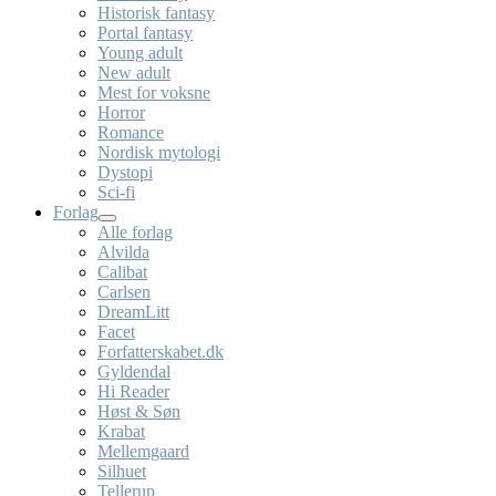
Historisk fantasy
Portal fantasy
Young adult
New adult
Mest for voksne
Horror
Romance
Nordisk mytologi
Dystopi
Sci-fi
Forlag
Alle forlag
Alvilda
Calibat
Carlsen
DreamLitt
Facet
Forfatterskabet.dk
Gyldendal
Hi Reader
Høst & Søn
Krabat
Mellemgaard
Silhuet
Tellerup