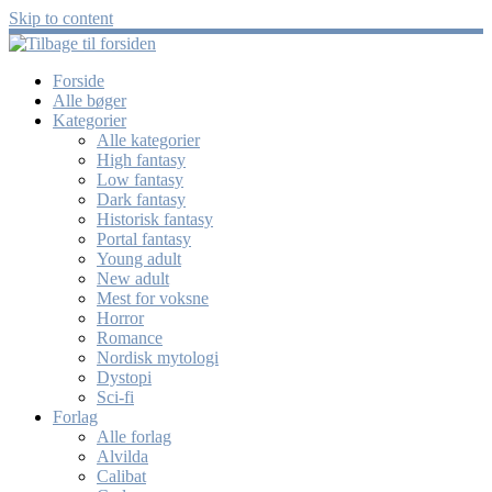
Skip to content
Forside
Alle bøger
Kategorier
Alle kategorier
High fantasy
Low fantasy
Dark fantasy
Historisk fantasy
Portal fantasy
Young adult
New adult
Mest for voksne
Horror
Romance
Nordisk mytologi
Dystopi
Sci-fi
Forlag
Alle forlag
Alvilda
Calibat