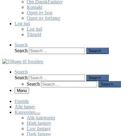
Om DanskFantasy
Kontakt
Opret ny bog
Opret ny forfatter
Log ind
Log ind
Tilmeld
Search
Search
Search …
Search
Search
Search …
Search
Search …
Menu
Forside
Alle bøger
Kategorier
Alle kategorier
High fantasy
Low fantasy
Dark fantasy