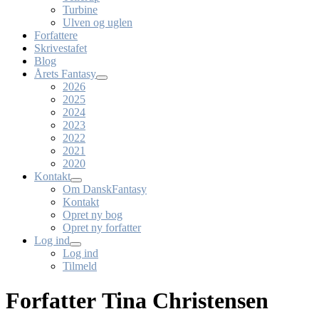
Turbine
Ulven og uglen
Forfattere
Skrivestafet
Blog
Årets Fantasy
2026
2025
2024
2023
2022
2021
2020
Kontakt
Om DanskFantasy
Kontakt
Opret ny bog
Opret ny forfatter
Log ind
Log ind
Tilmeld
Forfatter Tina Christensen