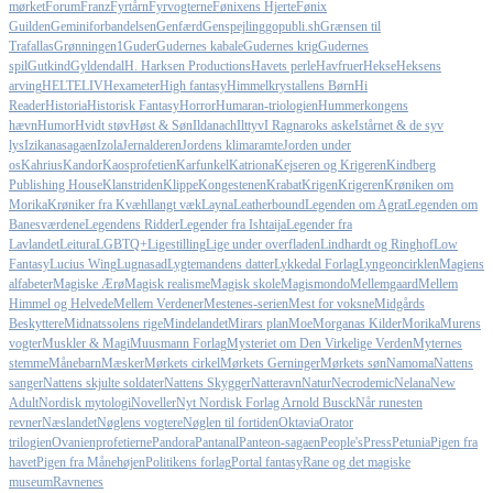
mørket
Forum
Franz
Fyrtårn
Fyrvogterne
Fønixens Hjerte
Fønix
Guilden
Geminiforbandelsen
Genfærd
Genspejling
gopubli.sh
Grænsen til
Trafallas
Grønningen1
Guder
Gudernes kabale
Gudernes krig
Gudernes
spil
Gutkind
Gyldendal
H. Harksen Productions
Havets perle
Havfruer
Hekse
Heksens
arving
HELTELIV
Hexameter
High fantasy
Himmelkrystallens Børn
Hi
Reader
Historia
Historisk Fantasy
Horror
Humaran-triologien
Hummerkongens
hævn
Humor
Hvidt støv
Høst & Søn
Ildanach
Ilttyv
I Ragnaroks aske
Istårnet & de syv
lys
Izikanasagaen
Izola
Jernalderen
Jordens klimaramte
Jorden under
os
Kahrius
Kandor
Kaosprofetien
Karfunkel
Katriona
Kejseren og Krigeren
Kindberg
Publishing House
Klanstriden
Klippe
Kongestenen
Krabat
Krigen
Krigeren
Krøniken om
Morika
Krøniker fra Kvæhl
langt væk
Layna
Leatherbound
Legenden om Agrat
Legenden om
Banesværdene
Legendens Ridder
Legender fra Ishtaija
Legender fra
Lavlandet
Leitura
LGBTQ+
Ligestilling
Lige under overfladen
Lindhardt og Ringhof
Low
Fantasy
Lucius Wing
Lugnasad
Lygtemandens datter
Lykkedal Forlag
Lyngeoncirklen
Magiens
alfabeter
Magiske Ærø
Magisk realisme
Magisk skole
Magismondo
Mellemgaard
Mellem
Himmel og Helvede
Mellem Verdener
Mestenes-serien
Mest for voksne
Midgårds
Beskyttere
Midnatssolens rige
Mindelandet
Mirars plan
Moe
Morganas Kilder
Morika
Murens
vogter
Muskler & Magi
Muusmann Forlag
Mysteriet om Den Virkelige Verden
Myternes
stemme
Månebarn
Mæsker
Mørkets cirkel
Mørkets Gerninger
Mørkets søn
Namoma
Nattens
sanger
Nattens skjulte soldater
Nattens Skygger
Natteravn
Natur
Necrodemic
Nelana
New
Adult
Nordisk mytologi
Noveller
Nyt Nordisk Forlag Arnold Busck
Når runesten
revner
Næslandet
Nøglens vogtere
Nøglen til fortiden
Oktavia
Orator
trilogien
Ovanienprofetierne
Pandora
Pantanal
Panteon-sagaen
People'sPress
Petunia
Pigen fra
havet
Pigen fra Månehøjen
Politikens forlag
Portal fantasy
Rane og det magiske
museum
Ravnenes