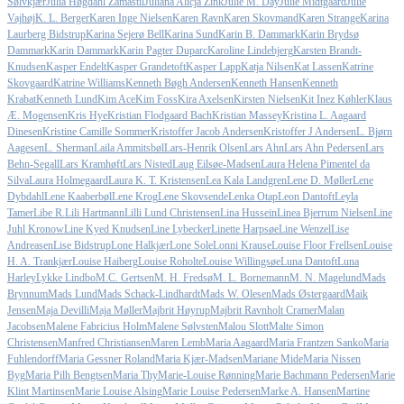
Sølvkjær
Julia Høgdahl Zamastil
Juliana Alicja Zink
Julie M. Day
Julie Midtgaard
Julie
Vajhøj
K. L. Berger
Karen Inge Nielsen
Karen Ravn
Karen Skovmand
Karen Strange
Karina
Laurberg Bidstrup
Karina Sejerø Bell
Karina Sund
Karin B. Dammark
Karin Brydsø
Dammark
Karin Dammark
Karin Pagter Duparc
Karoline Lindebjerg
Karsten Brandt-
Knudsen
Kasper Endelt
Kasper Grandetoft
Kasper Lapp
Katja Nilsen
Kat Lassen
Katrine
Skovgaard
Katrine Williams
Kenneth Bøgh Andersen
Kenneth Hansen
Kenneth
Krabat
Kenneth Lund
Kim Ace
Kim Foss
Kira Axelsen
Kirsten Nielsen
Kit Inez Køhler
Klaus
Æ. Mogensen
Kris Hye
Kristian Flodgaard Bach
Kristian Massey
Kristina L. Aagaard
Dinesen
Kristine Camille Sommer
Kristoffer Jacob Andersen
Kristoffer J Andersen
L. Bjørn
Aagesen
L. Sherman
Laila Ammitsbøl
Lars-Henrik Olsen
Lars Ahn
Lars Ahn Pedersen
Lars
Behn-Segall
Lars Kramhøft
Lars Nisted
Laug Eilsøe-Madsen
Laura Helena Pimentel da
Silva
Laura Holmegaard
Laura K. T. Kristensen
Lea Kala Landgren
Lene D. Møller
Lene
Dybdahl
Lene Kaaberbøl
Lene Krog
Lene Skovsende
Lenka Otap
Leon Dantoft
Leyla
Tamer
Libe R.
Lili Hartmann
Lilli Lund Christensen
Lina Hussein
Linea Bjerrum Nielsen
Line
Juhl Kronow
Line Kyed Knudsen
Line Lybecker
Linette Harpsøe
Line Wenzel
Lise
Andreasen
Lise Bidstrup
Lone Halkjær
Lone Sole
Lonni Krause
Louise Floor Frellsen
Louise
H. A. Trankjær
Louise Haiberg
Louise Roholte
Louise Willingsøe
Luna Dantoft
Luna
Harley
Lykke Lindbo
M.C. Gertsen
M. H. Fredsø
M. L. Bornemann
M. N. Magelund
Mads
Brynnum
Mads Lund
Mads Schack-Lindhardt
Mads W. Olesen
Mads Østergaard
Maik
Jensen
Maja Devilli
Maja Møller
Majbrit Høyrup
Majbrit Ravnholt Cramer
Malan
Jacobsen
Malene Fabricius Holm
Malene Sølvsten
Malou Slott
Malte Simon
Christensen
Manfred Christiansen
Maren Lemb
Maria Aagaard
Maria Frantzen Sanko
Maria
Fuhlendorff
Maria Gessner Roland
Maria Kjær-Madsen
Mariane Mide
Maria Nissen
Byg
Maria Pilh Bengtsen
Maria Thy
Marie-Louise Rønning
Marie Bachmann Pedersen
Marie
Klint Martinsen
Marie Louise Alsing
Marie Louise Pedersen
Marke A. Hansen
Martine