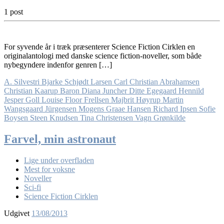
1 post
For syvende år i træk præsenterer Science Fiction Cirklen en
originalantologi med danske science fiction-noveller, som både
nybegyndere indenfor genren […]
A. Silvestri
Bjarke Schjødt Larsen
Carl Christian Abrahamsen
Christian Kaarup Baron
Diana Juncher
Ditte Egegaard Hennild
Jesper Goll
Louise Floor Frellsen
Majbrit Høyrup
Martin
Wangsgaard Jürgensen
Mogens Graae Hansen
Richard Ipsen
Sofie
Boysen
Steen Knudsen
Tina Christensen
Vagn Grønkilde
Farvel, min astronaut
Lige under overfladen
Mest for voksne
Noveller
Sci-fi
Science Fiction Cirklen
Udgivet
13/08/2013