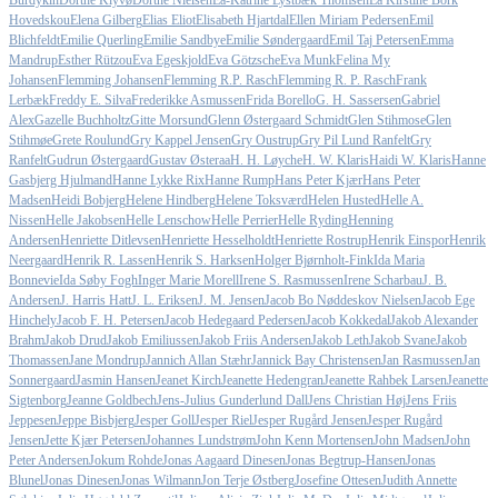
Burdykin
Dorthe Klyvø
Dorthe Nielsen
Ea-Katrine Lystbæk Thomsen
Ea Kirstine Bork
Hovedskou
Elena Gilberg
Elias Eliot
Elisabeth Hjartdal
Ellen Miriam Pedersen
Emil
Blichfeldt
Emilie Querling
Emilie Sandbye
Emilie Søndergaard
Emil Taj Petersen
Emma
Mandrup
Esther Rützou
Eva Egeskjold
Eva Götzsche
Eva Munk
Felina My
Johansen
Flemming Johansen
Flemming R.P. Rasch
Flemming R. P. Rasch
Frank
Lerbæk
Freddy E. Silva
Frederikke Asmussen
Frida Borello
G. H. Sassersen
Gabriel
Alex
Gazelle Buchholtz
Gitte Morsund
Glenn Østergaard Schmidt
Glen Stihmose
Glen
Stihmøe
Grete Roulund
Gry Kappel Jensen
Gry Oustrup
Gry Pil Lund Ranfelt
Gry
Ranfelt
Gudrun Østergaard
Gustav Østeraa
H. H. Løyche
H. W. Klaris
Haidi W. Klaris
Hanne
Gasbjerg Hjulmand
Hanne Lykke Rix
Hanne Rump
Hans Peter Kjær
Hans Peter
Madsen
Heidi Bobjerg
Helene Hindberg
Helene Toksværd
Helen Husted
Helle A.
Nissen
Helle Jakobsen
Helle Lenschow
Helle Perrier
Helle Ryding
Henning
Andersen
Henriette Ditlevsen
Henriette Hesselholdt
Henriette Rostrup
Henrik Einspor
Henrik
Neergaard
Henrik R. Lassen
Henrik S. Harksen
Holger Bjørnholt-Fink
Ida Maria
Bonnevie
Ida Søby Fogh
Inger Marie Morell
Irene S. Rasmussen
Irene Scharbau
J. B.
Andersen
J. Harris Hatt
J. L. Eriksen
J. M. Jensen
Jacob Bo Nøddeskov Nielsen
Jacob Ege
Hinchely
Jacob F. H. Petersen
Jacob Hedegaard Pedersen
Jacob Kokkedal
Jakob Alexander
Brahm
Jakob Drud
Jakob Emiliussen
Jakob Friis Andersen
Jakob Leth
Jakob Svane
Jakob
Thomassen
Jane Mondrup
Jannich Allan Stæhr
Jannick Bay Christensen
Jan Rasmussen
Jan
Sonnergaard
Jasmin Hansen
Jeanet Kirch
Jeanette Hedengran
Jeanette Rahbek Larsen
Jeanette
Sigtenborg
Jeanne Goldbech
Jens-Julius Gunderlund Dall
Jens Christian Høj
Jens Friis
Jeppesen
Jeppe Bisbjerg
Jesper Goll
Jesper Riel
Jesper Rugård Jensen
Jesper Rugård
Jensen
Jette Kjær Petersen
Johannes Lundstrøm
John Kenn Mortensen
John Madsen
John
Peter Andersen
Jokum Rohde
Jonas Aagaard Dinesen
Jonas Begtrup-Hansen
Jonas
Blunel
Jonas Dinesen
Jonas Wilmann
Jon Terje Østberg
Josefine Ottesen
Judith Annette