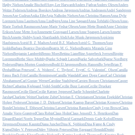
Højby Nielsen
Amalie Bischoff
Amy-Lee Harwardt
Anders Fjølvar
Anders Olesen
Anders
Weitze Pedersen
Andreas Boeskov
Andreas Jørgensen
Andrias Andreasen
André Sandgreen
Jensen
Ane Gudrun
Anika Eibe
Anja Nalholm Nielsen
Ann-Christina Hansen
Anna Dyhr
Lorenzen
Anna Lauritsen
Anna Lindbjerg
Anna Line Søgaard
Anna Toftdahl-Olesen
Anne-
Marie Træholt Rasmussen
Anne-Marie Vedsø Olesen
Anne-Mette Brandt
Anne Christine
Eriksen
Anne Mette Asp
Annemette Gravgaard Larsen
Anne Spanget-Larsen
Annette
Birch
Annette Skibby
Arash Sharifzadeh Abdi
Aske Munk-Jørgensen
Aspíciens
Haufniensis
Astrid B. Z. Madsen
Astrid B.Z. Madsen
Astrid G. Thomsen
Aura
Isolde
Barbara Beatrice Davidsen
Beatrix M. G. Nielsen
Beatrix Miranda Ginn
Nielsen
Benjamin Lamberth
Benno Moes
Bettina Liane
Bine Aggerbeck Iversen
Birgitte
Lorentzen
Birthe Skov Midtiby
Bjarke Schjødt Larsen
Bjarke Sølverbæk
Bjarne Nordberg
Pedersen
Bjørn-Morten Gundersen
Bodil El Jørgensen
Boris Hansen
Bo Sejer
Brian P.
Ørnbøl
Brian Petersen
C. A. Wolters
C. C. Thybro
C. Evytt
C. G. Valentin
C. Olsen
Camilla
Fønss Bach Friis
Camilla Henningsen
Camilla Wandahl
Caner Doga Cansi
Carl Christian
Abrahamsen
Carl Gustav Werner
Caroline Stadsbjerg
Carsten Bossen Christiansen
Casper
Richter
Catharina Kjelgaard Vedel-Smith
Cecilie Buur Larsen
Cecilie Druekær
Rasmussen
Cecilie Eken
Cecilie Kørner Jeppesen
Charlie Schneider
Charlotte
Jarshøj
Charlotte Weitze
Charlotte Zubir
Christian E. Christiansen
Christian Engkilde
Christian
Holger Pedersen
Christian J. D. Dirksen
Christian Kaarup Baron
Christian Kronow
Christina
Bonde
Christina E. Ebbesen
Christina Larsen
Christina Ramskov
Cindy Lynn Brown
Clara-
Amalie Vorre-Grøntved
Clara Robin
Claus Holm
Claus Jensen
D. S. Henriksen
Dan
Elgaard
Daniel Norén Tegner
Dan Mygind
David Garmark
Dennis Gade Kofod
Dennis
Jürgensen
Desmer Kaunitz
Diana Juncher
Dina K. Sjöblom
Dina Kjøng & Cindy
Kjøng
Ditlev V. Petersen
Ditlev Viðstein Petersen
Ditte Egegaard Hennild
Dmitri