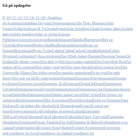
Gå på opdagelse
9+
10+
11+
12+
13+
14+
15+
18+
Abaddons
arv
Academia
Aiñafablen
Akrysmir
Algizjournalerne
Alle Tings Museum
Alpha
Forlag
Alvilda
Andersen & Vig
Apokalyptisk
Arias fortælling
Arkade
Asgårds datter
Asgårds
døtre
Askens magikere
Atlan og ulvene
Augusta
Publishing
Aurora
Awen
Azrone
Baggårdsbaroner
Bahnhof
Baronessen
Birk og
Ulvefolket
Bjergtaget
Blodets bånd
Bod
Booksanddragons
Books on
Demand
Brændpunkt
Byens Forlag
Caldera
Calibat
Carlsen
Centralbiblioteket
Cirkus
Mystique
Credokæden
Cykose-triologien
Dag 0
Dark fantasy
Dautanis
Dawnstar Sagaen
De
fredløse
De glemte vogtere
Den døde by
Den forsvundne gudinde
Den Fortryllede Bog
Den
grønne ø
Den resistente
Den sidste vindrytter
Den store djævlekrig
Den trofaste bror
Den
Universelle Alliance
Den ældste myte
Det magiske manuskript
De tre tyste
Det røde
daggry
Det som var før
De underjordiske
Dinoblast
Dinosaurer
Djævlepassagen
Dragens
kys
Drager
Dragernes konge
Dragernes Æra
Dragesten
DreamLitt
Drone
Dronningens
Udvalgte
Drømmemesteren
Dystopi
Dæmondræberen
Dæmonernes hav
Dæmonherskerens
arving
Dødefolket
Dødemagersken
Dødens mange navne
Død verden
Efter krigen om
solen
Egolibris
Elementjagten
Ellen Knivsbærer
Elvere
Elverskud
Engle og Dæmoner
Enter
Darkness
Er du helten eller skurken
Erik Menneskesøn
Esgaro
Et varsel om
storm
Eventyrsagaerne
Evig
Evighedens terninger
Exilium
Experiment
369
Facet
Fagbog
Fahrenheit
Falco
Falkenborg
Falkeridder
Fanny Fairychild
Fantastiske
fabulationer
Feminisme
Fermis Paradoks
Fire folk
Flammen & Bølgen
Forbandelsen over
Laitana
Forfatterskabet.dk
Forlaget HoneyBadger
Forlaget Nordstjernen
Fornyerens
øje
Fortællinger fra Aretz
Fortællinger fra Døden
Fortællinger fra