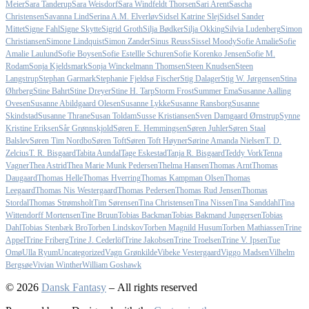
Meier
Sara Tanderup
Sara Weisdorf
Sara Windfeldt Thorsen
Sari Arent
Sascha
Christensen
Savanna Lind
Serina A.M. Elverløv
Sidsel Katrine Slej
Sidsel Sander
Mittet
Signe Fahl
Signe Skytte
Sigrid Groth
Silja Bødker
Silja Okking
Silvia Ludenberg
Simon
Christiansen
Simone Lindquist
Simon Zander
Sinus Reuss
Sissel Moody
Sofie Amalie
Sofie
Amalie Laulund
Sofie Boysen
Sofie Estellle Schuren
Sofie Korenko Jensen
Sofie M.
Rodam
Sonja Kjeldsmark
Sonja Winckelmann Thomsen
Steen Knudsen
Steen
Langstrup
Stephan Garmark
Stephanie Fjeldsø Fischer
Stig Dalager
Stig W. Jørgensen
Stina
Øhrberg
Stine Bahrt
Stine Dreyer
Stine H. Tarp
Storm Frost
Summer Ema
Susanne Aalling
Ovesen
Susanne Abildgaard Olesen
Susanne Lykke
Susanne Ransborg
Susanne
Skindstad
Susanne Thrane
Susan Toldam
Susse Kristiansen
Sven Damgaard Ørnstrup
Synne
Kristine Eriksen
Sår Grønnskjold
Søren E. Hemmingsen
Søren Juhler
Søren Staal
Balslev
Søren Tim Nordbo
Søren Toft
Søren Toft Høyner
Sørine Amanda Nielsen
T. D.
Zelcius
T. R. Bisgaard
Tabita Aundal
Tage Eskestad
Tanja R. Bisgaard
Teddy Vork
Tenna
Vagner
Thea Astrid
Thea Marie Munk Pedersen
Thelma Hansen
Thomas Arnt
Thomas
Daugaard
Thomas Helle
Thomas Hverring
Thomas Kampman Olsen
Thomas
Leegaard
Thomas Nis Westergaard
Thomas Pedersen
Thomas Rud Jensen
Thomas
Stordal
Thomas Strømsholt
Tim Sørensen
Tina Christensen
Tina Nissen
Tina Sanddahl
Tina
Wittendorff Mortensen
Tine Bruun
Tobias Backman
Tobias Bakmand Jungersen
Tobias
Dahl
Tobias Stenbæk Bro
Torben Lindskov
Torben Magnild Husum
Torben Mathiassen
Trine
Appel
Trine Friberg
Trine J. Cederlöf
Trine Jakobsen
Trine Troelsen
Trine V. Ipsen
Tue
Omø
Ulla Ryum
Uncategorized
Vagn Grønkilde
Vibeke Vestergaard
Viggo Madsen
Vilhelm
Bergsøe
Vivian Winther
William Goshawk
© 2026
Dansk Fantasy
– All rights reserved