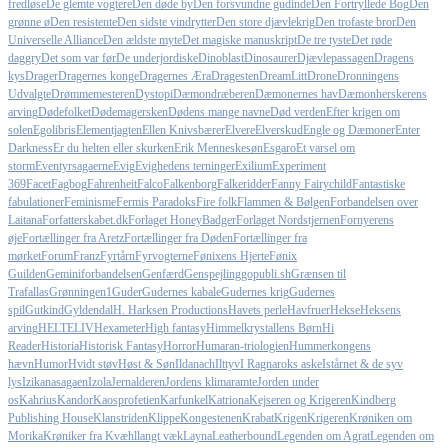
fredløse
De glemte vogtere
Den døde by
Den forsvundne gudinde
Den Fortryllede Bog
Den
grønne ø
Den resistente
Den sidste vindrytter
Den store djævlekrig
Den trofaste bror
Den
Universelle Alliance
Den ældste myte
Det magiske manuskript
De tre tyste
Det røde
daggry
Det som var før
De underjordiske
Dinoblast
Dinosaurer
Djævlepassagen
Dragens
kys
Drager
Dragernes konge
Dragernes Æra
Dragesten
DreamLitt
Drone
Dronningens
Udvalgte
Drømmemesteren
Dystopi
Dæmondræberen
Dæmonernes hav
Dæmonherskerens
arving
Dødefolket
Dødemagersken
Dødens mange navne
Død verden
Efter krigen om
solen
Egolibris
Elementjagten
Ellen Knivsbærer
Elvere
Elverskud
Engle og Dæmoner
Enter
Darkness
Er du helten eller skurken
Erik Menneskesøn
Esgaro
Et varsel om
storm
Eventyrsagaerne
Evig
Evighedens terninger
Exilium
Experiment
369
Facet
Fagbog
Fahrenheit
Falco
Falkenborg
Falkeridder
Fanny Fairychild
Fantastiske
fabulationer
Feminisme
Fermis Paradoks
Fire folk
Flammen & Bølgen
Forbandelsen over
Laitana
Forfatterskabet.dk
Forlaget HoneyBadger
Forlaget Nordstjernen
Fornyerens
øje
Fortællinger fra Aretz
Fortællinger fra Døden
Fortællinger fra
mørket
Forum
Franz
Fyrtårn
Fyrvogterne
Fønixens Hjerte
Fønix
Guilden
Geminiforbandelsen
Genfærd
Genspejling
gopubli.sh
Grænsen til
Trafallas
Grønningen1
Guder
Gudernes kabale
Gudernes krig
Gudernes
spil
Gutkind
Gyldendal
H. Harksen Productions
Havets perle
Havfruer
Hekse
Heksens
arving
HELTELIV
Hexameter
High fantasy
Himmelkrystallens Børn
Hi
Reader
Historia
Historisk Fantasy
Horror
Humaran-triologien
Hummerkongens
hævn
Humor
Hvidt støv
Høst & Søn
Ildanach
Ilttyv
I Ragnaroks aske
Istårnet & de syv
lys
Izikanasagaen
Izola
Jernalderen
Jordens klimaramte
Jorden under
os
Kahrius
Kandor
Kaosprofetien
Karfunkel
Katriona
Kejseren og Krigeren
Kindberg
Publishing House
Klanstriden
Klippe
Kongestenen
Krabat
Krigen
Krigeren
Krøniken om
Morika
Krøniker fra Kvæhl
langt væk
Layna
Leatherbound
Legenden om Agrat
Legenden om