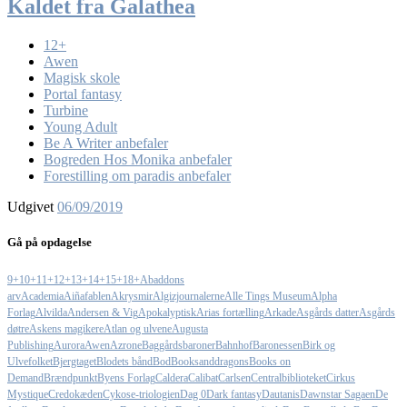
Kaldet fra Galathea
12+
Awen
Magisk skole
Portal fantasy
Turbine
Young Adult
Be A Writer anbefaler
Bogreden Hos Monika anbefaler
Forestilling om paradis anbefaler
Udgivet
06/09/2019
Gå på opdagelse
9+
10+
11+
12+
13+
14+
15+
18+
Abaddons
arv
Academia
Aiñafablen
Akrysmir
Algizjournalerne
Alle Tings Museum
Alpha
Forlag
Alvilda
Andersen & Vig
Apokalyptisk
Arias fortælling
Arkade
Asgårds datter
Asgårds
døtre
Askens magikere
Atlan og ulvene
Augusta
Publishing
Aurora
Awen
Azrone
Baggårdsbaroner
Bahnhof
Baronessen
Birk og
Ulvefolket
Bjergtaget
Blodets bånd
Bod
Booksanddragons
Books on
Demand
Brændpunkt
Byens Forlag
Caldera
Calibat
Carlsen
Centralbiblioteket
Cirkus
Mystique
Credokæden
Cykose-triologien
Dag 0
Dark fantasy
Dautanis
Dawnstar Sagaen
De