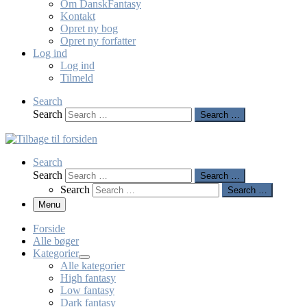
Om DanskFantasy
Kontakt
Opret ny bog
Opret ny forfatter
Log ind
Log ind
Tilmeld
Search
Search
Search …
Search
Search
Search …
Search
Search …
Menu
Forside
Alle bøger
Kategorier
Alle kategorier
High fantasy
Low fantasy
Dark fantasy