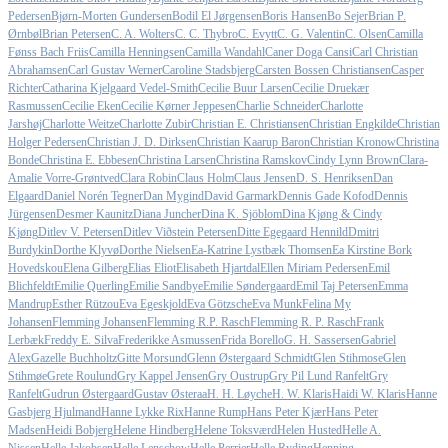
Pedersen
Bjørn-Morten Gundersen
Bodil El Jørgensen
Boris Hansen
Bo Sejer
Brian P.
Ørnbøl
Brian Petersen
C. A. Wolters
C. C. Thybro
C. Evytt
C. G. Valentin
C. Olsen
Camilla
Fønss Bach Friis
Camilla Henningsen
Camilla Wandahl
Caner Doga Cansi
Carl Christian
Abrahamsen
Carl Gustav Werner
Caroline Stadsbjerg
Carsten Bossen Christiansen
Casper
Richter
Catharina Kjelgaard Vedel-Smith
Cecilie Buur Larsen
Cecilie Druekær
Rasmussen
Cecilie Eken
Cecilie Kørner Jeppesen
Charlie Schneider
Charlotte
Jarshøj
Charlotte Weitze
Charlotte Zubir
Christian E. Christiansen
Christian Engkilde
Christian
Holger Pedersen
Christian J. D. Dirksen
Christian Kaarup Baron
Christian Kronow
Christina
Bonde
Christina E. Ebbesen
Christina Larsen
Christina Ramskov
Cindy Lynn Brown
Clara-
Amalie Vorre-Grøntved
Clara Robin
Claus Holm
Claus Jensen
D. S. Henriksen
Dan
Elgaard
Daniel Norén Tegner
Dan Mygind
David Garmark
Dennis Gade Kofod
Dennis
Jürgensen
Desmer Kaunitz
Diana Juncher
Dina K. Sjöblom
Dina Kjøng & Cindy
Kjøng
Ditlev V. Petersen
Ditlev Viðstein Petersen
Ditte Egegaard Hennild
Dmitri
Burdykin
Dorthe Klyvø
Dorthe Nielsen
Ea-Katrine Lystbæk Thomsen
Ea Kirstine Bork
Hovedskou
Elena Gilberg
Elias Eliot
Elisabeth Hjartdal
Ellen Miriam Pedersen
Emil
Blichfeldt
Emilie Querling
Emilie Sandbye
Emilie Søndergaard
Emil Taj Petersen
Emma
Mandrup
Esther Rützou
Eva Egeskjold
Eva Götzsche
Eva Munk
Felina My
Johansen
Flemming Johansen
Flemming R.P. Rasch
Flemming R. P. Rasch
Frank
Lerbæk
Freddy E. Silva
Frederikke Asmussen
Frida Borello
G. H. Sassersen
Gabriel
Alex
Gazelle Buchholtz
Gitte Morsund
Glenn Østergaard Schmidt
Glen Stihmose
Glen
Stihmøe
Grete Roulund
Gry Kappel Jensen
Gry Oustrup
Gry Pil Lund Ranfelt
Gry
Ranfelt
Gudrun Østergaard
Gustav Østeraa
H. H. Løyche
H. W. Klaris
Haidi W. Klaris
Hanne
Gasbjerg Hjulmand
Hanne Lykke Rix
Hanne Rump
Hans Peter Kjær
Hans Peter
Madsen
Heidi Bobjerg
Helene Hindberg
Helene Toksværd
Helen Husted
Helle A.