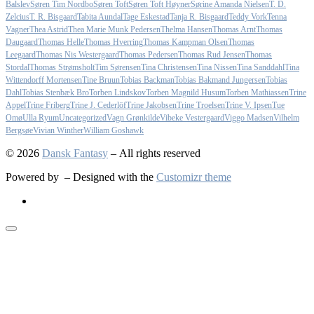
Balslev
Søren Tim Nordbo
Søren Toft
Søren Toft Høyner
Sørine Amanda Nielsen
T. D.
Zelcius
T. R. Bisgaard
Tabita Aundal
Tage Eskestad
Tanja R. Bisgaard
Teddy Vork
Tenna
Vagner
Thea Astrid
Thea Marie Munk Pedersen
Thelma Hansen
Thomas Arnt
Thomas
Daugaard
Thomas Helle
Thomas Hverring
Thomas Kampman Olsen
Thomas
Leegaard
Thomas Nis Westergaard
Thomas Pedersen
Thomas Rud Jensen
Thomas
Stordal
Thomas Strømsholt
Tim Sørensen
Tina Christensen
Tina Nissen
Tina Sanddahl
Tina
Wittendorff Mortensen
Tine Bruun
Tobias Backman
Tobias Bakmand Jungersen
Tobias
Dahl
Tobias Stenbæk Bro
Torben Lindskov
Torben Magnild Husum
Torben Mathiassen
Trine
Appel
Trine Friberg
Trine J. Cederlöf
Trine Jakobsen
Trine Troelsen
Trine V. Ipsen
Tue
Omø
Ulla Ryum
Uncategorized
Vagn Grønkilde
Vibeke Vestergaard
Viggo Madsen
Vilhelm
Bergsøe
Vivian Winther
William Goshawk
© 2026
Dansk Fantasy
– All rights reserved
Powered by
– Designed with the
Customizr theme