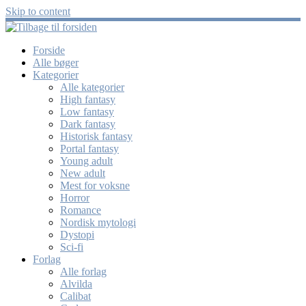
Skip to content
Forside
Alle bøger
Kategorier
Alle kategorier
High fantasy
Low fantasy
Dark fantasy
Historisk fantasy
Portal fantasy
Young adult
New adult
Mest for voksne
Horror
Romance
Nordisk mytologi
Dystopi
Sci-fi
Forlag
Alle forlag
Alvilda
Calibat