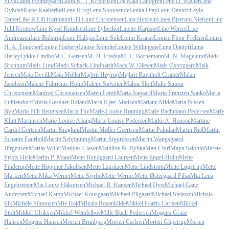
Silva
Laura Holmegaard
Laura K. T. Kristensen
Lea Kala Landgren
Lene D. Møller
Lene
Dybdahl
Lene Kaaberbøl
Lene Krog
Lene Skovsende
Lenka Otap
Leon Dantoft
Leyla
Tamer
Libe R.
Lili Hartmann
Lilli Lund Christensen
Lina Hussein
Linea Bjerrum Nielsen
Line
Juhl Kronow
Line Kyed Knudsen
Line Lybecker
Linette Harpsøe
Line Wenzel
Lise
Andreasen
Lise Bidstrup
Lone Halkjær
Lone Sole
Lonni Krause
Louise Floor Frellsen
Louise
H. A. Trankjær
Louise Haiberg
Louise Roholte
Louise Willingsøe
Luna Dantoft
Luna
Harley
Lykke Lindbo
M.C. Gertsen
M. H. Fredsø
M. L. Bornemann
M. N. Magelund
Mads
Brynnum
Mads Lund
Mads Schack-Lindhardt
Mads W. Olesen
Mads Østergaard
Maik
Jensen
Maja Devilli
Maja Møller
Majbrit Høyrup
Majbrit Ravnholt Cramer
Malan
Jacobsen
Malene Fabricius Holm
Malene Sølvsten
Malou Slott
Malte Simon
Christensen
Manfred Christiansen
Maren Lemb
Maria Aagaard
Maria Frantzen Sanko
Maria
Fuhlendorff
Maria Gessner Roland
Maria Kjær-Madsen
Mariane Mide
Maria Nissen
Byg
Maria Pilh Bengtsen
Maria Thy
Marie-Louise Rønning
Marie Bachmann Pedersen
Marie
Klint Martinsen
Marie Louise Alsing
Marie Louise Pedersen
Marke A. Hansen
Martine
Cardel Gertsen
Martin Kraglund
Martin Møller Geertsen
Martin Paludan
Martin Riel
Martin
Schantz Faurholt
Martin Schjönning
Martin Sigurdsson
Martin Wangsgaard
Jürgensen
Martin Willer
Mathias Clasen
Mathilde N. Rybka
Matt Chiri
Maya Salonin
Merete
Pryds Helle
Merlin P. Mann
Mette Bundgaard Laursen
Mette Engel-Holm
Mette
Finderup
Mette Høppner Jakobsen
Mette Lauritzen
Mette Lindstrøm
Mette Løgstrup
Mette
Markert
Mette Mika Werner
Mette Sejrbo
Mette Werner
Mette Østergaard Filsø
Mia Lena
Engebretsen
Mia Louw Håkonsen
Michael B. Hansen
Michael Dyst
Michael Ganz
Andersen
Michael Kamp
Michael Kousgaard
Michael Pilgaard
Michael Steleson
Michala
Elk
Michèle Simonsen
Mie Hald
Mikala Rosenkilde
Mikkel Harris Carlsen
Mikkel
Stolt
Mikkel Ulriksen
Mikkel Wendelboe
Mille Buch Pedersen
Mogens Graae
Hansen
Mogens Hansen
Morten Brunbjerg
Morten Carlsen
Morten Glipstrup
Morten