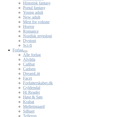
Historisk fantasy
Portal fantasy
Young adult
New adult
Mest for voksne
Horror
Romance
Nordisk mytologi
Dystopi
Sci-fi
Forlag
Alle forlag
Alvilda
Calibat
Carlsen
DreamLitt
Facet
Forfatterskabet.dk
Gyldendal
Hi Reader
Høst & Søn
Krabat
Mellemgaard
Silhuet
Tellerup