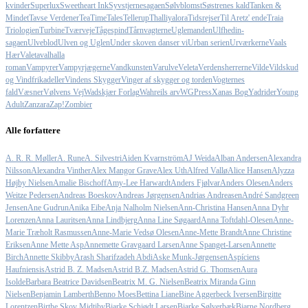
kvinder
Superlux
Sweetheart Ink
Syvstjernesagaen
Sølvblomst
Søstrenes kald
Tanken &
Mindet
Tavse Verdener
TeaTimeTales
Tellerup
Thalliyalora
Tidsrejser
Til Aretz' ende
Traia
Triologien
Turbine
Tværveje
Tågespind
Tårnvagterne
Uglemanden
Ulfhedin-
sagaen
Ulveblod
Ulven og Uglen
Under skoven danser vi
Urban serien
Urværkerne
Vaals
Hær
Valeta
valhalla
roman
Vampyrer
Vampyrjægerne
Vandkunsten
Varulve
Veleta
Verdensherrerne
Vilde
Vildskud
og Vindfrikadeller
Vindens Skygger
Vinger af skygger og torden
Vogternes
fald
Væsner
Vølvens Vej
Wadskjær Forlag
Wahreils arv
WGPress
Xanas Bog
Yadrider
Young
Adult
Zanzara
Zap!
Zombier
Alle forfattere
A. R. R. Møller
A. Rune
A. Silvestri
Aiden Kvarnström
AJ Weida
Alban Andersen
Alexandra
Nilsson
Alexandra Vinther
Alex Mangor Grave
Alex Uth
Alfred Vallø
Alice Hansen
Alyzza
Højby Nielsen
Amalie Bischoff
Amy-Lee Harwardt
Anders Fjølvar
Anders Olesen
Anders
Weitze Pedersen
Andreas Boeskov
Andreas Jørgensen
Andrias Andreasen
André Sandgreen
Jensen
Ane Gudrun
Anika Eibe
Anja Nalholm Nielsen
Ann-Christina Hansen
Anna Dyhr
Lorenzen
Anna Lauritsen
Anna Lindbjerg
Anna Line Søgaard
Anna Toftdahl-Olesen
Anne-
Marie Træholt Rasmussen
Anne-Marie Vedsø Olesen
Anne-Mette Brandt
Anne Christine
Eriksen
Anne Mette Asp
Annemette Gravgaard Larsen
Anne Spanget-Larsen
Annette
Birch
Annette Skibby
Arash Sharifzadeh Abdi
Aske Munk-Jørgensen
Aspíciens
Haufniensis
Astrid B. Z. Madsen
Astrid B.Z. Madsen
Astrid G. Thomsen
Aura
Isolde
Barbara Beatrice Davidsen
Beatrix M. G. Nielsen
Beatrix Miranda Ginn
Nielsen
Benjamin Lamberth
Benno Moes
Bettina Liane
Bine Aggerbeck Iversen
Birgitte
Lorentzen
Birthe Skov Midtiby
Bjarke Schjødt Larsen
Bjarke Sølverbæk
Bjarne Nordberg