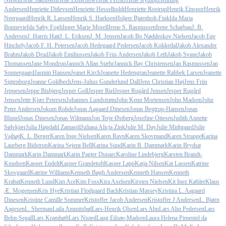
Nissen
Helle Jakobsen
Helle Lenschow
Helle Perrier
Helle Ryding
Henning
Andersen
Henriette Ditlevsen
Henriette Hesselholdt
Henriette Rostrup
Henrik Einspor
Henrik
Neergaard
Henrik R. Lassen
Henrik S. Harksen
Holger Bjørnholt-Fink
Ida Maria
Bonnevie
Ida Søby Fogh
Inger Marie Morell
Irene S. Rasmussen
Irene Scharbau
J. B.
Andersen
J. Harris Hatt
J. L. Eriksen
J. M. Jensen
Jacob Bo Nøddeskov Nielsen
Jacob Ege
Hinchely
Jacob F. H. Petersen
Jacob Hedegaard Pedersen
Jacob Kokkedal
Jakob Alexander
Brahm
Jakob Drud
Jakob Emiliussen
Jakob Friis Andersen
Jakob Leth
Jakob Svane
Jakob
Thomassen
Jane Mondrup
Jannich Allan Stæhr
Jannick Bay Christensen
Jan Rasmussen
Jan
Sonnergaard
Jasmin Hansen
Jeanet Kirch
Jeanette Hedengran
Jeanette Rahbek Larsen
Jeanette
Sigtenborg
Jeanne Goldbech
Jens-Julius Gunderlund Dall
Jens Christian Høj
Jens Friis
Jeppesen
Jeppe Bisbjerg
Jesper Goll
Jesper Riel
Jesper Rugård Jensen
Jesper Rugård
Jensen
Jette Kjær Petersen
Johannes Lundstrøm
John Kenn Mortensen
John Madsen
John
Peter Andersen
Jokum Rohde
Jonas Aagaard Dinesen
Jonas Begtrup-Hansen
Jonas
Blunel
Jonas Dinesen
Jonas Wilmann
Jon Terje Østberg
Josefine Ottesen
Judith Annette
Sølvkjær
Julia Høgdahl Zamastil
Juliana Alicja Zink
Julie M. Day
Julie Midtgaard
Julie
Vajhøj
K. L. Berger
Karen Inge Nielsen
Karen Ravn
Karen Skovmand
Karen Strange
Karina
Laurberg Bidstrup
Karina Sejerø Bell
Karina Sund
Karin B. Dammark
Karin Brydsø
Dammark
Karin Dammark
Karin Pagter Duparc
Karoline Lindebjerg
Karsten Brandt-
Knudsen
Kasper Endelt
Kasper Grandetoft
Kasper Lapp
Katja Nilsen
Kat Lassen
Katrine
Skovgaard
Katrine Williams
Kenneth Bøgh Andersen
Kenneth Hansen
Kenneth
Krabat
Kenneth Lund
Kim Ace
Kim Foss
Kira Axelsen
Kirsten Nielsen
Kit Inez Køhler
Klaus
Æ. Mogensen
Kris Hye
Kristian Flodgaard Bach
Kristian Massey
Kristina L. Aagaard
Dinesen
Kristine Camille Sommer
Kristoffer Jacob Andersen
Kristoffer J Andersen
L. Bjørn
Aagesen
L. Sherman
Laila Ammitsbøl
Lars-Henrik Olsen
Lars Ahn
Lars Ahn Pedersen
Lars
Behn-Segall
Lars Kramhøft
Lars Nisted
Laug Eilsøe-Madsen
Laura Helena Pimentel da