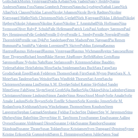
Gottschalck
Morten Vestergaard
Nadia Kebaier
Naja Vaaben
Nancy Hedeby
Nanna
Andersen
Nanna Foss
Nanna Grønbech Petersen
Natascha Lysebjerg
Nathali Liane
Nick
Allan
Nick Clausen
Nicklas Larsen
Nicolaj Johansen
Nicole Boyle Rødtnes
Nicoline
Kjærsgaard Møller
Niels Christensen
Niels Gjerløff
Niels Kjærgaard
Niklas Lillelund
Nikolaj
Højberg
Nikolaj Johansen
Nikoline Kaiser
Nikoline T. Ammitzbøll
Nils Hoffmann
Nina
Svensson
Oliver Ruby
P. Schulz
Palle Hellemann
Patrick Leis
Paul Anthony Sørensen
Paul
Rey Henningsen
Pelle Gedtek
Pernille Eybye
Pernille L. Stenby
Pernille Neergård
Pernille
Thorenfeldt
Pernille van Dijk
Per Sanderhage
Peter Madsen
Peter Nørgaard
Pia Reesen
Brønnum
Pia Smith
Pia Valentin Lorentzen
PN Skriver
Publius Enigma
Rasmus
Hastrup
Rasmus Hebsgaard
Rasmus Vestergaard
Rasmus Wichmann
Regitze Sancoeur
Rene
Roer Thygesen
Richard Ipsen
Rikke Havner Alrø
Ronny Reffelt
Ruben Greis
Runa
Sørensen
Rune Nyholm Nøhr
Rune Stefansson
Ry Kristensen
Sabine Baudtler-
Vedersø
Sabine Hein
Sabrina Mose
Sacha Smidemann
Sara Buch
Sara Farag
Sara
Grodin
Sarah Engell
Sarah Feddersen Thomsen
Sarah Fürst
Sarah Myrup Bjørn
Sara K. A.
Meier
Sara Tanderup
Sara Weisdorf
Sara Windfeldt Thorsen
Sari Arent
Sascha
Christensen
Savanna Lind
Serina A.M. Elverløv
Sidsel Katrine Slej
Sidsel Sander
Mittet
Signe Fahl
Signe Skytte
Sigrid Groth
Silja Bødker
Silja Okking
Silvia Ludenberg
Simon
Christiansen
Simone Lindquist
Simon Zander
Sinus Reuss
Sissel Moody
Sofie Amalie
Sofie
Amalie Laulund
Sofie Boysen
Sofie Estellle Schuren
Sofie Korenko Jensen
Sofie M.
Rodam
Sonja Kjeldsmark
Sonja Winckelmann Thomsen
Steen Knudsen
Steen
Langstrup
Stephan Garmark
Stephanie Fjeldsø Fischer
Stig Dalager
Stig W. Jørgensen
Stina
Øhrberg
Stine Bahrt
Stine Dreyer
Stine H. Tarp
Storm Frost
Summer Ema
Susanne Aalling
Ovesen
Susanne Abildgaard Olesen
Susanne Lykke
Susanne Ransborg
Susanne
Skindstad
Susanne Thrane
Susan Toldam
Susse Kristiansen
Sven Damgaard Ørnstrup
Synne
Kristine Eriksen
Sår Grønnskjold
Søren E. Hemmingsen
Søren Juhler
Søren Staal