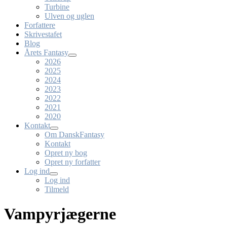
Turbine
Ulven og uglen
Forfattere
Skrivestafet
Blog
Årets Fantasy
2026
2025
2024
2023
2022
2021
2020
Kontakt
Om DanskFantasy
Kontakt
Opret ny bog
Opret ny forfatter
Log ind
Log ind
Tilmeld
Vampyrjægerne