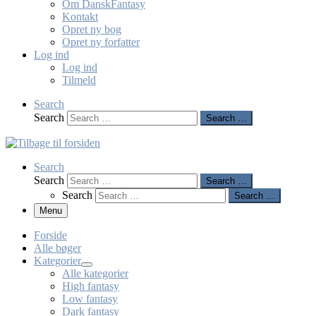
Om DanskFantasy
Kontakt
Opret ny bog
Opret ny forfatter
Log ind
Log ind
Tilmeld
Search
Search
Search …
Search
Search
Search …
Search
Search …
Menu
Forside
Alle bøger
Kategorier
Alle kategorier
High fantasy
Low fantasy
Dark fantasy