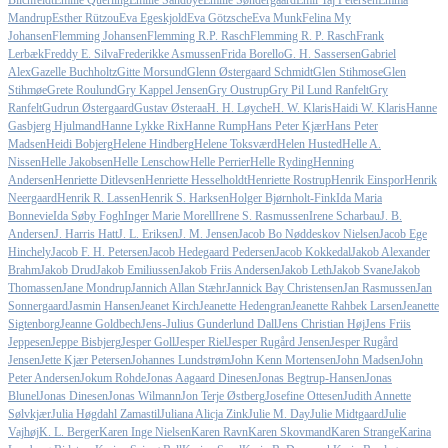
Blichfeldt
Emilie Querling
Emilie Sandbye
Emilie Søndergaard
Emil Taj Petersen
Emma
Mandrup
Esther Rützou
Eva Egeskjold
Eva Götzsche
Eva Munk
Felina My
Johansen
Flemming Johansen
Flemming R.P. Rasch
Flemming R. P. Rasch
Frank
Lerbæk
Freddy E. Silva
Frederikke Asmussen
Frida Borello
G. H. Sassersen
Gabriel
Alex
Gazelle Buchholtz
Gitte Morsund
Glenn Østergaard Schmidt
Glen Stihmose
Glen
Stihmøe
Grete Roulund
Gry Kappel Jensen
Gry Oustrup
Gry Pil Lund Ranfelt
Gry
Ranfelt
Gudrun Østergaard
Gustav Østeraa
H. H. Løyche
H. W. Klaris
Haidi W. Klaris
Hanne
Gasbjerg Hjulmand
Hanne Lykke Rix
Hanne Rump
Hans Peter Kjær
Hans Peter
Madsen
Heidi Bobjerg
Helene Hindberg
Helene Toksværd
Helen Husted
Helle A.
Nissen
Helle Jakobsen
Helle Lenschow
Helle Perrier
Helle Ryding
Henning
Andersen
Henriette Ditlevsen
Henriette Hesselholdt
Henriette Rostrup
Henrik Einspor
Henrik
Neergaard
Henrik R. Lassen
Henrik S. Harksen
Holger Bjørnholt-Fink
Ida Maria
Bonnevie
Ida Søby Fogh
Inger Marie Morell
Irene S. Rasmussen
Irene Scharbau
J. B.
Andersen
J. Harris Hatt
J. L. Eriksen
J. M. Jensen
Jacob Bo Nøddeskov Nielsen
Jacob Ege
Hinchely
Jacob F. H. Petersen
Jacob Hedegaard Pedersen
Jacob Kokkedal
Jakob Alexander
Brahm
Jakob Drud
Jakob Emiliussen
Jakob Friis Andersen
Jakob Leth
Jakob Svane
Jakob
Thomassen
Jane Mondrup
Jannich Allan Stæhr
Jannick Bay Christensen
Jan Rasmussen
Jan
Sonnergaard
Jasmin Hansen
Jeanet Kirch
Jeanette Hedengran
Jeanette Rahbek Larsen
Jeanette
Sigtenborg
Jeanne Goldbech
Jens-Julius Gunderlund Dall
Jens Christian Høj
Jens Friis
Jeppesen
Jeppe Bisbjerg
Jesper Goll
Jesper Riel
Jesper Rugård Jensen
Jesper Rugård
Jensen
Jette Kjær Petersen
Johannes Lundstrøm
John Kenn Mortensen
John Madsen
John
Peter Andersen
Jokum Rohde
Jonas Aagaard Dinesen
Jonas Begtrup-Hansen
Jonas
Blunel
Jonas Dinesen
Jonas Wilmann
Jon Terje Østberg
Josefine Ottesen
Judith Annette
Sølvkjær
Julia Høgdahl Zamastil
Juliana Alicja Zink
Julie M. Day
Julie Midtgaard
Julie
Vajhøj
K. L. Berger
Karen Inge Nielsen
Karen Ravn
Karen Skovmand
Karen Strange
Karina