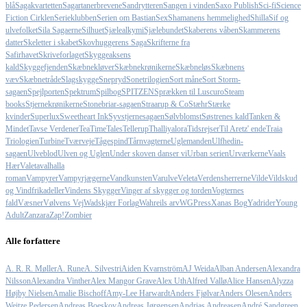
blå
Sagakvartetten
Sagartanerbrevene
Sandrytteren
Sangen i vinden
Saxo Publish
Sci-fi
Science
Fiction Cirklen
Serieklubben
Serien om Bastian
Sex
Shamanens hemmelighed
Shilla
Sif og
ulvefolket
Sila Sagaerne
Silhuet
Sjælealkymi
Sjælebundet
Skaberens våben
Skammerens
datter
Skeletter i skabet
Skovhuggerens Saga
Skrifterne fra
Safirhavet
Skriveforlaget
Skyggeaksens
kald
Skyggefjenden
Skæbnekløver
Skæbnekrønikerne
Skæbneløs
Skæbnens
væv
Skæbnetråde
Slagskygge
Snepryd
Sonetrilogien
Sort måne
Sort Storm-
sagaen
Spejlporten
Spektrum
Spilbog
SPITZEN
Sprækken til Luscuro
Steam
books
Stjernekrønikerne
Stonebriar-sagaen
Straarup & Co
Stæhr
Stærke
kvinder
Superlux
Sweetheart Ink
Syvstjernesagaen
Sølvblomst
Søstrenes kald
Tanken &
Mindet
Tavse Verdener
TeaTimeTales
Tellerup
Thalliyalora
Tidsrejser
Til Aretz' ende
Traia
Triologien
Turbine
Tværveje
Tågespind
Tårnvagterne
Uglemanden
Ulfhedin-
sagaen
Ulveblod
Ulven og Uglen
Under skoven danser vi
Urban serien
Urværkerne
Vaals
Hær
Valeta
valhalla
roman
Vampyrer
Vampyrjægerne
Vandkunsten
Varulve
Veleta
Verdensherrerne
Vilde
Vildskud
og Vindfrikadeller
Vindens Skygger
Vinger af skygger og torden
Vogternes
fald
Væsner
Vølvens Vej
Wadskjær Forlag
Wahreils arv
WGPress
Xanas Bog
Yadrider
Young
Adult
Zanzara
Zap!
Zombier
Alle forfattere
A. R. R. Møller
A. Rune
A. Silvestri
Aiden Kvarnström
AJ Weida
Alban Andersen
Alexandra
Nilsson
Alexandra Vinther
Alex Mangor Grave
Alex Uth
Alfred Vallø
Alice Hansen
Alyzza
Højby Nielsen
Amalie Bischoff
Amy-Lee Harwardt
Anders Fjølvar
Anders Olesen
Anders
Weitze Pedersen
Andreas Boeskov
Andreas Jørgensen
Andrias Andreasen
André Sandgreen