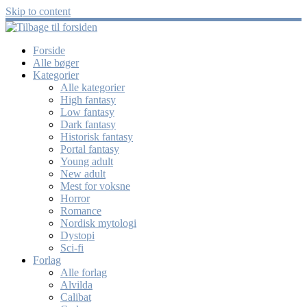
Skip to content
Forside
Alle bøger
Kategorier
Alle kategorier
High fantasy
Low fantasy
Dark fantasy
Historisk fantasy
Portal fantasy
Young adult
New adult
Mest for voksne
Horror
Romance
Nordisk mytologi
Dystopi
Sci-fi
Forlag
Alle forlag
Alvilda
Calibat