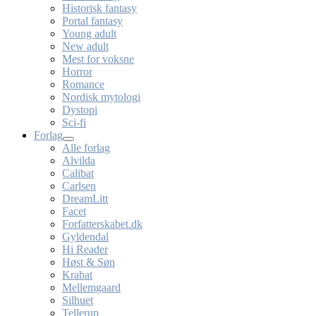
Historisk fantasy
Portal fantasy
Young adult
New adult
Mest for voksne
Horror
Romance
Nordisk mytologi
Dystopi
Sci-fi
Forlag
Alle forlag
Alvilda
Calibat
Carlsen
DreamLitt
Facet
Forfatterskabet.dk
Gyldendal
Hi Reader
Høst & Søn
Krabat
Mellemgaard
Silhuet
Tellerup