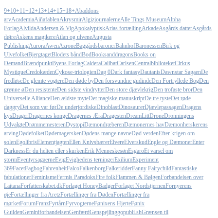
9+
10+
11+
12+
13+
14+
15+
18+
Abaddons
arv
Academia
Aiñafablen
Akrysmir
Algizjournalerne
Alle Tings Museum
Alpha
Forlag
Alvilda
Andersen & Vig
Apokalyptisk
Arias fortælling
Arkade
Asgårds datter
Asgårds
døtre
Askens magikere
Atlan og ulvene
Augusta
Publishing
Aurora
Awen
Azrone
Baggårdsbaroner
Bahnhof
Baronessen
Birk og
Ulvefolket
Bjergtaget
Blodets bånd
Bod
Booksanddragons
Books on
Demand
Brændpunkt
Byens Forlag
Caldera
Calibat
Carlsen
Centralbiblioteket
Cirkus
Mystique
Credokæden
Cykose-triologien
Dag 0
Dark fantasy
Dautanis
Dawnstar Sagaen
De
fredløse
De glemte vogtere
Den døde by
Den forsvundne gudinde
Den Fortryllede Bog
Den
grønne ø
Den resistente
Den sidste vindrytter
Den store djævlekrig
Den trofaste bror
Den
Universelle Alliance
Den ældste myte
Det magiske manuskript
De tre tyste
Det røde
daggry
Det som var før
De underjordiske
Dinoblast
Dinosaurer
Djævlepassagen
Dragens
kys
Drager
Dragernes konge
Dragernes Æra
Dragesten
DreamLitt
Drone
Dronningens
Udvalgte
Drømmemesteren
Dystopi
Dæmondræberen
Dæmonernes hav
Dæmonherskerens
arving
Dødefolket
Dødemagersken
Dødens mange navne
Død verden
Efter krigen om
solen
Egolibris
Elementjagten
Ellen Knivsbærer
Elvere
Elverskud
Engle og Dæmoner
Enter
Darkness
Er du helten eller skurken
Erik Menneskesøn
Esgaro
Et varsel om
storm
Eventyrsagaerne
Evig
Evighedens terninger
Exilium
Experiment
369
Facet
Fagbog
Fahrenheit
Falco
Falkenborg
Falkeridder
Fanny Fairychild
Fantastiske
fabulationer
Feminisme
Fermis Paradoks
Fire folk
Flammen & Bølgen
Forbandelsen over
Laitana
Forfatterskabet.dk
Forlaget HoneyBadger
Forlaget Nordstjernen
Fornyerens
øje
Fortællinger fra Aretz
Fortællinger fra Døden
Fortællinger fra
mørket
Forum
Franz
Fyrtårn
Fyrvogterne
Fønixens Hjerte
Fønix
Guilden
Geminiforbandelsen
Genfærd
Genspejling
gopubli.sh
Grænsen til