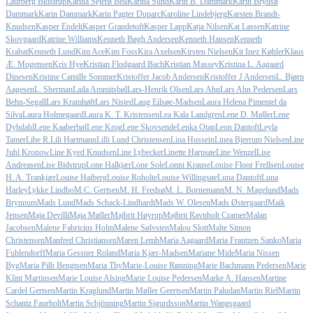
Laurberg Bidstrup
Karina Sejerø Bell
Karina Sund
Karin B. Dammark
Karin Brydsø
Dammark
Karin Dammark
Karin Pagter Duparc
Karoline Lindebjerg
Karsten Brandt-
Knudsen
Kasper Endelt
Kasper Grandetoft
Kasper Lapp
Katja Nilsen
Kat Lassen
Katrine
Skovgaard
Katrine Williams
Kenneth Bøgh Andersen
Kenneth Hansen
Kenneth
Krabat
Kenneth Lund
Kim Ace
Kim Foss
Kira Axelsen
Kirsten Nielsen
Kit Inez Køhler
Klaus
Æ. Mogensen
Kris Hye
Kristian Flodgaard Bach
Kristian Massey
Kristina L. Aagaard
Dinesen
Kristine Camille Sommer
Kristoffer Jacob Andersen
Kristoffer J Andersen
L. Bjørn
Aagesen
L. Sherman
Laila Ammitsbøl
Lars-Henrik Olsen
Lars Ahn
Lars Ahn Pedersen
Lars
Behn-Segall
Lars Kramhøft
Lars Nisted
Laug Eilsøe-Madsen
Laura Helena Pimentel da
Silva
Laura Holmegaard
Laura K. T. Kristensen
Lea Kala Landgren
Lene D. Møller
Lene
Dybdahl
Lene Kaaberbøl
Lene Krog
Lene Skovsende
Lenka Otap
Leon Dantoft
Leyla
Tamer
Libe R.
Lili Hartmann
Lilli Lund Christensen
Lina Hussein
Linea Bjerrum Nielsen
Line
Juhl Kronow
Line Kyed Knudsen
Line Lybecker
Linette Harpsøe
Line Wenzel
Lise
Andreasen
Lise Bidstrup
Lone Halkjær
Lone Sole
Lonni Krause
Louise Floor Frellsen
Louise
H. A. Trankjær
Louise Haiberg
Louise Roholte
Louise Willingsøe
Luna Dantoft
Luna
Harley
Lykke Lindbo
M.C. Gertsen
M. H. Fredsø
M. L. Bornemann
M. N. Magelund
Mads
Brynnum
Mads Lund
Mads Schack-Lindhardt
Mads W. Olesen
Mads Østergaard
Maik
Jensen
Maja Devilli
Maja Møller
Majbrit Høyrup
Majbrit Ravnholt Cramer
Malan
Jacobsen
Malene Fabricius Holm
Malene Sølvsten
Malou Slott
Malte Simon
Christensen
Manfred Christiansen
Maren Lemb
Maria Aagaard
Maria Frantzen Sanko
Maria
Fuhlendorff
Maria Gessner Roland
Maria Kjær-Madsen
Mariane Mide
Maria Nissen
Byg
Maria Pilh Bengtsen
Maria Thy
Marie-Louise Rønning
Marie Bachmann Pedersen
Marie
Klint Martinsen
Marie Louise Alsing
Marie Louise Pedersen
Marke A. Hansen
Martine
Cardel Gertsen
Martin Kraglund
Martin Møller Geertsen
Martin Paludan
Martin Riel
Martin
Schantz Faurholt
Martin Schjönning
Martin Sigurdsson
Martin Wangsgaard