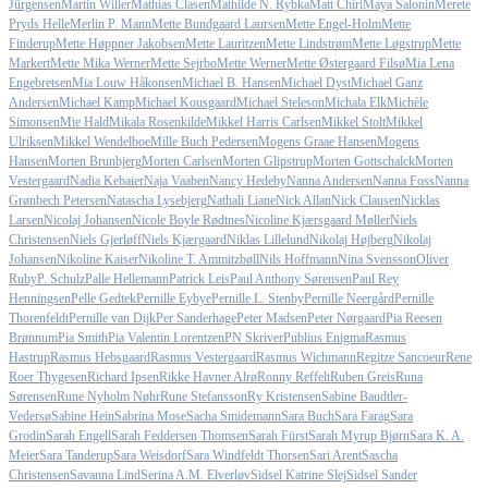
Jürgensen
Martin Willer
Mathias Clasen
Mathilde N. Rybka
Matt Chiri
Maya Salonin
Merete
Pryds Helle
Merlin P. Mann
Mette Bundgaard Laursen
Mette Engel-Holm
Mette
Finderup
Mette Høppner Jakobsen
Mette Lauritzen
Mette Lindstrøm
Mette Løgstrup
Mette
Markert
Mette Mika Werner
Mette Sejrbo
Mette Werner
Mette Østergaard Filsø
Mia Lena
Engebretsen
Mia Louw Håkonsen
Michael B. Hansen
Michael Dyst
Michael Ganz
Andersen
Michael Kamp
Michael Kousgaard
Michael Steleson
Michala Elk
Michèle
Simonsen
Mie Hald
Mikala Rosenkilde
Mikkel Harris Carlsen
Mikkel Stolt
Mikkel
Ulriksen
Mikkel Wendelboe
Mille Buch Pedersen
Mogens Graae Hansen
Mogens
Hansen
Morten Brunbjerg
Morten Carlsen
Morten Glipstrup
Morten Gottschalck
Morten
Vestergaard
Nadia Kebaier
Naja Vaaben
Nancy Hedeby
Nanna Andersen
Nanna Foss
Nanna
Grønbech Petersen
Natascha Lysebjerg
Nathali Liane
Nick Allan
Nick Clausen
Nicklas
Larsen
Nicolaj Johansen
Nicole Boyle Rødtnes
Nicoline Kjærsgaard Møller
Niels
Christensen
Niels Gjerløff
Niels Kjærgaard
Niklas Lillelund
Nikolaj Højberg
Nikolaj
Johansen
Nikoline Kaiser
Nikoline T. Ammitzbøll
Nils Hoffmann
Nina Svensson
Oliver
Ruby
P. Schulz
Palle Hellemann
Patrick Leis
Paul Anthony Sørensen
Paul Rey
Henningsen
Pelle Gedtek
Pernille Eybye
Pernille L. Stenby
Pernille Neergård
Pernille
Thorenfeldt
Pernille van Dijk
Per Sanderhage
Peter Madsen
Peter Nørgaard
Pia Reesen
Brønnum
Pia Smith
Pia Valentin Lorentzen
PN Skriver
Publius Enigma
Rasmus
Hastrup
Rasmus Hebsgaard
Rasmus Vestergaard
Rasmus Wichmann
Regitze Sancoeur
Rene
Roer Thygesen
Richard Ipsen
Rikke Havner Alrø
Ronny Reffelt
Ruben Greis
Runa
Sørensen
Rune Nyholm Nøhr
Rune Stefansson
Ry Kristensen
Sabine Baudtler-
Vedersø
Sabine Hein
Sabrina Mose
Sacha Smidemann
Sara Buch
Sara Farag
Sara
Grodin
Sarah Engell
Sarah Feddersen Thomsen
Sarah Fürst
Sarah Myrup Bjørn
Sara K. A.
Meier
Sara Tanderup
Sara Weisdorf
Sara Windfeldt Thorsen
Sari Arent
Sascha
Christensen
Savanna Lind
Serina A.M. Elverløv
Sidsel Katrine Slej
Sidsel Sander