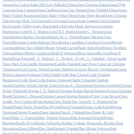
Jensen
Ane Gudrun
Anika Eibe
Anja Nalholm Nielsen
Ann-Christina Hansen
Anna Dyhr
Lorenzen
Anna Lauritsen
Anna Lindbjerg
Anna Line Søgaard
Anna Toftdahl-Olesen
Anne-
Marie Træholt Rasmussen
Anne-Marie Vedsø Olesen
Anne-Mette Brandt
Anne Christine
Eriksen
Anne Mette Asp
Annemette Gravgaard Larsen
Anne Spanget-Larsen
Annette
Birch
Annette Skibby
Arash Sharifzadeh Abdi
Aske Munk-Jørgensen
Aspíciens
Haufniensis
Astrid B. Z. Madsen
Astrid B.Z. Madsen
Astrid G. Thomsen
Aura
Isolde
Barbara Beatrice Davidsen
Beatrix M. G. Nielsen
Beatrix Miranda Ginn
Nielsen
Benjamin Lamberth
Benno Moes
Bettina Liane
Bine Aggerbeck Iversen
Birgitte
Lorentzen
Birthe Skov Midtiby
Bjarke Schjødt Larsen
Bjarke Sølverbæk
Bjarne Nordberg
Pedersen
Bjørn-Morten Gundersen
Bodil El Jørgensen
Boris Hansen
Bo Sejer
Brian P.
Ørnbøl
Brian Petersen
C. A. Wolters
C. C. Thybro
C. Evytt
C. G. Valentin
C. Olsen
Camilla
Fønss Bach Friis
Camilla Henningsen
Camilla Wandahl
Caner Doga Cansi
Carl Christian
Abrahamsen
Carl Gustav Werner
Caroline Stadsbjerg
Carsten Bossen Christiansen
Casper
Richter
Catharina Kjelgaard Vedel-Smith
Cecilie Buur Larsen
Cecilie Druekær
Rasmussen
Cecilie Eken
Cecilie Kørner Jeppesen
Charlie Schneider
Charlotte
Jarshøj
Charlotte Weitze
Charlotte Zubir
Christian E. Christiansen
Christian Engkilde
Christian
Holger Pedersen
Christian J. D. Dirksen
Christian Kaarup Baron
Christian Kronow
Christina
Bonde
Christina E. Ebbesen
Christina Larsen
Christina Ramskov
Cindy Lynn Brown
Clara-
Amalie Vorre-Grøntved
Clara Robin
Claus Holm
Claus Jensen
D. S. Henriksen
Dan
Elgaard
Daniel Norén Tegner
Dan Mygind
David Garmark
Dennis Gade Kofod
Dennis
Jürgensen
Desmer Kaunitz
Diana Juncher
Dina K. Sjöblom
Dina Kjøng & Cindy
Kjøng
Ditlev V. Petersen
Ditlev Viðstein Petersen
Ditte Egegaard Hennild
Dmitri
Burdykin
Dorthe Klyvø
Dorthe Nielsen
Ea-Katrine Lystbæk Thomsen
Ea Kirstine Bork
Hovedskou
Elena Gilberg
Elias Eliot
Elisabeth Hjartdal
Ellen Miriam Pedersen
Emil