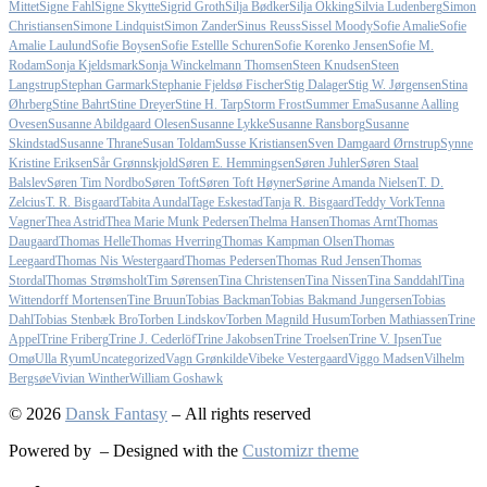
Mittet
Signe Fahl
Signe Skytte
Sigrid Groth
Silja Bødker
Silja Okking
Silvia Ludenberg
Simon
Christiansen
Simone Lindquist
Simon Zander
Sinus Reuss
Sissel Moody
Sofie Amalie
Sofie
Amalie Laulund
Sofie Boysen
Sofie Estellle Schuren
Sofie Korenko Jensen
Sofie M.
Rodam
Sonja Kjeldsmark
Sonja Winckelmann Thomsen
Steen Knudsen
Steen
Langstrup
Stephan Garmark
Stephanie Fjeldsø Fischer
Stig Dalager
Stig W. Jørgensen
Stina
Øhrberg
Stine Bahrt
Stine Dreyer
Stine H. Tarp
Storm Frost
Summer Ema
Susanne Aalling
Ovesen
Susanne Abildgaard Olesen
Susanne Lykke
Susanne Ransborg
Susanne
Skindstad
Susanne Thrane
Susan Toldam
Susse Kristiansen
Sven Damgaard Ørnstrup
Synne
Kristine Eriksen
Sår Grønnskjold
Søren E. Hemmingsen
Søren Juhler
Søren Staal
Balslev
Søren Tim Nordbo
Søren Toft
Søren Toft Høyner
Sørine Amanda Nielsen
T. D.
Zelcius
T. R. Bisgaard
Tabita Aundal
Tage Eskestad
Tanja R. Bisgaard
Teddy Vork
Tenna
Vagner
Thea Astrid
Thea Marie Munk Pedersen
Thelma Hansen
Thomas Arnt
Thomas
Daugaard
Thomas Helle
Thomas Hverring
Thomas Kampman Olsen
Thomas
Leegaard
Thomas Nis Westergaard
Thomas Pedersen
Thomas Rud Jensen
Thomas
Stordal
Thomas Strømsholt
Tim Sørensen
Tina Christensen
Tina Nissen
Tina Sanddahl
Tina
Wittendorff Mortensen
Tine Bruun
Tobias Backman
Tobias Bakmand Jungersen
Tobias
Dahl
Tobias Stenbæk Bro
Torben Lindskov
Torben Magnild Husum
Torben Mathiassen
Trine
Appel
Trine Friberg
Trine J. Cederlöf
Trine Jakobsen
Trine Troelsen
Trine V. Ipsen
Tue
Omø
Ulla Ryum
Uncategorized
Vagn Grønkilde
Vibeke Vestergaard
Viggo Madsen
Vilhelm
Bergsøe
Vivian Winther
William Goshawk
© 2026
Dansk Fantasy
– All rights reserved
Powered by
– Designed with the
Customizr theme