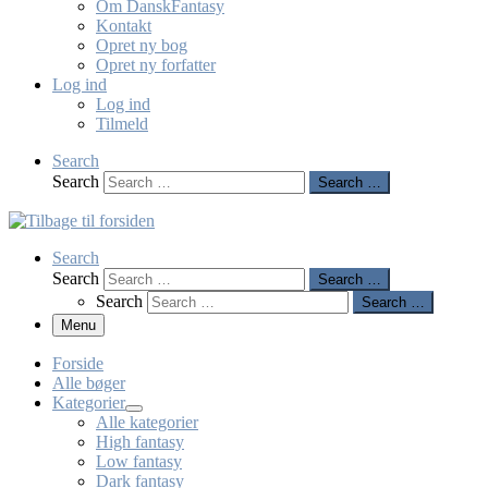
Om DanskFantasy
Kontakt
Opret ny bog
Opret ny forfatter
Log ind
Log ind
Tilmeld
Search
Search
Search …
Search
Search
Search …
Search
Search …
Menu
Forside
Alle bøger
Kategorier
Alle kategorier
High fantasy
Low fantasy
Dark fantasy