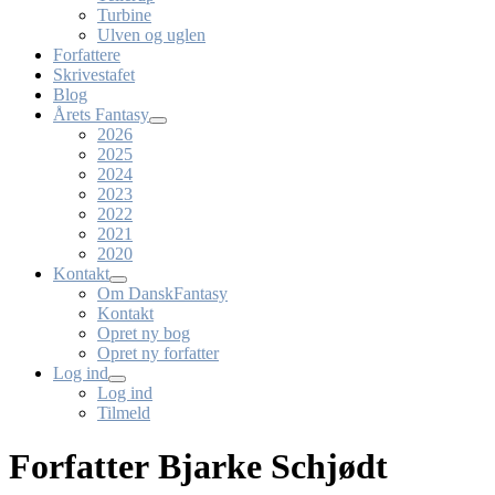
Turbine
Ulven og uglen
Forfattere
Skrivestafet
Blog
Årets Fantasy
2026
2025
2024
2023
2022
2021
2020
Kontakt
Om DanskFantasy
Kontakt
Opret ny bog
Opret ny forfatter
Log ind
Log ind
Tilmeld
Forfatter Bjarke Schjødt