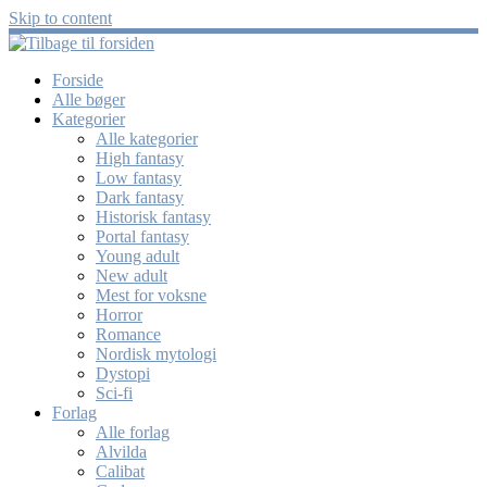
Skip to content
Forside
Alle bøger
Kategorier
Alle kategorier
High fantasy
Low fantasy
Dark fantasy
Historisk fantasy
Portal fantasy
Young adult
New adult
Mest for voksne
Horror
Romance
Nordisk mytologi
Dystopi
Sci-fi
Forlag
Alle forlag
Alvilda
Calibat