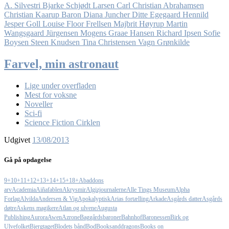
A. Silvestri
Bjarke Schjødt Larsen
Carl Christian Abrahamsen
Christian Kaarup Baron
Diana Juncher
Ditte Egegaard Hennild
Jesper Goll
Louise Floor Frellsen
Majbrit Høyrup
Martin
Wangsgaard Jürgensen
Mogens Graae Hansen
Richard Ipsen
Sofie
Boysen
Steen Knudsen
Tina Christensen
Vagn Grønkilde
Farvel, min astronaut
Lige under overfladen
Mest for voksne
Noveller
Sci-fi
Science Fiction Cirklen
Udgivet
13/08/2013
Gå på opdagelse
9+
10+
11+
12+
13+
14+
15+
18+
Abaddons
arv
Academia
Aiñafablen
Akrysmir
Algizjournalerne
Alle Tings Museum
Alpha
Forlag
Alvilda
Andersen & Vig
Apokalyptisk
Arias fortælling
Arkade
Asgårds datter
Asgårds
døtre
Askens magikere
Atlan og ulvene
Augusta
Publishing
Aurora
Awen
Azrone
Baggårdsbaroner
Bahnhof
Baronessen
Birk og
Ulvefolket
Bjergtaget
Blodets bånd
Bod
Booksanddragons
Books on