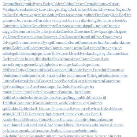
Demand
Brændpunkt
Byens Forlag
Caldera
Calibat
Carlsen
Centralbiblioteket
Cirkus
Mystique
Credokæden
Cykose-triologien
Dag 0
Dark fantasy
Dautanis
Dawnstar Sagaen
De
fredløse
De glemte vogtere
Den døde by
Den forsvundne gudinde
Den Fortryllede Bog
Den
grønne ø
Den resistente
Den sidste vindrytter
Den store djævlekrig
Den trofaste bror
Den
Universelle Alliance
Den ældste myte
Det magiske manuskript
De tre tyste
Det røde
daggry
Det som var før
De underjordiske
Dinoblast
Dinosaurer
Djævlepassagen
Dragens
kys
Drager
Dragernes konge
Dragernes Æra
Dragesten
DreamLitt
Drone
Dronningens
Udvalgte
Drømmemesteren
Dystopi
Dæmondræberen
Dæmonernes hav
Dæmonherskerens
arving
Dødefolket
Dødemagersken
Dødens mange navne
Død verden
Efter krigen om
solen
Egolibris
Elementjagten
Ellen Knivsbærer
Elvere
Elverskud
Engle og Dæmoner
Enter
Darkness
Er du helten eller skurken
Erik Menneskesøn
Esgaro
Et varsel om
storm
Eventyrsagaerne
Evig
Evighedens terninger
Exilium
Experiment
369
Facet
Fagbog
Fahrenheit
Falco
Falkenborg
Falkeridder
Fanny Fairychild
Fantastiske
fabulationer
Feminisme
Fermis Paradoks
Fire folk
Flammen & Bølgen
Forbandelsen over
Laitana
Forfatterskabet.dk
Forlaget HoneyBadger
Forlaget Nordstjernen
Fornyerens
øje
Fortællinger fra Aretz
Fortællinger fra Døden
Fortællinger fra
mørket
Forum
Franz
Fyrtårn
Fyrvogterne
Fønixens Hjerte
Fønix
Guilden
Geminiforbandelsen
Genfærd
Genspejling
gopubli.sh
Grænsen til
Trafallas
Grønningen1
Guder
Gudernes kabale
Gudernes krig
Gudernes
spil
Gutkind
Gyldendal
H. Harksen Productions
Havets perle
Havfruer
Hekse
Heksens
arving
HELTELIV
Hexameter
High fantasy
Himmelkrystallens Børn
Hi
Reader
Historia
Historisk Fantasy
Horror
Humaran-triologien
Hummerkongens
hævn
Humor
Hvidt støv
Høst & Søn
Ildanach
Ilttyv
I Ragnaroks aske
Istårnet & de syv
lys
Izikanasagaen
Izola
Jernalderen
Jordens klimaramte
Jorden under
os
Kahrius
Kandor
Kaosprofetien
Karfunkel
Katriona
Kejseren og Krigeren
Kindberg