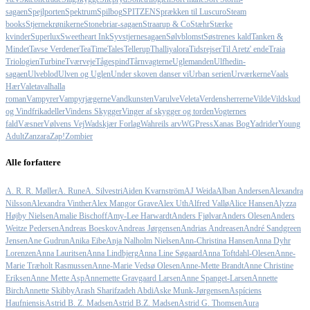
sagaen
Spejlporten
Spektrum
Spilbog
SPITZEN
Sprækken til Luscuro
Steam
books
Stjernekrønikerne
Stonebriar-sagaen
Straarup & Co
Stæhr
Stærke
kvinder
Superlux
Sweetheart Ink
Syvstjernesagaen
Sølvblomst
Søstrenes kald
Tanken &
Mindet
Tavse Verdener
TeaTimeTales
Tellerup
Thalliyalora
Tidsrejser
Til Aretz' ende
Traia
Triologien
Turbine
Tværveje
Tågespind
Tårnvagterne
Uglemanden
Ulfhedin-
sagaen
Ulveblod
Ulven og Uglen
Under skoven danser vi
Urban serien
Urværkerne
Vaals
Hær
Valeta
valhalla
roman
Vampyrer
Vampyrjægerne
Vandkunsten
Varulve
Veleta
Verdensherrerne
Vilde
Vildskud
og Vindfrikadeller
Vindens Skygger
Vinger af skygger og torden
Vogternes
fald
Væsner
Vølvens Vej
Wadskjær Forlag
Wahreils arv
WGPress
Xanas Bog
Yadrider
Young
Adult
Zanzara
Zap!
Zombier
Alle forfattere
A. R. R. Møller
A. Rune
A. Silvestri
Aiden Kvarnström
AJ Weida
Alban Andersen
Alexandra
Nilsson
Alexandra Vinther
Alex Mangor Grave
Alex Uth
Alfred Vallø
Alice Hansen
Alyzza
Højby Nielsen
Amalie Bischoff
Amy-Lee Harwardt
Anders Fjølvar
Anders Olesen
Anders
Weitze Pedersen
Andreas Boeskov
Andreas Jørgensen
Andrias Andreasen
André Sandgreen
Jensen
Ane Gudrun
Anika Eibe
Anja Nalholm Nielsen
Ann-Christina Hansen
Anna Dyhr
Lorenzen
Anna Lauritsen
Anna Lindbjerg
Anna Line Søgaard
Anna Toftdahl-Olesen
Anne-
Marie Træholt Rasmussen
Anne-Marie Vedsø Olesen
Anne-Mette Brandt
Anne Christine
Eriksen
Anne Mette Asp
Annemette Gravgaard Larsen
Anne Spanget-Larsen
Annette
Birch
Annette Skibby
Arash Sharifzadeh Abdi
Aske Munk-Jørgensen
Aspíciens
Haufniensis
Astrid B. Z. Madsen
Astrid B.Z. Madsen
Astrid G. Thomsen
Aura