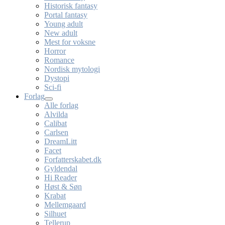
Historisk fantasy
Portal fantasy
Young adult
New adult
Mest for voksne
Horror
Romance
Nordisk mytologi
Dystopi
Sci-fi
Forlag
Alle forlag
Alvilda
Calibat
Carlsen
DreamLitt
Facet
Forfatterskabet.dk
Gyldendal
Hi Reader
Høst & Søn
Krabat
Mellemgaard
Silhuet
Tellerup