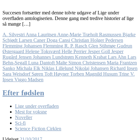
Succesen fortsætter med denne tolvte udgave af Lige under
overfladen antologiserien. Denne gang med tredive historier af lige
så mange […]
A. Silvestri
Anna Lauritsen
Anne-Marie Træholt Rasmussen
Bjarke
Schjødt Larsen
Caner Doga Cansi
Christian Holger Pedersen
Flemming Johansen
Flemming R. P. Rasch
Glen Stihmøe
Gudrun
Østergaard
Helene Toksværd
Helle Perrier
Jesper Goll
Jesper
Rugård Jensen
Johannes Lundstrøm
Kenneth Krabat
Lars Ahn
Lars
Behn-Segall
Luna Dantoft
Malte Simon Christensen
Maria Frantzen
Sanko
Michala Elk
Niklas Lillelund
Nikolaj Johansen
Richard Ipsen
Sara Weisdorf
Søren Toft Høyner
Torben Magnild Husum
Trine V.
Ipsen
Viggo Madsen
Efter fødslen
Lige under overfladen
Mest for voksne
Noveller
Sci-fi
Science Fiction Cirklen
Udgivet
21/10/2017