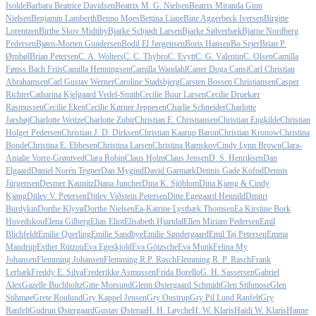
Isolde
Barbara Beatrice Davidsen
Beatrix M. G. Nielsen
Beatrix Miranda Ginn
Nielsen
Benjamin Lamberth
Benno Moes
Bettina Liane
Bine Aggerbeck Iversen
Birgitte
Lorentzen
Birthe Skov Midtiby
Bjarke Schjødt Larsen
Bjarke Sølverbæk
Bjarne Nordberg
Pedersen
Bjørn-Morten Gundersen
Bodil El Jørgensen
Boris Hansen
Bo Sejer
Brian P.
Ørnbøl
Brian Petersen
C. A. Wolters
C. C. Thybro
C. Evytt
C. G. Valentin
C. Olsen
Camilla
Fønss Bach Friis
Camilla Henningsen
Camilla Wandahl
Caner Doga Cansi
Carl Christian
Abrahamsen
Carl Gustav Werner
Caroline Stadsbjerg
Carsten Bossen Christiansen
Casper
Richter
Catharina Kjelgaard Vedel-Smith
Cecilie Buur Larsen
Cecilie Druekær
Rasmussen
Cecilie Eken
Cecilie Kørner Jeppesen
Charlie Schneider
Charlotte
Jarshøj
Charlotte Weitze
Charlotte Zubir
Christian E. Christiansen
Christian Engkilde
Christian
Holger Pedersen
Christian J. D. Dirksen
Christian Kaarup Baron
Christian Kronow
Christina
Bonde
Christina E. Ebbesen
Christina Larsen
Christina Ramskov
Cindy Lynn Brown
Clara-
Amalie Vorre-Grøntved
Clara Robin
Claus Holm
Claus Jensen
D. S. Henriksen
Dan
Elgaard
Daniel Norén Tegner
Dan Mygind
David Garmark
Dennis Gade Kofod
Dennis
Jürgensen
Desmer Kaunitz
Diana Juncher
Dina K. Sjöblom
Dina Kjøng & Cindy
Kjøng
Ditlev V. Petersen
Ditlev Viðstein Petersen
Ditte Egegaard Hennild
Dmitri
Burdykin
Dorthe Klyvø
Dorthe Nielsen
Ea-Katrine Lystbæk Thomsen
Ea Kirstine Bork
Hovedskou
Elena Gilberg
Elias Eliot
Elisabeth Hjartdal
Ellen Miriam Pedersen
Emil
Blichfeldt
Emilie Querling
Emilie Sandbye
Emilie Søndergaard
Emil Taj Petersen
Emma
Mandrup
Esther Rützou
Eva Egeskjold
Eva Götzsche
Eva Munk
Felina My
Johansen
Flemming Johansen
Flemming R.P. Rasch
Flemming R. P. Rasch
Frank
Lerbæk
Freddy E. Silva
Frederikke Asmussen
Frida Borello
G. H. Sassersen
Gabriel
Alex
Gazelle Buchholtz
Gitte Morsund
Glenn Østergaard Schmidt
Glen Stihmose
Glen
Stihmøe
Grete Roulund
Gry Kappel Jensen
Gry Oustrup
Gry Pil Lund Ranfelt
Gry
Ranfelt
Gudrun Østergaard
Gustav Østeraa
H. H. Løyche
H. W. Klaris
Haidi W. Klaris
Hanne