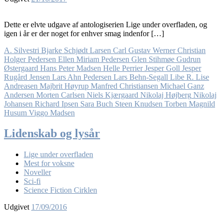
Dette er elvte udgave af antologiserien Lige under overfladen, og
igen i år er der noget for enhver smag indenfor […]
A. Silvestri
Bjarke Schjødt Larsen
Carl Gustav Werner
Christian
Holger Pedersen
Ellen Miriam Pedersen
Glen Stihmøe
Gudrun
Østergaard
Hans Peter Madsen
Helle Perrier
Jesper Goll
Jesper
Rugård Jensen
Lars Ahn Pedersen
Lars Behn-Segall
Libe R.
Lise
Andreasen
Majbrit Høyrup
Manfred Christiansen
Michael Ganz
Andersen
Morten Carlsen
Niels Kjærgaard
Nikolaj Højberg
Nikolaj
Johansen
Richard Ipsen
Sara Buch
Steen Knudsen
Torben Magnild
Husum
Viggo Madsen
Lidenskab og lysår
Lige under overfladen
Mest for voksne
Noveller
Sci-fi
Science Fiction Cirklen
Udgivet
17/09/2016