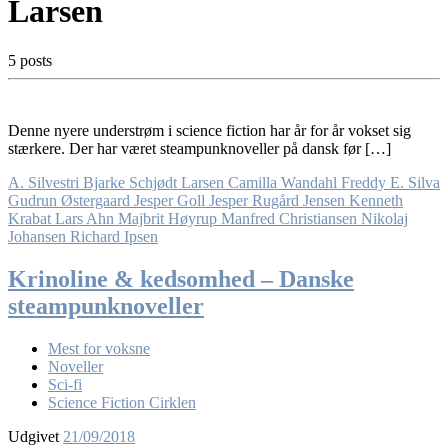
Larsen
5 posts
Denne nyere understrøm i science fiction har år for år vokset sig
stærkere. Der har været steampunknoveller på dansk før […]
A. Silvestri
Bjarke Schjødt Larsen
Camilla Wandahl
Freddy E. Silva
Gudrun Østergaard
Jesper Goll
Jesper Rugård Jensen
Kenneth
Krabat
Lars Ahn
Majbrit Høyrup
Manfred Christiansen
Nikolaj
Johansen
Richard Ipsen
Krinoline & kedsomhed – Danske
steampunknoveller
Mest for voksne
Noveller
Sci-fi
Science Fiction Cirklen
Udgivet
21/09/2018