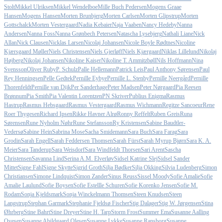
Stolt
Mikkel Ulriksen
Mikkel Wendelboe
Mille Buch Pedersen
Mogens Graae
Hansen
Mogens Hansen
Morten Brunbjerg
Morten Carlsen
Morten Glipstrup
Morten
Gottschalck
Morten Vestergaard
Nadia Kebaier
Naja Vaaben
Nancy Hedeby
Nanna
Andersen
Nanna Foss
Nanna Grønbech Petersen
Natascha Lysebjerg
Nathali Liane
Nick
Allan
Nick Clausen
Nicklas Larsen
Nicolaj Johansen
Nicole Boyle Rødtnes
Nicoline
Kjærsgaard Møller
Niels Christensen
Niels Gjerløff
Niels Kjærgaard
Niklas Lillelund
Nikolaj
Højberg
Nikolaj Johansen
Nikoline Kaiser
Nikoline T. Ammitzbøll
Nils Hoffmann
Nina
Svensson
Oliver Ruby
P. Schulz
Palle Hellemann
Patrick Leis
Paul Anthony Sørensen
Paul
Rey Henningsen
Pelle Gedtek
Pernille Eybye
Pernille L. Stenby
Pernille Neergård
Pernille
Thorenfeldt
Pernille van Dijk
Per Sanderhage
Peter Madsen
Peter Nørgaard
Pia Reesen
Brønnum
Pia Smith
Pia Valentin Lorentzen
PN Skriver
Publius Enigma
Rasmus
Hastrup
Rasmus Hebsgaard
Rasmus Vestergaard
Rasmus Wichmann
Regitze Sancoeur
Rene
Roer Thygesen
Richard Ipsen
Rikke Havner Alrø
Ronny Reffelt
Ruben Greis
Runa
Sørensen
Rune Nyholm Nøhr
Rune Stefansson
Ry Kristensen
Sabine Baudtler-
Vedersø
Sabine Hein
Sabrina Mose
Sacha Smidemann
Sara Buch
Sara Farag
Sara
Grodin
Sarah Engell
Sarah Feddersen Thomsen
Sarah Fürst
Sarah Myrup Bjørn
Sara K. A.
Meier
Sara Tanderup
Sara Weisdorf
Sara Windfeldt Thorsen
Sari Arent
Sascha
Christensen
Savanna Lind
Serina A.M. Elverløv
Sidsel Katrine Slej
Sidsel Sander
Mittet
Signe Fahl
Signe Skytte
Sigrid Groth
Silja Bødker
Silja Okking
Silvia Ludenberg
Simon
Christiansen
Simone Lindquist
Simon Zander
Sinus Reuss
Sissel Moody
Sofie Amalie
Sofie
Amalie Laulund
Sofie Boysen
Sofie Estellle Schuren
Sofie Korenko Jensen
Sofie M.
Rodam
Sonja Kjeldsmark
Sonja Winckelmann Thomsen
Steen Knudsen
Steen
Langstrup
Stephan Garmark
Stephanie Fjeldsø Fischer
Stig Dalager
Stig W. Jørgensen
Stina
Øhrberg
Stine Bahrt
Stine Dreyer
Stine H. Tarp
Storm Frost
Summer Ema
Susanne Aalling
Ovesen
Susanne Abildgaard Olesen
Susanne Lykke
Susanne Ransborg
Susanne