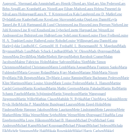
Aagesen
L. Sherman
Laila Ammitsbøl
Lars-Henrik Olsen
Lars Ahn
Lars Ahn Pedersen
Lars
Behn-Segall
Lars Kramhøft
Lars Nisted
Laug Eilsøe-Madsen
Laura Helena Pimentel da
Silva
Laura Holmegaard
Laura K. T. Kristensen
Lea Kala Landgren
Lene D. Møller
Lene
Dybdahl
Lene Kaaberbøl
Lene Krog
Lene Skovsende
Lenka Otap
Leon Dantoft
Leyla
Tamer
Libe R.
Lili Hartmann
Lilli Lund Christensen
Lina Hussein
Linea Bjerrum Nielsen
Line
Juhl Kronow
Line Kyed Knudsen
Line Lybecker
Linette Harpsøe
Line Wenzel
Lise
Andreasen
Lise Bidstrup
Lone Halkjær
Lone Sole
Lonni Krause
Louise Floor Frellsen
Louise
H. A. Trankjær
Louise Haiberg
Louise Roholte
Louise Willingsøe
Luna Dantoft
Luna
Harley
Lykke Lindbo
M.C. Gertsen
M. H. Fredsø
M. L. Bornemann
M. N. Magelund
Mads
Brynnum
Mads Lund
Mads Schack-Lindhardt
Mads W. Olesen
Mads Østergaard
Maik
Jensen
Maja Devilli
Maja Møller
Majbrit Høyrup
Majbrit Ravnholt Cramer
Malan
Jacobsen
Malene Fabricius Holm
Malene Sølvsten
Malou Slott
Malte Simon
Christensen
Manfred Christiansen
Maren Lemb
Maria Aagaard
Maria Frantzen Sanko
Maria
Fuhlendorff
Maria Gessner Roland
Maria Kjær-Madsen
Mariane Mide
Maria Nissen
Byg
Maria Pilh Bengtsen
Maria Thy
Marie-Louise Rønning
Marie Bachmann Pedersen
Marie
Klint Martinsen
Marie Louise Alsing
Marie Louise Pedersen
Marke A. Hansen
Martine
Cardel Gertsen
Martin Kraglund
Martin Møller Geertsen
Martin Paludan
Martin Riel
Martin
Schantz Faurholt
Martin Schjönning
Martin Sigurdsson
Martin Wangsgaard
Jürgensen
Martin Willer
Mathias Clasen
Mathilde N. Rybka
Matt Chiri
Maya Salonin
Merete
Pryds Helle
Merlin P. Mann
Mette Bundgaard Laursen
Mette Engel-Holm
Mette
Finderup
Mette Høppner Jakobsen
Mette Lauritzen
Mette Lindstrøm
Mette Løgstrup
Mette
Markert
Mette Mika Werner
Mette Sejrbo
Mette Werner
Mette Østergaard Filsø
Mia Lena
Engebretsen
Mia Louw Håkonsen
Michael B. Hansen
Michael Dyst
Michael Ganz
Andersen
Michael Kamp
Michael Kousgaard
Michael Pilgaard
Michael Steleson
Michala
Elk
Michèle Simonsen
Mie Hald
Mikala Rosenkilde
Mikkel Harris Carlsen
Mikkel