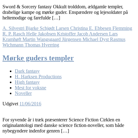
Sword & Sorcery fantasy Okkult trolddom, ældgamle templer,
drabelige kampe og mørke guder. Enspændere og lejesoldater på
heltemodige og farefulde […]
A. Silvestri
Bjarke Schjødt Larsen
Christina E. Ebbesen
Flemming
R. P. Rasch
Helle Jakobsen
Kristoffer Jacob Andersen
Lars
Kramhøft
Martin Wangsgaard Jürgensen
Michael Dyst
Rasmus
Wichmann
Thomas Hverring
Mørke guders templer
Dark fantasy
H. Harksen Productions
High fantasy
Mest for voksne
Noveller
Udgivet
11/06/2016
For syvende år i træk præsenterer Science Fiction Cirklen en
originalantologi med danske science fiction-noveller, som både
nybegyndere indenfor genren […]