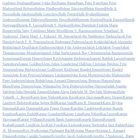
Gasbjerg Hjulmand
Hanne Lykke Rix
Hanne Rump
Hans Peter Kjær
Hans Peter
Madsen
Heidi Bobjerg
Helene Hindberg
Helene Toksværd
Helen Husted
Helle A.
Nissen
Helle Jakobsen
Helle Lenschow
Helle Perrier
Helle Ryding
Henning
Andersen
Henriette Ditlevsen
Henriette Hesselholdt
Henriette Rostrup
Henrik Einspor
Henrik
Neergaard
Henrik R. Lassen
Henrik S. Harksen
Holger Bjørnholt-Fink
Ida Maria
Bonnevie
Ida Søby Fogh
Inger Marie Morell
Irene S. Rasmussen
Irene Scharbau
J. B.
Andersen
J. Harris Hatt
J. L. Eriksen
J. M. Jensen
Jacob Bo Nøddeskov Nielsen
Jacob Ege
Hinchely
Jacob F. H. Petersen
Jacob Hedegaard Pedersen
Jacob Kokkedal
Jakob Alexander
Brahm
Jakob Drud
Jakob Emiliussen
Jakob Friis Andersen
Jakob Leth
Jakob Svane
Jakob
Thomassen
Jane Mondrup
Jannich Allan Stæhr
Jannick Bay Christensen
Jan Rasmussen
Jan
Sonnergaard
Jasmin Hansen
Jeanet Kirch
Jeanette Hedengran
Jeanette Rahbek Larsen
Jeanette
Sigtenborg
Jeanne Goldbech
Jens-Julius Gunderlund Dall
Jens Christian Høj
Jens Friis
Jeppesen
Jeppe Bisbjerg
Jesper Goll
Jesper Riel
Jesper Rugård Jensen
Jesper Rugård
Jensen
Jette Kjær Petersen
Johannes Lundstrøm
John Kenn Mortensen
John Madsen
John
Peter Andersen
Jokum Rohde
Jonas Aagaard Dinesen
Jonas Begtrup-Hansen
Jonas
Blunel
Jonas Dinesen
Jonas Wilmann
Jon Terje Østberg
Josefine Ottesen
Judith Annette
Sølvkjær
Julia Høgdahl Zamastil
Juliana Alicja Zink
Julie M. Day
Julie Midtgaard
Julie
Vajhøj
K. L. Berger
Karen Inge Nielsen
Karen Ravn
Karen Skovmand
Karen Strange
Karina
Laurberg Bidstrup
Karina Sejerø Bell
Karina Sund
Karin B. Dammark
Karin Brydsø
Dammark
Karin Dammark
Karin Pagter Duparc
Karoline Lindebjerg
Karsten Brandt-
Knudsen
Kasper Endelt
Kasper Grandetoft
Kasper Lapp
Katja Nilsen
Kat Lassen
Katrine
Skovgaard
Katrine Williams
Kenneth Bøgh Andersen
Kenneth Hansen
Kenneth
Krabat
Kenneth Lund
Kim Ace
Kim Foss
Kira Axelsen
Kirsten Nielsen
Kit Inez Køhler
Klaus
Æ. Mogensen
Kris Hye
Kristian Flodgaard Bach
Kristian Massey
Kristina L. Aagaard
Dinesen
Kristine Camille Sommer
Kristoffer Jacob Andersen
Kristoffer J Andersen
L. Bjørn