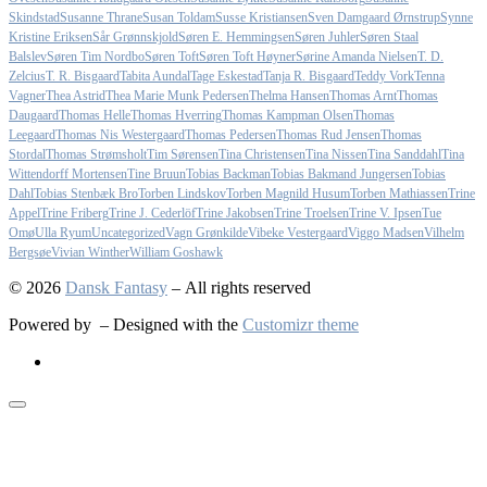
Skindstad
Susanne Thrane
Susan Toldam
Susse Kristiansen
Sven Damgaard Ørnstrup
Synne
Kristine Eriksen
Sår Grønnskjold
Søren E. Hemmingsen
Søren Juhler
Søren Staal
Balslev
Søren Tim Nordbo
Søren Toft
Søren Toft Høyner
Sørine Amanda Nielsen
T. D.
Zelcius
T. R. Bisgaard
Tabita Aundal
Tage Eskestad
Tanja R. Bisgaard
Teddy Vork
Tenna
Vagner
Thea Astrid
Thea Marie Munk Pedersen
Thelma Hansen
Thomas Arnt
Thomas
Daugaard
Thomas Helle
Thomas Hverring
Thomas Kampman Olsen
Thomas
Leegaard
Thomas Nis Westergaard
Thomas Pedersen
Thomas Rud Jensen
Thomas
Stordal
Thomas Strømsholt
Tim Sørensen
Tina Christensen
Tina Nissen
Tina Sanddahl
Tina
Wittendorff Mortensen
Tine Bruun
Tobias Backman
Tobias Bakmand Jungersen
Tobias
Dahl
Tobias Stenbæk Bro
Torben Lindskov
Torben Magnild Husum
Torben Mathiassen
Trine
Appel
Trine Friberg
Trine J. Cederlöf
Trine Jakobsen
Trine Troelsen
Trine V. Ipsen
Tue
Omø
Ulla Ryum
Uncategorized
Vagn Grønkilde
Vibeke Vestergaard
Viggo Madsen
Vilhelm
Bergsøe
Vivian Winther
William Goshawk
© 2026
Dansk Fantasy
– All rights reserved
Powered by
– Designed with the
Customizr theme