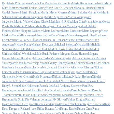
Byg
Maria Pilh Bengtsen
Maria Thy
Marie-Louise Rønning
Marie Bachmann Pedersen
Marie
Klint Martinsen
Marie Louise Alsing
Marie Louise Pedersen
Marke A. Hansen
Martine
Cardel Gertsen
Martin Kraglund
Martin Møller Geertsen
Martin Paludan
Martin Riel
Martin
Schantz Faurholt
Martin Schjönning
Martin Sigurdsson
Martin Wangsgaard
Jürgensen
Martin Willer
Mathias Clasen
Mathilde N. Rybka
Matt Chiri
Maya Salonin
Merete
Pryds Helle
Merlin P. Mann
Mette Bundgaard Laursen
Mette Engel-Holm
Mette
Finderup
Mette Høppner Jakobsen
Mette Lauritzen
Mette Lindstrøm
Mette Løgstrup
Mette
Markert
Mette Mika Werner
Mette Sejrbo
Mette Werner
Mette Østergaard Filsø
Mia Lena
Engebretsen
Mia Louw Håkonsen
Michael B. Hansen
Michael Dyst
Michael Ganz
Andersen
Michael Kamp
Michael Kousgaard
Michael Steleson
Michala Elk
Michèle
Simonsen
Mie Hald
Mikala Rosenkilde
Mikkel Harris Carlsen
Mikkel Stolt
Mikkel
Ulriksen
Mikkel Wendelboe
Mille Buch Pedersen
Mogens Graae Hansen
Mogens
Hansen
Morten Brunbjerg
Morten Carlsen
Morten Glipstrup
Morten Gottschalck
Morten
Vestergaard
Nadia Kebaier
Naja Vaaben
Nancy Hedeby
Nanna Andersen
Nanna Foss
Nanna
Grønbech Petersen
Natascha Lysebjerg
Nathali Liane
Nick Allan
Nick Clausen
Nicklas
Larsen
Nicolaj Johansen
Nicole Boyle Rødtnes
Nicoline Kjærsgaard Møller
Niels
Christensen
Niels Gjerløff
Niels Kjærgaard
Niklas Lillelund
Nikolaj Højberg
Nikolaj
Johansen
Nikoline Kaiser
Nikoline T. Ammitzbøll
Nils Hoffmann
Nina Svensson
Oliver
Ruby
P. Schulz
Palle Hellemann
Patrick Leis
Paul Anthony Sørensen
Paul Rey
Henningsen
Pelle Gedtek
Pernille Eybye
Pernille L. Stenby
Pernille Neergård
Pernille
Thorenfeldt
Pernille van Dijk
Per Sanderhage
Peter Madsen
Peter Nørgaard
Pia Reesen
Brønnum
Pia Smith
Pia Valentin Lorentzen
PN Skriver
Publius Enigma
Rasmus
Hastrup
Rasmus Hebsgaard
Rasmus Vestergaard
Rasmus Wichmann
Regitze Sancoeur
Rene
Roer Thygesen
Richard Ipsen
Rikke Havner Alrø
Ronny Reffelt
Ruben Greis
Runa
Sørensen
Rune Nyholm Nøhr
Rune Stefansson
Ry Kristensen
Sabine Baudtler-