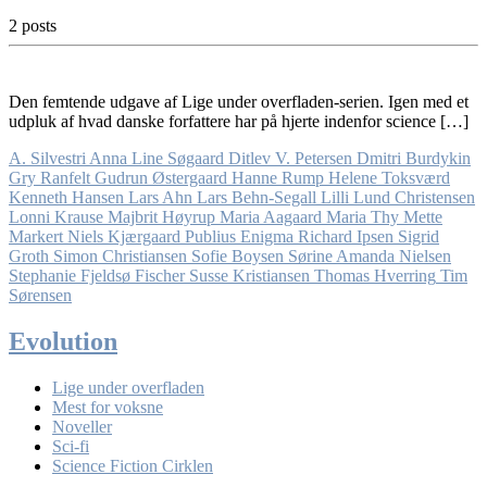
2 posts
Den femtende udgave af Lige under overfladen-serien. Igen med et
udpluk af hvad danske forfattere har på hjerte indenfor science […]
A. Silvestri
Anna Line Søgaard
Ditlev V. Petersen
Dmitri Burdykin
Gry Ranfelt
Gudrun Østergaard
Hanne Rump
Helene Toksværd
Kenneth Hansen
Lars Ahn
Lars Behn-Segall
Lilli Lund Christensen
Lonni Krause
Majbrit Høyrup
Maria Aagaard
Maria Thy
Mette
Markert
Niels Kjærgaard
Publius Enigma
Richard Ipsen
Sigrid
Groth
Simon Christiansen
Sofie Boysen
Sørine Amanda Nielsen
Stephanie Fjeldsø Fischer
Susse Kristiansen
Thomas Hverring
Tim
Sørensen
Evolution
Lige under overfladen
Mest for voksne
Noveller
Sci-fi
Science Fiction Cirklen