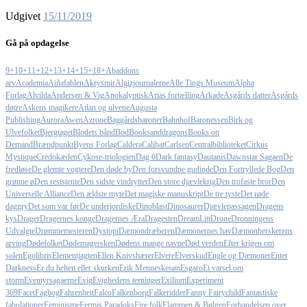
Udgivet
15/11/2019
Gå på opdagelse
9+
10+
11+
12+
13+
14+
15+
18+
Abaddons
arv
Academia
Aiñafablen
Akrysmir
Algizjournalerne
Alle Tings Museum
Alpha
Forlag
Alvilda
Andersen & Vig
Apokalyptisk
Arias fortælling
Arkade
Asgårds datter
Asgårds
døtre
Askens magikere
Atlan og ulvene
Augusta
Publishing
Aurora
Awen
Azrone
Baggårdsbaroner
Bahnhof
Baronessen
Birk og
Ulvefolket
Bjergtaget
Blodets bånd
Bod
Booksanddragons
Books on
Demand
Brændpunkt
Byens Forlag
Caldera
Calibat
Carlsen
Centralbiblioteket
Cirkus
Mystique
Credokæden
Cykose-triologien
Dag 0
Dark fantasy
Dautanis
Dawnstar Sagaen
De
fredløse
De glemte vogtere
Den døde by
Den forsvundne gudinde
Den Fortryllede Bog
Den
grønne ø
Den resistente
Den sidste vindrytter
Den store djævlekrig
Den trofaste bror
Den
Universelle Alliance
Den ældste myte
Det magiske manuskript
De tre tyste
Det røde
daggry
Det som var før
De underjordiske
Dinoblast
Dinosaurer
Djævlepassagen
Dragens
kys
Drager
Dragernes konge
Dragernes Æra
Dragesten
DreamLitt
Drone
Dronningens
Udvalgte
Drømmemesteren
Dystopi
Dæmondræberen
Dæmonernes hav
Dæmonherskerens
arving
Dødefolket
Dødemagersken
Dødens mange navne
Død verden
Efter krigen om
solen
Egolibris
Elementjagten
Ellen Knivsbærer
Elvere
Elverskud
Engle og Dæmoner
Enter
Darkness
Er du helten eller skurken
Erik Menneskesøn
Esgaro
Et varsel om
storm
Eventyrsagaerne
Evig
Evighedens terninger
Exilium
Experiment
369
Facet
Fagbog
Fahrenheit
Falco
Falkenborg
Falkeridder
Fanny Fairychild
Fantastiske
fabulationer
Feminisme
Fermis Paradoks
Fire folk
Flammen & Bølgen
Forbandelsen over