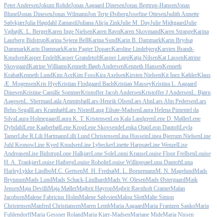
Peter Andersen
Jokum Rohde
Jonas Aagaard Dinesen
Jonas Begtrup-Hansen
Jonas
Blunel
Jonas Dinesen
Jonas Wilmann
Jon Terje Østberg
Josefine Ottesen
Judith Annette
Sølvkjær
Julia Høgdahl Zamastil
Juliana Alicja Zink
Julie M. Day
Julie Midtgaard
Julie
Vajhøj
K. L. Berger
Karen Inge Nielsen
Karen Ravn
Karen Skovmand
Karen Strange
Karina
Laurberg Bidstrup
Karina Sejerø Bell
Karina Sund
Karin B. Dammark
Karin Brydsø
Dammark
Karin Dammark
Karin Pagter Duparc
Karoline Lindebjerg
Karsten Brandt-
Knudsen
Kasper Endelt
Kasper Grandetoft
Kasper Lapp
Katja Nilsen
Kat Lassen
Katrine
Skovgaard
Katrine Williams
Kenneth Bøgh Andersen
Kenneth Hansen
Kenneth
Krabat
Kenneth Lund
Kim Ace
Kim Foss
Kira Axelsen
Kirsten Nielsen
Kit Inez Køhler
Klaus
Æ. Mogensen
Kris Hye
Kristian Flodgaard Bach
Kristian Massey
Kristina L. Aagaard
Dinesen
Kristine Camille Sommer
Kristoffer Jacob Andersen
Kristoffer J Andersen
L. Bjørn
Aagesen
L. Sherman
Laila Ammitsbøl
Lars-Henrik Olsen
Lars Ahn
Lars Ahn Pedersen
Lars
Behn-Segall
Lars Kramhøft
Lars Nisted
Laug Eilsøe-Madsen
Laura Helena Pimentel da
Silva
Laura Holmegaard
Laura K. T. Kristensen
Lea Kala Landgren
Lene D. Møller
Lene
Dybdahl
Lene Kaaberbøl
Lene Krog
Lene Skovsende
Lenka Otap
Leon Dantoft
Leyla
Tamer
Libe R.
Lili Hartmann
Lilli Lund Christensen
Lina Hussein
Linea Bjerrum Nielsen
Line
Juhl Kronow
Line Kyed Knudsen
Line Lybecker
Linette Harpsøe
Line Wenzel
Lise
Andreasen
Lise Bidstrup
Lone Halkjær
Lone Sole
Lonni Krause
Louise Floor Frellsen
Louise
H. A. Trankjær
Louise Haiberg
Louise Roholte
Louise Willingsøe
Luna Dantoft
Luna
Harley
Lykke Lindbo
M.C. Gertsen
M. H. Fredsø
M. L. Bornemann
M. N. Magelund
Mads
Brynnum
Mads Lund
Mads Schack-Lindhardt
Mads W. Olesen
Mads Østergaard
Maik
Jensen
Maja Devilli
Maja Møller
Majbrit Høyrup
Majbrit Ravnholt Cramer
Malan
Jacobsen
Malene Fabricius Holm
Malene Sølvsten
Malou Slott
Malte Simon
Christensen
Manfred Christiansen
Maren Lemb
Maria Aagaard
Maria Frantzen Sanko
Maria
Fuhlendorff
Maria Gessner Roland
Maria Kjær-Madsen
Mariane Mide
Maria Nissen