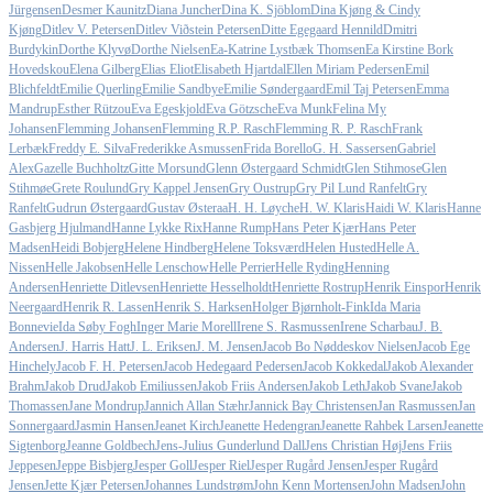
Jürgensen
Desmer Kaunitz
Diana Juncher
Dina K. Sjöblom
Dina Kjøng & Cindy
Kjøng
Ditlev V. Petersen
Ditlev Viðstein Petersen
Ditte Egegaard Hennild
Dmitri
Burdykin
Dorthe Klyvø
Dorthe Nielsen
Ea-Katrine Lystbæk Thomsen
Ea Kirstine Bork
Hovedskou
Elena Gilberg
Elias Eliot
Elisabeth Hjartdal
Ellen Miriam Pedersen
Emil
Blichfeldt
Emilie Querling
Emilie Sandbye
Emilie Søndergaard
Emil Taj Petersen
Emma
Mandrup
Esther Rützou
Eva Egeskjold
Eva Götzsche
Eva Munk
Felina My
Johansen
Flemming Johansen
Flemming R.P. Rasch
Flemming R. P. Rasch
Frank
Lerbæk
Freddy E. Silva
Frederikke Asmussen
Frida Borello
G. H. Sassersen
Gabriel
Alex
Gazelle Buchholtz
Gitte Morsund
Glenn Østergaard Schmidt
Glen Stihmose
Glen
Stihmøe
Grete Roulund
Gry Kappel Jensen
Gry Oustrup
Gry Pil Lund Ranfelt
Gry
Ranfelt
Gudrun Østergaard
Gustav Østeraa
H. H. Løyche
H. W. Klaris
Haidi W. Klaris
Hanne
Gasbjerg Hjulmand
Hanne Lykke Rix
Hanne Rump
Hans Peter Kjær
Hans Peter
Madsen
Heidi Bobjerg
Helene Hindberg
Helene Toksværd
Helen Husted
Helle A.
Nissen
Helle Jakobsen
Helle Lenschow
Helle Perrier
Helle Ryding
Henning
Andersen
Henriette Ditlevsen
Henriette Hesselholdt
Henriette Rostrup
Henrik Einspor
Henrik
Neergaard
Henrik R. Lassen
Henrik S. Harksen
Holger Bjørnholt-Fink
Ida Maria
Bonnevie
Ida Søby Fogh
Inger Marie Morell
Irene S. Rasmussen
Irene Scharbau
J. B.
Andersen
J. Harris Hatt
J. L. Eriksen
J. M. Jensen
Jacob Bo Nøddeskov Nielsen
Jacob Ege
Hinchely
Jacob F. H. Petersen
Jacob Hedegaard Pedersen
Jacob Kokkedal
Jakob Alexander
Brahm
Jakob Drud
Jakob Emiliussen
Jakob Friis Andersen
Jakob Leth
Jakob Svane
Jakob
Thomassen
Jane Mondrup
Jannich Allan Stæhr
Jannick Bay Christensen
Jan Rasmussen
Jan
Sonnergaard
Jasmin Hansen
Jeanet Kirch
Jeanette Hedengran
Jeanette Rahbek Larsen
Jeanette
Sigtenborg
Jeanne Goldbech
Jens-Julius Gunderlund Dall
Jens Christian Høj
Jens Friis
Jeppesen
Jeppe Bisbjerg
Jesper Goll
Jesper Riel
Jesper Rugård Jensen
Jesper Rugård
Jensen
Jette Kjær Petersen
Johannes Lundstrøm
John Kenn Mortensen
John Madsen
John