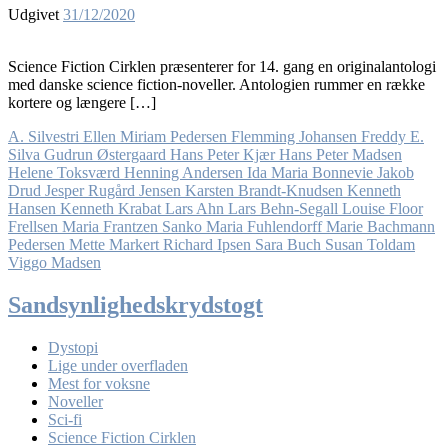
Udgivet
31/12/2020
Science Fiction Cirklen præsenterer for 14. gang en originalantologi
med danske science fiction-noveller. Antologien rummer en række
kortere og længere […]
A. Silvestri
Ellen Miriam Pedersen
Flemming Johansen
Freddy E.
Silva
Gudrun Østergaard
Hans Peter Kjær
Hans Peter Madsen
Helene Toksværd
Henning Andersen
Ida Maria Bonnevie
Jakob
Drud
Jesper Rugård Jensen
Karsten Brandt-Knudsen
Kenneth
Hansen
Kenneth Krabat
Lars Ahn
Lars Behn-Segall
Louise Floor
Frellsen
Maria Frantzen Sanko
Maria Fuhlendorff
Marie Bachmann
Pedersen
Mette Markert
Richard Ipsen
Sara Buch
Susan Toldam
Viggo Madsen
Sandsynlighedskrydstogt
Dystopi
Lige under overfladen
Mest for voksne
Noveller
Sci-fi
Science Fiction Cirklen