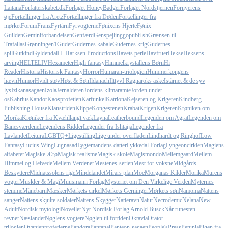
Laitana
Forfatterskabet.dk
Forlaget HoneyBadger
Forlaget Nordstjernen
Fornyerens
øje
Fortællinger fra Aretz
Fortællinger fra Døden
Fortællinger fra
mørket
Forum
Franz
Fyrtårn
Fyrvogterne
Fønixens Hjerte
Fønix
Guilden
Geminiforbandelsen
Genfærd
Genspejling
gopubli.sh
Grænsen til
Trafallas
Grønningen1
Guder
Gudernes kabale
Gudernes krig
Gudernes
spil
Gutkind
Gyldendal
H. Harksen Productions
Havets perle
Havfruer
Hekse
Heksens
arving
HELTELIV
Hexameter
High fantasy
Himmelkrystallens Børn
Hi
Reader
Historia
Historisk Fantasy
Horror
Humaran-triologien
Hummerkongens
hævn
Humor
Hvidt støv
Høst & Søn
Ildanach
Ilttyv
I Ragnaroks aske
Istårnet & de syv
lys
Izikanasagaen
Izola
Jernalderen
Jordens klimaramte
Jorden under
os
Kahrius
Kandor
Kaosprofetien
Karfunkel
Katriona
Kejseren og Krigeren
Kindberg
Publishing House
Klanstriden
Klippe
Kongestenen
Krabat
Krigen
Krigeren
Krøniken om
Morika
Krøniker fra Kvæhl
langt væk
Layna
Leatherbound
Legenden om Agrat
Legenden om
Banesværdene
Legendens Ridder
Legender fra Ishtaija
Legender fra
Lavlandet
Leitura
LGBTQ+
Ligestilling
Lige under overfladen
Lindhardt og Ringhof
Low
Fantasy
Lucius Wing
Lugnasad
Lygtemandens datter
Lykkedal Forlag
Lyngeoncirklen
Magiens
alfabeter
Magiske Ærø
Magisk realisme
Magisk skole
Magismondo
Mellemgaard
Mellem
Himmel og Helvede
Mellem Verdener
Mestenes-serien
Mest for voksne
Midgårds
Beskyttere
Midnatssolens rige
Mindelandet
Mirars plan
Moe
Morganas Kilder
Morika
Murens
vogter
Muskler & Magi
Muusmann Forlag
Mysteriet om Den Virkelige Verden
Myternes
stemme
Månebarn
Mæsker
Mørkets cirkel
Mørkets Gerninger
Mørkets søn
Namoma
Nattens
sanger
Nattens skjulte soldater
Nattens Skygger
Natteravn
Natur
Necrodemic
Nelana
New
Adult
Nordisk mytologi
Noveller
Nyt Nordisk Forlag Arnold Busck
Når runesten
revner
Næslandet
Nøglens vogtere
Nøglen til fortiden
Oktavia
Orator
trilogien
Ovanienprofetierne
Pandora
Pantanal
Panteon-sagaen
People'sPress
Petunia
Pigen fra