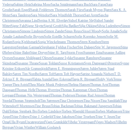
Vedersø
Sabine Hein
Sabrina Mose
Sacha Smidemann
Sara Buch
Sara Farag
Sara
Grodin
Sarah Engell
Sarah Feddersen Thomsen
Sarah Fürst
Sarah Myrup Bjørn
Sara K. A.
Meier
Sara Tanderup
Sara Weisdorf
Sara Windfeldt Thorsen
Sari Arent
Sascha
Christensen
Savanna Lind
Serina A.M. Elverløv
Sidsel Katrine Slej
Sidsel Sander
Mittet
Signe Fahl
Signe Skytte
Sigrid Groth
Silja Bødker
Silja Okking
Silvia Ludenberg
Simon
Christiansen
Simone Lindquist
Simon Zander
Sinus Reuss
Sissel Moody
Sofie Amalie
Sofie
Amalie Laulund
Sofie Boysen
Sofie Estellle Schuren
Sofie Korenko Jensen
Sofie M.
Rodam
Sonja Kjeldsmark
Sonja Winckelmann Thomsen
Steen Knudsen
Steen
Langstrup
Stephan Garmark
Stephanie Fjeldsø Fischer
Stig Dalager
Stig W. Jørgensen
Stina
Øhrberg
Stine Bahrt
Stine Dreyer
Stine H. Tarp
Storm Frost
Summer Ema
Susanne Aalling
Ovesen
Susanne Abildgaard Olesen
Susanne Lykke
Susanne Ransborg
Susanne
Skindstad
Susanne Thrane
Susan Toldam
Susse Kristiansen
Sven Damgaard Ørnstrup
Synne
Kristine Eriksen
Sår Grønnskjold
Søren E. Hemmingsen
Søren Juhler
Søren Staal
Balslev
Søren Tim Nordbo
Søren Toft
Søren Toft Høyner
Sørine Amanda Nielsen
T. D.
Zelcius
T. R. Bisgaard
Tabita Aundal
Tage Eskestad
Tanja R. Bisgaard
Teddy Vork
Tenna
Vagner
Thea Astrid
Thea Marie Munk Pedersen
Thelma Hansen
Thomas Arnt
Thomas
Daugaard
Thomas Helle
Thomas Hverring
Thomas Kampman Olsen
Thomas
Leegaard
Thomas Nis Westergaard
Thomas Pedersen
Thomas Rud Jensen
Thomas
Stordal
Thomas Strømsholt
Tim Sørensen
Tina Christensen
Tina Nissen
Tina Sanddahl
Tina
Wittendorff Mortensen
Tine Bruun
Tobias Backman
Tobias Bakmand Jungersen
Tobias
Dahl
Tobias Stenbæk Bro
Torben Lindskov
Torben Magnild Husum
Torben Mathiassen
Trine
Appel
Trine Friberg
Trine J. Cederlöf
Trine Jakobsen
Trine Troelsen
Trine V. Ipsen
Tue
Omø
Ulla Ryum
Uncategorized
Vagn Grønkilde
Vibeke Vestergaard
Viggo Madsen
Vilhelm
Bergsøe
Vivian Winther
William Goshawk