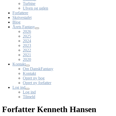
Turbine
Ulven og uglen
Forfattere
Skrivestafet
Blog
Årets Fantasy
2026
2025
2024
2023
2022
2021
2020
Kontakt
Om DanskFantasy
Kontakt
Opret ny bog
Opret ny forfatter
Log ind
Log ind
Tilmeld
Forfatter Kenneth Hansen