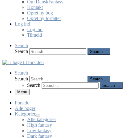
Om DanskFantasy
Kontakt
Opret ny bog
Opret ny forfatter
Log ind
Log ind
Tilmeld
Search
Search
Search …
Search
Search
Search …
Search
Search …
Menu
Forside
Alle bøger
Kategorier
Alle kategorier
High fantasy
Low fantasy
Dark fantasy