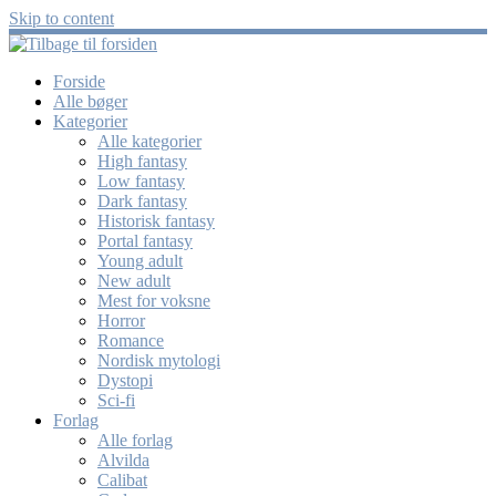
Skip to content
Forside
Alle bøger
Kategorier
Alle kategorier
High fantasy
Low fantasy
Dark fantasy
Historisk fantasy
Portal fantasy
Young adult
New adult
Mest for voksne
Horror
Romance
Nordisk mytologi
Dystopi
Sci-fi
Forlag
Alle forlag
Alvilda
Calibat