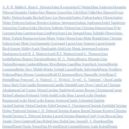
A. R. R. Møller
A. Rune
A. Silvestri
Aiden Kvarnström
AJ Weida
Alban Andersen
Alexandra
Nilsson
Alexandra Vinther
Alex Mangor Grave
Alex Uth
Alfred Vallø
Alice Hansen
Alyzza
Højby Nielsen
Amalie Bischoff
Amy-Lee Harwardt
Anders Fjølvar
Anders Olesen
Anders
Weitze Pedersen
Andreas Boeskov
Andreas Jørgensen
Andrias Andreasen
André Sandgreen
Jensen
Ane Gudrun
Anika Eibe
Anja Nalholm Nielsen
Ann-Christina Hansen
Anna Dyhr
Lorenzen
Anna Lauritsen
Anna Lindbjerg
Anna Line Søgaard
Anna Toftdahl-Olesen
Anne-
Marie Træholt Rasmussen
Anne-Marie Vedsø Olesen
Anne-Mette Brandt
Anne Christine
Eriksen
Anne Mette Asp
Annemette Gravgaard Larsen
Anne Spanget-Larsen
Annette
Birch
Annette Skibby
Arash Sharifzadeh Abdi
Aske Munk-Jørgensen
Aspíciens
Haufniensis
Astrid B. Z. Madsen
Astrid B.Z. Madsen
Astrid G. Thomsen
Aura
Isolde
Barbara Beatrice Davidsen
Beatrix M. G. Nielsen
Beatrix Miranda Ginn
Nielsen
Benjamin Lamberth
Benno Moes
Bettina Liane
Bine Aggerbeck Iversen
Birgitte
Lorentzen
Birthe Skov Midtiby
Bjarke Schjødt Larsen
Bjarke Sølverbæk
Bjarne Nordberg
Pedersen
Bjørn-Morten Gundersen
Bodil El Jørgensen
Boris Hansen
Bo Sejer
Brian P.
Ørnbøl
Brian Petersen
C. A. Wolters
C. C. Thybro
C. Evytt
C. G. Valentin
C. Olsen
Camilla
Fønss Bach Friis
Camilla Henningsen
Camilla Wandahl
Caner Doga Cansi
Carl Christian
Abrahamsen
Carl Gustav Werner
Caroline Stadsbjerg
Carsten Bossen Christiansen
Casper
Richter
Catharina Kjelgaard Vedel-Smith
Cecilie Buur Larsen
Cecilie Druekær
Rasmussen
Cecilie Eken
Cecilie Kørner Jeppesen
Charlie Schneider
Charlotte
Jarshøj
Charlotte Weitze
Charlotte Zubir
Christian E. Christiansen
Christian Engkilde
Christian
Holger Pedersen
Christian J. D. Dirksen
Christian Kaarup Baron
Christian Kronow
Christina
Bonde
Christina E. Ebbesen
Christina Larsen
Christina Ramskov
Cindy Lynn Brown
Clara-
Amalie Vorre-Grøntved
Clara Robin
Claus Holm
Claus Jensen
D. S. Henriksen
Dan
Elgaard
Daniel Norén Tegner
Dan Mygind
David Garmark
Dennis Gade Kofod
Dennis