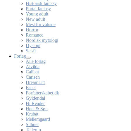
Historisk fantasy
Portal fantasy
Young adult
New adult
Mest for voksne
Horror
Romance
Nordisk mytologi
Dystopi
Sci-fi
Forlag
Alle forlag
Alvilda
Calibat
Carlsen
DreamLitt
Facet
Forfatterskabet.dk
Gyldendal
Hi Reader
Høst & Søn
Krabat
Mellemgaard
Silhuet
Tellerup