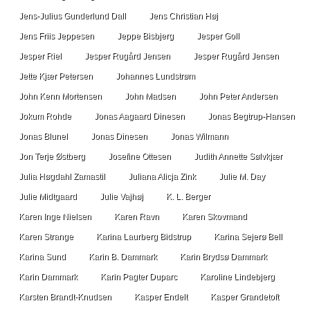
Jens-Julius Gunderlund Dall
Jens Christian Høj
Jens Friis Jeppesen
Jeppe Bisbjerg
Jesper Goll
Jesper Riel
Jesper Rugård Jensen
Jesper Rugård Jensen
Jette Kjær Petersen
Johannes Lundstrøm
John Kenn Mortensen
John Madsen
John Peter Andersen
Jokum Rohde
Jonas Aagaard Dinesen
Jonas Begtrup-Hansen
Jonas Blunel
Jonas Dinesen
Jonas Wilmann
Jon Terje Østberg
Josefine Ottesen
Judith Annette Sølvkjær
Julia Høgdahl Zamastil
Juliana Alicja Zink
Julie M. Day
Julie Midtgaard
Julie Vajhøj
K. L. Berger
Karen Inge Nielsen
Karen Ravn
Karen Skovmand
Karen Strange
Karina Laurberg Bidstrup
Karina Sejerø Bell
Karina Sund
Karin B. Dammark
Karin Brydsø Dammark
Karin Dammark
Karin Pagter Duparc
Karoline Lindebjerg
Karsten Brandt-Knudsen
Kasper Endelt
Kasper Grandetoft