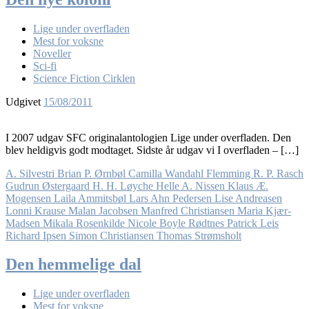
Lige under overfladen
Mest for voksne
Noveller
Sci-fi
Science Fiction Cirklen
Udgivet
15/08/2011
I 2007 udgav SFC originalantologien Lige under overfladen. Den
blev heldigvis godt modtaget. Sidste år udgav vi I overfladen – […]
A. Silvestri
Brian P. Ørnbøl
Camilla Wandahl
Flemming R. P. Rasch
Gudrun Østergaard
H. H. Løyche
Helle A. Nissen
Klaus Æ.
Mogensen
Laila Ammitsbøl
Lars Ahn Pedersen
Lise Andreasen
Lonni Krause
Malan Jacobsen
Manfred Christiansen
Maria Kjær-
Madsen
Mikala Rosenkilde
Nicole Boyle Rødtnes
Patrick Leis
Richard Ipsen
Simon Christiansen
Thomas Strømsholt
Den hemmelige dal
Lige under overfladen
Mest for voksne