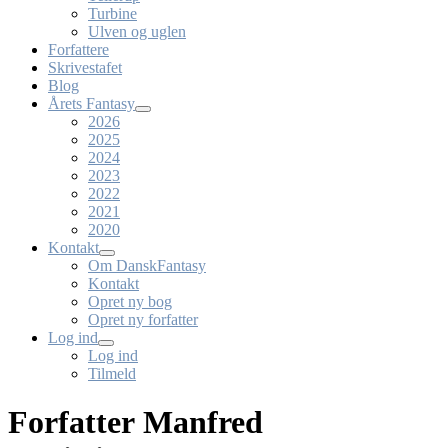
Turbine
Ulven og uglen
Forfattere
Skrivestafet
Blog
Årets Fantasy
2026
2025
2024
2023
2022
2021
2020
Kontakt
Om DanskFantasy
Kontakt
Opret ny bog
Opret ny forfatter
Log ind
Log ind
Tilmeld
Forfatter Manfred