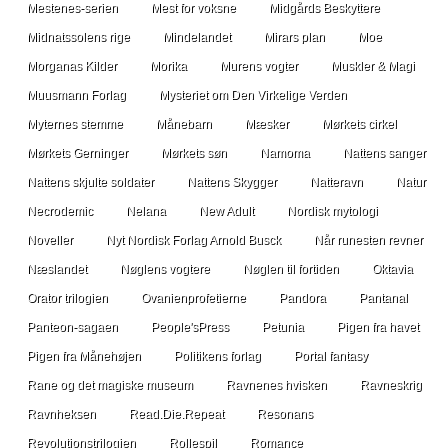
Mestenes-serien
Mest for voksne
Midgårds Beskyttere
Midnatssolens rige
Mindelandet
Mirars plan
Moe
Morganas Kilder
Morika
Murens vogter
Muskler & Magi
Muusmann Forlag
Mysteriet om Den Virkelige Verden
Myternes stemme
Månebarn
Mæsker
Mørkets cirkel
Mørkets Gerninger
Mørkets søn
Namoma
Nattens sanger
Nattens skjulte soldater
Nattens Skygger
Natteravn
Natur
Necrodemic
Nelana
New Adult
Nordisk mytologi
Noveller
Nyt Nordisk Forlag Arnold Busck
Når runesten revner
Næslandet
Nøglens vogtere
Nøglen til fortiden
Oktavia
Orator trilogien
Ovanienprofetierne
Pandora
Pantanal
Panteon-sagaen
People'sPress
Petunia
Pigen fra havet
Pigen fra Månehøjen
Politikens forlag
Portal fantasy
Rane og det magiske museum
Ravnenes hvisken
Ravneskrig
Ravnheksen
Read.Die.Repeat
Resonans
Revolutionstrilogien
Rollespil
Romance