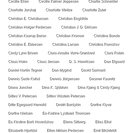
Cecilie Eken
Cecilie Kørner Jeppesen
Charlie Schneider
Charlotte Jarshøj
Charlotte Weitze
Charlotte Zubir
Christian E. Christiansen
Christian Engkilde
Christian Holger Pedersen
Christian J. D. Dirksen
Christian Kaarup Baron
Christian Kronow
Christina Bonde
Christina E. Ebbesen
Christina Larsen
Christina Ramskov
Cindy Lynn Brown
Clara-Amalie Vorre-Grøntved
Clara Robin
Claus Holm
Claus Jensen
D. S. Henriksen
Dan Elgaard
Daniel Norén Tegner
Dan Mygind
David Garmark
Dennis Gade Kofod
Dennis Jürgensen
Desmer Kaunitz
Diana Juncher
Dina K. Sjöblom
Dina Kjøng & Cindy Kjøng
Ditlev V. Petersen
Ditlev Viðstein Petersen
Ditte Egegaard Hennild
Dmitri Burdykin
Dorthe Klyvø
Dorthe Nielsen
Ea-Katrine Lystbæk Thomsen
Ea Kirstine Bork Hovedskou
Elena Gilberg
Elias Eliot
Elisabeth Hjartdal
Ellen Miriam Pedersen
Emil Blichfeldt