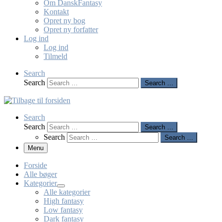
Om DanskFantasy
Kontakt
Opret ny bog
Opret ny forfatter
Log ind
Log ind
Tilmeld
Search
Search
Search …
Search
Search
Search …
Search
Search …
Menu
Forside
Alle bøger
Kategorier
Alle kategorier
High fantasy
Low fantasy
Dark fantasy