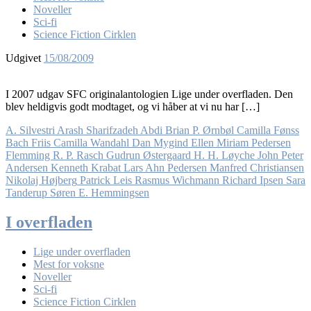
Noveller
Sci-fi
Science Fiction Cirklen
Udgivet
15/08/2009
I 2007 udgav SFC originalantologien Lige under overfladen. Den
blev heldigvis godt modtaget, og vi håber at vi nu har […]
A. Silvestri
Arash Sharifzadeh Abdi
Brian P. Ørnbøl
Camilla Fønss
Bach Friis
Camilla Wandahl
Dan Mygind
Ellen Miriam Pedersen
Flemming R. P. Rasch
Gudrun Østergaard
H. H. Løyche
John Peter
Andersen
Kenneth Krabat
Lars Ahn Pedersen
Manfred Christiansen
Nikolaj Højberg
Patrick Leis
Rasmus Wichmann
Richard Ipsen
Sara
Tanderup
Søren E. Hemmingsen
I overfladen
Lige under overfladen
Mest for voksne
Noveller
Sci-fi
Science Fiction Cirklen