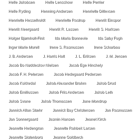
Helle Jakobsen
Helle Lenschow
Helle Perrier
Helle Ryding
Henning Andersen
Henriette Ditlevsen
Henriette Hesselholdt
Henriette Rostrup
Henrik Einspor
Henrik Neergaard
Henrik R. Lassen
Henrik S. Harksen
Holger Bjørnholt-Fink
Ida Maria Bonnevie
Ida Søby Fogh
Inger Marie Morell
Irene S. Rasmussen
Irene Scharbau
J. B. Andersen
J. Harris Hatt
J. L. Eriksen
J. M. Jensen
Jacob Bo Nøddeskov Nielsen
Jacob Ege Hinchely
Jacob F. H. Petersen
Jacob Hedegaard Pedersen
Jacob Kokkedal
Jakob Alexander Brahm
Jakob Drud
Jakob Emiliussen
Jakob Friis Andersen
Jakob Leth
Jakob Svane
Jakob Thomassen
Jane Mondrup
Jannich Allan Stæhr
Jannick Bay Christensen
Jan Rasmussen
Jan Sonnergaard
Jasmin Hansen
Jeanet Kirch
Jeanette Hedengran
Jeanette Rahbek Larsen
Jeanette Sigtenborg
Jeanne Goldbech