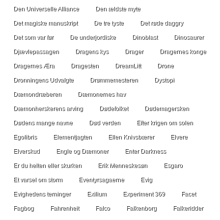
Den Universelle Alliance
Den ældste myte
Det magiske manuskript
De tre tyste
Det røde daggry
Det som var før
De underjordiske
Dinoblast
Dinosaurer
Djævlepassagen
Dragens kys
Drager
Dragernes konge
Dragernes Æra
Dragesten
DreamLitt
Drone
Dronningens Udvalgte
Drømmemesteren
Dystopi
Dæmondræberen
Dæmonernes hav
Dæmonherskerens arving
Dødefolket
Dødemagersken
Dødens mange navne
Død verden
Efter krigen om solen
Egolibris
Elementjagten
Ellen Knivsbærer
Elvere
Elverskud
Engle og Dæmoner
Enter Darkness
Er du helten eller skurken
Erik Menneskesøn
Esgaro
Et varsel om storm
Eventyrsagaerne
Evig
Evighedens terninger
Exilium
Experiment 369
Facet
Fagbog
Fahrenheit
Falco
Falkenborg
Falkeridder