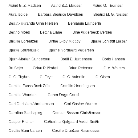
Astrid B. Z. Madsen
Astrid B.Z. Madsen
Astrid G. Thomsen
Aura Isolde
Barbara Beatrice Davidsen
Beatrix M. G. Nielsen
Beatrix Miranda Ginn Nielsen
Benjamin Lamberth
Benno Moes
Bettina Liane
Bine Aggerbeck Iversen
Birgitte Lorentzen
Birthe Skov Midtiby
Bjarke Schjødt Larsen
Bjarke Sølverbæk
Bjarne Nordberg Pedersen
Bjørn-Morten Gundersen
Bodil El Jørgensen
Boris Hansen
Bo Sejer
Brian P. Ørnbøl
Brian Petersen
C. A. Wolters
C. C. Thybro
C. Evytt
C. G. Valentin
C. Olsen
Camilla Fønss Bach Friis
Camilla Henningsen
Camilla Wandahl
Caner Doga Cansi
Carl Christian Abrahamsen
Carl Gustav Werner
Caroline Stadsbjerg
Carsten Bossen Christiansen
Casper Richter
Catharina Kjelgaard Vedel-Smith
Cecilie Buur Larsen
Cecilie Druekær Rasmussen