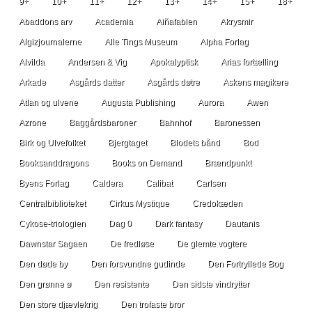
9+
10+
11+
12+
13+
14+
15+
18+
Abaddons arv
Academia
Aiñafablen
Akrysmir
Algizjournalerne
Alle Tings Museum
Alpha Forlag
Alvilda
Andersen & Vig
Apokalyptisk
Arias fortælling
Arkade
Asgårds datter
Asgårds døtre
Askens magikere
Atlan og ulvene
Augusta Publishing
Aurora
Awen
Azrone
Baggårdsbaroner
Bahnhof
Baronessen
Birk og Ulvefolket
Bjergtaget
Blodets bånd
Bod
Booksanddragons
Books on Demand
Brændpunkt
Byens Forlag
Caldera
Calibat
Carlsen
Centralbiblioteket
Cirkus Mystique
Credokæden
Cykose-triologien
Dag 0
Dark fantasy
Dautanis
Dawnstar Sagaen
De fredløse
De glemte vogtere
Den døde by
Den forsvundne gudinde
Den Fortryllede Bog
Den grønne ø
Den resistente
Den sidste vindrytter
Den store djævlekrig
Den trofaste bror