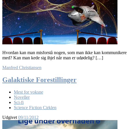
Hvordan kan man misforstå nogen, som man ikke kan kommunikere
med? Kan man kede sig ihjel når man er udødelig? […]
Manfred Christiansen
Galaktiske Forestillinger
Mest for voksne
Noveller
Sci-fi
Science Fiction Cirklen
Udgivet
09/11/2012