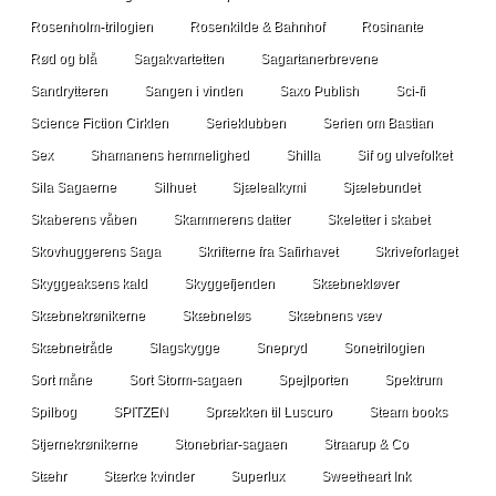
Rosenholm-trilogien
Rosenkilde & Bahnhof
Rosinante
Rød og blå
Sagakvartetten
Sagartanerbrevene
Sandrytteren
Sangen i vinden
Saxo Publish
Sci-fi
Science Fiction Cirklen
Serieklubben
Serien om Bastian
Sex
Shamanens hemmelighed
Shilla
Sif og ulvefolket
Sila Sagaerne
Silhuet
Sjælealkymi
Sjælebundet
Skaberens våben
Skammerens datter
Skeletter i skabet
Skovhuggerens Saga
Skrifterne fra Safirhavet
Skriveforlaget
Skyggeaksens kald
Skyggefjenden
Skæbnekløver
Skæbnekrønikerne
Skæbneløs
Skæbnens væv
Skæbnetråde
Slagskygge
Snepryd
Sonetrilogien
Sort måne
Sort Storm-sagaen
Spejlporten
Spektrum
Spilbog
SPITZEN
Sprækken til Luscuro
Steam books
Stjernekrønikerne
Stonebriar-sagaen
Straarup & Co
Stæhr
Stærke kvinder
Superlux
Sweetheart Ink