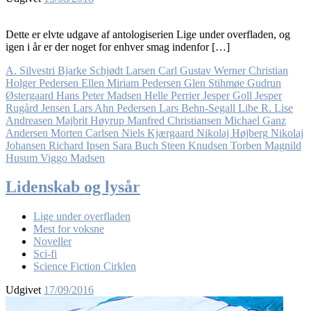
Dette er elvte udgave af antologiserien Lige under overfladen, og
igen i år er der noget for enhver smag indenfor […]
A. Silvestri
Bjarke Schjødt Larsen
Carl Gustav Werner
Christian
Holger Pedersen
Ellen Miriam Pedersen
Glen Stihmøe
Gudrun
Østergaard
Hans Peter Madsen
Helle Perrier
Jesper Goll
Jesper
Rugård Jensen
Lars Ahn Pedersen
Lars Behn-Segall
Libe R.
Lise
Andreasen
Majbrit Høyrup
Manfred Christiansen
Michael Ganz
Andersen
Morten Carlsen
Niels Kjærgaard
Nikolaj Højberg
Nikolaj
Johansen
Richard Ipsen
Sara Buch
Steen Knudsen
Torben Magnild
Husum
Viggo Madsen
Lidenskab og lysår
Lige under overfladen
Mest for voksne
Noveller
Sci-fi
Science Fiction Cirklen
Udgivet
17/09/2016