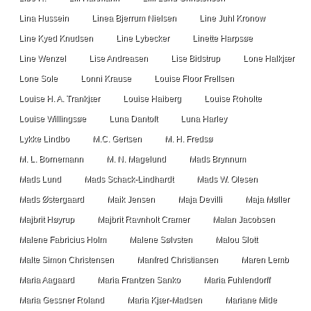
Lina Hussein
Linea Bjerrum Nielsen
Line Juhl Kronow
Line Kyed Knudsen
Line Lybecker
Linette Harpsøe
Line Wenzel
Lise Andreasen
Lise Bidstrup
Lone Halkjær
Lone Sole
Lonni Krause
Louise Floor Frellsen
Louise H. A. Trankjær
Louise Haiberg
Louise Roholte
Louise Willingsøe
Luna Dantoft
Luna Harley
Lykke Lindbo
M.C. Gertsen
M. H. Fredsø
M. L. Bornemann
M. N. Magelund
Mads Brynnum
Mads Lund
Mads Schack-Lindhardt
Mads W. Olesen
Mads Østergaard
Maik Jensen
Maja Devilli
Maja Møller
Majbrit Høyrup
Majbrit Ravnholt Cramer
Malan Jacobsen
Malene Fabricius Holm
Malene Sølvsten
Malou Slott
Malte Simon Christensen
Manfred Christiansen
Maren Lemb
Maria Aagaard
Maria Frantzen Sanko
Maria Fuhlendorff
Maria Gessner Roland
Maria Kjær-Madsen
Mariane Mide