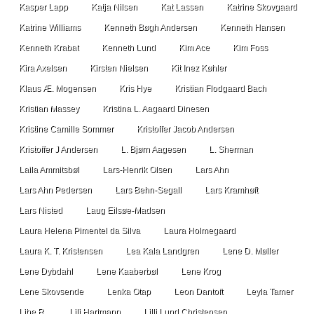
Kasper Lapp
Katja Nilsen
Kat Lassen
Katrine Skovgaard
Katrine Williams
Kenneth Bøgh Andersen
Kenneth Hansen
Kenneth Krabat
Kenneth Lund
Kim Ace
Kim Foss
Kira Axelsen
Kirsten Nielsen
Kit Inez Køhler
Klaus Æ. Mogensen
Kris Hye
Kristian Flodgaard Bach
Kristian Massey
Kristina L. Aagaard Dinesen
Kristine Camille Sommer
Kristoffer Jacob Andersen
Kristoffer J Andersen
L. Bjørn Aagesen
L. Sherman
Laila Ammitsbøl
Lars-Henrik Olsen
Lars Ahn
Lars Ahn Pedersen
Lars Behn-Segall
Lars Kramhøft
Lars Nisted
Laug Eilsøe-Madsen
Laura Helena Pimentel da Silva
Laura Holmegaard
Laura K. T. Kristensen
Lea Kala Landgren
Lene D. Møller
Lene Dybdahl
Lene Kaaberbøl
Lene Krog
Lene Skovsende
Lenka Otap
Leon Dantoft
Leyla Tamer
Libe R.
Lili Hartmann
Lilli Lund Christensen