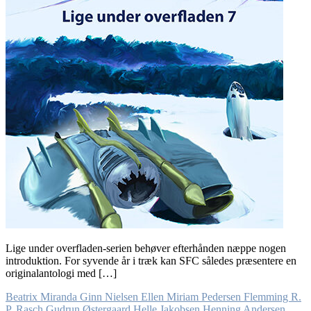
Lige under overfladen-serien behøver efterhånden næppe nogen
introduktion. For syvende år i træk kan SFC således præsentere en
originalantologi med […]
Beatrix Miranda Ginn Nielsen
Ellen Miriam Pedersen
Flemming R.
P. Rasch
Gudrun Østergaard
Helle Jakobsen
Henning Andersen