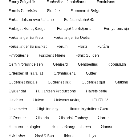
Fanny Fairychild
Fantastiske fabulationer
Feminisme
Fermis Paradoks
Fire folk
Flammen & Bølgen
Forbandelsen over Laitana
Forfatterskabet.dk
Forlaget HoneyBadger
Forlaget Nordstjernen
Fornyerens øje
Fortællinger fra Aretz
Fortællinger fra Døden
Fortællinger fra mørket
Forum
Franz
Fyrtårn
Fyrvogterne
Fønixens Hjerte
Fønix Guilden
Geminiforbandelsen
Genfærd
Genspejling
gopubli.sh
Grænsen til Trafallas
Grønningen1
Guder
Gudernes kabale
Gudernes krig
Gudernes spil
Gutkind
Gyldendal
H. Harksen Productions
Havets perle
Havfruer
Hekse
Heksens arving
HELTELIV
Hexameter
High fantasy
Himmelkrystallens Børn
Hi Reader
Historia
Historisk Fantasy
Horror
Humaran-triologien
Hummerkongens hævn
Humor
Hvidt støv
Høst & Søn
Ildanach
Ilttyv