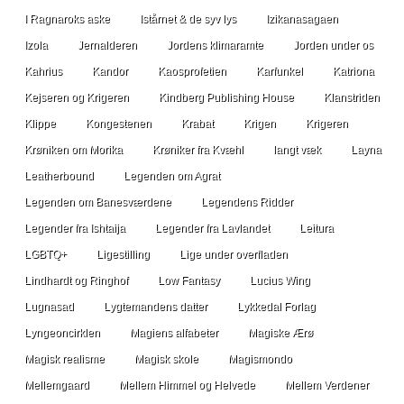
I Ragnaroks aske
Istårnet & de syv lys
Izikanasagaen
Izola
Jernalderen
Jordens klimaramte
Jorden under os
Kahrius
Kandor
Kaosprofetien
Karfunkel
Katriona
Kejseren og Krigeren
Kindberg Publishing House
Klanstriden
Klippe
Kongestenen
Krabat
Krigen
Krigeren
Krøniken om Morika
Krøniker fra Kvæhl
langt væk
Layna
Leatherbound
Legenden om Agrat
Legenden om Banesværdene
Legendens Ridder
Legender fra Ishtaija
Legender fra Lavlandet
Leitura
LGBTQ+
Ligestilling
Lige under overfladen
Lindhardt og Ringhof
Low Fantasy
Lucius Wing
Lugnasad
Lygtemandens datter
Lykkedal Forlag
Lyngeoncirklen
Magiens alfabeter
Magiske Ærø
Magisk realisme
Magisk skole
Magismondo
Mellemgaard
Mellem Himmel og Helvede
Mellem Verdener