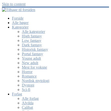
Skip to content
Forside
Alle bøger
Kategorier
Alle kategorier
High fantasy
Low fantasy
Dark fantasy
Historisk fantasy
Portal fantasy
Young adult
New adult
Mest for voksne
Horror
Romance
Nordisk mytologi
Dystopi
Sci-fi
Forlag
Alle forlag
Alvilda
Calibat