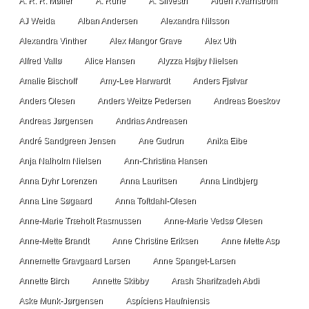
A. R. R. Møller
A. Rune
A. Silvestri
Aiden Kvarnström
AJ Weida
Alban Andersen
Alexandra Nilsson
Alexandra Vinther
Alex Mangor Grave
Alex Uth
Alfred Vallø
Alice Hansen
Alyzza Højby Nielsen
Amalie Bischoff
Amy-Lee Harwardt
Anders Fjølvar
Anders Olesen
Anders Weitze Pedersen
Andreas Boeskov
Andreas Jørgensen
Andrias Andreasen
André Sandgreen Jensen
Ane Gudrun
Anika Eibe
Anja Nalholm Nielsen
Ann-Christina Hansen
Anna Dyhr Lorenzen
Anna Lauritsen
Anna Lindbjerg
Anna Line Søgaard
Anna Toftdahl-Olesen
Anne-Marie Træholt Rasmussen
Anne-Marie Vedsø Olesen
Anne-Mette Brandt
Anne Christine Eriksen
Anne Mette Asp
Annemette Gravgaard Larsen
Anne Spanget-Larsen
Annette Birch
Annette Skibby
Arash Sharifzadeh Abdi
Aske Munk-Jørgensen
Aspíciens Haufniensis