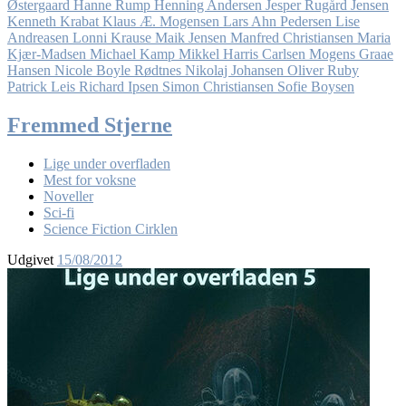
Østergaard
Hanne Rump
Henning Andersen
Jesper Rugård Jensen
Kenneth Krabat
Klaus Æ. Mogensen
Lars Ahn Pedersen
Lise
Andreasen
Lonni Krause
Maik Jensen
Manfred Christiansen
Maria
Kjær-Madsen
Michael Kamp
Mikkel Harris Carlsen
Mogens Graae
Hansen
Nicole Boyle Rødtnes
Nikolaj Johansen
Oliver Ruby
Patrick Leis
Richard Ipsen
Simon Christiansen
Sofie Boysen
Fremmed Stjerne
Lige under overfladen
Mest for voksne
Noveller
Sci-fi
Science Fiction Cirklen
Udgivet
15/08/2012