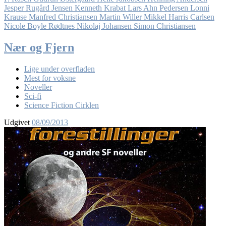
Jesper Rugård Jensen
Kenneth Krabat
Lars Ahn Pedersen
Lonni
Krause
Manfred Christiansen
Martin Willer
Mikkel Harris Carlsen
Nicole Boyle Rødtnes
Nikolaj Johansen
Simon Christiansen
Nær og Fjern
Lige under overfladen
Mest for voksne
Noveller
Sci-fi
Science Fiction Cirklen
Udgivet
08/09/2013