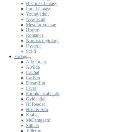
Historisk fantasy
Portal fantasy
Young adult
New adult
Mest for voksne
Horror
Romance
Nordisk mytologi
Dystopi
Sci-fi
Forlag
Alle forlag
Alvilda
Calibat
Carlsen
DreamLitt
Facet
Forfatterskabet.dk
Gyldendal
Hi Reader
Høst & Søn
Krabat
Mellemgaard
Silhuet
Tellerup