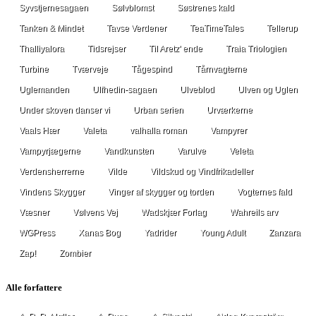
Syvstjernesagaen
Sølvblomst
Søstrenes kald
Tanken & Mindet
Tavse Verdener
TeaTimeTales
Tellerup
Thalliyalora
Tidsrejser
Til Aretz' ende
Traia Triologien
Turbine
Tværveje
Tågespind
Tårnvagterne
Uglemanden
Ulfhedin-sagaen
Ulveblod
Ulven og Uglen
Under skoven danser vi
Urban serien
Urværkerne
Vaals Hær
Valeta
valhalla roman
Vampyrer
Vampyrjægerne
Vandkunsten
Varulve
Veleta
Verdensherrerne
Vilde
Vildskud og Vindfrikadeller
Vindens Skygger
Vinger af skygger og torden
Vogternes fald
Væsner
Vølvens Vej
Wadskjær Forlag
Wahreils arv
WGPress
Xanas Bog
Yadrider
Young Adult
Zanzara
Zap!
Zombier
Alle forfattere