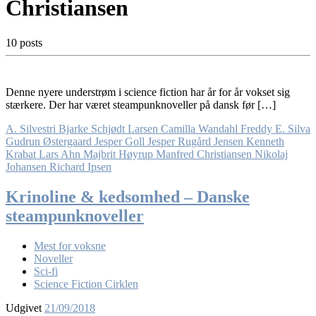
Christiansen
10 posts
Denne nyere understrøm i science fiction har år for år vokset sig
stærkere. Der har været steampunknoveller på dansk før […]
A. Silvestri
Bjarke Schjødt Larsen
Camilla Wandahl
Freddy E. Silva
Gudrun Østergaard
Jesper Goll
Jesper Rugård Jensen
Kenneth
Krabat
Lars Ahn
Majbrit Høyrup
Manfred Christiansen
Nikolaj
Johansen
Richard Ipsen
Krinoline & kedsomhed – Danske
steampunknoveller
Mest for voksne
Noveller
Sci-fi
Science Fiction Cirklen
Udgivet
21/09/2018