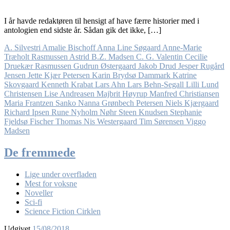
I år havde redaktøren til hensigt af have færre historier med i
antologien end sidste år. Sådan gik det ikke, […]
A. Silvestri
Amalie Bischoff
Anna Line Søgaard
Anne-Marie
Træholt Rasmussen
Astrid B.Z. Madsen
C. G. Valentin
Cecilie
Druekær Rasmussen
Gudrun Østergaard
Jakob Drud
Jesper Rugård
Jensen
Jette Kjær Petersen
Karin Brydsø Dammark
Katrine
Skovgaard
Kenneth Krabat
Lars Ahn
Lars Behn-Segall
Lilli Lund
Christensen
Lise Andreasen
Majbrit Høyrup
Manfred Christiansen
Maria Frantzen Sanko
Nanna Grønbech Petersen
Niels Kjærgaard
Richard Ipsen
Rune Nyholm Nøhr
Steen Knudsen
Stephanie
Fjeldsø Fischer
Thomas Nis Westergaard
Tim Sørensen
Viggo
Madsen
De fremmede
Lige under overfladen
Mest for voksne
Noveller
Sci-fi
Science Fiction Cirklen
Udgivet
15/08/2018