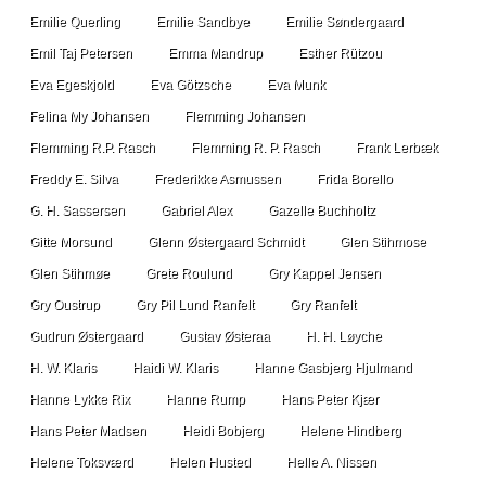
Emilie Querling
Emilie Sandbye
Emilie Søndergaard
Emil Taj Petersen
Emma Mandrup
Esther Rützou
Eva Egeskjold
Eva Götzsche
Eva Munk
Felina My Johansen
Flemming Johansen
Flemming R.P. Rasch
Flemming R. P. Rasch
Frank Lerbæk
Freddy E. Silva
Frederikke Asmussen
Frida Borello
G. H. Sassersen
Gabriel Alex
Gazelle Buchholtz
Gitte Morsund
Glenn Østergaard Schmidt
Glen Stihmose
Glen Stihmøe
Grete Roulund
Gry Kappel Jensen
Gry Oustrup
Gry Pil Lund Ranfelt
Gry Ranfelt
Gudrun Østergaard
Gustav Østeraa
H. H. Løyche
H. W. Klaris
Haidi W. Klaris
Hanne Gasbjerg Hjulmand
Hanne Lykke Rix
Hanne Rump
Hans Peter Kjær
Hans Peter Madsen
Heidi Bobjerg
Helene Hindberg
Helene Toksværd
Helen Husted
Helle A. Nissen