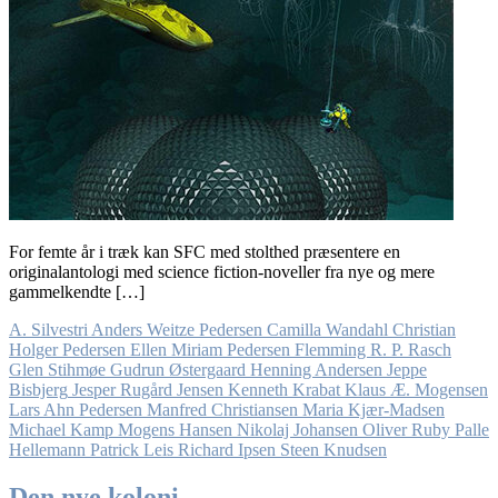
For femte år i træk kan SFC med stolthed præsentere en
originalantologi med science fiction-noveller fra nye og mere
gammelkendte […]
A. Silvestri
Anders Weitze Pedersen
Camilla Wandahl
Christian
Holger Pedersen
Ellen Miriam Pedersen
Flemming R. P. Rasch
Glen Stihmøe
Gudrun Østergaard
Henning Andersen
Jeppe
Bisbjerg
Jesper Rugård Jensen
Kenneth Krabat
Klaus Æ. Mogensen
Lars Ahn Pedersen
Manfred Christiansen
Maria Kjær-Madsen
Michael Kamp
Mogens Hansen
Nikolaj Johansen
Oliver Ruby
Palle
Hellemann
Patrick Leis
Richard Ipsen
Steen Knudsen
Den nye koloni