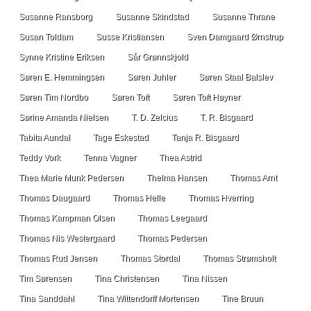
Susanne Ransborg
Susanne Skindstad
Susanne Thrane
Susan Toldam
Susse Kristiansen
Sven Damgaard Ørnstrup
Synne Kristine Eriksen
Sår Grønnskjold
Søren E. Hemmingsen
Søren Juhler
Søren Staal Balslev
Søren Tim Nordbo
Søren Toft
Søren Toft Høyner
Sørine Amanda Nielsen
T. D. Zelcius
T. R. Bisgaard
Tabita Aundal
Tage Eskestad
Tanja R. Bisgaard
Teddy Vork
Tenna Vagner
Thea Astrid
Thea Marie Munk Pedersen
Thelma Hansen
Thomas Arnt
Thomas Daugaard
Thomas Helle
Thomas Hverring
Thomas Kampman Olsen
Thomas Leegaard
Thomas Nis Westergaard
Thomas Pedersen
Thomas Rud Jensen
Thomas Stordal
Thomas Strømsholt
Tim Sørensen
Tina Christensen
Tina Nissen
Tina Sanddahl
Tina Wittendorff Mortensen
Tine Bruun