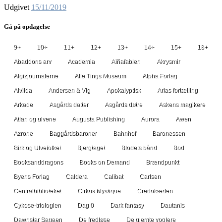
Udgivet
15/11/2019
Gå på opdagelse
9+
10+
11+
12+
13+
14+
15+
18+
Abaddons arv
Academia
Aiñafablen
Akrysmir
Algizjournalerne
Alle Tings Museum
Alpha Forlag
Alvilda
Andersen & Vig
Apokalyptisk
Arias fortælling
Arkade
Asgårds datter
Asgårds døtre
Askens magikere
Atlan og ulvene
Augusta Publishing
Aurora
Awen
Azrone
Baggårdsbaroner
Bahnhof
Baronessen
Birk og Ulvefolket
Bjergtaget
Blodets bånd
Bod
Booksanddragons
Books on Demand
Brændpunkt
Byens Forlag
Caldera
Calibat
Carlsen
Centralbiblioteket
Cirkus Mystique
Credokæden
Cykose-triologien
Dag 0
Dark fantasy
Dautanis
Dawnstar Sagaen
De fredløse
De glemte vogtere