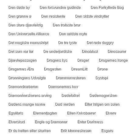
Den døde by
Den forsvundne gudinde
Den Fortryllede Bog
Den grønne ø
Den resistente
Den sidste vindrytter
Den store djævlekrig
Den trofaste bror
Den Universelle Alliance
Den ældste myte
Det magiske manuskript
De tre tyste
Det røde daggry
Det som var før
De underjordiske
Dinoblast
Dinosaurer
Djævlepassagen
Dragens kys
Drager
Dragernes konge
Dragernes Æra
Dragesten
DreamLitt
Drone
Dronningens Udvalgte
Drømmemesteren
Dystopi
Dæmondræberen
Dæmonernes hav
Dæmonherskerens arving
Dødefolket
Dødemagersken
Dødens mange navne
Død verden
Efter krigen om solen
Egolibris
Elementjagten
Ellen Knivsbærer
Elvere
Elverskud
Engle og Dæmoner
Enter Darkness
Er du helten eller skurken
Erik Menneskesøn
Esgaro