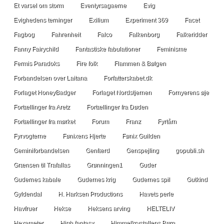
Et varsel om storm
Eventyrsagaerne
Evig
Evighedens terninger
Exilium
Experiment 369
Facet
Fagbog
Fahrenheit
Falco
Falkenborg
Falkeridder
Fanny Fairychild
Fantastiske fabulationer
Feminisme
Fermis Paradoks
Fire folk
Flammen & Bølgen
Forbandelsen over Laitana
Forfatterskabet.dk
Forlaget HoneyBadger
Forlaget Nordstjernen
Fornyerens øje
Fortællinger fra Aretz
Fortællinger fra Døden
Fortællinger fra mørket
Forum
Franz
Fyrtårn
Fyrvogterne
Fønixens Hjerte
Fønix Guilden
Geminiforbandelsen
Genfærd
Genspejling
gopubli.sh
Grænsen til Trafallas
Grønningen1
Guder
Gudernes kabale
Gudernes krig
Gudernes spil
Gutkind
Gyldendal
H. Harksen Productions
Havets perle
Havfruer
Hekse
Heksens arving
HELTELIV
Hexameter
High fantasy
Himmelkrystallens Børn