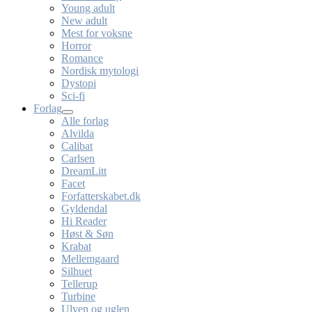
Young adult
New adult
Mest for voksne
Horror
Romance
Nordisk mytologi
Dystopi
Sci-fi
Forlag
Alle forlag
Alvilda
Calibat
Carlsen
DreamLitt
Facet
Forfatterskabet.dk
Gyldendal
Hi Reader
Høst & Søn
Krabat
Mellemgaard
Silhuet
Tellerup
Turbine
Ulven og uglen