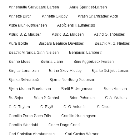
Annemette Gravgaard Larsen
Anne Spanget-Larsen
Annette Birch
Annette Skibby
Arash Sharifzadeh Abdi
Aske Munk-Jørgensen
Aspíciens Haufniensis
Astrid B. Z. Madsen
Astrid B.Z. Madsen
Astrid G. Thomsen
Aura Isolde
Barbara Beatrice Davidsen
Beatrix M. G. Nielsen
Beatrix Miranda Ginn Nielsen
Benjamin Lamberth
Benno Moes
Bettina Liane
Bine Aggerbeck Iversen
Birgitte Lorentzen
Birthe Skov Midtiby
Bjarke Schjødt Larsen
Bjarke Sølverbæk
Bjarne Nordberg Pedersen
Bjørn-Morten Gundersen
Bodil El Jørgensen
Boris Hansen
Bo Sejer
Brian P. Ørnbøl
Brian Petersen
C. A. Wolters
C. C. Thybro
C. Evytt
C. G. Valentin
C. Olsen
Camilla Fønss Bach Friis
Camilla Henningsen
Camilla Wandahl
Caner Doga Cansi
Carl Christian Abrahamsen
Carl Gustav Werner