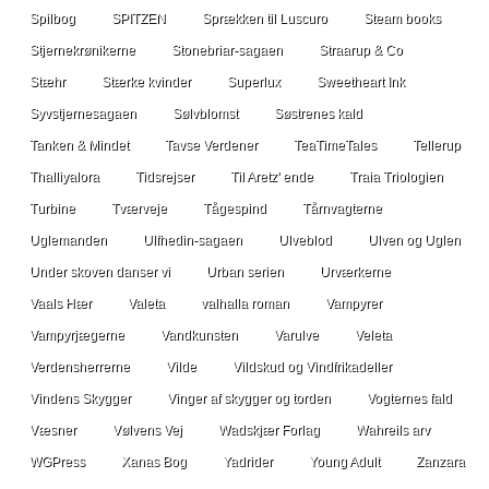
Spilbog
SPITZEN
Sprækken til Luscuro
Steam books
Stjernekrønikerne
Stonebriar-sagaen
Straarup & Co
Stæhr
Stærke kvinder
Superlux
Sweetheart Ink
Syvstjernesagaen
Sølvblomst
Søstrenes kald
Tanken & Mindet
Tavse Verdener
TeaTimeTales
Tellerup
Thalliyalora
Tidsrejser
Til Aretz' ende
Traia Triologien
Turbine
Tværveje
Tågespind
Tårnvagterne
Uglemanden
Ulfhedin-sagaen
Ulveblod
Ulven og Uglen
Under skoven danser vi
Urban serien
Urværkerne
Vaals Hær
Valeta
valhalla roman
Vampyrer
Vampyrjægerne
Vandkunsten
Varulve
Veleta
Verdensherrerne
Vilde
Vildskud og Vindfrikadeller
Vindens Skygger
Vinger af skygger og torden
Vogternes fald
Væsner
Vølvens Vej
Wadskjær Forlag
Wahreils arv
WGPress
Xanas Bog
Yadrider
Young Adult
Zanzara