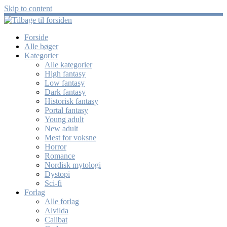
Skip to content
Forside
Alle bøger
Kategorier
Alle kategorier
High fantasy
Low fantasy
Dark fantasy
Historisk fantasy
Portal fantasy
Young adult
New adult
Mest for voksne
Horror
Romance
Nordisk mytologi
Dystopi
Sci-fi
Forlag
Alle forlag
Alvilda
Calibat