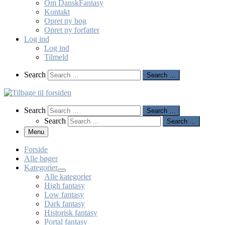
Om DanskFantasy
Kontakt
Opret ny bog
Opret ny forfatter
Log ind
Log ind
Tilmeld
Search
Search
Search …
Search
Search
Search …
Search
Search …
Menu
Forside
Alle bøger
Kategorier
Alle kategorier
High fantasy
Low fantasy
Dark fantasy
Historisk fantasy
Portal fantasy