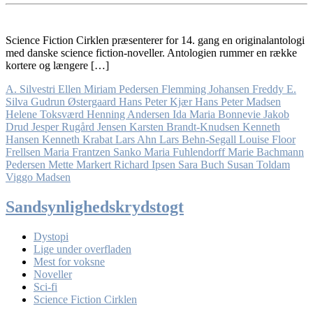
Science Fiction Cirklen præsenterer for 14. gang en originalantologi
med danske science fiction-noveller. Antologien rummer en række
kortere og længere […]
A. Silvestri
Ellen Miriam Pedersen
Flemming Johansen
Freddy E.
Silva
Gudrun Østergaard
Hans Peter Kjær
Hans Peter Madsen
Helene Toksværd
Henning Andersen
Ida Maria Bonnevie
Jakob
Drud
Jesper Rugård Jensen
Karsten Brandt-Knudsen
Kenneth
Hansen
Kenneth Krabat
Lars Ahn
Lars Behn-Segall
Louise Floor
Frellsen
Maria Frantzen Sanko
Maria Fuhlendorff
Marie Bachmann
Pedersen
Mette Markert
Richard Ipsen
Sara Buch
Susan Toldam
Viggo Madsen
Sandsynlighedskrydstogt
Dystopi
Lige under overfladen
Mest for voksne
Noveller
Sci-fi
Science Fiction Cirklen