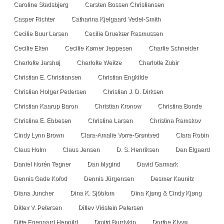
Caroline Stadsbjerg
Carsten Bossen Christiansen
Casper Richter
Catharina Kjelgaard Vedel-Smith
Cecilie Buur Larsen
Cecilie Druekær Rasmussen
Cecilie Eken
Cecilie Kørner Jeppesen
Charlie Schneider
Charlotte Jarshøj
Charlotte Weitze
Charlotte Zubir
Christian E. Christiansen
Christian Engkilde
Christian Holger Pedersen
Christian J. D. Dirksen
Christian Kaarup Baron
Christian Kronow
Christina Bonde
Christina E. Ebbesen
Christina Larsen
Christina Ramskov
Cindy Lynn Brown
Clara-Amalie Vorre-Grøntved
Clara Robin
Claus Holm
Claus Jensen
D. S. Henriksen
Dan Elgaard
Daniel Norén Tegner
Dan Mygind
David Garmark
Dennis Gade Kofod
Dennis Jürgensen
Desmer Kaunitz
Diana Juncher
Dina K. Sjöblom
Dina Kjøng & Cindy Kjøng
Ditlev V. Petersen
Ditlev Viðstein Petersen
Ditte Egegaard Hennild
Dmitri Burdykin
Dorthe Klyvø