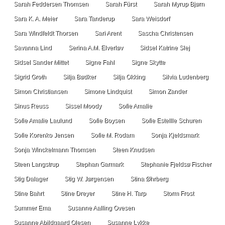
Sarah Feddersen Thomsen
Sarah Fürst
Sarah Myrup Bjørn
Sara K. A. Meier
Sara Tanderup
Sara Weisdorf
Sara Windfeldt Thorsen
Sari Arent
Sascha Christensen
Savanna Lind
Serina A.M. Elverløv
Sidsel Katrine Slej
Sidsel Sander Mittet
Signe Fahl
Signe Skytte
Sigrid Groth
Silja Bødker
Silja Okking
Silvia Ludenberg
Simon Christiansen
Simone Lindquist
Simon Zander
Sinus Reuss
Sissel Moody
Sofie Amalie
Sofie Amalie Laulund
Sofie Boysen
Sofie Estellle Schuren
Sofie Korenko Jensen
Sofie M. Rodam
Sonja Kjeldsmark
Sonja Winckelmann Thomsen
Steen Knudsen
Steen Langstrup
Stephan Garmark
Stephanie Fjeldsø Fischer
Stig Dalager
Stig W. Jørgensen
Stina Øhrberg
Stine Bahrt
Stine Dreyer
Stine H. Tarp
Storm Frost
Summer Ema
Susanne Aalling Ovesen
Susanne Abildgaard Olesen
Susanne Lykke