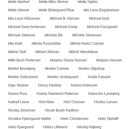
Mette Markert
Mette Mika Werner
Mette Sejrbo
Mette Werner
Mette Østergaard Filsø
Mia Lena Engebretsen
Mia Louw Håkonsen
Michael B. Hansen
Michael Dyst
Michael Ganz Andersen
Michael Kamp
Michael Kousgaard
Michael Steleson
Michala Elk
Michèle Simonsen
Mie Hald
Mikala Rosenkilde
Mikkel Harris Carlsen
Mikkel Stolt
Mikkel Ulriksen
Mikkel Wendelboe
Mille Buch Pedersen
Mogens Graae Hansen
Mogens Hansen
Morten Brunbjerg
Morten Carlsen
Morten Glipstrup
Morten Gottschalck
Morten Vestergaard
Nadia Kebaier
Naja Vaaben
Nancy Hedeby
Nanna Andersen
Nanna Foss
Nanna Grønbech Petersen
Natascha Lysebjerg
Nathali Liane
Nick Allan
Nick Clausen
Nicklas Larsen
Nicolaj Johansen
Nicole Boyle Rødtnes
Nicoline Kjærsgaard Møller
Niels Christensen
Niels Gjerløff
Niels Kjærgaard
Niklas Lillelund
Nikolaj Højberg