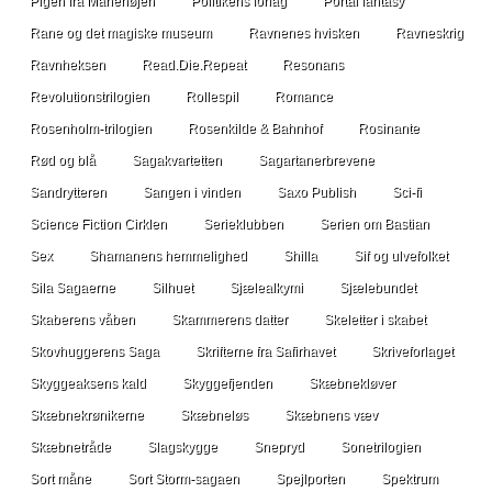
Pigen fra Månehøjen
Politikens forlag
Portal fantasy
Rane og det magiske museum
Ravnenes hvisken
Ravneskrig
Ravnheksen
Read.Die.Repeat
Resonans
Revolutionstrilogien
Rollespil
Romance
Rosenholm-trilogien
Rosenkilde & Bahnhof
Rosinante
Rød og blå
Sagakvartetten
Sagartanerbrevene
Sandrytteren
Sangen i vinden
Saxo Publish
Sci-fi
Science Fiction Cirklen
Serieklubben
Serien om Bastian
Sex
Shamanens hemmelighed
Shilla
Sif og ulvefolket
Sila Sagaerne
Silhuet
Sjælealkymi
Sjælebundet
Skaberens våben
Skammerens datter
Skeletter i skabet
Skovhuggerens Saga
Skrifterne fra Safirhavet
Skriveforlaget
Skyggeaksens kald
Skyggefjenden
Skæbnekløver
Skæbnekrønikerne
Skæbneløs
Skæbnens væv
Skæbnetråde
Slagskygge
Snepryd
Sonetrilogien
Sort måne
Sort Storm-sagaen
Spejlporten
Spektrum