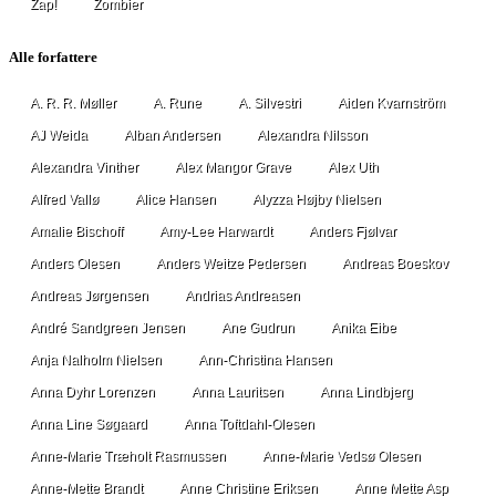
Zap!
Zombier
Alle forfattere
A. R. R. Møller
A. Rune
A. Silvestri
Aiden Kvarnström
AJ Weida
Alban Andersen
Alexandra Nilsson
Alexandra Vinther
Alex Mangor Grave
Alex Uth
Alfred Vallø
Alice Hansen
Alyzza Højby Nielsen
Amalie Bischoff
Amy-Lee Harwardt
Anders Fjølvar
Anders Olesen
Anders Weitze Pedersen
Andreas Boeskov
Andreas Jørgensen
Andrias Andreasen
André Sandgreen Jensen
Ane Gudrun
Anika Eibe
Anja Nalholm Nielsen
Ann-Christina Hansen
Anna Dyhr Lorenzen
Anna Lauritsen
Anna Lindbjerg
Anna Line Søgaard
Anna Toftdahl-Olesen
Anne-Marie Træholt Rasmussen
Anne-Marie Vedsø Olesen
Anne-Mette Brandt
Anne Christine Eriksen
Anne Mette Asp