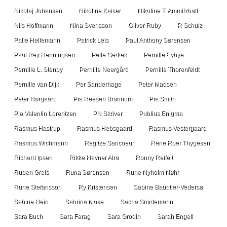
Nikolaj Johansen
Nikoline Kaiser
Nikoline T. Ammitzbøll
Nils Hoffmann
Nina Svensson
Oliver Ruby
P. Schulz
Palle Hellemann
Patrick Leis
Paul Anthony Sørensen
Paul Rey Henningsen
Pelle Gedtek
Pernille Eybye
Pernille L. Stenby
Pernille Neergård
Pernille Thorenfeldt
Pernille van Dijk
Per Sanderhage
Peter Madsen
Peter Nørgaard
Pia Reesen Brønnum
Pia Smith
Pia Valentin Lorentzen
PN Skriver
Publius Enigma
Rasmus Hastrup
Rasmus Hebsgaard
Rasmus Vestergaard
Rasmus Wichmann
Regitze Sancoeur
Rene Roer Thygesen
Richard Ipsen
Rikke Havner Alrø
Ronny Reffelt
Ruben Greis
Runa Sørensen
Rune Nyholm Nøhr
Rune Stefansson
Ry Kristensen
Sabine Baudtler-Vedersø
Sabine Hein
Sabrina Mose
Sacha Smidemann
Sara Buch
Sara Farag
Sara Grodin
Sarah Engell