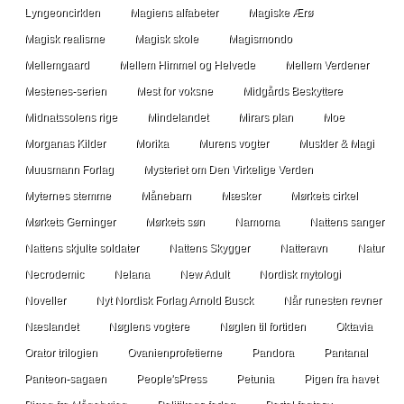
Lyngeoncirklen
Magiens alfabeter
Magiske Ærø
Magisk realisme
Magisk skole
Magismondo
Mellemgaard
Mellem Himmel og Helvede
Mellem Verdener
Mestenes-serien
Mest for voksne
Midgårds Beskyttere
Midnatssolens rige
Mindelandet
Mirars plan
Moe
Morganas Kilder
Morika
Murens vogter
Muskler & Magi
Muusmann Forlag
Mysteriet om Den Virkelige Verden
Myternes stemme
Månebarn
Mæsker
Mørkets cirkel
Mørkets Gerninger
Mørkets søn
Namoma
Nattens sanger
Nattens skjulte soldater
Nattens Skygger
Natteravn
Natur
Necrodemic
Nelana
New Adult
Nordisk mytologi
Noveller
Nyt Nordisk Forlag Arnold Busck
Når runesten revner
Næslandet
Nøglens vogtere
Nøglen til fortiden
Oktavia
Orator trilogien
Ovanienprofetierne
Pandora
Pantanal
Panteon-sagaen
People'sPress
Petunia
Pigen fra havet