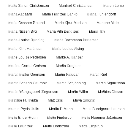
Malte Simon Christensen
Manfred Christiansen
Maren Lemb
Maria Aagaard
Maria Frantzen Sanko
Maria Fuhlendorff
Maria Gessner Roland
Maria Kjær-Madsen
Mariane Mide
Maria Nissen Byg
Maria Pilh Bengtsen
Maria Thy
Marie-Louise Rønning
Marie Bachmann Pedersen
Marie Klint Martinsen
Marie Louise Alsing
Marie Louise Pedersen
Marke A. Hansen
Martine Cardel Gertsen
Martin Kraglund
Martin Møller Geertsen
Martin Paludan
Martin Riel
Martin Schantz Faurholt
Martin Schjönning
Martin Sigurdsson
Martin Wangsgaard Jürgensen
Martin Willer
Mathias Clasen
Mathilde N. Rybka
Matt Chiri
Maya Salonin
Merete Pryds Helle
Merlin P. Mann
Mette Bundgaard Laursen
Mette Engel-Holm
Mette Finderup
Mette Høppner Jakobsen
Mette Lauritzen
Mette Lindstrøm
Mette Løgstrup