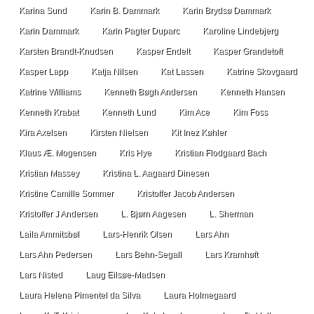
Karina Sund
Karin B. Dammark
Karin Brydsø Dammark
Karin Dammark
Karin Pagter Duparc
Karoline Lindebjerg
Karsten Brandt-Knudsen
Kasper Endelt
Kasper Grandetoft
Kasper Lapp
Katja Nilsen
Kat Lassen
Katrine Skovgaard
Katrine Williams
Kenneth Bøgh Andersen
Kenneth Hansen
Kenneth Krabat
Kenneth Lund
Kim Ace
Kim Foss
Kira Axelsen
Kirsten Nielsen
Kit Inez Køhler
Klaus Æ. Mogensen
Kris Hye
Kristian Flodgaard Bach
Kristian Massey
Kristina L. Aagaard Dinesen
Kristine Camille Sommer
Kristoffer Jacob Andersen
Kristoffer J Andersen
L. Bjørn Aagesen
L. Sherman
Laila Ammitsbøl
Lars-Henrik Olsen
Lars Ahn
Lars Ahn Pedersen
Lars Behn-Segall
Lars Kramhøft
Lars Nisted
Laug Eilsøe-Madsen
Laura Helena Pimentel da Silva
Laura Holmegaard