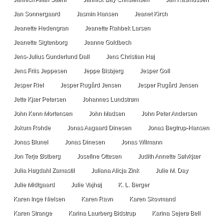
Jan Sonnergaard
Jasmin Hansen
Jeanet Kirch
Jeanette Hedengran
Jeanette Rahbek Larsen
Jeanette Sigtenborg
Jeanne Goldbech
Jens-Julius Gunderlund Dall
Jens Christian Høj
Jens Friis Jeppesen
Jeppe Bisbjerg
Jesper Goll
Jesper Riel
Jesper Rugård Jensen
Jesper Rugård Jensen
Jette Kjær Petersen
Johannes Lundstrøm
John Kenn Mortensen
John Madsen
John Peter Andersen
Jokum Rohde
Jonas Aagaard Dinesen
Jonas Begtrup-Hansen
Jonas Blunel
Jonas Dinesen
Jonas Wilmann
Jon Terje Østberg
Josefine Ottesen
Judith Annette Sølvkjær
Julia Høgdahl Zamastil
Juliana Alicja Zink
Julie M. Day
Julie Midtgaard
Julie Vajhøj
K. L. Berger
Karen Inge Nielsen
Karen Ravn
Karen Skovmand
Karen Strange
Karina Laurberg Bidstrup
Karina Sejerø Bell