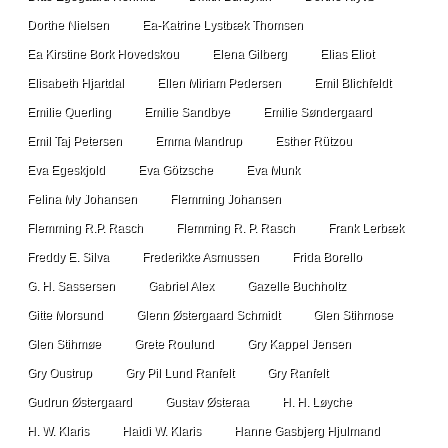
Dorthe Nielsen
Ea-Katrine Lystbæk Thomsen
Ea Kirstine Bork Hovedskou
Elena Gilberg
Elias Eliot
Elisabeth Hjartdal
Ellen Miriam Pedersen
Emil Blichfeldt
Emilie Querling
Emilie Sandbye
Emilie Søndergaard
Emil Taj Petersen
Emma Mandrup
Esther Rützou
Eva Egeskjold
Eva Götzsche
Eva Munk
Felina My Johansen
Flemming Johansen
Flemming R.P. Rasch
Flemming R. P. Rasch
Frank Lerbæk
Freddy E. Silva
Frederikke Asmussen
Frida Borello
G. H. Sassersen
Gabriel Alex
Gazelle Buchholtz
Gitte Morsund
Glenn Østergaard Schmidt
Glen Stihmose
Glen Stihmøe
Grete Roulund
Gry Kappel Jensen
Gry Oustrup
Gry Pil Lund Ranfelt
Gry Ranfelt
Gudrun Østergaard
Gustav Østeraa
H. H. Løyche
H. W. Klaris
Haidi W. Klaris
Hanne Gasbjerg Hjulmand