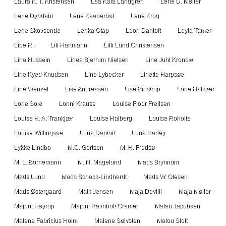
Laura K. T. Kristensen
Lea Kala Landgren
Lene D. Møller
Lene Dybdahl
Lene Kaaberbøl
Lene Krog
Lene Skovsende
Lenka Otap
Leon Dantoft
Leyla Tamer
Libe R.
Lili Hartmann
Lilli Lund Christensen
Lina Hussein
Linea Bjerrum Nielsen
Line Juhl Kronow
Line Kyed Knudsen
Line Lybecker
Linette Harpsøe
Line Wenzel
Lise Andreasen
Lise Bidstrup
Lone Halkjær
Lone Sole
Lonni Krause
Louise Floor Frellsen
Louise H. A. Trankjær
Louise Haiberg
Louise Roholte
Louise Willingsøe
Luna Dantoft
Luna Harley
Lykke Lindbo
M.C. Gertsen
M. H. Fredsø
M. L. Bornemann
M. N. Magelund
Mads Brynnum
Mads Lund
Mads Schack-Lindhardt
Mads W. Olesen
Mads Østergaard
Maik Jensen
Maja Devilli
Maja Møller
Majbrit Høyrup
Majbrit Ravnholt Cramer
Malan Jacobsen
Malene Fabricius Holm
Malene Sølvsten
Malou Slott