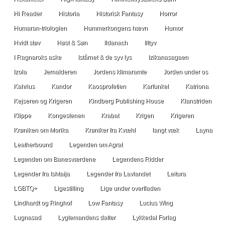
Hi Reader
Historia
Historisk Fantasy
Horror
Humaran-triologien
Hummerkongens hævn
Humor
Hvidt støv
Høst & Søn
Ildanach
Ilttyv
I Ragnaroks aske
Istårnet & de syv lys
Izikanasagaen
Izola
Jernalderen
Jordens klimaramte
Jorden under os
Kahrius
Kandor
Kaosprofetien
Karfunkel
Katriona
Kejseren og Krigeren
Kindberg Publishing House
Klanstriden
Klippe
Kongestenen
Krabat
Krigen
Krigeren
Krøniken om Morika
Krøniker fra Kvæhl
langt væk
Layna
Leatherbound
Legenden om Agrat
Legenden om Banesværdene
Legendens Ridder
Legender fra Ishtaija
Legender fra Lavlandet
Leitura
LGBTQ+
Ligestilling
Lige under overfladen
Lindhardt og Ringhof
Low Fantasy
Lucius Wing
Lugnasad
Lygtemandens datter
Lykkedal Forlag