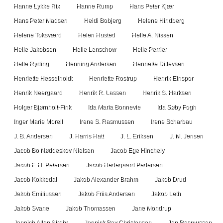
Hanne Lykke Rix
Hanne Rump
Hans Peter Kjær
Hans Peter Madsen
Heidi Bobjerg
Helene Hindberg
Helene Toksværd
Helen Husted
Helle A. Nissen
Helle Jakobsen
Helle Lenschow
Helle Perrier
Helle Ryding
Henning Andersen
Henriette Ditlevsen
Henriette Hesselholdt
Henriette Rostrup
Henrik Einspor
Henrik Neergaard
Henrik R. Lassen
Henrik S. Harksen
Holger Bjørnholt-Fink
Ida Maria Bonnevie
Ida Søby Fogh
Inger Marie Morell
Irene S. Rasmussen
Irene Scharbau
J. B. Andersen
J. Harris Hatt
J. L. Eriksen
J. M. Jensen
Jacob Bo Nøddeskov Nielsen
Jacob Ege Hinchely
Jacob F. H. Petersen
Jacob Hedegaard Pedersen
Jacob Kokkedal
Jakob Alexander Brahm
Jakob Drud
Jakob Emiliussen
Jakob Friis Andersen
Jakob Leth
Jakob Svane
Jakob Thomassen
Jane Mondrup
Jannich Allan Stæhr
Jannick Bay Christensen
Jan Rasmussen