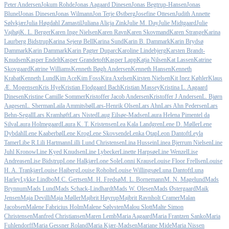
Peter Andersen
Jokum Rohde
Jonas Aagaard Dinesen
Jonas Begtrup-Hansen
Jonas
Blunel
Jonas Dinesen
Jonas Wilmann
Jon Terje Østberg
Josefine Ottesen
Judith Annette
Sølvkjær
Julia Høgdahl Zamastil
Juliana Alicja Zink
Julie M. Day
Julie Midtgaard
Julie
Vajhøj
K. L. Berger
Karen Inge Nielsen
Karen Ravn
Karen Skovmand
Karen Strange
Karina
Laurberg Bidstrup
Karina Sejerø Bell
Karina Sund
Karin B. Dammark
Karin Brydsø
Dammark
Karin Dammark
Karin Pagter Duparc
Karoline Lindebjerg
Karsten Brandt-
Knudsen
Kasper Endelt
Kasper Grandetoft
Kasper Lapp
Katja Nilsen
Kat Lassen
Katrine
Skovgaard
Katrine Williams
Kenneth Bøgh Andersen
Kenneth Hansen
Kenneth
Krabat
Kenneth Lund
Kim Ace
Kim Foss
Kira Axelsen
Kirsten Nielsen
Kit Inez Køhler
Klaus
Æ. Mogensen
Kris Hye
Kristian Flodgaard Bach
Kristian Massey
Kristina L. Aagaard
Dinesen
Kristine Camille Sommer
Kristoffer Jacob Andersen
Kristoffer J Andersen
L. Bjørn
Aagesen
L. Sherman
Laila Ammitsbøl
Lars-Henrik Olsen
Lars Ahn
Lars Ahn Pedersen
Lars
Behn-Segall
Lars Kramhøft
Lars Nisted
Laug Eilsøe-Madsen
Laura Helena Pimentel da
Silva
Laura Holmegaard
Laura K. T. Kristensen
Lea Kala Landgren
Lene D. Møller
Lene
Dybdahl
Lene Kaaberbøl
Lene Krog
Lene Skovsende
Lenka Otap
Leon Dantoft
Leyla
Tamer
Libe R.
Lili Hartmann
Lilli Lund Christensen
Lina Hussein
Linea Bjerrum Nielsen
Line
Juhl Kronow
Line Kyed Knudsen
Line Lybecker
Linette Harpsøe
Line Wenzel
Lise
Andreasen
Lise Bidstrup
Lone Halkjær
Lone Sole
Lonni Krause
Louise Floor Frellsen
Louise
H. A. Trankjær
Louise Haiberg
Louise Roholte
Louise Willingsøe
Luna Dantoft
Luna
Harley
Lykke Lindbo
M.C. Gertsen
M. H. Fredsø
M. L. Bornemann
M. N. Magelund
Mads
Brynnum
Mads Lund
Mads Schack-Lindhardt
Mads W. Olesen
Mads Østergaard
Maik
Jensen
Maja Devilli
Maja Møller
Majbrit Høyrup
Majbrit Ravnholt Cramer
Malan
Jacobsen
Malene Fabricius Holm
Malene Sølvsten
Malou Slott
Malte Simon
Christensen
Manfred Christiansen
Maren Lemb
Maria Aagaard
Maria Frantzen Sanko
Maria
Fuhlendorff
Maria Gessner Roland
Maria Kjær-Madsen
Mariane Mide
Maria Nissen