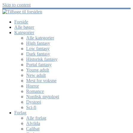
Skip to content
Forside
Alle bøger
Kategorier
Alle kategorier
High fantasy
Low fantasy
Dark fantasy
Historisk fantasy
Portal fantasy
Young adult
New adult
Mest for voksne
Horror
Romance
Nordisk mytologi
Dystopi
Sci-fi
Forlag
Alle forlag
Alvilda
Calibat