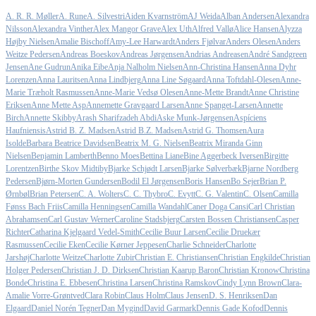
A. R. R. Møller
A. Rune
A. Silvestri
Aiden Kvarnström
AJ Weida
Alban Andersen
Alexandra
Nilsson
Alexandra Vinther
Alex Mangor Grave
Alex Uth
Alfred Vallø
Alice Hansen
Alyzza
Højby Nielsen
Amalie Bischoff
Amy-Lee Harwardt
Anders Fjølvar
Anders Olesen
Anders
Weitze Pedersen
Andreas Boeskov
Andreas Jørgensen
Andrias Andreasen
André Sandgreen
Jensen
Ane Gudrun
Anika Eibe
Anja Nalholm Nielsen
Ann-Christina Hansen
Anna Dyhr
Lorenzen
Anna Lauritsen
Anna Lindbjerg
Anna Line Søgaard
Anna Toftdahl-Olesen
Anne-
Marie Træholt Rasmussen
Anne-Marie Vedsø Olesen
Anne-Mette Brandt
Anne Christine
Eriksen
Anne Mette Asp
Annemette Gravgaard Larsen
Anne Spanget-Larsen
Annette
Birch
Annette Skibby
Arash Sharifzadeh Abdi
Aske Munk-Jørgensen
Aspíciens
Haufniensis
Astrid B. Z. Madsen
Astrid B.Z. Madsen
Astrid G. Thomsen
Aura
Isolde
Barbara Beatrice Davidsen
Beatrix M. G. Nielsen
Beatrix Miranda Ginn
Nielsen
Benjamin Lamberth
Benno Moes
Bettina Liane
Bine Aggerbeck Iversen
Birgitte
Lorentzen
Birthe Skov Midtiby
Bjarke Schjødt Larsen
Bjarke Sølverbæk
Bjarne Nordberg
Pedersen
Bjørn-Morten Gundersen
Bodil El Jørgensen
Boris Hansen
Bo Sejer
Brian P.
Ørnbøl
Brian Petersen
C. A. Wolters
C. C. Thybro
C. Evytt
C. G. Valentin
C. Olsen
Camilla
Fønss Bach Friis
Camilla Henningsen
Camilla Wandahl
Caner Doga Cansi
Carl Christian
Abrahamsen
Carl Gustav Werner
Caroline Stadsbjerg
Carsten Bossen Christiansen
Casper
Richter
Catharina Kjelgaard Vedel-Smith
Cecilie Buur Larsen
Cecilie Druekær
Rasmussen
Cecilie Eken
Cecilie Kørner Jeppesen
Charlie Schneider
Charlotte
Jarshøj
Charlotte Weitze
Charlotte Zubir
Christian E. Christiansen
Christian Engkilde
Christian
Holger Pedersen
Christian J. D. Dirksen
Christian Kaarup Baron
Christian Kronow
Christina
Bonde
Christina E. Ebbesen
Christina Larsen
Christina Ramskov
Cindy Lynn Brown
Clara-
Amalie Vorre-Grøntved
Clara Robin
Claus Holm
Claus Jensen
D. S. Henriksen
Dan
Elgaard
Daniel Norén Tegner
Dan Mygind
David Garmark
Dennis Gade Kofod
Dennis