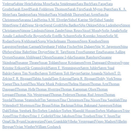
Vedersø
Sabine Hein
Sabrina Mose
Sacha Smidemann
Sara Buch
Sara Farag
Sara
Grodin
Sarah Engell
Sarah Feddersen Thomsen
Sarah Fürst
Sarah Myrup Bjørn
Sara K. A.
Meier
Sara Tanderup
Sara Weisdorf
Sara Windfeldt Thorsen
Sari Arent
Sascha
Christensen
Savanna Lind
Serina A.M. Elverløv
Sidsel Katrine Slej
Sidsel Sander
Mittet
Signe Fahl
Signe Skytte
Sigrid Groth
Silja Bødker
Silja Okking
Silvia Ludenberg
Simon
Christiansen
Simone Lindquist
Simon Zander
Sinus Reuss
Sissel Moody
Sofie Amalie
Sofie
Amalie Laulund
Sofie Boysen
Sofie Estellle Schuren
Sofie Korenko Jensen
Sofie M.
Rodam
Sonja Kjeldsmark
Sonja Winckelmann Thomsen
Steen Knudsen
Steen
Langstrup
Stephan Garmark
Stephanie Fjeldsø Fischer
Stig Dalager
Stig W. Jørgensen
Stina
Øhrberg
Stine Bahrt
Stine Dreyer
Stine H. Tarp
Storm Frost
Summer Ema
Susanne Aalling
Ovesen
Susanne Abildgaard Olesen
Susanne Lykke
Susanne Ransborg
Susanne
Skindstad
Susanne Thrane
Susan Toldam
Susse Kristiansen
Sven Damgaard Ørnstrup
Synne
Kristine Eriksen
Sår Grønnskjold
Søren E. Hemmingsen
Søren Juhler
Søren Staal
Balslev
Søren Tim Nordbo
Søren Toft
Søren Toft Høyner
Sørine Amanda Nielsen
T. D.
Zelcius
T. R. Bisgaard
Tabita Aundal
Tage Eskestad
Tanja R. Bisgaard
Teddy Vork
Tenna
Vagner
Thea Astrid
Thea Marie Munk Pedersen
Thelma Hansen
Thomas Arnt
Thomas
Daugaard
Thomas Helle
Thomas Hverring
Thomas Kampman Olsen
Thomas
Leegaard
Thomas Nis Westergaard
Thomas Pedersen
Thomas Rud Jensen
Thomas
Stordal
Thomas Strømsholt
Tim Sørensen
Tina Christensen
Tina Nissen
Tina Sanddahl
Tina
Wittendorff Mortensen
Tine Bruun
Tobias Backman
Tobias Bakmand Jungersen
Tobias
Dahl
Tobias Stenbæk Bro
Torben Lindskov
Torben Magnild Husum
Torben Mathiassen
Trine
Appel
Trine Friberg
Trine J. Cederlöf
Trine Jakobsen
Trine Troelsen
Trine V. Ipsen
Tue
Omø
Ulla Ryum
Uncategorized
Vagn Grønkilde
Vibeke Vestergaard
Viggo Madsen
Vilhelm
Bergsøe
Vivian Winther
William Goshawk