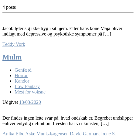
4 posts
Jacob føler sig ikke tryg i sit hjem. Efter hans kone Maja bliver
indlagt med depressive og psykotiske symptomer på […]
Teddy Vork
Mulm
Genfærd
Horror
Kandor
Low Fantasy
Mest for voksne
Udgivet
13/03/2020
Der findes ingen lette svar på, hvad ondskab er. Begrebet undslipper
enhver entydig definition. I vesten har vi i kunsten, […]
Anika Eibe
Aske Munk-Jørgensen
David Garmark
Irene S.