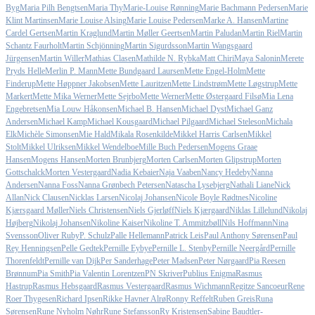
Byg
Maria Pilh Bengtsen
Maria Thy
Marie-Louise Rønning
Marie Bachmann Pedersen
Marie
Klint Martinsen
Marie Louise Alsing
Marie Louise Pedersen
Marke A. Hansen
Martine
Cardel Gertsen
Martin Kraglund
Martin Møller Geertsen
Martin Paludan
Martin Riel
Martin
Schantz Faurholt
Martin Schjönning
Martin Sigurdsson
Martin Wangsgaard
Jürgensen
Martin Willer
Mathias Clasen
Mathilde N. Rybka
Matt Chiri
Maya Salonin
Merete
Pryds Helle
Merlin P. Mann
Mette Bundgaard Laursen
Mette Engel-Holm
Mette
Finderup
Mette Høppner Jakobsen
Mette Lauritzen
Mette Lindstrøm
Mette Løgstrup
Mette
Markert
Mette Mika Werner
Mette Sejrbo
Mette Werner
Mette Østergaard Filsø
Mia Lena
Engebretsen
Mia Louw Håkonsen
Michael B. Hansen
Michael Dyst
Michael Ganz
Andersen
Michael Kamp
Michael Kousgaard
Michael Pilgaard
Michael Steleson
Michala
Elk
Michèle Simonsen
Mie Hald
Mikala Rosenkilde
Mikkel Harris Carlsen
Mikkel
Stolt
Mikkel Ulriksen
Mikkel Wendelboe
Mille Buch Pedersen
Mogens Graae
Hansen
Mogens Hansen
Morten Brunbjerg
Morten Carlsen
Morten Glipstrup
Morten
Gottschalck
Morten Vestergaard
Nadia Kebaier
Naja Vaaben
Nancy Hedeby
Nanna
Andersen
Nanna Foss
Nanna Grønbech Petersen
Natascha Lysebjerg
Nathali Liane
Nick
Allan
Nick Clausen
Nicklas Larsen
Nicolaj Johansen
Nicole Boyle Rødtnes
Nicoline
Kjærsgaard Møller
Niels Christensen
Niels Gjerløff
Niels Kjærgaard
Niklas Lillelund
Nikolaj
Højberg
Nikolaj Johansen
Nikoline Kaiser
Nikoline T. Ammitzbøll
Nils Hoffmann
Nina
Svensson
Oliver Ruby
P. Schulz
Palle Hellemann
Patrick Leis
Paul Anthony Sørensen
Paul
Rey Henningsen
Pelle Gedtek
Pernille Eybye
Pernille L. Stenby
Pernille Neergård
Pernille
Thorenfeldt
Pernille van Dijk
Per Sanderhage
Peter Madsen
Peter Nørgaard
Pia Reesen
Brønnum
Pia Smith
Pia Valentin Lorentzen
PN Skriver
Publius Enigma
Rasmus
Hastrup
Rasmus Hebsgaard
Rasmus Vestergaard
Rasmus Wichmann
Regitze Sancoeur
Rene
Roer Thygesen
Richard Ipsen
Rikke Havner Alrø
Ronny Reffelt
Ruben Greis
Runa
Sørensen
Rune Nyholm Nøhr
Rune Stefansson
Ry Kristensen
Sabine Baudtler-