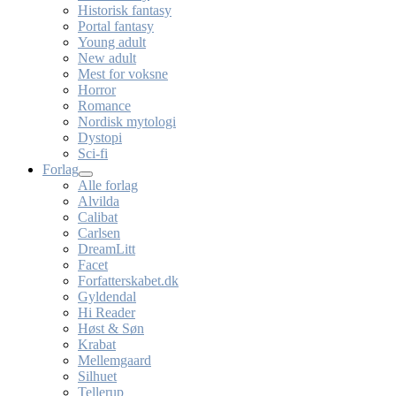
Historisk fantasy
Portal fantasy
Young adult
New adult
Mest for voksne
Horror
Romance
Nordisk mytologi
Dystopi
Sci-fi
Forlag
Alle forlag
Alvilda
Calibat
Carlsen
DreamLitt
Facet
Forfatterskabet.dk
Gyldendal
Hi Reader
Høst & Søn
Krabat
Mellemgaard
Silhuet
Tellerup