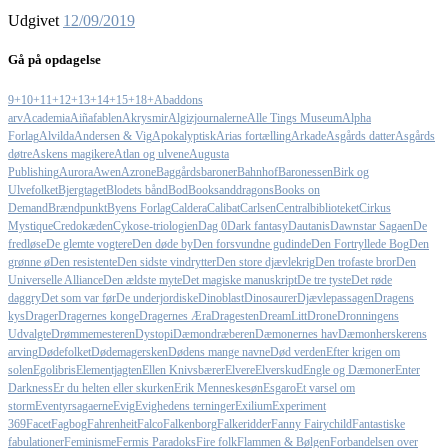
Udgivet
12/09/2019
Gå på opdagelse
9+
10+
11+
12+
13+
14+
15+
18+
Abaddons
arv
Academia
Aiñafablen
Akrysmir
Algizjournalerne
Alle Tings Museum
Alpha
Forlag
Alvilda
Andersen & Vig
Apokalyptisk
Arias fortælling
Arkade
Asgårds datter
Asgårds
døtre
Askens magikere
Atlan og ulvene
Augusta
Publishing
Aurora
Awen
Azrone
Baggårdsbaroner
Bahnhof
Baronessen
Birk og
Ulvefolket
Bjergtaget
Blodets bånd
Bod
Booksanddragons
Books on
Demand
Brændpunkt
Byens Forlag
Caldera
Calibat
Carlsen
Centralbiblioteket
Cirkus
Mystique
Credokæden
Cykose-triologien
Dag 0
Dark fantasy
Dautanis
Dawnstar Sagaen
De
fredløse
De glemte vogtere
Den døde by
Den forsvundne gudinde
Den Fortryllede Bog
Den
grønne ø
Den resistente
Den sidste vindrytter
Den store djævlekrig
Den trofaste bror
Den
Universelle Alliance
Den ældste myte
Det magiske manuskript
De tre tyste
Det røde
daggry
Det som var før
De underjordiske
Dinoblast
Dinosaurer
Djævlepassagen
Dragens
kys
Drager
Dragernes konge
Dragernes Æra
Dragesten
DreamLitt
Drone
Dronningens
Udvalgte
Drømmemesteren
Dystopi
Dæmondræberen
Dæmonernes hav
Dæmonherskerens
arving
Dødefolket
Dødemagersken
Dødens mange navne
Død verden
Efter krigen om
solen
Egolibris
Elementjagten
Ellen Knivsbærer
Elvere
Elverskud
Engle og Dæmoner
Enter
Darkness
Er du helten eller skurken
Erik Menneskesøn
Esgaro
Et varsel om
storm
Eventyrsagaerne
Evig
Evighedens terninger
Exilium
Experiment
369
Facet
Fagbog
Fahrenheit
Falco
Falkenborg
Falkeridder
Fanny Fairychild
Fantastiske
fabulationer
Feminisme
Fermis Paradoks
Fire folk
Flammen & Bølgen
Forbandelsen over