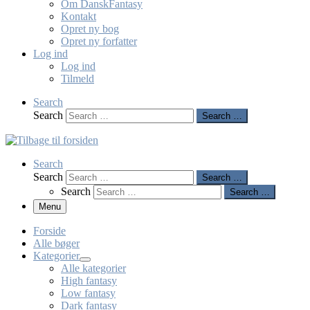
Om DanskFantasy
Kontakt
Opret ny bog
Opret ny forfatter
Log ind
Log ind
Tilmeld
Search
Search
Search …
Search
Search
Search …
Search
Search …
Menu
Forside
Alle bøger
Kategorier
Alle kategorier
High fantasy
Low fantasy
Dark fantasy