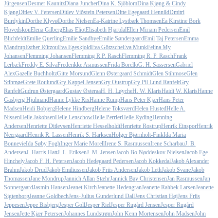
Jürgensen
Desmer Kaunitz
Diana Juncher
Dina K. Sjöblom
Dina Kjøng & Cindy
Kjøng
Ditlev V. Petersen
Ditlev Viðstein Petersen
Ditte Egegaard Hennild
Dmitri
Burdykin
Dorthe Klyvø
Dorthe Nielsen
Ea-Katrine Lystbæk Thomsen
Ea Kirstine Bork
Hovedskou
Elena Gilberg
Elias Eliot
Elisabeth Hjartdal
Ellen Miriam Pedersen
Emil
Blichfeldt
Emilie Querling
Emilie Sandbye
Emilie Søndergaard
Emil Taj Petersen
Emma
Mandrup
Esther Rützou
Eva Egeskjold
Eva Götzsche
Eva Munk
Felina My
Johansen
Flemming Johansen
Flemming R.P. Rasch
Flemming R. P. Rasch
Frank
Lerbæk
Freddy E. Silva
Frederikke Asmussen
Frida Borello
G. H. Sassersen
Gabriel
Alex
Gazelle Buchholtz
Gitte Morsund
Glenn Østergaard Schmidt
Glen Stihmose
Glen
Stihmøe
Grete Roulund
Gry Kappel Jensen
Gry Oustrup
Gry Pil Lund Ranfelt
Gry
Ranfelt
Gudrun Østergaard
Gustav Østeraa
H. H. Løyche
H. W. Klaris
Haidi W. Klaris
Hanne
Gasbjerg Hjulmand
Hanne Lykke Rix
Hanne Rump
Hans Peter Kjær
Hans Peter
Madsen
Heidi Bobjerg
Helene Hindberg
Helene Toksværd
Helen Husted
Helle A.
Nissen
Helle Jakobsen
Helle Lenschow
Helle Perrier
Helle Ryding
Henning
Andersen
Henriette Ditlevsen
Henriette Hesselholdt
Henriette Rostrup
Henrik Einspor
Henrik
Neergaard
Henrik R. Lassen
Henrik S. Harksen
Holger Bjørnholt-Fink
Ida Maria
Bonnevie
Ida Søby Fogh
Inger Marie Morell
Irene S. Rasmussen
Irene Scharbau
J. B.
Andersen
J. Harris Hatt
J. L. Eriksen
J. M. Jensen
Jacob Bo Nøddeskov Nielsen
Jacob Ege
Hinchely
Jacob F. H. Petersen
Jacob Hedegaard Pedersen
Jacob Kokkedal
Jakob Alexander
Brahm
Jakob Drud
Jakob Emiliussen
Jakob Friis Andersen
Jakob Leth
Jakob Svane
Jakob
Thomassen
Jane Mondrup
Jannich Allan Stæhr
Jannick Bay Christensen
Jan Rasmussen
Jan
Sonnergaard
Jasmin Hansen
Jeanet Kirch
Jeanette Hedengran
Jeanette Rahbek Larsen
Jeanette
Sigtenborg
Jeanne Goldbech
Jens-Julius Gunderlund Dall
Jens Christian Høj
Jens Friis
Jeppesen
Jeppe Bisbjerg
Jesper Goll
Jesper Riel
Jesper Rugård Jensen
Jesper Rugård
Jensen
Jette Kjær Petersen
Johannes Lundstrøm
John Kenn Mortensen
John Madsen
John