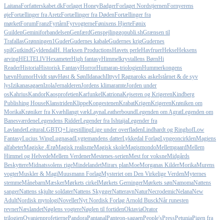
Laitana
Forfatterskabet.dk
Forlaget HoneyBadger
Forlaget Nordstjernen
Fornyerens
øje
Fortællinger fra Aretz
Fortællinger fra Døden
Fortællinger fra
mørket
Forum
Franz
Fyrtårn
Fyrvogterne
Fønixens Hjerte
Fønix
Guilden
Geminiforbandelsen
Genfærd
Genspejling
gopubli.sh
Grænsen til
Trafallas
Grønningen1
Guder
Gudernes kabale
Gudernes krig
Gudernes
spil
Gutkind
Gyldendal
H. Harksen Productions
Havets perle
Havfruer
Hekse
Heksens
arving
HELTELIV
Hexameter
High fantasy
Himmelkrystallens Børn
Hi
Reader
Historia
Historisk Fantasy
Horror
Humaran-triologien
Hummerkongens
hævn
Humor
Hvidt støv
Høst & Søn
Ildanach
Ilttyv
I Ragnaroks aske
Istårnet & de syv
lys
Izikanasagaen
Izola
Jernalderen
Jordens klimaramte
Jorden under
os
Kahrius
Kandor
Kaosprofetien
Karfunkel
Katriona
Kejseren og Krigeren
Kindberg
Publishing House
Klanstriden
Klippe
Kongestenen
Krabat
Krigen
Krigeren
Krøniken om
Morika
Krøniker fra Kvæhl
langt væk
Layna
Leatherbound
Legenden om Agrat
Legenden om
Banesværdene
Legendens Ridder
Legender fra Ishtaija
Legender fra
Lavlandet
Leitura
LGBTQ+
Ligestilling
Lige under overfladen
Lindhardt og Ringhof
Low
Fantasy
Lucius Wing
Lugnasad
Lygtemandens datter
Lykkedal Forlag
Lyngeoncirklen
Magiens
alfabeter
Magiske Ærø
Magisk realisme
Magisk skole
Magismondo
Mellemgaard
Mellem
Himmel og Helvede
Mellem Verdener
Mestenes-serien
Mest for voksne
Midgårds
Beskyttere
Midnatssolens rige
Mindelandet
Mirars plan
Moe
Morganas Kilder
Morika
Murens
vogter
Muskler & Magi
Muusmann Forlag
Mysteriet om Den Virkelige Verden
Myternes
stemme
Månebarn
Mæsker
Mørkets cirkel
Mørkets Gerninger
Mørkets søn
Namoma
Nattens
sanger
Nattens skjulte soldater
Nattens Skygger
Natteravn
Natur
Necrodemic
Nelana
New
Adult
Nordisk mytologi
Noveller
Nyt Nordisk Forlag Arnold Busck
Når runesten
revner
Næslandet
Nøglens vogtere
Nøglen til fortiden
Oktavia
Orator
trilogien
Ovanienprofetierne
Pandora
Pantanal
Panteon-sagaen
People'sPress
Petunia
Pigen fra