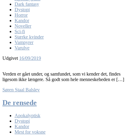
Dark fantasy
Dystopi
Horror
Kandor
Noveller
Sci-fi
Stærke kvinder
Vampyrer
Varulve
Udgivet
16/09/2019
Verden er gået under, og samfundet, som vi kender det, findes
ligesom ikke længere. Så godt som hele menneskeheden er […]
Søren Staal Balslev
De rensede
Apokalyptisk
Dystopi
Kandor
Mest for voksne