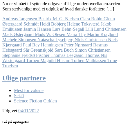
Nu er vi nået til syttende udgave af Lige under overfladen-serien.
Som sædvanligt med et udpluk af hvad danske forfattere […]
Andreas Jørgensen
Beatrix M. G. Nielsen
Clara Robin
Glenn
Østergaard Schmidt
Heidi Bobjerg
Helene Toksværd
Jakob
Emiliussen
Jasmin Hansen
Lars Behn-Segall
Lilli Lund Christensen
Mads Østergaard
Mads W. Olesen
Maria Thy
Martin Kraglund
Michèle Simonsen
Natascha Lysebjerg
Niels Christensen
Niels
Kjærgaard
Paul Rey Henningsen
Peter Nørgaard
Rasmus
Hebsgaard
Sår Grønnskjold
Sara Buch
Simon Christiansen
Stephanie Fjeldsø Fischer
Thomas Leegaard
Thomas Nis
Westergaard
Torben Magnild Husum
Torben Mathiassen
Trine
Troelsen
Ulige partnere
Mest for voksne
Sci-fi
Science Fiction Cirklen
Udgivet
04/11/2022
Gå på opdagelse