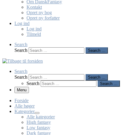
Om DanskFantasy
Kontakt
Opret ny bog
Opret ny forfatter
Log ind
Log ind
Tilmeld
Search
Search
Search …
Search
Search
Search …
Search
Search …
Menu
Forside
Alle bøger
Kategorier
Alle kategorier
High fantasy
Low fantasy
Dark fantasy