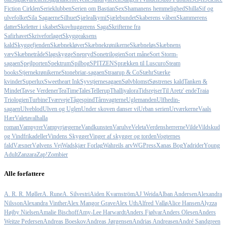
Fiction Cirklen
Serieklubben
Serien om Bastian
Sex
Shamanens hemmelighed
Shilla
Sif og
ulvefolket
Sila Sagaerne
Silhuet
Sjælealkymi
Sjælebundet
Skaberens våben
Skammerens
datter
Skeletter i skabet
Skovhuggerens Saga
Skrifterne fra
Safirhavet
Skriveforlaget
Skyggeaksens
kald
Skyggefjenden
Skæbnekløver
Skæbnekrønikerne
Skæbneløs
Skæbnens
væv
Skæbnetråde
Slagskygge
Snepryd
Sonetrilogien
Sort måne
Sort Storm-
sagaen
Spejlporten
Spektrum
Spilbog
SPITZEN
Sprækken til Luscuro
Steam
books
Stjernekrønikerne
Stonebriar-sagaen
Straarup & Co
Stæhr
Stærke
kvinder
Superlux
Sweetheart Ink
Syvstjernesagaen
Sølvblomst
Søstrenes kald
Tanken &
Mindet
Tavse Verdener
TeaTimeTales
Tellerup
Thalliyalora
Tidsrejser
Til Aretz' ende
Traia
Triologien
Turbine
Tværveje
Tågespind
Tårnvagterne
Uglemanden
Ulfhedin-
sagaen
Ulveblod
Ulven og Uglen
Under skoven danser vi
Urban serien
Urværkerne
Vaals
Hær
Valeta
valhalla
roman
Vampyrer
Vampyrjægerne
Vandkunsten
Varulve
Veleta
Verdensherrerne
Vilde
Vildskud
og Vindfrikadeller
Vindens Skygger
Vinger af skygger og torden
Vogternes
fald
Væsner
Vølvens Vej
Wadskjær Forlag
Wahreils arv
WGPress
Xanas Bog
Yadrider
Young
Adult
Zanzara
Zap!
Zombier
Alle forfattere
A. R. R. Møller
A. Rune
A. Silvestri
Aiden Kvarnström
AJ Weida
Alban Andersen
Alexandra
Nilsson
Alexandra Vinther
Alex Mangor Grave
Alex Uth
Alfred Vallø
Alice Hansen
Alyzza
Højby Nielsen
Amalie Bischoff
Amy-Lee Harwardt
Anders Fjølvar
Anders Olesen
Anders
Weitze Pedersen
Andreas Boeskov
Andreas Jørgensen
Andrias Andreasen
André Sandgreen