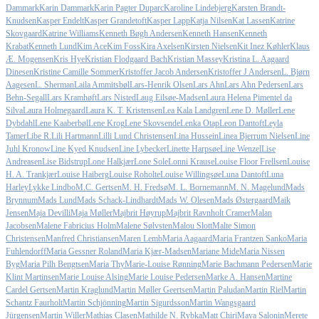
Dammark
Karin Dammark
Karin Pagter Duparc
Karoline Lindebjerg
Karsten Brandt-
Knudsen
Kasper Endelt
Kasper Grandetoft
Kasper Lapp
Katja Nilsen
Kat Lassen
Katrine
Skovgaard
Katrine Williams
Kenneth Bøgh Andersen
Kenneth Hansen
Kenneth
Krabat
Kenneth Lund
Kim Ace
Kim Foss
Kira Axelsen
Kirsten Nielsen
Kit Inez Køhler
Klaus
Æ. Mogensen
Kris Hye
Kristian Flodgaard Bach
Kristian Massey
Kristina L. Aagaard
Dinesen
Kristine Camille Sommer
Kristoffer Jacob Andersen
Kristoffer J Andersen
L. Bjørn
Aagesen
L. Sherman
Laila Ammitsbøl
Lars-Henrik Olsen
Lars Ahn
Lars Ahn Pedersen
Lars
Behn-Segall
Lars Kramhøft
Lars Nisted
Laug Eilsøe-Madsen
Laura Helena Pimentel da
Silva
Laura Holmegaard
Laura K. T. Kristensen
Lea Kala Landgren
Lene D. Møller
Lene
Dybdahl
Lene Kaaberbøl
Lene Krog
Lene Skovsende
Lenka Otap
Leon Dantoft
Leyla
Tamer
Libe R.
Lili Hartmann
Lilli Lund Christensen
Lina Hussein
Linea Bjerrum Nielsen
Line
Juhl Kronow
Line Kyed Knudsen
Line Lybecker
Linette Harpsøe
Line Wenzel
Lise
Andreasen
Lise Bidstrup
Lone Halkjær
Lone Sole
Lonni Krause
Louise Floor Frellsen
Louise
H. A. Trankjær
Louise Haiberg
Louise Roholte
Louise Willingsøe
Luna Dantoft
Luna
Harley
Lykke Lindbo
M.C. Gertsen
M. H. Fredsø
M. L. Bornemann
M. N. Magelund
Mads
Brynnum
Mads Lund
Mads Schack-Lindhardt
Mads W. Olesen
Mads Østergaard
Maik
Jensen
Maja Devilli
Maja Møller
Majbrit Høyrup
Majbrit Ravnholt Cramer
Malan
Jacobsen
Malene Fabricius Holm
Malene Sølvsten
Malou Slott
Malte Simon
Christensen
Manfred Christiansen
Maren Lemb
Maria Aagaard
Maria Frantzen Sanko
Maria
Fuhlendorff
Maria Gessner Roland
Maria Kjær-Madsen
Mariane Mide
Maria Nissen
Byg
Maria Pilh Bengtsen
Maria Thy
Marie-Louise Rønning
Marie Bachmann Pedersen
Marie
Klint Martinsen
Marie Louise Alsing
Marie Louise Pedersen
Marke A. Hansen
Martine
Cardel Gertsen
Martin Kraglund
Martin Møller Geertsen
Martin Paludan
Martin Riel
Martin
Schantz Faurholt
Martin Schjönning
Martin Sigurdsson
Martin Wangsgaard
Jürgensen
Martin Willer
Mathias Clasen
Mathilde N. Rybka
Matt Chiri
Maya Salonin
Merete