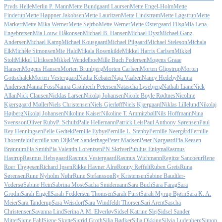
Pryds Helle
Merlin P. Mann
Mette Bundgaard Laursen
Mette Engel-Holm
Mette
Finderup
Mette Høppner Jakobsen
Mette Lauritzen
Mette Lindstrøm
Mette Løgstrup
Mette
Markert
Mette Mika Werner
Mette Sejrbo
Mette Werner
Mette Østergaard Filsø
Mia Lena
Engebretsen
Mia Louw Håkonsen
Michael B. Hansen
Michael Dyst
Michael Ganz
Andersen
Michael Kamp
Michael Kousgaard
Michael Pilgaard
Michael Steleson
Michala
Elk
Michèle Simonsen
Mie Hald
Mikala Rosenkilde
Mikkel Harris Carlsen
Mikkel
Stolt
Mikkel Ulriksen
Mikkel Wendelboe
Mille Buch Pedersen
Mogens Graae
Hansen
Mogens Hansen
Morten Brunbjerg
Morten Carlsen
Morten Glipstrup
Morten
Gottschalck
Morten Vestergaard
Nadia Kebaier
Naja Vaaben
Nancy Hedeby
Nanna
Andersen
Nanna Foss
Nanna Grønbech Petersen
Natascha Lysebjerg
Nathali Liane
Nick
Allan
Nick Clausen
Nicklas Larsen
Nicolaj Johansen
Nicole Boyle Rødtnes
Nicoline
Kjærsgaard Møller
Niels Christensen
Niels Gjerløff
Niels Kjærgaard
Niklas Lillelund
Nikolaj
Højberg
Nikolaj Johansen
Nikoline Kaiser
Nikoline T. Ammitzbøll
Nils Hoffmann
Nina
Svensson
Oliver Ruby
P. Schulz
Palle Hellemann
Patrick Leis
Paul Anthony Sørensen
Paul
Rey Henningsen
Pelle Gedtek
Pernille Eybye
Pernille L. Stenby
Pernille Neergård
Pernille
Thorenfeldt
Pernille van Dijk
Per Sanderhage
Peter Madsen
Peter Nørgaard
Pia Reesen
Brønnum
Pia Smith
Pia Valentin Lorentzen
PN Skriver
Publius Enigma
Rasmus
Hastrup
Rasmus Hebsgaard
Rasmus Vestergaard
Rasmus Wichmann
Regitze Sancoeur
Rene
Roer Thygesen
Richard Ipsen
Rikke Havner Alrø
Ronny Reffelt
Ruben Greis
Runa
Sørensen
Rune Nyholm Nøhr
Rune Stefansson
Ry Kristensen
Sabine Baudtler-
Vedersø
Sabine Hein
Sabrina Mose
Sacha Smidemann
Sara Buch
Sara Farag
Sara
Grodin
Sarah Engell
Sarah Feddersen Thomsen
Sarah Fürst
Sarah Myrup Bjørn
Sara K. A.
Meier
Sara Tanderup
Sara Weisdorf
Sara Windfeldt Thorsen
Sari Arent
Sascha
Christensen
Savanna Lind
Serina A.M. Elverløv
Sidsel Katrine Slej
Sidsel Sander
Mittet
Signe Fahl
Signe Skytte
Sigrid Groth
Silja Bødker
Silja Okking
Silvia Ludenberg
Simon