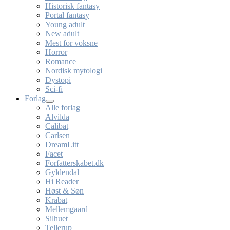
Historisk fantasy
Portal fantasy
Young adult
New adult
Mest for voksne
Horror
Romance
Nordisk mytologi
Dystopi
Sci-fi
Forlag
Alle forlag
Alvilda
Calibat
Carlsen
DreamLitt
Facet
Forfatterskabet.dk
Gyldendal
Hi Reader
Høst & Søn
Krabat
Mellemgaard
Silhuet
Tellerup