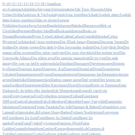
9+
10+
11+
12+
13+
14+
15+
18+
Abaddons
arv
Academia
Aiñafablen
Akrysmir
Algizjournalerne
Alle Tings Museum
Alpha
Forlag
Alvilda
Andersen & Vig
Apokalyptisk
Arias fortælling
Arkade
Asgårds datter
Asgårds
døtre
Askens magikere
Atlan og ulvene
Augusta
Publishing
Aurora
Awen
Azrone
Baggårdsbaroner
Bahnhof
Baronessen
Birk og
Ulvefolket
Bjergtaget
Blodets bånd
Bod
Booksanddragons
Books on
Demand
Brændpunkt
Byens Forlag
Caldera
Calibat
Carlsen
Centralbiblioteket
Cirkus
Mystique
Credokæden
Cykose-triologien
Dag 0
Dark fantasy
Dautanis
Dawnstar Sagaen
De
fredløse
De glemte vogtere
Den døde by
Den forsvundne gudinde
Den Fortryllede Bog
Den
grønne ø
Den resistente
Den sidste vindrytter
Den store djævlekrig
Den trofaste bror
Den
Universelle Alliance
Den ældste myte
Det magiske manuskript
De tre tyste
Det røde
daggry
Det som var før
De underjordiske
Dinoblast
Dinosaurer
Djævlepassagen
Dragens
kys
Drager
Dragernes konge
Dragernes Æra
Dragesten
DreamLitt
Drone
Dronningens
Udvalgte
Drømmemesteren
Dystopi
Dæmondræberen
Dæmonernes hav
Dæmonherskerens
arving
Dødefolket
Dødemagersken
Dødens mange navne
Død verden
Efter krigen om
solen
Egolibris
Elementjagten
Ellen Knivsbærer
Elvere
Elverskud
Engle og Dæmoner
Enter
Darkness
Er du helten eller skurken
Erik Menneskesøn
Esgaro
Et varsel om
storm
Eventyrsagaerne
Evig
Evighedens terninger
Exilium
Experiment
369
Facet
Fagbog
Fahrenheit
Falco
Falkenborg
Falkeridder
Fanny Fairychild
Fantastiske
fabulationer
Feminisme
Fermis Paradoks
Fire folk
Flammen & Bølgen
Forbandelsen over
Laitana
Forfatterskabet.dk
Forlaget HoneyBadger
Forlaget Nordstjernen
Fornyerens
øje
Fortællinger fra Aretz
Fortællinger fra Døden
Fortællinger fra
mørket
Forum
Franz
Fyrtårn
Fyrvogterne
Fønixens Hjerte
Fønix
Guilden
Geminiforbandelsen
Genfærd
Genspejling
gopubli.sh
Grænsen til
Trafallas
Grønningen1
Guder
Gudernes kabale
Gudernes krig
Gudernes