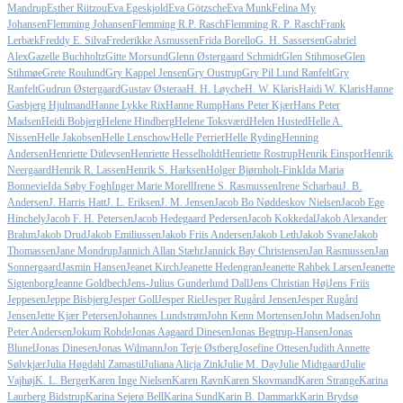
Mandrup
Esther Rützou
Eva Egeskjold
Eva Götzsche
Eva Munk
Felina My
Johansen
Flemming Johansen
Flemming R.P. Rasch
Flemming R. P. Rasch
Frank
Lerbæk
Freddy E. Silva
Frederikke Asmussen
Frida Borello
G. H. Sassersen
Gabriel
Alex
Gazelle Buchholtz
Gitte Morsund
Glenn Østergaard Schmidt
Glen Stihmose
Glen
Stihmøe
Grete Roulund
Gry Kappel Jensen
Gry Oustrup
Gry Pil Lund Ranfelt
Gry
Ranfelt
Gudrun Østergaard
Gustav Østeraa
H. H. Løyche
H. W. Klaris
Haidi W. Klaris
Hanne
Gasbjerg Hjulmand
Hanne Lykke Rix
Hanne Rump
Hans Peter Kjær
Hans Peter
Madsen
Heidi Bobjerg
Helene Hindberg
Helene Toksværd
Helen Husted
Helle A.
Nissen
Helle Jakobsen
Helle Lenschow
Helle Perrier
Helle Ryding
Henning
Andersen
Henriette Ditlevsen
Henriette Hesselholdt
Henriette Rostrup
Henrik Einspor
Henrik
Neergaard
Henrik R. Lassen
Henrik S. Harksen
Holger Bjørnholt-Fink
Ida Maria
Bonnevie
Ida Søby Fogh
Inger Marie Morell
Irene S. Rasmussen
Irene Scharbau
J. B.
Andersen
J. Harris Hatt
J. L. Eriksen
J. M. Jensen
Jacob Bo Nøddeskov Nielsen
Jacob Ege
Hinchely
Jacob F. H. Petersen
Jacob Hedegaard Pedersen
Jacob Kokkedal
Jakob Alexander
Brahm
Jakob Drud
Jakob Emiliussen
Jakob Friis Andersen
Jakob Leth
Jakob Svane
Jakob
Thomassen
Jane Mondrup
Jannich Allan Stæhr
Jannick Bay Christensen
Jan Rasmussen
Jan
Sonnergaard
Jasmin Hansen
Jeanet Kirch
Jeanette Hedengran
Jeanette Rahbek Larsen
Jeanette
Sigtenborg
Jeanne Goldbech
Jens-Julius Gunderlund Dall
Jens Christian Høj
Jens Friis
Jeppesen
Jeppe Bisbjerg
Jesper Goll
Jesper Riel
Jesper Rugård Jensen
Jesper Rugård
Jensen
Jette Kjær Petersen
Johannes Lundstrøm
John Kenn Mortensen
John Madsen
John
Peter Andersen
Jokum Rohde
Jonas Aagaard Dinesen
Jonas Begtrup-Hansen
Jonas
Blunel
Jonas Dinesen
Jonas Wilmann
Jon Terje Østberg
Josefine Ottesen
Judith Annette
Sølvkjær
Julia Høgdahl Zamastil
Juliana Alicja Zink
Julie M. Day
Julie Midtgaard
Julie
Vajhøj
K. L. Berger
Karen Inge Nielsen
Karen Ravn
Karen Skovmand
Karen Strange
Karina
Laurberg Bidstrup
Karina Sejerø Bell
Karina Sund
Karin B. Dammark
Karin Brydsø