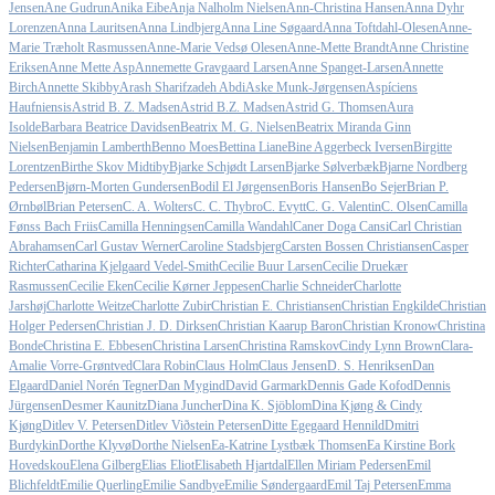
Jensen
Ane Gudrun
Anika Eibe
Anja Nalholm Nielsen
Ann-Christina Hansen
Anna Dyhr
Lorenzen
Anna Lauritsen
Anna Lindbjerg
Anna Line Søgaard
Anna Toftdahl-Olesen
Anne-
Marie Træholt Rasmussen
Anne-Marie Vedsø Olesen
Anne-Mette Brandt
Anne Christine
Eriksen
Anne Mette Asp
Annemette Gravgaard Larsen
Anne Spanget-Larsen
Annette
Birch
Annette Skibby
Arash Sharifzadeh Abdi
Aske Munk-Jørgensen
Aspíciens
Haufniensis
Astrid B. Z. Madsen
Astrid B.Z. Madsen
Astrid G. Thomsen
Aura
Isolde
Barbara Beatrice Davidsen
Beatrix M. G. Nielsen
Beatrix Miranda Ginn
Nielsen
Benjamin Lamberth
Benno Moes
Bettina Liane
Bine Aggerbeck Iversen
Birgitte
Lorentzen
Birthe Skov Midtiby
Bjarke Schjødt Larsen
Bjarke Sølverbæk
Bjarne Nordberg
Pedersen
Bjørn-Morten Gundersen
Bodil El Jørgensen
Boris Hansen
Bo Sejer
Brian P.
Ørnbøl
Brian Petersen
C. A. Wolters
C. C. Thybro
C. Evytt
C. G. Valentin
C. Olsen
Camilla
Fønss Bach Friis
Camilla Henningsen
Camilla Wandahl
Caner Doga Cansi
Carl Christian
Abrahamsen
Carl Gustav Werner
Caroline Stadsbjerg
Carsten Bossen Christiansen
Casper
Richter
Catharina Kjelgaard Vedel-Smith
Cecilie Buur Larsen
Cecilie Druekær
Rasmussen
Cecilie Eken
Cecilie Kørner Jeppesen
Charlie Schneider
Charlotte
Jarshøj
Charlotte Weitze
Charlotte Zubir
Christian E. Christiansen
Christian Engkilde
Christian
Holger Pedersen
Christian J. D. Dirksen
Christian Kaarup Baron
Christian Kronow
Christina
Bonde
Christina E. Ebbesen
Christina Larsen
Christina Ramskov
Cindy Lynn Brown
Clara-
Amalie Vorre-Grøntved
Clara Robin
Claus Holm
Claus Jensen
D. S. Henriksen
Dan
Elgaard
Daniel Norén Tegner
Dan Mygind
David Garmark
Dennis Gade Kofod
Dennis
Jürgensen
Desmer Kaunitz
Diana Juncher
Dina K. Sjöblom
Dina Kjøng & Cindy
Kjøng
Ditlev V. Petersen
Ditlev Viðstein Petersen
Ditte Egegaard Hennild
Dmitri
Burdykin
Dorthe Klyvø
Dorthe Nielsen
Ea-Katrine Lystbæk Thomsen
Ea Kirstine Bork
Hovedskou
Elena Gilberg
Elias Eliot
Elisabeth Hjartdal
Ellen Miriam Pedersen
Emil
Blichfeldt
Emilie Querling
Emilie Sandbye
Emilie Søndergaard
Emil Taj Petersen
Emma