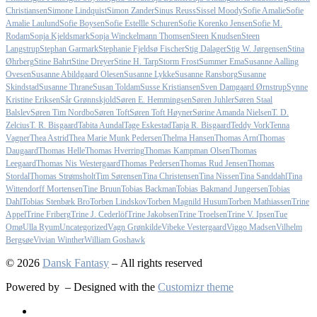
Christiansen
Simone Lindquist
Simon Zander
Sinus Reuss
Sissel Moody
Sofie Amalie
Sofie
Amalie Laulund
Sofie Boysen
Sofie Estellle Schuren
Sofie Korenko Jensen
Sofie M.
Rodam
Sonja Kjeldsmark
Sonja Winckelmann Thomsen
Steen Knudsen
Steen
Langstrup
Stephan Garmark
Stephanie Fjeldsø Fischer
Stig Dalager
Stig W. Jørgensen
Stina
Øhrberg
Stine Bahrt
Stine Dreyer
Stine H. Tarp
Storm Frost
Summer Ema
Susanne Aalling
Ovesen
Susanne Abildgaard Olesen
Susanne Lykke
Susanne Ransborg
Susanne
Skindstad
Susanne Thrane
Susan Toldam
Susse Kristiansen
Sven Damgaard Ørnstrup
Synne
Kristine Eriksen
Sår Grønnskjold
Søren E. Hemmingsen
Søren Juhler
Søren Staal
Balslev
Søren Tim Nordbo
Søren Toft
Søren Toft Høyner
Sørine Amanda Nielsen
T. D.
Zelcius
T. R. Bisgaard
Tabita Aundal
Tage Eskestad
Tanja R. Bisgaard
Teddy Vork
Tenna
Vagner
Thea Astrid
Thea Marie Munk Pedersen
Thelma Hansen
Thomas Arnt
Thomas
Daugaard
Thomas Helle
Thomas Hverring
Thomas Kampman Olsen
Thomas
Leegaard
Thomas Nis Westergaard
Thomas Pedersen
Thomas Rud Jensen
Thomas
Stordal
Thomas Strømsholt
Tim Sørensen
Tina Christensen
Tina Nissen
Tina Sanddahl
Tina
Wittendorff Mortensen
Tine Bruun
Tobias Backman
Tobias Bakmand Jungersen
Tobias
Dahl
Tobias Stenbæk Bro
Torben Lindskov
Torben Magnild Husum
Torben Mathiassen
Trine
Appel
Trine Friberg
Trine J. Cederlöf
Trine Jakobsen
Trine Troelsen
Trine V. Ipsen
Tue
Omø
Ulla Ryum
Uncategorized
Vagn Grønkilde
Vibeke Vestergaard
Viggo Madsen
Vilhelm
Bergsøe
Vivian Winther
William Goshawk
© 2026
Dansk Fantasy
– All rights reserved
Powered by
– Designed with the
Customizr theme