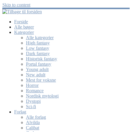
Skip to content
Forside
Alle bøger
Kategorier
Alle kategorier
High fantasy
Low fantasy
Dark fantasy
Historisk fantasy
Portal fantasy
Young adult
New adult
Mest for voksne
Horror
Romance
Nordisk mytologi
Dystopi
Sci-fi
Forlag
Alle forlag
Alvilda
Calibat