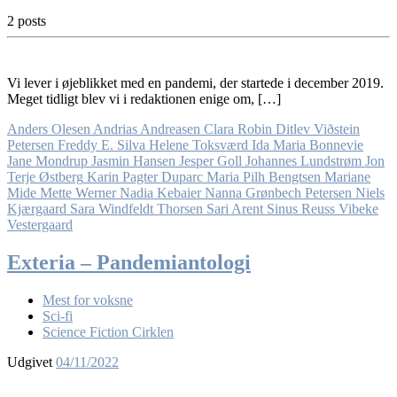
2 posts
Vi lever i øjeblikket med en pandemi, der startede i december 2019.
Meget tidligt blev vi i redaktionen enige om, […]
Anders Olesen
Andrias Andreasen
Clara Robin
Ditlev Viðstein
Petersen
Freddy E. Silva
Helene Toksværd
Ida Maria Bonnevie
Jane Mondrup
Jasmin Hansen
Jesper Goll
Johannes Lundstrøm
Jon
Terje Østberg
Karin Pagter Duparc
Maria Pilh Bengtsen
Mariane
Mide
Mette Werner
Nadia Kebaier
Nanna Grønbech Petersen
Niels
Kjærgaard
Sara Windfeldt Thorsen
Sari Arent
Sinus Reuss
Vibeke
Vestergaard
Exteria – Pandemiantologi
Mest for voksne
Sci-fi
Science Fiction Cirklen
Udgivet
04/11/2022