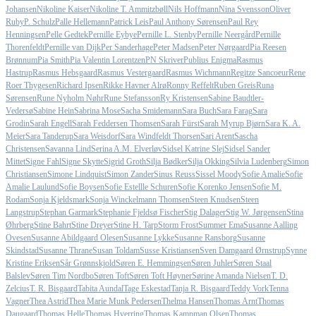
Johansen
Nikoline Kaiser
Nikoline T. Ammitzbøll
Nils Hoffmann
Nina Svensson
Oliver
Ruby
P. Schulz
Palle Hellemann
Patrick Leis
Paul Anthony Sørensen
Paul Rey
Henningsen
Pelle Gedtek
Pernille Eybye
Pernille L. Stenby
Pernille Neergård
Pernille
Thorenfeldt
Pernille van Dijk
Per Sanderhage
Peter Madsen
Peter Nørgaard
Pia Reesen
Brønnum
Pia Smith
Pia Valentin Lorentzen
PN Skriver
Publius Enigma
Rasmus
Hastrup
Rasmus Hebsgaard
Rasmus Vestergaard
Rasmus Wichmann
Regitze Sancoeur
Rene
Roer Thygesen
Richard Ipsen
Rikke Havner Alrø
Ronny Reffelt
Ruben Greis
Runa
Sørensen
Rune Nyholm Nøhr
Rune Stefansson
Ry Kristensen
Sabine Baudtler-
Vedersø
Sabine Hein
Sabrina Mose
Sacha Smidemann
Sara Buch
Sara Farag
Sara
Grodin
Sarah Engell
Sarah Feddersen Thomsen
Sarah Fürst
Sarah Myrup Bjørn
Sara K. A.
Meier
Sara Tanderup
Sara Weisdorf
Sara Windfeldt Thorsen
Sari Arent
Sascha
Christensen
Savanna Lind
Serina A.M. Elverløv
Sidsel Katrine Slej
Sidsel Sander
Mittet
Signe Fahl
Signe Skytte
Sigrid Groth
Silja Bødker
Silja Okking
Silvia Ludenberg
Simon
Christiansen
Simone Lindquist
Simon Zander
Sinus Reuss
Sissel Moody
Sofie Amalie
Sofie
Amalie Laulund
Sofie Boysen
Sofie Estellle Schuren
Sofie Korenko Jensen
Sofie M.
Rodam
Sonja Kjeldsmark
Sonja Winckelmann Thomsen
Steen Knudsen
Steen
Langstrup
Stephan Garmark
Stephanie Fjeldsø Fischer
Stig Dalager
Stig W. Jørgensen
Stina
Øhrberg
Stine Bahrt
Stine Dreyer
Stine H. Tarp
Storm Frost
Summer Ema
Susanne Aalling
Ovesen
Susanne Abildgaard Olesen
Susanne Lykke
Susanne Ransborg
Susanne
Skindstad
Susanne Thrane
Susan Toldam
Susse Kristiansen
Sven Damgaard Ørnstrup
Synne
Kristine Eriksen
Sår Grønnskjold
Søren E. Hemmingsen
Søren Juhler
Søren Staal
Balslev
Søren Tim Nordbo
Søren Toft
Søren Toft Høyner
Sørine Amanda Nielsen
T. D.
Zelcius
T. R. Bisgaard
Tabita Aundal
Tage Eskestad
Tanja R. Bisgaard
Teddy Vork
Tenna
Vagner
Thea Astrid
Thea Marie Munk Pedersen
Thelma Hansen
Thomas Arnt
Thomas
Daugaard
Thomas Helle
Thomas Hverring
Thomas Kampman Olsen
Thomas