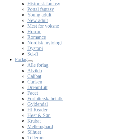
Historisk fantasy
Portal fantasy
Young adult
New adult
Mest for voksne
Horror
Romance
Nordisk mytologi
Dystopi
Sci-fi
Forlag
Alle forlag
Alvilda
Calibat
Carlsen
DreamLitt
Facet
Forfatterskabet.dk
Gyldendal
Hi Reader
Høst & Søn
Krabat
Mellemgaard
Silhuet
Tellerup