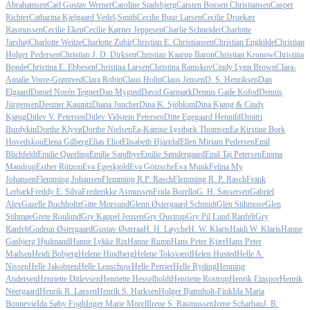
Abrahamsen
Carl Gustav Werner
Caroline Stadsbjerg
Carsten Bossen Christiansen
Casper
Richter
Catharina Kjelgaard Vedel-Smith
Cecilie Buur Larsen
Cecilie Druekær
Rasmussen
Cecilie Eken
Cecilie Kørner Jeppesen
Charlie Schneider
Charlotte
Jarshøj
Charlotte Weitze
Charlotte Zubir
Christian E. Christiansen
Christian Engkilde
Christian
Holger Pedersen
Christian J. D. Dirksen
Christian Kaarup Baron
Christian Kronow
Christina
Bonde
Christina E. Ebbesen
Christina Larsen
Christina Ramskov
Cindy Lynn Brown
Clara-
Amalie Vorre-Grøntved
Clara Robin
Claus Holm
Claus Jensen
D. S. Henriksen
Dan
Elgaard
Daniel Norén Tegner
Dan Mygind
David Garmark
Dennis Gade Kofod
Dennis
Jürgensen
Desmer Kaunitz
Diana Juncher
Dina K. Sjöblom
Dina Kjøng & Cindy
Kjøng
Ditlev V. Petersen
Ditlev Viðstein Petersen
Ditte Egegaard Hennild
Dmitri
Burdykin
Dorthe Klyvø
Dorthe Nielsen
Ea-Katrine Lystbæk Thomsen
Ea Kirstine Bork
Hovedskou
Elena Gilberg
Elias Eliot
Elisabeth Hjartdal
Ellen Miriam Pedersen
Emil
Blichfeldt
Emilie Querling
Emilie Sandbye
Emilie Søndergaard
Emil Taj Petersen
Emma
Mandrup
Esther Rützou
Eva Egeskjold
Eva Götzsche
Eva Munk
Felina My
Johansen
Flemming Johansen
Flemming R.P. Rasch
Flemming R. P. Rasch
Frank
Lerbæk
Freddy E. Silva
Frederikke Asmussen
Frida Borello
G. H. Sassersen
Gabriel
Alex
Gazelle Buchholtz
Gitte Morsund
Glenn Østergaard Schmidt
Glen Stihmose
Glen
Stihmøe
Grete Roulund
Gry Kappel Jensen
Gry Oustrup
Gry Pil Lund Ranfelt
Gry
Ranfelt
Gudrun Østergaard
Gustav Østeraa
H. H. Løyche
H. W. Klaris
Haidi W. Klaris
Hanne
Gasbjerg Hjulmand
Hanne Lykke Rix
Hanne Rump
Hans Peter Kjær
Hans Peter
Madsen
Heidi Bobjerg
Helene Hindberg
Helene Toksværd
Helen Husted
Helle A.
Nissen
Helle Jakobsen
Helle Lenschow
Helle Perrier
Helle Ryding
Henning
Andersen
Henriette Ditlevsen
Henriette Hesselholdt
Henriette Rostrup
Henrik Einspor
Henrik
Neergaard
Henrik R. Lassen
Henrik S. Harksen
Holger Bjørnholt-Fink
Ida Maria
Bonnevie
Ida Søby Fogh
Inger Marie Morell
Irene S. Rasmussen
Irene Scharbau
J. B.