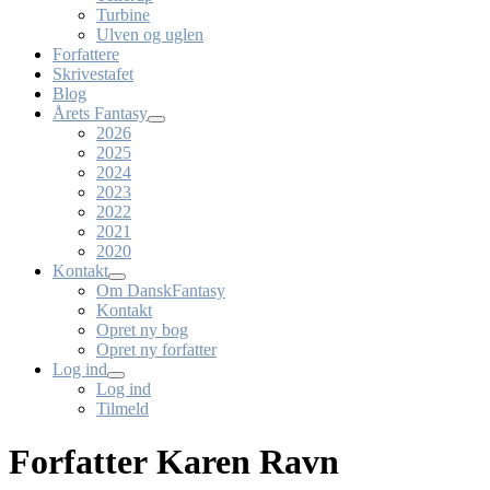
Turbine
Ulven og uglen
Forfattere
Skrivestafet
Blog
Årets Fantasy
2026
2025
2024
2023
2022
2021
2020
Kontakt
Om DanskFantasy
Kontakt
Opret ny bog
Opret ny forfatter
Log ind
Log ind
Tilmeld
Forfatter Karen Ravn