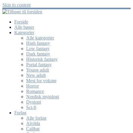
Skip to content
Forside
Alle bøger
Kategorier
Alle kategorier
High fantasy
Low fantasy
Dark fantasy
Historisk fantasy
Portal fantasy
Young adult
New adult
Mest for voksne
Horror
Romance
Nordisk mytologi
Dystopi
Sci-fi
Forlag
Alle forlag
Alvilda
Calibat