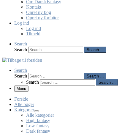
Om DanskFantasy
Kontakt
Opret ny bog
Opret ny forfatter
Log ind
Log ind
Tilmeld
Search
Search
Search …
Search
Search
Search …
Search
Search …
Menu
Forside
Alle bøger
Kategorier
Alle kategorier
High fantasy
Low fantasy
Dark fantasy