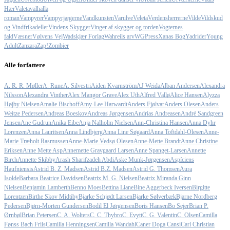
Hær
Valeta
valhalla
roman
Vampyrer
Vampyrjægerne
Vandkunsten
Varulve
Veleta
Verdensherrerne
Vilde
Vildskud
og Vindfrikadeller
Vindens Skygger
Vinger af skygger og torden
Vogternes
fald
Væsner
Vølvens Vej
Wadskjær Forlag
Wahreils arv
WGPress
Xanas Bog
Yadrider
Young
Adult
Zanzara
Zap!
Zombier
Alle forfattere
A. R. R. Møller
A. Rune
A. Silvestri
Aiden Kvarnström
AJ Weida
Alban Andersen
Alexandra
Nilsson
Alexandra Vinther
Alex Mangor Grave
Alex Uth
Alfred Vallø
Alice Hansen
Alyzza
Højby Nielsen
Amalie Bischoff
Amy-Lee Harwardt
Anders Fjølvar
Anders Olesen
Anders
Weitze Pedersen
Andreas Boeskov
Andreas Jørgensen
Andrias Andreasen
André Sandgreen
Jensen
Ane Gudrun
Anika Eibe
Anja Nalholm Nielsen
Ann-Christina Hansen
Anna Dyhr
Lorenzen
Anna Lauritsen
Anna Lindbjerg
Anna Line Søgaard
Anna Toftdahl-Olesen
Anne-
Marie Træholt Rasmussen
Anne-Marie Vedsø Olesen
Anne-Mette Brandt
Anne Christine
Eriksen
Anne Mette Asp
Annemette Gravgaard Larsen
Anne Spanget-Larsen
Annette
Birch
Annette Skibby
Arash Sharifzadeh Abdi
Aske Munk-Jørgensen
Aspíciens
Haufniensis
Astrid B. Z. Madsen
Astrid B.Z. Madsen
Astrid G. Thomsen
Aura
Isolde
Barbara Beatrice Davidsen
Beatrix M. G. Nielsen
Beatrix Miranda Ginn
Nielsen
Benjamin Lamberth
Benno Moes
Bettina Liane
Bine Aggerbeck Iversen
Birgitte
Lorentzen
Birthe Skov Midtiby
Bjarke Schjødt Larsen
Bjarke Sølverbæk
Bjarne Nordberg
Pedersen
Bjørn-Morten Gundersen
Bodil El Jørgensen
Boris Hansen
Bo Sejer
Brian P.
Ørnbøl
Brian Petersen
C. A. Wolters
C. C. Thybro
C. Evytt
C. G. Valentin
C. Olsen
Camilla
Fønss Bach Friis
Camilla Henningsen
Camilla Wandahl
Caner Doga Cansi
Carl Christian