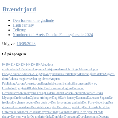
Brændt jord
Den forsvundne gudinde
High fantasy
Tellerup
Nomineret til Årets Danske Fantasyforside 2024
Udgivet
16/09/2023
Gå på opdagelse
9+
10+
11+
12+
13+
14+
15+
18+
Abaddons
arv
Academia
Aiñafablen
Akrysmir
Algizjournalerne
Alle Tings Museum
Alpha
Forlag
Alvilda
Andersen & Vig
Apokalyptisk
Arias fortælling
Arkade
Asgårds datter
Asgårds
døtre
Askens magikere
Atlan og ulvene
Augusta
Publishing
Aurora
Awen
Azrone
Baggårdsbaroner
Bahnhof
Baronessen
Birk og
Ulvefolket
Bjergtaget
Blodets bånd
Bod
Booksanddragons
Books on
Demand
Brændpunkt
Byens Forlag
Caldera
Calibat
Carlsen
Centralbiblioteket
Cirkus
Mystique
Credokæden
Cykose-triologien
Dag 0
Dark fantasy
Dautanis
Dawnstar Sagaen
De
fredløse
De glemte vogtere
Den døde by
Den forsvundne gudinde
Den Fortryllede Bog
Den
grønne ø
Den resistente
Den sidste vindrytter
Den store djævlekrig
Den trofaste bror
Den
Universelle Alliance
Den ældste myte
Det magiske manuskript
De tre tyste
Det røde
daggry
Det som var før
De underjordiske
Dinoblast
Dinosaurer
Djævlepassagen
Dragens