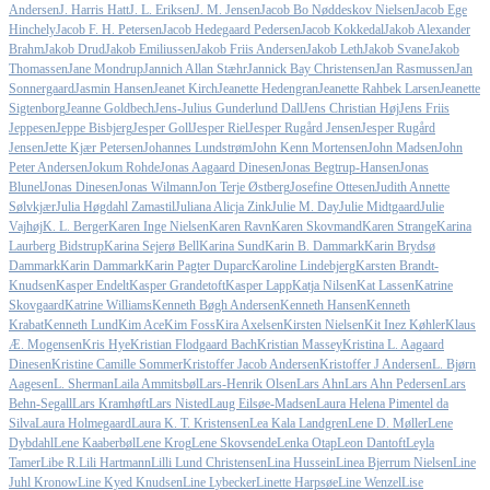
Andersen
J. Harris Hatt
J. L. Eriksen
J. M. Jensen
Jacob Bo Nøddeskov Nielsen
Jacob Ege
Hinchely
Jacob F. H. Petersen
Jacob Hedegaard Pedersen
Jacob Kokkedal
Jakob Alexander
Brahm
Jakob Drud
Jakob Emiliussen
Jakob Friis Andersen
Jakob Leth
Jakob Svane
Jakob
Thomassen
Jane Mondrup
Jannich Allan Stæhr
Jannick Bay Christensen
Jan Rasmussen
Jan
Sonnergaard
Jasmin Hansen
Jeanet Kirch
Jeanette Hedengran
Jeanette Rahbek Larsen
Jeanette
Sigtenborg
Jeanne Goldbech
Jens-Julius Gunderlund Dall
Jens Christian Høj
Jens Friis
Jeppesen
Jeppe Bisbjerg
Jesper Goll
Jesper Riel
Jesper Rugård Jensen
Jesper Rugård
Jensen
Jette Kjær Petersen
Johannes Lundstrøm
John Kenn Mortensen
John Madsen
John
Peter Andersen
Jokum Rohde
Jonas Aagaard Dinesen
Jonas Begtrup-Hansen
Jonas
Blunel
Jonas Dinesen
Jonas Wilmann
Jon Terje Østberg
Josefine Ottesen
Judith Annette
Sølvkjær
Julia Høgdahl Zamastil
Juliana Alicja Zink
Julie M. Day
Julie Midtgaard
Julie
Vajhøj
K. L. Berger
Karen Inge Nielsen
Karen Ravn
Karen Skovmand
Karen Strange
Karina
Laurberg Bidstrup
Karina Sejerø Bell
Karina Sund
Karin B. Dammark
Karin Brydsø
Dammark
Karin Dammark
Karin Pagter Duparc
Karoline Lindebjerg
Karsten Brandt-
Knudsen
Kasper Endelt
Kasper Grandetoft
Kasper Lapp
Katja Nilsen
Kat Lassen
Katrine
Skovgaard
Katrine Williams
Kenneth Bøgh Andersen
Kenneth Hansen
Kenneth
Krabat
Kenneth Lund
Kim Ace
Kim Foss
Kira Axelsen
Kirsten Nielsen
Kit Inez Køhler
Klaus
Æ. Mogensen
Kris Hye
Kristian Flodgaard Bach
Kristian Massey
Kristina L. Aagaard
Dinesen
Kristine Camille Sommer
Kristoffer Jacob Andersen
Kristoffer J Andersen
L. Bjørn
Aagesen
L. Sherman
Laila Ammitsbøl
Lars-Henrik Olsen
Lars Ahn
Lars Ahn Pedersen
Lars
Behn-Segall
Lars Kramhøft
Lars Nisted
Laug Eilsøe-Madsen
Laura Helena Pimentel da
Silva
Laura Holmegaard
Laura K. T. Kristensen
Lea Kala Landgren
Lene D. Møller
Lene
Dybdahl
Lene Kaaberbøl
Lene Krog
Lene Skovsende
Lenka Otap
Leon Dantoft
Leyla
Tamer
Libe R.
Lili Hartmann
Lilli Lund Christensen
Lina Hussein
Linea Bjerrum Nielsen
Line
Juhl Kronow
Line Kyed Knudsen
Line Lybecker
Linette Harpsøe
Line Wenzel
Lise