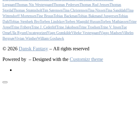
Leegaard
Thomas Nis Westergaard
Thomas Pedersen
Thomas Rud Jensen
Thomas
Stordal
Thomas Strømsholt
Tim Sørensen
Tina Christensen
Tina Nissen
Tina Sanddahl
Tina
Wittendorff Mortensen
Tine Bruun
Tobias Backman
Tobias Bakmand Jungersen
Tobias
Dahl
Tobias Stenbæk Bro
Torben Lindskov
Torben Magnild Husum
Torben Mathiassen
Trine
Appel
Trine Friberg
Trine J. Cederlöf
Trine Jakobsen
Trine Troelsen
Trine V. Ipsen
Tue
Omø
Ulla Ryum
Uncategorized
Vagn Grønkilde
Vibeke Vestergaard
Viggo Madsen
Vilhelm
Bergsøe
Vivian Winther
William Goshawk
© 2026
Dansk Fantasy
– All rights reserved
Powered by
– Designed with the
Customizr theme