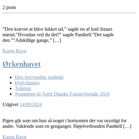
2 posts
”Den kræver at blive lukket ud,” sagde en af lord Jonars
mænd.”Hvordan ved du det?” sagde Panthell.”Det sagde
den.””Adskillige gange,” […]
Karen Ravn
Ørkenhavet
Den forsvundne gudinde
High fantasy
Tellerup
Nomineret til Årets Danske Fantasyforside 2024
Udgivet
14/09/2024
Pigen gik som om hun så noget i horisonten der var usynligt for
andre. Vaklende som en genganger. Højelverbonden Panthell […]
Karen Ravn