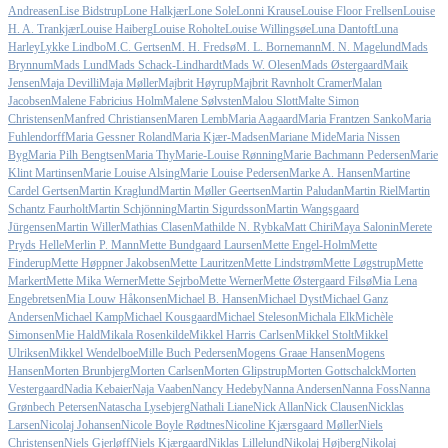
Andreasen
Lise Bidstrup
Lone Halkjær
Lone Sole
Lonni Krause
Louise Floor Frellsen
Louise
H. A. Trankjær
Louise Haiberg
Louise Roholte
Louise Willingsøe
Luna Dantoft
Luna
Harley
Lykke Lindbo
M.C. Gertsen
M. H. Fredsø
M. L. Bornemann
M. N. Magelund
Mads
Brynnum
Mads Lund
Mads Schack-Lindhardt
Mads W. Olesen
Mads Østergaard
Maik
Jensen
Maja Devilli
Maja Møller
Majbrit Høyrup
Majbrit Ravnholt Cramer
Malan
Jacobsen
Malene Fabricius Holm
Malene Sølvsten
Malou Slott
Malte Simon
Christensen
Manfred Christiansen
Maren Lemb
Maria Aagaard
Maria Frantzen Sanko
Maria
Fuhlendorff
Maria Gessner Roland
Maria Kjær-Madsen
Mariane Mide
Maria Nissen
Byg
Maria Pilh Bengtsen
Maria Thy
Marie-Louise Rønning
Marie Bachmann Pedersen
Marie
Klint Martinsen
Marie Louise Alsing
Marie Louise Pedersen
Marke A. Hansen
Martine
Cardel Gertsen
Martin Kraglund
Martin Møller Geertsen
Martin Paludan
Martin Riel
Martin
Schantz Faurholt
Martin Schjönning
Martin Sigurdsson
Martin Wangsgaard
Jürgensen
Martin Willer
Mathias Clasen
Mathilde N. Rybka
Matt Chiri
Maya Salonin
Merete
Pryds Helle
Merlin P. Mann
Mette Bundgaard Laursen
Mette Engel-Holm
Mette
Finderup
Mette Høppner Jakobsen
Mette Lauritzen
Mette Lindstrøm
Mette Løgstrup
Mette
Markert
Mette Mika Werner
Mette Sejrbo
Mette Werner
Mette Østergaard Filsø
Mia Lena
Engebretsen
Mia Louw Håkonsen
Michael B. Hansen
Michael Dyst
Michael Ganz
Andersen
Michael Kamp
Michael Kousgaard
Michael Steleson
Michala Elk
Michèle
Simonsen
Mie Hald
Mikala Rosenkilde
Mikkel Harris Carlsen
Mikkel Stolt
Mikkel
Ulriksen
Mikkel Wendelboe
Mille Buch Pedersen
Mogens Graae Hansen
Mogens
Hansen
Morten Brunbjerg
Morten Carlsen
Morten Glipstrup
Morten Gottschalck
Morten
Vestergaard
Nadia Kebaier
Naja Vaaben
Nancy Hedeby
Nanna Andersen
Nanna Foss
Nanna
Grønbech Petersen
Natascha Lysebjerg
Nathali Liane
Nick Allan
Nick Clausen
Nicklas
Larsen
Nicolaj Johansen
Nicole Boyle Rødtnes
Nicoline Kjærsgaard Møller
Niels
Christensen
Niels Gjerløff
Niels Kjærgaard
Niklas Lillelund
Nikolaj Højberg
Nikolaj