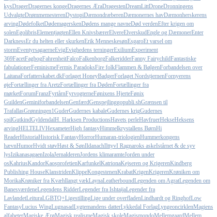
kys
Drager
Dragernes konge
Dragernes Æra
Dragesten
DreamLitt
Drone
Dronningens
Udvalgte
Drømmemesteren
Dystopi
Dæmondræberen
Dæmonernes hav
Dæmonherskerens
arving
Dødefolket
Dødemagersken
Dødens mange navne
Død verden
Efter krigen om
solen
Egolibris
Elementjagten
Ellen Knivsbærer
Elvere
Elverskud
Engle og Dæmoner
Enter
Darkness
Er du helten eller skurken
Erik Menneskesøn
Esgaro
Et varsel om
storm
Eventyrsagaerne
Evig
Evighedens terninger
Exilium
Experiment
369
Facet
Fagbog
Fahrenheit
Falco
Falkenborg
Falkeridder
Fanny Fairychild
Fantastiske
fabulationer
Feminisme
Fermis Paradoks
Fire folk
Flammen & Bølgen
Forbandelsen over
Laitana
Forfatterskabet.dk
Forlaget HoneyBadger
Forlaget Nordstjernen
Fornyerens
øje
Fortællinger fra Aretz
Fortællinger fra Døden
Fortællinger fra
mørket
Forum
Franz
Fyrtårn
Fyrvogterne
Fønixens Hjerte
Fønix
Guilden
Geminiforbandelsen
Genfærd
Genspejling
gopubli.sh
Grænsen til
Trafallas
Grønningen1
Guder
Gudernes kabale
Gudernes krig
Gudernes
spil
Gutkind
Gyldendal
H. Harksen Productions
Havets perle
Havfruer
Hekse
Heksens
arving
HELTELIV
Hexameter
High fantasy
Himmelkrystallens Børn
Hi
Reader
Historia
Historisk Fantasy
Horror
Humaran-triologien
Hummerkongens
hævn
Humor
Hvidt støv
Høst & Søn
Ildanach
Ilttyv
I Ragnaroks aske
Istårnet & de syv
lys
Izikanasagaen
Izola
Jernalderen
Jordens klimaramte
Jorden under
os
Kahrius
Kandor
Kaosprofetien
Karfunkel
Katriona
Kejseren og Krigeren
Kindberg
Publishing House
Klanstriden
Klippe
Kongestenen
Krabat
Krigen
Krigeren
Krøniken om
Morika
Krøniker fra Kvæhl
langt væk
Layna
Leatherbound
Legenden om Agrat
Legenden om
Banesværdene
Legendens Ridder
Legender fra Ishtaija
Legender fra
Lavlandet
Leitura
LGBTQ+
Ligestilling
Lige under overfladen
Lindhardt og Ringhof
Low
Fantasy
Lucius Wing
Lugnasad
Lygtemandens datter
Lykkedal Forlag
Lyngeoncirklen
Magiens
alfabeter
Magiske Ærø
Magisk realisme
Magisk skole
Magismondo
Mellemgaard
Mellem