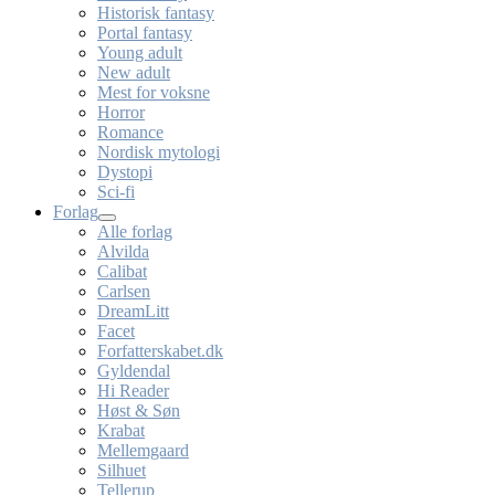
Historisk fantasy
Portal fantasy
Young adult
New adult
Mest for voksne
Horror
Romance
Nordisk mytologi
Dystopi
Sci-fi
Forlag
Alle forlag
Alvilda
Calibat
Carlsen
DreamLitt
Facet
Forfatterskabet.dk
Gyldendal
Hi Reader
Høst & Søn
Krabat
Mellemgaard
Silhuet
Tellerup