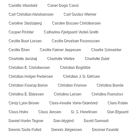
Camilla Wandahl
Caner Doga Cansi
Carl Christian Abrahamsen
Carl Gustav Werner
Caroline Stadsbjerg
Carsten Bossen Christiansen
Casper Richter
Catharina Kjelgaard Vedel-Smith
Cecilie Buur Larsen
Cecilie Druekær Rasmussen
Cecilie Eken
Cecilie Kørner Jeppesen
Charlie Schneider
Charlotte Jarshøj
Charlotte Weitze
Charlotte Zubir
Christian E. Christiansen
Christian Engkilde
Christian Holger Pedersen
Christian J. D. Dirksen
Christian Kaarup Baron
Christian Kronow
Christina Bonde
Christina E. Ebbesen
Christina Larsen
Christina Ramskov
Cindy Lynn Brown
Clara-Amalie Vorre-Grøntved
Clara Robin
Claus Holm
Claus Jensen
D. S. Henriksen
Dan Elgaard
Daniel Norén Tegner
Dan Mygind
David Garmark
Dennis Gade Kofod
Dennis Jürgensen
Desmer Kaunitz