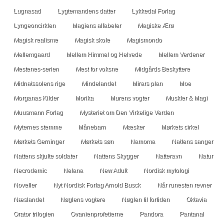
Lugnasad
Lygtemandens datter
Lykkedal Forlag
Lyngeoncirklen
Magiens alfabeter
Magiske Ærø
Magisk realisme
Magisk skole
Magismondo
Mellemgaard
Mellem Himmel og Helvede
Mellem Verdener
Mestenes-serien
Mest for voksne
Midgårds Beskyttere
Midnatssolens rige
Mindelandet
Mirars plan
Moe
Morganas Kilder
Morika
Murens vogter
Muskler & Magi
Muusmann Forlag
Mysteriet om Den Virkelige Verden
Myternes stemme
Månebarn
Mæsker
Mørkets cirkel
Mørkets Gerninger
Mørkets søn
Namoma
Nattens sanger
Nattens skjulte soldater
Nattens Skygger
Natteravn
Natur
Necrodemic
Nelana
New Adult
Nordisk mytologi
Noveller
Nyt Nordisk Forlag Arnold Busck
Når runesten revner
Næslandet
Nøglens vogtere
Nøglen til fortiden
Oktavia
Orator trilogien
Ovanienprofetierne
Pandora
Pantanal