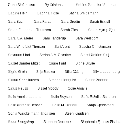
Rune Stefansson
Ry Kristensen
Sabine Baudtler-Vedersø
Sabine Hein
Sabrina Mose
Sacha Smidemann
Sara Buch
Sara Farag
Sara Grodin
Sarah Engell
Sarah Feddersen Thomsen
Sarah Fürst
Sarah Myrup Bjørn
Sara K. A. Meier
Sara Tanderup
Sara Weisdorf
Sara Windfeldt Thorsen
Sari Arent
Sascha Christensen
Savanna Lind
Serina A.M. Elverløv
Sidsel Katrine Slej
Sidsel Sander Mittet
Signe Fahl
Signe Skytte
Sigrid Groth
Silja Bødker
Silja Okking
Silvia Ludenberg
Simon Christiansen
Simone Lindquist
Simon Zander
Sinus Reuss
Sissel Moody
Sofie Amalie
Sofie Amalie Laulund
Sofie Boysen
Sofie Estellle Schuren
Sofie Korenko Jensen
Sofie M. Rodam
Sonja Kjeldsmark
Sonja Winckelmann Thomsen
Steen Knudsen
Steen Langstrup
Stephan Garmark
Stephanie Fjeldsø Fischer