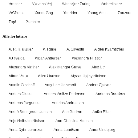
Væsner
Vølvens Vej
Wadskjær Forlag
Wahreils arv
WGPress
Xanas Bog
Yadrider
Young Adult
Zanzara
Zap!
Zombier
Alle forfattere
A. R. R. Møller
A. Rune
A. Silvestri
Aiden Kvarnström
AJ Weida
Alban Andersen
Alexandra Nilsson
Alexandra Vinther
Alex Mangor Grave
Alex Uth
Alfred Vallø
Alice Hansen
Alyzza Højby Nielsen
Amalie Bischoff
Amy-Lee Harwardt
Anders Fjølvar
Anders Olesen
Anders Weitze Pedersen
Andreas Boeskov
Andreas Jørgensen
Andrias Andreasen
André Sandgreen Jensen
Ane Gudrun
Anika Eibe
Anja Nalholm Nielsen
Ann-Christina Hansen
Anna Dyhr Lorenzen
Anna Lauritsen
Anna Lindbjerg