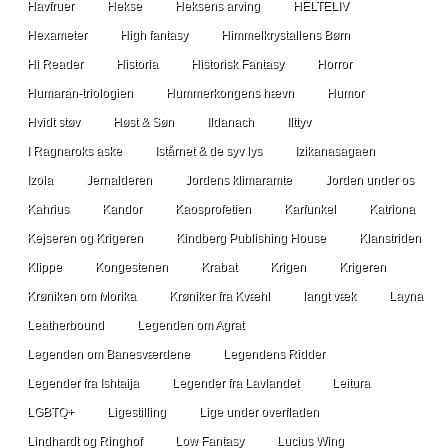
Havfruer
Hekse
Heksens arving
HELTELIV
Hexameter
High fantasy
Himmelkrystallens Børn
Hi Reader
Historia
Historisk Fantasy
Horror
Humaran-triologien
Hummerkongens hævn
Humor
Hvidt støv
Høst & Søn
Ildanach
Ilttyv
I Ragnaroks aske
Istårnet & de syv lys
Izikanasagaen
Izola
Jernalderen
Jordens klimaramte
Jorden under os
Kahrius
Kandor
Kaosprofetien
Karfunkel
Katriona
Kejseren og Krigeren
Kindberg Publishing House
Klanstriden
Klippe
Kongestenen
Krabat
Krigen
Krigeren
Krøniken om Morika
Krøniker fra Kvæhl
langt væk
Layna
Leatherbound
Legenden om Agrat
Legenden om Banesværdene
Legendens Ridder
Legender fra Ishtaija
Legender fra Lavlandet
Leitura
LGBTQ+
Ligestilling
Lige under overfladen
Lindhardt og Ringhof
Low Fantasy
Lucius Wing