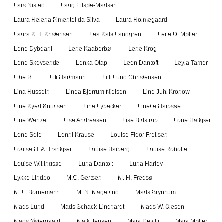
Lars Nisted
Laug Eilsøe-Madsen
Laura Helena Pimentel da Silva
Laura Holmegaard
Laura K. T. Kristensen
Lea Kala Landgren
Lene D. Møller
Lene Dybdahl
Lene Kaaberbøl
Lene Krog
Lene Skovsende
Lenka Otap
Leon Dantoft
Leyla Tamer
Libe R.
Lili Hartmann
Lilli Lund Christensen
Lina Hussein
Linea Bjerrum Nielsen
Line Juhl Kronow
Line Kyed Knudsen
Line Lybecker
Linette Harpsøe
Line Wenzel
Lise Andreasen
Lise Bidstrup
Lone Halkjær
Lone Sole
Lonni Krause
Louise Floor Frellsen
Louise H. A. Trankjær
Louise Haiberg
Louise Roholte
Louise Willingsøe
Luna Dantoft
Luna Harley
Lykke Lindbo
M.C. Gertsen
M. H. Fredsø
M. L. Bornemann
M. N. Magelund
Mads Brynnum
Mads Lund
Mads Schack-Lindhardt
Mads W. Olesen
Mads Østergaard
Maik Jensen
Maja Devilli
Maja Møller