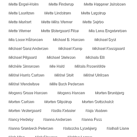
Mette Engel-Holm
Mette Finderup
Mette Høppner Jakobsen
Mette Lauritzen
Mette Lindstrøm
Mette Løgstrup
Mette Markert
Mette Mika Werner
Mette Sejrbo
Mette Werner
Mette Østergaard Filsø
Mia Lena Engebretsen
Mia Louw Håkonsen
Michael B. Hansen
Michael Dyst
Michael Ganz Andersen
Michael Kamp
Michael Kousgaard
Michael Pilgaard
Michael Steleson
Michala Elk
Michèle Simonsen
Mie Hald
Mikala Rosenkilde
Mikkel Harris Carlsen
Mikkel Stolt
Mikkel Ulriksen
Mikkel Wendelboe
Mille Buch Pedersen
Mogens Graae Hansen
Mogens Hansen
Morten Brunbjerg
Morten Carlsen
Morten Glipstrup
Morten Gottschalck
Morten Vestergaard
Nadia Kebaier
Naja Vaaben
Nancy Hedeby
Nanna Andersen
Nanna Foss
Nanna Grønbech Petersen
Natascha Lysebjerg
Nathali Liane