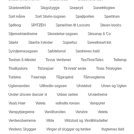
Skæbnetråde
Slagskygge
Snepryd
Sonetrilogien
Sort måne
Sort Storm-sagaen
Spejlporten
Spektrum
Spilbog
SPITZEN
Sprækken til Luscuro
Steam books
Stjernekrønikerne
Stonebriar-sagaen
Straarup & Co
Stæhr
Stærke kvinder
Superlux
Sweetheart Ink
Syvstjernesagaen
Sølvblomst
Søstrenes kald
Tanken & Mindet
Tavse Verdener
TeaTimeTales
Tellerup
Thalliyalora
Tidsrejser
Til Aretz' ende
Traia Triologien
Turbine
Tværveje
Tågespind
Tårnvagterne
Uglemanden
Ulfhedin-sagaen
Ulveblod
Ulven og Uglen
Under skoven danser vi
Urban serien
Urværkerne
Vaals Hær
Valeta
valhalla roman
Vampyrer
Vampyrjægerne
Vandkunsten
Varulve
Veleta
Verdensherrerne
Vilde
Vildskud og Vindfrikadeller
Vindens Skygger
Vinger af skygger og torden
Vogternes fald