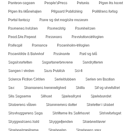
Panteon-sagaen
People'sPress
Petunia
Pigen fra havet
Pigen fra Månehøjen
Pilgaard Publishing
Politikens forlag
Portal fantasy
Rane og det magiske museum
Ravnenes hvisken
Ravneskrig
Ravnheksen
Read.Die.Repeat
Resonans
Revolutionstrilogien
Rollespil
Romance
Rosenholm-trilogien
Rosenkilde & Bahnhof
Rosinante
Rød og blå
Sagakvartetten
Sagartanerbrevene
Sandrytteren
Sangen i vinden
Saxo Publish
Sci-fi
Science Fiction Cirklen
Serieklubben
Serien om Bastian
Sex
Shamanens hemmelighed
Shilla
Sif og ulvefolket
Sila Sagaerne
Silhuet
Sjælealkymi
Sjælebundet
Skaberens våben
Skammerens datter
Skeletter i skabet
Skovhuggerens Saga
Skrifterne fra Safirhavet
Skriveforlaget
Skyggeaksens kald
Skyggefjenden
Skæbnekløver
Skæbnekrønikerne
Skæbneløs
Skæbnens væv