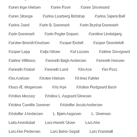
Karen Inge Nielsen
Karen Ravn
Karen Skovmand
Karen Strange
Karina Laurberg Bidstrup
Karina Sejerø Bell
Karina Sund
Karin B. Dammark
Karin Brydsø Dammark
Karin Dammark
Karin Pagter Duparc
Karoline Lindebjerg
Karsten Brandt-Knudsen
Kasper Endelt
Kasper Grandetoft
Kasper Lapp
Katja Nilsen
Kat Lassen
Katrine Skovgaard
Katrine Williams
Kenneth Bøgh Andersen
Kenneth Hansen
Kenneth Krabat
Kenneth Lund
Kim Ace
Kim Foss
Kira Axelsen
Kirsten Nielsen
Kit Inez Køhler
Klaus Æ. Mogensen
Kris Hye
Kristian Flodgaard Bach
Kristian Massey
Kristina L. Aagaard Dinesen
Kristine Camille Sommer
Kristoffer Jacob Andersen
Kristoffer J Andersen
L. Bjørn Aagesen
L. Sherman
Laila Ammitsbøl
Lars-Henrik Olsen
Lars Ahn
Lars Ahn Pedersen
Lars Behn-Segall
Lars Kramhøft