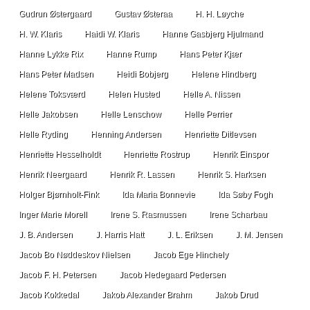
Gudrun Østergaard
Gustav Østeraa
H. H. Løyche
H. W. Klaris
Haidi W. Klaris
Hanne Gasbjerg Hjulmand
Hanne Lykke Rix
Hanne Rump
Hans Peter Kjær
Hans Peter Madsen
Heidi Bobjerg
Helene Hindberg
Helene Toksværd
Helen Husted
Helle A. Nissen
Helle Jakobsen
Helle Lenschow
Helle Perrier
Helle Ryding
Henning Andersen
Henriette Ditlevsen
Henriette Hesselholdt
Henriette Rostrup
Henrik Einspor
Henrik Neergaard
Henrik R. Lassen
Henrik S. Harksen
Holger Bjørnholt-Fink
Ida Maria Bonnevie
Ida Søby Fogh
Inger Marie Morell
Irene S. Rasmussen
Irene Scharbau
J. B. Andersen
J. Harris Hatt
J. L. Eriksen
J. M. Jensen
Jacob Bo Nøddeskov Nielsen
Jacob Ege Hinchely
Jacob F. H. Petersen
Jacob Hedegaard Pedersen
Jacob Kokkedal
Jakob Alexander Brahm
Jakob Drud