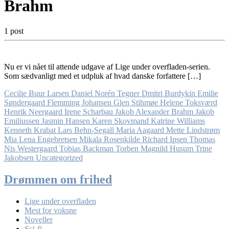
Brahm
1 post
Nu er vi nået til attende udgave af Lige under overfladen-serien.
Som sædvanligt med et udpluk af hvad danske forfattere […]
Cecilie Buur Larsen
Daniel Norén Tegner
Dmitri Burdykin
Emilie
Søndergaard
Flemming Johansen
Glen Stihmøe
Helene Toksværd
Henrik Neergaard
Irene Scharbau
Jakob Alexander Brahm
Jakob
Emiliussen
Jasmin Hansen
Karen Skovmand
Katrine Williams
Kenneth Krabat
Lars Behn-Segall
Maria Aagaard
Mette Lindstrøm
Mia Lena Engebretsen
Mikala Rosenkilde
Richard Ipsen
Thomas
Nis Westergaard
Tobias Backman
Torben Magnild Husum
Trine
Jakobsen
Uncategorized
Drømmen om frihed
Lige under overfladen
Mest for voksne
Noveller
Sci-fi