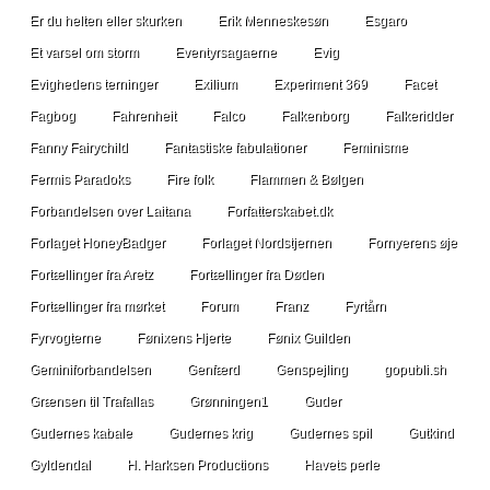
Er du helten eller skurken
Erik Menneskesøn
Esgaro
Et varsel om storm
Eventyrsagaerne
Evig
Evighedens terninger
Exilium
Experiment 369
Facet
Fagbog
Fahrenheit
Falco
Falkenborg
Falkeridder
Fanny Fairychild
Fantastiske fabulationer
Feminisme
Fermis Paradoks
Fire folk
Flammen & Bølgen
Forbandelsen over Laitana
Forfatterskabet.dk
Forlaget HoneyBadger
Forlaget Nordstjernen
Fornyerens øje
Fortællinger fra Aretz
Fortællinger fra Døden
Fortællinger fra mørket
Forum
Franz
Fyrtårn
Fyrvogterne
Fønixens Hjerte
Fønix Guilden
Geminiforbandelsen
Genfærd
Genspejling
gopubli.sh
Grænsen til Trafallas
Grønningen1
Guder
Gudernes kabale
Gudernes krig
Gudernes spil
Gutkind
Gyldendal
H. Harksen Productions
Havets perle