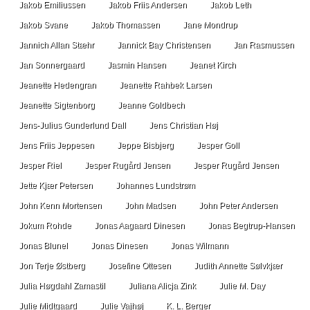
Jakob Emiliussen
Jakob Friis Andersen
Jakob Leth
Jakob Svane
Jakob Thomassen
Jane Mondrup
Jannich Allan Stæhr
Jannick Bay Christensen
Jan Rasmussen
Jan Sonnergaard
Jasmin Hansen
Jeanet Kirch
Jeanette Hedengran
Jeanette Rahbek Larsen
Jeanette Sigtenborg
Jeanne Goldbech
Jens-Julius Gunderlund Dall
Jens Christian Høj
Jens Friis Jeppesen
Jeppe Bisbjerg
Jesper Goll
Jesper Riel
Jesper Rugård Jensen
Jesper Rugård Jensen
Jette Kjær Petersen
Johannes Lundstrøm
John Kenn Mortensen
John Madsen
John Peter Andersen
Jokum Rohde
Jonas Aagaard Dinesen
Jonas Begtrup-Hansen
Jonas Blunel
Jonas Dinesen
Jonas Wilmann
Jon Terje Østberg
Josefine Ottesen
Judith Annette Sølvkjær
Julia Høgdahl Zamastil
Juliana Alicja Zink
Julie M. Day
Julie Midtgaard
Julie Vajhøj
K. L. Berger