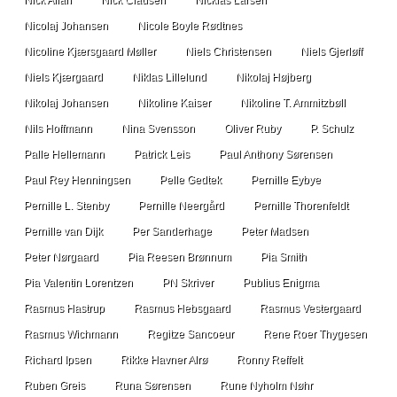
Nick Allan
Nick Clausen
Nicklas Larsen
Nicolaj Johansen
Nicole Boyle Rødtnes
Nicoline Kjærsgaard Møller
Niels Christensen
Niels Gjerløff
Niels Kjærgaard
Niklas Lillelund
Nikolaj Højberg
Nikolaj Johansen
Nikoline Kaiser
Nikoline T. Ammitzbøll
Nils Hoffmann
Nina Svensson
Oliver Ruby
P. Schulz
Palle Hellemann
Patrick Leis
Paul Anthony Sørensen
Paul Rey Henningsen
Pelle Gedtek
Pernille Eybye
Pernille L. Stenby
Pernille Neergård
Pernille Thorenfeldt
Pernille van Dijk
Per Sanderhage
Peter Madsen
Peter Nørgaard
Pia Reesen Brønnum
Pia Smith
Pia Valentin Lorentzen
PN Skriver
Publius Enigma
Rasmus Hastrup
Rasmus Hebsgaard
Rasmus Vestergaard
Rasmus Wichmann
Regitze Sancoeur
Rene Roer Thygesen
Richard Ipsen
Rikke Havner Alrø
Ronny Reffelt
Ruben Greis
Runa Sørensen
Rune Nyholm Nøhr