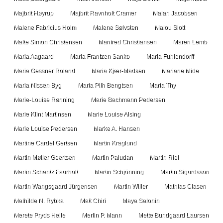
Majbrit Høyrup
Majbrit Ravnholt Cramer
Malan Jacobsen
Malene Fabricius Holm
Malene Sølvsten
Malou Slott
Malte Simon Christensen
Manfred Christiansen
Maren Lemb
Maria Aagaard
Maria Frantzen Sanko
Maria Fuhlendorff
Maria Gessner Roland
Maria Kjær-Madsen
Mariane Mide
Maria Nissen Byg
Maria Pilh Bengtsen
Maria Thy
Marie-Louise Rønning
Marie Bachmann Pedersen
Marie Klint Martinsen
Marie Louise Alsing
Marie Louise Pedersen
Marke A. Hansen
Martine Cardel Gertsen
Martin Kraglund
Martin Møller Geertsen
Martin Paludan
Martin Riel
Martin Schantz Faurholt
Martin Schjönning
Martin Sigurdsson
Martin Wangsgaard Jürgensen
Martin Willer
Mathias Clasen
Mathilde N. Rybka
Matt Chiri
Maya Salonin
Merete Pryds Helle
Merlin P. Mann
Mette Bundgaard Laursen