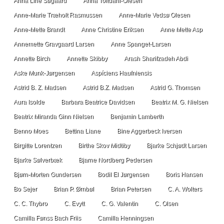
Anna Line Søgaard
Anna Toftdahl-Olesen
Anne-Marie Træholt Rasmussen
Anne-Marie Vedsø Olesen
Anne-Mette Brandt
Anne Christine Eriksen
Anne Mette Asp
Annemette Gravgaard Larsen
Anne Spanget-Larsen
Annette Birch
Annette Skibby
Arash Sharifzadeh Abdi
Aske Munk-Jørgensen
Aspíciens Haufniensis
Astrid B. Z. Madsen
Astrid B.Z. Madsen
Astrid G. Thomsen
Aura Isolde
Barbara Beatrice Davidsen
Beatrix M. G. Nielsen
Beatrix Miranda Ginn Nielsen
Benjamin Lamberth
Benno Moes
Bettina Liane
Bine Aggerbeck Iversen
Birgitte Lorentzen
Birthe Skov Midtiby
Bjarke Schjødt Larsen
Bjarke Sølverbæk
Bjarne Nordberg Pedersen
Bjørn-Morten Gundersen
Bodil El Jørgensen
Boris Hansen
Bo Sejer
Brian P. Ørnbøl
Brian Petersen
C. A. Wolters
C. C. Thybro
C. Evytt
C. G. Valentin
C. Olsen
Camilla Fønss Bach Friis
Camilla Henningsen