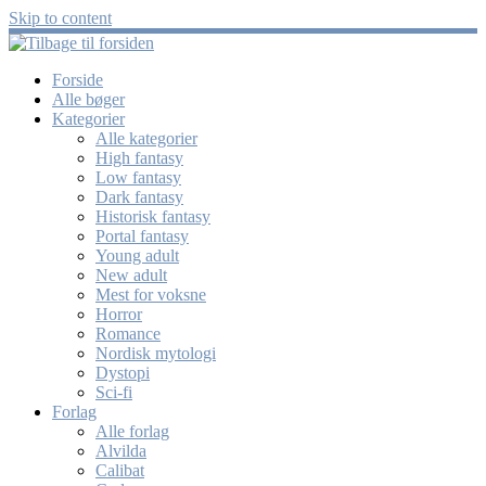
Skip to content
Forside
Alle bøger
Kategorier
Alle kategorier
High fantasy
Low fantasy
Dark fantasy
Historisk fantasy
Portal fantasy
Young adult
New adult
Mest for voksne
Horror
Romance
Nordisk mytologi
Dystopi
Sci-fi
Forlag
Alle forlag
Alvilda
Calibat