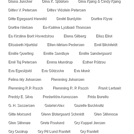
Diana Juncher
Dina K. Sjöblom
Dina Kjøng & Cindy Kjøng
Ditlev V. Petersen
Ditlev Viðstein Petersen
Ditte Egegaard Hennild
Dmitri Burdykin
Dorthe Klyvø
Dorthe Nielsen
Ea-Katrine Lystbæk Thomsen
Ea Kirstine Bork Hovedskou
Elena Gilberg
Elias Eliot
Elisabeth Hjartdal
Ellen Miriam Pedersen
Emil Blichfeldt
Emilie Querling
Emilie Sandbye
Emilie Søndergaard
Emil Taj Petersen
Emma Mandrup
Esther Rützou
Eva Egeskjold
Eva Götzsche
Eva Munk
Felina My Johansen
Flemming Johansen
Flemming R.P. Rasch
Flemming R. P. Rasch
Frank Lerbæk
Freddy E. Silva
Frederikke Asmussen
Frida Borello
G. H. Sassersen
Gabriel Alex
Gazelle Buchholtz
Gitte Morsund
Glenn Østergaard Schmidt
Glen Stihmose
Glen Stihmøe
Grete Roulund
Gry Kappel Jensen
Gry Oustrup
Gry Pil Lund Ranfelt
Gry Ranfelt