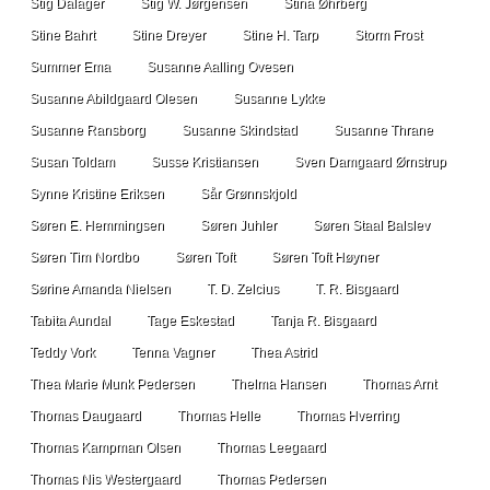
Stig Dalager
Stig W. Jørgensen
Stina Øhrberg
Stine Bahrt
Stine Dreyer
Stine H. Tarp
Storm Frost
Summer Ema
Susanne Aalling Ovesen
Susanne Abildgaard Olesen
Susanne Lykke
Susanne Ransborg
Susanne Skindstad
Susanne Thrane
Susan Toldam
Susse Kristiansen
Sven Damgaard Ørnstrup
Synne Kristine Eriksen
Sår Grønnskjold
Søren E. Hemmingsen
Søren Juhler
Søren Staal Balslev
Søren Tim Nordbo
Søren Toft
Søren Toft Høyner
Sørine Amanda Nielsen
T. D. Zelcius
T. R. Bisgaard
Tabita Aundal
Tage Eskestad
Tanja R. Bisgaard
Teddy Vork
Tenna Vagner
Thea Astrid
Thea Marie Munk Pedersen
Thelma Hansen
Thomas Arnt
Thomas Daugaard
Thomas Helle
Thomas Hverring
Thomas Kampman Olsen
Thomas Leegaard
Thomas Nis Westergaard
Thomas Pedersen