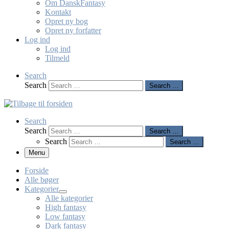
Om DanskFantasy
Kontakt
Opret ny bog
Opret ny forfatter
Log ind
Log ind
Tilmeld
Search
Search
Search …
Search
Search
Search …
Search
Search …
Menu
Forside
Alle bøger
Kategorier
Alle kategorier
High fantasy
Low fantasy
Dark fantasy