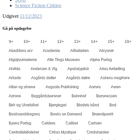
Science Fiction Cirklen
Udgivet
11/12/2023
Gå på opdagelse
9+
10+
11+
12+
13+
14+
15+
18+
Abaddons arv
Academia
Aiñafablen
Akrysmir
Algizjournalerne
Alle Tings Museum
Alpha Forlag
Alvilda
Andersen & Vig
Apokalyptisk
Arias fortælling
Arkade
Asgårds datter
Asgårds døtre
Askens magikere
Atlan og ulvene
Augusta Publishing
Aurora
Awen
Azrone
Baggårdsbaroner
Bahnhof
Baronessen
Birk og Ulvefolket
Bjergtaget
Blodets bånd
Bod
Booksanddragons
Books on Demand
Brændpunkt
Byens Forlag
Caldera
Calibat
Carlsen
Centralbiblioteket
Cirkus Mystique
Credokæden