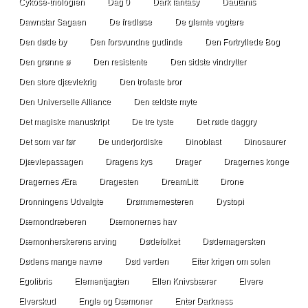
Cykose-triologien
Dag 0
Dark fantasy
Dautanis
Dawnstar Sagaen
De fredløse
De glemte vogtere
Den døde by
Den forsvundne gudinde
Den Fortryllede Bog
Den grønne ø
Den resistente
Den sidste vindrytter
Den store djævlekrig
Den trofaste bror
Den Universelle Alliance
Den ældste myte
Det magiske manuskript
De tre tyste
Det røde daggry
Det som var før
De underjordiske
Dinoblast
Dinosaurer
Djævlepassagen
Dragens kys
Drager
Dragernes konge
Dragernes Æra
Dragesten
DreamLitt
Drone
Dronningens Udvalgte
Drømmemesteren
Dystopi
Dæmondræberen
Dæmonernes hav
Dæmonherskerens arving
Dødefolket
Dødemagersken
Dødens mange navne
Død verden
Efter krigen om solen
Egolibris
Elementjagten
Ellen Knivsbærer
Elvere
Elverskud
Engle og Dæmoner
Enter Darkness