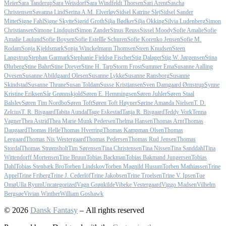
Meier
Sara Tanderup
Sara Weisdorf
Sara Windfeldt Thorsen
Sari Arent
Sascha
Christensen
Savanna Lind
Serina A.M. Elverløv
Sidsel Katrine Slej
Sidsel Sander
Mittet
Signe Fahl
Signe Skytte
Sigrid Groth
Silja Bødker
Silja Okking
Silvia Ludenberg
Simon
Christiansen
Simone Lindquist
Simon Zander
Sinus Reuss
Sissel Moody
Sofie Amalie
Sofie
Amalie Laulund
Sofie Boysen
Sofie Estellle Schuren
Sofie Korenko Jensen
Sofie M.
Rodam
Sonja Kjeldsmark
Sonja Winckelmann Thomsen
Steen Knudsen
Steen
Langstrup
Stephan Garmark
Stephanie Fjeldsø Fischer
Stig Dalager
Stig W. Jørgensen
Stina
Øhrberg
Stine Bahrt
Stine Dreyer
Stine H. Tarp
Storm Frost
Summer Ema
Susanne Aalling
Ovesen
Susanne Abildgaard Olesen
Susanne Lykke
Susanne Ransborg
Susanne
Skindstad
Susanne Thrane
Susan Toldam
Susse Kristiansen
Sven Damgaard Ørnstrup
Synne
Kristine Eriksen
Sår Grønnskjold
Søren E. Hemmingsen
Søren Juhler
Søren Staal
Balslev
Søren Tim Nordbo
Søren Toft
Søren Toft Høyner
Sørine Amanda Nielsen
T. D.
Zelcius
T. R. Bisgaard
Tabita Aundal
Tage Eskestad
Tanja R. Bisgaard
Teddy Vork
Tenna
Vagner
Thea Astrid
Thea Marie Munk Pedersen
Thelma Hansen
Thomas Arnt
Thomas
Daugaard
Thomas Helle
Thomas Hverring
Thomas Kampman Olsen
Thomas
Leegaard
Thomas Nis Westergaard
Thomas Pedersen
Thomas Rud Jensen
Thomas
Stordal
Thomas Strømsholt
Tim Sørensen
Tina Christensen
Tina Nissen
Tina Sanddahl
Tina
Wittendorff Mortensen
Tine Bruun
Tobias Backman
Tobias Bakmand Jungersen
Tobias
Dahl
Tobias Stenbæk Bro
Torben Lindskov
Torben Magnild Husum
Torben Mathiassen
Trine
Appel
Trine Friberg
Trine J. Cederlöf
Trine Jakobsen
Trine Troelsen
Trine V. Ipsen
Tue
Omø
Ulla Ryum
Uncategorized
Vagn Grønkilde
Vibeke Vestergaard
Viggo Madsen
Vilhelm
Bergsøe
Vivian Winther
William Goshawk
© 2026
Dansk Fantasy
– All rights reserved