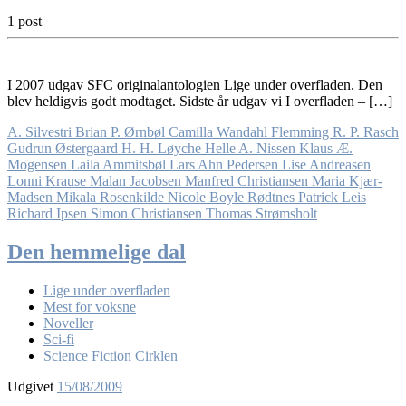
1 post
I 2007 udgav SFC originalantologien Lige under overfladen. Den
blev heldigvis godt modtaget. Sidste år udgav vi I overfladen – […]
A. Silvestri
Brian P. Ørnbøl
Camilla Wandahl
Flemming R. P. Rasch
Gudrun Østergaard
H. H. Løyche
Helle A. Nissen
Klaus Æ.
Mogensen
Laila Ammitsbøl
Lars Ahn Pedersen
Lise Andreasen
Lonni Krause
Malan Jacobsen
Manfred Christiansen
Maria Kjær-
Madsen
Mikala Rosenkilde
Nicole Boyle Rødtnes
Patrick Leis
Richard Ipsen
Simon Christiansen
Thomas Strømsholt
Den hemmelige dal
Lige under overfladen
Mest for voksne
Noveller
Sci-fi
Science Fiction Cirklen
Udgivet
15/08/2009