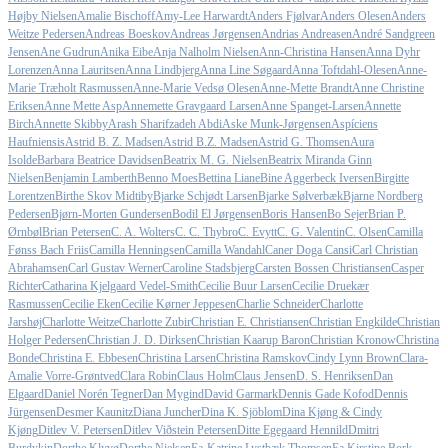
Højby Nielsen
Amalie Bischoff
Amy-Lee Harwardt
Anders Fjølvar
Anders Olesen
Anders
Weitze Pedersen
Andreas Boeskov
Andreas Jørgensen
Andrias Andreasen
André Sandgreen
Jensen
Ane Gudrun
Anika Eibe
Anja Nalholm Nielsen
Ann-Christina Hansen
Anna Dyhr
Lorenzen
Anna Lauritsen
Anna Lindbjerg
Anna Line Søgaard
Anna Toftdahl-Olesen
Anne-
Marie Træholt Rasmussen
Anne-Marie Vedsø Olesen
Anne-Mette Brandt
Anne Christine
Eriksen
Anne Mette Asp
Annemette Gravgaard Larsen
Anne Spanget-Larsen
Annette
Birch
Annette Skibby
Arash Sharifzadeh Abdi
Aske Munk-Jørgensen
Aspíciens
Haufniensis
Astrid B. Z. Madsen
Astrid B.Z. Madsen
Astrid G. Thomsen
Aura
Isolde
Barbara Beatrice Davidsen
Beatrix M. G. Nielsen
Beatrix Miranda Ginn
Nielsen
Benjamin Lamberth
Benno Moes
Bettina Liane
Bine Aggerbeck Iversen
Birgitte
Lorentzen
Birthe Skov Midtiby
Bjarke Schjødt Larsen
Bjarke Sølverbæk
Bjarne Nordberg
Pedersen
Bjørn-Morten Gundersen
Bodil El Jørgensen
Boris Hansen
Bo Sejer
Brian P.
Ørnbøl
Brian Petersen
C. A. Wolters
C. C. Thybro
C. Evytt
C. G. Valentin
C. Olsen
Camilla
Fønss Bach Friis
Camilla Henningsen
Camilla Wandahl
Caner Doga Cansi
Carl Christian
Abrahamsen
Carl Gustav Werner
Caroline Stadsbjerg
Carsten Bossen Christiansen
Casper
Richter
Catharina Kjelgaard Vedel-Smith
Cecilie Buur Larsen
Cecilie Druekær
Rasmussen
Cecilie Eken
Cecilie Kørner Jeppesen
Charlie Schneider
Charlotte
Jarshøj
Charlotte Weitze
Charlotte Zubir
Christian E. Christiansen
Christian Engkilde
Christian
Holger Pedersen
Christian J. D. Dirksen
Christian Kaarup Baron
Christian Kronow
Christina
Bonde
Christina E. Ebbesen
Christina Larsen
Christina Ramskov
Cindy Lynn Brown
Clara-
Amalie Vorre-Grøntved
Clara Robin
Claus Holm
Claus Jensen
D. S. Henriksen
Dan
Elgaard
Daniel Norén Tegner
Dan Mygind
David Garmark
Dennis Gade Kofod
Dennis
Jürgensen
Desmer Kaunitz
Diana Juncher
Dina K. Sjöblom
Dina Kjøng & Cindy
Kjøng
Ditlev V. Petersen
Ditlev Viðstein Petersen
Ditte Egegaard Hennild
Dmitri