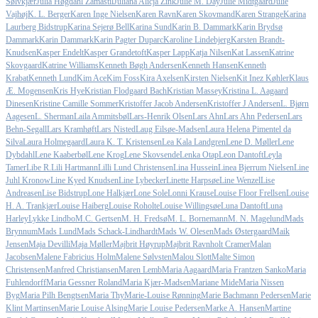
Sølvkjær
Julia Høgdahl Zamastil
Juliana Alicja Zink
Julie M. Day
Julie Midtgaard
Julie
Vajhøj
K. L. Berger
Karen Inge Nielsen
Karen Ravn
Karen Skovmand
Karen Strange
Karina
Laurberg Bidstrup
Karina Sejerø Bell
Karina Sund
Karin B. Dammark
Karin Brydsø
Dammark
Karin Dammark
Karin Pagter Duparc
Karoline Lindebjerg
Karsten Brandt-
Knudsen
Kasper Endelt
Kasper Grandetoft
Kasper Lapp
Katja Nilsen
Kat Lassen
Katrine
Skovgaard
Katrine Williams
Kenneth Bøgh Andersen
Kenneth Hansen
Kenneth
Krabat
Kenneth Lund
Kim Ace
Kim Foss
Kira Axelsen
Kirsten Nielsen
Kit Inez Køhler
Klaus
Æ. Mogensen
Kris Hye
Kristian Flodgaard Bach
Kristian Massey
Kristina L. Aagaard
Dinesen
Kristine Camille Sommer
Kristoffer Jacob Andersen
Kristoffer J Andersen
L. Bjørn
Aagesen
L. Sherman
Laila Ammitsbøl
Lars-Henrik Olsen
Lars Ahn
Lars Ahn Pedersen
Lars
Behn-Segall
Lars Kramhøft
Lars Nisted
Laug Eilsøe-Madsen
Laura Helena Pimentel da
Silva
Laura Holmegaard
Laura K. T. Kristensen
Lea Kala Landgren
Lene D. Møller
Lene
Dybdahl
Lene Kaaberbøl
Lene Krog
Lene Skovsende
Lenka Otap
Leon Dantoft
Leyla
Tamer
Libe R.
Lili Hartmann
Lilli Lund Christensen
Lina Hussein
Linea Bjerrum Nielsen
Line
Juhl Kronow
Line Kyed Knudsen
Line Lybecker
Linette Harpsøe
Line Wenzel
Lise
Andreasen
Lise Bidstrup
Lone Halkjær
Lone Sole
Lonni Krause
Louise Floor Frellsen
Louise
H. A. Trankjær
Louise Haiberg
Louise Roholte
Louise Willingsøe
Luna Dantoft
Luna
Harley
Lykke Lindbo
M.C. Gertsen
M. H. Fredsø
M. L. Bornemann
M. N. Magelund
Mads
Brynnum
Mads Lund
Mads Schack-Lindhardt
Mads W. Olesen
Mads Østergaard
Maik
Jensen
Maja Devilli
Maja Møller
Majbrit Høyrup
Majbrit Ravnholt Cramer
Malan
Jacobsen
Malene Fabricius Holm
Malene Sølvsten
Malou Slott
Malte Simon
Christensen
Manfred Christiansen
Maren Lemb
Maria Aagaard
Maria Frantzen Sanko
Maria
Fuhlendorff
Maria Gessner Roland
Maria Kjær-Madsen
Mariane Mide
Maria Nissen
Byg
Maria Pilh Bengtsen
Maria Thy
Marie-Louise Rønning
Marie Bachmann Pedersen
Marie
Klint Martinsen
Marie Louise Alsing
Marie Louise Pedersen
Marke A. Hansen
Martine