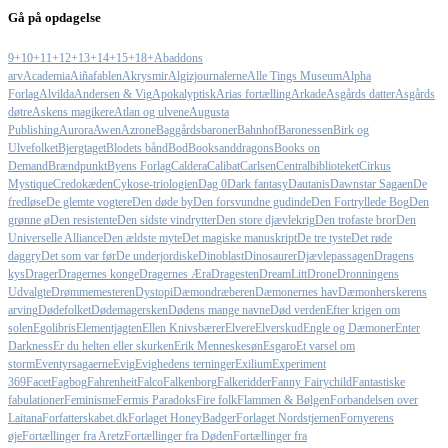
Gå på opdagelse
9+
10+
11+
12+
13+
14+
15+
18+
Abaddons
arv
Academia
Aiñafablen
Akrysmir
Algizjournalerne
Alle Tings Museum
Alpha
Forlag
Alvilda
Andersen & Vig
Apokalyptisk
Arias fortælling
Arkade
Asgårds datter
Asgårds
døtre
Askens magikere
Atlan og ulvene
Augusta
Publishing
Aurora
Awen
Azrone
Baggårdsbaroner
Bahnhof
Baronessen
Birk og
Ulvefolket
Bjergtaget
Blodets bånd
Bod
Booksanddragons
Books on
Demand
Brændpunkt
Byens Forlag
Caldera
Calibat
Carlsen
Centralbiblioteket
Cirkus
Mystique
Credokæden
Cykose-triologien
Dag 0
Dark fantasy
Dautanis
Dawnstar Sagaen
De
fredløse
De glemte vogtere
Den døde by
Den forsvundne gudinde
Den Fortryllede Bog
Den
grønne ø
Den resistente
Den sidste vindrytter
Den store djævlekrig
Den trofaste bror
Den
Universelle Alliance
Den ældste myte
Det magiske manuskript
De tre tyste
Det røde
daggry
Det som var før
De underjordiske
Dinoblast
Dinosaurer
Djævlepassagen
Dragens
kys
Drager
Dragernes konge
Dragernes Æra
Dragesten
DreamLitt
Drone
Dronningens
Udvalgte
Drømmemesteren
Dystopi
Dæmondræberen
Dæmonernes hav
Dæmonherskerens
arving
Dødefolket
Dødemagersken
Dødens mange navne
Død verden
Efter krigen om
solen
Egolibris
Elementjagten
Ellen Knivsbærer
Elvere
Elverskud
Engle og Dæmoner
Enter
Darkness
Er du helten eller skurken
Erik Menneskesøn
Esgaro
Et varsel om
storm
Eventyrsagaerne
Evig
Evighedens terninger
Exilium
Experiment
369
Facet
Fagbog
Fahrenheit
Falco
Falkenborg
Falkeridder
Fanny Fairychild
Fantastiske
fabulationer
Feminisme
Fermis Paradoks
Fire folk
Flammen & Bølgen
Forbandelsen over
Laitana
Forfatterskabet.dk
Forlaget HoneyBadger
Forlaget Nordstjernen
Fornyerens
øje
Fortællinger fra Aretz
Fortællinger fra Døden
Fortællinger fra