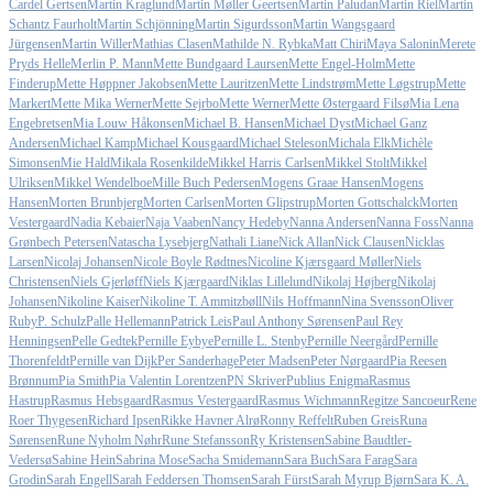
Cardel Gertsen
Martin Kraglund
Martin Møller Geertsen
Martin Paludan
Martin Riel
Martin
Schantz Faurholt
Martin Schjönning
Martin Sigurdsson
Martin Wangsgaard
Jürgensen
Martin Willer
Mathias Clasen
Mathilde N. Rybka
Matt Chiri
Maya Salonin
Merete
Pryds Helle
Merlin P. Mann
Mette Bundgaard Laursen
Mette Engel-Holm
Mette
Finderup
Mette Høppner Jakobsen
Mette Lauritzen
Mette Lindstrøm
Mette Løgstrup
Mette
Markert
Mette Mika Werner
Mette Sejrbo
Mette Werner
Mette Østergaard Filsø
Mia Lena
Engebretsen
Mia Louw Håkonsen
Michael B. Hansen
Michael Dyst
Michael Ganz
Andersen
Michael Kamp
Michael Kousgaard
Michael Steleson
Michala Elk
Michèle
Simonsen
Mie Hald
Mikala Rosenkilde
Mikkel Harris Carlsen
Mikkel Stolt
Mikkel
Ulriksen
Mikkel Wendelboe
Mille Buch Pedersen
Mogens Graae Hansen
Mogens
Hansen
Morten Brunbjerg
Morten Carlsen
Morten Glipstrup
Morten Gottschalck
Morten
Vestergaard
Nadia Kebaier
Naja Vaaben
Nancy Hedeby
Nanna Andersen
Nanna Foss
Nanna
Grønbech Petersen
Natascha Lysebjerg
Nathali Liane
Nick Allan
Nick Clausen
Nicklas
Larsen
Nicolaj Johansen
Nicole Boyle Rødtnes
Nicoline Kjærsgaard Møller
Niels
Christensen
Niels Gjerløff
Niels Kjærgaard
Niklas Lillelund
Nikolaj Højberg
Nikolaj
Johansen
Nikoline Kaiser
Nikoline T. Ammitzbøll
Nils Hoffmann
Nina Svensson
Oliver
Ruby
P. Schulz
Palle Hellemann
Patrick Leis
Paul Anthony Sørensen
Paul Rey
Henningsen
Pelle Gedtek
Pernille Eybye
Pernille L. Stenby
Pernille Neergård
Pernille
Thorenfeldt
Pernille van Dijk
Per Sanderhage
Peter Madsen
Peter Nørgaard
Pia Reesen
Brønnum
Pia Smith
Pia Valentin Lorentzen
PN Skriver
Publius Enigma
Rasmus
Hastrup
Rasmus Hebsgaard
Rasmus Vestergaard
Rasmus Wichmann
Regitze Sancoeur
Rene
Roer Thygesen
Richard Ipsen
Rikke Havner Alrø
Ronny Reffelt
Ruben Greis
Runa
Sørensen
Rune Nyholm Nøhr
Rune Stefansson
Ry Kristensen
Sabine Baudtler-
Vedersø
Sabine Hein
Sabrina Mose
Sacha Smidemann
Sara Buch
Sara Farag
Sara
Grodin
Sarah Engell
Sarah Feddersen Thomsen
Sarah Fürst
Sarah Myrup Bjørn
Sara K. A.