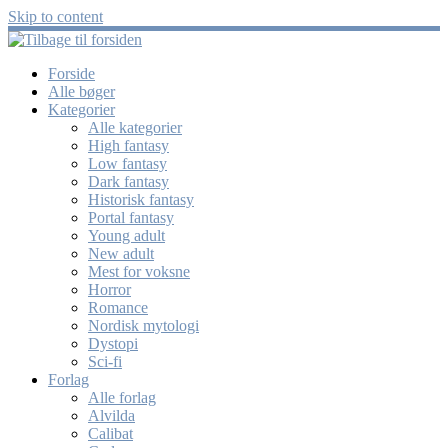
Skip to content
Forside
Alle bøger
Kategorier
Alle kategorier
High fantasy
Low fantasy
Dark fantasy
Historisk fantasy
Portal fantasy
Young adult
New adult
Mest for voksne
Horror
Romance
Nordisk mytologi
Dystopi
Sci-fi
Forlag
Alle forlag
Alvilda
Calibat