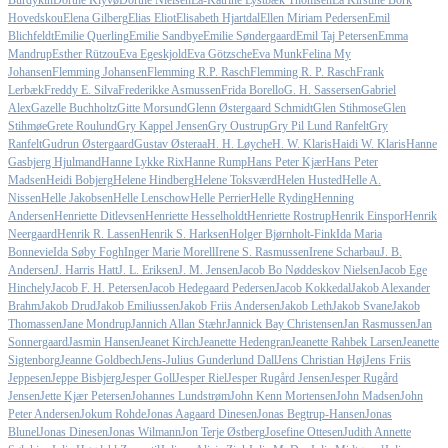
Burdykin
Dorthe Klyvø
Dorthe Nielsen
Ea-Katrine Lystbæk Thomsen
Ea Kirstine Bork
Hovedskou
Elena Gilberg
Elias Eliot
Elisabeth Hjartdal
Ellen Miriam Pedersen
Emil
Blichfeldt
Emilie Querling
Emilie Sandbye
Emilie Søndergaard
Emil Taj Petersen
Emma
Mandrup
Esther Rützou
Eva Egeskjold
Eva Götzsche
Eva Munk
Felina My
Johansen
Flemming Johansen
Flemming R.P. Rasch
Flemming R. P. Rasch
Frank
Lerbæk
Freddy E. Silva
Frederikke Asmussen
Frida Borello
G. H. Sassersen
Gabriel
Alex
Gazelle Buchholtz
Gitte Morsund
Glenn Østergaard Schmidt
Glen Stihmose
Glen
Stihmøe
Grete Roulund
Gry Kappel Jensen
Gry Oustrup
Gry Pil Lund Ranfelt
Gry
Ranfelt
Gudrun Østergaard
Gustav Østeraa
H. H. Løyche
H. W. Klaris
Haidi W. Klaris
Hanne
Gasbjerg Hjulmand
Hanne Lykke Rix
Hanne Rump
Hans Peter Kjær
Hans Peter
Madsen
Heidi Bobjerg
Helene Hindberg
Helene Toksværd
Helen Husted
Helle A.
Nissen
Helle Jakobsen
Helle Lenschow
Helle Perrier
Helle Ryding
Henning
Andersen
Henriette Ditlevsen
Henriette Hesselholdt
Henriette Rostrup
Henrik Einspor
Henrik
Neergaard
Henrik R. Lassen
Henrik S. Harksen
Holger Bjørnholt-Fink
Ida Maria
Bonnevie
Ida Søby Fogh
Inger Marie Morell
Irene S. Rasmussen
Irene Scharbau
J. B.
Andersen
J. Harris Hatt
J. L. Eriksen
J. M. Jensen
Jacob Bo Nøddeskov Nielsen
Jacob Ege
Hinchely
Jacob F. H. Petersen
Jacob Hedegaard Pedersen
Jacob Kokkedal
Jakob Alexander
Brahm
Jakob Drud
Jakob Emiliussen
Jakob Friis Andersen
Jakob Leth
Jakob Svane
Jakob
Thomassen
Jane Mondrup
Jannich Allan Stæhr
Jannick Bay Christensen
Jan Rasmussen
Jan
Sonnergaard
Jasmin Hansen
Jeanet Kirch
Jeanette Hedengran
Jeanette Rahbek Larsen
Jeanette
Sigtenborg
Jeanne Goldbech
Jens-Julius Gunderlund Dall
Jens Christian Høj
Jens Friis
Jeppesen
Jeppe Bisbjerg
Jesper Goll
Jesper Riel
Jesper Rugård Jensen
Jesper Rugård
Jensen
Jette Kjær Petersen
Johannes Lundstrøm
John Kenn Mortensen
John Madsen
John
Peter Andersen
Jokum Rohde
Jonas Aagaard Dinesen
Jonas Begtrup-Hansen
Jonas
Blunel
Jonas Dinesen
Jonas Wilmann
Jon Terje Østberg
Josefine Ottesen
Judith Annette