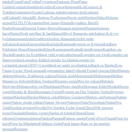
mørket
Forum
Franz
Fyrtårn
Fyrvogterne
Fønixens Hjerte
Fønix
Guilden
Geminiforbandelsen
Genfærd
Genspejling
gopubli.sh
Grænsen til
Trafallas
Grønningen1
Guder
Gudernes kabale
Gudernes krig
Gudernes
spil
Gutkind
Gyldendal
H. Harksen Productions
Havets perle
Havfruer
Hekse
Heksens
arving
HELTELIV
Hexameter
High fantasy
Himmelkrystallens Børn
Hi
Reader
Historia
Historisk Fantasy
Horror
Humaran-triologien
Hummerkongens
hævn
Humor
Hvidt støv
Høst & Søn
Ildanach
Ilttyv
I Ragnaroks aske
Istårnet & de syv
lys
Izikanasagaen
Izola
Jernalderen
Jordens klimaramte
Jorden under
os
Kahrius
Kandor
Kaosprofetien
Karfunkel
Katriona
Kejseren og Krigeren
Kindberg
Publishing House
Klanstriden
Klippe
Kongestenen
Krabat
Krigen
Krigeren
Krøniken om
Morika
Krøniker fra Kvæhl
langt væk
Layna
Leatherbound
Legenden om Agrat
Legenden om
Banesværdene
Legendens Ridder
Legender fra Ishtaija
Legender fra
Lavlandet
Leitura
LGBTQ+
Ligestilling
Lige under overfladen
Lindhardt og Ringhof
Low
Fantasy
Lucius Wing
Lugnasad
Lygtemandens datter
Lykkedal Forlag
Lyngeoncirklen
Magiens
alfabeter
Magiske Ærø
Magisk realisme
Magisk skole
Magismondo
Mellemgaard
Mellem
Himmel og Helvede
Mellem Verdener
Mestenes-serien
Mest for voksne
Midgårds
Beskyttere
Midnatssolens rige
Mindelandet
Mirars plan
Moe
Morganas Kilder
Morika
Murens
vogter
Muskler & Magi
Muusmann Forlag
Mysteriet om Den Virkelige Verden
Myternes
stemme
Månebarn
Mæsker
Mørkets cirkel
Mørkets Gerninger
Mørkets søn
Namoma
Nattens
sanger
Nattens skjulte soldater
Nattens Skygger
Natteravn
Natur
Necrodemic
Nelana
New
Adult
Nordisk mytologi
Noveller
Nyt Nordisk Forlag Arnold Busck
Når runesten
revner
Næslandet
Nøglens vogtere
Nøglen til fortiden
Oktavia
Orator
trilogien
Ovanienprofetierne
Pandora
Pantanal
Panteon-sagaen
People'sPress
Petunia
Pigen fra
havet
Pigen fra Månehøjen
Politikens forlag
Portal fantasy
Rane og det magiske
museum
Ravnenes