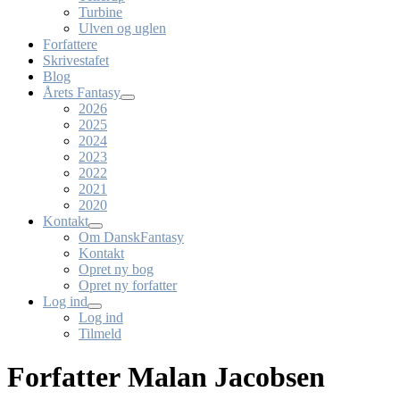
Turbine
Ulven og uglen
Forfattere
Skrivestafet
Blog
Årets Fantasy
2026
2025
2024
2023
2022
2021
2020
Kontakt
Om DanskFantasy
Kontakt
Opret ny bog
Opret ny forfatter
Log ind
Log ind
Tilmeld
Forfatter Malan Jacobsen