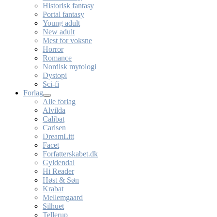
Historisk fantasy
Portal fantasy
Young adult
New adult
Mest for voksne
Horror
Romance
Nordisk mytologi
Dystopi
Sci-fi
Forlag
Alle forlag
Alvilda
Calibat
Carlsen
DreamLitt
Facet
Forfatterskabet.dk
Gyldendal
Hi Reader
Høst & Søn
Krabat
Mellemgaard
Silhuet
Tellerup