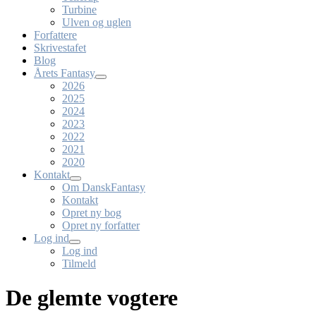
Turbine
Ulven og uglen
Forfattere
Skrivestafet
Blog
Årets Fantasy
2026
2025
2024
2023
2022
2021
2020
Kontakt
Om DanskFantasy
Kontakt
Opret ny bog
Opret ny forfatter
Log ind
Log ind
Tilmeld
De glemte vogtere