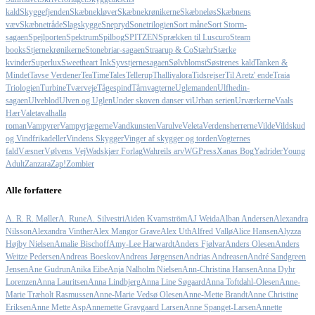
kald
Skyggefjenden
Skæbnekløver
Skæbnekrønikerne
Skæbneløs
Skæbnens
væv
Skæbnetråde
Slagskygge
Snepryd
Sonetrilogien
Sort måne
Sort Storm-
sagaen
Spejlporten
Spektrum
Spilbog
SPITZEN
Sprækken til Luscuro
Steam
books
Stjernekrønikerne
Stonebriar-sagaen
Straarup & Co
Stæhr
Stærke
kvinder
Superlux
Sweetheart Ink
Syvstjernesagaen
Sølvblomst
Søstrenes kald
Tanken &
Mindet
Tavse Verdener
TeaTimeTales
Tellerup
Thalliyalora
Tidsrejser
Til Aretz' ende
Traia
Triologien
Turbine
Tværveje
Tågespind
Tårnvagterne
Uglemanden
Ulfhedin-
sagaen
Ulveblod
Ulven og Uglen
Under skoven danser vi
Urban serien
Urværkerne
Vaals
Hær
Valeta
valhalla
roman
Vampyrer
Vampyrjægerne
Vandkunsten
Varulve
Veleta
Verdensherrerne
Vilde
Vildskud
og Vindfrikadeller
Vindens Skygger
Vinger af skygger og torden
Vogternes
fald
Væsner
Vølvens Vej
Wadskjær Forlag
Wahreils arv
WGPress
Xanas Bog
Yadrider
Young
Adult
Zanzara
Zap!
Zombier
Alle forfattere
A. R. R. Møller
A. Rune
A. Silvestri
Aiden Kvarnström
AJ Weida
Alban Andersen
Alexandra
Nilsson
Alexandra Vinther
Alex Mangor Grave
Alex Uth
Alfred Vallø
Alice Hansen
Alyzza
Højby Nielsen
Amalie Bischoff
Amy-Lee Harwardt
Anders Fjølvar
Anders Olesen
Anders
Weitze Pedersen
Andreas Boeskov
Andreas Jørgensen
Andrias Andreasen
André Sandgreen
Jensen
Ane Gudrun
Anika Eibe
Anja Nalholm Nielsen
Ann-Christina Hansen
Anna Dyhr
Lorenzen
Anna Lauritsen
Anna Lindbjerg
Anna Line Søgaard
Anna Toftdahl-Olesen
Anne-
Marie Træholt Rasmussen
Anne-Marie Vedsø Olesen
Anne-Mette Brandt
Anne Christine
Eriksen
Anne Mette Asp
Annemette Gravgaard Larsen
Anne Spanget-Larsen
Annette