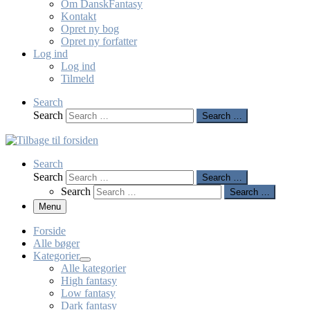
Om DanskFantasy
Kontakt
Opret ny bog
Opret ny forfatter
Log ind
Log ind
Tilmeld
Search
Search
Search …
Search
Search
Search …
Search
Search …
Menu
Forside
Alle bøger
Kategorier
Alle kategorier
High fantasy
Low fantasy
Dark fantasy