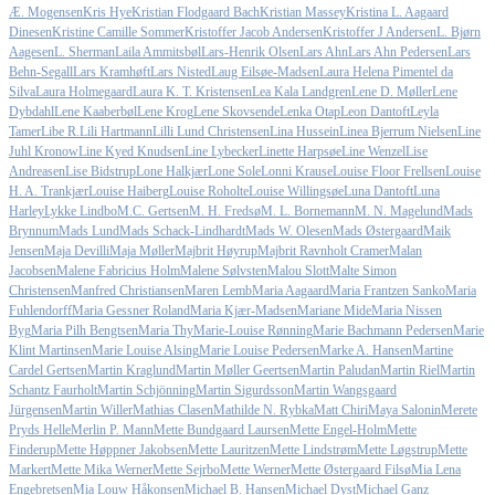
Æ. Mogensen
Kris Hye
Kristian Flodgaard Bach
Kristian Massey
Kristina L. Aagaard
Dinesen
Kristine Camille Sommer
Kristoffer Jacob Andersen
Kristoffer J Andersen
L. Bjørn
Aagesen
L. Sherman
Laila Ammitsbøl
Lars-Henrik Olsen
Lars Ahn
Lars Ahn Pedersen
Lars
Behn-Segall
Lars Kramhøft
Lars Nisted
Laug Eilsøe-Madsen
Laura Helena Pimentel da
Silva
Laura Holmegaard
Laura K. T. Kristensen
Lea Kala Landgren
Lene D. Møller
Lene
Dybdahl
Lene Kaaberbøl
Lene Krog
Lene Skovsende
Lenka Otap
Leon Dantoft
Leyla
Tamer
Libe R.
Lili Hartmann
Lilli Lund Christensen
Lina Hussein
Linea Bjerrum Nielsen
Line
Juhl Kronow
Line Kyed Knudsen
Line Lybecker
Linette Harpsøe
Line Wenzel
Lise
Andreasen
Lise Bidstrup
Lone Halkjær
Lone Sole
Lonni Krause
Louise Floor Frellsen
Louise
H. A. Trankjær
Louise Haiberg
Louise Roholte
Louise Willingsøe
Luna Dantoft
Luna
Harley
Lykke Lindbo
M.C. Gertsen
M. H. Fredsø
M. L. Bornemann
M. N. Magelund
Mads
Brynnum
Mads Lund
Mads Schack-Lindhardt
Mads W. Olesen
Mads Østergaard
Maik
Jensen
Maja Devilli
Maja Møller
Majbrit Høyrup
Majbrit Ravnholt Cramer
Malan
Jacobsen
Malene Fabricius Holm
Malene Sølvsten
Malou Slott
Malte Simon
Christensen
Manfred Christiansen
Maren Lemb
Maria Aagaard
Maria Frantzen Sanko
Maria
Fuhlendorff
Maria Gessner Roland
Maria Kjær-Madsen
Mariane Mide
Maria Nissen
Byg
Maria Pilh Bengtsen
Maria Thy
Marie-Louise Rønning
Marie Bachmann Pedersen
Marie
Klint Martinsen
Marie Louise Alsing
Marie Louise Pedersen
Marke A. Hansen
Martine
Cardel Gertsen
Martin Kraglund
Martin Møller Geertsen
Martin Paludan
Martin Riel
Martin
Schantz Faurholt
Martin Schjönning
Martin Sigurdsson
Martin Wangsgaard
Jürgensen
Martin Willer
Mathias Clasen
Mathilde N. Rybka
Matt Chiri
Maya Salonin
Merete
Pryds Helle
Merlin P. Mann
Mette Bundgaard Laursen
Mette Engel-Holm
Mette
Finderup
Mette Høppner Jakobsen
Mette Lauritzen
Mette Lindstrøm
Mette Løgstrup
Mette
Markert
Mette Mika Werner
Mette Sejrbo
Mette Werner
Mette Østergaard Filsø
Mia Lena
Engebretsen
Mia Louw Håkonsen
Michael B. Hansen
Michael Dyst
Michael Ganz