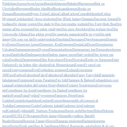
Publishing
Aurora
Awen
Azrone
Baggårdsbaroner
Bahnhof
Baronessen
Birk og
Ulvefolket
Bjergtaget
Blodets bånd
Bod
Booksanddragons
Books on
Demand
Brændpunkt
Byens Forlag
Caldera
Calibat
Carlsen
Centralbiblioteket
Cirkus
Mystique
Credokæden
Cykose-triologien
Dag 0
Dark fantasy
Dautanis
Dawnstar Sagaen
De
fredløse
De glemte vogtere
Den døde by
Den forsvundne gudinde
Den Fortryllede Bog
Den
grønne ø
Den resistente
Den sidste vindrytter
Den store djævlekrig
Den trofaste bror
Den
Universelle Alliance
Den ældste myte
Det magiske manuskript
De tre tyste
Det røde
daggry
Det som var før
De underjordiske
Dinoblast
Dinosaurer
Djævlepassagen
Dragens
kys
Drager
Dragernes konge
Dragernes Æra
Dragesten
DreamLitt
Drone
Dronningens
Udvalgte
Drømmemesteren
Dystopi
Dæmondræberen
Dæmonernes hav
Dæmonherskerens
arving
Dødefolket
Dødemagersken
Dødens mange navne
Død verden
Efter krigen om
solen
Egolibris
Elementjagten
Ellen Knivsbærer
Elvere
Elverskud
Engle og Dæmoner
Enter
Darkness
Er du helten eller skurken
Erik Menneskesøn
Esgaro
Et varsel om
storm
Eventyrsagaerne
Evig
Evighedens terninger
Exilium
Experiment
369
Facet
Fagbog
Fahrenheit
Falco
Falkenborg
Falkeridder
Fanny Fairychild
Fantastiske
fabulationer
Feminisme
Fermis Paradoks
Fire folk
Flammen & Bølgen
Forbandelsen over
Laitana
Forfatterskabet.dk
Forlaget HoneyBadger
Forlaget Nordstjernen
Fornyerens
øje
Fortællinger fra Aretz
Fortællinger fra Døden
Fortællinger fra
mørket
Forum
Franz
Fyrtårn
Fyrvogterne
Fønixens Hjerte
Fønix
Guilden
Geminiforbandelsen
Genfærd
Genspejling
gopubli.sh
Grænsen til
Trafallas
Grønningen1
Guder
Gudernes kabale
Gudernes krig
Gudernes
spil
Gutkind
Gyldendal
H. Harksen Productions
Havets perle
Havfruer
Hekse
Heksens
arving
HELTELIV
Hexameter
High fantasy
Himmelkrystallens Børn
Hi
Reader
Historia
Historisk Fantasy
Horror
Humaran-triologien
Hummerkongens
hævn
Humor
Hvidt støv
Høst & Søn
Ildanach
Ilttyv
I Ragnaroks aske
Istårnet & de syv