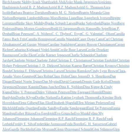
Birch
Annette Skibby
Arash Sharifzadeh Abdi
Aske Munk-Jørgensen
Aspíciens
Haufniensis
Astrid B. Z. Madsen
Astrid B.Z. Madsen
Astrid G. Thomsen
Aura
Isolde
Barbara Beatrice Davidsen
Beatrix M. G. Nielsen
Beatrix Miranda Ginn
Nielsen
Benjamin Lamberth
Benno Moes
Bettina Liane
Bine Aggerbeck Iversen
Birgitte
Lorentzen
Birthe Skov Midtiby
Bjarke Schjødt Larsen
Bjarke Sølverbæk
Bjarne Nordberg
Pedersen
Bjørn-Morten Gundersen
Bodil El Jørgensen
Boris Hansen
Bo Sejer
Brian P.
Ørnbøl
Brian Petersen
C. A. Wolters
C. C. Thybro
C. Evytt
C. G. Valentin
C. Olsen
Camilla
Fønss Bach Friis
Camilla Henningsen
Camilla Wandahl
Caner Doga Cansi
Carl Christian
Abrahamsen
Carl Gustav Werner
Caroline Stadsbjerg
Carsten Bossen Christiansen
Casper
Richter
Catharina Kjelgaard Vedel-Smith
Cecilie Buur Larsen
Cecilie Druekær
Rasmussen
Cecilie Eken
Cecilie Kørner Jeppesen
Charlie Schneider
Charlotte
Jarshøj
Charlotte Weitze
Charlotte Zubir
Christian E. Christiansen
Christian Engkilde
Christian
Holger Pedersen
Christian J. D. Dirksen
Christian Kaarup Baron
Christian Kronow
Christina
Bonde
Christina E. Ebbesen
Christina Larsen
Christina Ramskov
Cindy Lynn Brown
Clara-
Amalie Vorre-Grøntved
Clara Robin
Claus Holm
Claus Jensen
D. S. Henriksen
Dan
Elgaard
Daniel Norén Tegner
Dan Mygind
David Garmark
Dennis Gade Kofod
Dennis
Jürgensen
Desmer Kaunitz
Diana Juncher
Dina K. Sjöblom
Dina Kjøng & Cindy
Kjøng
Ditlev V. Petersen
Ditlev Viðstein Petersen
Ditte Egegaard Hennild
Dmitri
Burdykin
Dorthe Klyvø
Dorthe Nielsen
Ea-Katrine Lystbæk Thomsen
Ea Kirstine Bork
Hovedskou
Elena Gilberg
Elias Eliot
Elisabeth Hjartdal
Ellen Miriam Pedersen
Emil
Blichfeldt
Emilie Querling
Emilie Sandbye
Emilie Søndergaard
Emil Taj Petersen
Emma
Mandrup
Esther Rützou
Eva Egeskjold
Eva Götzsche
Eva Munk
Felina My
Johansen
Flemming Johansen
Flemming R.P. Rasch
Flemming R. P. Rasch
Frank
Lerbæk
Freddy E. Silva
Frederikke Asmussen
Frida Borello
G. H. Sassersen
Gabriel
Alex
Gazelle Buchholtz
Gitte Morsund
Glenn Østergaard Schmidt
Glen Stihmose
Glen