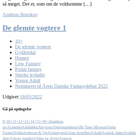
så meget. Det er, som om de voldsomme […]
Andreas Boeskov
De glemte vogtere 1
10+
De glemte vogtere
Gyldendal
Humor
Low Fantasy
Portal fantasy
Stærke kvinder
Young Adult
Nomineret til Årets Danske Fantasydebut 2022
Udgivet
18/03/2022
Gå på opdagelse
9+
10+
11+
12+
13+
14+
15+
18+
Abaddons
arv
Academia
Aiñafablen
Akrysmir
Algizjournalerne
Alle Tings Museum
Alpha
Forlag
Alvilda
Andersen & Vig
Apokalyptisk
Arias fortælling
Arkade
Asgårds datter
Asgårds
døtre
Askens magikere
Atlan og ulvene
Augusta