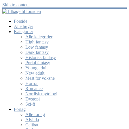
Skip to content
Forside
Alle bøger
Kategorier
Alle kategorier
High fantasy
Low fantasy
Dark fantasy
Historisk fantasy
Portal fantasy
Young adult
New adult
Mest for voksne
Horror
Romance
Nordisk mytologi
Dystopi
Sci-fi
Forlag
Alle forlag
Alvilda
Calibat