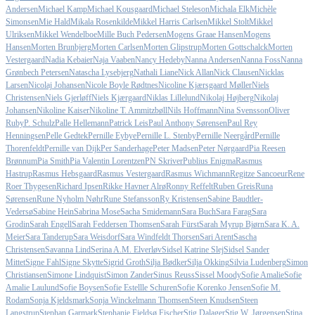
Andersen
Michael Kamp
Michael Kousgaard
Michael Steleson
Michala Elk
Michèle
Simonsen
Mie Hald
Mikala Rosenkilde
Mikkel Harris Carlsen
Mikkel Stolt
Mikkel
Ulriksen
Mikkel Wendelboe
Mille Buch Pedersen
Mogens Graae Hansen
Mogens
Hansen
Morten Brunbjerg
Morten Carlsen
Morten Glipstrup
Morten Gottschalck
Morten
Vestergaard
Nadia Kebaier
Naja Vaaben
Nancy Hedeby
Nanna Andersen
Nanna Foss
Nanna
Grønbech Petersen
Natascha Lysebjerg
Nathali Liane
Nick Allan
Nick Clausen
Nicklas
Larsen
Nicolaj Johansen
Nicole Boyle Rødtnes
Nicoline Kjærsgaard Møller
Niels
Christensen
Niels Gjerløff
Niels Kjærgaard
Niklas Lillelund
Nikolaj Højberg
Nikolaj
Johansen
Nikoline Kaiser
Nikoline T. Ammitzbøll
Nils Hoffmann
Nina Svensson
Oliver
Ruby
P. Schulz
Palle Hellemann
Patrick Leis
Paul Anthony Sørensen
Paul Rey
Henningsen
Pelle Gedtek
Pernille Eybye
Pernille L. Stenby
Pernille Neergård
Pernille
Thorenfeldt
Pernille van Dijk
Per Sanderhage
Peter Madsen
Peter Nørgaard
Pia Reesen
Brønnum
Pia Smith
Pia Valentin Lorentzen
PN Skriver
Publius Enigma
Rasmus
Hastrup
Rasmus Hebsgaard
Rasmus Vestergaard
Rasmus Wichmann
Regitze Sancoeur
Rene
Roer Thygesen
Richard Ipsen
Rikke Havner Alrø
Ronny Reffelt
Ruben Greis
Runa
Sørensen
Rune Nyholm Nøhr
Rune Stefansson
Ry Kristensen
Sabine Baudtler-
Vedersø
Sabine Hein
Sabrina Mose
Sacha Smidemann
Sara Buch
Sara Farag
Sara
Grodin
Sarah Engell
Sarah Feddersen Thomsen
Sarah Fürst
Sarah Myrup Bjørn
Sara K. A.
Meier
Sara Tanderup
Sara Weisdorf
Sara Windfeldt Thorsen
Sari Arent
Sascha
Christensen
Savanna Lind
Serina A.M. Elverløv
Sidsel Katrine Slej
Sidsel Sander
Mittet
Signe Fahl
Signe Skytte
Sigrid Groth
Silja Bødker
Silja Okking
Silvia Ludenberg
Simon
Christiansen
Simone Lindquist
Simon Zander
Sinus Reuss
Sissel Moody
Sofie Amalie
Sofie
Amalie Laulund
Sofie Boysen
Sofie Estellle Schuren
Sofie Korenko Jensen
Sofie M.
Rodam
Sonja Kjeldsmark
Sonja Winckelmann Thomsen
Steen Knudsen
Steen
Langstrup
Stephan Garmark
Stephanie Fjeldsø Fischer
Stig Dalager
Stig W. Jørgensen
Stina