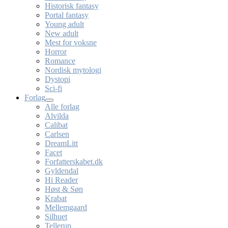
Historisk fantasy
Portal fantasy
Young adult
New adult
Mest for voksne
Horror
Romance
Nordisk mytologi
Dystopi
Sci-fi
Forlag
Alle forlag
Alvilda
Calibat
Carlsen
DreamLitt
Facet
Forfatterskabet.dk
Gyldendal
Hi Reader
Høst & Søn
Krabat
Mellemgaard
Silhuet
Tellerup