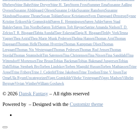
Øhrberg
Stine Bahrt
Stine Dreyer
Stine H. Tarp
Storm Frost
Summer Ema
Susanne Aalling
Ovesen
Susanne Abildgaard Olesen
Susanne Lykke
Susanne Ransborg
Susanne
Skindstad
Susanne Thrane
Susan Toldam
Susse Kristiansen
Sven Damgaard Ørnstrup
Synne
Kristine Eriksen
Sår Grønnskjold
Søren E. Hemmingsen
Søren Juhler
Søren Staal
Balslev
Søren Tim Nordbo
Søren Toft
Søren Toft Høyner
Sørine Amanda Nielsen
T. D.
Zelcius
T. R. Bisgaard
Tabita Aundal
Tage Eskestad
Tanja R. Bisgaard
Teddy Vork
Tenna
Vagner
Thea Astrid
Thea Marie Munk Pedersen
Thelma Hansen
Thomas Arnt
Thomas
Daugaard
Thomas Helle
Thomas Hverring
Thomas Kampman Olsen
Thomas
Leegaard
Thomas Nis Westergaard
Thomas Pedersen
Thomas Rud Jensen
Thomas
Stordal
Thomas Strømsholt
Tim Sørensen
Tina Christensen
Tina Nissen
Tina Sanddahl
Tina
Wittendorff Mortensen
Tine Bruun
Tobias Backman
Tobias Bakmand Jungersen
Tobias
Dahl
Tobias Stenbæk Bro
Torben Lindskov
Torben Magnild Husum
Torben Mathiassen
Trine
Appel
Trine Friberg
Trine J. Cederlöf
Trine Jakobsen
Trine Troelsen
Trine V. Ipsen
Tue
Omø
Ulla Ryum
Uncategorized
Vagn Grønkilde
Vibeke Vestergaard
Viggo Madsen
Vilhelm
Bergsøe
Vivian Winther
William Goshawk
© 2026
Dansk Fantasy
– All rights reserved
Powered by
– Designed with the
Customizr theme