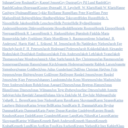
Stihmøe
Grete Roulund
Gry Kappel Jensen
Gry Oustrup
Gry Pil Lund Ranfelt
Gry
Ranfelt
Gudrun Østergaard
Gustav Østeraa
H. H. Løyche
H. W. Klaris
Haidi W. Klaris
Hanne
Gasbjerg Hjulmand
Hanne Lykke Rix
Hanne Rump
Hans Peter Kjær
Hans Peter
Madsen
Heidi Bobjerg
Helene Hindberg
Helene Toksværd
Helen Husted
Helle A.
Nissen
Helle Jakobsen
Helle Lenschow
Helle Perrier
Helle Ryding
Henning
Andersen
Henriette Ditlevsen
Henriette Hesselholdt
Henriette Rostrup
Henrik Einspor
Henrik
Neergaard
Henrik R. Lassen
Henrik S. Harksen
Holger Bjørnholt-Fink
Ida Maria
Bonnevie
Ida Søby Fogh
Inger Marie Morell
Irene S. Rasmussen
Irene Scharbau
J. B.
Andersen
J. Harris Hatt
J. L. Eriksen
J. M. Jensen
Jacob Bo Nøddeskov Nielsen
Jacob Ege
Hinchely
Jacob F. H. Petersen
Jacob Hedegaard Pedersen
Jacob Kokkedal
Jakob Alexander
Brahm
Jakob Drud
Jakob Emiliussen
Jakob Friis Andersen
Jakob Leth
Jakob Svane
Jakob
Thomassen
Jane Mondrup
Jannich Allan Stæhr
Jannick Bay Christensen
Jan Rasmussen
Jan
Sonnergaard
Jasmin Hansen
Jeanet Kirch
Jeanette Hedengran
Jeanette Rahbek Larsen
Jeanette
Sigtenborg
Jeanne Goldbech
Jens-Julius Gunderlund Dall
Jens Christian Høj
Jens Friis
Jeppesen
Jeppe Bisbjerg
Jesper Goll
Jesper Riel
Jesper Rugård Jensen
Jesper Rugård
Jensen
Jette Kjær Petersen
Johannes Lundstrøm
John Kenn Mortensen
John Madsen
John
Peter Andersen
Jokum Rohde
Jonas Aagaard Dinesen
Jonas Begtrup-Hansen
Jonas
Blunel
Jonas Dinesen
Jonas Wilmann
Jon Terje Østberg
Josefine Ottesen
Judith Annette
Sølvkjær
Julia Høgdahl Zamastil
Juliana Alicja Zink
Julie M. Day
Julie Midtgaard
Julie
Vajhøj
K. L. Berger
Karen Inge Nielsen
Karen Ravn
Karen Skovmand
Karen Strange
Karina
Laurberg Bidstrup
Karina Sejerø Bell
Karina Sund
Karin B. Dammark
Karin Brydsø
Dammark
Karin Dammark
Karin Pagter Duparc
Karoline Lindebjerg
Karsten Brandt-
Knudsen
Kasper Endelt
Kasper Grandetoft
Kasper Lapp
Katja Nilsen
Kat Lassen
Katrine
Skovgaard
Katrine Williams
Kenneth Bøgh Andersen
Kenneth Hansen
Kenneth
Krabat
Kenneth Lund
Kim Ace
Kim Foss
Kira Axelsen
Kirsten Nielsen
Kit Inez Køhler
Klaus