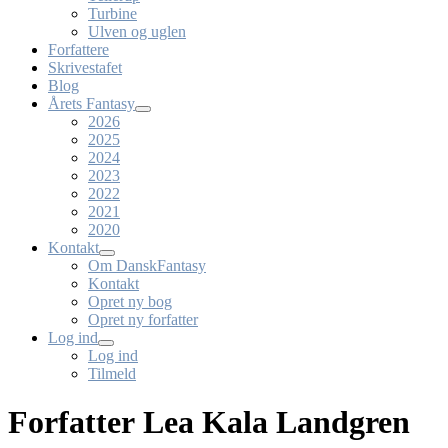
Turbine
Ulven og uglen
Forfattere
Skrivestafet
Blog
Årets Fantasy
2026
2025
2024
2023
2022
2021
2020
Kontakt
Om DanskFantasy
Kontakt
Opret ny bog
Opret ny forfatter
Log ind
Log ind
Tilmeld
Forfatter Lea Kala Landgren