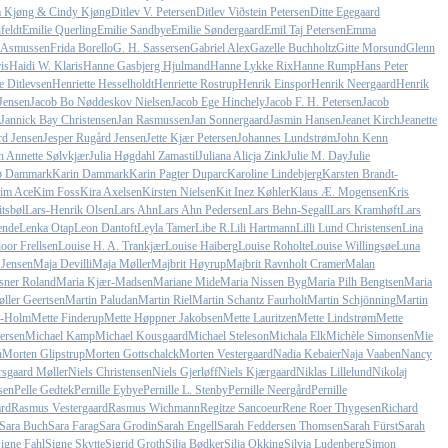
a Kjøng & Cindy Kjøng
Ditlev V. Petersen
Ditlev Viðstein Petersen
Ditte Egegaard
feldt
Emilie Querling
Emilie Sandbye
Emilie Søndergaard
Emil Taj Petersen
Emma
e Asmussen
Frida Borello
G. H. Sassersen
Gabriel Alex
Gazelle Buchholtz
Gitte Morsund
Glenn
is
Haidi W. Klaris
Hanne Gasbjerg Hjulmand
Hanne Lykke Rix
Hanne Rump
Hans Peter
e Ditlevsen
Henriette Hesselholdt
Henriette Rostrup
Henrik Einspor
Henrik Neergaard
Henrik
Jensen
Jacob Bo Nøddeskov Nielsen
Jacob Ege Hinchely
Jacob F. H. Petersen
Jacob
Jannick Bay Christensen
Jan Rasmussen
Jan Sonnergaard
Jasmin Hansen
Jeanet Kirch
Jeanette
rd Jensen
Jesper Rugård Jensen
Jette Kjær Petersen
Johannes Lundstrøm
John Kenn
h Annette Sølvkjær
Julia Høgdahl Zamastil
Juliana Alicja Zink
Julie M. Day
Julie
sø Dammark
Karin Dammark
Karin Pagter Duparc
Karoline Lindebjerg
Karsten Brandt-
im Ace
Kim Foss
Kira Axelsen
Kirsten Nielsen
Kit Inez Køhler
Klaus Æ. Mogensen
Kris
tsbøl
Lars-Henrik Olsen
Lars Ahn
Lars Ahn Pedersen
Lars Behn-Segall
Lars Kramhøft
Lars
ende
Lenka Otap
Leon Dantoft
Leyla Tamer
Libe R.
Lili Hartmann
Lilli Lund Christensen
Lina
oor Frellsen
Louise H. A. Trankjær
Louise Haiberg
Louise Roholte
Louise Willingsøe
Luna
 Jensen
Maja Devilli
Maja Møller
Majbrit Høyrup
Majbrit Ravnholt Cramer
Malan
sner Roland
Maria Kjær-Madsen
Mariane Mide
Maria Nissen Byg
Maria Pilh Bengtsen
Maria
ller Geertsen
Martin Paludan
Martin Riel
Martin Schantz Faurholt
Martin Schjönning
Martin
l-Holm
Mette Finderup
Mette Høppner Jakobsen
Mette Lauritzen
Mette Lindstrøm
Mette
ersen
Michael Kamp
Michael Kousgaard
Michael Steleson
Michala Elk
Michèle Simonsen
Mie
n
Morten Glipstrup
Morten Gottschalck
Morten Vestergaard
Nadia Kebaier
Naja Vaaben
Nancy
rsgaard Møller
Niels Christensen
Niels Gjerløff
Niels Kjærgaard
Niklas Lillelund
Nikolaj
sen
Pelle Gedtek
Pernille Eybye
Pernille L. Stenby
Pernille Neergård
Pernille
rd
Rasmus Vestergaard
Rasmus Wichmann
Regitze Sancoeur
Rene Roer Thygesen
Richard
Sara Buch
Sara Farag
Sara Grodin
Sarah Engell
Sarah Feddersen Thomsen
Sarah Fürst
Sarah
igne Fahl
Signe Skytte
Sigrid Groth
Silja Bødker
Silja Okking
Silvia Ludenberg
Simon