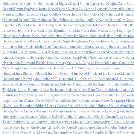
Holm
Claus Jensen
D. S. Henriksen
Dan Elgaard
Daniel Norén Tegner
Dan Mygind
David Gar
Hennild
Dmitri Burdykin
Dorthe Klyvø
Dorthe Nielsen
Ea-Katrine Lystbæk Thomsen
Ea Kirst
Mandrup
Esther Rützou
Eva Egeskjold
Eva Götzsche
Eva Munk
Felina My Johansen
Flemming
Østergaard Schmidt
Glen Stihmose
Glen Stihmøe
Grete Roulund
Gry Kappel Jensen
Gry Oustr
Kjær
Hans Peter Madsen
Heidi Bobjerg
Helene Hindberg
Helene Toksværd
Helen Husted
Helle
R. Lassen
Henrik S. Harksen
Holger Bjørnholt-Fink
Ida Maria Bonnevie
Ida Søby Fogh
Inger 
Hedegaard Pedersen
Jacob Kokkedal
Jakob Alexander Brahm
Jakob Drud
Jakob Emiliussen
Ja
Hedengran
Jeanette Rahbek Larsen
Jeanette Sigtenborg
Jeanne Goldbech
Jens-Julius Gunderlu
Mortensen
John Madsen
John Peter Andersen
Jokum Rohde
Jonas Aagaard Dinesen
Jonas Beg
Midtgaard
Julie Vajhøj
K. L. Berger
Karen Inge Nielsen
Karen Ravn
Karen Skovmand
Karen St
Knudsen
Kasper Endelt
Kasper Grandetoft
Kasper Lapp
Katja Nilsen
Kat Lassen
Katrine Skovg
Hye
Kristian Flodgaard Bach
Kristian Massey
Kristina L. Aagaard Dinesen
Kristine Camille 
Nisted
Laug Eilsøe-Madsen
Laura Helena Pimentel da Silva
Laura Holmegaard
Laura K. T. Kri
Hussein
Linea Bjerrum Nielsen
Line Juhl Kronow
Line Kyed Knudsen
Line Lybecker
Linette 
Dantoft
Luna Harley
Lykke Lindbo
M.C. Gertsen
M. H. Fredsø
M. L. Bornemann
M. N. Magel
Jacobsen
Malene Fabricius Holm
Malene Sølvsten
Malou Slott
Malte Simon Christensen
Manfr
Thy
Marie-Louise Rønning
Marie Bachmann Pedersen
Marie Klint Martinsen
Marie Louise Al
Sigurdsson
Martin Wangsgaard Jürgensen
Martin Willer
Mathias Clasen
Mathilde N. Rybka
Ma
Løgstrup
Mette Markert
Mette Mika Werner
Mette Sejrbo
Mette Werner
Mette Østergaard Filsø
Hald
Mikala Rosenkilde
Mikkel Harris Carlsen
Mikkel Stolt
Mikkel Ulriksen
Mikkel Wendelbo
Hedeby
Nanna Andersen
Nanna Foss
Nanna Grønbech Petersen
Natascha Lysebjerg
Nathali Li
Højberg
Nikolaj Johansen
Nikoline Kaiser
Nikoline T. Ammitzbøll
Nils Hoffmann
Nina Svenss
Thorenfeldt
Pernille van Dijk
Per Sanderhage
Peter Madsen
Peter Nørgaard
Pia Reesen Brønn
Ipsen
Rikke Havner Alrø
Ronny Reffelt
Ruben Greis
Runa Sørensen
Rune Nyholm Nøhr
Rune 
Myrup Bjørn
Sara K. A. Meier
Sara Tanderup
Sara Weisdorf
Sara Windfeldt Thorsen
Sari Arent