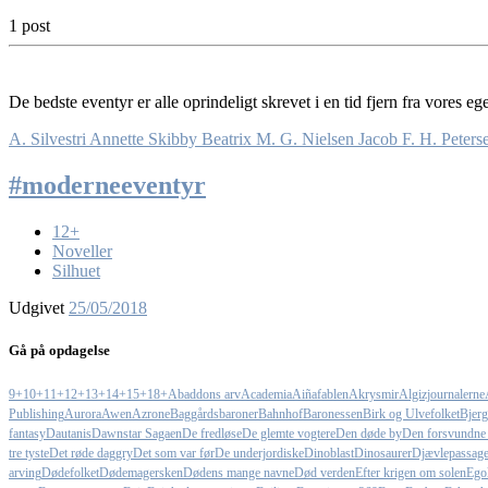
1 post
De bedste eventyr er alle oprindeligt skrevet i en tid fjern fra vores
A. Silvestri
Annette Skibby
Beatrix M. G. Nielsen
Jacob F. H. Peters
#moderneeventyr
12+
Noveller
Silhuet
Udgivet
25/05/2018
Gå på opdagelse
9+
10+
11+
12+
13+
14+
15+
18+
Abaddons arv
Academia
Aiñafablen
Akrysmir
Algizjournalerne
Publishing
Aurora
Awen
Azrone
Baggårdsbaroner
Bahnhof
Baronessen
Birk og Ulvefolket
Bjerg
fantasy
Dautanis
Dawnstar Sagaen
De fredløse
De glemte vogtere
Den døde by
Den forsvundne
tre tyste
Det røde daggry
Det som var før
De underjordiske
Dinoblast
Dinosaurer
Djævlepassag
arving
Dødefolket
Dødemagersken
Dødens mange navne
Død verden
Efter krigen om solen
Egol