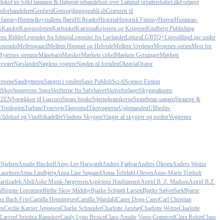
doks
Fire folk
Flammen & Bølgen
Forbandelsen over Laitana
Forfatterskabet.dk
Forlaget
iforbandelsen
Genfærd
Genspejling
gopubli.sh
Grænsen til
 fantasy
Himmelkrystallens Børn
Hi Reader
Historia
Historisk Fantasy
Horror
Humaran-
s
Kandor
Kaosprofetien
Karfunkel
Katriona
Kejseren og Krigeren
Kindberg Publishing
ens Ridder
Legender fra Ishtaija
Legender fra Lavlandet
Leitura
LGBTQ+
Ligestilling
Lige under
smondo
Mellemgaard
Mellem Himmel og Helvede
Mellem Verdener
Mestenes-serien
Mest for
yternes stemme
Månebarn
Mæsker
Mørkets cirkel
Mørkets Gerninger
Mørkets
revner
Næslandet
Nøglens vogtere
Nøglen til fortiden
Oktavia
Orator
revene
Sandrytteren
Sangen i vinden
Saxo Publish
Sci-fi
Science Fiction
t
Skovhuggerens Saga
Skrifterne fra Safirhavet
Skriveforlaget
Skyggeaksens
TZEN
Sprækken til Luscuro
Steam books
Stjernekrønikerne
Stonebriar-sagaen
Straarup &
 Triologien
Turbine
Tværveje
Tågespind
Tårnvagterne
Uglemanden
Ulfhedin-
Vildskud og Vindfrikadeller
Vindens Skygger
Vinger af skygger og torden
Vogternes
 Nielsen
Amalie Bischoff
Amy-Lee Harwardt
Anders Fjølvar
Anders Olesen
Anders Weitze
auritsen
Anna Lindbjerg
Anna Line Søgaard
Anna Toftdahl-Olesen
Anne-Marie Træholt
arifzadeh Abdi
Aske Munk-Jørgensen
Aspíciens Haufniensis
Astrid B. Z. Madsen
Astrid B.Z.
n
Birgitte Lorentzen
Birthe Skov Midtiby
Bjarke Schjødt Larsen
Bjarke Sølverbæk
Bjarne
ss Bach Friis
Camilla Henningsen
Camilla Wandahl
Caner Doga Cansi
Carl Christian
en
Cecilie Kørner Jeppesen
Charlie Schneider
Charlotte Jarshøj
Charlotte Weitze
Charlotte
 Larsen
Christina Ramskov
Cindy Lynn Brown
Clara-Amalie Vorre-Grøntved
Clara Robin
Claus