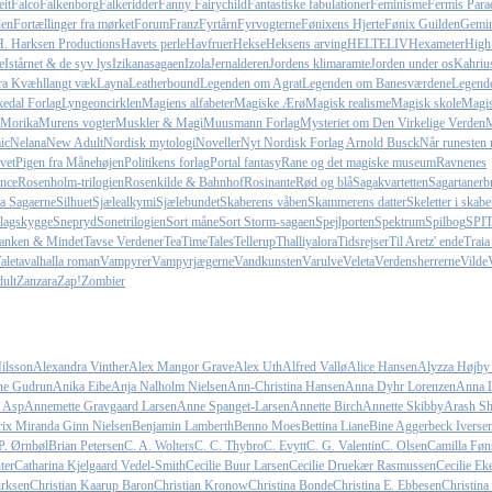
it
Falco
Falkenborg
Falkeridder
Fanny Fairychild
Fantastiske fabulationer
Feminisme
Fermis Para
den
Fortællinger fra mørket
Forum
Franz
Fyrtårn
Fyrvogterne
Fønixens Hjerte
Fønix Guilden
Gemin
H. Harksen Productions
Havets perle
Havfruer
Hekse
Heksens arving
HELTELIV
Hexameter
High
e
Istårnet & de syv lys
Izikanasagaen
Izola
Jernalderen
Jordens klimaramte
Jorden under os
Kahriu
fra Kvæhl
langt væk
Layna
Leatherbound
Legenden om Agrat
Legenden om Banesværdene
Legend
edal Forlag
Lyngeoncirklen
Magiens alfabeter
Magiske Ærø
Magisk realisme
Magisk skole
Magi
Morika
Murens vogter
Muskler & Magi
Muusmann Forlag
Mysteriet om Den Virkelige Verden
M
ic
Nelana
New Adult
Nordisk mytologi
Noveller
Nyt Nordisk Forlag Arnold Busck
Når runesten 
vet
Pigen fra Månehøjen
Politikens forlag
Portal fantasy
Rane og det magiske museum
Ravnenes
nce
Rosenholm-trilogien
Rosenkilde & Bahnhof
Rosinante
Rød og blå
Sagakvartetten
Sagartanerb
la Sagaerne
Silhuet
Sjælealkymi
Sjælebundet
Skaberens våben
Skammerens datter
Skeletter i skabe
lagskygge
Snepryd
Sonetrilogien
Sort måne
Sort Storm-sagaen
Spejlporten
Spektrum
Spilbog
SPI
anken & Mindet
Tavse Verdener
TeaTimeTales
Tellerup
Thalliyalora
Tidsrejser
Til Aretz' ende
Traia
aleta
valhalla roman
Vampyrer
Vampyrjægerne
Vandkunsten
Varulve
Veleta
Verdensherrerne
Vilde
ult
Zanzara
Zap!
Zombier
ilsson
Alexandra Vinther
Alex Mangor Grave
Alex Uth
Alfred Vallø
Alice Hansen
Alyzza Højby
e Gudrun
Anika Eibe
Anja Nalholm Nielsen
Ann-Christina Hansen
Anna Dyhr Lorenzen
Anna L
 Asp
Annemette Gravgaard Larsen
Anne Spanget-Larsen
Annette Birch
Annette Skibby
Arash Sh
rix Miranda Ginn Nielsen
Benjamin Lamberth
Benno Moes
Bettina Liane
Bine Aggerbeck Iverse
P. Ørnbøl
Brian Petersen
C. A. Wolters
C. C. Thybro
C. Evytt
C. G. Valentin
C. Olsen
Camilla Føn
ter
Catharina Kjelgaard Vedel-Smith
Cecilie Buur Larsen
Cecilie Druekær Rasmussen
Cecilie Ek
irksen
Christian Kaarup Baron
Christian Kronow
Christina Bonde
Christina E. Ebbesen
Christina