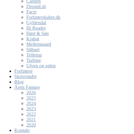
Carlsen
DreamLitt
Facet
Forfatterskabet.dk
Gyldendal
Hi Reader
Høst & Søn
Krabat
Mellemgaard
Silhuet
Tellerup
Turbine
Ulven og uglen
Forfattere
Skrivestafet
Blog
Årets Fantasy
2026
2025
2024
2023
2022
2021
2020
Kontakt