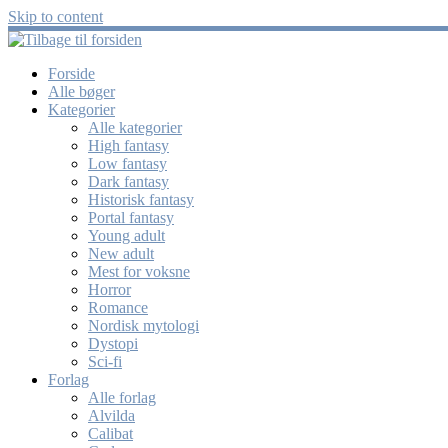
Skip to content
Forside
Alle bøger
Kategorier
Alle kategorier
High fantasy
Low fantasy
Dark fantasy
Historisk fantasy
Portal fantasy
Young adult
New adult
Mest for voksne
Horror
Romance
Nordisk mytologi
Dystopi
Sci-fi
Forlag
Alle forlag
Alvilda
Calibat