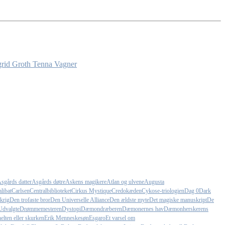
grid Groth
Tenna Vagner
sgårds datter
Asgårds døtre
Askens magikere
Atlan og ulvene
Augusta
libat
Carlsen
Centralbiblioteket
Cirkus Mystique
Credokæden
Cykose-triologien
Dag 0
Dark
krig
Den trofaste bror
Den Universelle Alliance
Den ældste myte
Det magiske manuskript
De
Udvalgte
Drømmemesteren
Dystopi
Dæmondræberen
Dæmonernes hav
Dæmonherskerens
elten eller skurken
Erik Menneskesøn
Esgaro
Et varsel om