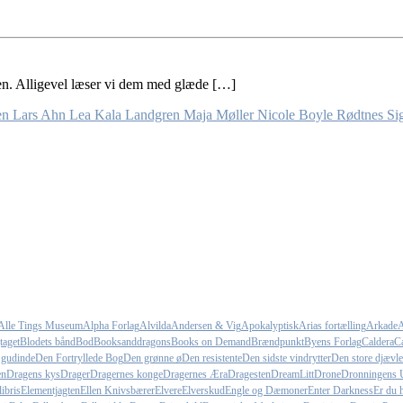
 egen. Alligevel læser vi dem med glæde […]
en
Lars Ahn
Lea Kala Landgren
Maja Møller
Nicole Boyle Rødtnes
Si
Alle Tings Museum
Alpha Forlag
Alvilda
Andersen & Vig
Apokalyptisk
Arias fortælling
Arkade
A
taget
Blodets bånd
Bod
Booksanddragons
Books on Demand
Brændpunkt
Byens Forlag
Caldera
Ca
 gudinde
Den Fortryllede Bog
Den grønne ø
Den resistente
Den sidste vindrytter
Den store djævle
en
Dragens kys
Drager
Dragernes konge
Dragernes Æra
Dragesten
DreamLitt
Drone
Dronningens 
ibris
Elementjagten
Ellen Knivsbærer
Elvere
Elverskud
Engle og Dæmoner
Enter Darkness
Er du h