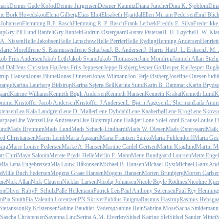
mark
Dennis Gade Kofod
Dennis Jürgensen
Desmer Kaunitz
Diana Juncher
Dina K. Sjöblom
Din
ine Bork Hovedskou
Elena Gilberg
Elias Eliot
Elisabeth Hjartdal
Ellen Miriam Pedersen
Emil Blich
 Johansen
Flemming R.P. Rasch
Flemming R. P. Rasch
Frank Lerbæk
Freddy E. Silva
Frederikk
up
Gry Pil Lund Ranfelt
Gry Ranfelt
Gudrun Østergaard
Gustav Østeraa
H. H. Løyche
H. W. Klar
 A. Nissen
Helle Jakobsen
Helle Lenschow
Helle Perrier
Helle Ryding
Henning Andersen
Henriett
Marie Morell
Irene S. Rasmussen
Irene Scharbau
J. B. Andersen
J. Harris Hatt
J. L. Eriksen
J. M. 
kob Friis Andersen
Jakob Leth
Jakob Svane
Jakob Thomassen
Jane Mondrup
Jannich Allan Stæhr
nd Dall
Jens Christian Høj
Jens Friis Jeppesen
Jeppe Bisbjerg
Jesper Goll
Jesper Riel
Jesper Rugå
trup-Hansen
Jonas Blunel
Jonas Dinesen
Jonas Wilmann
Jon Terje Østberg
Josefine Ottesen
Judit
range
Karina Laurberg Bidstrup
Karina Sejerø Bell
Karina Sund
Karin B. Dammark
Karin Bryd
aard
Katrine Williams
Kenneth Bøgh Andersen
Kenneth Hansen
Kenneth Krabat
Kenneth Lund
K
Sommer
Kristoffer Jacob Andersen
Kristoffer J Andersen
L. Bjørn Aagesen
L. Sherman
Laila Ammi
stensen
Lea Kala Landgren
Lene D. Møller
Lene Dybdahl
Lene Kaaberbøl
Lene Krog
Lene Skovs
Harpsøe
Line Wenzel
Lise Andreasen
Lise Bidstrup
Lone Halkjær
Lone Sole
Lonni Krause
Louise Fl
und
Mads Brynnum
Mads Lund
Mads Schack-Lindhardt
Mads W. Olesen
Mads Østergaard
Maik
ed Christiansen
Maren Lemb
Maria Aagaard
Maria Frantzen Sanko
Maria Fuhlendorff
Maria Ges
sing
Marie Louise Pedersen
Marke A. Hansen
Martine Cardel Gertsen
Martin Kraglund
Martin Mø
tt Chiri
Maya Salonin
Merete Pryds Helle
Merlin P. Mann
Mette Bundgaard Laursen
Mette Enge
Mia Lena Engebretsen
Mia Louw Håkonsen
Michael B. Hansen
Michael Dyst
Michael Ganz And
e
Mille Buch Pedersen
Mogens Graae Hansen
Mogens Hansen
Morten Brunbjerg
Morten Carlse
ane
Nick Allan
Nick Clausen
Nicklas Larsen
Nicolaj Johansen
Nicole Boyle Rødtnes
Nicoline Kjæ
on
Oliver Ruby
P. Schulz
Palle Hellemann
Patrick Leis
Paul Anthony Sørensen
Paul Rey Henning
um
Pia Smith
Pia Valentin Lorentzen
PN Skriver
Publius Enigma
Rasmus Hastrup
Rasmus Hebsgaa
Stefansson
Ry Kristensen
Sabine Baudtler-Vedersø
Sabine Hein
Sabrina Mose
Sacha Smidemann
Sascha Christensen
Savanna Lind
Serina A.M. Elverløv
Sidsel Katrine Slej
Sidsel Sander Mittet
S