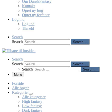
Om DanskFantasy
Kontakt
Opret ny bog
Opret ny forfatter
Log ind
Log ind
Tilmeld
Search
Search
Search …
Search
Search
Search …
Search
Search …
Menu
Forside
Alle bøger
Kategorier
Alle kategorier
High fantasy
Low fantasy
Dark fantasy