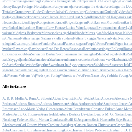
storm
Eventyrsagaerne
Evig
Evighedens terninger
Exilium
Experiment 369
Facet
Fagbog
Fahrenhe
HoneyBadger
Forlaget Nordstjernen
Fornyerens øje
Fortællinger fra Aretz
Fortællinger fra Dø
Trafallas
Grønningen1
Guder
Gudernes kabale
Gudernes krig
Gudernes spil
Gutkind
Gyldendal
triologien
Hummerkongens hævn
Humor
Hvidt støv
Høst & Søn
Ildanach
Ilttyv
I Ragnaroks ask
House
Klanstriden
Klippe
Kongestenen
Krabat
Krigen
Krigeren
Krøniken om Morika
Krøniker 
overfladen
Lindhardt og Ringhof
Low Fantasy
Lucius Wing
Lugnasad
Lygtemandens datter
Lykk
voksne
Midgårds Beskyttere
Midnatssolens rige
Mindelandet
Mirars plan
Moe
Morganas Kilder
søn
Namoma
Nattens sanger
Nattens skjulte soldater
Nattens Skygger
Natteravn
Natur
Necrodem
trilogien
Ovanienprofetierne
Pandora
Pantanal
Panteon-sagaen
People'sPress
Petunia
Pigen fra ha
hvisken
Ravneskrig
Ravnheksen
Read.Die.Repeat
Resonans
Revolutionstrilogien
Rollespil
Roma
Cirklen
Serieklubben
Serien om Bastian
Sex
Shamanens hemmelighed
Shilla
Sif og ulvefolket
Si
kald
Skyggefjenden
Skæbnekløver
Skæbnekrønikerne
Skæbneløs
Skæbnens væv
Skæbnetråde
S
Co
Stæhr
Stærke kvinder
Superlux
Sweetheart Ink
Syvstjernesagaen
Sølvblomst
Søstrenes kald
T
sagaen
Ulveblod
Ulven og Uglen
Under skoven danser vi
Urban serien
Urværkerne
Vaals Hær
V
fald
Væsner
Vølvens Vej
Wadskjær Forlag
Wahreils arv
WGPress
Xanas Bog
Yadrider
Young Ad
Alle forfattere
A. R. R. Møller
A. Rune
A. Silvestri
Aiden Kvarnström
AJ Weida
Alban Andersen
Alexandra N
Pedersen
Andreas Boeskov
Andreas Jørgensen
Andrias Andreasen
André Sandgreen Jensen
An
Rasmussen
Anne-Marie Vedsø Olesen
Anne-Mette Brandt
Anne Christine Eriksen
Anne Mette
Madsen
Astrid G. Thomsen
Aura Isolde
Barbara Beatrice Davidsen
Beatrix M. G. Nielsen
Beat
Nordberg Pedersen
Bjørn-Morten Gundersen
Bodil El Jørgensen
Boris Hansen
Bo Sejer
Brian 
Abrahamsen
Carl Gustav Werner
Caroline Stadsbjerg
Carsten Bossen Christiansen
Casper Rich
Zubir
Christian E. Christiansen
Christian Engkilde
Christian Holger Pedersen
Christian J. D. D