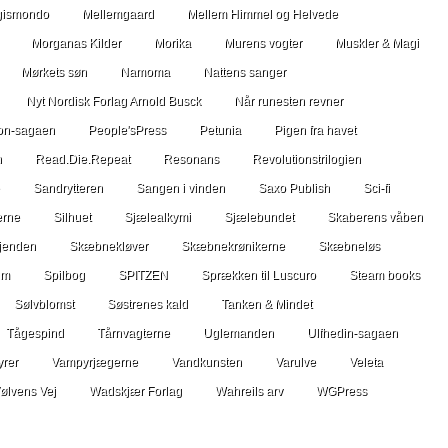
ismondo
Mellemgaard
Mellem Himmel og Helvede
Morganas Kilder
Morika
Murens vogter
Muskler & Magi
Mørkets søn
Namoma
Nattens sanger
Nyt Nordisk Forlag Arnold Busck
Når runesten revner
on-sagaen
People'sPress
Petunia
Pigen fra havet
n
Read.Die.Repeat
Resonans
Revolutionstrilogien
Sandrytteren
Sangen i vinden
Saxo Publish
Sci-fi
erne
Silhuet
Sjælealkymi
Sjælebundet
Skaberens våben
jenden
Skæbnekløver
Skæbnekrønikerne
Skæbneløs
um
Spilbog
SPITZEN
Sprækken til Luscuro
Steam books
Sølvblomst
Søstrenes kald
Tanken & Mindet
Tågespind
Tårnvagterne
Uglemanden
Ulfhedin-sagaen
rer
Vampyrjægerne
Vandkunsten
Varulve
Veleta
ølvens Vej
Wadskjær Forlag
Wahreils arv
WGPress