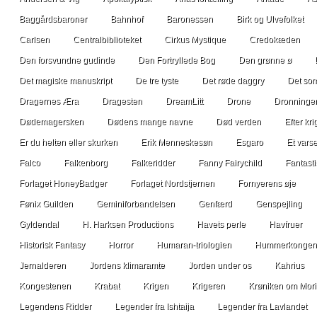
Baggårdsbaroner
Bahnhof
Baronessen
Birk og Ulvefolket
Carlsen
Centralbiblioteket
Cirkus Mystique
Credokæden
Den forsvundne gudinde
Den Fortryllede Bog
Den grønne ø
Det magiske manuskript
De tre tyste
Det røde daggry
Det som
Dragernes Æra
Dragesten
DreamLitt
Drone
Dronninge
Dødemagersken
Dødens mange navne
Død verden
Efter kr
Er du helten eller skurken
Erik Menneskesøn
Esgaro
Et vars
Falco
Falkenborg
Falkeridder
Fanny Fairychild
Fantasti
Forlaget HoneyBadger
Forlaget Nordstjernen
Fornyerens øje
Fønix Guilden
Geminiforbandelsen
Genfærd
Genspejling
Gyldendal
H. Harksen Productions
Havets perle
Havfruer
Historisk Fantasy
Horror
Humaran-triologien
Hummerkongen
Jernalderen
Jordens klimaramte
Jorden under os
Kahrius
Kongestenen
Krabat
Krigen
Krigeren
Krøniken om Mori
Legendens Ridder
Legender fra Ishtaija
Legender fra Lavlandet