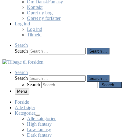
Om DanskFantasy
Kontakt
Opret ny bog
Opret ny forfatter
Log ind
Log ind
Tilmeld
Search
Search
Search …
Search
Search
Search …
Search
Search …
Menu
Forside
Alle bøger
Kategorier
Alle kategorier
High fantasy
Low fantasy
Dark fantasy