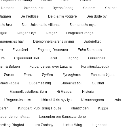
n Demand
Brændpunkt
Byens Forlag
Caldera
Calibat
Sagaen
De fredløse
De glemte vogtere
Den døde by
ste bror
Den Universelle Alliance
Den ældste myte
agen
Dragens kys
Drager
Dragernes konge
monernes hav
Dæmonherskerens arving
Dødefolket
re
Elverskud
Engle og Dæmoner
Enter Darkness
ium
Experiment 369
Facet
Fagbog
Fahrenheit
en & Bølgen
Forbandelsen over Laitana
Forfatterskabet.dk
Forum
Franz
Fyrtårn
Fyrvogterne
Fønixens Hjerte
rnes kabale
Gudernes krig
Gudernes spil
Gutkind
Himmelkrystallens Børn
Hi Reader
Historia
I Ragnaroks aske
Istårnet & de syv lys
Izikanasagaen
Izola
geren
Kindberg Publishing House
Klanstriden
Klippe
Legenden om Agrat
Legenden om Banesværdene
ardt og Ringhof
Low Fantasy
Lucius Wing
Lugnasad