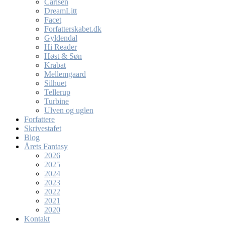
Carlsen
DreamLitt
Facet
Forfatterskabet.dk
Gyldendal
Hi Reader
Høst & Søn
Krabat
Mellemgaard
Silhuet
Tellerup
Turbine
Ulven og uglen
Forfattere
Skrivestafet
Blog
Årets Fantasy
2026
2025
2024
2023
2022
2021
2020
Kontakt