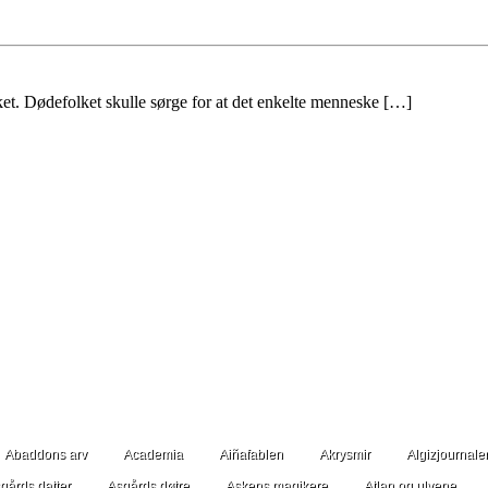
et. Dødefolket skulle sørge for at det enkelte menneske […]
Abaddons arv
Academia
Aiñafablen
Akrysmir
Algizjournale
gårds datter
Asgårds døtre
Askens magikere
Atlan og ulvene