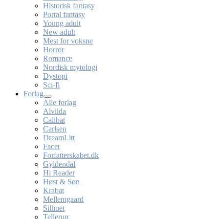
Historisk fantasy
Portal fantasy
Young adult
New adult
Mest for voksne
Horror
Romance
Nordisk mytologi
Dystopi
Sci-fi
Forlag
Alle forlag
Alvilda
Calibat
Carlsen
DreamLitt
Facet
Forfatterskabet.dk
Gyldendal
Hi Reader
Høst & Søn
Krabat
Mellemgaard
Silhuet
Tellerup