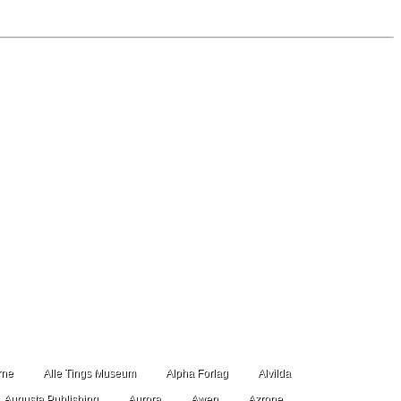
rne
Alle Tings Museum
Alpha Forlag
Alvilda
Augusta Publishing
Aurora
Awen
Azrone