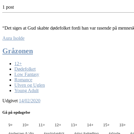
1 post
“Det siges at Gud skabte dødefolket fordi han var rasende på mennesk
Aura Isolde
Gråzonen
12+
Dødefolket
Low Fantasy
Romance
Ulven og Uglen
Young Adult
Udgivet
14/02/2020
Gå på opdagelse
9+
10+
11+
12+
13+
14+
15+
18+
Andersen & Vig
Apokalyptisk
Arias fortælling
Arkade
As