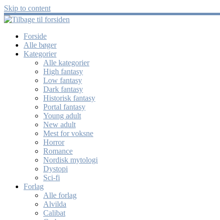
Skip to content
Forside
Alle bøger
Kategorier
Alle kategorier
High fantasy
Low fantasy
Dark fantasy
Historisk fantasy
Portal fantasy
Young adult
New adult
Mest for voksne
Horror
Romance
Nordisk mytologi
Dystopi
Sci-fi
Forlag
Alle forlag
Alvilda
Calibat