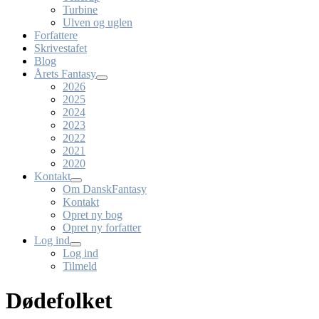
Turbine
Ulven og uglen
Forfattere
Skrivestafet
Blog
Årets Fantasy
2026
2025
2024
2023
2022
2021
2020
Kontakt
Om DanskFantasy
Kontakt
Opret ny bog
Opret ny forfatter
Log ind
Log ind
Tilmeld
Dødefolket