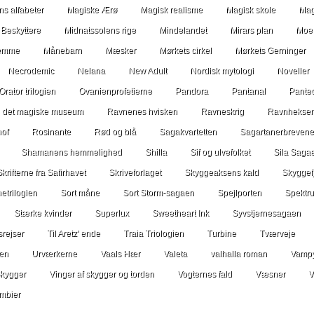
s alfabeter
Magiske Ærø
Magisk realisme
Magisk skole
Mag
Beskyttere
Midnatssolens rige
Mindelandet
Mirars plan
Moe
temme
Månebarn
Mæsker
Mørkets cirkel
Mørkets Gerninger
Necrodemic
Nelana
New Adult
Nordisk mytologi
Noveller
Orator trilogien
Ovanienprofetierne
Pandora
Pantanal
Pante
 det magiske museum
Ravnenes hvisken
Ravneskrig
Ravnhekse
of
Rosinante
Rød og blå
Sagakvartetten
Sagartanerbrevene
Shamanens hemmelighed
Shilla
Sif og ulvefolket
Sila Saga
Skrifterne fra Safirhavet
Skriveforlaget
Skyggeaksens kald
Skyggef
etrilogien
Sort måne
Sort Storm-sagaen
Spejlporten
Spektr
Stærke kvinder
Superlux
Sweetheart Ink
Syvstjernesagaen
srejser
Til Aretz' ende
Traia Triologien
Turbine
Tværveje
ien
Urværkerne
Vaals Hær
Valeta
valhalla roman
Vampy
kygger
Vinger af skygger og torden
Vogternes fald
Væsner
V
mbier