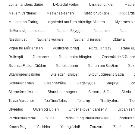
Lygtemandens datter
Lykkedal Forlag
Lyngeoncirklen
Magien
Mellem Verdener
Mestenes-serien
Mest for voksne
Midgårds 
Muusmann Forlag
Mysteriet om Den Virkelige Verden
Myternes s
Nattens skjulte soldater
Nattens Skygger
Natteravn
Natur
Næslandet
Nøglens vogtere
Nøglen til fortiden
Oktavia
Pigen fra Månehøjen
Politikens forlag
Portal fantasy
Rane og
Rollespil
Romance
Rosenholm-trilogien
Rosenkilde & Bahnh
Science Fiction Cirklen
Serieklubben
Serien om Bastian
Sex
Skammerens datter
Skeletter i skabet
Skovhuggerens Saga
Skæbnens væv
Skæbnetråde
Slagskygge
Snepryd
Son
Stjernekrønikerne
Stonebriar-sagaen
Straarup & Co
Stæhr
Tavse Verdener
TeaTimeTales
Tellerup
Thalliyalora
Tid
Ulveblod
Ulven og Uglen
Under skoven danser vi
Urban ser
Verdensherrerne
Vilde
Vildskud og Vindfrikadeller
Vindens S
Xanas Bog
Yadrider
Young Adult
Zanzara
Zap!
Zo