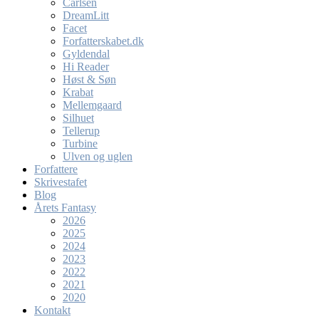
Carlsen
DreamLitt
Facet
Forfatterskabet.dk
Gyldendal
Hi Reader
Høst & Søn
Krabat
Mellemgaard
Silhuet
Tellerup
Turbine
Ulven og uglen
Forfattere
Skrivestafet
Blog
Årets Fantasy
2026
2025
2024
2023
2022
2021
2020
Kontakt