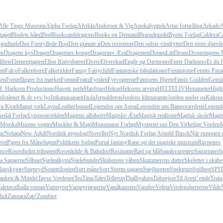
Alle Tings Museum
Alpha Forlag
Alvilda
Andersen & Vig
Apokalyptisk
Arias fortælling
Arkade
A
taget
Blodets bånd
Bod
Booksanddragons
Books on Demand
Brændpunkt
Byens Forlag
Caldera
Ca
 gudinde
Den Fortryllede Bog
Den grønne ø
Den resistente
Den sidste vindrytter
Den store djævle
en
Dragens kys
Drager
Dragernes konge
Dragernes Æra
Dragesten
DreamLitt
Drone
Dronningens 
ibris
Elementjagten
Ellen Knivsbærer
Elvere
Elverskud
Engle og Dæmoner
Enter Darkness
Er du h
it
Falco
Falkenborg
Falkeridder
Fanny Fairychild
Fantastiske fabulationer
Feminisme
Fermis Para
den
Fortællinger fra mørket
Forum
Franz
Fyrtårn
Fyrvogterne
Fønixens Hjerte
Fønix Guilden
Gemin
H. Harksen Productions
Havets perle
Havfruer
Hekse
Heksens arving
HELTELIV
Hexameter
High
e
Istårnet & de syv lys
Izikanasagaen
Izola
Jernalderen
Jordens klimaramte
Jorden under os
Kahriu
fra Kvæhl
langt væk
Layna
Leatherbound
Legenden om Agrat
Legenden om Banesværdene
Legend
edal Forlag
Lyngeoncirklen
Magiens alfabeter
Magiske Ærø
Magisk realisme
Magisk skole
Magi
Morika
Murens vogter
Muskler & Magi
Muusmann Forlag
Mysteriet om Den Virkelige Verden
M
ic
Nelana
New Adult
Nordisk mytologi
Noveller
Nyt Nordisk Forlag Arnold Busck
Når runesten 
vet
Pigen fra Månehøjen
Politikens forlag
Portal fantasy
Rane og det magiske museum
Ravnenes
nce
Rosenholm-trilogien
Rosenkilde & Bahnhof
Rosinante
Rød og blå
Sagakvartetten
Sagartanerb
la Sagaerne
Silhuet
Sjælealkymi
Sjælebundet
Skaberens våben
Skammerens datter
Skeletter i skabe
lagskygge
Snepryd
Sonetrilogien
Sort måne
Sort Storm-sagaen
Spejlporten
Spektrum
Spilbog
SPI
anken & Mindet
Tavse Verdener
TeaTimeTales
Tellerup
Thalliyalora
Tidsrejser
Til Aretz' ende
Traia
aleta
valhalla roman
Vampyrer
Vampyrjægerne
Vandkunsten
Varulve
Veleta
Verdensherrerne
Vilde
ult
Zanzara
Zap!
Zombier