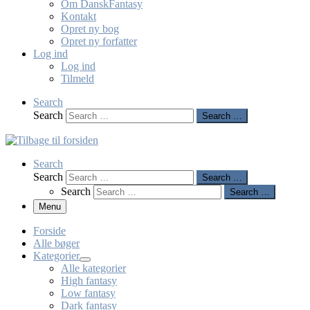
Om DanskFantasy
Kontakt
Opret ny bog
Opret ny forfatter
Log ind
Log ind
Tilmeld
Search
Search
Search …
Search
Search
Search …
Search
Search …
Menu
Forside
Alle bøger
Kategorier
Alle kategorier
High fantasy
Low fantasy
Dark fantasy