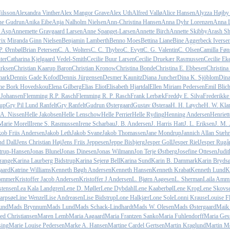
ilsson
Alexandra Vinther
Alex Mangor Grave
Alex Uth
Alfred Vallø
Alice Hansen
Alyzza Højby
e Gudrun
Anika Eibe
Anja Nalholm Nielsen
Ann-Christina Hansen
Anna Dyhr Lorenzen
Anna L
 Asp
Annemette Gravgaard Larsen
Anne Spanget-Larsen
Annette Birch
Annette Skibby
Arash Sh
rix Miranda Ginn Nielsen
Benjamin Lamberth
Benno Moes
Bettina Liane
Bine Aggerbeck Iverse
P. Ørnbøl
Brian Petersen
C. A. Wolters
C. C. Thybro
C. Evytt
C. G. Valentin
C. Olsen
Camilla Føn
ter
Catharina Kjelgaard Vedel-Smith
Cecilie Buur Larsen
Cecilie Druekær Rasmussen
Cecilie Ek
irksen
Christian Kaarup Baron
Christian Kronow
Christina Bonde
Christina E. Ebbesen
Christina
mark
Dennis Gade Kofod
Dennis Jürgensen
Desmer Kaunitz
Diana Juncher
Dina K. Sjöblom
Din
ine Bork Hovedskou
Elena Gilberg
Elias Eliot
Elisabeth Hjartdal
Ellen Miriam Pedersen
Emil Blich
 Johansen
Flemming R.P. Rasch
Flemming R. P. Rasch
Frank Lerbæk
Freddy E. Silva
Frederikk
up
Gry Pil Lund Ranfelt
Gry Ranfelt
Gudrun Østergaard
Gustav Østeraa
H. H. Løyche
H. W. Klar
 A. Nissen
Helle Jakobsen
Helle Lenschow
Helle Perrier
Helle Ryding
Henning Andersen
Henriett
Marie Morell
Irene S. Rasmussen
Irene Scharbau
J. B. Andersen
J. Harris Hatt
J. L. Eriksen
J. M. 
kob Friis Andersen
Jakob Leth
Jakob Svane
Jakob Thomassen
Jane Mondrup
Jannich Allan Stæhr
nd Dall
Jens Christian Høj
Jens Friis Jeppesen
Jeppe Bisbjerg
Jesper Goll
Jesper Riel
Jesper Rugå
trup-Hansen
Jonas Blunel
Jonas Dinesen
Jonas Wilmann
Jon Terje Østberg
Josefine Ottesen
Judit
range
Karina Laurberg Bidstrup
Karina Sejerø Bell
Karina Sund
Karin B. Dammark
Karin Bryd
aard
Katrine Williams
Kenneth Bøgh Andersen
Kenneth Hansen
Kenneth Krabat
Kenneth Lund
K
Sommer
Kristoffer Jacob Andersen
Kristoffer J Andersen
L. Bjørn Aagesen
L. Sherman
Laila Ammi
stensen
Lea Kala Landgren
Lene D. Møller
Lene Dybdahl
Lene Kaaberbøl
Lene Krog
Lene Skovs
Harpsøe
Line Wenzel
Lise Andreasen
Lise Bidstrup
Lone Halkjær
Lone Sole
Lonni Krause
Louise Fl
und
Mads Brynnum
Mads Lund
Mads Schack-Lindhardt
Mads W. Olesen
Mads Østergaard
Maik
ed Christiansen
Maren Lemb
Maria Aagaard
Maria Frantzen Sanko
Maria Fuhlendorff
Maria Ges
sing
Marie Louise Pedersen
Marke A. Hansen
Martine Cardel Gertsen
Martin Kraglund
Martin Mø