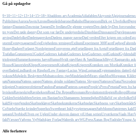
Gå på opdagelse
9+
10+
11+
12+
13+
14+
15+
18+
Abaddons arv
Academia
Aiñafablen
Akrysmir
Algizjournalerne
Publishing
Aurora
Awen
Azrone
Baggårdsbaroner
Bahnhof
Baronessen
Birk og Ulvefolket
Bjerg
fantasy
Dautanis
Dawnstar Sagaen
De fredløse
De glemte vogtere
Den døde by
Den forsvundne
tre tyste
Det røde daggry
Det som var før
De underjordiske
Dinoblast
Dinosaurer
Djævlepassag
arving
Dødefolket
Dødemagersken
Dødens mange navne
Død verden
Efter krigen om solen
Egol
storm
Eventyrsagaerne
Evig
Evighedens terninger
Exilium
Experiment 369
Facet
Fagbog
Fahrenhe
HoneyBadger
Forlaget Nordstjernen
Fornyerens øje
Fortællinger fra Aretz
Fortællinger fra Dø
Trafallas
Grønningen1
Guder
Gudernes kabale
Gudernes krig
Gudernes spil
Gutkind
Gyldendal
triologien
Hummerkongens hævn
Humor
Hvidt støv
Høst & Søn
Ildanach
Ilttyv
I Ragnaroks ask
House
Klanstriden
Klippe
Kongestenen
Krabat
Krigen
Krigeren
Krøniken om Morika
Krøniker 
overfladen
Lindhardt og Ringhof
Low Fantasy
Lucius Wing
Lugnasad
Lygtemandens datter
Lykk
voksne
Midgårds Beskyttere
Midnatssolens rige
Mindelandet
Mirars plan
Moe
Morganas Kilder
søn
Namoma
Nattens sanger
Nattens skjulte soldater
Nattens Skygger
Natteravn
Natur
Necrodem
trilogien
Ovanienprofetierne
Pandora
Pantanal
Panteon-sagaen
People'sPress
Petunia
Pigen fra ha
hvisken
Ravneskrig
Ravnheksen
Read.Die.Repeat
Resonans
Revolutionstrilogien
Rollespil
Roma
Cirklen
Serieklubben
Serien om Bastian
Sex
Shamanens hemmelighed
Shilla
Sif og ulvefolket
Si
kald
Skyggefjenden
Skæbnekløver
Skæbnekrønikerne
Skæbneløs
Skæbnens væv
Skæbnetråde
S
Co
Stæhr
Stærke kvinder
Superlux
Sweetheart Ink
Syvstjernesagaen
Sølvblomst
Søstrenes kald
T
sagaen
Ulveblod
Ulven og Uglen
Under skoven danser vi
Urban serien
Urværkerne
Vaals Hær
V
fald
Væsner
Vølvens Vej
Wadskjær Forlag
Wahreils arv
WGPress
Xanas Bog
Yadrider
Young Ad
Alle forfattere