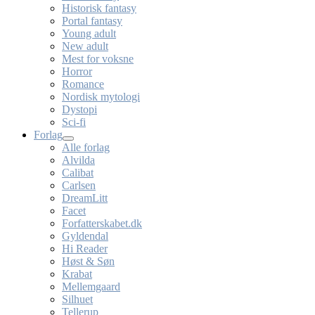
Historisk fantasy
Portal fantasy
Young adult
New adult
Mest for voksne
Horror
Romance
Nordisk mytologi
Dystopi
Sci-fi
Forlag
Alle forlag
Alvilda
Calibat
Carlsen
DreamLitt
Facet
Forfatterskabet.dk
Gyldendal
Hi Reader
Høst & Søn
Krabat
Mellemgaard
Silhuet
Tellerup