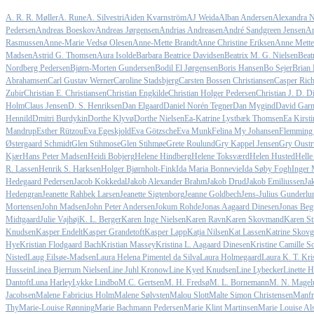
A. R. R. Møller
A. Rune
A. Silvestri
Aiden Kvarnström
AJ Weida
Alban Andersen
Alexandra N
Pedersen
Andreas Boeskov
Andreas Jørgensen
Andrias Andreasen
André Sandgreen Jensen
An
Rasmussen
Anne-Marie Vedsø Olesen
Anne-Mette Brandt
Anne Christine Eriksen
Anne Mette
Madsen
Astrid G. Thomsen
Aura Isolde
Barbara Beatrice Davidsen
Beatrix M. G. Nielsen
Beat
Nordberg Pedersen
Bjørn-Morten Gundersen
Bodil El Jørgensen
Boris Hansen
Bo Sejer
Brian 
Abrahamsen
Carl Gustav Werner
Caroline Stadsbjerg
Carsten Bossen Christiansen
Casper Rich
Zubir
Christian E. Christiansen
Christian Engkilde
Christian Holger Pedersen
Christian J. D. D
Holm
Claus Jensen
D. S. Henriksen
Dan Elgaard
Daniel Norén Tegner
Dan Mygind
David Gar
Hennild
Dmitri Burdykin
Dorthe Klyvø
Dorthe Nielsen
Ea-Katrine Lystbæk Thomsen
Ea Kirst
Mandrup
Esther Rützou
Eva Egeskjold
Eva Götzsche
Eva Munk
Felina My Johansen
Flemming
Østergaard Schmidt
Glen Stihmose
Glen Stihmøe
Grete Roulund
Gry Kappel Jensen
Gry Oustr
Kjær
Hans Peter Madsen
Heidi Bobjerg
Helene Hindberg
Helene Toksværd
Helen Husted
Helle
R. Lassen
Henrik S. Harksen
Holger Bjørnholt-Fink
Ida Maria Bonnevie
Ida Søby Fogh
Inger 
Hedegaard Pedersen
Jacob Kokkedal
Jakob Alexander Brahm
Jakob Drud
Jakob Emiliussen
Ja
Hedengran
Jeanette Rahbek Larsen
Jeanette Sigtenborg
Jeanne Goldbech
Jens-Julius Gunderlu
Mortensen
John Madsen
John Peter Andersen
Jokum Rohde
Jonas Aagaard Dinesen
Jonas Beg
Midtgaard
Julie Vajhøj
K. L. Berger
Karen Inge Nielsen
Karen Ravn
Karen Skovmand
Karen St
Knudsen
Kasper Endelt
Kasper Grandetoft
Kasper Lapp
Katja Nilsen
Kat Lassen
Katrine Skovg
Hye
Kristian Flodgaard Bach
Kristian Massey
Kristina L. Aagaard Dinesen
Kristine Camille 
Nisted
Laug Eilsøe-Madsen
Laura Helena Pimentel da Silva
Laura Holmegaard
Laura K. T. Kri
Hussein
Linea Bjerrum Nielsen
Line Juhl Kronow
Line Kyed Knudsen
Line Lybecker
Linette 
Dantoft
Luna Harley
Lykke Lindbo
M.C. Gertsen
M. H. Fredsø
M. L. Bornemann
M. N. Magel
Jacobsen
Malene Fabricius Holm
Malene Sølvsten
Malou Slott
Malte Simon Christensen
Manfr
Thy
Marie-Louise Rønning
Marie Bachmann Pedersen
Marie Klint Martinsen
Marie Louise Al