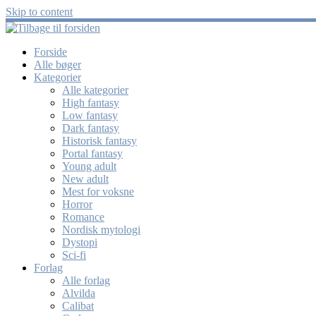
Skip to content
Forside
Alle bøger
Kategorier
Alle kategorier
High fantasy
Low fantasy
Dark fantasy
Historisk fantasy
Portal fantasy
Young adult
New adult
Mest for voksne
Horror
Romance
Nordisk mytologi
Dystopi
Sci-fi
Forlag
Alle forlag
Alvilda
Calibat