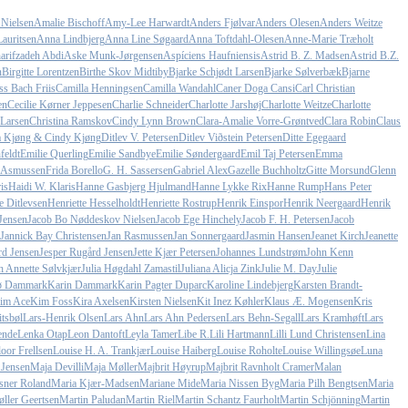
 Nielsen
Amalie Bischoff
Amy-Lee Harwardt
Anders Fjølvar
Anders Olesen
Anders Weitze
auritsen
Anna Lindbjerg
Anna Line Søgaard
Anna Toftdahl-Olesen
Anne-Marie Træholt
arifzadeh Abdi
Aske Munk-Jørgensen
Aspíciens Haufniensis
Astrid B. Z. Madsen
Astrid B.Z.
n
Birgitte Lorentzen
Birthe Skov Midtiby
Bjarke Schjødt Larsen
Bjarke Sølverbæk
Bjarne
ss Bach Friis
Camilla Henningsen
Camilla Wandahl
Caner Doga Cansi
Carl Christian
en
Cecilie Kørner Jeppesen
Charlie Schneider
Charlotte Jarshøj
Charlotte Weitze
Charlotte
 Larsen
Christina Ramskov
Cindy Lynn Brown
Clara-Amalie Vorre-Grøntved
Clara Robin
Claus
a Kjøng & Cindy Kjøng
Ditlev V. Petersen
Ditlev Viðstein Petersen
Ditte Egegaard
feldt
Emilie Querling
Emilie Sandbye
Emilie Søndergaard
Emil Taj Petersen
Emma
e Asmussen
Frida Borello
G. H. Sassersen
Gabriel Alex
Gazelle Buchholtz
Gitte Morsund
Glenn
is
Haidi W. Klaris
Hanne Gasbjerg Hjulmand
Hanne Lykke Rix
Hanne Rump
Hans Peter
e Ditlevsen
Henriette Hesselholdt
Henriette Rostrup
Henrik Einspor
Henrik Neergaard
Henrik
Jensen
Jacob Bo Nøddeskov Nielsen
Jacob Ege Hinchely
Jacob F. H. Petersen
Jacob
Jannick Bay Christensen
Jan Rasmussen
Jan Sonnergaard
Jasmin Hansen
Jeanet Kirch
Jeanette
rd Jensen
Jesper Rugård Jensen
Jette Kjær Petersen
Johannes Lundstrøm
John Kenn
h Annette Sølvkjær
Julia Høgdahl Zamastil
Juliana Alicja Zink
Julie M. Day
Julie
sø Dammark
Karin Dammark
Karin Pagter Duparc
Karoline Lindebjerg
Karsten Brandt-
im Ace
Kim Foss
Kira Axelsen
Kirsten Nielsen
Kit Inez Køhler
Klaus Æ. Mogensen
Kris
tsbøl
Lars-Henrik Olsen
Lars Ahn
Lars Ahn Pedersen
Lars Behn-Segall
Lars Kramhøft
Lars
ende
Lenka Otap
Leon Dantoft
Leyla Tamer
Libe R.
Lili Hartmann
Lilli Lund Christensen
Lina
oor Frellsen
Louise H. A. Trankjær
Louise Haiberg
Louise Roholte
Louise Willingsøe
Luna
 Jensen
Maja Devilli
Maja Møller
Majbrit Høyrup
Majbrit Ravnholt Cramer
Malan
sner Roland
Maria Kjær-Madsen
Mariane Mide
Maria Nissen Byg
Maria Pilh Bengtsen
Maria
ller Geertsen
Martin Paludan
Martin Riel
Martin Schantz Faurholt
Martin Schjönning
Martin