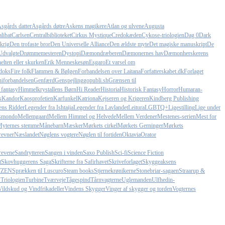
sgårds datter
Asgårds døtre
Askens magikere
Atlan og ulvene
Augusta
libat
Carlsen
Centralbiblioteket
Cirkus Mystique
Credokæden
Cykose-triologien
Dag 0
Dark
krig
Den trofaste bror
Den Universelle Alliance
Den ældste myte
Det magiske manuskript
De
Udvalgte
Drømmemesteren
Dystopi
Dæmondræberen
Dæmonernes hav
Dæmonherskerens
elten eller skurken
Erik Menneskesøn
Esgaro
Et varsel om
doks
Fire folk
Flammen & Bølgen
Forbandelsen over Laitana
Forfatterskabet.dk
Forlaget
iforbandelsen
Genfærd
Genspejling
gopubli.sh
Grænsen til
 fantasy
Himmelkrystallens Børn
Hi Reader
Historia
Historisk Fantasy
Horror
Humaran-
s
Kandor
Kaosprofetien
Karfunkel
Katriona
Kejseren og Krigeren
Kindberg Publishing
ens Ridder
Legender fra Ishtaija
Legender fra Lavlandet
Leitura
LGBTQ+
Ligestilling
Lige under
smondo
Mellemgaard
Mellem Himmel og Helvede
Mellem Verdener
Mestenes-serien
Mest for
yternes stemme
Månebarn
Mæsker
Mørkets cirkel
Mørkets Gerninger
Mørkets
revner
Næslandet
Nøglens vogtere
Nøglen til fortiden
Oktavia
Orator
revene
Sandrytteren
Sangen i vinden
Saxo Publish
Sci-fi
Science Fiction
t
Skovhuggerens Saga
Skrifterne fra Safirhavet
Skriveforlaget
Skyggeaksens
TZEN
Sprækken til Luscuro
Steam books
Stjernekrønikerne
Stonebriar-sagaen
Straarup &
 Triologien
Turbine
Tværveje
Tågespind
Tårnvagterne
Uglemanden
Ulfhedin-
Vildskud og Vindfrikadeller
Vindens Skygger
Vinger af skygger og torden
Vogternes