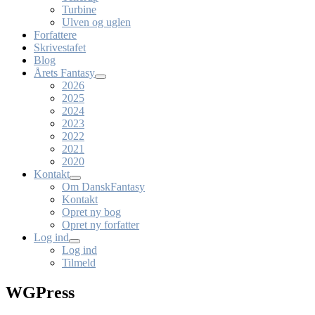
Turbine
Ulven og uglen
Forfattere
Skrivestafet
Blog
Årets Fantasy
2026
2025
2024
2023
2022
2021
2020
Kontakt
Om DanskFantasy
Kontakt
Opret ny bog
Opret ny forfatter
Log ind
Log ind
Tilmeld
WGPress